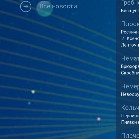
Гребн
Все новости
Бесщупа
Плоск
Ресничны
/
Ксено
Ленточн
Немат
Брюхоре
Скребни
Немер
Невоору
Кольч
Первичн
Пиявки (
Плече