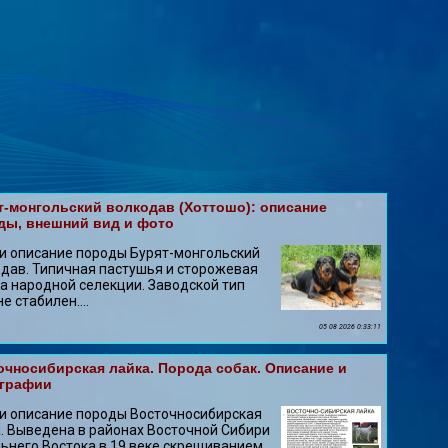
т-монгольский волкодав (Хоттошо): описание
ды, внешний вид и фото
и описание породы Бурят-монгольский
дав. Типичная пастушья и сторожевая
а народной селекции. Заводской тип
не стабилен....
05 08 2026 0:33:11
очносибирская лайка. Порода собак. Описание и
графии
и описание породы Восточносибирская
. Выведена в районах Восточной Сибири
ьнего Востока в 19 веке скрещиванием