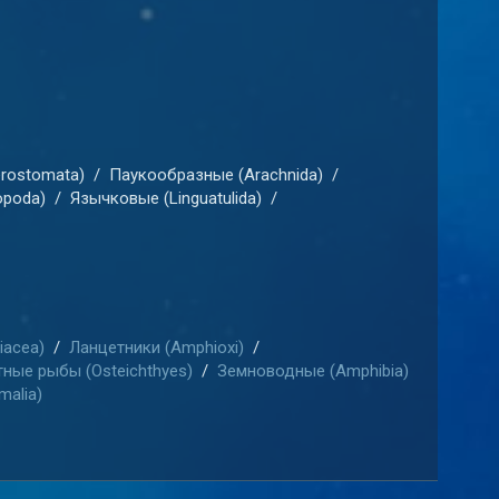
rostomata)
/
Паукообразные (Arachnida)
/
opoda)
/
Язычковые (Linguatulida)
/
iacea)
/
Ланцетники (Amphioxi)
/
ные рыбы (Osteichthyes)
/
Земноводные (Amphibia)
alia)