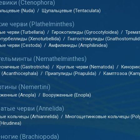
евики (Ctenophora)
льцевые (Nuda)
/
Щупальцевые (Tentaculata)
ие черви (Plathelminthes)
е черви (Turbellaria)
/
Гирокотилиды (Gyrocotyloidea)
/
Тремат
турбеллиды (Xenoturbellida)
/
Гнатостомулиды (Gnathostomulid
ые черви (Cestoda)
/
Амфилиниды (Amphilinidea)
ельминты (Nemathelminthes)
сничные (Gastrotricha)
/
Круглые черви (Nematoda)
/
Киноринх
 (Acanthocephala)
/
Приапулиды (Priapulida)
/
Камптозоа (Kam
тины (Nemertini)
женные (Anopla)
/
Вооруженные (Enopla)
атые черви (Annelida)
ые кольчецы (Arhiannelida)
/
Многощетинковые кольчецы (Poly
Hirudinea)
ногие (Brachiopoda)