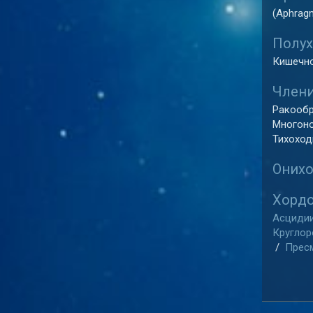
(Aphrag
Полух
Кишечно
Члени
Ракообр
Многоно
Тихоходк
Онихо
Хордо
Асцидии
Круглор
/
Пресм