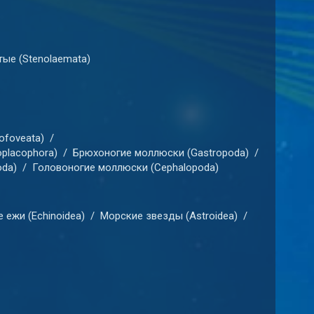
ые (Stenolaemata)
foveata)
/
placophora)
/
Брюхоногие моллюски (Gastropoda)
/
da)
/
Головоногие моллюски (Cephalopoda)
 ежи (Echinoidea)
/
Морские звезды (Astroidea)
/