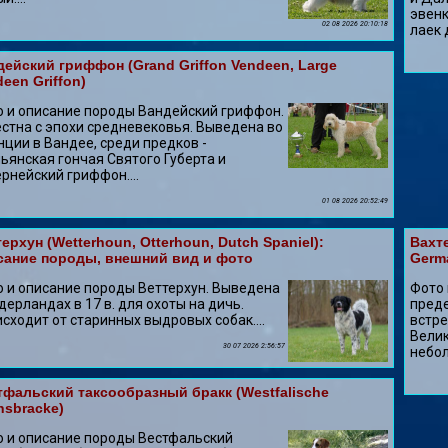
эвенк
02 08 2026 20:10:18
лаек 
дейский гриффон (Grand Griffon Vendeen, Large
een Griffon)
 и описание породы Вандейский гриффон.
стна с эпохи средневековья. Выведена во
ции в Вандее, среди предков -
ьянская гончая Святого Губерта и
рнейский гриффон....
01 08 2026 20:52:49
ерхун (Wetterhoun, Otterhoun, Dutch Spaniel):
Вахте
сание породы, внешний вид и фото
Germ
 и описание породы Веттерхун. Выведена
Фото 
дерландах в 17 в. для охоты на дичь.
преде
сходит от старинных выдровых собак....
встре
Велик
30 07 2026 2:56:57
небол
тфальский таксообразный бpaкк (Westfalische
hsbracke)
 и описание породы Вестфальский