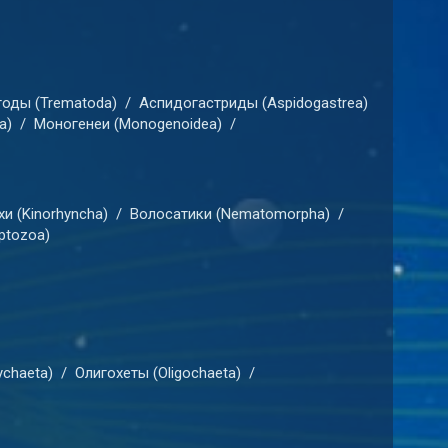
оды (Trematoda)
/
Аспидогастриды (Aspidogastrea)
a)
/
Моногенеи (Monogenoidea)
/
и (Kinorhyncha)
/
Волосатики (Nematomorpha)
/
ptozoa)
chaeta)
/
Олигохеты (Oligochaeta)
/