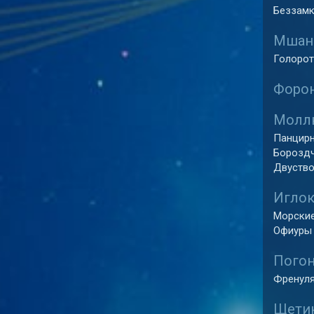
Беззамко
Мшанк
Голорот
Форон
Моллю
Панцирн
Бороздч
Двуство
Иглок
Морские 
Офиуры 
Погон
Френуля
Щетин