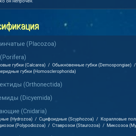
ко он непрочен.
сификация
инчатые (Placozoa)
(Porifera)
овые губки (Calcarea)
/
Обыкновенные губки (Demospongiae)
/
еридные губки (Homosclerophorida)
ектиды (Orthonectida)
миды (Dicyemida)
ающие (Cnidaria)
ные (Hydrozoa)
/
Сцифоидные (Scyphozoa)
/
Коралловые пол
иозои (Polypodiozoa)
/
Ставрозои (Staurozoa)
/
Миксозоа (My