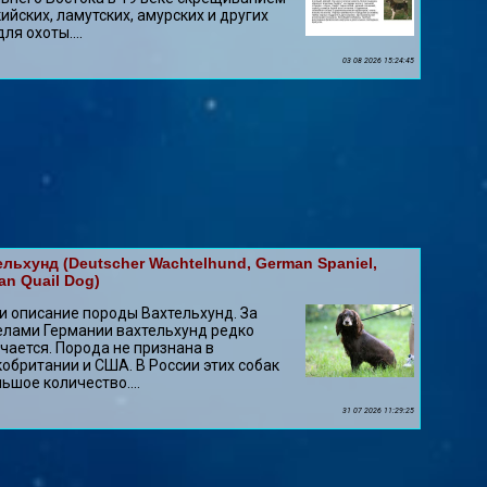
ийских, ламутских, амурских и других
для охоты....
03 08 2026 15:24:45
льхунд (Deutscher Wachtelhund, German Spaniel,
an Quail Dog)
и описание породы Вахтельхунд. За
лами Германии вахтельхунд редко
чается. Порода не признана в
обритании и США. В России этих собак
ьшое количество....
31 07 2026 11:29:25