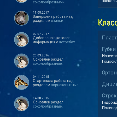
насколь
соколообразными
.
11.08.2017
Завершена работа над
Клас
разделом
свиньи
.
02.07.2017
Пласт
Добавлена в каталог
информация о
ястребах
.
Губки 
20.03.2016
Известк
Обновлен раздел
Гомоскл
соколообразные
.
Ортон
04.11.2015
Стартовала работа над
Дицие
разделом
парнокопытные
.
Стрек
14.08.2015
Обновлен раздел
Гидроид
соколообразные
.
Полипод