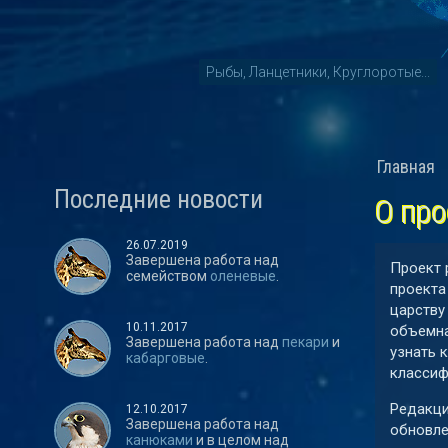
Рыбы, Ланцетники, Круглоротые...
Главная
Последние новости
О про
26.07.2019
Завершена работа над
Проект 
семейством
оленевые
.
проекта
царству
10.11.2017
объемна
Завершена работа над
пекари
и
узнать 
кабарговые
.
классиф
Редакци
12.10.2017
Завершена работа над
обновле
канюками
и в целом над