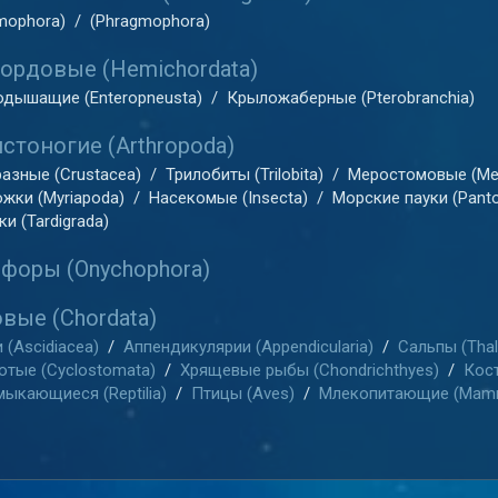
mophora)
/
(Phragmophora)
ордовые (Hemichordata)
дышащие (Enteropneusta)
/
Крыложаберные (Pterobranchia)
стоногие (Arthropoda)
азные (Crustacea)
/
Трилобиты (Trilobita)
/
Меростомовые (Me
жки (Myriapoda)
/
Насекомые (Insecta)
/
Морские пауки (Pant
и (Tardigrada)
форы (Onychophora)
вые (Chordata)
 (Ascidiacea)
/
Аппендикулярии (Appendicularia)
/
Сальпы (Thal
отые (Cyclostomata)
/
Хрящевые рыбы (Chondrichthyes)
/
Кост
ыкающиеся (Reptilia)
/
Птицы (Aves)
/
Млекопитающие (Mamm