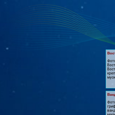
Вос
Фото
Вост
Вост
креп
муск
Ван
Фото
гриф
ванд
малы