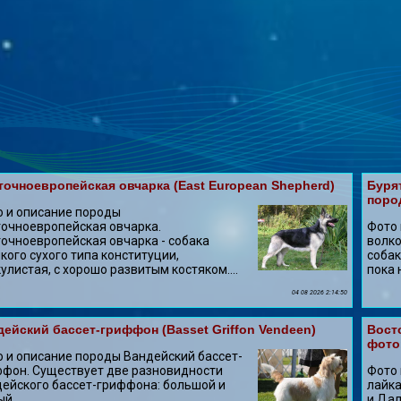
точноевропейская овчарка (East European Shepherd)
Буря
поро
 и описание породы
очноевропейская овчарка.
Фото 
очноевропейская овчарка - собака
волко
кого сухого типа конституции,
собак
улистая, с хорошо развитым костяком....
пока 
04 08 2026 2:14:50
дейский бассет-гриффон (Basset Griffon Vendeen)
Вост
фото
 и описание породы Вандейский бассет-
фон. Существует две разновидности
Фото 
ейского бассет-гриффона: большой и
лайка
й....
и Дал