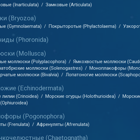
вые (Inarticulata)
/
Замковые (Articulata)
и (Bryozoa)
ые (Gymnolaemata)
/
Покрыторотые (Phylactolaema)
/
Узкорот
иды (Phoronida)
ски (Mollusca)
ые моллюски (Polyplacophora)
/
Ямкохвостые моллюски (Caudo
атобрюхие моллюски (Solenogastres)
/
Моноплакофоры (Mono
рчатые моллюски (Bivalvia)
/
Лопатоногие моллюски (Scaphopo
ожие (Echinodermata)
лилии (Crinoidea)
/
Морские огурцы (Holothurioidea)
/
Морские
(Ophiuroidea)
офоры (Pogonophora)
ты (Frenulata)
/
Афренуляты (Afrenulata)
кочелюстные (Chaetognatha)