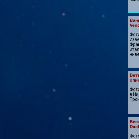
Ван
Vend
Фото
Изве
Фран
итал
ниве
Ветт
опи
Фото
в Ни
Прои
Вес
Dac
Фото