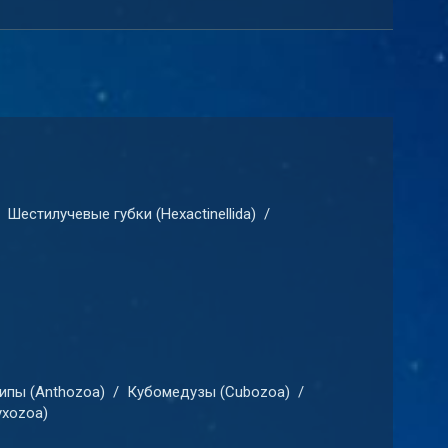
Шестилучевые губки (Hexactinellida)
/
ипы (Anthozoa)
/
Кубомедузы (Cubozoa)
/
xozoa)