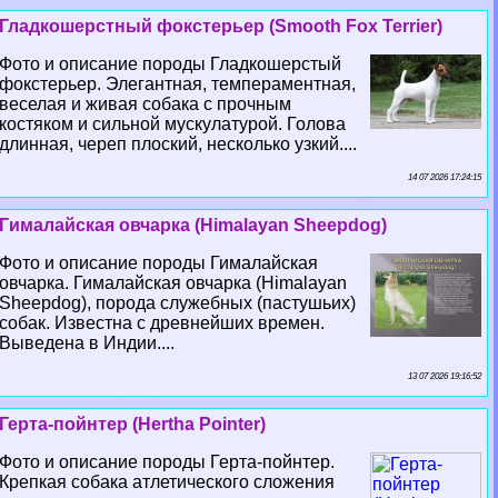
Гладкошерстный фокстерьер (Smooth Fox Terrier)
Фото и описание породы Гладкошерстый
фокстерьер. Элегантная, темпераментная,
веселая и живая собака с прочным
костяком и сильной мускулатурой. Голова
длинная, череп плоский, несколько узкий....
14 07 2026 17:24:15
Гималайская овчарка (Himalayan Sheepdog)
Фото и описание породы Гималайская
овчарка. Гималайская овчарка (Himalayan
Sheepdog), порода служебных (пастушьих)
собак. Известна с древнейших времен.
Выведена в Индии....
13 07 2026 19:16:52
Герта-пойнтер (Hertha Pointer)
Фото и описание породы Герта-пойнтер.
Крепкая собака атлетического сложения