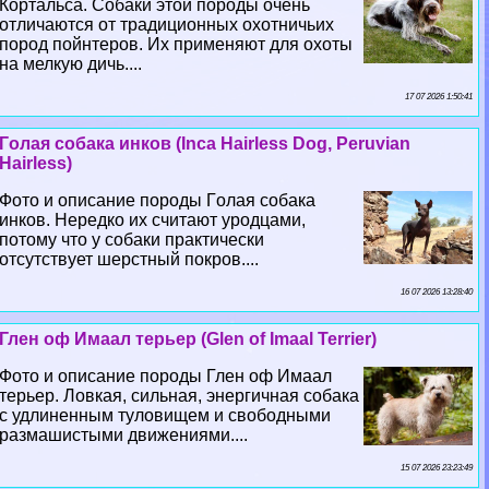
Кортальса. Собаки этой породы очень
отличаются от традиционных охотничьих
пород пойнтеров. Их применяют для охоты
на мелкую дичь....
17 07 2026 1:50:41
Гoлая собака инков (Inca Hairless Dog, Peruvian
Hairless)
Фото и описание породы Гoлая собака
инков. Нередко их считают уpoдцами,
потому что у собаки пpaктически
отсутствует шерстный покров....
16 07 2026 13:28:40
Глен оф Имаал терьер (Glen of Imaal Terrier)
Фото и описание породы Глен оф Имаал
терьер. Ловкая, сильная, энергичная собака
с удлиненным туловищем и свободными
размашистыми движениями....
15 07 2026 23:23:49