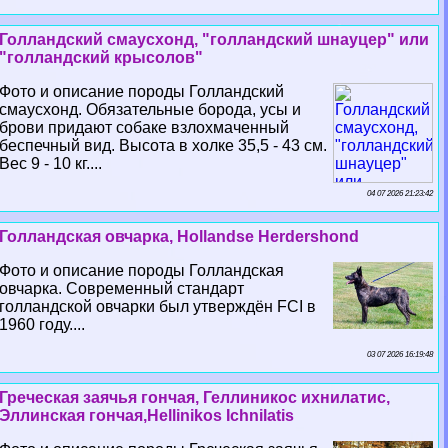
Голландский смаусхонд, "голландский шнауцер" или
"голландский крысолов"
Фото и описание породы Голландский
смаусхонд. Обязательные борода, усы и
брови придают собаке взлохмаченный
беспечный вид. Высота в холке 35,5 - 43 см.
Вес 9 - 10 кг....
04 07 2026 21:23:42
Голландская овчарка, Hollandse Herdershond
Фото и описание породы Голландская
овчарка. Современный стандарт
голландской овчарки был утверждён FCI в
1960 году....
03 07 2026 16:19:48
Греческая заячья гончая, Геллиникос ихнилатис,
Эллинская гончая,Hellinikos Ichnilatis