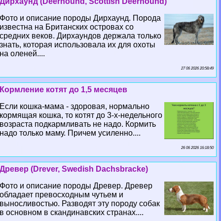
Дирхаунд (Deerhound, Scottish Deerhound)
Фото и описание породы Дирхаунд. Порода
известна на Британских островах со
средних веков. Дирхаундов держала только
знать, которая использовала их для охоты
на оленей....
27 06 2026 20:58:49
Кормление котят до 1,5 месяцев
Если кошка-мама - здоровая, нормально
кормящая кошка, то котят до 3-х-недельного
возраста подкармливать не надо. Кормить
надо только маму. Причем усиленно....
26 06 2026 16:18:50
Древер (Drever, Swedish Dachsbracke)
Фото и описание породы Древер. Древер
обладает превосходным чутьем и
выносливостью. Разводят эту породу собак
в основном в скандинавских странах....