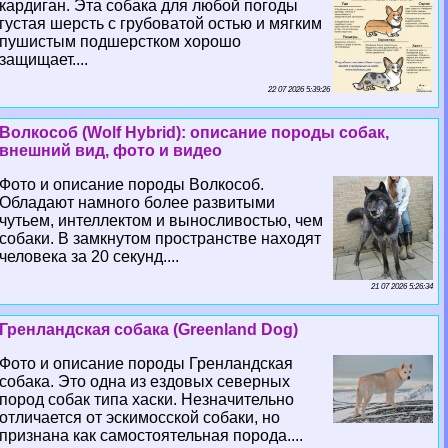
кардиган. Эта собака для любой погоды
густая шерсть с грубоватой остью и мягким
пушистым подшерстком хорошо
защищает....
22 07 2026 5:39:26
Волкособ (Wolf Hybrid): описание породы собак,
внешний вид, фото и видео
Фото и описание породы Волкособ.
Обладают намного более развитыми
чутьем, интеллектом и выносливостью, чем
собаки. В замкнутом прострaнcтве находят
человека за 20 секунд....
21 07 2026 5:26:34
Гренландская собака (Greenland Dog)
Фото и описание породы Гренландская
собака. Это одна из ездовых северных
пород собак типа хаски. Незначительно
отличается от эскимосской собаки, но
признана как самостоятельная порода....