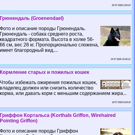
20 07 2026 2:20:10
Грюнендаль (Groenendael)
Фото и описание породы Грюнендаль.
Грюнендаль - собака среднего роста,
квадратного формата. Высота в холке 56-
66 см, вес 28 кг. Пропорционально сложена,
имеет благородный вид....
19 07 2026 10:42:12
Кормление старых и пожилых кошек
Чтобы избежать ожирения пожилых кошек,
владелец должен или снизить количество
корма, или давать корм с меньшим содержанием жира...
18 07 2026 8:24:33
Гриффон Кортальса (Korthals Griffon, Wirehaired
Pointing Griffon)
Фото и описание породы Гриффон