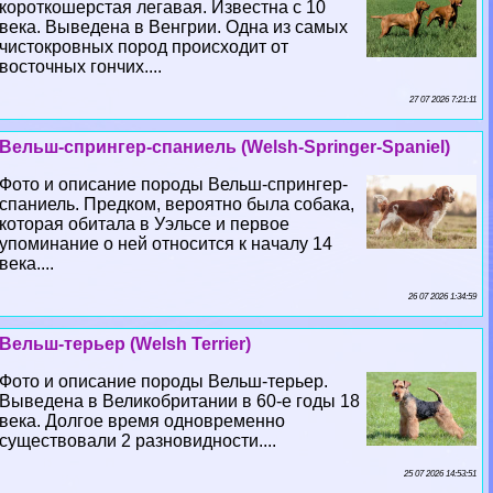
короткошерстая легавая. Известна с 10
века. Выведена в Венгрии. Одна из самых
чистокровных пород происходит от
восточных гончих....
27 07 2026 7:21:11
Вельш-спрингер-спаниель (Welsh-Springer-Spaniel)
Фото и описание породы Вельш-спрингер-
спаниель. Предком, вероятно была собака,
которая обитала в Уэльсе и первое
упоминание о ней относится к началу 14
века....
26 07 2026 1:34:59
Вельш-терьер (Welsh Terrier)
Фото и описание породы Вельш-терьер.
Выведена в Великобритании в 60-е годы 18
века. Долгое время одновременно
существовали 2 разновидности....
25 07 2026 14:53:51