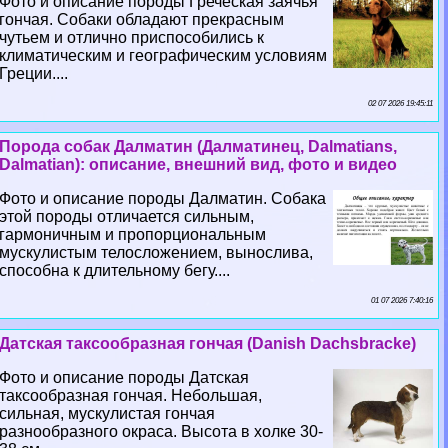
Фото и описание породы Греческая заячья
гончая. Собаки обладают прекрасным
чутьем и отлично приспособились к
климатическим и географическим условиям
Греции....
02 07 2026 19:45:11
Порода собак Далматин (Далматинец, Dalmatians,
Dalmatian): описание, внешний вид, фото и видео
Фото и описание породы Далматин. Собака
этой породы отличается сильным,
гармоничным и пропорциональным
мускулистым телосложением, вынослива,
способна к длительному бегу....
01 07 2026 7:40:16
Датская таксообразная гончая (Danish Dachsbracke)
Фото и описание породы Датская
таксообразная гончая. Небольшая,
сильная, мускулистая гончая
разнообразного окраса. Высота в холке 30-