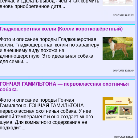
сейчас и сделать вывод - чем и как кормить
вновь приобретенное дитя...
07 07 2026 18:32:25
Гладкошерстная колли (Колли короткошёрстный)
Фото и описание породы Гладкошерстная
колли. Гладкошерстная колли по хаpaктеру
и внешнему виду похожа на
длинношерстную. Это идеальная собака
для семьи....
06 07 2026 12:56:40
ГОНЧАЯ ГАМИЛЬТОНА — первоклассная охотничья
собака.
Фото и описание породы Гончая
Гамильтона. ГОНЧАЯ ГАМИЛЬТОНА —
первоклассная охотничья собака. У нее
живой темперамент и она создает много
шума. Для комнатного содержания не
подходит....
05 07 2026 6:56:25