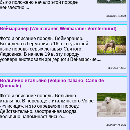
было положено начало этой породе
неизвестно....
01 08 2026 18:41:24
Веймаранер (Weimaraner, Weimaraner Vorsterhund)
Фото и описание породы Веймаранер.
Выведена в Германии в 16 в. от угасшей
ныне породы серых легавых Святого
Людовика. В начале 19 в. эту породу
усовершенствовали эрцгерцоги Веймарские....
31 07 2026 7:40:51
Вольпино итальяно (Volpino Italiano, Cane de
Quirinale)
Фото и описание породы Вольпино
итальяно. В переводе с итальянского Volpe
- «лисица», и это определяет породу.
Действительно, заостренная морда
вольпино напоминает лисью....
30 07 2026 21:51:45