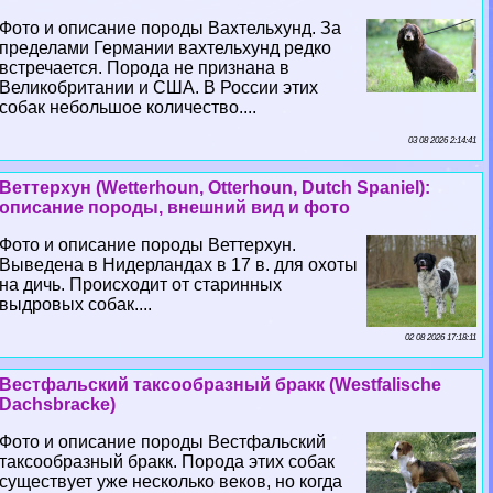
Фото и описание породы Вахтельхунд. За
пределами Германии вахтельхунд редко
встречается. Порода не признана в
Великобритании и США. В России этих
собак небольшое количество....
03 08 2026 2:14:41
Веттерхун (Wetterhoun, Otterhoun, Dutch Spaniel):
описание породы, внешний вид и фото
Фото и описание породы Веттерхун.
Выведена в Нидерландах в 17 в. для охоты
на дичь. Происходит от старинных
выдровых собак....
02 08 2026 17:18:11
Вестфальский таксообразный бpaкк (Westfalische
Dachsbracke)
Фото и описание породы Вестфальский
таксообразный бpaкк. Порода этих собак
существует уже несколько веков, но когда