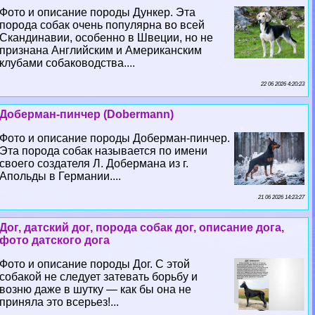
Фото и описание породы Дункер. Эта
порода собак очень популярна во всей
Скандинавии, особенно в Швеции, но не
признана Английским и Американским
клубами собаководства....
22 06 2026 4:20:23
Доберман-пинчер (Dobermann)
Фото и описание породы Доберман-пинчер.
Эта порода собак называется по имени
своего создателя Л. Добермана из г.
Апольды в Германии....
21 06 2026 14:23:27
Дог, датский дог, порода собак дог, описание дога,
фото датского дога
Фото и описание породы Дог. С этой
собакой не следует затевать борьбу и
возню даже в шутку — как бы она не
приняла это всерьез!...