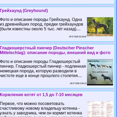
Грейхаунд (Greyhound)
Фото и описание породы Грейхаунд. Одна
из древнейших пород, предки грейхаундов
(были известны около 5 тыс. лет назад)....
09 07 2026 22:18:42
Гладкошерстный пинчер (Deutscher Pinscher
Mittelschlag): описание породы, внешний вид и фото
Фото и описание породы Гладкошерстый
пинчер. Гладкошерстый пинчер - подлинная
немецкая порода, которую разводили в
чистоте еще в конце прошлого столетия....
08 07 2026 0:56:13
Кормление котят от 1,5 до 7-10 месяцев
Первое, что можно посоветовать
счастливому новому владельцу котенка -
узнать у заводчика, чем он кормит котенка