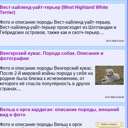
Вест-хайленд-уайт-терьер (West Highland White
Terrier)
Фото и описание породы Вест-хайленд-уайт-терьер.
Вест-хайленд-уайт-терьер происходит из Шотландии и
Гебридских островов, также как и скотч-терьер....
24 07 2026 6:33:29
Венгерский кувас. Порода собак. Описание и
фотографии
Фото и описание породы Венгерский кувас.
После 2-й мировой войны порода у себя на
родине была близка к исчезновению, от
которого её спасла популярность в других
странах....
23 07 2026 13:46:49
Вельш к opги кардиган: описание породы, внешний
вид и фото
Фото и описание породы Вельш к opги