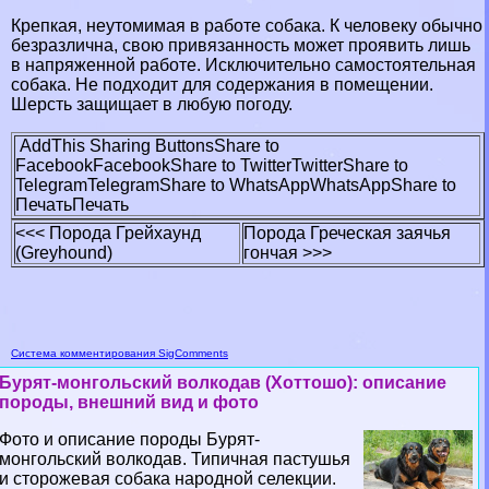
Крепкая, неутомимая в работе собака. К человеку обычно
безразлична, свою привязанность может проявить лишь
в напряженной работе. Исключительно самостоятельная
собака. Не подходит для содержания в помещении.
Шерсть защищает в любую погоду.
AddThis Sharing Buttons
Share to
Facebook
Facebook
Share to Twitter
Twitter
Share to
Telegram
Telegram
Share to WhatsApp
WhatsApp
Share to
Печать
Печать
<<< Порода Грейхаунд
Порода Греческая заячья
(Greyhound)
гончая >>>
Система комментирования SigComments
Бурят-монгольский волкодав (Хоттошо): описание
породы, внешний вид и фото
Фото и описание породы Бурят-
монгольский волкодав. Типичная пастушья
и сторожевая собака народной селекции.