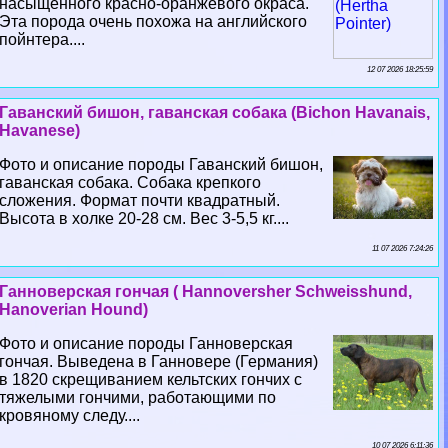
насыщенного красно-оранжевого окраса.
Эта порода очень похожа на английского
пойнтера....
12 07 2026 18:25:59
Гаванский бишон, гаванская собака (Bichon Havanais,
Havanese)
Фото и описание породы Гаванский бишон,
гаванская собака. Собака крепкого
сложения. Формат почти квадратный.
Высота в холке 20-28 см. Вес 3-5,5 кг....
11 07 2026 7:24:26
Ганноверская гончая ( Hannoversher Schweisshund,
Hanoverian Hound)
Фото и описание породы Ганноверская
гончая. Выведена в Ганновере (Германия)
в 1820 скрещиванием кельтских гончих с
тяжелыми гончими, работающими по
кровяному следу....
10 07 2026 6:11:36