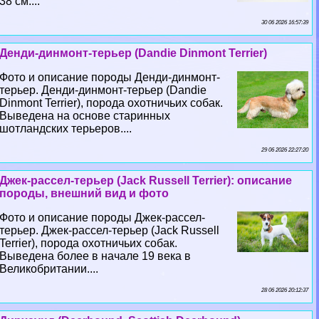
38 см....
30 06 2026 16:57:39
Денди-динмонт-терьер (Dandie Dinmont Terrier)
Фото и описание породы Денди-динмонт-
терьер. Денди-динмонт-терьер (Dandie
Dinmont Terrier), порода охотничьих собак.
Выведена на основе старинных
шотландских терьеров....
29 06 2026 22:27:20
Джек-рассел-терьер (Jack Russell Terrier): описание
породы, внешний вид и фото
Фото и описание породы Джек-рассел-
терьер. Джек-рассел-терьер (Jack Russell
Terrier), порода охотничьих собак.
Выведена более в начале 19 века в
Великобритании....
28 06 2026 20:12:37