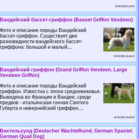
06 08 2026 6:19:22
Вандейский бассет-гриффон (Basset Griffon Vendeen)
Фото и описание породы Вандейский
бассет-гриффон. Существует две
разновидности вандейского бассет-
гриффона: большой и малый....
05 08 2026 16:44:33
Вандейский гриффон (Grand Griffon Vendeen, Large
Vendeen Griffon)
Фото и описание породы Вандейский
гриффон. Известна с эпохи средневековья.
Выведена во Франции в Вандее, среди
предков - итальянская гончая Святого
Губерта и нивернейский гриффон....
04 08 2026 19:45:26
Вахтельхунд (Deutscher Wachtelhund, German Spaniel,
German Quail Dog)