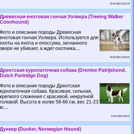
25 06 2026 15:57:29
Древесная енотовая гончая Уолкера (Treeing Walker
Coonhound)
Фото и описание породы Древесная
енотовая гончая Уолкера. Используется для
охоты на енота и опоссума, загнанного
зверя не убивает, а ждет охотника....
24 06 2026 19:28:15
Дрентская куропаточная собака (Drentse Patrijshond,
Dutch Partridge Dog)
Фото и описание породы Дрентская
куропаточная собака. Красивая, сильная,
крепкого сложения с красивой, некрупной
головой. Высота в холке 58-66 см, вес 21-23
кг....
23 06 2026 9:56:15
Дункер (Dunker, Norwegian Hound)