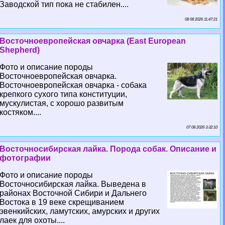
Заводской тип пока не стабилен....
08 08 2026 11:47:21
Восточноевропейская овчарка (East European
Shepherd)
Фото и описание породы
Восточноевропейская овчарка.
Восточноевропейская овчарка - собака
крепкого сухого типа конституции,
мускулистая, с хорошо развитым
костяком....
07 08 2026 3:32:10
Восточносибирская лайка. Порода собак. Описание и
фотографии
Фото и описание породы
Восточносибирская лайка. Выведена в
районах Восточной Сибири и Дальнего
Востока в 19 веке скрещиванием
эвенкийских, ламутских, амурских и других
лаек для охоты....