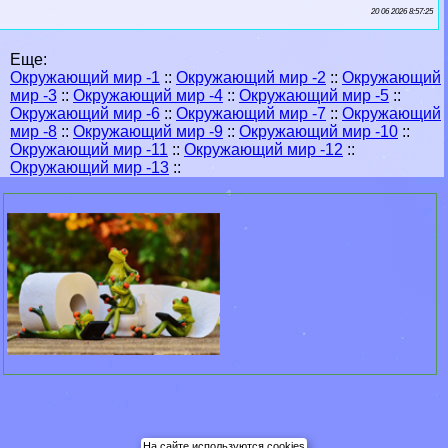
20 06 2026 8:57:25
Еще:
Окружающий мир -1
::
Окружающий мир -2
::
Окружающий
мир -3
::
Окружающий мир -4
::
Окружающий мир -5
::
Окружающий мир -6
::
Окружающий мир -7
::
Окружающий
мир -8
::
Окружающий мир -9
::
Окружающий мир -10
::
Окружающий мир -11
::
Окружающий мир -12
::
Окружающий мир -13
::
На сайте используются cookies