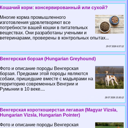
Кошачий корм: консервированный или сухой?
Многие корма промышленного
изготовления удовлетворяют все
потребности вашей кошки в питательных
веществах. Они разработаны учеными и
ветеринарами, проверены в контрольных опытах...
29 07 2026 6:57:12
Венгерская борзая (Hungarian Greyhound)
Фото и описание породы Венгерская
борзая. Предками этой породы являются
собаки, пришедшие вместе с мадьярами на
территорию современных Венгрии и
Румынии в 10 веке....
28 07 2026 15:30:12
Венгерская короткошерстая легавая (Magyar Vizsla,
Hungarian Vizsla, Hungarian Pointer)
Фото и описание породы Венгерская