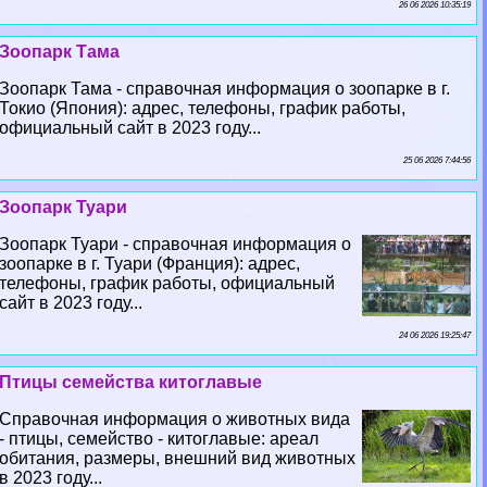
26 06 2026 10:35:19
Зоопарк Тама
Зоопарк Тама - справочная информация о зоопарке в г.
Токио (Япония): адрес, телефоны, график работы,
официальный сайт в 2023 году...
25 06 2026 7:44:56
Зоопарк Туари
Зоопарк Туари - справочная информация о
зоопарке в г. Туари (Франция): адрес,
телефоны, график работы, официальный
сайт в 2023 году...
24 06 2026 19:25:47
Птицы семейства китоглавые
Справочная информация о животных вида
- птицы, семейство - китоглавые: ареал
обитания, размеры, внешний вид животных
в 2023 году...