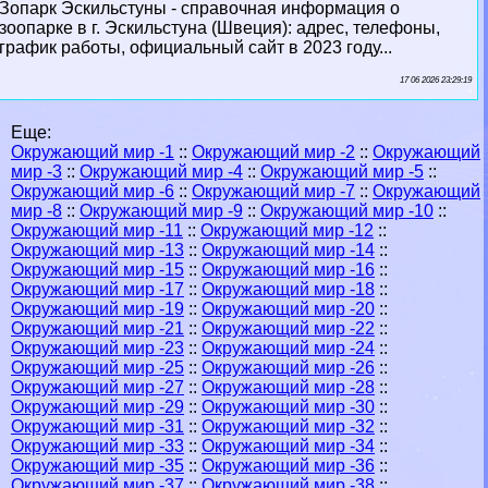
Зопарк Эскильстуны - справочная информация о
зоопарке в г. Эскильстуна (Швеция): адрес, телефоны,
график работы, официальный сайт в 2023 году...
17 06 2026 23:29:19
Еще:
Окружающий мир -1
::
Окружающий мир -2
::
Окружающий
мир -3
::
Окружающий мир -4
::
Окружающий мир -5
::
Окружающий мир -6
::
Окружающий мир -7
::
Окружающий
мир -8
::
Окружающий мир -9
::
Окружающий мир -10
::
Окружающий мир -11
::
Окружающий мир -12
::
Окружающий мир -13
::
Окружающий мир -14
::
Окружающий мир -15
::
Окружающий мир -16
::
Окружающий мир -17
::
Окружающий мир -18
::
Окружающий мир -19
::
Окружающий мир -20
::
Окружающий мир -21
::
Окружающий мир -22
::
Окружающий мир -23
::
Окружающий мир -24
::
Окружающий мир -25
::
Окружающий мир -26
::
Окружающий мир -27
::
Окружающий мир -28
::
Окружающий мир -29
::
Окружающий мир -30
::
Окружающий мир -31
::
Окружающий мир -32
::
Окружающий мир -33
::
Окружающий мир -34
::
Окружающий мир -35
::
Окружающий мир -36
::
Окружающий мир -37
::
Окружающий мир -38
::