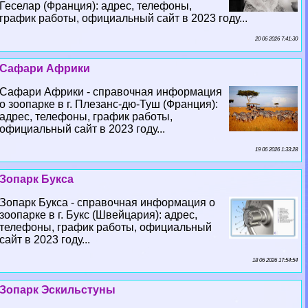
Геселар (Франция): адрес, телефоны,
график работы, официальный сайт в 2023 году...
20 06 2026 7:41:30
Сафари Африки
Сафари Африки - справочная информация
о зоопарке в г. Плезанс-дю-Туш (Франция):
адрес, телефоны, график работы,
официальный сайт в 2023 году...
19 06 2026 1:33:28
Зопарк Букса
Зопарк Букса - справочная информация о
зоопарке в г. Букс (Швейцария): адрес,
телефоны, график работы, официальный
сайт в 2023 году...
18 06 2026 17:54:54
Зопарк Эскильстуны