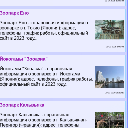
21 07 2026 13:23:35
Зоопарк Ено
Зоопарк Ено - справочная информация о
зоопарке в г. Токио (Япония): адрес,
телефоны, график работы, официальный
сайт в 2023 году...
20 07 2026 6:49:43
Йокогамы "Зооазиа"
Йокогамы "Зооазиа" - справочная
информация о зоопарке в г. Иокогама
(Япония): адрес, телефоны, график работы,
официальный сайт в 2023 году...
19 07 2026 15:51:11
Зоопарк Кальвьяка
Зоопарк Кальвьяка - справочная
информация о зоопарке в г. Кальвьяк-ан-
Перигор (Франция): адрес, телефоны,