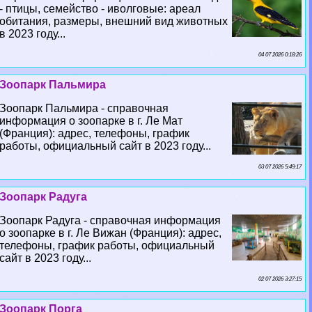
- птицы, семейство - иволговые: ареал
обитания, размеры, внешний вид животных
в 2023 году...
04 07 2026 0:18:26
Зоопарк Пальмира
Зоопарк Пальмира - справочная
информация о зоопарке в г. Ле Мат
(Франция): адрес, телефоны, график
работы, официальный сайт в 2023 году...
03 07 2026 5:49:17
Зоопарк Радуга
Зоопарк Радуга - справочная информация
о зоопарке в г. Ле Вижан (Франция): адрес,
телефоны, график работы, официальный
сайт в 2023 году...
02 07 2026 3:27:15
Зоопарк Порга