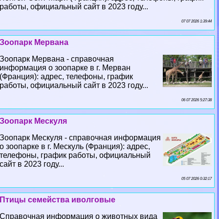
работы, официальный сайт в 2023 году...
07 07 2026 1:39:44
Зоопарк Мервана
Зоопарк Мервана - справочная
информация о зоопарке в г. Мерван
(Франция): адрес, телефоны, график
работы, официальный сайт в 2023 году...
06 07 2026 5:27:38
Зоопарк Мескуля
Зоопарк Мескуля - справочная информация
о зоопарке в г. Мескуль (Франция): адрес,
телефоны, график работы, официальный
сайт в 2023 году...
05 07 2026 0:32:17
Птицы семейства иволговые
Справочная информация о животных вида