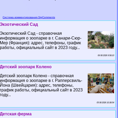
Система комментирования SigComments
Экзотический Сад
Экзотический Сад - справочная
информация о зоопарке в г. Санари-Сюр-
Мер (Франция): адрес, телефоны, график
работы, официальный сайт в 2023 году...
06 08 2026 9:58:10
Детский зоопарк Колено
Детский зоопарк Колено - справочная
информация о зоопарке в г. Рапперсвиль-
Йона (Швейцария): адрес, телефоны,
график работы, официальный сайт в 2023
году...
05 08 2026 10:38:54
Детская ферма