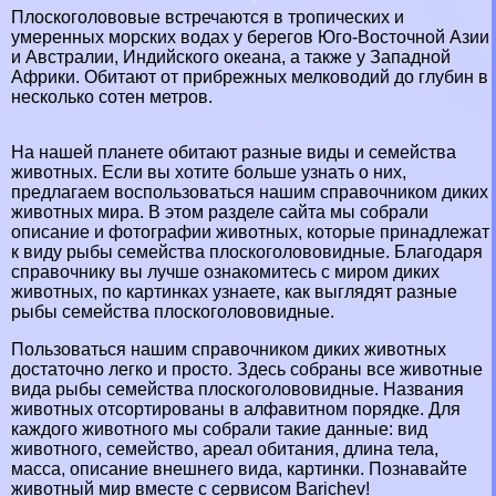
Плоскоголововые встречаются в тропических и
умеренных морских водах у берегов Юго-Восточной Азии
и Австралии, Индийского океана, а также у Западной
Африки. Обитают от прибрежных мелководий до глубин в
несколько сотен метров.
На нашей планете обитают разные виды и семейства
животных. Если вы хотите больше узнать о них,
предлагаем воспользоваться нашим справочником диких
животных мира. В этом разделе сайта мы собрали
описание и фотографии животных, которые принадлежат
к виду рыбы семейства плоскоголововидные. Благодаря
справочнику вы лучше ознакомитесь с миром диких
животных, по картинках узнаете, как выглядят разные
рыбы семейства плоскоголововидные.
Пользоваться нашим справочником диких животных
достаточно легко и просто. Здесь собраны все животные
вида рыбы семейства плоскоголововидные. Названия
животных отсортированы в алфавитном порядке. Для
каждого животного мы собрали такие данные: вид
животного, семейство, ареал обитания, длина тела,
масса, описание внешнего вида, картинки. Познавайте
животный мир вместе с сервисом Barichev!