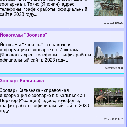
зоопарке в г. Токио (Япония): адрес,
телефоны, график работы, официальный
сайт в 2023 году...
21 07 2026 19:33:21
Йокогамы "Зооазиа"
Йокогамы "Зооазиа" - справочная
информация о зоопарке в г. Иокогама
(Япония): адрес, телефоны, график работы,
официальный сайт в 2023 году...
20 07 2026 2:21:56
Зоопарк Кальвьяка
Зоопарк Кальвьяка - справочная
информация о зоопарке в г. Кальвьяк-ан-
Перигор (Франция): адрес, телефоны,
график работы, официальный сайт в 2023
году...
19 07 2026 19:47:12