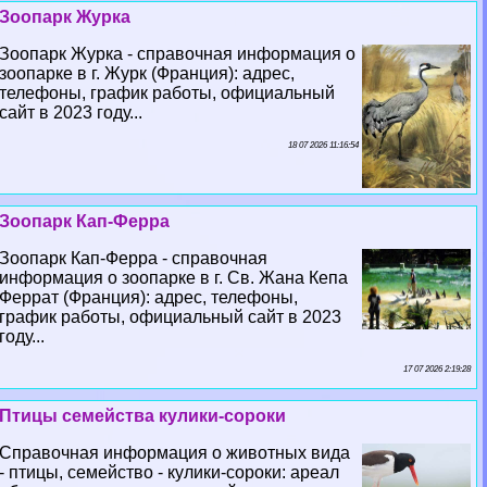
Зоопарк Журка
Зоопарк Журка - справочная информация о
зоопарке в г. Журк (Франция): адрес,
телефоны, график работы, официальный
сайт в 2023 году...
18 07 2026 11:16:54
Зоопарк Кап-Ферра
Зоопарк Кап-Ферра - справочная
информация о зоопарке в г. Св. Жана Кепа
Феррат (Франция): адрес, телефоны,
график работы, официальный сайт в 2023
году...
17 07 2026 2:19:28
Птицы семейства кулики-сороки
Справочная информация о животных вида
- птицы, семейство - кулики-сороки: ареал