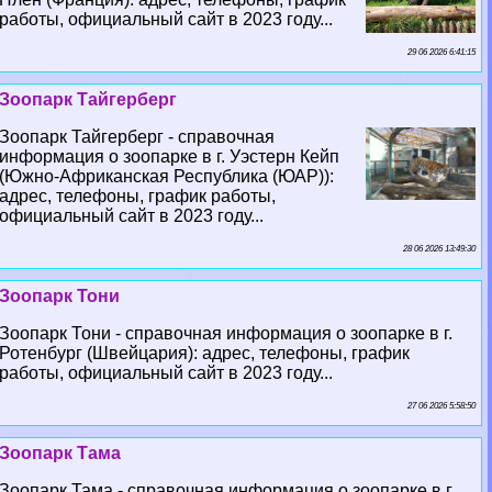
работы, официальный сайт в 2023 году...
29 06 2026 6:41:15
Зоопарк Тайгерберг
Зоопарк Тайгерберг - справочная
информация о зоопарке в г. Уэстерн Кейп
(Южно-Африканская Республика (ЮАР)):
адрес, телефоны, график работы,
официальный сайт в 2023 году...
28 06 2026 13:49:30
Зоопарк Тони
Зоопарк Тони - справочная информация о зоопарке в г.
Ротенбург (Швейцария): адрес, телефоны, график
работы, официальный сайт в 2023 году...
27 06 2026 5:58:50
Зоопарк Тама
Зоопарк Тама - справочная информация о зоопарке в г.