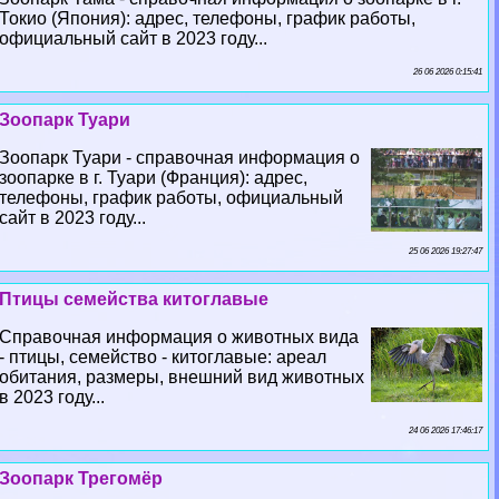
Токио (Япония): адрес, телефоны, график работы,
официальный сайт в 2023 году...
26 06 2026 0:15:41
Зоопарк Туари
Зоопарк Туари - справочная информация о
зоопарке в г. Туари (Франция): адрес,
телефоны, график работы, официальный
сайт в 2023 году...
25 06 2026 19:27:47
Птицы семейства китоглавые
Справочная информация о животных вида
- птицы, семейство - китоглавые: ареал
обитания, размеры, внешний вид животных
в 2023 году...
24 06 2026 17:46:17
Зоопарк Трегомёр