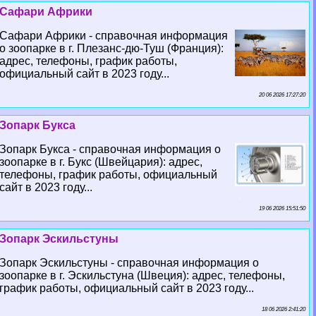
Сафари Африки
Сафари Африки - справочная информация
о зоопарке в г. Плезанс-дю-Туш (Франция):
адрес, телефоны, график работы,
официальный сайт в 2023 году...
20 06 2026 17:27:20
Зопарк Букса
Зопарк Букса - справочная информация о
зоопарке в г. Букс (Швейцария): адрес,
телефоны, график работы, официальный
сайт в 2023 году...
19 06 2026 15:51:50
Зопарк Эскильстуны
Зопарк Эскильстуны - справочная информация о
зоопарке в г. Эскильстуна (Швеция): адрес, телефоны,
график работы, официальный сайт в 2023 году...
18 06 2026 2:41:20