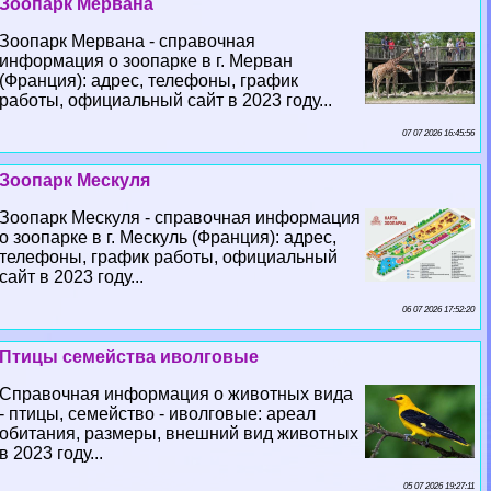
Зоопарк Мервана
Зоопарк Мервана - справочная
информация о зоопарке в г. Мерван
(Франция): адрес, телефоны, график
работы, официальный сайт в 2023 году...
07 07 2026 16:45:56
Зоопарк Мескуля
Зоопарк Мескуля - справочная информация
о зоопарке в г. Мескуль (Франция): адрес,
телефоны, график работы, официальный
сайт в 2023 году...
06 07 2026 17:52:20
Птицы семейства иволговые
Справочная информация о животных вида
- птицы, семейство - иволговые: ареал
обитания, размеры, внешний вид животных
в 2023 году...
05 07 2026 19:27:11