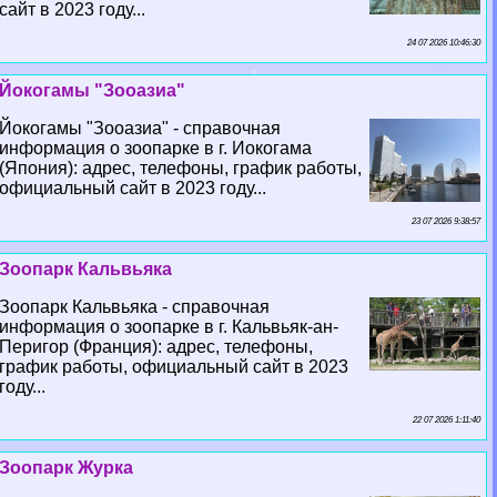
сайт в 2023 году...
24 07 2026 10:46:30
Йокогамы "Зооазиа"
Йокогамы "Зооазиа" - справочная
информация о зоопарке в г. Иокогама
(Япония): адрес, телефоны, график работы,
официальный сайт в 2023 году...
23 07 2026 9:38:57
Зоопарк Кальвьяка
Зоопарк Кальвьяка - справочная
информация о зоопарке в г. Кальвьяк-ан-
Перигор (Франция): адрес, телефоны,
график работы, официальный сайт в 2023
году...
22 07 2026 1:11:40
Зоопарк Журка