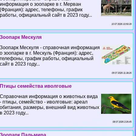
информация о зоопарке в г. Мерван
(Франция): адрес, телефоны, график
работы, официальный сайт в 2023 году...
10 07 2026 10:50:39
Зоопарк Мескуля
Зоопарк Мескуля - справочная информация
о зоопарке в г. Мескуль (Франция): адрес,
телефоны, график работы, официальный
сайт в 2023 году...
09 07 2026 11:38:26
Птицы семейства иволговые
Справочная информация о животных вида
- птицы, семейство - иволговые: ареал
обитания, размеры, внешний вид животных
в 2023 году...
08 07 2026 2:26:45
Зоопарк Пальмира