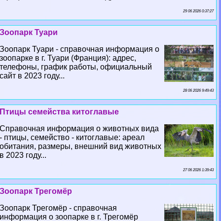
29 06 2026 0:37:27
Зоопарк Туари
Зоопарк Туари - справочная информация о
зоопарке в г. Туари (Франция): адрес,
телефоны, график работы, официальный
сайт в 2023 году...
28 06 2026 9:49:43
Птицы семейства китоглавые
Справочная информация о животных вида
- птицы, семейство - китоглавые: ареал
обитания, размеры, внешний вид животных
в 2023 году...
27 06 2026 1:39:43
Зоопарк Трегомёр
Зоопарк Трегомёр - справочная
информация о зоопарке в г. Трегомёр