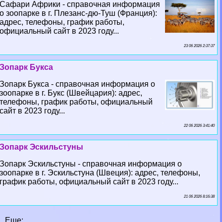
Сафари Африки - справочная информация
о зоопарке в г. Плезанс-дю-Туш (Франция):
адрес, телефоны, график работы,
официальный сайт в 2023 году...
23 06 2026 2:37:37
Зопарк Букса
Зопарк Букса - справочная информация о
зоопарке в г. Букс (Швейцария): адрес,
телефоны, график работы, официальный
сайт в 2023 году...
22 06 2026 3:41:40
Зопарк Эскильстуны
Зопарк Эскильстуны - справочная информация о
зоопарке в г. Эскильстуна (Швеция): адрес, телефоны,
график работы, официальный сайт в 2023 году...
21 06 2026 8:16:38
Еще: