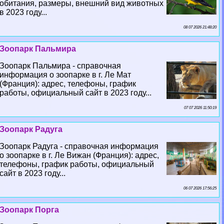
обитания, размеры, внешний вид животных
в 2023 году...
08 07 2026 21:48:20
Зоопарк Пальмира
Зоопарк Пальмира - справочная
информация о зоопарке в г. Ле Мат
(Франция): адрес, телефоны, график
работы, официальный сайт в 2023 году...
07 07 2026 11:50:19
Зоопарк Радуга
Зоопарк Радуга - справочная информация
о зоопарке в г. Ле Вижан (Франция): адрес,
телефоны, график работы, официальный
сайт в 2023 году...
06 07 2026 17:56:25
Зоопарк Порга