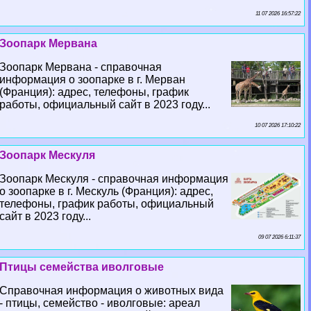
11 07 2026 16:57:22
Зоопарк Мервана
Зоопарк Мервана - справочная
информация о зоопарке в г. Мерван
(Франция): адрес, телефоны, график
работы, официальный сайт в 2023 году...
10 07 2026 17:10:22
Зоопарк Мескуля
Зоопарк Мескуля - справочная информация
о зоопарке в г. Мескуль (Франция): адрес,
телефоны, график работы, официальный
сайт в 2023 году...
09 07 2026 6:11:37
Птицы семейства иволговые
Справочная информация о животных вида
- птицы, семейство - иволговые: ареал