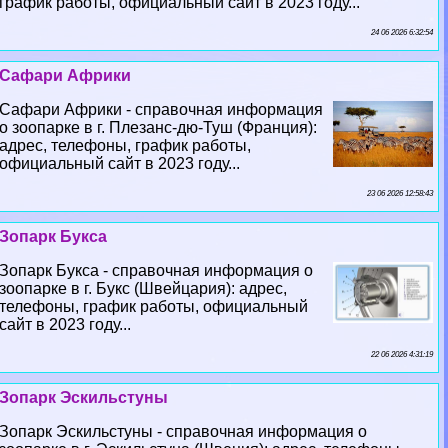
график работы, официальный сайт в 2023 году...
24 06 2026 6:32:54
Сафари Африки
Сафари Африки - справочная информация
о зоопарке в г. Плезанс-дю-Туш (Франция):
адрес, телефоны, график работы,
официальный сайт в 2023 году...
23 06 2026 12:58:43
Зопарк Букса
Зопарк Букса - справочная информация о
зоопарке в г. Букс (Швейцария): адрес,
телефоны, график работы, официальный
сайт в 2023 году...
22 06 2026 4:31:19
Зопарк Эскильстуны
Зопарк Эскильстуны - справочная информация о