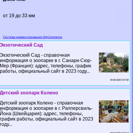
от 19 до 33 мм
Система комментирования SigComments
Экзотический Сад
Экзотический Сад - справочная
информация о зоопарке в г. Санари-Сюр-
Мер (Франция): адрес, телефоны, график
работы, официальный сайт в 2023 году...
09 08 2026 5:57:49
Детский зоопарк Колено
Детский зоопарк Колено - справочная
информация о зоопарке в г. Рапперсвиль-
Йона (Швейцария): адрес, телефоны,
график работы, официальный сайт в 2023
году...