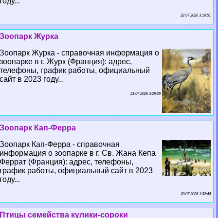
году...
22 07 2026 3:16:51
Зоопарк Журка
Зоопарк Журка - справочная информация о
зоопарке в г. Журк (Франция): адрес,
телефоны, график работы, официальный
сайт в 2023 году...
21 07 2026 3:29:29
Зоопарк Кап-Ферра
Зоопарк Кап-Ферра - справочная
информация о зоопарке в г. Св. Жана Кепа
Феррат (Франция): адрес, телефоны,
график работы, официальный сайт в 2023
году...
20 07 2026 1:32:44
Птицы семейства кулики-сороки