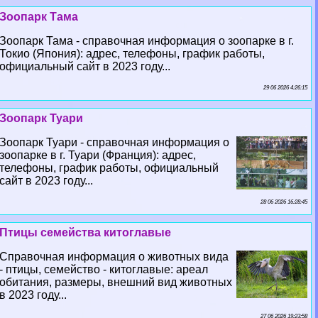
Зоопарк Тама
Зоопарк Тама - справочная информация о зоопарке в г.
Токио (Япония): адрес, телефоны, график работы,
официальный сайт в 2023 году...
29 06 2026 4:26:15
Зоопарк Туари
Зоопарк Туари - справочная информация о
зоопарке в г. Туари (Франция): адрес,
телефоны, график работы, официальный
сайт в 2023 году...
28 06 2026 16:28:45
Птицы семейства китоглавые
Справочная информация о животных вида
- птицы, семейство - китоглавые: ареал
обитания, размеры, внешний вид животных
в 2023 году...
27 06 2026 19:23:58