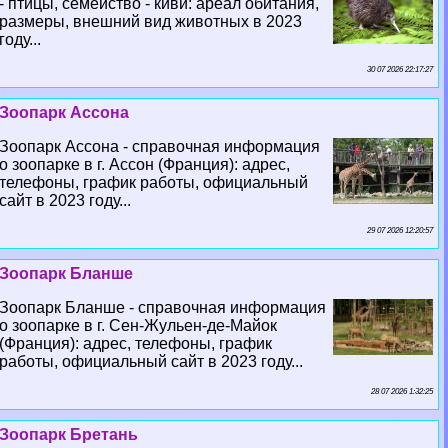
- птицы, семейство - киви: ареал обитания,
размеры, внешний вид животных в 2023
году...
30 07 2026 22:17:27
Зоопарк Ассона
Зоопарк Ассона - справочная информация
о зоопарке в г. Ассон (Франция): адрес,
телефоны, график работы, официальный
сайт в 2023 году...
29 07 2026 12:20:57
Зоопарк Бланше
Зоопарк Бланше - справочная информация
о зоопарке в г. Сен-Жульен-де-Майок
(Франция): адрес, телефоны, график
работы, официальный сайт в 2023 году...
28 07 2026 1:32:25
Зоопарк Бретань