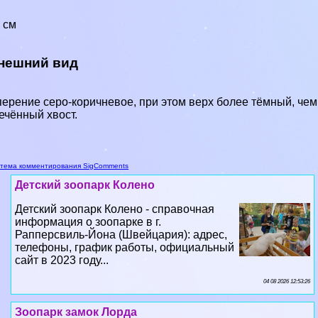
 см
нешний вид
ерение серо-коричневое, при этом верх более тёмный, чем 
ечённый хвост.
тема комментирования SigComments
Детский зоопарк Колено
Детский зоопарк Колено - справочная
информация о зоопарке в г.
Рапперсвиль-Йона (Швейцария): адрес,
телефоны, график работы, официальный
сайт в 2023 году...
04 08 2026 12:53:26
Зоопарк замок Лорда