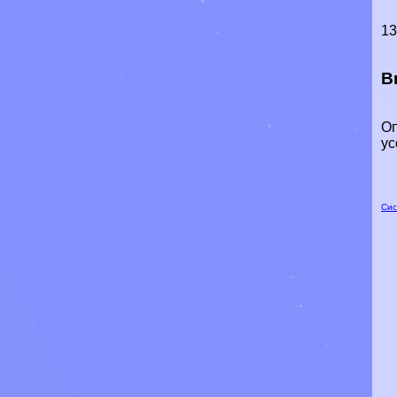
13
В
Оп
ус
Сис