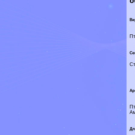
о
Ви
П
Се
С
Ар
Пт
Ам
Дл