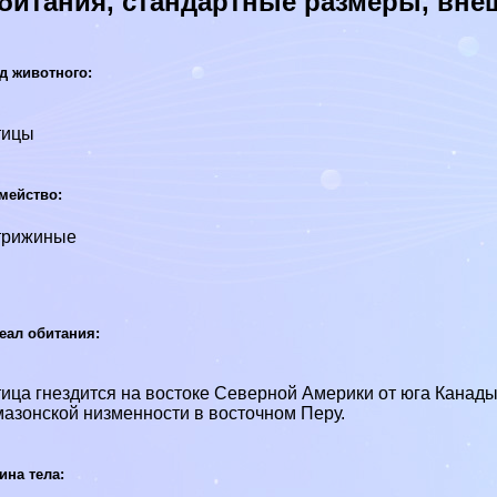
битания, стандартные размеры, вне
д животного:
тицы
мейство:
трижиные
еал обитания:
ица гнездится на востоке Северной Америки от юга Канады
aзoнской низменности в восточном Перу.
ина тела: