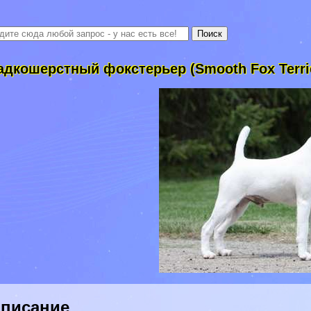
адкошерстный фокстерьер (Smooth Fox Terri
писание