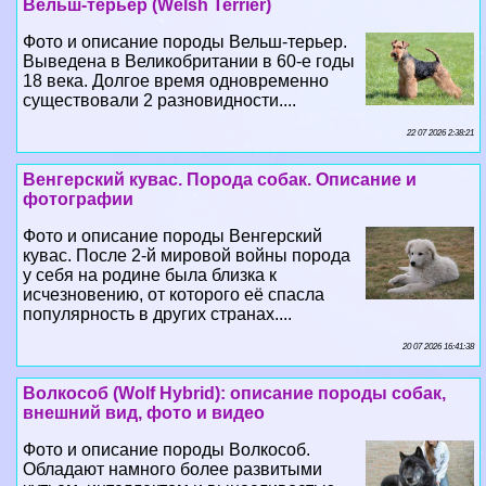
Вельш-терьер (Welsh Terrier)
Фото и описание породы Вельш-терьер.
Выведена в Великобритании в 60-е годы
18 века. Долгое время одновременно
существовали 2 разновидности....
22 07 2026 2:38:21
Венгерский кувас. Порода собак. Описание и
фотографии
Фото и описание породы Венгерский
кувас. После 2-й мировой войны порода
у себя на родине была близка к
исчезновению, от которого её спасла
популярность в других странах....
20 07 2026 16:41:38
Волкособ (Wolf Hybrid): описание породы собак,
внешний вид, фото и видео
Фото и описание породы Волкособ.
Обладают намного более развитыми