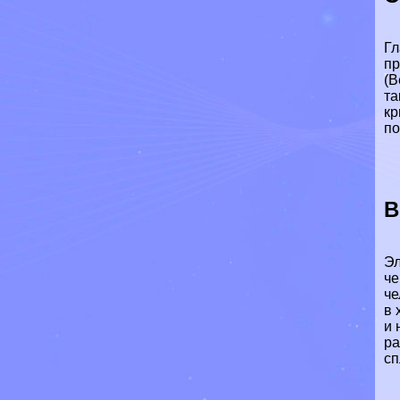
Гл
пр
(В
та
кр
по
В
Эл
че
че
в 
и 
ра
сп