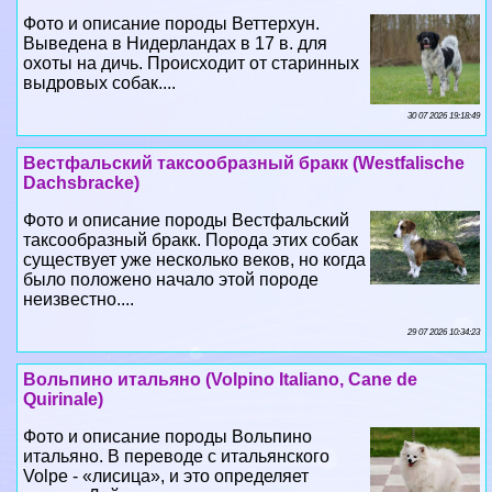
Фото и описание породы Веттерхун.
Выведена в Нидерландах в 17 в. для
охоты на дичь. Происходит от старинных
выдровых собак....
30 07 2026 19:18:49
Вестфальский таксообразный бpaкк (Westfalische
Dachsbracke)
Фото и описание породы Вестфальский
таксообразный бpaкк. Порода этих собак
существует уже несколько веков, но когда
было положено начало этой породе
неизвестно....
29 07 2026 10:34:23
Вольпино итальяно (Volpino Italiano, Cane de
Quirinale)
Фото и описание породы Вольпино
итальяно. В переводе с итальянского
Volpe - «лисица», и это определяет