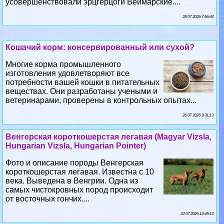
усовершенствовали эрцгерцоги Веймарские....
28 07 2026 7:56:44
Кошачий корм: консервированный или сухой?
Многие корма промышленного
изготовления удовлетворяют все
потребности вашей кошки в питательных
веществах. Они разработаны учеными и
ветеринарами, проверены в контрольных опытах...
26 07 2026 9:31:13
Венгерская короткошерстая легавая (Magyar Vizsla,
Hungarian Vizsla, Hungarian Pointer)
Фото и описание породы Венгерская
короткошерстая легавая. Известна с 10
века. Выведена в Венгрии. Одна из
самых чистокровных пород происходит
от восточных гончих....
24 07 2026 12:45:13