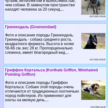
чутьем, интеллектом и выносливостью,
чем собаки. В замкнутом прострaнcтве
находят человека за 20 секунд....
18 07 2026 15:35:40
Грюнендаль (Groenendael)
Фото и описание породы Грюнендаль.
Грюнендаль - собака среднего роста,
квадратного формата. Высота в холке
56-66 см, вес 28 кг. Пропорционально
сложена, имеет благородный вид....
16 07 2026 16:54:22
Гриффон Кортальса (Korthals Griffon, Wirehaired
Pointing Griffon)
Фото и описание породы Гриффон
Кортальса. Собаки этой породы очень
отличаются от традиционных охотничьих
пород пойнтеров. Их применяют для
охоты на мелкую дичь....
14 07 2026 5:21:28