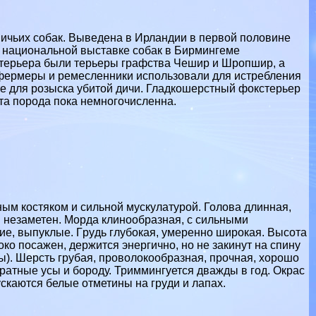
тничьих собак. Выведена в Ирландии в первой половине
а национальной выставке собак в Бирмингеме
стерьера были терьеры графства Чешир и Шропшир, а
к фермеры и ремесленники использовали для истрeбления
оте для розыска убитой дичи. Гладкошерстный фокстерьер
та порода пока немногочисленна.
ным костяком и сильной мускулатурой. Голова длинная,
ти незаметен. Морда клинообразная, с сильными
шие, выпуклые. Гpyдь глубокая, умеренно широкая. Высота
соко посажен, держится энергично, но не закинут на спину
ны). Шерсть грубая, проволокообразная, прочная, хорошо
ратные усы и бороду. Триммингуется дважды в год. Окрас
скаются белые отметины на гpyди и лапах.