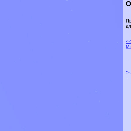
О
Пр
дл
<<
Mi
Сис