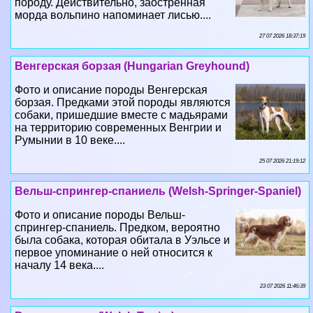
породу. Действительно, заостренная
морда вольпино напоминает лисью....
27 07 2026 18:37:19
Венгерская борзая (Hungarian Greyhound)
Фото и описание породы Венгерская
борзая. Предками этой породы являются
собаки, пришедшие вместе с мадьярами
на территорию современных Венгрии и
Румынии в 10 веке....
25 07 2026 21:19:12
Вельш-спрингер-спаниель (Welsh-Springer-Spaniel)
Фото и описание породы Вельш-
спрингер-спаниель. Предком, вероятно
была собака, которая обитала в Уэльсе и
первое упоминание о ней относится к
началу 14 века....
23 07 2026 11:46:39