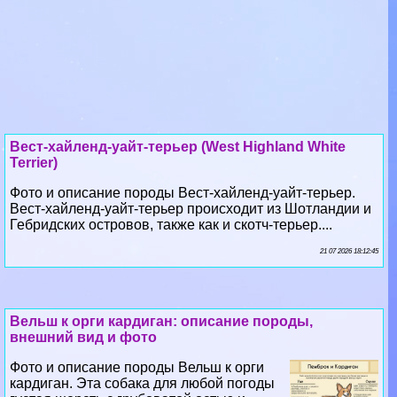
Вест-хайленд-уайт-терьер (West Highland White
Terrier)
Фото и описание породы Вест-хайленд-уайт-терьер.
Вест-хайленд-уайт-терьер происходит из Шотландии и
Гебридских островов, также как и скотч-терьер....
21 07 2026 18:12:45
Вельш к opги кардиган: описание породы,
внешний вид и фото
Фото и описание породы Вельш к opги
кардиган. Эта собака для любой погоды