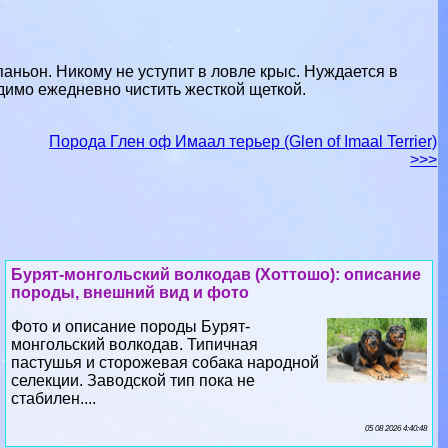
аньон. Никому не уступит в ловле крыс. Нуждается в
димо ежедневно чистить жесткой щеткой.
Порода Глен оф Имаал терьер (Glen of Imaal Terrier)
>>>
Бурят-монгольский волкодав (Хоттошо): описание
породы, внешний вид и фото
Фото и описание породы Бурят-
монгольский волкодав. Типичная
пастушья и сторожевая собака народной
селекции. Заводской тип пока не
стабилен....
05 08 2026 4:40:48