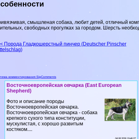
собенности
ивязчивая, смышленая собака, любит детей, отличный комп
ительных, свободных прогулках за городом. Шерсть необхо
< Порода Гладкошерстный пинчер (Deutscher Pinscher
ttelschlag)
тема комментирования SigComments
Восточноевропейская овчарка (East European
Shepherd)
Фото и описание породы
Восточноевропейская овчарка.
Восточноевропейская овчарка - собака
крепкого сухого типа конституции,
мускулистая, с хорошо развитым
костяком....
04 08 2026 19:46:27