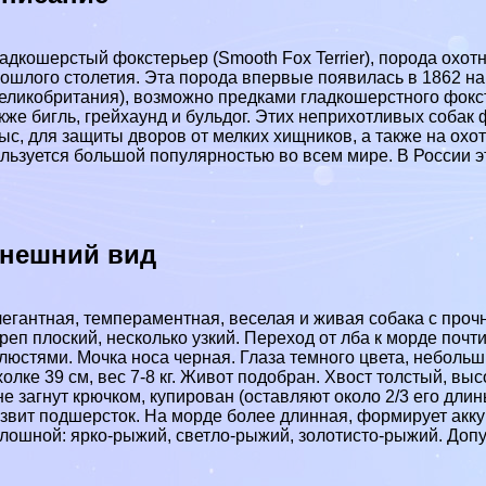
адкошерстый фокстерьер (Smooth Fox Terrier), порода охо
ошлого столетия. Эта порода впервые появилась в 1862 н
еликобритания), возможно предками гладкошерстного фок
кже бигль, грейхаунд и бульдог. Этих неприхотливых соба
ыс, для защиты дворов от мелких хищников, а также на ох
льзуется большой популярностью во всем мире. В России э
нешний вид
егантная, темпераментная, веселая и живая собака с проч
реп плоский, несколько узкий. Переход от лба к морде поч
люстями. Мочка носа черная. Глаза темного цвета, неболь
холке 39 см, вес 7-8 кг. Живот подобран. Хвост толстый, вы
не загнут крючком, купирован (оставляют около 2/3 его дли
звит подшерсток. На морде более длинная, формирует акку
лошной: ярко-рыжий, светло-рыжий, золотисто-рыжий. Допу