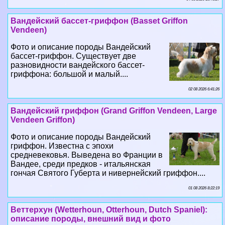
Вандейский бассет-гриффон (Basset Griffon
Vendeen)
Фото и описание породы Вандейский
бассет-гриффон. Существует две
разновидности вандейского бассет-
гриффона: большой и малый....
02 08 2026 6:41:26
Вандейский гриффон (Grand Griffon Vendeen, Large
Vendeen Griffon)
Фото и описание породы Вандейский
гриффон. Известна с эпохи
средневековья. Выведена во Франции в
Вандее, среди предков - итальянская
гончая Святого Губерта и нивернейский гриффон....
01 08 2026 8:22:19
Веттерхун (Wetterhoun, Otterhoun, Dutch Spaniel):
описание породы, внешний вид и фото