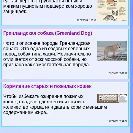
густая шерсть с грубоватой остью и
мягким пушистым подшерстком хорошо
защищает....
19 07 2026 11:38:49
Гренландская собака (Greenland Dog)
Фото и описание породы Гренландская
собака. Это одна из ездовых северных
пород собак типа хаски. Незначительно
отличается от эскимосской собаки, но
признана как самостоятельная порода....
17 07 2026 10:42:34
Кормление старых и пожилых кошек
Чтобы избежать ожирения пожилых
кошек, владелец должен или снизить
количество корма, или давать корм с меньшим
содержанием жира...
15 07 2026 12:54:26