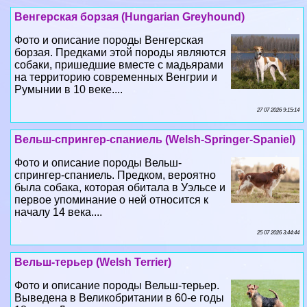
Венгерская борзая (Hungarian Greyhound)
Фото и описание породы Венгерская
борзая. Предками этой породы являются
собаки, пришедшие вместе с мадьярами
на территорию современных Венгрии и
Румынии в 10 веке....
27 07 2026 9:15:14
Вельш-спрингер-спаниель (Welsh-Springer-Spaniel)
Фото и описание породы Вельш-
спрингер-спаниель. Предком, вероятно
была собака, которая обитала в Уэльсе и
первое упоминание о ней относится к
началу 14 века....
25 07 2026 3:44:44
Вельш-терьер (Welsh Terrier)
Фото и описание породы Вельш-терьер.
Выведена в Великобритании в 60-е годы