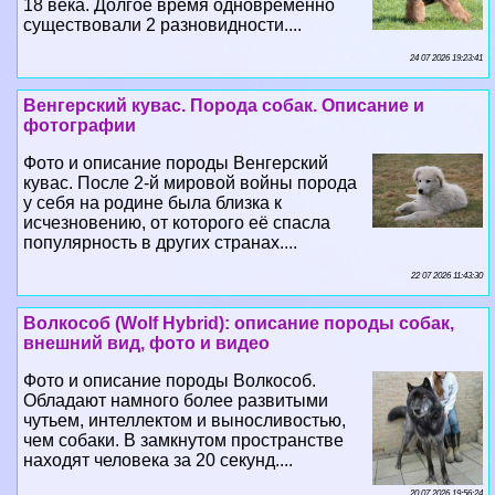
18 века. Долгое время одновременно
существовали 2 разновидности....
24 07 2026 19:23:41
Венгерский кувас. Порода собак. Описание и
фотографии
Фото и описание породы Венгерский
кувас. После 2-й мировой войны порода
у себя на родине была близка к
исчезновению, от которого её спасла
популярность в других странах....
22 07 2026 11:43:30
Волкособ (Wolf Hybrid): описание породы собак,
внешний вид, фото и видео
Фото и описание породы Волкособ.
Обладают намного более развитыми
чутьем, интеллектом и выносливостью,
чем собаки. В замкнутом прострaнcтве
находят человека за 20 секунд....
20 07 2026 19:56:24