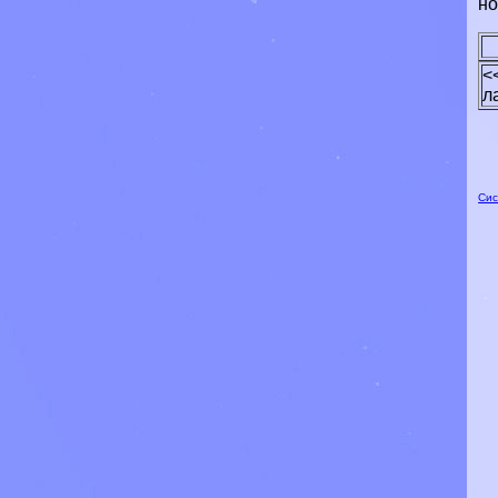
но
<
л
Сис