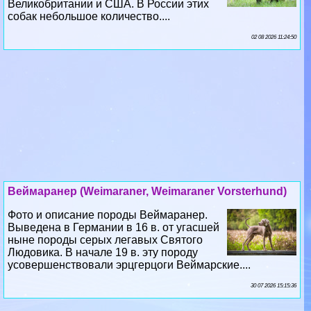
Великобритании и США. В России этих
собак небольшое количество....
02 08 2026 11:24:50
Веймаранер (Weimaraner, Weimaraner Vorsterhund)
Фото и описание породы Веймаранер.
Выведена в Германии в 16 в. от угасшей
ныне породы серых легавых Святого
Людовика. В начале 19 в. эту породу
усовершенствовали эрцгерцоги Веймарские....
30 07 2026 15:15:36