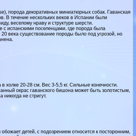
ese), порода декоративных миниатюрных собак. Гаванская
ов. В течение нескольких веков в Испании были
ду, веселому нраву и структуре шерсти.
е с испанскими поселенцами, где порода была
е 20 века существование породы было под угрозой, но
анена.
 холке 20-28 см. Вес 3-5,5 кг. Сильные конечности.
нанный окрас гаванского бишона может быть золотистым,
 никогда не стригут.
 обожает детей, с подозрением относится к посторонним,