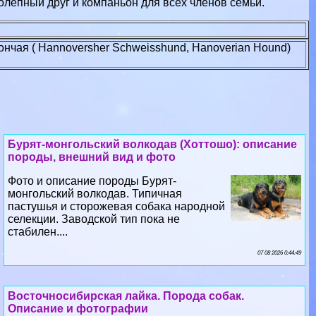
колепный друг и компаньон для всех члeнов семьи.
нчая ( Hannoversher Schweisshund, Hanoverian Hound)
Бурят-монгольский волкодав (Хоттошо): описание
породы, внешний вид и фото
Фото и описание породы Бурят-
монгольский волкодав. Типичная
пастушья и сторожевая собака народной
селекции. Заводской тип пока не
стабилен....
07 08 2026 0:44:49
Восточносибирская лайка. Порода собак.
Описание и фотографии