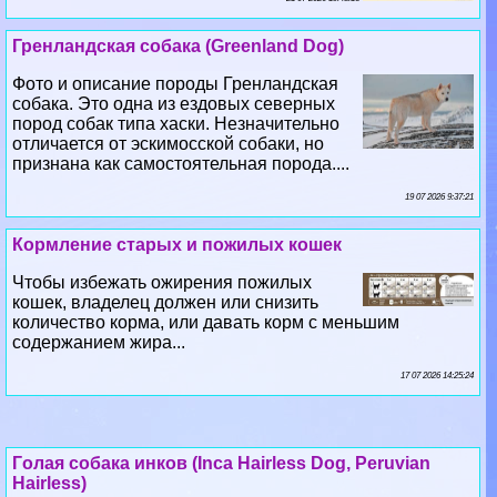
Гренландская собака (Greenland Dog)
Фото и описание породы Гренландская
собака. Это одна из ездовых северных
пород собак типа хаски. Незначительно
отличается от эскимосской собаки, но
признана как самостоятельная порода....
19 07 2026 9:37:21
Кормление старых и пожилых кошек
Чтобы избежать ожирения пожилых
кошек, владелец должен или снизить
количество корма, или давать корм с меньшим
содержанием жира...
17 07 2026 14:25:24
Гoлая собака инков (Inca Hairless Dog, Peruvian
Hairless)