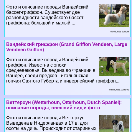
Фото и описание породы Вандейский
бассет-гриффон. Существует две
разновидности вандейского бассет-
гриффона: большой и малый....
04 08 2026 2:29:26
Вандейский гриффон (Grand Griffon Vendeen, Large
Vendeen Griffon)
Фото и описание породы Вандейский
гриффон. Известна с эпохи
средневековья. Выведена во Франции в
Вандее, среди предков - итальянская
гончая Святого Губерта и нивернейский гриффон....
03 08 2026 10:58:41
Веттерхун (Wetterhoun, Otterhoun, Dutch Spaniel):
описание породы, внешний вид и фото
Фото и описание породы Веттерхун.
Выведена в Нидерландах в 17 в. для
охоты на дичь. Происходит от старинных