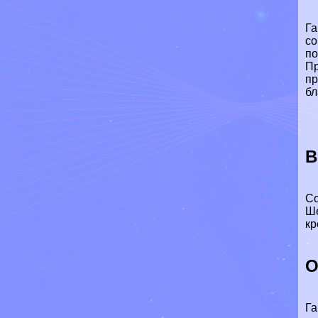
Га
со
по
Пр
пр
бл
В
Со
Ше
кр
О
Га