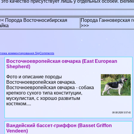
 это качество присутствует лишь у отдельных особей. Вели
<< Порода Восточносибирская
Порода Ганноверская го
айка
>>>
тема комментирования SigComments
Восточноевропейская овчарка (East European
Shepherd)
Фото и описание породы
Восточноевропейская овчарка.
Восточноевропейская овчарка - собака
крепкого сухого типа конституции,
мускулистая, с хорошо развитым
костяком....
06 08 2026 5:57:41
Вандейский бассет-гриффон (Basset Griffon
Vendeen)