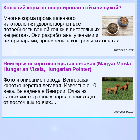
Кошачий корм: консервированный или сухой?
Многие корма промышленного
изготовления удовлетворяют все
потребности вашей кошки в питательных
веществах. Они разработаны учеными и
ветеринарами, проверены в контрольных опытах...
28 07 2026 8:20:12
Венгерская короткошерстая легавая (Magyar Vizsla,
Hungarian Vizsla, Hungarian Pointer)
Фото и описание породы Венгерская
короткошерстая легавая. Известна с 10
века. Выведена в Венгрии. Одна из
самых чистокровных пород происходит
от восточных гончих....
26 07 2026 6:27:13