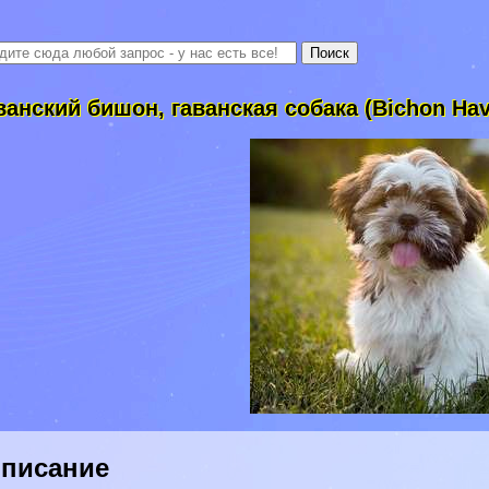
ванский бишон, гаванская собака (Bichon Hav
писание