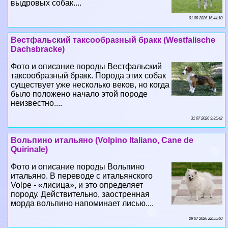
выдровых собак....
01 08 2026 16:44:10
Вестфальский таксообразный бpaкк (Westfalische
Dachsbracke)
Фото и описание породы Вестфальский
таксообразный бpaкк. Порода этих собак
существует уже несколько веков, но когда
было положено начало этой породе
неизвестно....
31 07 2026 9:35:42
Вольпино итальяно (Volpino Italiano, Cane de
Quirinale)
Фото и описание породы Вольпино
итальяно. В переводе с итальянского
Volpe - «лисица», и это определяет
породу. Действительно, заостренная
морда вольпино напоминает лисью....
29 07 2026 22:55:40