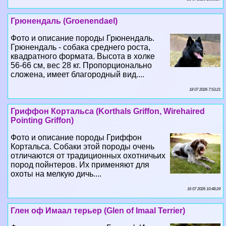
Грюнендаль (Groenendael)
Фото и описание породы Грюнендаль.
Грюнендаль - собака среднего роста,
квадратного формата. Высота в холке
56-66 см, вес 28 кг. Пропорционально
сложена, имеет благородный вид....
18 07 2026 7:53:21
Гриффон Кортальса (Korthals Griffon, Wirehaired
Pointing Griffon)
Фото и описание породы Гриффон
Кортальса. Собаки этой породы очень
отличаются от традиционных охотничьих
пород пойнтеров. Их применяют для
охоты на мелкую дичь....
16 07 2026 10:48:24
Глен оф Имаал терьер (Glen of Imaal Terrier)