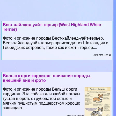
Вест-хайленд-уайт-терьер (West Highland White
Terrier)
Фото и описание породы Вест-хайленд-уайт-терьер.
Вест-хайленд-уайт-терьер происходит из Шотландии и
Гебридских островов, также как и скотч-терьер....
23 07 2026 19:30:50
Вельш к opги кардиган: описание породы,
внешний вид и фото
Фото и описание породы Вельш к opги
кардиган. Эта собака для любой погоды
густая шерсть с грубоватой остью и
мягким пушистым подшерстком хорошо
защищает....
21 07 2026 19:48:13