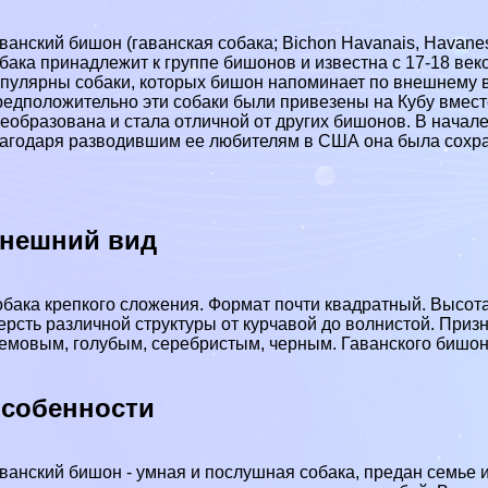
ванский бишон (гаванская собака; Bichon Havanais, Havan
бака принадлежит к группе бишонов и известна с 17-18 век
пулярны собаки, которых бишон напоминает по внешнему ви
едположительно эти собаки были привезены на Кубу вмест
еобразована и стала отличной от других бишонов. В начал
агодаря разводившим ее любителям в США она была сохр
нешний вид
бака крепкого сложения. Формат почти квадратный. Высота в
рсть различной структуры от курчавой до волнистой. Приз
емовым, гoлyбым, серебристым, черным. Гаванского бишона
собенности
ванский бишон - умная и послушная собака, предан семье и