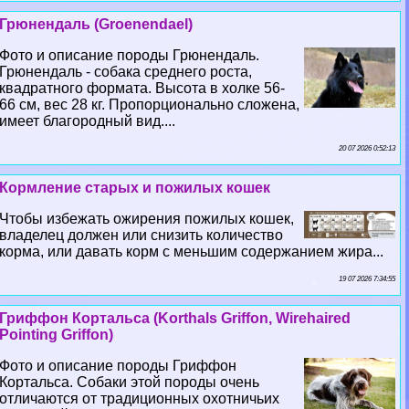
Грюнендаль (Groenendael)
Фото и описание породы Грюнендаль.
Грюнендаль - собака среднего роста,
квадратного формата. Высота в холке 56-
66 см, вес 28 кг. Пропорционально сложена,
имеет благородный вид....
20 07 2026 0:52:13
Кормление старых и пожилых кошек
Чтобы избежать ожирения пожилых кошек,
владелец должен или снизить количество
корма, или давать корм с меньшим содержанием жира...
19 07 2026 7:34:55
Гриффон Кортальса (Korthals Griffon, Wirehaired
Pointing Griffon)
Фото и описание породы Гриффон
Кортальса. Собаки этой породы очень
отличаются от традиционных охотничьих