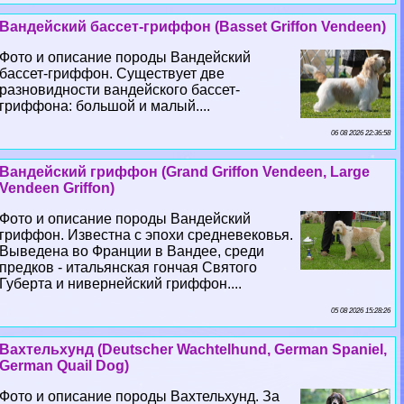
Вандейский бассет-гриффон (Basset Griffon Vendeen)
Фото и описание породы Вандейский
бассет-гриффон. Существует две
разновидности вандейского бассет-
гриффона: большой и малый....
06 08 2026 22:36:58
Вандейский гриффон (Grand Griffon Vendeen, Large
Vendeen Griffon)
Фото и описание породы Вандейский
гриффон. Известна с эпохи средневековья.
Выведена во Франции в Вандее, среди
предков - итальянская гончая Святого
Губерта и нивернейский гриффон....
05 08 2026 15:28:26
Вахтельхунд (Deutscher Wachtelhund, German Spaniel,
German Quail Dog)
Фото и описание породы Вахтельхунд. За