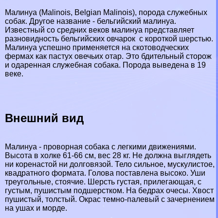
Малинуа (Malinois, Belgian Malinois), порода служебных
собак. Другое название - бельгийский малинуа.
Известный со средних веков малинуа представляет
разновидность бельгийских овчарок с короткой шерстью.
Малинуа успешно применяется на скотоводческих
фермах как пастух овечьих отар. Это бдительный сторож
и одаренная служебная собака. Порода выведена в 19
веке.
Внешний вид
Малинуа - проворная собака с легкими движениями.
Высота в холке 61-66 см, вес 28 кг. Не должна выглядеть
ни коренастой ни долговязой. Тело сильное, мускулистое,
квадратного формата. Голова поставлена высоко. Уши
треугольные, стоячие. Шерсть густая, прилегающая, с
густым, пушистым подшерстком. На бедрах очесы. Хвост
пушистый, толстый. Окрас темно-палевый с зачернением
на ушах и морде.