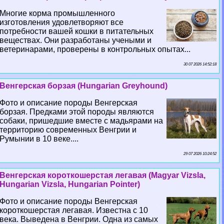
Многие корма промышленного
изготовления удовлетворяют все
потребности вашей кошки в питательных
веществах. Они разработаны учеными и
ветеринарами, проверены в контрольных опытах...
30 07 2026 14:52:18
Венгерская борзая (Hungarian Greyhound)
Фото и описание породы Венгерская
борзая. Предками этой породы являются
собаки, пришедшие вместе с мадьярами на
территорию современных Венгрии и
Румынии в 10 веке....
29 07 2026 10:24:52
Венгерская короткошерстая легавая (Magyar Vizsla,
Hungarian Vizsla, Hungarian Pointer)
Фото и описание породы Венгерская
короткошерстая легавая. Известна с 10
века. Выведена в Венгрии. Одна из самых