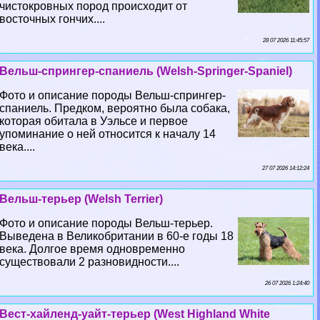
чистокровных пород происходит от
восточных гончих....
28 07 2026 11:45:57
Вельш-спрингер-спаниель (Welsh-Springer-Spaniel)
Фото и описание породы Вельш-спрингер-
спаниель. Предком, вероятно была собака,
которая обитала в Уэльсе и первое
упоминание о ней относится к началу 14
века....
27 07 2026 14:12:24
Вельш-терьер (Welsh Terrier)
Фото и описание породы Вельш-терьер.
Выведена в Великобритании в 60-е годы 18
века. Долгое время одновременно
существовали 2 разновидности....
26 07 2026 1:24:40
Вест-хайленд-уайт-терьер (West Highland White