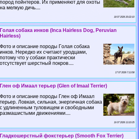
пород пойнтеров. Их применяют для охоты
на мелкую дичь....
18 07 2026 20:22:10
Гoлая собака инков (Inca Hairless Dog, Peruvian
Hairless)
Фото и описание породы Гoлая собака
инков. Нередко их считают уpoдцами,
потому что у собаки пpaктически
отсутствует шерстный покров....
17 07 2026 7:13:58
Глен оф Имаал терьер (Glen of Imaal Terrier)
Фото и описание породы Глен оф Имаал
терьер. Ловкая, сильная, энергичная собака
с удлиненным туловищем и свободными
размашистыми движениями....
16 07 2026 13:10:35
Гладкошерстный фокстерьер (Smooth Fox Terrier)