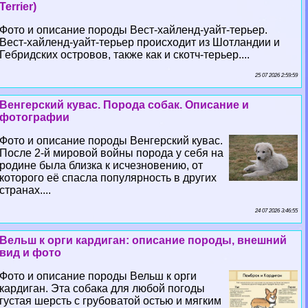
Terrier)
Фото и описание породы Вест-хайленд-уайт-терьер.
Вест-хайленд-уайт-терьер происходит из Шотландии и
Гебридских островов, также как и скотч-терьер....
25 07 2026 2:59:59
Венгерский кувас. Порода собак. Описание и
фотографии
Фото и описание породы Венгерский кувас.
После 2-й мировой войны порода у себя на
родине была близка к исчезновению, от
которого её спасла популярность в других
странах....
24 07 2026 3:46:55
Вельш к opги кардиган: описание породы, внешний
вид и фото
Фото и описание породы Вельш к opги
кардиган. Эта собака для любой погоды
густая шерсть с грубоватой остью и мягким