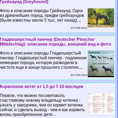
Грейхаунд (Greyhound)
Фото и описание породы Грейхаунд. Одна
из древнейших пород, предки грейхаундов
(были известны около 5 тыс. лет назад)....
10 07 2026 9:20:33
Гладкошерстный пинчер (Deutscher Pinscher
Mittelschlag): описание породы, внешний вид и фото
Фото и описание породы Гладкошерстый
пинчер. Гладкошерстый пинчер - подлинная
немецкая порода, которую разводили в
чистоте еще в конце прошлого столетия....
09 07 2026 2:28:39
Кормление котят от 1,5 до 7-10 месяцев
Первое, что можно посоветовать
счастливому новому владельцу котенка -
узнать у заводчика, чем он кормит котенка
сейчас и сделать вывод - чем и как кормить
вновь приобретенное дитя...