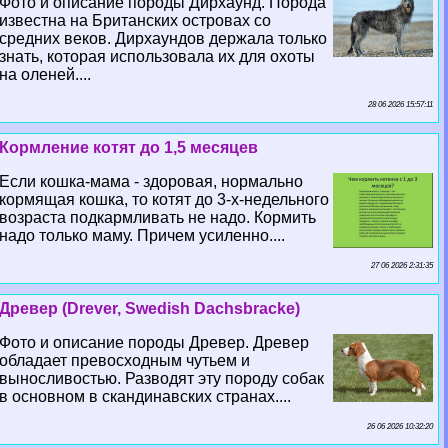
Фото и описание породы Дирхаунд. Порода
известна на Британских островах со
средних веков. Дирхаундов держала только
знать, которая использовала их для охоты
на оленей....
28 06 2026 15:57:11
Кормление котят до 1,5 месяцев
Если кошка-мама - здоровая, нормально
кормящая кошка, то котят до 3-х-недельного
возраста подкармливать не надо. Кормить
надо только маму. Причем усиленно....
27 06 2026 2:31:35
Древер (Drever, Swedish Dachsbracke)
Фото и описание породы Древер. Древер
обладает превосходным чутьем и
выносливостью. Разводят эту породу собак
в основном в скандинавских странах....
26 06 2026 10:32:20