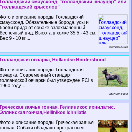
Голландский смаусхонд, "голландский шнауцер" или
"голландский крысолов"
Фото и описание породы Голландский
смаусхонд. Обязательные борода, усы и
брови придают собаке взлохмаченный
беспечный вид. Высота в холке 35,5 - 43 см.
Вес 9 - 10 кг....
05 07 2026 2:16:23
Голландская овчарка, Hollandse Herdershond
Фото и описание породы Голландская
овчарка. Современный стандарт
голландской овчарки был утверждён FCI в
1960 году....
04 07 2026 3:50:34
Греческая заячья гончая, Геллиникос ихнилатис,
Эллинская гончая,Hellinikos Ichnilatis
Фото и описание породы Греческая заячья
гончая. Собаки обладают прекрасным