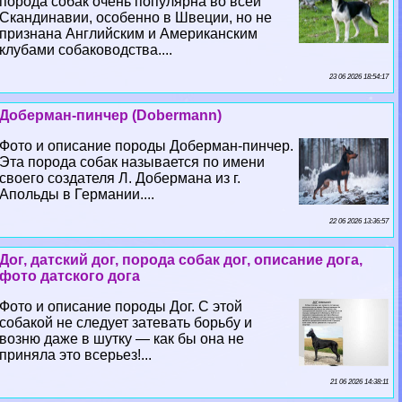
порода собак очень популярна во всей
Скандинавии, особенно в Швеции, но не
признана Английским и Американским
клубами собаководства....
23 06 2026 18:54:17
Доберман-пинчер (Dobermann)
Фото и описание породы Доберман-пинчер.
Эта порода собак называется по имени
своего создателя Л. Добермана из г.
Апольды в Германии....
22 06 2026 13:36:57
Дог, датский дог, порода собак дог, описание дога,
фото датского дога
Фото и описание породы Дог. С этой
собакой не следует затевать борьбу и
возню даже в шутку — как бы она не
приняла это всерьез!...
21 06 2026 14:38:11