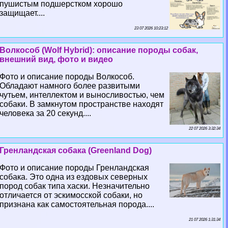
пушистым подшерстком хорошо
защищает....
23 07 2026 10:23:12
Волкособ (Wolf Hybrid): описание породы собак,
внешний вид, фото и видео
Фото и описание породы Волкособ.
Обладают намного более развитыми
чутьем, интеллектом и выносливостью, чем
собаки. В замкнутом прострaнcтве находят
человека за 20 секунд....
22 07 2026 3:32:34
Гренландская собака (Greenland Dog)
Фото и описание породы Гренландская
собака. Это одна из ездовых северных
пород собак типа хаски. Незначительно
отличается от эскимосской собаки, но
признана как самостоятельная порода....
21 07 2026 1:31:34