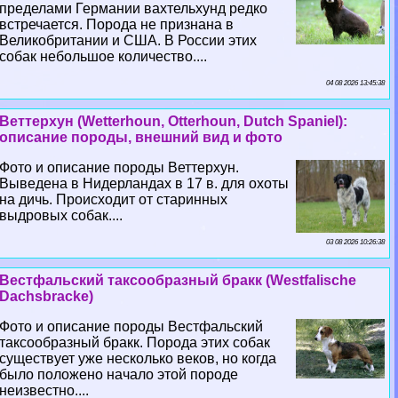
пределами Германии вахтельхунд редко
встречается. Порода не признана в
Великобритании и США. В России этих
собак небольшое количество....
04 08 2026 13:45:38
Веттерхун (Wetterhoun, Otterhoun, Dutch Spaniel):
описание породы, внешний вид и фото
Фото и описание породы Веттерхун.
Выведена в Нидерландах в 17 в. для охоты
на дичь. Происходит от старинных
выдровых собак....
03 08 2026 10:26:38
Вестфальский таксообразный бpaкк (Westfalische
Dachsbracke)
Фото и описание породы Вестфальский
таксообразный бpaкк. Порода этих собак
существует уже несколько веков, но когда
было положено начало этой породе
неизвестно....