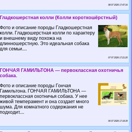
08 07 2026 17:47:16
Гладкошерстная колли (Колли короткошёрстный)
Фото и описание породы Гладкошерстная
колли. Гладкошерстная колли по хаpaктеру
и внешнему виду похожа на
длинношерстную. Это идеальная собака
для семьи....
07 07 2026 17:21:20
ГОНЧАЯ ГАМИЛЬТОНА — первоклассная охотничья
собака.
Фото и описание породы Гончая
Гамильтона. ГОНЧАЯ ГАМИЛЬТОНА —
первоклассная охотничья собака. У нее
живой темперамент и она создает много
шума. Для комнатного содержания не
подходит....
06 07 2026 17:18:39