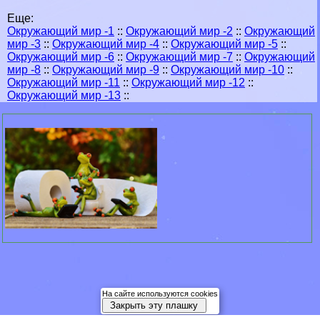
Еще:
Окружающий мир -1
::
Окружающий мир -2
::
Окружающий
мир -3
::
Окружающий мир -4
::
Окружающий мир -5
::
Окружающий мир -6
::
Окружающий мир -7
::
Окружающий
мир -8
::
Окружающий мир -9
::
Окружающий мир -10
::
Окружающий мир -11
::
Окружающий мир -12
::
Окружающий мир -13
::
На сайте используются cookies
Закрыть эту плашку