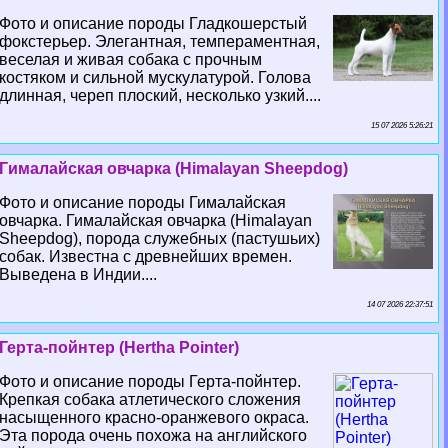
Фото и описание породы Гладкошерстый
фокстерьер. Элегантная, темпераментная,
веселая и живая собака с прочным
костяком и сильной мускулатурой. Голова
длинная, череп плоский, несколько узкий....
15 07 2026 5:26:21
Гималайская овчарка (Himalayan Sheepdog)
Фото и описание породы Гималайская
овчарка. Гималайская овчарка (Himalayan
Sheepdog), порода служебных (пастушьих)
собак. Известна с древнейших времен.
Выведена в Индии....
14 07 2026 22:37:51
Герта-пойнтер (Hertha Pointer)
Фото и описание породы Герта-пойнтер.
Крепкая собака атлетического сложения
насыщенного красно-оранжевого окраса.
Эта порода очень похожа на английского