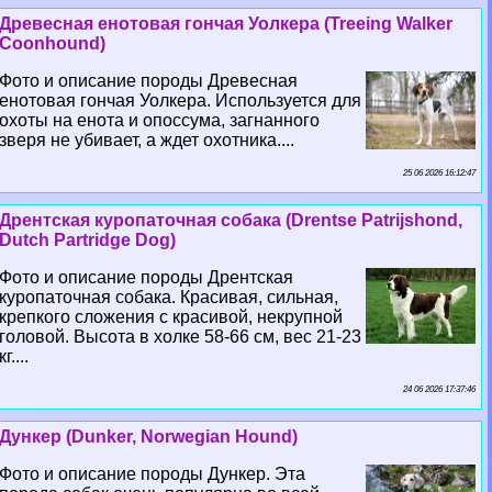
Древесная енотовая гончая Уолкера (Treeing Walker
Coonhound)
Фото и описание породы Древесная
енотовая гончая Уолкера. Используется для
охоты на енота и опоссума, загнанного
зверя не убивает, а ждет охотника....
25 06 2026 16:12:47
Дрентская куропаточная собака (Drentse Patrijshond,
Dutch Partridge Dog)
Фото и описание породы Дрентская
куропаточная собака. Красивая, сильная,
крепкого сложения с красивой, некрупной
головой. Высота в холке 58-66 см, вес 21-23
кг....
24 06 2026 17:37:46
Дункер (Dunker, Norwegian Hound)
Фото и описание породы Дункер. Эта