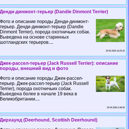
Денди-динмонт-терьер (Dandie Dinmont Terrier)
Фото и описание породы Денди-динмонт-
терьер. Денди-динмонт-терьер (Dandie
Dinmont Terrier), порода охотничьих собак.
Выведена на основе старинных
шотландских терьеров....
30 06 2026 16:25:16
Джек-рассел-терьер (Jack Russell Terrier): описание
породы, внешний вид и фото
Фото и описание породы Джек-рассел-
терьер. Джек-рассел-терьер (Jack Russell
Terrier), порода охотничьих собак.
Выведена более в начале 19 века в
Великобритании....
29 06 2026 2:46:56
Дирхаунд (Deerhound, Scottish Deerhound)