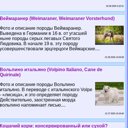
02 08 2026 5:22:51
Веймаранер (Weimaraner, Weimaraner Vorsterhund)
Фото и описание породы Веймаранер.
Выведена в Германии в 16 в. от угасшей
ныне породы серых легавых Святого
Людовика. В начале 19 в. эту породу
усовершенствовали эрцгерцоги Веймарские....
01 08 2026 14:54:58
Вольпино итальяно (Volpino Italiano, Cane de
Quirinale)
Фото и описание породы Вольпино
итальяно. В переводе с итальянского Volpe
- «лисица», и это определяет породу.
Действительно, заостренная морда
вольпино напоминает лисью....
31 07 2026 19:34:46
Кошачий корм: консервированный или сухой?