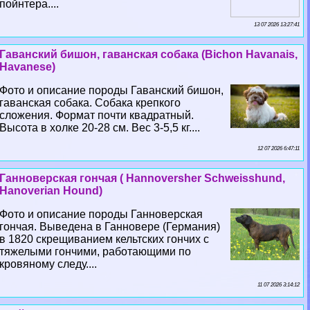
пойнтера....
13 07 2026 13:27:41
Гаванский бишон, гаванская собака (Bichon Havanais,
Havanese)
Фото и описание породы Гаванский бишон,
гаванская собака. Собака крепкого
сложения. Формат почти квадратный.
Высота в холке 20-28 см. Вес 3-5,5 кг....
12 07 2026 6:47:11
Ганноверская гончая ( Hannoversher Schweisshund,
Hanoverian Hound)
Фото и описание породы Ганноверская
гончая. Выведена в Ганновере (Германия)
в 1820 скрещиванием кельтских гончих с
тяжелыми гончими, работающими по
кровяному следу....
11 07 2026 3:14:12