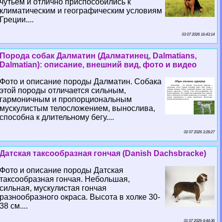
чутьем и отлично приспособились к
климатическим и географическим условиям
Греции....
03 07 2026 16:43:14
Порода собак Далматин (Далматинец, Dalmatians,
Dalmatian): описание, внешний вид, фото и видео
Фото и описание породы Далматин. Собака
этой породы отличается сильным,
гармоничным и пропорциональным
мускулистым телосложением, вынослива,
способна к длительному бегу....
02 07 2026 3:28:27
Датская таксообразная гончая (Danish Dachsbracke)
Фото и описание породы Датская
таксообразная гончая. Небольшая,
сильная, мускулистая гончая
разнообразного окраса. Высота в холке 30-
38 см....
01 07 2026 4:44:36