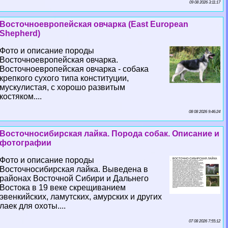
09 08 2026 3:11:17
Восточноевропейская овчарка (East European
Shepherd)
Фото и описание породы
Восточноевропейская овчарка.
Восточноевропейская овчарка - собака
крепкого сухого типа конституции,
мускулистая, с хорошо развитым
костяком....
08 08 2026 9:46:24
Восточносибирская лайка. Порода собак. Описание и
фотографии
Фото и описание породы
Восточносибирская лайка. Выведена в
районах Восточной Сибири и Дальнего
Востока в 19 веке скрещиванием
эвенкийских, ламутских, амурских и других
лаек для охоты....
07 08 2026 7:55:12