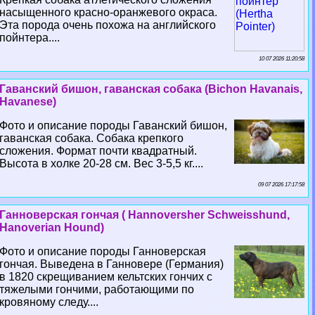
насыщенного красно-оранжевого окраса.
Эта порода очень похожа на английского
пойнтера....
10 07 2026 11:20:58
Гаванский бишон, гаванская собака (Bichon Havanais,
Havanese)
Фото и описание породы Гаванский бишон,
гаванская собака. Собака крепкого
сложения. Формат почти квадратный.
Высота в холке 20-28 см. Вес 3-5,5 кг....
09 07 2026 17:17:58
Ганноверская гончая ( Hannoversher Schweisshund,
Hanoverian Hound)
Фото и описание породы Ганноверская
гончая. Выведена в Ганновере (Германия)
в 1820 скрещиванием кельтских гончих с
тяжелыми гончими, работающими по
кровяному следу....