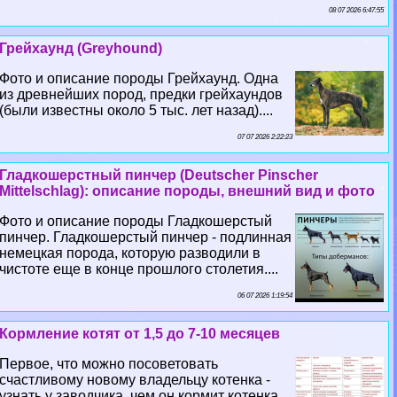
08 07 2026 6:47:55
Грейхаунд (Greyhound)
Фото и описание породы Грейхаунд. Одна
из древнейших пород, предки грейхаундов
(были известны около 5 тыс. лет назад)....
07 07 2026 2:22:23
Гладкошерстный пинчер (Deutscher Pinscher
Mittelschlag): описание породы, внешний вид и фото
Фото и описание породы Гладкошерстый
пинчер. Гладкошерстый пинчер - подлинная
немецкая порода, которую разводили в
чистоте еще в конце прошлого столетия....
06 07 2026 1:19:54
Кормление котят от 1,5 до 7-10 месяцев
Первое, что можно посоветовать
счастливому новому владельцу котенка -
узнать у заводчика, чем он кормит котенка