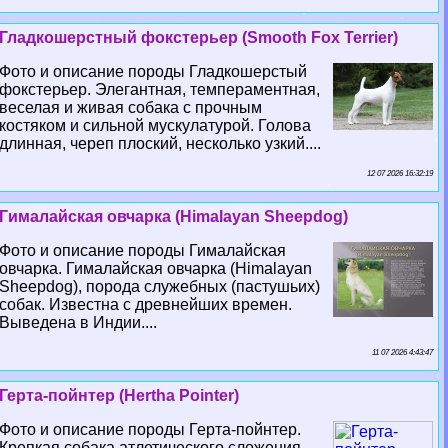
Гладкошерстный фокстерьер (Smooth Fox Terrier)
Фото и описание породы Гладкошерстый
фокстерьер. Элегантная, темпераментная,
веселая и живая собака с прочным
костяком и сильной мускулатурой. Голова
длинная, череп плоский, несколько узкий....
12 07 2026 16:32:19
Гималайская овчарка (Himalayan Sheepdog)
Фото и описание породы Гималайская
овчарка. Гималайская овчарка (Himalayan
Sheepdog), порода служебных (пастушьих)
собак. Известна с древнейших времен.
Выведена в Индии....
11 07 2026 4:43:47
Герта-пойнтер (Hertha Pointer)
Фото и описание породы Герта-пойнтер.
Крепкая собака атлетического сложения