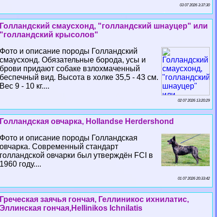
03 07 2026 3:37:30
Голландский смаусхонд, "голландский шнауцер" или
"голландский крысолов"
Фото и описание породы Голландский
смаусхонд. Обязательные борода, усы и
брови придают собаке взлохмаченный
беспечный вид. Высота в холке 35,5 - 43 см.
Вес 9 - 10 кг....
02 07 2026 13:20:29
Голландская овчарка, Hollandse Herdershond
Фото и описание породы Голландская
овчарка. Современный стандарт
голландской овчарки был утверждён FCI в
1960 году....
01 07 2026 20:33:42
Греческая заячья гончая, Геллиникос ихнилатис,
Эллинская гончая,Hellinikos Ichnilatis