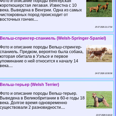
Фото и описание породы Венгерская
короткошерстая легавая. Известна с 10
века. Выведена в Венгрии. Одна из самых
чистокровных пород происходит от
восточных гончих....
25 07 2026 21:17:54
Вельш-спрингер-спаниель (Welsh-Springer-Spaniel)
Фото и описание породы Вельш-спрингер-
спаниель. Предком, вероятно была собака,
которая обитала в Уэльсе и первое
упоминание о ней относится к началу 14
века....
24 07 2026 10:50:58
Вельш-терьер (Welsh Terrier)
Фото и описание породы Вельш-терьер.
Выведена в Великобритании в 60-е годы 18
века. Долгое время одновременно
существовали 2 разновидности....
23 07 2026 0:18:33