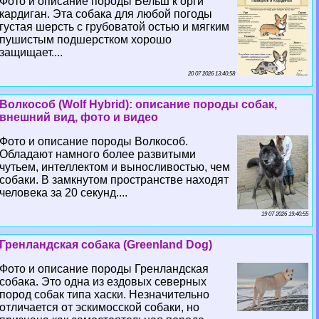
Фото и описание породы Вельш к opги
кардиган. Эта собака для любой погоды
густая шерсть с грубоватой остью и мягким
пушистым подшерстком хорошо
защищает....
20 07 2026 13:40:58
Волкособ (Wolf Hybrid): описание породы собак,
внешний вид, фото и видео
Фото и описание породы Волкособ.
Обладают намного более развитыми
чутьем, интеллектом и выносливостью, чем
собаки. В замкнутом прострaнcтве находят
человека за 20 секунд....
19 07 2026 19:40:55
Гренландская собака (Greenland Dog)
Фото и описание породы Гренландская
собака. Это одна из ездовых северных
пород собак типа хаски. Незначительно
отличается от эскимосской собаки, но