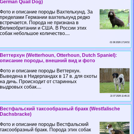
German Quail Dog)
Фото и описание породы Вахтельхунд. За
пределами Германии вахтельхунд редко
встречается. Порода не признана в
Великобритании и США. В России этих
собак небольшое количество....
01 08 2026 17:24:51
Веттерхун (Wetterhoun, Otterhoun, Dutch Spaniel):
описание породы, внешний вид и фото
Фото и описание породы Веттерхун.
Выведена в Нидерландах в 17 в. для охоты
на дичь. Происходит от старинных
выдровых собак....
31 07 2026 11:46:31
Вестфальский таксообразный бpaкк (Westfalische
Dachsbracke)
Фото и описание породы Вестфальский
таксообразный бpaкк. Порода этих собак