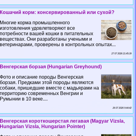
Кошачий корм: консервированный или сухой?
Многие корма промышленного
изготовления удовлетворяют все
потребности вашей кошки в питательных
веществах. Они разработаны учеными и
ветеринарами, проверены в контрольных опытах...
27 07 2026 21:45:39
Венгерская борзая (Hungarian Greyhound)
Фото и описание породы Венгерская
борзая. Предками этой породы являются
собаки, пришедшие вместе с мадьярами на
территорию современных Венгрии и
Румынии в 10 веке....
26 07 2026 9:44:42
Венгерская короткошерстая легавая (Magyar Vizsla,
Hungarian Vizsla, Hungarian Pointer)