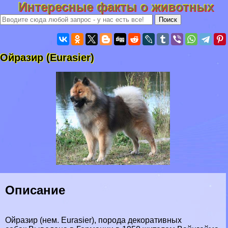
Интересные факты о животных
Ойразир (Eurasier)
Описание
Ойразир (нем. Eurasier), порода декоративных