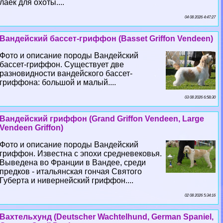
лаек для охоты....
04 08 2026 4:47:27
Вандейский бассет-гриффон (Basset Griffon Vendeen)
Фото и описание породы Вандейский
бассет-гриффон. Существует две
разновидности вандейского бассет-
гриффона: большой и малый....
03 08 2026 6:58:30
Вандейский гриффон (Grand Griffon Vendeen, Large
Vendeen Griffon)
Фото и описание породы Вандейский
гриффон. Известна с эпохи средневековья.
Выведена во Франции в Вандее, среди
предков - итальянская гончая Святого
Губерта и нивернейский гриффон....
02 08 2026 5:34:16
Вахтельхунд (Deutscher Wachtelhund, German Spaniel,