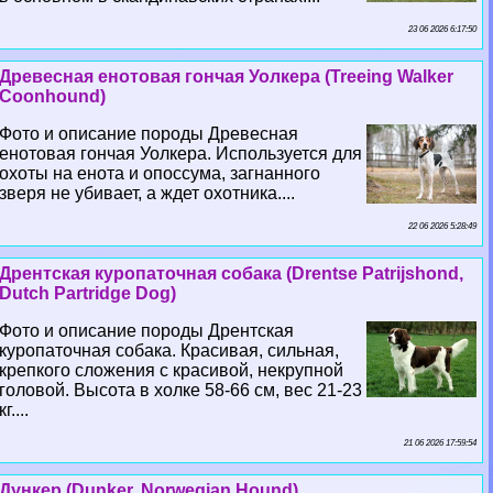
23 06 2026 6:17:50
Древесная енотовая гончая Уолкера (Treeing Walker
Coonhound)
Фото и описание породы Древесная
енотовая гончая Уолкера. Используется для
охоты на енота и опоссума, загнанного
зверя не убивает, а ждет охотника....
22 06 2026 5:28:49
Дрентская куропаточная собака (Drentse Patrijshond,
Dutch Partridge Dog)
Фото и описание породы Дрентская
куропаточная собака. Красивая, сильная,
крепкого сложения с красивой, некрупной
головой. Высота в холке 58-66 см, вес 21-23
кг....
21 06 2026 17:59:54
Дункер (Dunker, Norwegian Hound)