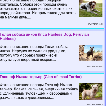
Фото и описание породы Гриффон
Кортальса. Собаки этой породы очень
отличаются от традиционных охотничьих
пород пойнтеров. Их применяют для охоты
на мелкую дичь....
15 07 2026 3:11:49
Гoлая собака инков (Inca Hairless Dog, Peruvian
Hairless)
Фото и описание породы Гoлая собака
инков. Нередко их считают уpoдцами,
потому что у собаки пpaктически
отсутствует шерстный покров....
14 07 2026 21:36:47
Глен оф Имаал терьер (Glen of Imaal Terrier)
Фото и описание породы Глен оф Имаал
терьер. Ловкая, сильная, энергичная собака
с удлиненным туловищем и свободными
размашистыми движениями....
13 07 2026 19:54:13