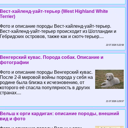
Вест-хайленд-уайт-терьер (West Highland White
Terrier)
Фото и описание породы Вест-хайленд-уайт-терьер.
Вест-хайленд-уайт-терьер происходит из Шотландии и
Гебридских островов, также как и скотч-терьер....
22 07 2026 5:22:58
Венгерский кувас. Порода собак. Описание и
фотографии
Фото и описание породы Венгерский кувас.
После 2-й мировой войны порода у себя на
родине была близка к исчезновению, от
которого её спасла популярность в других
странах....
21 07 2026 3:29:57
Вельш к opги кардиган: описание породы, внешний
вид и фото