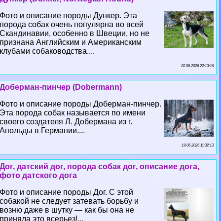
Фото и описание породы Дункер. Эта
порода собак очень популярна во всей
Скандинавии, особенно в Швеции, но не
признана Английским и Американским
клубами собаководства....
20 06 2026 22:13:16
Доберман-пинчер (Dobermann)
Фото и описание породы Доберман-пинчер.
Эта порода собак называется по имени
своего создателя Л. Добермана из г.
Апольды в Германии....
19 06 2026 11:32:13
Дог, датский дог, порода собак дог, описание дога,
фото датского дога
Фото и описание породы Дог. С этой
собакой не следует затевать борьбу и
возню даже в шутку — как бы она не
приняла это всерьез!...