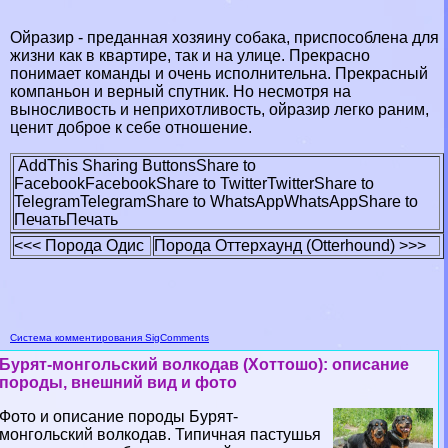
Ойразир - преданная хозяину собака, приспособлена для
жизни как в квартире, так и на улице. Прекрасно
понимает комaнды и очень исполнительна. Прекрасный
компаньон и верный спутник. Но несмотря на
выносливость и неприхотливость, ойразир легко раним,
ценит доброе к себе отношение.
AddThis Sharing Buttons
Share to
Facebook
Facebook
Share to Twitter
Twitter
Share to
Telegram
Telegram
Share to WhatsApp
WhatsApp
Share to
Печать
Печать
<<< Порода Одис
Порода Оттерхаунд (Otterhound) >>>
Система комментирования SigComments
Бурят-монгольский волкодав (Хоттошо): описание
породы, внешний вид и фото
Фото и описание породы Бурят-
монгольский волкодав. Типичная пастушья