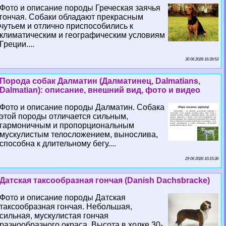
Фото и описание породы Греческая заячья
гончая. Собаки обладают прекрасным
чутьем и отлично приспособились к
климатическим и географическим условиям
Греции....
30 06 2026 16:39:53
Порода собак Далматин (Далматинец, Dalmatians,
Dalmatian): описание, внешний вид, фото и видео
Фото и описание породы Далматин. Собака
этой породы отличается сильным,
гармоничным и пропорциональным
мускулистым телосложением, вынослива,
способна к длительному бегу....
29 06 2026 10:15:36
Датская таксообразная гончая (Danish Dachsbracke)
Фото и описание породы Датская
таксообразная гончая. Небольшая,
сильная, мускулистая гончая
разнообразного окраса. Высота в холке 30-