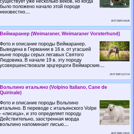
существует уже несколько веков, но когда
было положено начало этой породе
неизвестно....
30 07 2026 0:43:26
Веймаранер (Weimaraner, Weimaraner Vorsterhund)
Фото и описание породы Веймаранер.
Выведена в Германии в 16 в. от угасшей
ныне породы серых легавых Святого
Людовика. В начале 19 в. эту породу
усовершенствовали эрцгерцоги Веймарские....
29 07 2026 13:17:14
Вольпино итальяно (Volpino Italiano, Cane de
Quirinale)
Фото и описание породы Вольпино
итальяно. В переводе с итальянского Volpe
- «лисица», и это определяет породу.
Действительно, заостренная морда
вольпино напоминает лисью....
28 07 2026 1:55:21