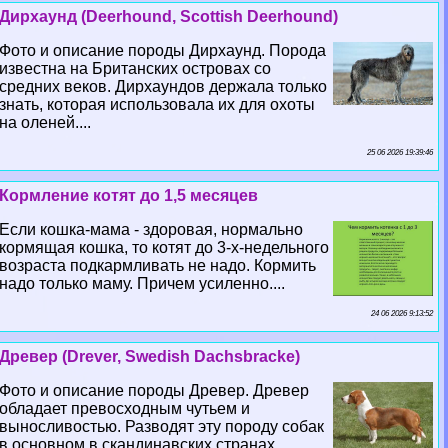
Дирхаунд (Deerhound, Scottish Deerhound)
Фото и описание породы Дирхаунд. Порода
известна на Британских островах со
средних веков. Дирхаундов держала только
знать, которая использовала их для охоты
на оленей....
25 06 2026 19:39:46
Кормление котят до 1,5 месяцев
Если кошка-мама - здоровая, нормально
кормящая кошка, то котят до 3-х-недельного
возраста подкармливать не надо. Кормить
надо только маму. Причем усиленно....
24 06 2026 9:13:52
Древер (Drever, Swedish Dachsbracke)
Фото и описание породы Древер. Древер
обладает превосходным чутьем и
выносливостью. Разводят эту породу собак
в основном в скандинавских странах....