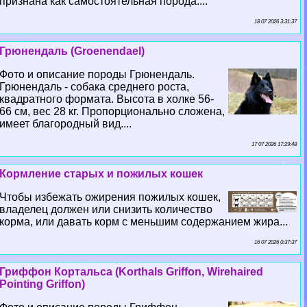
признана как самостоятельная порода....
18 07 2026 3:31:37
Грюнендаль (Groenendael)
Фото и описание породы Грюнендаль.
Грюнендаль - собака среднего роста,
квадратного формата. Высота в холке 56-
66 см, вес 28 кг. Пропорционально сложена,
имеет благородный вид....
17 07 2026 17:29:48
Кормление старых и пожилых кошек
Чтобы избежать ожирения пожилых кошек,
владелец должен или снизить количество
корма, или давать корм с меньшим содержанием жира...
16 07 2026 0:37:37
Гриффон Кортальса (Korthals Griffon, Wirehaired
Pointing Griffon)