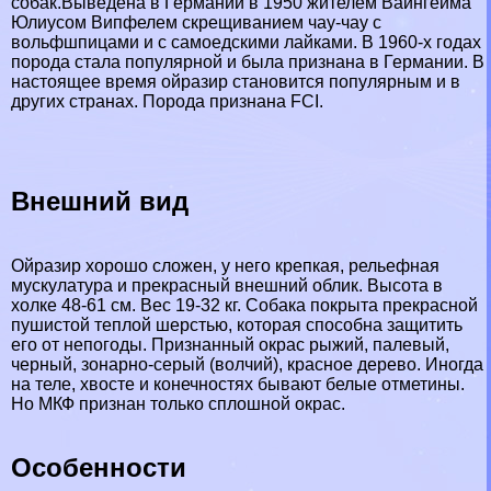
собак.Выведена в Германии в 1950 жителем Вайнгeйма
Юлиусом Випфелем скрещиванием чау-чау с
вольфшпицами и с самоедскими лайками. В 1960-х годах
порода стала популярной и была признана в Германии. В
настоящее время ойразир становится популярным и в
других странах. Порода признана FCI.
Внешний вид
Ойразир хорошо сложен, у него крепкая, рельефная
мускулатура и прекрасный внешний облик. Высота в
холке 48-61 см. Вес 19-32 кг. Собака покрыта прекрасной
пушистой теплой шерстью, которая способна защитить
его от непогоды. Признанный окрас рыжий, палевый,
черный, зонарно-серый (волчий), красное дерево. Иногда
на теле, хвосте и конечностях бывают белые отметины.
Но МКФ признан только сплошной окрас.
Особенности