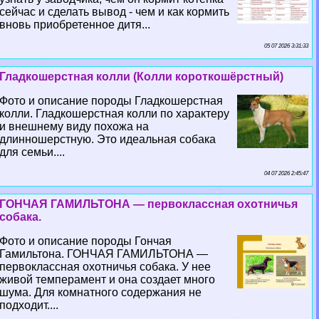
сейчас и сделать вывод - чем и как кормить
вновь приобретенное дитя...
05 07 2026 3:31:33
Гладкошерстная колли (Колли короткошёрстный)
Фото и описание породы Гладкошерстная
колли. Гладкошерстная колли по хаpaктеру
и внешнему виду похожа на
длинношерстную. Это идеальная собака
для семьи....
04 07 2026 2:45:47
ГОНЧАЯ ГАМИЛЬТОНА — первоклассная охотничья
собака.
Фото и описание породы Гончая
Гамильтона. ГОНЧАЯ ГАМИЛЬТОНА —
первоклассная охотничья собака. У нее
живой темперамент и она создает много
шума. Для комнатного содержания не
подходит....