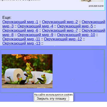
18 06 2026 9:33:56
Еще:
Окружающий мир -1
::
Окружающий мир -2
::
Окружающий
мир -3
::
Окружающий мир -4
::
Окружающий мир -5
::
Окружающий мир -6
::
Окружающий мир -7
::
Окружающий
мир -8
::
Окружающий мир -9
::
Окружающий мир -10
::
Окружающий мир -11
::
Окружающий мир -12
::
Окружающий мир -13
::
На сайте используются cookies
Закрыть эту плашку