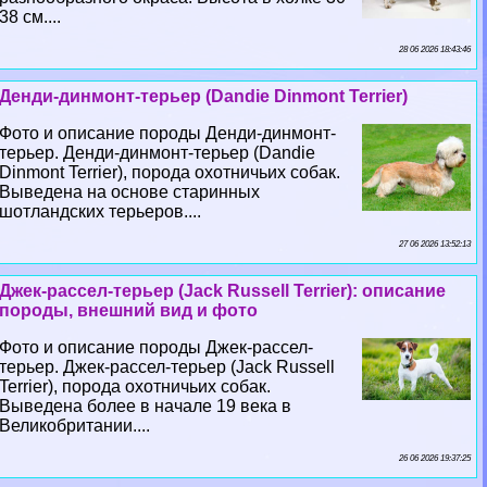
38 см....
28 06 2026 18:43:46
Денди-динмонт-терьер (Dandie Dinmont Terrier)
Фото и описание породы Денди-динмонт-
терьер. Денди-динмонт-терьер (Dandie
Dinmont Terrier), порода охотничьих собак.
Выведена на основе старинных
шотландских терьеров....
27 06 2026 13:52:13
Джек-рассел-терьер (Jack Russell Terrier): описание
породы, внешний вид и фото
Фото и описание породы Джек-рассел-
терьер. Джек-рассел-терьер (Jack Russell
Terrier), порода охотничьих собак.
Выведена более в начале 19 века в
Великобритании....
26 06 2026 19:37:25