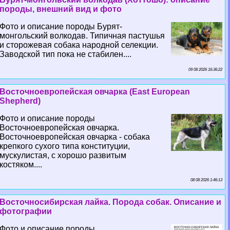
породы, внешний вид и фото
Фото и описание породы Бурят-
монгольский волкодав. Типичная пастушья
и сторожевая собака народной селекции.
Заводской тип пока не стабилен....
09 08 2026 16:36:22
Восточноевропейская овчарка (East European
Shepherd)
Фото и описание породы
Восточноевропейская овчарка.
Восточноевропейская овчарка - собака
крепкого сухого типа конституции,
мускулистая, с хорошо развитым
костяком....
08 08 2026 1:46:13
Восточносибирская лайка. Порода собак. Описание и
фотографии
Фото и описание породы