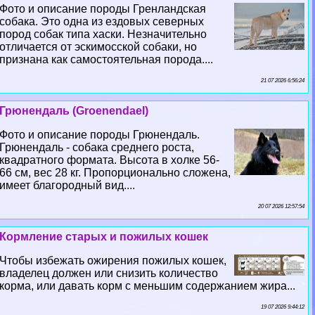
Фото и описание породы Гренландская
собака. Это одна из ездовых северных
пород собак типа хаски. Незначительно
отличается от эскимосской собаки, но
признана как самостоятельная порода....
21 07 2026 6:56:24
Грюнендаль (Groenendael)
Фото и описание породы Грюнендаль.
Грюнендаль - собака среднего роста,
квадратного формата. Высота в холке 56-
66 см, вес 28 кг. Пропорционально сложена,
имеет благородный вид....
20 07 2026 12:57:54
Кормление старых и пожилых кошек
Чтобы избежать ожирения пожилых кошек,
владелец должен или снизить количество
корма, или давать корм с меньшим содержанием жира...
19 07 2026 9:44:12