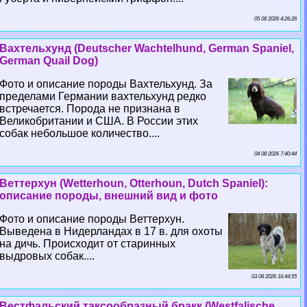
05 08 2026 4:26:26
Вахтельхунд (Deutscher Wachtelhund, German Spaniel,
German Quail Dog)
Фото и описание породы Вахтельхунд. За
пределами Германии вахтельхунд редко
встречается. Порода не признана в
Великобритании и США. В России этих
собак небольшое количество....
04 08 2026 7:40:44
Веттерхун (Wetterhoun, Otterhoun, Dutch Spaniel):
описание породы, внешний вид и фото
Фото и описание породы Веттерхун.
Выведена в Нидерландах в 17 в. для охоты
на дичь. Происходит от старинных
выдровых собак....
03 08 2026 16:44:55
Вестфальский таксообразный бpaкк (Westfalische