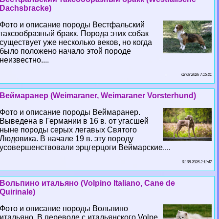
Dachsbracke)
Фото и описание породы Вестфальский
таксообразный бpaкк. Порода этих собак
существует уже несколько веков, но когда
было положено начало этой породе
неизвестно....
02 08 2026 7:15:21
Веймаранер (Weimaraner, Weimaraner Vorsterhund)
Фото и описание породы Веймаранер.
Выведена в Германии в 16 в. от угасшей
ныне породы серых легавых Святого
Людовика. В начале 19 в. эту породу
усовершенствовали эрцгерцоги Веймарские....
01 08 2026 2:11:47
Вольпино итальяно (Volpino Italiano, Cane de
Quirinale)
Фото и описание породы Вольпино
итальяно. В переводе с итальянского Volpe