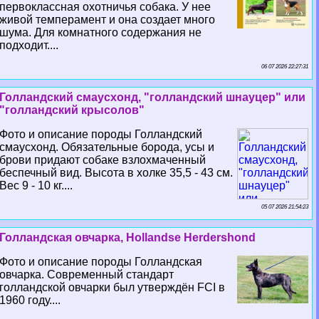
первоклассная охотничья собака. У нее
живой темперамент и она создает много
шума. Для комнатного содержания не
подходит....
06 07 2026 22:27:31
Голландский смаусхонд, "голландский шнауцер" или
"голландский крысолов"
Фото и описание породы Голландский
смаусхонд. Обязательные борода, усы и
брови придают собаке взлохмаченный
беспечный вид. Высота в холке 35,5 - 43 см.
Вес 9 - 10 кг....
05 07 2026 21:54:23
Голландская овчарка, Hollandse Herdershond
Фото и описание породы Голландская
овчарка. Современный стандарт
голландской овчарки был утверждён FCI в
1960 году....