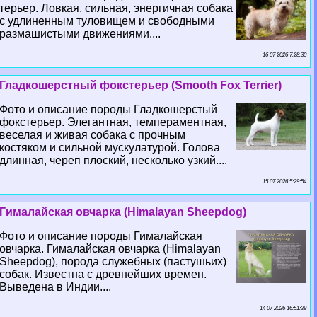
терьер. Ловкая, сильная, энергичная собака
с удлиненным туловищем и свободными
размашистыми движениями....
16 07 2026 7:28:30
Гладкошерстный фокстерьер (Smooth Fox Terrier)
Фото и описание породы Гладкошерстый
фокстерьер. Элегантная, темпераментная,
веселая и живая собака с прочным
костяком и сильной мускулатурой. Голова
длинная, череп плоский, несколько узкий....
15 07 2026 5:29:54
Гималайская овчарка (Himalayan Sheepdog)
Фото и описание породы Гималайская
овчарка. Гималайская овчарка (Himalayan
Sheepdog), порода служебных (пастушьих)
собак. Известна с древнейших времен.
Выведена в Индии....
14 07 2026 16:51:29