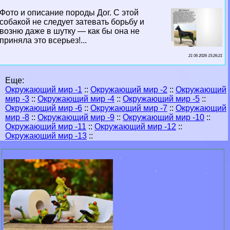
Фото и описание породы Дог. С этой
собакой не следует затевать борьбу и
возню даже в шутку — как бы она не
приняла это всерьез!...
21 06 2026 15:26:21
Еще:
Окружающий мир -1
::
Окружающий мир -2
::
Окружающий
мир -3
::
Окружающий мир -4
::
Окружающий мир -5
::
Окружающий мир -6
::
Окружающий мир -7
::
Окружающий
мир -8
::
Окружающий мир -9
::
Окружающий мир -10
::
Окружающий мир -11
::
Окружающий мир -12
::
Окружающий мир -13
::