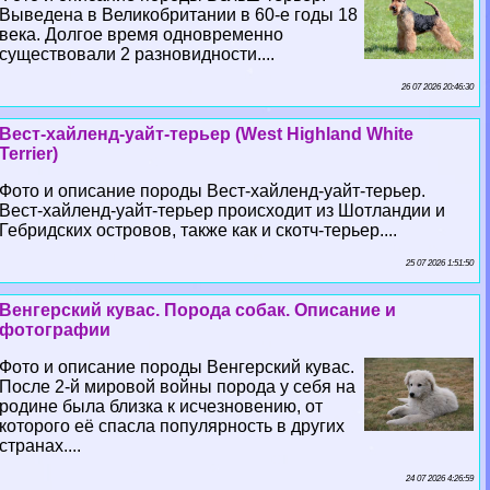
Выведена в Великобритании в 60-е годы 18
века. Долгое время одновременно
существовали 2 разновидности....
26 07 2026 20:46:30
Вест-хайленд-уайт-терьер (West Highland White
Terrier)
Фото и описание породы Вест-хайленд-уайт-терьер.
Вест-хайленд-уайт-терьер происходит из Шотландии и
Гебридских островов, также как и скотч-терьер....
25 07 2026 1:51:50
Венгерский кувас. Порода собак. Описание и
фотографии
Фото и описание породы Венгерский кувас.
После 2-й мировой войны порода у себя на
родине была близка к исчезновению, от
которого её спасла популярность в других
странах....
24 07 2026 4:26:59