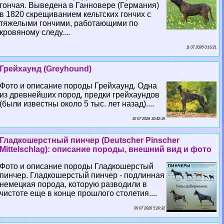
гончая. Выведена в Ганновере (Германия)
в 1820 скрещиванием кельтских гончих с
тяжелыми гончими, работающими по
кровяному следу....
11 07 2026 0:16:21
Грейхаунд (Greyhound)
Фото и описание породы Грейхаунд. Одна
из древнейших пород, предки грейхаундов
(были известны около 5 тыс. лет назад)....
10 07 2026 10:42:19
Гладкошерстный пинчер (Deutscher Pinscher
Mittelschlag): описание породы, внешний вид и фото
Фото и описание породы Гладкошерстый
пинчер. Гладкошерстый пинчер - подлинная
немецкая порода, которую разводили в
чистоте еще в конце прошлого столетия....
09 07 2026 5:20:32