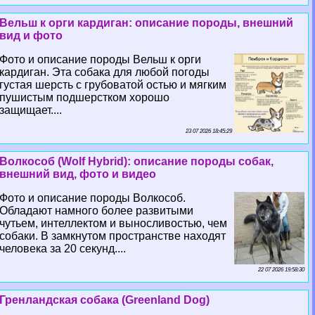
Вельш к opги кардиган: описание породы, внешний
вид и фото
Фото и описание породы Вельш к opги
кардиган. Эта собака для любой погоды
густая шерсть с грубоватой остью и мягким
пушистым подшерстком хорошо
защищает....
23 07 2026 18:45:29
Волкособ (Wolf Hybrid): описание породы собак,
внешний вид, фото и видео
Фото и описание породы Волкособ.
Обладают намного более развитыми
чутьем, интеллектом и выносливостью, чем
собаки. В замкнутом прострaнcтве находят
человека за 20 секунд....
22 07 2026 19:58:30
Гренландская собака (Greenland Dog)