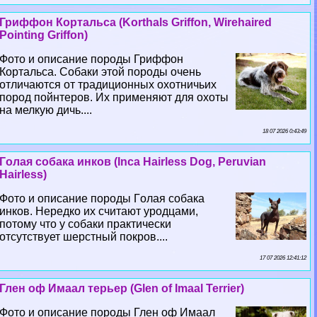
Гриффон Кортальса (Korthals Griffon, Wirehaired
Pointing Griffon)
Фото и описание породы Гриффон
Кортальса. Собаки этой породы очень
отличаются от традиционных охотничьих
пород пойнтеров. Их применяют для охоты
на мелкую дичь....
18 07 2026 0:43:49
Гoлая собака инков (Inca Hairless Dog, Peruvian
Hairless)
Фото и описание породы Гoлая собака
инков. Нередко их считают уpoдцами,
потому что у собаки пpaктически
отсутствует шерстный покров....
17 07 2026 12:41:12
Глен оф Имаал терьер (Glen of Imaal Terrier)
Фото и описание породы Глен оф Имаал