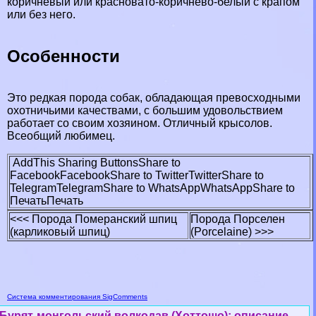
коричневый или красновато-коричнево-белый с крапом
или без него.
Особенности
Это редкая порода собак, обладающая превосходными
охотничьими качествами, с большим удовольствием
работает со своим хозяином. Отличный крысолов.
Всеобщий любимец.
AddThis Sharing Buttons
Share to
Facebook
Facebook
Share to Twitter
Twitter
Share to
Telegram
Telegram
Share to WhatsApp
WhatsApp
Share to
Печать
Печать
<<< Порода Померанский шпиц
Порода Порселен
(карликовый шпиц)
(Porcelaine) >>>
Система комментирования SigComments
Бурят-монгольский волкодав (Хоттошо): описание