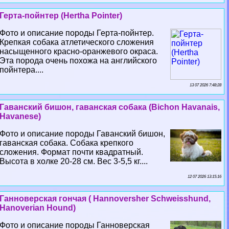
Герта-пойнтер (Hertha Pointer)
Фото и описание породы Герта-пойнтер.
Крепкая собака атлетического сложения
насыщенного красно-оранжевого окраса.
Эта порода очень похожа на английского
пойнтера....
13 07 2026 7:48:28
Гаванский бишон, гаванская собака (Bichon Havanais,
Havanese)
Фото и описание породы Гаванский бишон,
гаванская собака. Собака крепкого
сложения. Формат почти квадратный.
Высота в холке 20-28 см. Вес 3-5,5 кг....
12 07 2026 13:15:16
Ганноверская гончая ( Hannoversher Schweisshund,
Hanoverian Hound)
Фото и описание породы Ганноверская