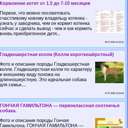
Кормление котят от 1,5 до 7-10 месяцев
Первое, что можно посоветовать
счастливому новому владельцу котенка -
узнать у заводчика, чем он кормит котенка
сейчас и сделать вывод - чем и как кормить
вновь приобретенное дитя...
08 07 2026 12:25:31
Гладкошерстная колли (Колли короткошёрстный)
Фото и описание породы Гладкошерстная
колли. Гладкошерстная колли по хаpaктеру
и внешнему виду похожа на
длинношерстную. Это идеальная собака
для семьи....
07 07 2026 19:54:18
ГОНЧАЯ ГАМИЛЬТОНА — первоклассная охотничья
собака.
Фото и описание породы Гончая
Гамильтона. ГОНЧАЯ ГАМИЛЬТОНА —