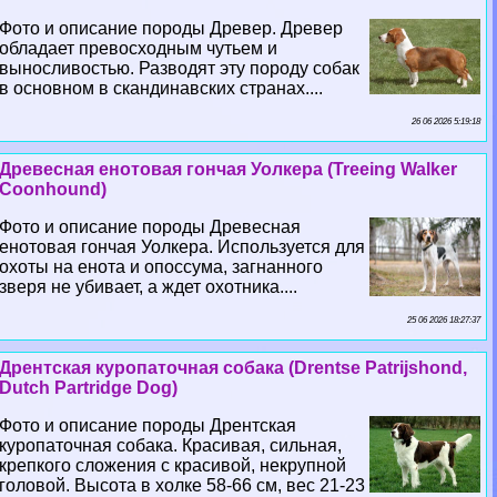
Фото и описание породы Древер. Древер
обладает превосходным чутьем и
выносливостью. Разводят эту породу собак
в основном в скандинавских странах....
26 06 2026 5:19:18
Древесная енотовая гончая Уолкера (Treeing Walker
Coonhound)
Фото и описание породы Древесная
енотовая гончая Уолкера. Используется для
охоты на енота и опоссума, загнанного
зверя не убивает, а ждет охотника....
25 06 2026 18:27:37
Дрентская куропаточная собака (Drentse Patrijshond,
Dutch Partridge Dog)
Фото и описание породы Дрентская
куропаточная собака. Красивая, сильная,
крепкого сложения с красивой, некрупной
головой. Высота в холке 58-66 см, вес 21-23