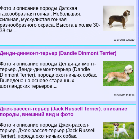
Фото и описание породы Датская
таксообразная гончая. Небольшая,
сильная, мускулистая гончая
разнообразного окраса. Высота в холке 30-
38 см....
01 07 2026 23:42:12
Денди-динмонт-терьер (Dandie Dinmont Terrier)
Фото и описание породы Денди-динмонт-
терьер. Денди-динмонт-терьер (Dandie
Dinmont Terrier), порода охотничьих собак.
Выведена на основе старинных
шотландских терьеров....
30 06 2026 10:12:19
Джек-рассел-терьер (Jack Russell Terrier): описание
породы, внешний вид и фото
Фото и описание породы Джек-рассел-
терьер. Джек-рассел-терьер (Jack Russell
Terrier), порода охотничьих собак.