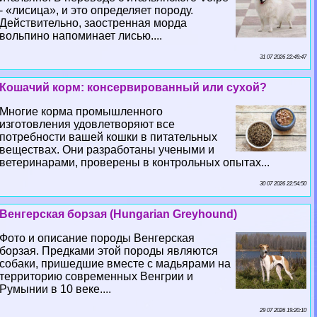
- «лисица», и это определяет породу.
Действительно, заостренная морда
вольпино напоминает лисью....
31 07 2026 22:49:47
Кошачий корм: консервированный или сухой?
Многие корма промышленного
изготовления удовлетворяют все
потребности вашей кошки в питательных
веществах. Они разработаны учеными и
ветеринарами, проверены в контрольных опытах...
30 07 2026 22:54:50
Венгерская борзая (Hungarian Greyhound)
Фото и описание породы Венгерская
борзая. Предками этой породы являются
собаки, пришедшие вместе с мадьярами на
территорию современных Венгрии и
Румынии в 10 веке....
29 07 2026 19:20:10