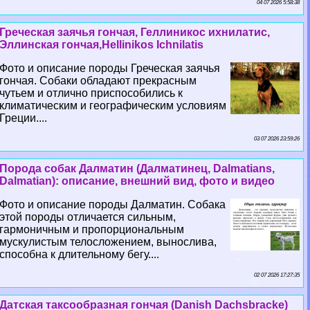
04 07 2026 5:58:38
Греческая заячья гончая, Геллиникос ихнилатис,
Эллинская гончая,Hellinikos Ichnilatis
Фото и описание породы Греческая заячья
гончая. Собаки обладают прекрасным
чутьем и отлично приспособились к
климатическим и географическим условиям
Греции....
03 07 2026 23:59:26
Порода собак Далматин (Далматинец, Dalmatians,
Dalmatian): описание, внешний вид, фото и видео
Фото и описание породы Далматин. Собака
этой породы отличается сильным,
гармоничным и пропорциональным
мускулистым телосложением, вынослива,
способна к длительному бегу....
02 07 2026 17:27:35
Датская таксообразная гончая (Danish Dachsbracke)