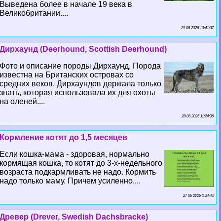
Выведена более в начале 19 века в
Великобритании....
29 06 2026 10:41:37
Дирхаунд (Deerhound, Scottish Deerhound)
Фото и описание породы Дирхаунд. Порода
известна на Британских островах со
средних веков. Дирхаундов держала только
знать, которая использовала их для охоты
на оленей....
28 06 2026 11:24:36
Кормление котят до 1,5 месяцев
Если кошка-мама - здоровая, нормально
кормящая кошка, то котят до 3-х-недельного
возраста подкармливать не надо. Кормить
надо только маму. Причем усиленно....
27 06 2026 2:34:43
Древер (Drever, Swedish Dachsbracke)