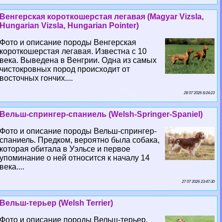
Венгерская короткошерстая легавая (Magyar Vizsla,
Hungarian Vizsla, Hungarian Pointer)
Фото и описание породы Венгерская
короткошерстая легавая. Известна с 10
века. Выведена в Венгрии. Одна из самых
чистокровных пород происходит от
восточных гончих....
28 07 2026 8:24:23
Вельш-спрингер-спаниель (Welsh-Springer-Spaniel)
Фото и описание породы Вельш-спрингер-
спаниель. Предком, вероятно была собака,
которая обитала в Уэльсе и первое
упоминание о ней относится к началу 14
века....
27 07 2026 23:47:30
Вельш-терьер (Welsh Terrier)
Фото и описание породы Вельш-терьер.