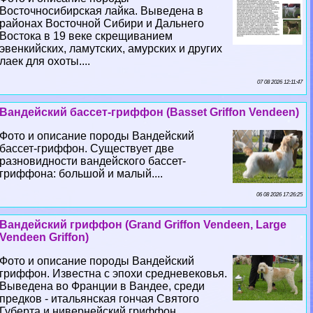
Восточносибирская лайка. Выведена в
районах Восточной Сибири и Дальнего
Востока в 19 веке скрещиванием
эвенкийских, ламутских, амурских и других
лаек для охоты....
07 08 2026 12:11:47
Вандейский бассет-гриффон (Basset Griffon Vendeen)
Фото и описание породы Вандейский
бассет-гриффон. Существует две
разновидности вандейского бассет-
гриффона: большой и малый....
06 08 2026 17:26:25
Вандейский гриффон (Grand Griffon Vendeen, Large
Vendeen Griffon)
Фото и описание породы Вандейский
гриффон. Известна с эпохи средневековья.
Выведена во Франции в Вандее, среди
предков - итальянская гончая Святого
Губерта и нивернейский гриффон....