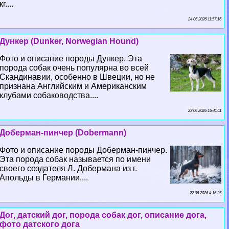
кг....
24 06 2026 11:57:16
Дункер (Dunker, Norwegian Hound)
Фото и описание породы Дункер. Эта
порода собак очень популярна во всей
Скандинавии, особенно в Швеции, но не
признана Английским и Американским
клубами собаководства....
23 06 2026 16:41:11
Доберман-пинчер (Dobermann)
Фото и описание породы Доберман-пинчер.
Эта порода собак называется по имени
своего создателя Л. Добермана из г.
Апольды в Германии....
22 06 2026 4:16:25
Дог, датский дог, порода собак дог, описание дога,
фото датского дога