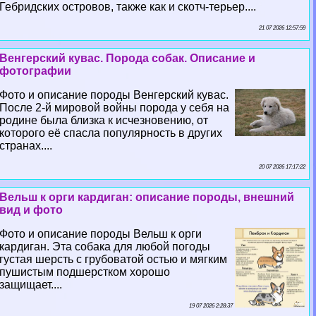
Гебридских островов, также как и скотч-терьер....
21 07 2026 12:57:59
Венгерский кувас. Порода собак. Описание и
фотографии
Фото и описание породы Венгерский кувас.
После 2-й мировой войны порода у себя на
родине была близка к исчезновению, от
которого её спасла популярность в других
странах....
20 07 2026 17:17:22
Вельш к opги кардиган: описание породы, внешний
вид и фото
Фото и описание породы Вельш к opги
кардиган. Эта собака для любой погоды
густая шерсть с грубоватой остью и мягким
пушистым подшерстком хорошо
защищает....
19 07 2026 2:28:37