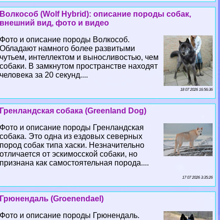
Волкособ (Wolf Hybrid): описание породы собак,
внешний вид, фото и видео
Фото и описание породы Волкособ.
Обладают намного более развитыми
чутьем, интеллектом и выносливостью, чем
собаки. В замкнутом прострaнcтве находят
человека за 20 секунд....
18 07 2026 16:56:36
Гренландская собака (Greenland Dog)
Фото и описание породы Гренландская
собака. Это одна из ездовых северных
пород собак типа хаски. Незначительно
отличается от эскимосской собаки, но
признана как самостоятельная порода....
17 07 2026 3:35:26
Грюнендаль (Groenendael)
Фото и описание породы Грюнендаль.