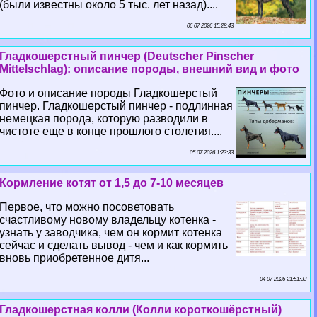
(были известны около 5 тыс. лет назад)....
06 07 2026 15:28:43
Гладкошерстный пинчер (Deutscher Pinscher
Mittelschlag): описание породы, внешний вид и фото
Фото и описание породы Гладкошерстый
пинчер. Гладкошерстый пинчер - подлинная
немецкая порода, которую разводили в
чистоте еще в конце прошлого столетия....
05 07 2026 1:23:33
Кормление котят от 1,5 до 7-10 месяцев
Первое, что можно посоветовать
счастливому новому владельцу котенка -
узнать у заводчика, чем он кормит котенка
сейчас и сделать вывод - чем и как кормить
вновь приобретенное дитя...
04 07 2026 21:51:33
Гладкошерстная колли (Колли короткошёрстный)