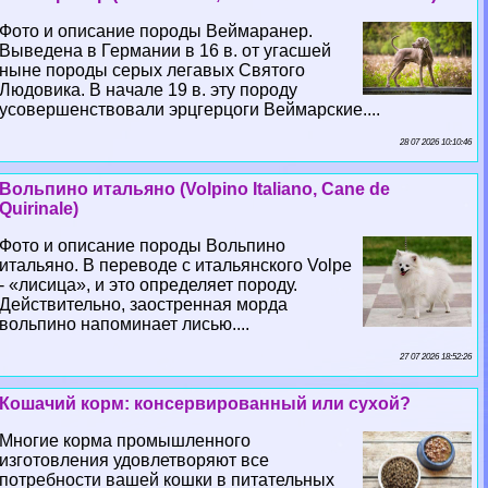
Фото и описание породы Веймаранер.
Выведена в Германии в 16 в. от угасшей
ныне породы серых легавых Святого
Людовика. В начале 19 в. эту породу
усовершенствовали эрцгерцоги Веймарские....
28 07 2026 10:10:46
Вольпино итальяно (Volpino Italiano, Cane de
Quirinale)
Фото и описание породы Вольпино
итальяно. В переводе с итальянского Volpe
- «лисица», и это определяет породу.
Действительно, заостренная морда
вольпино напоминает лисью....
27 07 2026 18:52:26
Кошачий корм: консервированный или сухой?
Многие корма промышленного
изготовления удовлетворяют все
потребности вашей кошки в питательных