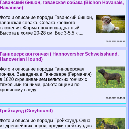
Гаванский бишон, гаванская собака (Bichon Havanais,
Havanese)
Фото и описание породы Гаванский бишон,
гаванская собака. Собака крепкого
сложения. Формат почти квадратный.
Высота в холке 20-28 см. Вес 3-5,5 кг....
08 07 2026 23:38:30
Ганноверская гончая ( Hannoversher Schweisshund,
Hanoverian Hound)
Фото и описание породы Ганноверская
гончая. Выведена в Ганновере (Германия)
в 1820 скрещиванием кельтских гончих с
тяжелыми гончими, работающими по
кровяному следу....
07 07 2026 17:47:28
Грейхаунд (Greyhound)
Фото и описание породы Грейхаунд. Одна
из древнейших пород, предки грейхаундов