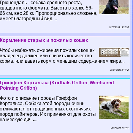
Грюнендаль - собака среднего роста,
квадратного формата. Высота в холке 56-
66 см, вес 28 кг. Пропорционально сложена,
имеет благородный вид....
16 07 2026 15:32:24
Кормление старых и пожилых кошек
Чтобы избежать ожирения пожилых кошек,
владелец должен или снизить количество
корма, или давать корм с меньшим содержанием жира...
15 07 2026 3:47:42
Гриффон Кортальса (Korthals Griffon, Wirehaired
Pointing Griffon)
Фото и описание породы Гриффон
Кортальса. Собаки этой породы очень
отличаются от традиционных охотничьих
пород пойнтеров. Их применяют для охоты
на мелкую дичь....
14 07 2026 2:31:51