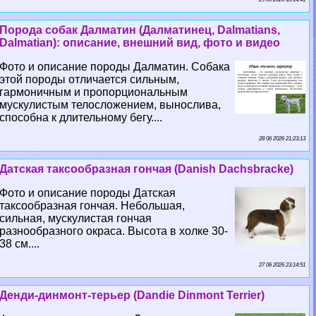
Порода собак Далматин (Далматинец, Dalmatians,
Dalmatian): описание, внешний вид, фото и видео
Фото и описание породы Далматин. Собака
этой породы отличается сильным,
гармоничным и пропорциональным
мускулистым телосложением, вынослива,
способна к длительному бегу....
28 06 2026 21:23:13
Датская таксообразная гончая (Danish Dachsbracke)
Фото и описание породы Датская
таксообразная гончая. Небольшая,
сильная, мускулистая гончая
разнообразного окраса. Высота в холке 30-
38 см....
27 06 2026 23:14:51
Денди-динмонт-терьер (Dandie Dinmont Terrier)