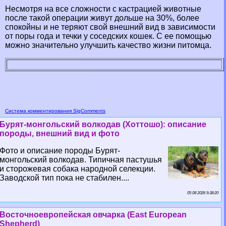
Несмотря на все сложности с кастрацией животные
после такой операции живут дольше на 30%, более
спокойны и не теряют свой внешний вид в зависимости
от поры года и течки у соседских кошек. С ее помощью
можно значительно улучшить качество жизни питомца.
Система комментирования SigComments
Бурят-монгольский волкодав (Хоттошо): описание
породы, внешний вид и фото
Фото и описание породы Бурят-
монгольский волкодав. Типичная пастушья
и сторожевая собака народной селекции.
Заводской тип пока не стабилен....
05 08 2026 9:38:20
Восточноевропейская овчарка (East European
Shepherd)