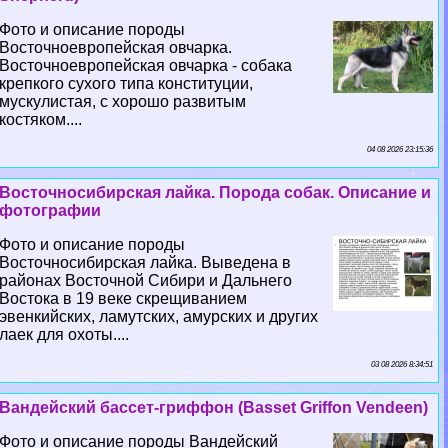
Фото и описание породы
Восточноевропейская овчарка.
Восточноевропейская овчарка - собака
крепкого сухого типа конституции,
мускулистая, с хорошо развитым
костяком....
04 08 2026 23:15:36
Восточносибирская лайка. Порода собак. Описание и
фотографии
Фото и описание породы
Восточносибирская лайка. Выведена в
районах Восточной Сибири и Дальнего
Востока в 19 веке скрещиванием
эвенкийских, ламутских, амурских и других
лаек для охоты....
03 08 2026 8:34:51
Вандейский бассет-гриффон (Basset Griffon Vendeen)
Фото и описание породы Вандейский