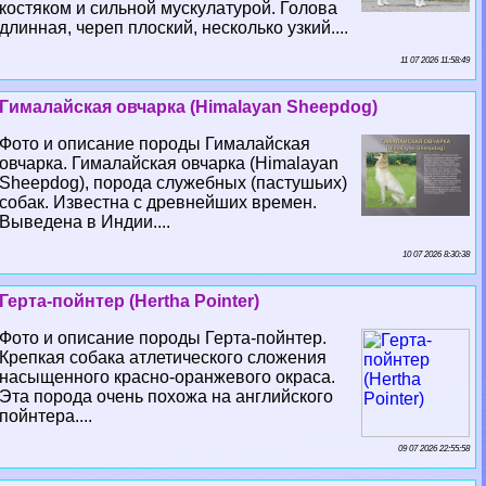
костяком и сильной мускулатурой. Голова
длинная, череп плоский, несколько узкий....
11 07 2026 11:58:49
Гималайская овчарка (Himalayan Sheepdog)
Фото и описание породы Гималайская
овчарка. Гималайская овчарка (Himalayan
Sheepdog), порода служебных (пастушьих)
собак. Известна с древнейших времен.
Выведена в Индии....
10 07 2026 8:30:38
Герта-пойнтер (Hertha Pointer)
Фото и описание породы Герта-пойнтер.
Крепкая собака атлетического сложения
насыщенного красно-оранжевого окраса.
Эта порода очень похожа на английского
пойнтера....
09 07 2026 22:55:58