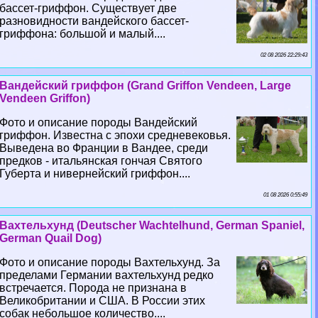
бассет-гриффон. Существует две
разновидности вандейского бассет-
гриффона: большой и малый....
02 08 2026 22:29:43
Вандейский гриффон (Grand Griffon Vendeen, Large
Vendeen Griffon)
Фото и описание породы Вандейский
гриффон. Известна с эпохи средневековья.
Выведена во Франции в Вандее, среди
предков - итальянская гончая Святого
Губерта и нивернейский гриффон....
01 08 2026 0:55:49
Вахтельхунд (Deutscher Wachtelhund, German Spaniel,
German Quail Dog)
Фото и описание породы Вахтельхунд. За
пределами Германии вахтельхунд редко
встречается. Порода не признана в
Великобритании и США. В России этих
собак небольшое количество....