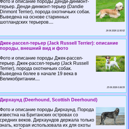
Фото и описание породы Денди-динмонт-
терьер. Денди-динмонт-терьер (Dandie
Dinmont Terrier), порода охотничьих собак.
Выведена на основе старинных
шотландских терьеров....
26 06 2026 11:50:52
Джек-рассел-терьер (Jack Russell Terrier): описание
породы, внешний вид и фото
Фото и описание породы Джек-рассел-
терьер. Джек-рассел-терьер (Jack Russell
Terrier), порода охотничьих собак.
Выведена более в начале 19 века в
Великобритании....
25 06 2026 0:36:55
Дирхаунд (Deerhound, Scottish Deerhound)
Фото и описание породы Дирхаунд. Порода
известна на Британских островах со
средних веков. Дирхаундов держала только
знать, которая использовала их для охоты