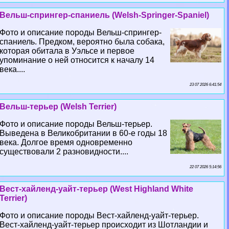
Вельш-спрингер-спаниель (Welsh-Springer-Spaniel)
Фото и описание породы Вельш-спрингер-
спаниель. Предком, вероятно была собака,
которая обитала в Уэльсе и первое
упоминание о ней относится к началу 14
века....
23 07 2026 6:41:54
Вельш-терьер (Welsh Terrier)
Фото и описание породы Вельш-терьер.
Выведена в Великобритании в 60-е годы 18
века. Долгое время одновременно
существовали 2 разновидности....
22 07 2026 5:14:56
Вест-хайленд-уайт-терьер (West Highland White
Terrier)
Фото и описание породы Вест-хайленд-уайт-терьер.
Вест-хайленд-уайт-терьер происходит из Шотландии и