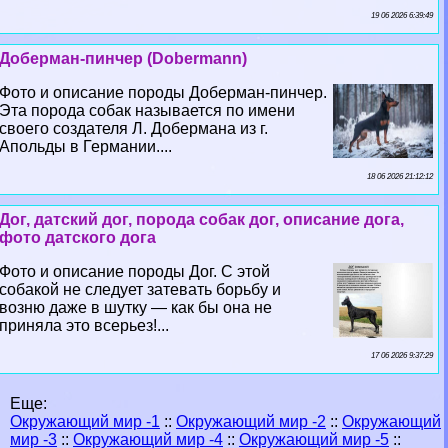
19 06 2026 6:39:49
Доберман-пинчер (Dobermann)
Фото и описание породы Доберман-пинчер.
Эта порода собак называется по имени
своего создателя Л. Добермана из г.
Апольды в Германии....
18 06 2026 21:12:12
Дог, датский дог, порода собак дог, описание дога,
фото датского дога
Фото и описание породы Дог. С этой
собакой не следует затевать борьбу и
возню даже в шутку — как бы она не
приняла это всерьез!...
17 06 2026 9:37:29
Еще:
Окружающий мир -1
::
Окружающий мир -2
::
Окружающий
мир -3
::
Окружающий мир -4
::
Окружающий мир -5
::