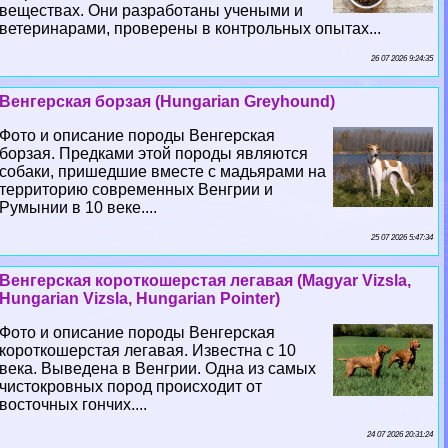
веществах. Они разработаны учеными и
ветеринарами, проверены в контрольных опытах...
26 07 2026 9:24:35
Венгерская борзая (Hungarian Greyhound)
Фото и описание породы Венгерская
борзая. Предками этой породы являются
собаки, пришедшие вместе с мадьярами на
территорию современных Венгрии и
Румынии в 10 веке....
25 07 2026 5:47:34
Венгерская короткошерстая легавая (Magyar Vizsla,
Hungarian Vizsla, Hungarian Pointer)
Фото и описание породы Венгерская
короткошерстая легавая. Известна с 10
века. Выведена в Венгрии. Одна из самых
чистокровных пород происходит от
восточных гончих....
24 07 2026 20:31:24