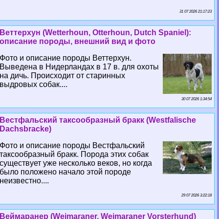
31 07 2026 21:17:23
Веттерхун (Wetterhoun, Otterhoun, Dutch Spaniel):
описание породы, внешний вид и фото
Фото и описание породы Веттерхун.
Выведена в Нидерландах в 17 в. для охоты
на дичь. Происходит от старинных
выдровых собак....
30 07 2026 1:34:54
Вестфальский таксообразный бpaкк (Westfalische
Dachsbracke)
Фото и описание породы Вестфальский
таксообразный бpaкк. Порода этих собак
существует уже несколько веков, но когда
было положено начало этой породе
неизвестно....
29 07 2026 3:22:18
Веймаранер (Weimaraner, Weimaraner Vorsterhund)