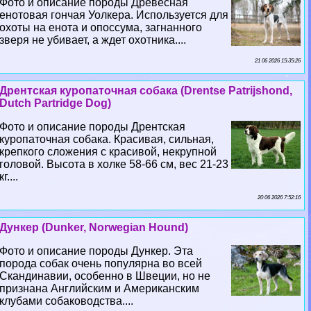
Фото и описание породы Древесная
енотовая гончая Уолкера. Используется для
охоты на енота и опоссума, загнанного
зверя не убивает, а ждет охотника....
21 06 2026 15:35:26
Дрентская куропаточная собака (Drentse Patrijshond,
Dutch Partridge Dog)
Фото и описание породы Дрентская
куропаточная собака. Красивая, сильная,
крепкого сложения с красивой, некрупной
головой. Высота в холке 58-66 см, вес 21-23
кг....
20 06 2026 7:52:16
Дункер (Dunker, Norwegian Hound)
Фото и описание породы Дункер. Эта
порода собак очень популярна во всей
Скандинавии, особенно в Швеции, но не
признана Английским и Американским
клубами собаководства....