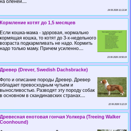
на оленей....
24 06 2026 11:13:34
Кормление котят до 1,5 месяцев
Если кошка-мама - здоровая, нормально
кормящая кошка, то котят до 3-х-недельного
возраста подкармливать не надо. Кормить
надо только маму. Причем усиленно....
23 06 2026 19:50:19
Древер (Drever, Swedish Dachsbracke)
Фото и описание породы Древер. Древер
обладает превосходным чутьем и
выносливостью. Разводят эту породу собак
в основном в скандинавских странах....
22 06 2026 5:12:19
Древесная енотовая гончая Уолкера (Treeing Walker
Coonhound)