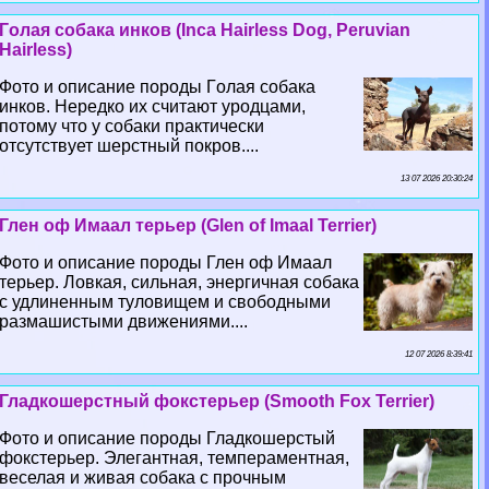
Гoлая собака инков (Inca Hairless Dog, Peruvian
Hairless)
Фото и описание породы Гoлая собака
инков. Нередко их считают уpoдцами,
потому что у собаки пpaктически
отсутствует шерстный покров....
13 07 2026 20:30:24
Глен оф Имаал терьер (Glen of Imaal Terrier)
Фото и описание породы Глен оф Имаал
терьер. Ловкая, сильная, энергичная собака
с удлиненным туловищем и свободными
размашистыми движениями....
12 07 2026 8:39:41
Гладкошерстный фокстерьер (Smooth Fox Terrier)
Фото и описание породы Гладкошерстый
фокстерьер. Элегантная, темпераментная,
веселая и живая собака с прочным