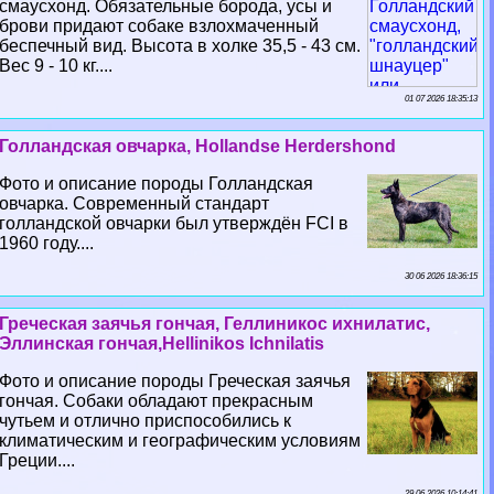
смаусхонд. Обязательные борода, усы и
брови придают собаке взлохмаченный
беспечный вид. Высота в холке 35,5 - 43 см.
Вес 9 - 10 кг....
01 07 2026 18:35:13
Голландская овчарка, Hollandse Herdershond
Фото и описание породы Голландская
овчарка. Современный стандарт
голландской овчарки был утверждён FCI в
1960 году....
30 06 2026 18:36:15
Греческая заячья гончая, Геллиникос ихнилатис,
Эллинская гончая,Hellinikos Ichnilatis
Фото и описание породы Греческая заячья
гончая. Собаки обладают прекрасным
чутьем и отлично приспособились к
климатическим и географическим условиям
Греции....
29 06 2026 10:14:41