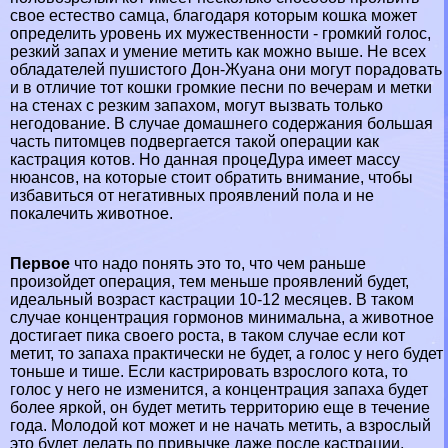
свое естество самца, благодаря которым кошка может
определить уровень их мужественности - громкий голос,
резкий запах и умение метить как можно выше. Не всех
обладателей пушистого Дон-Жуана они могут порадовать
и в отличие тот кошки громкие песни по вечерам и метки
на стенах с резким запахом, могут вызвать только
негодование. В случае домашнего содержания большая
часть питомцев подвергается такой операции как
кастрация котов. Но данная процеДypa имеет массу
нюансов, на которые стоит обратить внимание, чтобы
избавиться от негативных проявлений пола и не
покалечить животное.
Первое
что надо понять это то, что чем раньше
произойдет операция, тем меньше проявлений будет,
идеальный возраст кастрации 10-12 месяцев. В таком
случае концентрация гормонов минимальна, а животное
достигает пика своего роста, в таком случае если
кот
метит, то запаха пpaктически не будет, а голос у него будет
тоньше и тише. Если кастрировать взрослого кота, то
голос у него не изменится, а концентрация запаха будет
более яркой, он будет метить территорию еще в течение
года. Молодой кот может и не начать метить, а взрослый
это будет делать по привычке даже после кастрации,