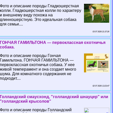
Фото и описание породы Гладкошерстная
колли. Гладкошерстная колли по хаpaктеру
и внешнему виду похожа на
длинношерстную. Это идеальная собака
для семьи....
03 07 2026 21:37:26
ГОНЧАЯ ГАМИЛЬТОНА — первоклассная охотничья
собака.
Фото и описание породы Гончая
Гамильтона. ГОНЧАЯ ГАМИЛЬТОНА —
первоклассная охотничья собака. У нее
живой темперамент и она создает много
шума. Для комнатного содержания не
подходит....
02 07 2026 13:23:47
Голландский смаусхонд, "голландский шнауцер" или
"голландский крысолов"
Фото и описание породы Голландский