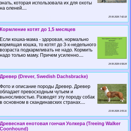
знать, которая использовала их для охоты
на оленей....
25 06 2026 7:42:18
Кормление котят до 1,5 месяцев
Если кошка-мама - здоровая, нормально
кормящая кошка, то котят до 3-х-недельного
возраста подкармливать не надо. Кормить
надо только маму. Причем усиленно....
24 06 2026 6:58:24
Древер (Drever, Swedish Dachsbracke)
Фото и описание породы Древер. Древер
обладает превосходным чутьем и
выносливостью. Разводят эту породу собак
в основном в скандинавских странах....
23 06 2026 3:55:31
Древесная енотовая гончая Уолкера (Treeing Walker
Coonhound)