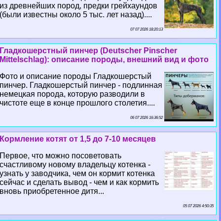
из древнейших пород, предки грейхаундов
(были известны около 5 тыс. лет назад)....
07 07 2026 18:20:13
Гладкошерстный пинчер (Deutscher Pinscher
Mittelschlag): описание породы, внешний вид и фото
Фото и описание породы Гладкошерстый
пинчер. Гладкошерстый пинчер - подлинная
немецкая порода, которую разводили в
чистоте еще в конце прошлого столетия....
06 07 2026 16:36:52
Кормление котят от 1,5 до 7-10 месяцев
Первое, что можно посоветовать
счастливому новому владельцу котенка -
узнать у заводчика, чем он кормит котенка
сейчас и сделать вывод - чем и как кормить
вновь приобретенное дитя...
05 07 2026 4:50:35