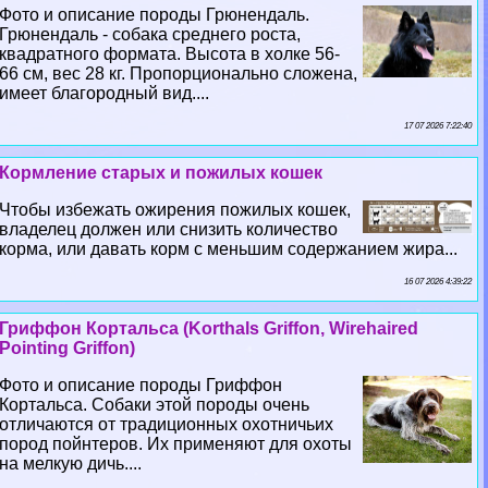
Фото и описание породы Грюнендаль.
Грюнендаль - собака среднего роста,
квадратного формата. Высота в холке 56-
66 см, вес 28 кг. Пропорционально сложена,
имеет благородный вид....
17 07 2026 7:22:40
Кормление старых и пожилых кошек
Чтобы избежать ожирения пожилых кошек,
владелец должен или снизить количество
корма, или давать корм с меньшим содержанием жира...
16 07 2026 4:39:22
Гриффон Кортальса (Korthals Griffon, Wirehaired
Pointing Griffon)
Фото и описание породы Гриффон
Кортальса. Собаки этой породы очень
отличаются от традиционных охотничьих
пород пойнтеров. Их применяют для охоты
на мелкую дичь....