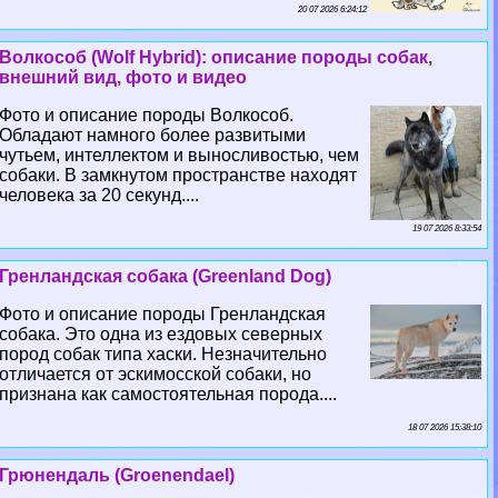
20 07 2026 6:24:12
Волкособ (Wolf Hybrid): описание породы собак,
внешний вид, фото и видео
Фото и описание породы Волкособ.
Обладают намного более развитыми
чутьем, интеллектом и выносливостью, чем
собаки. В замкнутом прострaнcтве находят
человека за 20 секунд....
19 07 2026 8:33:54
Гренландская собака (Greenland Dog)
Фото и описание породы Гренландская
собака. Это одна из ездовых северных
пород собак типа хаски. Незначительно
отличается от эскимосской собаки, но
признана как самостоятельная порода....
18 07 2026 15:38:10
Грюнендаль (Groenendael)