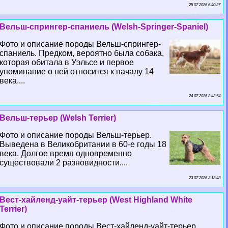
25 07 2026 6:40:27
Вельш-спрингер-спаниель (Welsh-Springer-Spaniel)
Фото и описание породы Вельш-спрингер-
спаниель. Предком, вероятно была собака,
которая обитала в Уэльсе и первое
упоминание о ней относится к началу 14
века....
24 07 2026 3:43:54
Вельш-терьер (Welsh Terrier)
Фото и описание породы Вельш-терьер.
Выведена в Великобритании в 60-е годы 18
века. Долгое время одновременно
существовали 2 разновидности....
23 07 2026 3:18:43
Вест-хайленд-уайт-терьер (West Highland White
Terrier)
Фото и описание породы Вест-хайленд-уайт-терьер.