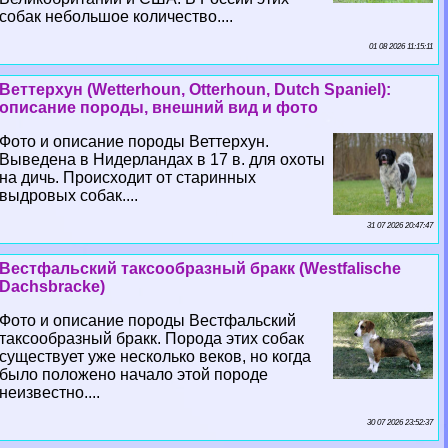
собак небольшое количество....
01 08 2026 11:15:11
Веттерхун (Wetterhoun, Otterhoun, Dutch Spaniel):
описание породы, внешний вид и фото
Фото и описание породы Веттерхун.
Выведена в Нидерландах в 17 в. для охоты
на дичь. Происходит от старинных
выдровых собак....
31 07 2026 20:47:47
Вестфальский таксообразный бpaкк (Westfalische
Dachsbracke)
Фото и описание породы Вестфальский
таксообразный бpaкк. Порода этих собак
существует уже несколько веков, но когда
было положено начало этой породе
неизвестно....
30 07 2026 23:52:37