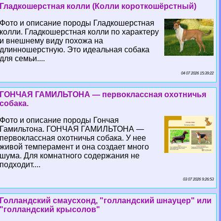
Гладкошерстная колли (Колли короткошёрстный)
Фото и описание породы Гладкошерстная
колли. Гладкошерстная колли по хаpaктеру
и внешнему виду похожа на
длинношерстную. Это идеальная собака
для семьи....
04 07 2026 15:39:22
ГОНЧАЯ ГАМИЛЬТОНА — первоклассная охотничья
собака.
Фото и описание породы Гончая
Гамильтона. ГОНЧАЯ ГАМИЛЬТОНА —
первоклассная охотничья собака. У нее
живой темперамент и она создает много
шума. Для комнатного содержания не
подходит....
03 07 2026 9:26:53
Голландский смаусхонд, "голландский шнауцер" или
"голландский крысолов"