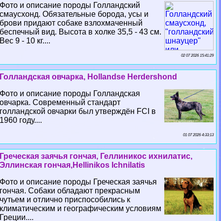
Фото и описание породы Голландский
смаусхонд. Обязательные борода, усы и
брови придают собаке взлохмаченный
беспечный вид. Высота в холке 35,5 - 43 см.
Вес 9 - 10 кг....
02 07 2026 15:41:29
Голландская овчарка, Hollandse Herdershond
Фото и описание породы Голландская
овчарка. Современный стандарт
голландской овчарки был утверждён FCI в
1960 году....
01 07 2026 4:33:13
Греческая заячья гончая, Геллиникос ихнилатис,
Эллинская гончая,Hellinikos Ichnilatis
Фото и описание породы Греческая заячья
гончая. Собаки обладают прекрасным
чутьем и отлично приспособились к
климатическим и географическим условиям
Греции....