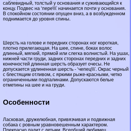
саблевидный, толстый у основания и суживающийся к
концу. Подвес на ‘пере\\\' начинается почти у основания.
В спокойном состоянии опущен вниз, а в возбужденном
поднимается до уровня спины.
Шерсть на голове и передних сторонах ног короткая,
плотно прилегающая. На шее, спине, боках волос
длинный, мягкий, прямой или слегка волнистый. На ушах,
нижней части гpyди, задних сторонах передних и задних
конечностей длинная шерсть образует очесы. Не
допускается удлиненная шерсть - ‘чепец\\\'. Окрас черный
с блестящим отливом, с яркими рыже-красными, четко
ограниченными подпалинами. Допускаются белые
отметины на шее и на гpyди.
Особенности
Ласковая, дружелюбная, привязчивая и подвижная
собака с ровным уравновешенным хаpaктером.
Прекрасно ладит с детьми. Всеобщий любимец.