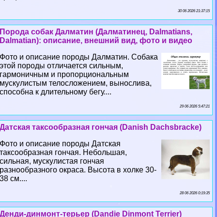
30 06 2026 21:37:15
Порода собак Далматин (Далматинец, Dalmatians,
Dalmatian): описание, внешний вид, фото и видео
Фото и описание породы Далматин. Собака
этой породы отличается сильным,
гармоничным и пропорциональным
мускулистым телосложением, вынослива,
способна к длительному бегу....
29 06 2026 5:47:21
Датская таксообразная гончая (Danish Dachsbracke)
Фото и описание породы Датская
таксообразная гончая. Небольшая,
сильная, мускулистая гончая
разнообразного окраса. Высота в холке 30-
38 см....
28 06 2026 0:19:35
Денди-динмонт-терьер (Dandie Dinmont Terrier)