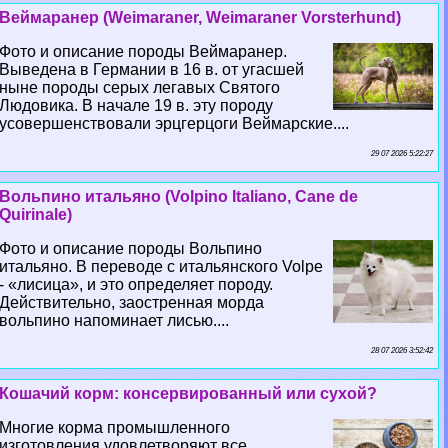
Веймаранер (Weimaraner, Weimaraner Vorsterhund)
Фото и описание породы Веймаранер.
Выведена в Германии в 16 в. от угасшей
ныне породы серых легавых Святого
Людовика. В начале 19 в. эту породу
усовершенствовали эрцгерцоги Веймарские....
29 07 2026 5:22:27
Вольпино итальяно (Volpino Italiano, Cane de
Quirinale)
Фото и описание породы Вольпино
итальяно. В переводе с итальянского Volpe
- «лисица», и это определяет породу.
Действительно, заостренная морда
вольпино напоминает лисью....
28 07 2026 3:52:42
Кошачий корм: консервированный или сухой?
Многие корма промышленного
изготовления удовлетворяют все