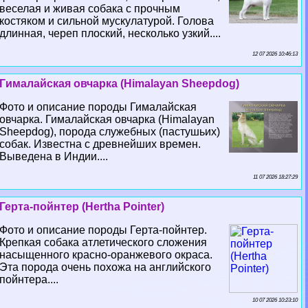
веселая и живая собака с прочным
костяком и сильной мускулатурой. Голова
длинная, череп плоский, несколько узкий....
12 07 2026 10:46:13
Гималайская овчарка (Himalayan Sheepdog)
Фото и описание породы Гималайская
овчарка. Гималайская овчарка (Himalayan
Sheepdog), порода служебных (пастушьих)
собак. Известна с древнейших времен.
Выведена в Индии....
11 07 2026 18:27:29
Герта-пойнтер (Hertha Pointer)
Фото и описание породы Герта-пойнтер.
Крепкая собака атлетического сложения
насыщенного красно-оранжевого окраса.
Эта порода очень похожа на английского
пойнтера....
10 07 2026 10:23:10