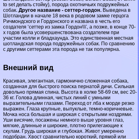
to set делать стойку), порода охотничьих подружейных
собак.
Другое название - сеттер-гордон.
Выведена в
Шотландии в начале 18 века в родовом замке герцога
Ричмондского и Гордонского и названа в честь его
создателя ‘сеттер из замка Гордон\\\', а позже, в конце 70-
х годов была усовершенствована создателем при
участии колли и бладхаунда. Это единственная местная
шотландская порода подружейных собак. По сравнению
с другими сеттерами эта порода не так популярна.
Внешний вид
Красивая, элегантная, гармонично сложенная собака,
созданная для быстрого поиска пернатой дичи. Сильная
довольно прямая спина. Высота в холке 58-69 см, вес 20-
36 кг. Голова длинная, чистых линий с умными
выразительными глазами. Переход от лба к морде резко
выражен. Глаза крупные, выпуклые, темно-коричневые.
Мочка носа большая и широкая с открытыми ноздрями.
Уши висячие, посажены немного выше уровня глаз,
мягкие, длинные и широкие, плотно прилегающие к
скулам. Гpyдь широкая и глубокая. Живот умеренно
подобран. Хвост сравнительно короткий, прямой или