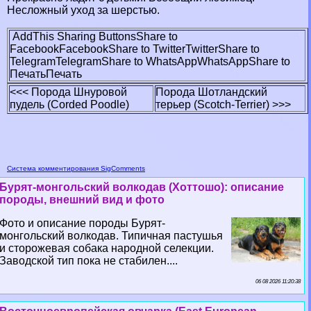
Несложный уход за шерстью.
AddThis Sharing Buttons
Share to
Facebook
Facebook
Share to Twitter
Twitter
Share to
Telegram
Telegram
Share to WhatsApp
WhatsApp
Share to
Печать
Печать
<<< Порода Шнуровой
Порода Шотландский
пудель (Corded Poodle)
терьер (Scotch-Terrier) >>>
Система комментирования SigComments
Бурят-монгольский волкодав (Хоттошо): описание
породы, внешний вид и фото
Фото и описание породы Бурят-
монгольский волкодав. Типичная пастушья
и сторожевая собака народной селекции.
Заводской тип пока не стабилен....
06 08 2026 11:20:38