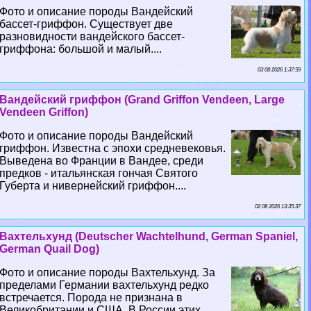
Фото и описание породы Вандейский
бассет-гриффон. Существует две
разновидности вандейского бассет-
гриффона: большой и малый....
03 08 2026 1:37:59
Вандейский гриффон (Grand Griffon Vendeen, Large
Vendeen Griffon)
Фото и описание породы Вандейский
гриффон. Известна с эпохи средневековья.
Выведена во Франции в Вандее, среди
предков - итальянская гончая Святого
Губерта и нивернейский гриффон....
02 08 2026 13:35:37
Вахтельхунд (Deutscher Wachtelhund, German Spaniel,
German Quail Dog)
Фото и описание породы Вахтельхунд. За
пределами Германии вахтельхунд редко
встречается. Порода не признана в
Великобритании и США. В России этих