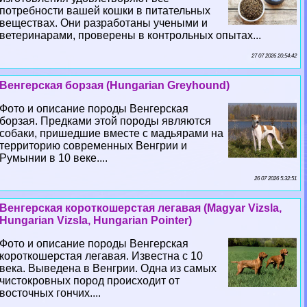
потребности вашей кошки в питательных
веществах. Они разработаны учеными и
ветеринарами, проверены в контрольных опытах...
27 07 2026 20:54:42
Венгерская борзая (Hungarian Greyhound)
Фото и описание породы Венгерская
борзая. Предками этой породы являются
собаки, пришедшие вместе с мадьярами на
территорию современных Венгрии и
Румынии в 10 веке....
26 07 2026 5:32:51
Венгерская короткошерстая легавая (Magyar Vizsla,
Hungarian Vizsla, Hungarian Pointer)
Фото и описание породы Венгерская
короткошерстая легавая. Известна с 10
века. Выведена в Венгрии. Одна из самых
чистокровных пород происходит от
восточных гончих....