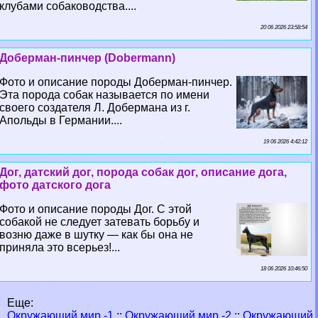
клубами собаководства....
20 06 2026 23:58:54
Доберман-пинчер (Dobermann)
Фото и описание породы Доберман-пинчер.
Эта порода собак называется по имени
своего создателя Л. Добермана из г.
Апольды в Германии....
19 06 2026 4:42:12
Дог, датский дог, порода собак дог, описание дога,
фото датского дога
Фото и описание породы Дог. С этой
собакой не следует затевать борьбу и
возню даже в шутку — как бы она не
приняла это всерьез!...
18 06 2026 10:46:50
Еще:
Окружающий мир -1
::
Окружающий мир -2
::
Окружающий