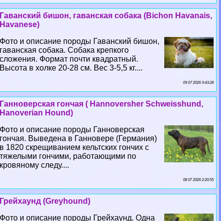
Гаванский бишон, гаванская собака (Bichon Havanais,
Havanese)
Фото и описание породы Гаванский бишон,
гаванская собака. Собака крепкого
сложения. Формат почти квадратный.
Высота в холке 20-28 см. Вес 3-5,5 кг....
09 07 2026 9:43:28
Ганноверская гончая ( Hannoversher Schweisshund,
Hanoverian Hound)
Фото и описание породы Ганноверская
гончая. Выведена в Ганновере (Германия)
в 1820 скрещиванием кельтских гончих с
тяжелыми гончими, работающими по
кровяному следу....
08 07 2026 2:20:55
Грейхаунд (Greyhound)
Фото и описание породы Грейхаунд. Одна