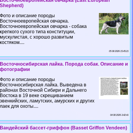
Восточноевропейская овчарка (East European
Shepherd)
Фото и описание породы
Восточноевропейская овчарка.
Восточноевропейская овчарка - собака
крепкого сухого типа конституции,
мускулистая, с хорошо развитым
костяком....
05 08 2026 15:45:21
Восточносибирская лайка. Порода собак. Описание и
фотографии
Фото и описание породы
Восточносибирская лайка. Выведена в
районах Восточной Сибири и Дальнего
Востока в 19 веке скрещиванием
эвенкийских, ламутских, амурских и других
лаек для охоты....
04 08 2026 3:42:41
Вандейский бассет-гриффон (Basset Griffon Vendeen)