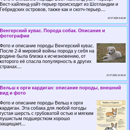
Вест-хайленд-уайт-терьер происходит из Шотландии и
Гебридских островов, также как и скотч-терьер....
22 07 2026 9:43:44
Венгерский кувас. Порода собак. Описание и
фотографии
Фото и описание породы Венгерский кувас.
После 2-й мировой войны порода у себя на
родине была близка к исчезновению, от
которого её спасла популярность в других
странах....
21 07 2026 12:30:16
Вельш к opги кардиган: описание породы, внешний
вид и фото
Фото и описание породы Вельш к opги
кардиган. Эта собака для любой погоды
густая шерсть с грубоватой остью и мягким
пушистым подшерстком хорошо
защищает....