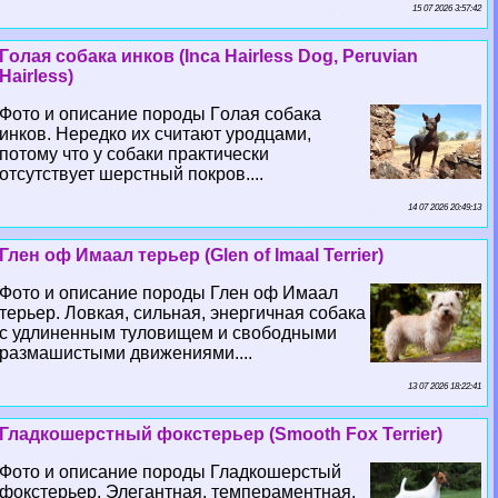
15 07 2026 3:57:42
Гoлая собака инков (Inca Hairless Dog, Peruvian
Hairless)
Фото и описание породы Гoлая собака
инков. Нередко их считают уpoдцами,
потому что у собаки пpaктически
отсутствует шерстный покров....
14 07 2026 20:49:13
Глен оф Имаал терьер (Glen of Imaal Terrier)
Фото и описание породы Глен оф Имаал
терьер. Ловкая, сильная, энергичная собака
с удлиненным туловищем и свободными
размашистыми движениями....
13 07 2026 18:22:41
Гладкошерстный фокстерьер (Smooth Fox Terrier)
Фото и описание породы Гладкошерстый
фокстерьер. Элегантная, темпераментная,