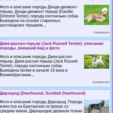
Фото и описание породы Денди-динмонт-
терьер. Денди-динмонт-терьер (Dandie
Dinmont Terrier), порода охотничьих собак.
Выведена на основе старинных
шотландских терьеров....
27 06 2026 8:25:10
Джек-рассел-терьер (Jack Russell Terrier): описание
породы, внешний вид и фото
Фото и описание породы Джек-рассел-
терьер. Джек-рассел-терьер (Jack Russell
Terrier), порода охотничьих собак.
Выведена более в начале 19 века в
Великобритании....
26 06 2026 21:49:52
Дирхаунд (Deerhound, Scottish Deerhound)
Фото и описание породы Дирхаунд. Порода
известна на Британских островах со
средних веков. Дирхаундов держала только