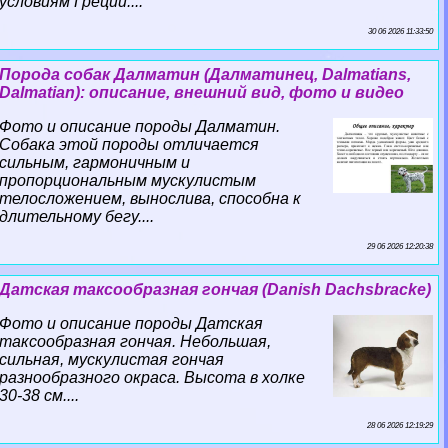
условиям Греции....
30 06 2026 11:33:50
Порода собак Далматин (Далматинец, Dalmatians,
Dalmatian): описание, внешний вид, фото и видео
Фото и описание породы Далматин.
Собака этой породы отличается
сильным, гармоничным и
пропорциональным мускулистым
телосложением, вынослива, способна к
длительному бегу....
29 06 2026 12:20:38
Датская таксообразная гончая (Danish Dachsbracke)
Фото и описание породы Датская
таксообразная гончая. Небольшая,
сильная, мускулистая гончая
разнообразного окраса. Высота в холке
30-38 см....
28 06 2026 12:19:29