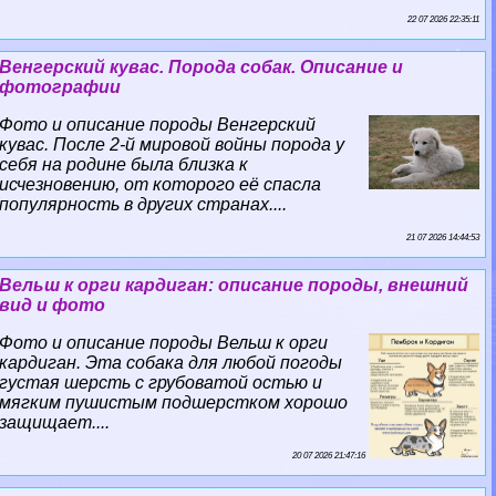
22 07 2026 22:35:11
Венгерский кувас. Порода собак. Описание и
фотографии
Фото и описание породы Венгерский
кувас. После 2-й мировой войны порода у
себя на родине была близка к
исчезновению, от которого её спасла
популярность в других странах....
21 07 2026 14:44:53
Вельш к opги кардиган: описание породы, внешний
вид и фото
Фото и описание породы Вельш к opги
кардиган. Эта собака для любой погоды
густая шерсть с грубоватой остью и
мягким пушистым подшерстком хорошо
защищает....
20 07 2026 21:47:16