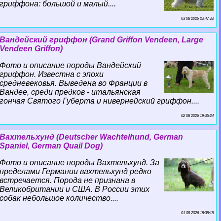
гриффона: большой и малый....
03 08 2026 23:47:33
Вандейский гриффон (Grand Griffon Vendeen, Large
Vendeen Griffon)
Фото и описание породы Вандейский
гриффон. Известна с эпохи
средневековья. Выведена во Франции в
Вандее, среди предков - итальянская
гончая Святого Губерта и нивернейский гриффон....
02 08 2026 19:35:24
Вахтельхунд (Deutscher Wachtelhund, German
Spaniel, German Quail Dog)
Фото и описание породы Вахтельхунд. За
пределами Германии вахтельхунд редко
встречается. Порода не признана в
Великобритании и США. В России этих
собак небольшое количество....
01 08 2026 18:38:18