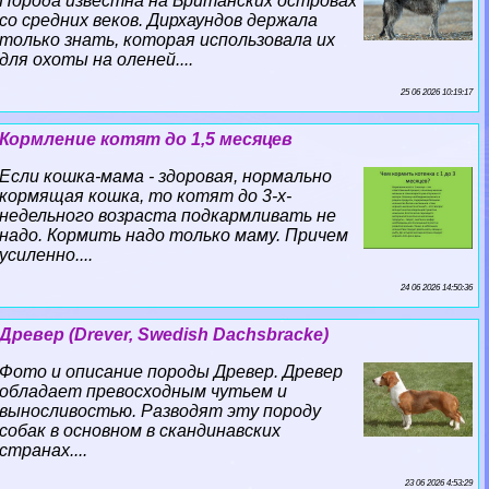
Порода известна на Британских островах
со средних веков. Дирхаундов держала
только знать, которая использовала их
для охоты на оленей....
25 06 2026 10:19:17
Кормление котят до 1,5 месяцев
Если кошка-мама - здоровая, нормально
кормящая кошка, то котят до 3-х-
недельного возраста подкармливать не
надо. Кормить надо только маму. Причем
усиленно....
24 06 2026 14:50:36
Древер (Drever, Swedish Dachsbracke)
Фото и описание породы Древер. Древер
обладает превосходным чутьем и
выносливостью. Разводят эту породу
собак в основном в скандинавских
странах....
23 06 2026 4:53:29