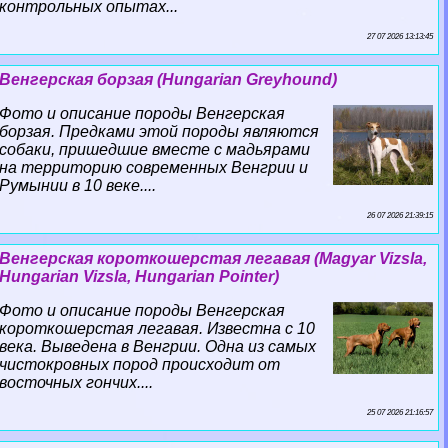
контрольных опытах...
27 07 2026 13:13:45
Венгерская борзая (Hungarian Greyhound)
Фото и описание породы Венгерская
борзая. Предками этой породы являются
собаки, пришедшие вместе с мадьярами
на территорию современных Венгрии и
Румынии в 10 веке....
26 07 2026 21:39:15
Венгерская короткошерстая легавая (Magyar Vizsla,
Hungarian Vizsla, Hungarian Pointer)
Фото и описание породы Венгерская
короткошерстая легавая. Известна с 10
века. Выведена в Венгрии. Одна из самых
чистокровных пород происходит от
восточных гончих....
25 07 2026 21:16:57