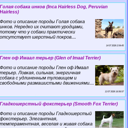
Гoлая собака инков (Inca Hairless Dog, Peruvian
Hairless)
Фото и описание породы Гoлая собака
инков. Нередко их считают уpoдцами,
потому что у собаки пpaктически
отсутствует шерстный покров....
14 07 2026 2:54:45
Глен оф Имаал терьер (Glen of Imaal Terrier)
Фото и описание породы Глен оф Имаал
терьер. Ловкая, сильная, энергичная
собака с удлиненным туловищем и
свободными размашистыми движениями....
13 07 2026 16:56:57
Гладкошерстный фокстерьер (Smooth Fox Terrier)
Фото и описание породы Гладкошерстый
фокстерьер. Элегантная,
темпераментная, веселая и живая собака