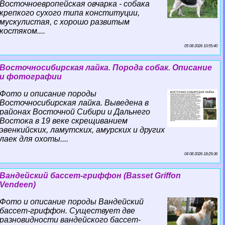
Восточноевропейская овчарка - собака
крепкого сухого типа конституции,
мускулистая, с хорошо развитым
костяком....
05 08 2026 10:55:40
Восточносибирская лайка. Порода собак. Описание
и фотографии
Фото и описание породы
Восточносибирская лайка. Выведена в
районах Восточной Сибири и Дальнего
Востока в 19 веке скрещиванием
эвенкийских, ламутских, амурских и других
лаек для охоты....
04 08 2026 18:29:36
Вандейский бассет-гриффон (Basset Griffon
Vendeen)
Фото и описание породы Вандейский
бассет-гриффон. Существует две
разновидности вандейского бассет-