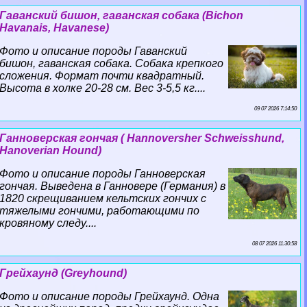
Гаванский бишон, гаванская собака (Bichon
Havanais, Havanese)
Фото и описание породы Гаванский
бишон, гаванская собака. Собака крепкого
сложения. Формат почти квадратный.
Высота в холке 20-28 см. Вес 3-5,5 кг....
09 07 2026 7:14:50
Ганноверская гончая ( Hannoversher Schweisshund,
Hanoverian Hound)
Фото и описание породы Ганноверская
гончая. Выведена в Ганновере (Германия) в
1820 скрещиванием кельтских гончих с
тяжелыми гончими, работающими по
кровяному следу....
08 07 2026 11:30:58
Грейхаунд (Greyhound)
Фото и описание породы Грейхаунд. Одна