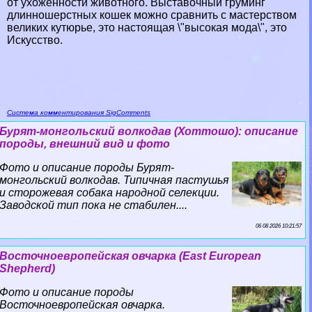
от ухоженности животного. Выставочный груминг
длинношерстных кошек можно сравнить с мастерством
великих кутюрье, это настоящая \"высокая мода\", это
Искусство.
Система комментирования SigComments
Бурят-монгольский волкодав (Хоттошо): описание
породы, внешний вид и фото
Фото и описание породы Бурят-
монгольский волкодав. Типичная пастушья
и сторожевая собака народной селекции.
Заводской тип пока не стабилен....
06 08 2026 10:21:57
Восточноевропейская овчарка (East European
Shepherd)
Фото и описание породы
Восточноевропейская овчарка.