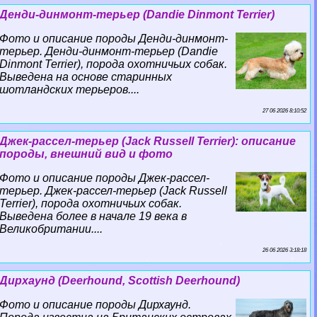
Денди-динмонт-терьер (Dandie Dinmont Terrier)
Фото и описание породы Денди-динмонт-
терьер. Денди-динмонт-терьер (Dandie
Dinmont Terrier), порода охотничьих собак.
Выведена на основе старинных
шотландских терьеров....
27 06 2026 8:10:52
Джек-рассел-терьер (Jack Russell Terrier): описание
породы, внешний вид и фото
Фото и описание породы Джек-рассел-
терьер. Джек-рассел-терьер (Jack Russell
Terrier), порода охотничьих собак.
Выведена более в начале 19 века в
Великобритании....
26 06 2026 3:18:18
Дирхаунд (Deerhound, Scottish Deerhound)
Фото и описание породы Дирхаунд.