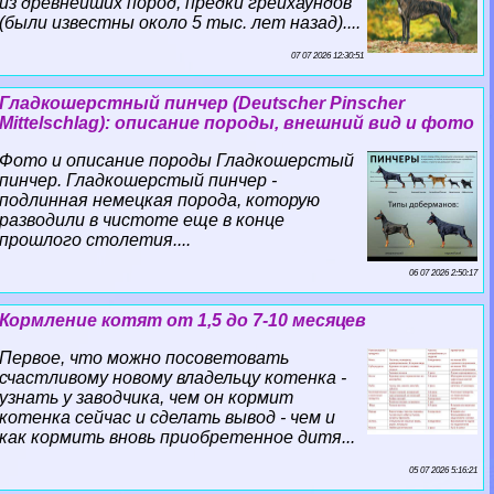
из древнейших пород, предки грейхаундов
(были известны около 5 тыс. лет назад)....
07 07 2026 12:30:51
Гладкошерстный пинчер (Deutscher Pinscher
Mittelschlag): описание породы, внешний вид и фото
Фото и описание породы Гладкошерстый
пинчер. Гладкошерстый пинчер -
подлинная немецкая порода, которую
разводили в чистоте еще в конце
прошлого столетия....
06 07 2026 2:50:17
Кормление котят от 1,5 до 7-10 месяцев
Первое, что можно посоветовать
счастливому новому владельцу котенка -
узнать у заводчика, чем он кормит
котенка сейчас и сделать вывод - чем и
как кормить вновь приобретенное дитя...
05 07 2026 5:16:21