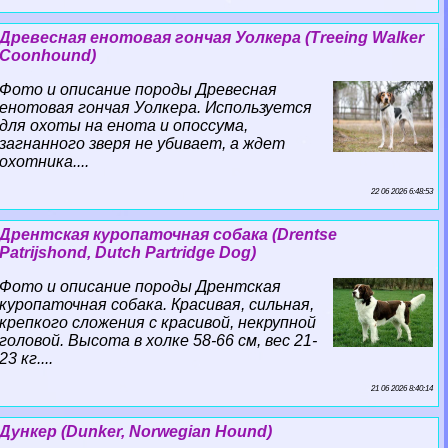
Древесная енотовая гончая Уолкера (Treeing Walker
Coonhound)
Фото и описание породы Древесная
енотовая гончая Уолкера. Используется
для охоты на енота и опоссума,
загнанного зверя не убивает, а ждет
охотника....
22 06 2026 6:48:53
Дрентская куропаточная собака (Drentse
Patrijshond, Dutch Partridge Dog)
Фото и описание породы Дрентская
куропаточная собака. Красивая, сильная,
крепкого сложения с красивой, некрупной
головой. Высота в холке 58-66 см, вес 21-
23 кг....
21 06 2026 8:40:14
Дункер (Dunker, Norwegian Hound)