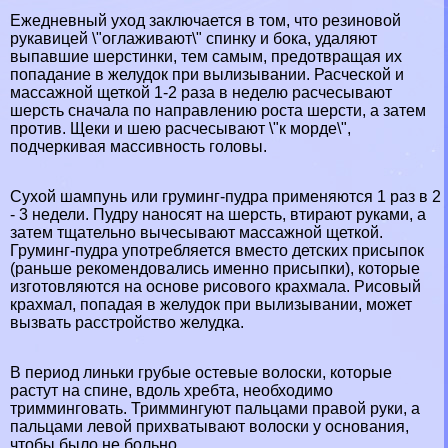
Ежедневный уход заключается в том, что резиновой
рукавицей \"оглаживают\" спинку и бока, удаляют
выпавшие шерстинки, тем самым, предотвращая их
попадание в желудок при вылизывании. Расческой и
массажной щеткой 1-2 раза в неделю расчесывают
шерсть сначала по направлению роста шерсти, а затем
против. Щеки и шею расчесывают \"к морде\",
подчеркивая массивность головы.
Сухой шампунь или груминг-пудра применяются 1 раз в 2
- 3 недели. Пудру наносят на шерсть, втирают руками, а
затем тщательно вычесывают массажной щеткой.
Груминг-пудра употрeбляется вместо детских присыпок
(раньше рекомендовались именно присыпки), которые
изготовляются на основе рисового крахмала. Рисовый
крахмал, попадая в желудок при вылизывании, может
вызвать расстройство желудка.
В период линьки грубые остевые волоски, которые
растут на спине, вдоль хребта, необходимо
тримминговать. Триммингуют пальцами правой руки, а
пальцами левой прихватывают волоски у основания,
чтобы было не больно.