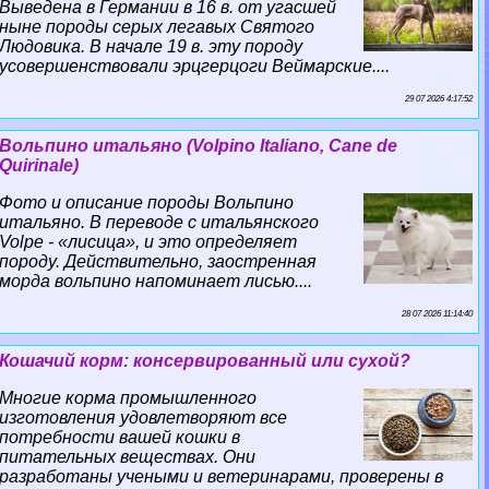
Выведена в Германии в 16 в. от угасшей
ныне породы серых легавых Святого
Людовика. В начале 19 в. эту породу
усовершенствовали эрцгерцоги Веймарские....
29 07 2026 4:17:52
Вольпино итальяно (Volpino Italiano, Cane de
Quirinale)
Фото и описание породы Вольпино
итальяно. В переводе с итальянского
Volpe - «лисица», и это определяет
породу. Действительно, заостренная
морда вольпино напоминает лисью....
28 07 2026 11:14:40
Кошачий корм: консервированный или сухой?
Многие корма промышленного
изготовления удовлетворяют все
потребности вашей кошки в
питательных веществах. Они
разработаны учеными и ветеринарами, проверены в