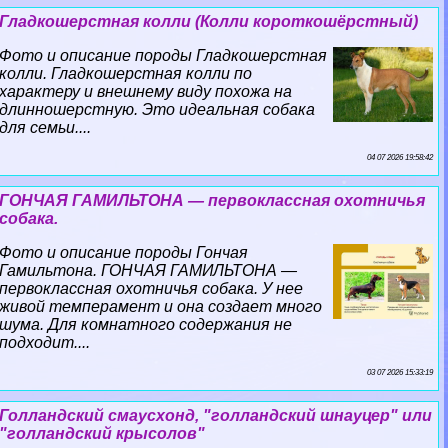
Гладкошерстная колли (Колли короткошёрстный)
Фото и описание породы Гладкошерстная
колли. Гладкошерстная колли по
хаpaктеру и внешнему виду похожа на
длинношерстную. Это идеальная собака
для семьи....
04 07 2026 19:58:42
ГОНЧАЯ ГАМИЛЬТОНА — первоклассная охотничья
собака.
Фото и описание породы Гончая
Гамильтона. ГОНЧАЯ ГАМИЛЬТОНА —
первоклассная охотничья собака. У нее
живой темперамент и она создает много
шума. Для комнатного содержания не
подходит....
03 07 2026 15:33:19
Голландский смаусхонд, "голландский шнауцер" или
"голландский крысолов"