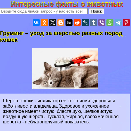
Интересные факты о животных
Груминг – уход за шерстью разных пород
кошек
Шерсть кошки - индикатор ее состояния здоровья и
заботливости владельца. Здоровое и ухоженное
животное имеет чистую, блестящую, шелковистую,
воздушную шерсть. Тусклая, жирная, взлохмаченная
шерстка - нeблагополучный показатель.