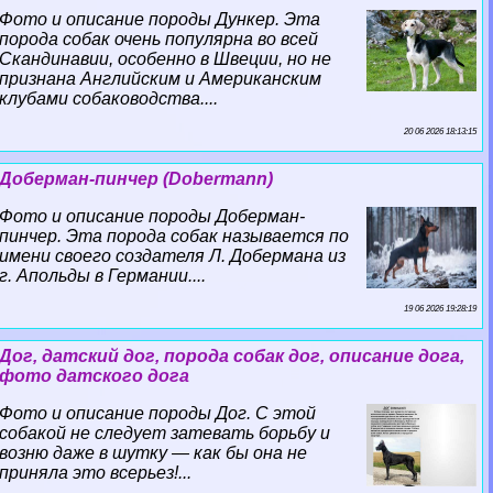
Фото и описание породы Дункер. Эта
порода собак очень популярна во всей
Скандинавии, особенно в Швеции, но не
признана Английским и Американским
клубами собаководства....
20 06 2026 18:13:15
Доберман-пинчер (Dobermann)
Фото и описание породы Доберман-
пинчер. Эта порода собак называется по
имени своего создателя Л. Добермана из
г. Апольды в Германии....
19 06 2026 19:28:19
Дог, датский дог, порода собак дог, описание дога,
фото датского дога
Фото и описание породы Дог. С этой
собакой не следует затевать борьбу и
возню даже в шутку — как бы она не
приняла это всерьез!...