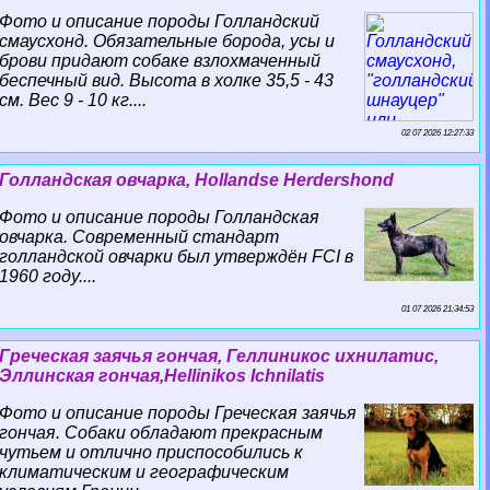
Фото и описание породы Голландский
смаусхонд. Обязательные борода, усы и
брови придают собаке взлохмаченный
беспечный вид. Высота в холке 35,5 - 43
см. Вес 9 - 10 кг....
02 07 2026 12:27:33
Голландская овчарка, Hollandse Herdershond
Фото и описание породы Голландская
овчарка. Современный стандарт
голландской овчарки был утверждён FCI в
1960 году....
01 07 2026 21:34:53
Греческая заячья гончая, Геллиникос ихнилатис,
Эллинская гончая,Hellinikos Ichnilatis
Фото и описание породы Греческая заячья
гончая. Собаки обладают прекрасным
чутьем и отлично приспособились к
климатическим и географическим