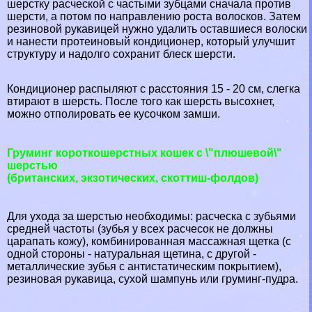
шерстку расческой с частыми зубцами сначала против
шерсти, а потом по направлению роста волосков. Затем
резиновой рукавицей нужно удалить оставшиеся волоски
и нанести протеиновый кондиционер, который улучшит
структуру и надолго сохранит блеск шерсти.
Кондиционер распыляют с расстояния 15 - 20 см, слегка
втирают в шерсть. После того как шерсть высохнет,
можно отполировать ее кусочком замши.
Груминг короткошерстных кошек с \"плюшевой\"
шерстью
(британских, экзотических, скоттиш-фолдов)
Для ухода за шерстью необходимы: расческа с зубьями
средней частоты (зубья у всех расчесок не должны
царапать кожу), комбинированная массажная щетка (с
одной стороны - натуральная щетина, с другой -
металлические зубья с антистатическим покрытием),
резиновая рукавица, сухой шампунь или груминг-пудра.