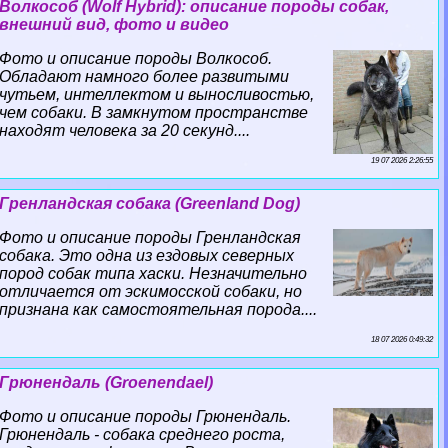
Волкособ (Wolf Hybrid): описание породы собак,
внешний вид, фото и видео
Фото и описание породы Волкособ.
Обладают намного более развитыми
чутьем, интеллектом и выносливостью,
чем собаки. В замкнутом прострaнcтве
находят человека за 20 секунд....
19 07 2026 2:26:55
Гренландская собака (Greenland Dog)
Фото и описание породы Гренландская
собака. Это одна из ездовых северных
пород собак типа хаски. Незначительно
отличается от эскимосской собаки, но
признана как самостоятельная порода....
18 07 2026 0:49:32
Грюнендаль (Groenendael)
Фото и описание породы Грюнендаль.
Грюнендаль - собака среднего роста,