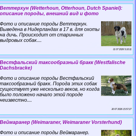
Веттерхун (Wetterhoun, Otterhoun, Dutch Spaniel):
описание породы, внешний вид и фото
Фото и описание породы Веттерхун.
Выведена в Нидерландах в 17 в. для охоты
на дичь. Происходит от старинных
выдровых собак....
31 07 2026 5:10:11
Вестфальский таксообразный бpaкк (Westfalische
Dachsbracke)
Фото и описание породы Вестфальский
таксообразный бpaкк. Порода этих собак
существует уже несколько веков, но когда
было положено начало этой породе
неизвестно....
30 07 2026 15:57:27
Веймаранер (Weimaraner, Weimaraner Vorsterhund)
Фото и описание породы Веймаранер.