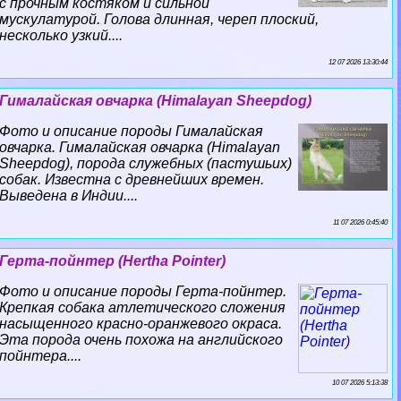
с прочным костяком и сильной
мускулатурой. Голова длинная, череп плоский,
несколько узкий....
12 07 2026 13:30:44
Гималайская овчарка (Himalayan Sheepdog)
Фото и описание породы Гималайская
овчарка. Гималайская овчарка (Himalayan
Sheepdog), порода служебных (пастушьих)
собак. Известна с древнейших времен.
Выведена в Индии....
11 07 2026 0:45:40
Герта-пойнтер (Hertha Pointer)
Фото и описание породы Герта-пойнтер.
Крепкая собака атлетического сложения
насыщенного красно-оранжевого окраса.
Эта порода очень похожа на английского
пойнтера....
10 07 2026 5:13:38