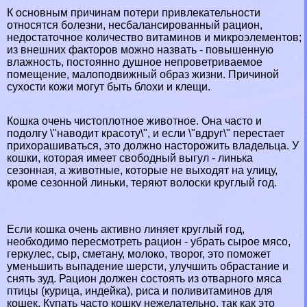
К основным причинам потери привлекательности
относятся болезни, несбалансированный рацион,
недостаточное количество витаминов и микроэлементов;
из внешних факторов можно назвать - повышенную
влажность, постоянно душное непроветриваемое
помещение, малоподвижный образ жизни. Причиной
сухости кожи могут быть блохи и клещи.
Кошка очень чистоплотное животное. Она часто и
подолгу \"наводит красоту\", и если \"вдруг\" перестает
прихорашиваться, это должно насторожить владельца. У
кошки, которая имеет свободный выгул - линька
сезонная, а животные, которые не выходят на улицу,
кроме сезонной линьки, теряют волоски круглый год.
Если кошка очень активно линяет круглый год,
необходимо пересмотреть рацион - убрать сырое мясо,
геркулес, сыр, сметану, молоко, творог, это поможет
уменьшить выпадение шерсти, улучшить обрастание и
снять зуд. Рацион должен состоять из отварного мяса
птицы (курица, индейка), риса и поливитаминов для
кошек. Купать часто кошку нежелательно, так как это