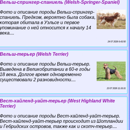
Вельш-спрингер-спаниель (Welsh-Springer-Spaniel)
Фото и описание породы Вельш-спрингер-
спаниель. Предком, вероятно была собака,
которая обитала в Уэльсе и первое
упоминание о ней относится к началу 14
века....
24 07 2026 6:43:50
Вельш-терьер (Welsh Terrier)
Фото и описание породы Вельш-терьер.
Выведена в Великобритании в 60-е годы
18 века. Долгое время одновременно
существовали 2 разновидности....
23 07 2026 11:33:31
Вест-хайленд-уайт-терьер (West Highland White
Terrier)
Фото и описание породы Вест-хайленд-уайт-терьер.
Вест-хайленд-уайт-терьер происходит из Шотландии
и Гебридских островов, также как и скотч-терьер....