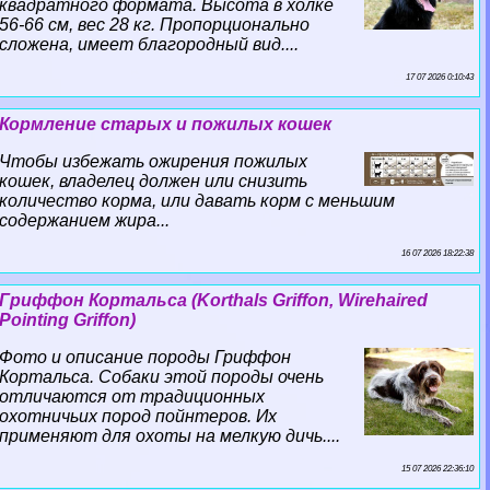
квадратного формата. Высота в холке
56-66 см, вес 28 кг. Пропорционально
сложена, имеет благородный вид....
17 07 2026 0:10:43
Кормление старых и пожилых кошек
Чтобы избежать ожирения пожилых
кошек, владелец должен или снизить
количество корма, или давать корм с меньшим
содержанием жира...
16 07 2026 18:22:38
Гриффон Кортальса (Korthals Griffon, Wirehaired
Pointing Griffon)
Фото и описание породы Гриффон
Кортальса. Собаки этой породы очень
отличаются от традиционных
охотничьих пород пойнтеров. Их
применяют для охоты на мелкую дичь....
15 07 2026 22:36:10