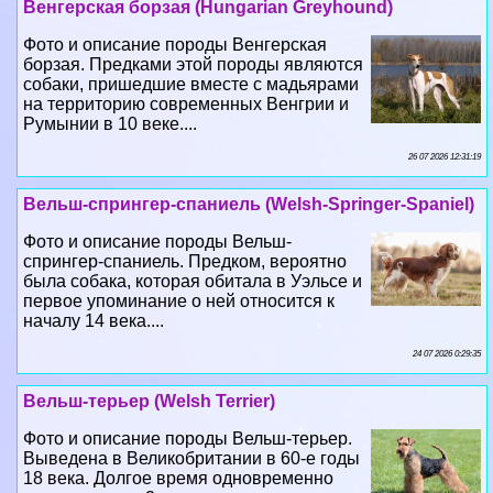
Венгерская борзая (Hungarian Greyhound)
Фото и описание породы Венгерская
борзая. Предками этой породы являются
собаки, пришедшие вместе с мадьярами
на территорию современных Венгрии и
Румынии в 10 веке....
26 07 2026 12:31:19
Вельш-спрингер-спаниель (Welsh-Springer-Spaniel)
Фото и описание породы Вельш-
спрингер-спаниель. Предком, вероятно
была собака, которая обитала в Уэльсе и
первое упоминание о ней относится к
началу 14 века....
24 07 2026 0:29:35
Вельш-терьер (Welsh Terrier)
Фото и описание породы Вельш-терьер.
Выведена в Великобритании в 60-е годы
18 века. Долгое время одновременно