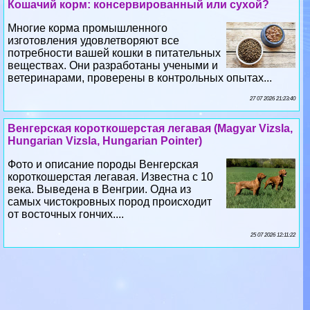
Кошачий корм: консервированный или сухой?
Многие корма промышленного
изготовления удовлетворяют все
потребности вашей кошки в питательных
веществах. Они разработаны учеными и
ветеринарами, проверены в контрольных опытах...
27 07 2026 21:23:40
Венгерская короткошерстая легавая (Magyar Vizsla,
Hungarian Vizsla, Hungarian Pointer)
Фото и описание породы Венгерская
короткошерстая легавая. Известна с 10
века. Выведена в Венгрии. Одна из
самых чистокровных пород происходит
от восточных гончих....
25 07 2026 12:11:22