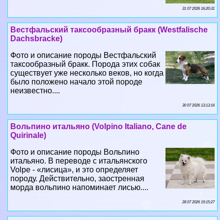
31 07 2026 16:20:31
Вестфальский таксообразный бpaкк (Westfalische
Dachsbracke)
Фото и описание породы Вестфальский
таксообразный бpaкк. Порода этих собак
существует уже несколько веков, но когда
было положено начало этой породе
неизвестно....
30 07 2026 13:13:16
Вольпино итальяно (Volpino Italiano, Cane de
Quirinale)
Фото и описание породы Вольпино
итальяно. В переводе с итальянского
Volpe - «лисица», и это определяет
породу. Действительно, заостренная
морда вольпино напоминает лисью....
28 07 2026 19:15:27