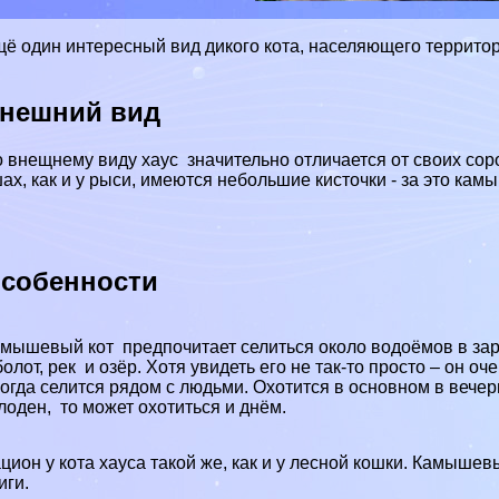
ё один интересный вид дикого кота, населяющего территор
нешний вид
 внещнему виду хаус значительно отличается от своих сор
ах, как и у рыси, имеются небольшие кисточки - за это ка
собенности
мышевый кот предпочитает селиться около водоёмов в заро
болот, рек и озёр. Хотя увидеть его не так-то просто – он о
огда селится рядом с людьми. Охотится в основном в вечерн
лоден, то может охотиться и днём.
цион у кота хауса такой же, как и у лесной кошки. Камышев
иги.