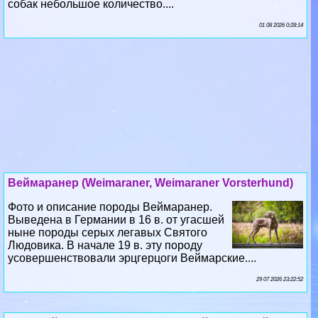
собак небольшое количество....
01 08 2026 0:28:14
Веймаранер (Weimaraner, Weimaraner Vorsterhund)
Фото и описание породы Веймаранер.
Выведена в Германии в 16 в. от угасшей
ныне породы серых легавых Святого
Людовика. В начале 19 в. эту породу
усовершенствовали эрцгерцоги Веймарские....
29 07 2026 23:22:52