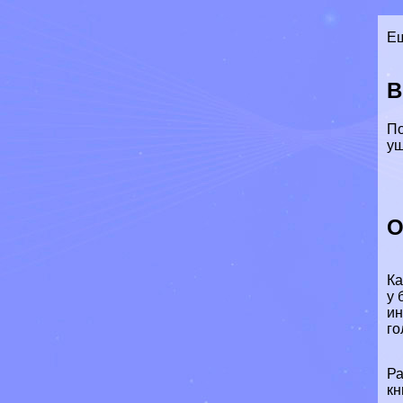
Ещ
В
По
уш
О
Ка
у 
ин
го
Ра
кн