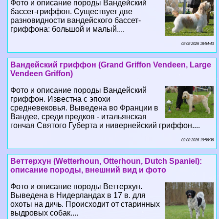
Фото и описание породы Вандейский
бассет-гриффон. Существует две
разновидности вандейского бассет-
гриффона: большой и малый....
03 08 2026 18:54:43
Вандейский гриффон (Grand Griffon Vendeen, Large
Vendeen Griffon)
Фото и описание породы Вандейский
гриффон. Известна с эпохи
средневековья. Выведена во Франции в
Вандее, среди предков - итальянская
гончая Святого Губерта и нивернейский гриффон....
02 08 2026 19:56:36
Веттерхун (Wetterhoun, Otterhoun, Dutch Spaniel):
описание породы, внешний вид и фото
Фото и описание породы Веттерхун.
Выведена в Нидерландах в 17 в. для
охоты на дичь. Происходит от старинных
выдровых собак....