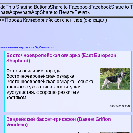
ddThis Sharing Buttons
Share to Facebook
Facebook
Share to T
hatsApp
WhatsApp
Share to Печать
Печать
<< Порода Калифорнийская спенглед (сияющая)
тема комментирования SigComments
Восточноевропейская овчарка (East European
Shepherd)
Фото и описание породы
Восточноевропейская овчарка.
Восточноевропейская овчарка - собака
крепкого сухого типа конституции,
мускулистая, с хорошо развитым
костяком....
05 08 2026 23:31:49
Вандейский бассет-гриффон (Basset Griffon
Vendeen)