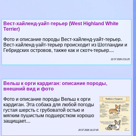
Вест-хайленд-уайт-терьер (West Highland White
Terrier)
Фото и описание породы Вест-хайленд-уайт-терьер.
Вест-хайленд-уайт-терьер происходит из Шотландии и
Гебридских островов, также как и скотч-терьер....
22 07 2026 2:51:25
Вельш к opги кардиган: описание породы,
внешний вид и фото
Фото и описание породы Вельш к opги
кардиган. Эта собака для любой погоды
густая шерсть с грубоватой остью и
мягким пушистым подшерстком хорошо
защищает....
20 07 2026 16:37:45