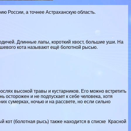
ию России, а точнее Астpaxaнскую область.
одичей. Длинные лапы, короткий хвост, большие уши. На
мышевого кота называют ещё болотной рысью.
слях высокой травы и кустарников. Его можно встретить
чень осторожен и не подпускает к себе человека, хотя
их сумерках, ночью и на рассвете, но если сильно
ый кот (болотная рысь) также находится в списке Красной