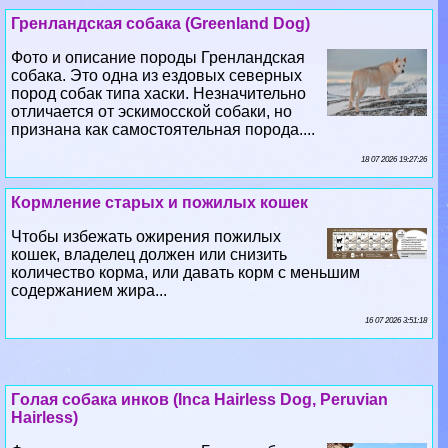
Гренландская собака (Greenland Dog)
Фото и описание породы Гренландская
собака. Это одна из ездовых северных
пород собак типа хаски. Незначительно
отличается от эскимосской собаки, но
признана как самостоятельная порода....
18 07 2026 19:27:26
Кормление старых и пожилых кошек
Чтобы избежать ожирения пожилых
кошек, владелец должен или снизить
количество корма, или давать корм с меньшим
содержанием жира...
16 07 2026 3:51:18
Гoлая собака инков (Inca Hairless Dog, Peruvian
Hairless)