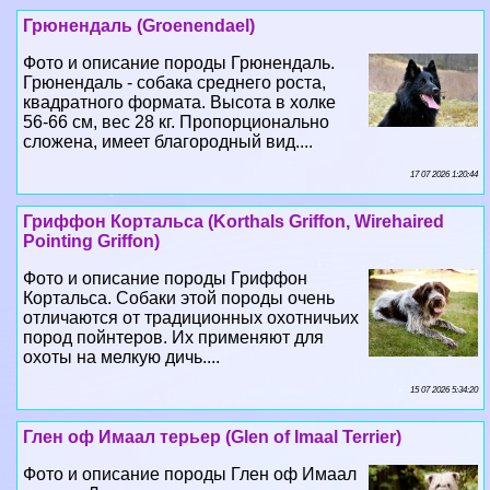
Грюнендаль (Groenendael)
Фото и описание породы Грюнендаль.
Грюнендаль - собака среднего роста,
квадратного формата. Высота в холке
56-66 см, вес 28 кг. Пропорционально
сложена, имеет благородный вид....
17 07 2026 1:20:44
Гриффон Кортальса (Korthals Griffon, Wirehaired
Pointing Griffon)
Фото и описание породы Гриффон
Кортальса. Собаки этой породы очень
отличаются от традиционных охотничьих
пород пойнтеров. Их применяют для
охоты на мелкую дичь....
15 07 2026 5:34:20
Глен оф Имаал терьер (Glen of Imaal Terrier)
Фото и описание породы Глен оф Имаал