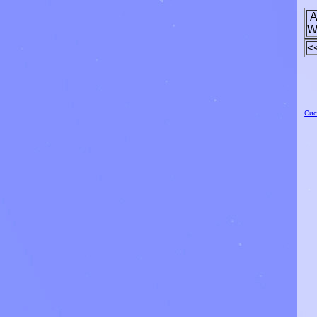
A
W
<
Сис