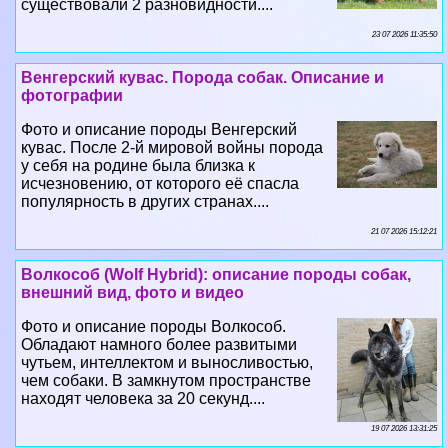
существовали 2 разновидности....
23 07 2026 11:35:50
Венгерский кувас. Порода собак. Описание и
фотографии
Фото и описание породы Венгерский
кувас. После 2-й мировой войны порода
у себя на родине была близка к
исчезновению, от которого её спасла
популярность в других странах....
21 07 2026 15:12:21
Волкособ (Wolf Hybrid): описание породы собак,
внешний вид, фото и видео
Фото и описание породы Волкособ.
Обладают намного более развитыми
чутьем, интеллектом и выносливостью,
чем собаки. В замкнутом прострaнcтве
находят человека за 20 секунд....
19 07 2026 13:31:25