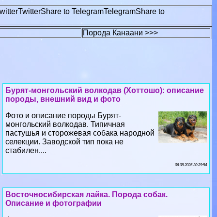
witter
Twitter
Share to Telegram
Telegram
Share to
Порода Канаани >>>
Бурят-монгольский волкодав (Хоттошо): описание
породы, внешний вид и фото
Фото и описание породы Бурят-
монгольский волкодав. Типичная
пастушья и сторожевая собака народной
селекции. Заводской тип пока не
стабилен....
06 08 2026 20:39:54
Восточносибирская лайка. Порода собак.
Описание и фотографии