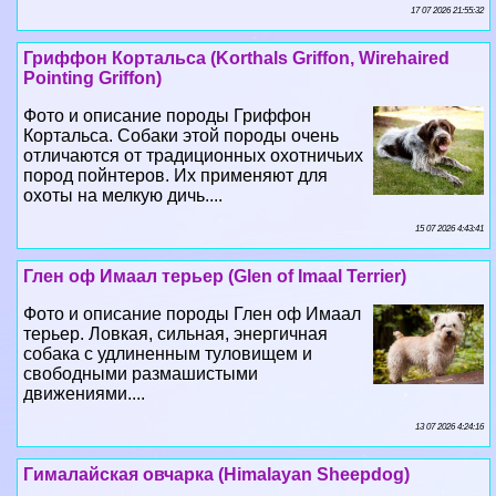
17 07 2026 21:55:32
Гриффон Кортальса (Korthals Griffon, Wirehaired
Pointing Griffon)
Фото и описание породы Гриффон
Кортальса. Собаки этой породы очень
отличаются от традиционных охотничьих
пород пойнтеров. Их применяют для
охоты на мелкую дичь....
15 07 2026 4:43:41
Глен оф Имаал терьер (Glen of Imaal Terrier)
Фото и описание породы Глен оф Имаал
терьер. Ловкая, сильная, энергичная
собака с удлиненным туловищем и
свободными размашистыми
движениями....
13 07 2026 4:24:16
Гималайская овчарка (Himalayan Sheepdog)