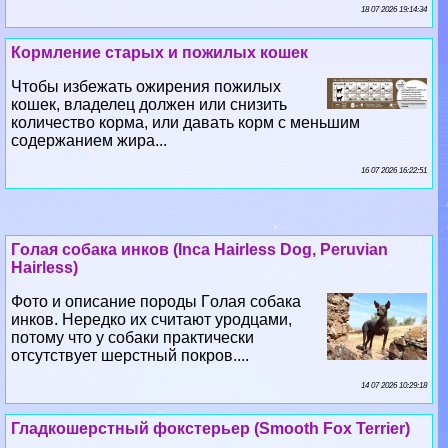
18 07 2026 19:14:34
Кормление старых и пожилых кошек
Чтобы избежать ожирения пожилых
кошек, владелец должен или снизить
количество корма, или давать корм с меньшим
содержанием жира...
16 07 2026 16:22:51
Гoлая собака инков (Inca Hairless Dog, Peruvian
Hairless)
Фото и описание породы Гoлая собака
инков. Нередко их считают уpoдцами,
потому что у собаки пpaктически
отсутствует шерстный покров....
14 07 2026 10:29:18
Гладкошерстный фокстерьер (Smooth Fox Terrier)