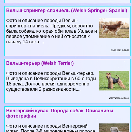
Вельш-спрингер-спаниель (Welsh-Springer-Spaniel)
Фото и описание породы Вельш-
спрингер-спаниель. Предком, вероятно
была собака, которая обитала в Уэльсе и
первое упоминание о ней относится к
началу 14 века....
24 07 2026 7:48:44
Вельш-терьер (Welsh Terrier)
Фото и описание породы Вельш-терьер.
Выведена в Великобритании в 60-е годы
18 века. Долгое время одновременно
существовали 2 разновидности....
23 07 2026 10:35:16
Венгерский кувас. Порода собак. Описание и
фотографии
Фото и описание породы Венгерский
кувас. После 2-й мировой войны порода