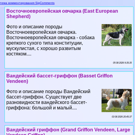
тема комментирования SigComments
Восточноевропейская овчарка (East European
Shepherd)
Фото и описание породы
Восточноевропейская овчарка.
Восточноевропейская овчарка - собака
крепкого сухого типа конституции,
мускулистая, с хорошо развитым
костяком....
05 08 2026 9:35:35
Вандейский бассет-гриффон (Basset Griffon
Vendeen)
Фото и описание породы Вандейский
бассет-гриффон. Существует две
разновидности вандейского бассет-
гриффона: большой и малый....
03 08 2026 20:45:37
Вандейский гриффон (Grand Griffon Vendeen, Large