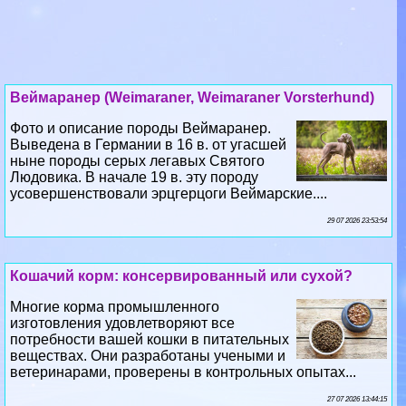
Веймаранер (Weimaraner, Weimaraner Vorsterhund)
Фото и описание породы Веймаранер.
Выведена в Германии в 16 в. от угасшей
ныне породы серых легавых Святого
Людовика. В начале 19 в. эту породу
усовершенствовали эрцгерцоги Веймарские....
29 07 2026 23:53:54
Кошачий корм: консервированный или сухой?
Многие корма промышленного
изготовления удовлетворяют все
потребности вашей кошки в питательных
веществах. Они разработаны учеными и
ветеринарами, проверены в контрольных опытах...
27 07 2026 13:44:15