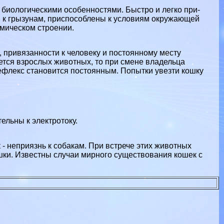
биологическими особенностями. Быстро и легко при­
ы к грызунам, приспособлены к условиям окружаю­щей
ми­ческом строении.
 привя­занности к человеку и постоянному месту
ается взрослых животных, то при смене владельца
ефлекс становится постоянным. По­пытки увезти кошку
ельны к электротоку.
- не­приязнь к собакам. При встрече этих животных
ки. Известны случаи мирного су­ществования кошек с