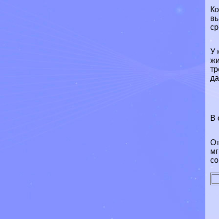
Ко
вы
ср
У 
жи
тр
да
В 
От
мг
со