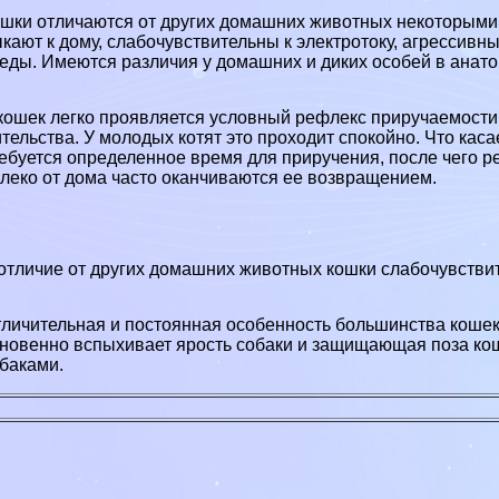
шки отличаются от других домашних жи­вотных некоторыми 
кают к дому, слабочувствительны к электротоку, агрессивн
еды. Имеются различия у до­машних и диких особей в анато
кошек легко проявляется услов­ный рефлекс приручаемости,
тельства. У молодых котят это проходит спокойно. Что кас
ебуется определенное время для приручения, после чего р
леко от дома часто оканчиваются ее возвращением.
отличие от других домашних жи­вотных кошки слабочувствит
личительная и постоянная осо­бенность большинства кошек 
новенно вспыхивает ярость собаки и защищающая поза кош
баками.