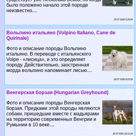
было положено начало этой породе
неизвестно....
30 07 2026 5:26:45
Вольпино итальяно (Volpino Italiano, Cane de
Quirinale)
Фото и описание породы Вольпино
итальяно. В переводе с итальянского
Volpe - «лисица», и это определяет
породу. Действительно, заостренная
морда вольпино напоминает лисью....
28 07 2026 8:22:56
Венгерская борзая (Hungarian Greyhound)
Фото и описание породы Венгерская
борзая. Предками этой породы являются
собаки, пришедшие вместе с мадьярами
на территорию современных Венгрии и
Румынии в 10 веке....
26 07 2026 18:12:26