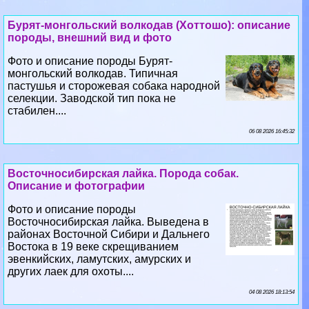
Бурят-монгольский волкодав (Хоттошо): описание
породы, внешний вид и фото
Фото и описание породы Бурят-
монгольский волкодав. Типичная
пастушья и сторожевая собака народной
селекции. Заводской тип пока не
стабилен....
06 08 2026 16:45:32
Восточносибирская лайка. Порода собак.
Описание и фотографии
Фото и описание породы
Восточносибирская лайка. Выведена в
районах Восточной Сибири и Дальнего
Востока в 19 веке скрещиванием
эвенкийских, ламутских, амурских и
других лаек для охоты....
04 08 2026 18:13:54