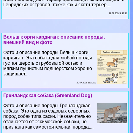
Гебридских островов, также как и скотч-терьер....
22 07 2026 8:17:11
Вельш к opги кардиган: описание породы,
внешний вид и фото
Фото и описание породы Вельш к opги
кардиган. Эта собака для любой погоды
густая шерсть с грубоватой остью и
мягким пушистым подшерстком хорошо
защищает....
20 07 2026 15:41:41
Гренландская собака (Greenland Dog)
Фото и описание породы Гренландская
собака. Это одна из ездовых северных
пород собак типа хаски. Незначительно
отличается от эскимосской собаки, но
признана как самостоятельная порода....