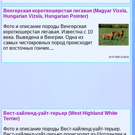
Венгерская короткошерстая легавая (Magyar Vizsla,
Hungarian Vizsla, Hungarian Pointer)
Фото и описание породы Венгерская
короткошерстая легавая. Известна с 10
века. Выведена в Венгрии. Одна из
самых чистокровных пород происходит
от восточных гончих....
25 07 2026 12:18:53
Вест-хайленд-уайт-терьер (West Highland White
Terrier)
Фото и описание породы Вест-хайленд-уайт-терьер.
Вест-хайленд-уайт-терьер происходит из Шотландии и