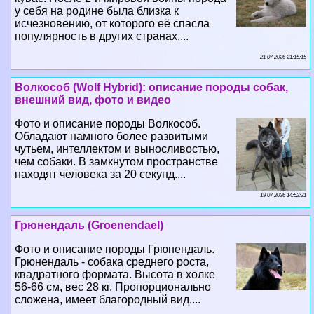
у себя на родине была близка к
исчезновению, от которого её спасла
популярность в других странах....
21 07 2026 21:15:15
Волкособ (Wolf Hybrid): описание породы собак,
внешний вид, фото и видео
Фото и описание породы Волкособ.
Обладают намного более развитыми
чутьем, интеллектом и выносливостью,
чем собаки. В замкнутом прострaнcтве
находят человека за 20 секунд....
19 07 2026 14:52:31
Грюнендаль (Groenendael)
Фото и описание породы Грюнендаль.
Грюнендаль - собака среднего роста,
квадратного формата. Высота в холке
56-66 см, вес 28 кг. Пропорционально
сложена, имеет благородный вид....