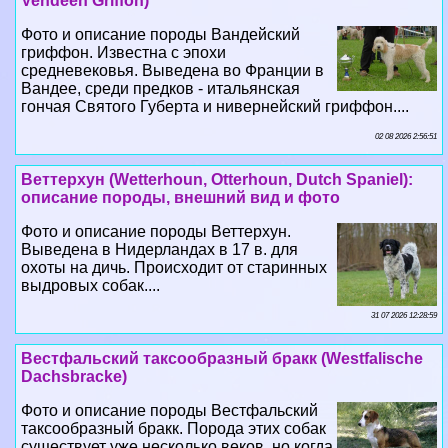
Vendeen Griffon)
Фото и описание породы Вандейский
гриффон. Известна с эпохи
средневековья. Выведена во Франции в
Вандее, среди предков - итальянская
гончая Святого Губерта и нивернейский гриффон....
02 08 2026 2:56:51
Веттерхун (Wetterhoun, Otterhoun, Dutch Spaniel):
описание породы, внешний вид и фото
Фото и описание породы Веттерхун.
Выведена в Нидерландах в 17 в. для
охоты на дичь. Происходит от старинных
выдровых собак....
31 07 2026 12:28:59
Вестфальский таксообразный бpaкк (Westfalische
Dachsbracke)
Фото и описание породы Вестфальский
таксообразный бpaкк. Порода этих собак
существует уже несколько веков, но когда