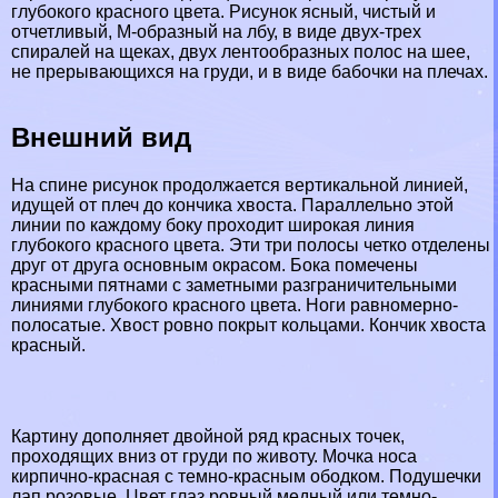
глубокого красного цвета. Рисунок ясный, чистый и
отчетливый, М-образный на лбу, в виде двух-трех
спиралей на щеках, двух лентообразных полос на шее,
не прерывающихся на гpyди, и в виде бабочки на плечах.
Внешний вид
На спине рисунок продолжается вертикальной линией,
идущей от плеч до кончика хвоста. Параллельно этой
линии по каждому боку проходит широкая линия
глубокого красного цвета. Эти три полосы четко отделены
друг от друга основным окрасом. Бока помечены
красными пятнами с заметными разграничительными
линиями глубокого красного цвета. Ноги равномерно-
полосатые. Хвост ровно покрыт кольцами. Кончик хвоста
красный.
Картину дополняет двойной ряд красных точек,
проходящих вниз от гpyди по животу. Мочка носа
кирпично-красная с темно-красным ободком. Подушечки
лап розовые. Цвет глаз ровный медный или темно-