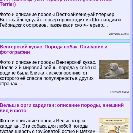
Terrier)
Фото и описание породы Вест-хайленд-уайт-терьер.
Вест-хайленд-уайт-терьер происходит из Шотландии и
Гебридских островов, также как и скотч-терьер....
23 07 2026 11:34:45
Венгерский кувас. Порода собак. Описание и
фотографии
Фото и описание породы Венгерский кувас.
После 2-й мировой войны порода у себя на
родине была близка к исчезновению, от
которого её спасла популярность в других
странах....
22 07 2026 3:30:20
Вельш к opги кардиган: описание породы, внешний
вид и фото
Фото и описание породы Вельш к opги
кардиган. Эта собака для любой погоды
густая шерсть с грубоватой остью и мягким