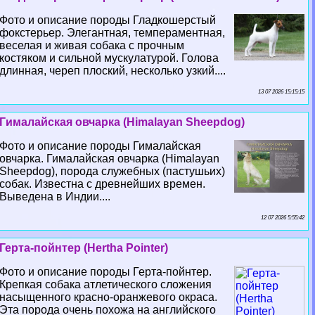
Фото и описание породы Гладкошерстый
фокстерьер. Элегантная, темпераментная,
веселая и живая собака с прочным
костяком и сильной мускулатурой. Голова
длинная, череп плоский, несколько узкий....
13 07 2026 15:15:15
Гималайская овчарка (Himalayan Sheepdog)
Фото и описание породы Гималайская
овчарка. Гималайская овчарка (Himalayan
Sheepdog), порода служебных (пастушьих)
собак. Известна с древнейших времен.
Выведена в Индии....
12 07 2026 5:55:42
Герта-пойнтер (Hertha Pointer)
Фото и описание породы Герта-пойнтер.
Крепкая собака атлетического сложения
насыщенного красно-оранжевого окраса.
Эта порода очень похожа на английского