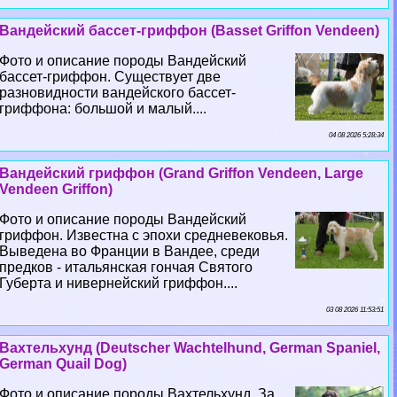
Вандейский бассет-гриффон (Basset Griffon Vendeen)
Фото и описание породы Вандейский
бассет-гриффон. Существует две
разновидности вандейского бассет-
гриффона: большой и малый....
04 08 2026 5:28:34
Вандейский гриффон (Grand Griffon Vendeen, Large
Vendeen Griffon)
Фото и описание породы Вандейский
гриффон. Известна с эпохи средневековья.
Выведена во Франции в Вандее, среди
предков - итальянская гончая Святого
Губерта и нивернейский гриффон....
03 08 2026 11:53:51
Вахтельхунд (Deutscher Wachtelhund, German Spaniel,
German Quail Dog)
Фото и описание породы Вахтельхунд. За