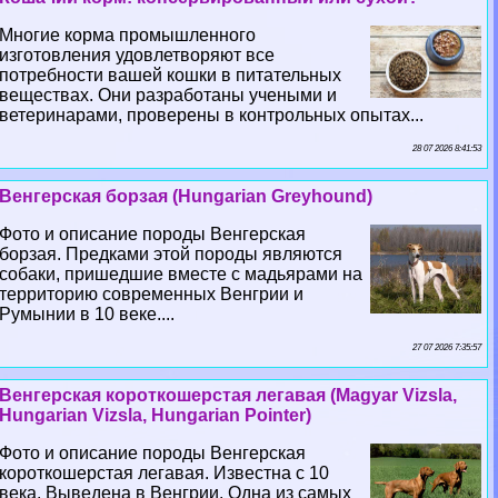
Многие корма промышленного
изготовления удовлетворяют все
потребности вашей кошки в питательных
веществах. Они разработаны учеными и
ветеринарами, проверены в контрольных опытах...
28 07 2026 8:41:53
Венгерская борзая (Hungarian Greyhound)
Фото и описание породы Венгерская
борзая. Предками этой породы являются
собаки, пришедшие вместе с мадьярами на
территорию современных Венгрии и
Румынии в 10 веке....
27 07 2026 7:35:57
Венгерская короткошерстая легавая (Magyar Vizsla,
Hungarian Vizsla, Hungarian Pointer)
Фото и описание породы Венгерская
короткошерстая легавая. Известна с 10
века. Выведена в Венгрии. Одна из самых