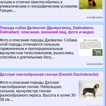
чутьем и отлично приспособились к
климатическим и географическим условиям
Греции....
01 07 2026 15:46:36
Порода собак Далматин (Далматинец, Dalmatians,
Dalmatian): описание, внешний вид, фото и видео
Фото и описание породы Далматин. Собака
этой породы отличается сильным,
гармоничным и пропорциональным
мускулистым телосложением, вынослива,
способна к длительному бегу....
30 06 2026 15:50:22
Датская таксообразная гончая (Danish Dachsbracke)
Фото и описание породы Датская
таксообразная гончая. Небольшая,
сильная, мускулистая гончая
разнообразного окраса. Высота в холке 30-
38 см....