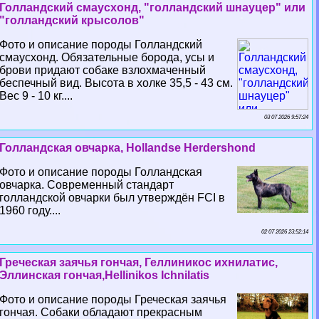
Голландский смаусхонд, "голландский шнауцер" или
"голландский крысолов"
Фото и описание породы Голландский
смаусхонд. Обязательные борода, усы и
брови придают собаке взлохмаченный
беспечный вид. Высота в холке 35,5 - 43 см.
Вес 9 - 10 кг....
03 07 2026 9:57:24
Голландская овчарка, Hollandse Herdershond
Фото и описание породы Голландская
овчарка. Современный стандарт
голландской овчарки был утверждён FCI в
1960 году....
02 07 2026 23:52:14
Греческая заячья гончая, Геллиникос ихнилатис,
Эллинская гончая,Hellinikos Ichnilatis
Фото и описание породы Греческая заячья
гончая. Собаки обладают прекрасным