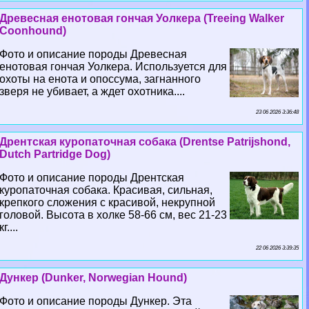
Древесная енотовая гончая Уолкера (Treeing Walker
Coonhound)
Фото и описание породы Древесная
енотовая гончая Уолкера. Используется для
охоты на енота и опоссума, загнанного
зверя не убивает, а ждет охотника....
23 06 2026 3:36:48
Дрентская куропаточная собака (Drentse Patrijshond,
Dutch Partridge Dog)
Фото и описание породы Дрентская
куропаточная собака. Красивая, сильная,
крепкого сложения с красивой, некрупной
головой. Высота в холке 58-66 см, вес 21-23
кг....
22 06 2026 3:39:35
Дункер (Dunker, Norwegian Hound)
Фото и описание породы Дункер. Эта