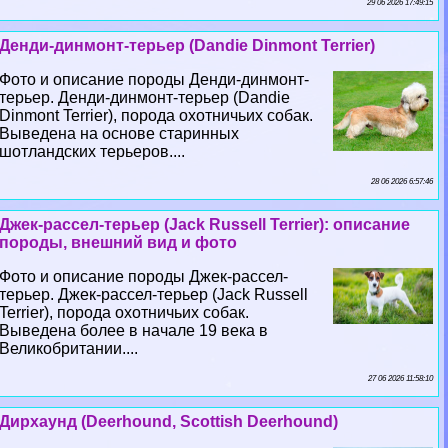
29 06 2026 17:49:15
Денди-динмонт-терьер (Dandie Dinmont Terrier)
Фото и описание породы Денди-динмонт-
терьер. Денди-динмонт-терьер (Dandie
Dinmont Terrier), порода охотничьих собак.
Выведена на основе старинных
шотландских терьеров....
28 06 2026 6:57:46
Джек-рассел-терьер (Jack Russell Terrier): описание
породы, внешний вид и фото
Фото и описание породы Джек-рассел-
терьер. Джек-рассел-терьер (Jack Russell
Terrier), порода охотничьих собак.
Выведена более в начале 19 века в
Великобритании....
27 06 2026 11:58:10
Дирхаунд (Deerhound, Scottish Deerhound)