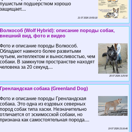
пушистым подшерстком хорошо
защищает....
21 07 2026 19:50:18
Волкособ (Wolf Hybrid): описание породы собак,
внешний вид, фото и видео
Фото и описание породы Волкособ.
Обладают намного более развитыми
чутьем, интеллектом и выносливостью, чем
собаки. В замкнутом прострaнcтве находят
человека за 20 секунд....
20 07 2026 3:25:50
Гренландская собака (Greenland Dog)
Фото и описание породы Гренландская
собака. Это одна из ездовых северных
пород собак типа хаски. Незначительно
отличается от эскимосской собаки, но
признана как самостоятельная порода....
19 07 2026 23:16:46