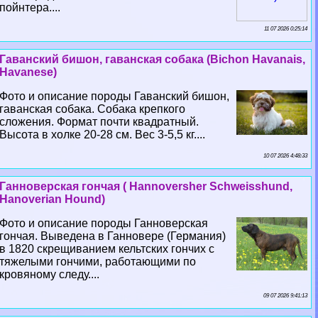
пойнтера....
11 07 2026 0:25:14
Гаванский бишон, гаванская собака (Bichon Havanais,
Havanese)
Фото и описание породы Гаванский бишон,
гаванская собака. Собака крепкого
сложения. Формат почти квадратный.
Высота в холке 20-28 см. Вес 3-5,5 кг....
10 07 2026 4:48:33
Ганноверская гончая ( Hannoversher Schweisshund,
Hanoverian Hound)
Фото и описание породы Ганноверская
гончая. Выведена в Ганновере (Германия)
в 1820 скрещиванием кельтских гончих с
тяжелыми гончими, работающими по
кровяному следу....
09 07 2026 9:41:13