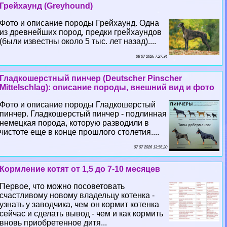
Грейхаунд (Greyhound)
Фото и описание породы Грейхаунд. Одна
из древнейших пород, предки грейхаундов
(были известны около 5 тыс. лет назад)....
08 07 2026 7:27:34
Гладкошерстный пинчер (Deutscher Pinscher
Mittelschlag): описание породы, внешний вид и фото
Фото и описание породы Гладкошерстый
пинчер. Гладкошерстый пинчер - подлинная
немецкая порода, которую разводили в
чистоте еще в конце прошлого столетия....
07 07 2026 13:56:20
Кормление котят от 1,5 до 7-10 месяцев
Первое, что можно посоветовать
счастливому новому владельцу котенка -
узнать у заводчика, чем он кормит котенка
сейчас и сделать вывод - чем и как кормить
вновь приобретенное дитя...