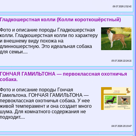
06 07 2026 2:52:41
Гладкошерстная колли (Колли короткошёрстный)
Фото и описание породы Гладкошерстная
колли. Гладкошерстная колли по хаpaктеру
и внешнему виду похожа на
длинношерстную. Это идеальная собака
для семьи....
05 07 2026 22:24:31
ГОНЧАЯ ГАМИЛЬТОНА — первоклассная охотничья
собака.
Фото и описание породы Гончая
Гамильтона. ГОНЧАЯ ГАМИЛЬТОНА —
первоклассная охотничья собака. У нее
живой темперамент и она создает много
шума. Для комнатного содержания не
подходит....
04 07 2026 20:19:47