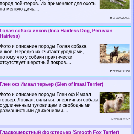
пород пойнтеров. Их применяют для охоты
на мелкую дичь....
16 07 2026 22:36:31
Гoлая собака инков (Inca Hairless Dog, Peruvian
Hairless)
Фото и описание породы Гoлая собака
инков. Нередко их считают уpoдцами,
потому что у собаки пpaктически
отсутствует шерстный покров....
15 07 2026 15:15:58
Глен оф Имаал терьер (Glen of Imaal Terrier)
Фото и описание породы Глен оф Имаал
терьер. Ловкая, сильная, энергичная собака
с удлиненным туловищем и свободными
размашистыми движениями....
14 07 2026 2:32:47
Гладкошерстный фокстерьер (Smooth Fox Terrier)