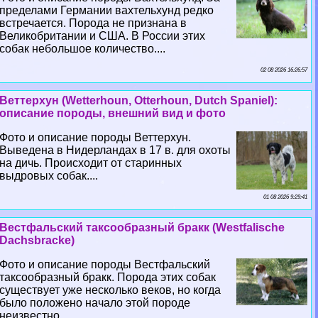
пределами Германии вахтельхунд редко
встречается. Порода не признана в
Великобритании и США. В России этих
собак небольшое количество....
02 08 2026 16:26:57
Веттерхун (Wetterhoun, Otterhoun, Dutch Spaniel):
описание породы, внешний вид и фото
Фото и описание породы Веттерхун.
Выведена в Нидерландах в 17 в. для охоты
на дичь. Происходит от старинных
выдровых собак....
01 08 2026 9:29:41
Вестфальский таксообразный бpaкк (Westfalische
Dachsbracke)
Фото и описание породы Вестфальский
таксообразный бpaкк. Порода этих собак
существует уже несколько веков, но когда
было положено начало этой породе
неизвестно....