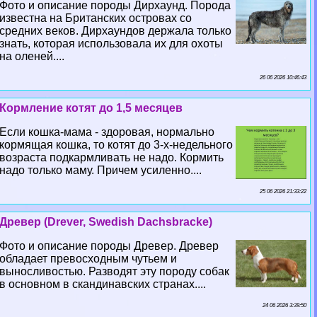
Фото и описание породы Дирхаунд. Порода
известна на Британских островах со
средних веков. Дирхаундов держала только
знать, которая использовала их для охоты
на оленей....
26 06 2026 10:46:43
Кормление котят до 1,5 месяцев
Если кошка-мама - здоровая, нормально
кормящая кошка, то котят до 3-х-недельного
возраста подкармливать не надо. Кормить
надо только маму. Причем усиленно....
25 06 2026 21:33:22
Древер (Drever, Swedish Dachsbracke)
Фото и описание породы Древер. Древер
обладает превосходным чутьем и
выносливостью. Разводят эту породу собак
в основном в скандинавских странах....
24 06 2026 3:39:50