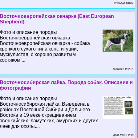
07 08 2026 8:18:41
Восточноевропейская овчарка (East European
Shepherd)
Фото и описание породы
Восточноевропейская овчарка.
Восточноевропейская овчарка - собака
крепкого сухого типа конституции,
мускулистая, с хорошо развитым
костяком....
06 08 2026 18:25:31
Восточносибирская лайка. Порода собак. Описание и
фотографии
Фото и описание породы
Восточносибирская лайка. Выведена в
районах Восточной Сибири и Дальнего
Востока в 19 веке скрещиванием
эвенкийских, ламутских, амурских и других
лаек для охоты....
05 08 2026 11:15:23