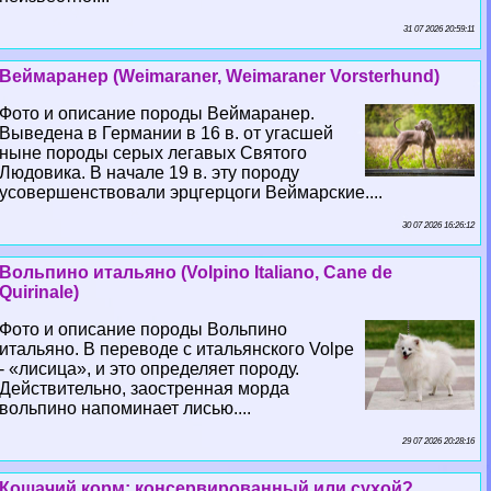
31 07 2026 20:59:11
Веймаранер (Weimaraner, Weimaraner Vorsterhund)
Фото и описание породы Веймаранер.
Выведена в Германии в 16 в. от угасшей
ныне породы серых легавых Святого
Людовика. В начале 19 в. эту породу
усовершенствовали эрцгерцоги Веймарские....
30 07 2026 16:26:12
Вольпино итальяно (Volpino Italiano, Cane de
Quirinale)
Фото и описание породы Вольпино
итальяно. В переводе с итальянского Volpe
- «лисица», и это определяет породу.
Действительно, заостренная морда
вольпино напоминает лисью....
29 07 2026 20:28:16
Кошачий корм: консервированный или сухой?