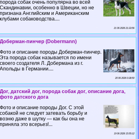
порода собак очень популярна во всей
Скандинавии, особенно в Швеции, но не
признана Английским и Американским
клубами собаководства....
21 06 2026 21:33:56
Доберман-пинчер (Dobermann)
Фото и описание породы Доберман-пинчер.
Эта порода собак называется по имени
своего создателя Л. Добермана из г.
Апольды в Германии....
20 06 2026 0:38:50
Дог, датский дог, порода собак дог, описание дога,
фото датского дога
Фото и описание породы Дог. С этой
собакой не следует затевать борьбу и
возню даже в шутку — как бы она не
приняла это всерьез!...
19 06 2026 15:55:12