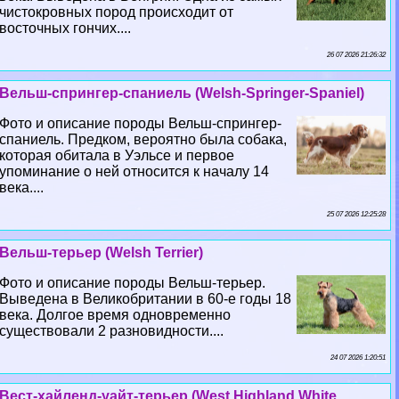
чистокровных пород происходит от
восточных гончих....
26 07 2026 21:26:32
Вельш-спрингер-спаниель (Welsh-Springer-Spaniel)
Фото и описание породы Вельш-спрингер-
спаниель. Предком, вероятно была собака,
которая обитала в Уэльсе и первое
упоминание о ней относится к началу 14
века....
25 07 2026 12:25:28
Вельш-терьер (Welsh Terrier)
Фото и описание породы Вельш-терьер.
Выведена в Великобритании в 60-е годы 18
века. Долгое время одновременно
существовали 2 разновидности....
24 07 2026 1:20:51
Вест-хайленд-уайт-терьер (West Highland White