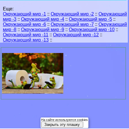
Еще:
Окружающий мир -1
::
Окружающий мир -2
::
Окружающий
мир -3
::
Окружающий мир -4
::
Окружающий мир -5
::
Окружающий мир -6
::
Окружающий мир -7
::
Окружающий
мир -8
::
Окружающий мир -9
::
Окружающий мир -10
::
Окружающий мир -11
::
Окружающий мир -12
::
Окружающий мир -13
::
На сайте используются cookies
Закрыть эту плашку