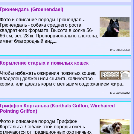
Грюнендаль (Groenendael)
Фото и описание породы Грюнендаль.
Грюнендаль - собака среднего роста,
квадратного формата. Высота в холке 56-
66 см, вес 28 кг. Пропорционально сложена,
имеет благородный вид....
18 07 2026 15:14:40
Кормление старых и пожилых кошек
Чтобы избежать ожирения пожилых кошек,
владелец должен или снизить количество
корма, или давать корм с меньшим содержанием жира...
17 07 2026 15:22:52
Гриффон Кортальса (Korthals Griffon, Wirehaired
Pointing Griffon)
Фото и описание породы Гриффон
Кортальса. Собаки этой породы очень
отличаются от традиционных охотничьих