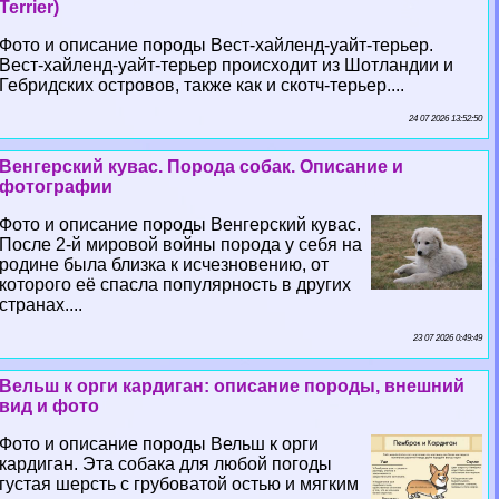
Terrier)
Фото и описание породы Вест-хайленд-уайт-терьер.
Вест-хайленд-уайт-терьер происходит из Шотландии и
Гебридских островов, также как и скотч-терьер....
24 07 2026 13:52:50
Венгерский кувас. Порода собак. Описание и
фотографии
Фото и описание породы Венгерский кувас.
После 2-й мировой войны порода у себя на
родине была близка к исчезновению, от
которого её спасла популярность в других
странах....
23 07 2026 0:49:49
Вельш к opги кардиган: описание породы, внешний
вид и фото
Фото и описание породы Вельш к opги
кардиган. Эта собака для любой погоды
густая шерсть с грубоватой остью и мягким