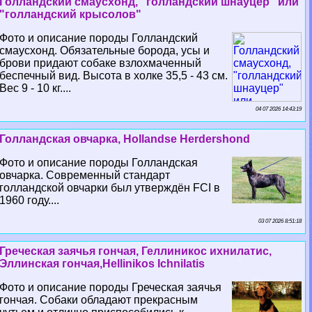
Голландский смаусхонд, "голландский шнауцер" или
"голландский крысолов"
Фото и описание породы Голландский
смаусхонд. Обязательные борода, усы и
брови придают собаке взлохмаченный
беспечный вид. Высота в холке 35,5 - 43 см.
Вес 9 - 10 кг....
04 07 2026 14:43:19
Голландская овчарка, Hollandse Herdershond
Фото и описание породы Голландская
овчарка. Современный стандарт
голландской овчарки был утверждён FCI в
1960 году....
03 07 2026 8:51:18
Греческая заячья гончая, Геллиникос ихнилатис,
Эллинская гончая,Hellinikos Ichnilatis
Фото и описание породы Греческая заячья
гончая. Собаки обладают прекрасным