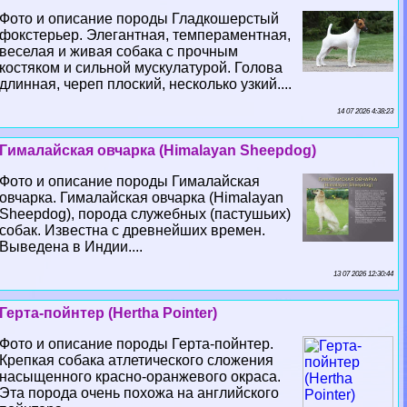
Фото и описание породы Гладкошерстый
фокстерьер. Элегантная, темпераментная,
веселая и живая собака с прочным
костяком и сильной мускулатурой. Голова
длинная, череп плоский, несколько узкий....
14 07 2026 4:38:23
Гималайская овчарка (Himalayan Sheepdog)
Фото и описание породы Гималайская
овчарка. Гималайская овчарка (Himalayan
Sheepdog), порода служебных (пастушьих)
собак. Известна с древнейших времен.
Выведена в Индии....
13 07 2026 12:30:44
Герта-пойнтер (Hertha Pointer)
Фото и описание породы Герта-пойнтер.
Крепкая собака атлетического сложения
насыщенного красно-оранжевого окраса.
Эта порода очень похожа на английского