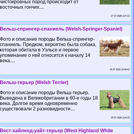
чистокровных пород происходит от
восточных гончих....
27 07 2026 3:47:10
Вельш-спрингер-спаниель (Welsh-Springer-Spaniel)
Фото и описание породы Вельш-спрингер-
спаниель. Предком, вероятно была собака,
которая обитала в Уэльсе и первое
упоминание о ней относится к началу 14
века....
26 07 2026 10:49:41
Вельш-терьер (Welsh Terrier)
Фото и описание породы Вельш-терьер.
Выведена в Великобритании в 60-е годы 18
века. Долгое время одновременно
существовали 2 разновидности....
25 07 2026 3:24:35
Вест-хайленд-уайт-терьер (West Highland White