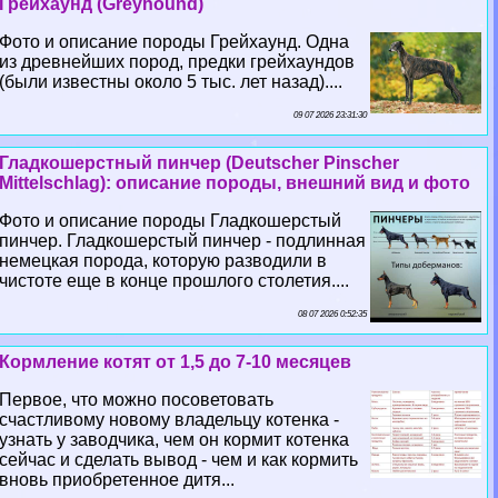
Грейхаунд (Greyhound)
Фото и описание породы Грейхаунд. Одна
из древнейших пород, предки грейхаундов
(были известны около 5 тыс. лет назад)....
09 07 2026 23:31:30
Гладкошерстный пинчер (Deutscher Pinscher
Mittelschlag): описание породы, внешний вид и фото
Фото и описание породы Гладкошерстый
пинчер. Гладкошерстый пинчер - подлинная
немецкая порода, которую разводили в
чистоте еще в конце прошлого столетия....
08 07 2026 0:52:35
Кормление котят от 1,5 до 7-10 месяцев
Первое, что можно посоветовать
счастливому новому владельцу котенка -
узнать у заводчика, чем он кормит котенка
сейчас и сделать вывод - чем и как кормить
вновь приобретенное дитя...