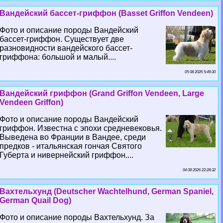
Вандейский бассет-гриффон (Basset Griffon Vendeen)
Фото и описание породы Вандейский
бассет-гриффон. Существует две
разновидности вандейского бассет-
гриффона: большой и малый....
05 08 2026 5:49:30
Вандейский гриффон (Grand Griffon Vendeen, Large
Vendeen Griffon)
Фото и описание породы Вандейский
гриффон. Известна с эпохи средневековья.
Выведена во Франции в Вандее, среди
предков - итальянская гончая Святого
Губерта и нивернейский гриффон....
04 08 2026 22:28:32
Вахтельхунд (Deutscher Wachtelhund, German Spaniel,
German Quail Dog)
Фото и описание породы Вахтельхунд. За