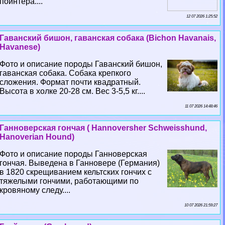
пойнтера....
12 07 2026 1:25:52
Гаванский бишон, гаванская собака (Bichon Havanais,
Havanese)
Фото и описание породы Гаванский бишон,
гаванская собака. Собака крепкого
сложения. Формат почти квадратный.
Высота в холке 20-28 см. Вес 3-5,5 кг....
11 07 2026 14:48:46
Ганноверская гончая ( Hannoversher Schweisshund,
Hanoverian Hound)
Фото и описание породы Ганноверская
гончая. Выведена в Ганновере (Германия)
в 1820 скрещиванием кельтских гончих с
тяжелыми гончими, работающими по
кровяному следу....
10 07 2026 21:59:27