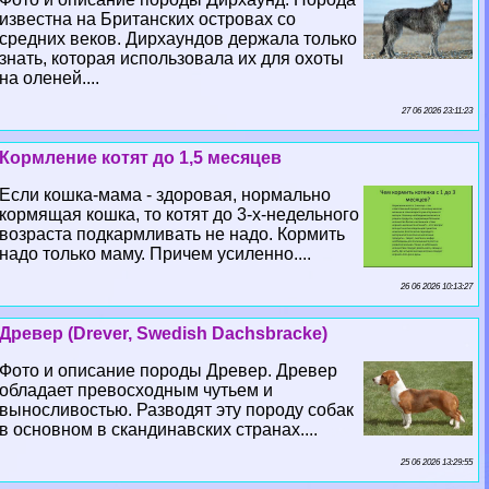
известна на Британских островах со
средних веков. Дирхаундов держала только
знать, которая использовала их для охоты
на оленей....
27 06 2026 23:11:23
Кормление котят до 1,5 месяцев
Если кошка-мама - здоровая, нормально
кормящая кошка, то котят до 3-х-недельного
возраста подкармливать не надо. Кормить
надо только маму. Причем усиленно....
26 06 2026 10:13:27
Древер (Drever, Swedish Dachsbracke)
Фото и описание породы Древер. Древер
обладает превосходным чутьем и
выносливостью. Разводят эту породу собак
в основном в скандинавских странах....
25 06 2026 13:29:55