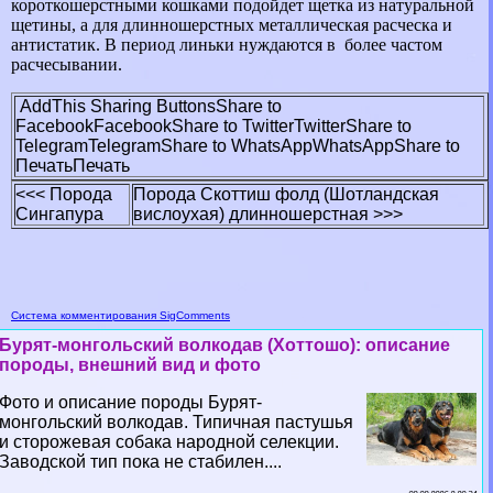
короткошерстными кошками подойдет щетка из натуральной
щетины, а для длинношерстных металлическая расческа и
антистатик. В период линьки нуждаются в более частом
расчесывании.
AddThis Sharing Buttons
Share to
Facebook
Facebook
Share to Twitter
Twitter
Share to
Telegram
Telegram
Share to WhatsApp
WhatsApp
Share to
Печать
Печать
<<< Порода
Порода Скоттиш фолд (Шотландская
Сингапура
вислоухая) длинношерстная >>>
Система комментирования SigComments
Бурят-монгольский волкодав (Хоттошо): описание
породы, внешний вид и фото
Фото и описание породы Бурят-
монгольский волкодав. Типичная пастушья
и сторожевая собака народной селекции.
Заводской тип пока не стабилен....