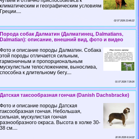
чутьем и отлично приспособились к
климатическим и географическим условиям
Греции....
02 07 2026 23:46:22
Порода собак Далматин (Далматинец, Dalmatians,
Dalmatian): описание, внешний вид, фото и видео
Фото и описание породы Далматин. Собака
этой породы отличается сильным,
гармоничным и пропорциональным
мускулистым телосложением, вынослива,
способна к длительному бегу....
01 07 2026 7:39:26
Датская таксообразная гончая (Danish Dachsbracke)
Фото и описание породы Датская
таксообразная гончая. Небольшая,
сильная, мускулистая гончая
разнообразного окраса. Высота в холке 30-
38 см....
30 06 2026 8:14:22