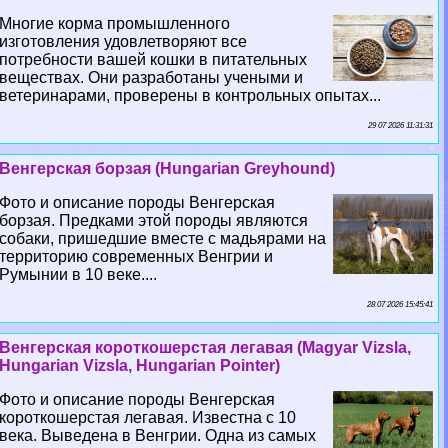
Многие корма промышленного
изготовления удовлетворяют все
потребности вашей кошки в питательных
веществах. Они разработаны учеными и
ветеринарами, проверены в контрольных опытах...
29 07 2026 11:31:31
Венгерская борзая (Hungarian Greyhound)
Фото и описание породы Венгерская
борзая. Предками этой породы являются
собаки, пришедшие вместе с мадьярами на
территорию современных Венгрии и
Румынии в 10 веке....
28 07 2026 15:45:41
Венгерская короткошерстая легавая (Magyar Vizsla,
Hungarian Vizsla, Hungarian Pointer)
Фото и описание породы Венгерская
короткошерстая легавая. Известна с 10
века. Выведена в Венгрии. Одна из самых