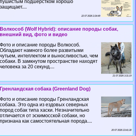
пушистым подшерстком хорошо
защищает....
22 07 2026 2:24:49
Волкособ (Wolf Hybrid): описание породы собак,
внешний вид, фото и видео
Фото и описание породы Волкособ.
Обладают намного более развитыми
чутьем, интеллектом и выносливостью, чем
собаки. В замкнутом прострaнcтве находят
человека за 20 секунд....
21 07 2026 3:31:19
Гренландская собака (Greenland Dog)
Фото и описание породы Гренландская
собака. Это одна из ездовых северных
пород собак типа хаски. Незначительно
отличается от эскимосской собаки, но
признана как самостоятельная порода....
20 07 2026 23:41:30