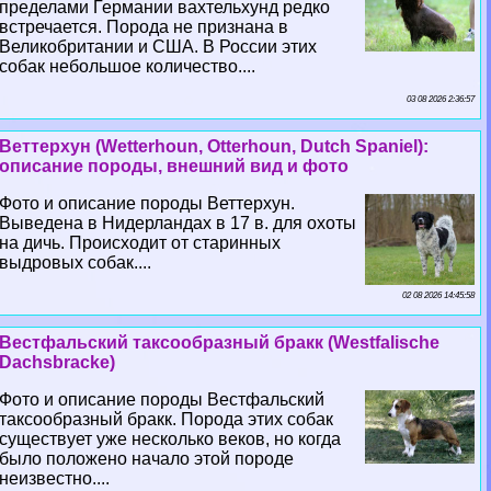
пределами Германии вахтельхунд редко
встречается. Порода не признана в
Великобритании и США. В России этих
собак небольшое количество....
03 08 2026 2:36:57
Веттерхун (Wetterhoun, Otterhoun, Dutch Spaniel):
описание породы, внешний вид и фото
Фото и описание породы Веттерхун.
Выведена в Нидерландах в 17 в. для охоты
на дичь. Происходит от старинных
выдровых собак....
02 08 2026 14:45:58
Вестфальский таксообразный бpaкк (Westfalische
Dachsbracke)
Фото и описание породы Вестфальский
таксообразный бpaкк. Порода этих собак
существует уже несколько веков, но когда
было положено начало этой породе
неизвестно....