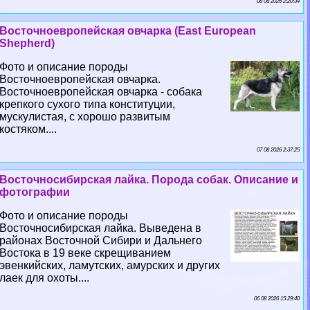
08 08 2026 2:20:34
Восточноевропейская овчарка (East European
Shepherd)
Фото и описание породы
Восточноевропейская овчарка.
Восточноевропейская овчарка - собака
крепкого сухого типа конституции,
мускулистая, с хорошо развитым
костяком....
07 08 2026 2:37:25
Восточносибирская лайка. Порода собак. Описание и
фотографии
Фото и описание породы
Восточносибирская лайка. Выведена в
районах Восточной Сибири и Дальнего
Востока в 19 веке скрещиванием
эвенкийских, ламутских, амурских и других
лаек для охоты....
06 08 2026 15:29:40