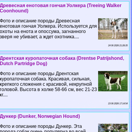
Древесная енотовая гончая Уолкера (Treeing Walker
Coonhound)
Фото и описание породы Древесная
енотовая гончая Уолкера. Используется для
охоты на енота и опоссума, загнанного
зверя не убивает, а ждет охотника....
24 06 2026 21:28:35
Дрентская куропаточная собака (Drentse Patrijshond,
Dutch Partridge Dog)
Фото и описание породы Дрентская
куропаточная собака. Красивая, сильная,
крепкого сложения с красивой, некрупной
головой. Высота в холке 58-66 см, вес 21-23
кг....
23 06 2026 17:14:54
Дункер (Dunker, Norwegian Hound)
Фото и описание породы Дункер. Эта
порода собак очень популярна во всей