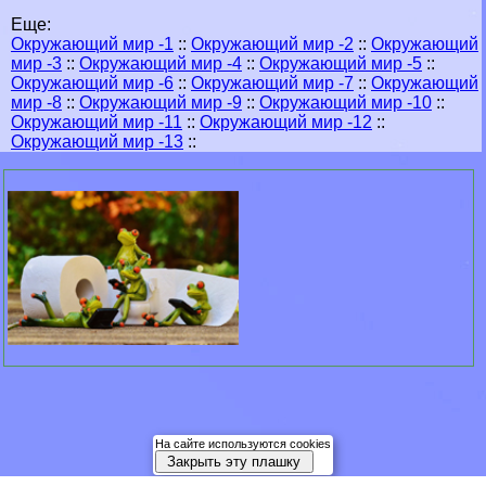
Еще:
Окружающий мир -1
::
Окружающий мир -2
::
Окружающий
мир -3
::
Окружающий мир -4
::
Окружающий мир -5
::
Окружающий мир -6
::
Окружающий мир -7
::
Окружающий
мир -8
::
Окружающий мир -9
::
Окружающий мир -10
::
Окружающий мир -11
::
Окружающий мир -12
::
Окружающий мир -13
::
На сайте используются cookies
Закрыть эту плашку