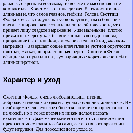
размера, с крепким костяком, но все же не массивная и не
компактная. Хвост у Скоттиша должен быть достаточно
длинным и, что самое главное, гибким. Голова Скоттиш
Фолда круглая, подушечки усов округлые, глаза большие
круглые, широко разнесенные на лицевой плоскости, что
придает лицу сладкое выражение. Уши маленькие, плотно
прижатые к черепу, как бы вписанные в контур головы,
придающие Скоттиш Фолдам очаровательный вид «кошки-
матрешки». Завершает общее впечатление уютной округлости
плотная, мягкая, неприлегающая шерсть. Скоттиш Фолды
официально признаны в двух вариациях: короткошерстной и
длинношерстной.
Хаpaктер и уход
Скоттиш Фолды очень любознательны, игривы,
доброжелательны к людям и другим домашним животным. Им
необходимо человеческое общество, они очень ориентированы
на людей, но в то же время их никак нельзя назвать
навязчивыми. Даже маленькие котята в отсутствие хозяина
прекрасно могут занять себя сами, если в их распоряжении
будут игрушки. Для повседневного ухода за