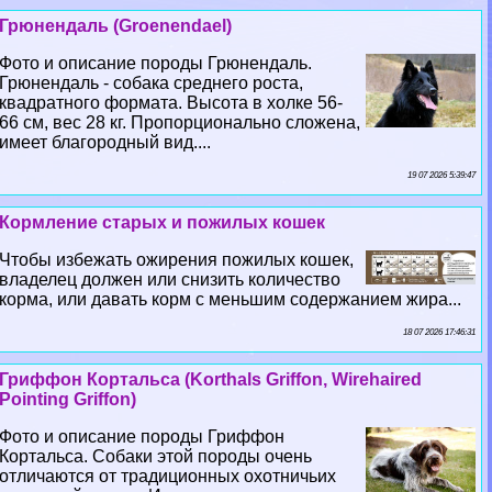
Грюнендаль (Groenendael)
Фото и описание породы Грюнендаль.
Грюнендаль - собака среднего роста,
квадратного формата. Высота в холке 56-
66 см, вес 28 кг. Пропорционально сложена,
имеет благородный вид....
19 07 2026 5:39:47
Кормление старых и пожилых кошек
Чтобы избежать ожирения пожилых кошек,
владелец должен или снизить количество
корма, или давать корм с меньшим содержанием жира...
18 07 2026 17:46:31
Гриффон Кортальса (Korthals Griffon, Wirehaired
Pointing Griffon)
Фото и описание породы Гриффон
Кортальса. Собаки этой породы очень
отличаются от традиционных охотничьих