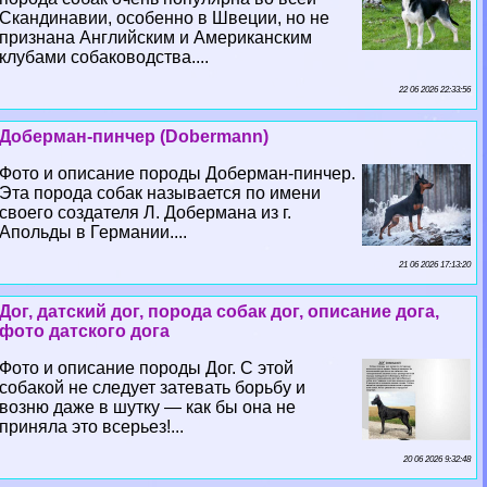
Скандинавии, особенно в Швеции, но не
признана Английским и Американским
клубами собаководства....
22 06 2026 22:33:56
Доберман-пинчер (Dobermann)
Фото и описание породы Доберман-пинчер.
Эта порода собак называется по имени
своего создателя Л. Добермана из г.
Апольды в Германии....
21 06 2026 17:13:20
Дог, датский дог, порода собак дог, описание дога,
фото датского дога
Фото и описание породы Дог. С этой
собакой не следует затевать борьбу и
возню даже в шутку — как бы она не
приняла это всерьез!...
20 06 2026 9:32:48