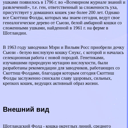
ушками появилось в 1796 г. во «Всемирном журнале знаний и
развлечений», т.е. ген, ответственный за сложенность уха,
присутствует у домашних кошек уже более 200 лет. Однако
все Скоттиш Фолды, которых мы знаем сегодня, ведут свое
генеалогическое дерево от Сьюзи, белой амбарной кошки со
сложенными ушками, найденной в 1961 г. на ферме в
Шотландии.
В 1963 году заводчики Мэри и Вильям Росс приобрели дочку
Сьюзи - белую вислоухую кошку Снукс, с которой и началась
селекционная работа с новой породой. Генетиками,
изучавшими природную мутацию вислоухости, были
разработаны рекомендации для заводчиков, работающих со
Скоттиш Фолдами, благодаря которым сегодня Скоттиш
Фолды заслуженно снискали славу здоровых, сильных,
крепких кошек, ведущих активный образ жизни.
Внешний вид
Шотландский Фолд - кошка округлых линий, среднего