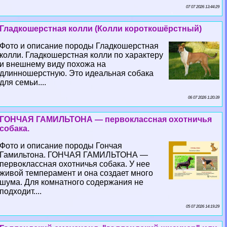
07 07 2026 13:44:29
Гладкошерстная колли (Колли короткошёрстный)
Фото и описание породы Гладкошерстная
колли. Гладкошерстная колли по хаpaктеру
и внешнему виду похожа на
длинношерстную. Это идеальная собака
для семьи....
06 07 2026 1:20:39
ГОНЧАЯ ГАМИЛЬТОНА — первоклассная охотничья
собака.
Фото и описание породы Гончая
Гамильтона. ГОНЧАЯ ГАМИЛЬТОНА —
первоклассная охотничья собака. У нее
живой темперамент и она создает много
шума. Для комнатного содержания не
подходит....
05 07 2026 14:19:29