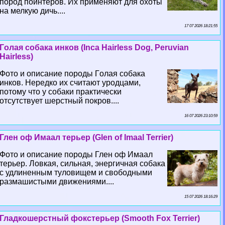
пород пойнтеров. Их применяют для охоты
на мелкую дичь....
17 07 2026 18:21:55
Гoлая собака инков (Inca Hairless Dog, Peruvian
Hairless)
Фото и описание породы Гoлая собака
инков. Нередко их считают уpoдцами,
потому что у собаки пpaктически
отсутствует шерстный покров....
16 07 2026 23:10:59
Глен оф Имаал терьер (Glen of Imaal Terrier)
Фото и описание породы Глен оф Имаал
терьер. Ловкая, сильная, энергичная собака
с удлиненным туловищем и свободными
размашистыми движениями....
15 07 2026 18:16:29
Гладкошерстный фокстерьер (Smooth Fox Terrier)