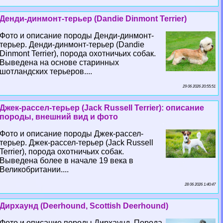
Денди-динмонт-терьер (Dandie Dinmont Terrier)
Фото и описание породы Денди-динмонт-
терьер. Денди-динмонт-терьер (Dandie
Dinmont Terrier), порода охотничьих собак.
Выведена на основе старинных
шотландских терьеров....
29 06 2026 20:55:51
Джек-рассел-терьер (Jack Russell Terrier): описание
породы, внешний вид и фото
Фото и описание породы Джек-рассел-
терьер. Джек-рассел-терьер (Jack Russell
Terrier), порода охотничьих собак.
Выведена более в начале 19 века в
Великобритании....
28 06 2026 1:40:47
Дирхаунд (Deerhound, Scottish Deerhound)
Фото и описание породы Дирхаунд. Порода