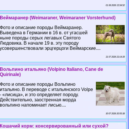
01 08 2026 15:54:52
Веймаранер (Weimaraner, Weimaraner Vorsterhund)
Фото и описание породы Веймаранер.
Выведена в Германии в 16 в. от угасшей
ныне породы серых легавых Святого
Людовика. В начале 19 в. эту породу
усовершенствовали эрцгерцоги Веймарские....
31 07 2026 23:14:39
Вольпино итальяно (Volpino Italiano, Cane de
Quirinale)
Фото и описание породы Вольпино
итальяно. В переводе с итальянского Volpe
- «лисица», и это определяет породу.
Действительно, заостренная морда
вольпино напоминает лисью....
30 07 2026 20:55:38
Кошачий корм: консервированный или сухой?