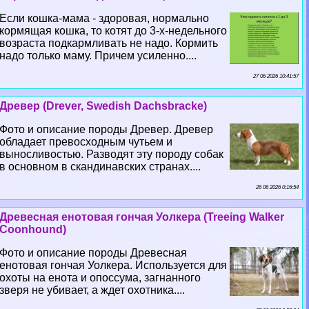
Если кошка-мама - здоровая, нормально
кормящая кошка, то котят до 3-х-недельного
возраста подкармливать не надо. Кормить
надо только маму. Причем усиленно....
27 06 2026 10:41:57
Древер (Drever, Swedish Dachsbracke)
Фото и описание породы Древер. Древер
обладает превосходным чутьем и
выносливостью. Разводят эту породу собак
в основном в скандинавских странах....
26 06 2026 0:16:54
Древесная енотовая гончая Уолкера (Treeing Walker
Coonhound)
Фото и описание породы Древесная
енотовая гончая Уолкера. Используется для
охоты на енота и опоссума, загнанного
зверя не убивает, а ждет охотника....