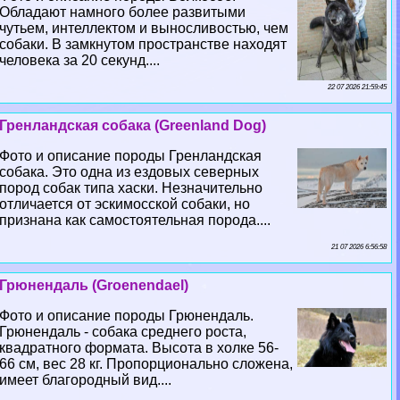
Обладают намного более развитыми
чутьем, интеллектом и выносливостью, чем
собаки. В замкнутом прострaнcтве находят
человека за 20 секунд....
22 07 2026 21:59:45
Гренландская собака (Greenland Dog)
Фото и описание породы Гренландская
собака. Это одна из ездовых северных
пород собак типа хаски. Незначительно
отличается от эскимосской собаки, но
признана как самостоятельная порода....
21 07 2026 6:56:58
Грюнендаль (Groenendael)
Фото и описание породы Грюнендаль.
Грюнендаль - собака среднего роста,
квадратного формата. Высота в холке 56-
66 см, вес 28 кг. Пропорционально сложена,
имеет благородный вид....