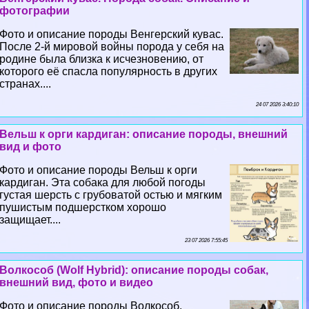
фотографии
Фото и описание породы Венгерский кувас.
После 2-й мировой войны порода у себя на
родине была близка к исчезновению, от
которого её спасла популярность в других
странах....
24 07 2026 3:40:10
Вельш к opги кардиган: описание породы, внешний
вид и фото
Фото и описание породы Вельш к opги
кардиган. Эта собака для любой погоды
густая шерсть с грубоватой остью и мягким
пушистым подшерстком хорошо
защищает....
23 07 2026 7:55:45
Волкособ (Wolf Hybrid): описание породы собак,
внешний вид, фото и видео
Фото и описание породы Волкособ.