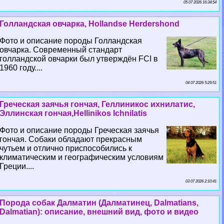
05 07 2026 16:34:54
Голландская овчарка, Hollandse Herdershond
Фото и описание породы Голландская
овчарка. Современный стандарт
голландской овчарки был утверждён FCI в
1960 году....
04 07 2026 5:29:51
Греческая заячья гончая, Геллиникос ихнилатис,
Эллинская гончая,Hellinikos Ichnilatis
Фото и описание породы Греческая заячья
гончая. Собаки обладают прекрасным
чутьем и отлично приспособились к
климатическим и географическим условиям
Греции....
03 07 2026 2:10:41
Порода собак Далматин (Далматинец, Dalmatians,
Dalmatian): описание, внешний вид, фото и видео