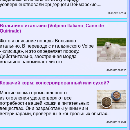
усовершенствовали эрцгерцоги Веймарские....
01 08 2026 3:27:18
Вольпино итальяно (Volpino Italiano, Cane de
Quirinale)
Фото и описание породы Вольпино
итальяно. В переводе с итальянского Volpe
- «лисица», и это определяет породу.
Действительно, заостренная морда
вольпино напоминает лисью....
31 07 2026 23:32:57
Кошачий корм: консервированный или сухой?
Многие корма промышленного
изготовления удовлетворяют все
потребности вашей кошки в питательных
веществах. Они разработаны учеными и
ветеринарами, проверены в контрольных опытах...
30 07 2026 13:51:43