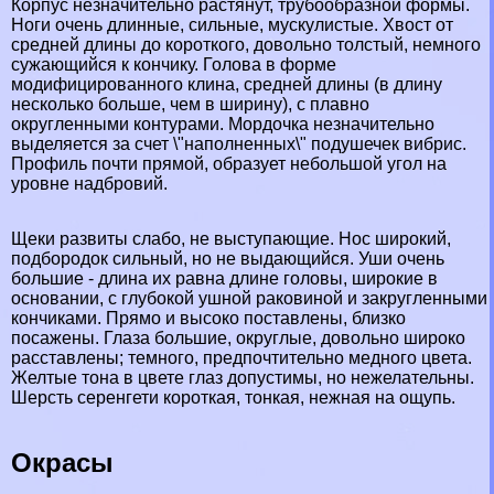
Корпус незначительно растянут, трубообразной формы.
Ноги очень длинные, сильные, мускулистые. Хвост от
средней длины до короткого, довольно толстый, немного
сужающийся к кончику. Голова в форме
модифицированного клина, средней длины (в длину
несколько больше, чем в ширину), с плавно
округленными контурами. Мордочка незначительно
выделяется за счет \"наполненных\" подушечек вибрис.
Профиль почти прямой, образует небольшой угол на
уровне надбровий.
Щеки развиты слабо, не выступающие. Нос широкий,
подбородок сильный, но не выдающийся. Уши очень
большие - длина их равна длине головы, широкие в
основании, с глубокой ушной paковиной и закругленными
кончиками. Прямо и высоко поставлены, близко
посажены. Глаза большие, округлые, довольно широко
расставлены; темного, предпочтительно медного цвета.
Желтые тона в цвете глаз допустимы, но нежелательны.
Шерсть серенгети короткая, тонкая, нежная на ощупь.
Окрасы