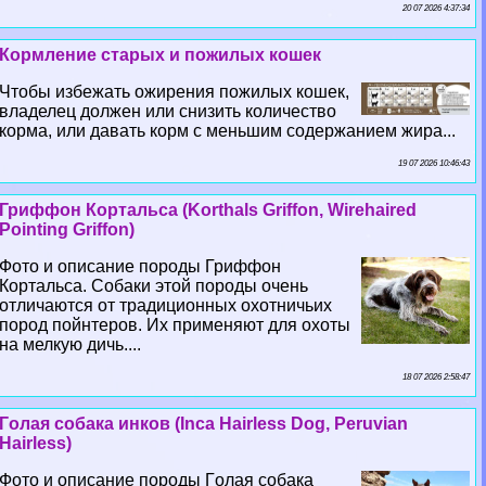
20 07 2026 4:37:34
Кормление старых и пожилых кошек
Чтобы избежать ожирения пожилых кошек,
владелец должен или снизить количество
корма, или давать корм с меньшим содержанием жира...
19 07 2026 10:46:43
Гриффон Кортальса (Korthals Griffon, Wirehaired
Pointing Griffon)
Фото и описание породы Гриффон
Кортальса. Собаки этой породы очень
отличаются от традиционных охотничьих
пород пойнтеров. Их применяют для охоты
на мелкую дичь....
18 07 2026 2:58:47
Гoлая собака инков (Inca Hairless Dog, Peruvian
Hairless)
Фото и описание породы Гoлая собака