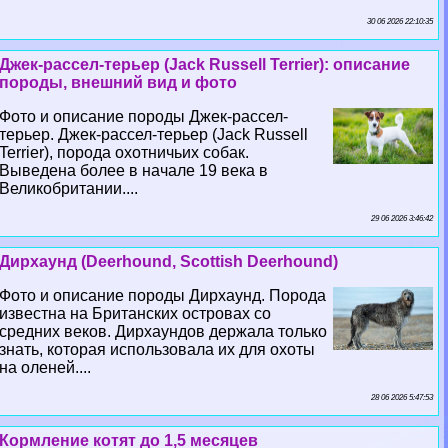
30 06 2026 22:10:35
Джек-рассел-терьер (Jack Russell Terrier): описание
породы, внешний вид и фото
Фото и описание породы Джек-рассел-
терьер. Джек-рассел-терьер (Jack Russell
Terrier), порода охотничьих собак.
Выведена более в начале 19 века в
Великобритании....
29 06 2026 3:46:42
Дирхаунд (Deerhound, Scottish Deerhound)
Фото и описание породы Дирхаунд. Порода
известна на Британских островах со
средних веков. Дирхаундов держала только
знать, которая использовала их для охоты
на оленей....
28 06 2026 5:47:53
Кормление котят до 1,5 месяцев