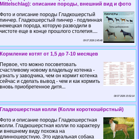
Mittelschlag): описание породы, внешний вид и фото
Фото и описание породы Гладкошерстый
пинчер. Гладкошерстый пинчер - подлинная
немецкая порода, которую разводили в
чистоте еще в конце прошлого столетия....
09 07 2026 2:45:48
Кормление котят от 1,5 до 7-10 месяцев
Первое, что можно посоветовать
счастливому новому владельцу котенка -
узнать у заводчика, чем он кормит котенка
сейчас и сделать вывод - чем и как кормить
вновь приобретенное дитя...
08 07 2026 15:52:14
Гладкошерстная колли (Колли короткошёрстный)
Фото и описание породы Гладкошерстная
колли. Гладкошерстная колли по хаpaктеру
и внешнему виду похожа на
длинношерстную. Это идеальная собака