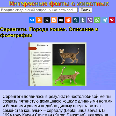
Интересные факты о животных
Серенгети. Порода кошек. Описание и
фотографии
Серенгети появилась в результате честолюбивой мечты
создать пятнистую домашнюю кошку с длинными ногами
и большими ушами подобно дикому представителю
семейства кошачьих – сервалу (Leptailurius serval). В
1994 году Карен Саусман (Karen Sausman), владелица