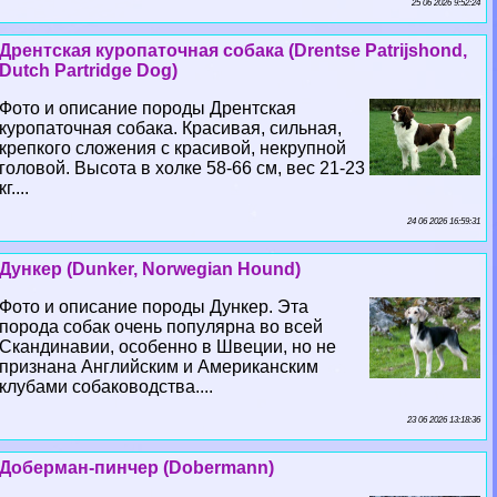
25 06 2026 9:52:24
Дрентская куропаточная собака (Drentse Patrijshond,
Dutch Partridge Dog)
Фото и описание породы Дрентская
куропаточная собака. Красивая, сильная,
крепкого сложения с красивой, некрупной
головой. Высота в холке 58-66 см, вес 21-23
кг....
24 06 2026 16:59:31
Дункер (Dunker, Norwegian Hound)
Фото и описание породы Дункер. Эта
порода собак очень популярна во всей
Скандинавии, особенно в Швеции, но не
признана Английским и Американским
клубами собаководства....
23 06 2026 13:18:36
Доберман-пинчер (Dobermann)