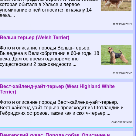
которая обитала в Уэльсе и первое
упоминание о ней относится к началу 14
века....
27 07 2026 8:53:15
Вельш-терьер (Welsh Terrier)
Фото и описание породы Вельш-терьер.
Выведена в Великобритании в 60-е годы 18
века. Долгое время одновременно
существовали 2 разновидности....
26 07 2026 6:52:47
Вест-хайленд-уайт-терьер (West Highland White
Terrier)
Фото и описание породы Вест-хайленд-уайт-терьер.
Вест-хайленд-уайт-терьер происходит из Шотландии и
Гебридских островов, также как и скотч-терьер....
25 07 2026 12:34:18
Венгерский кувас. Порода собак. Описание и