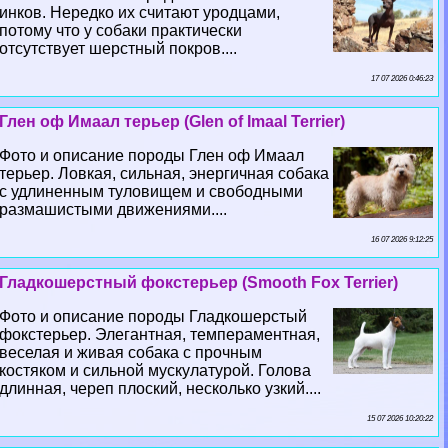
инков. Нередко их считают уpoдцами,
потому что у собаки пpaктически
отсутствует шерстный покров....
17 07 2026 0:46:23
Глен оф Имаал терьер (Glen of Imaal Terrier)
Фото и описание породы Глен оф Имаал
терьер. Ловкая, сильная, энергичная собака
с удлиненным туловищем и свободными
размашистыми движениями....
16 07 2026 9:12:25
Гладкошерстный фокстерьер (Smooth Fox Terrier)
Фото и описание породы Гладкошерстый
фокстерьер. Элегантная, темпераментная,
веселая и живая собака с прочным
костяком и сильной мускулатурой. Голова
длинная, череп плоский, несколько узкий....
15 07 2026 10:20:22