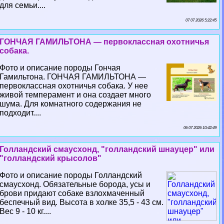
для семьи....
07 07 2026 5:22:45
ГОНЧАЯ ГАМИЛЬТОНА — первоклассная охотничья
собака.
Фото и описание породы Гончая
Гамильтона. ГОНЧАЯ ГАМИЛЬТОНА —
первоклассная охотничья собака. У нее
живой темперамент и она создает много
шума. Для комнатного содержания не
подходит....
06 07 2026 10:42:49
Голландский смаусхонд, "голландский шнауцер" или
"голландский крысолов"
Фото и описание породы Голландский
смаусхонд. Обязательные борода, усы и
брови придают собаке взлохмаченный
беспечный вид. Высота в холке 35,5 - 43 см.
Вес 9 - 10 кг....