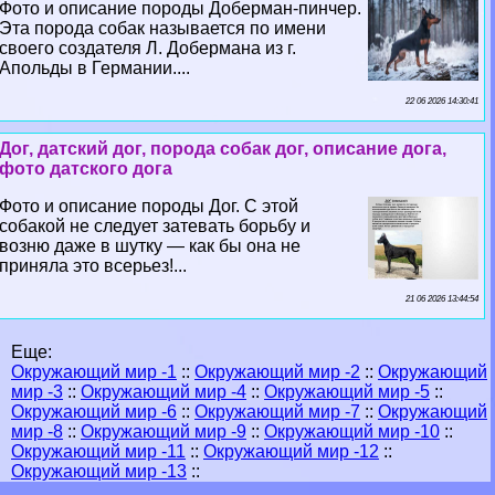
Фото и описание породы Доберман-пинчер.
Эта порода собак называется по имени
своего создателя Л. Добермана из г.
Апольды в Германии....
22 06 2026 14:30:41
Дог, датский дог, порода собак дог, описание дога,
фото датского дога
Фото и описание породы Дог. С этой
собакой не следует затевать борьбу и
возню даже в шутку — как бы она не
приняла это всерьез!...
21 06 2026 13:44:54
Еще:
Окружающий мир -1
::
Окружающий мир -2
::
Окружающий
мир -3
::
Окружающий мир -4
::
Окружающий мир -5
::
Окружающий мир -6
::
Окружающий мир -7
::
Окружающий
мир -8
::
Окружающий мир -9
::
Окружающий мир -10
::
Окружающий мир -11
::
Окружающий мир -12
::
Окружающий мир -13
::