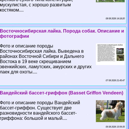
мускулистая, с хорошо развитым
костяком....
08 08 2026 14:18:20
Восточносибирская лайка. Порода собак. Описание и
фотографии
Фото и описание породы
Восточносибирская лайка. Выведена в
районах Восточной Сибири и Дальнего
Востока в 19 веке скрещиванием
эвенкийских, ламутских, амурских и других
лаек для охоты....
07 08 2026 21:45:47
Вандейский бассет-гриффон (Basset Griffon Vendeen)
Фото и описание породы Вандейский
бассет-гриффон. Существует две
разновидности вандейского бассет-
гриффона: большой и малый....
06 08 2026 15:59:35