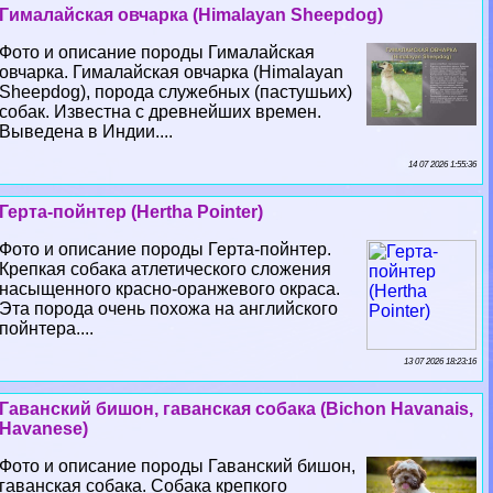
Гималайская овчарка (Himalayan Sheepdog)
Фото и описание породы Гималайская
овчарка. Гималайская овчарка (Himalayan
Sheepdog), порода служебных (пастушьих)
собак. Известна с древнейших времен.
Выведена в Индии....
14 07 2026 1:55:36
Герта-пойнтер (Hertha Pointer)
Фото и описание породы Герта-пойнтер.
Крепкая собака атлетического сложения
насыщенного красно-оранжевого окраса.
Эта порода очень похожа на английского
пойнтера....
13 07 2026 18:23:16
Гаванский бишон, гаванская собака (Bichon Havanais,
Havanese)
Фото и описание породы Гаванский бишон,
гаванская собака. Собака крепкого