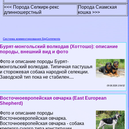
<<< Порода Селкирк-рекс
Порода Сиамская
длинношерстный
кошка >>>
Система комментирования SigComments
Бурят-монгольский волкодав (Хоттошо): описание
породы, внешний вид и фото
Фото и описание породы Бурят-
монгольский волкодав. Типичная пастушья
и сторожевая собака народной селекции.
Заводской тип пока не стабилен....
09 08 2026 3:54:52
Восточноевропейская овчарка (East European
Shepherd)
Фото и описание породы
Восточноевропейская овчарка.
Восточноевропейская овчарка - собака
крепкого сухого типа конституции,