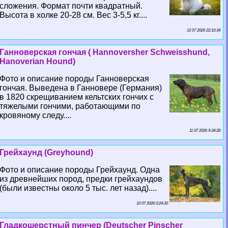
сложения. Формат почти квадратный.
Высота в холке 20-28 см. Вес 3-5,5 кг....
12 07 2026 22:10:34
Ганноверская гончая ( Hannoversher Schweisshund,
Hanoverian Hound)
Фото и описание породы Ганноверская
гончая. Выведена в Ганновере (Германия)
в 1820 скрещиванием кельтских гончих с
тяжелыми гончими, работающими по
кровяному следу....
11 07 2026 9:34:28
Грейхаунд (Greyhound)
Фото и описание породы Грейхаунд. Одна
из древнейших пород, предки грейхаундов
(были известны около 5 тыс. лет назад)....
10 07 2026 0:24:30
Гладкошерстный пинчер (Deutscher Pinscher