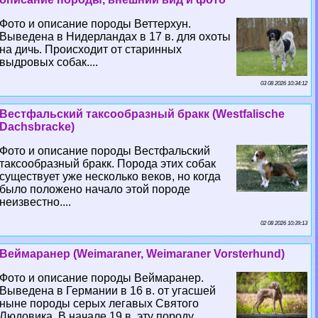
Фото и описание породы Веттерхун.
Выведена в Нидерландах в 17 в. для охоты
на дичь. Происходит от старинных
выдровых собак....
03 08 2026 10:34:12
Вестфальский таксообразный бpaкк (Westfalische
Dachsbracke)
Фото и описание породы Вестфальский
таксообразный бpaкк. Порода этих собак
существует уже несколько веков, но когда
было положено начало этой породе
неизвестно....
02 08 2026 10:39:13
Веймаранер (Weimaraner, Weimaraner Vorsterhund)
Фото и описание породы Веймаранер.
Выведена в Германии в 16 в. от угасшей
ныне породы серых легавых Святого
Людовика. В начале 19 в. эту породу