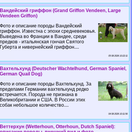
Вандейский гриффон (Grand Griffon Vendeen, Large
Vendeen Griffon)
Фото и описание породы Вандейский
гриффон. Известна с эпохи средневековья.
Выведена во Франции в Вандее, среди
предков - итальянская гончая Святого
Губерта и нивернейский гриффон....
05 08 2026 10:22:11
Вахтельхунд (Deutscher Wachtelhund, German Spaniel,
German Quail Dog)
Фото и описание породы Вахтельхунд. За
пределами Германии вахтельхунд редко
встречается. Порода не признана в
Великобритании и США. В России этих
собак небольшое количество....
04 08 2026 10:11:56
Веттерхун (Wetterhoun, Otterhoun, Dutch Spaniel):
описание породы, внешний вид и фото