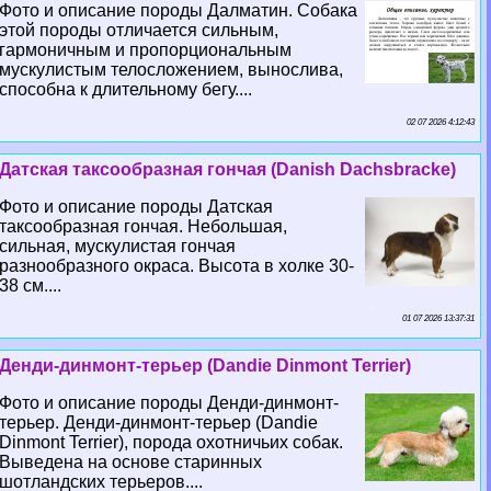
Фото и описание породы Далматин. Собака
этой породы отличается сильным,
гармоничным и пропорциональным
мускулистым телосложением, вынослива,
способна к длительному бегу....
02 07 2026 4:12:43
Датская таксообразная гончая (Danish Dachsbracke)
Фото и описание породы Датская
таксообразная гончая. Небольшая,
сильная, мускулистая гончая
разнообразного окраса. Высота в холке 30-
38 см....
01 07 2026 13:37:31
Денди-динмонт-терьер (Dandie Dinmont Terrier)
Фото и описание породы Денди-динмонт-
терьер. Денди-динмонт-терьер (Dandie
Dinmont Terrier), порода охотничьих собак.
Выведена на основе старинных
шотландских терьеров....