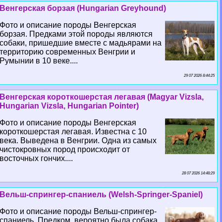
Венгерская борзая (Hungarian Greyhound)
Фото и описание породы Венгерская
борзая. Предками этой породы являются
собаки, пришедшие вместе с мадьярами на
территорию современных Венгрии и
Румынии в 10 веке....
29 07 2026 8:44:25
Венгерская короткошерстая легавая (Magyar Vizsla,
Hungarian Vizsla, Hungarian Pointer)
Фото и описание породы Венгерская
короткошерстая легавая. Известна с 10
века. Выведена в Венгрии. Одна из самых
чистокровных пород происходит от
восточных гончих....
28 07 2026 14:48:29
Вельш-спрингер-спаниель (Welsh-Springer-Spaniel)
Фото и описание породы Вельш-спрингер-
спаниель. Предком, вероятно была собака,