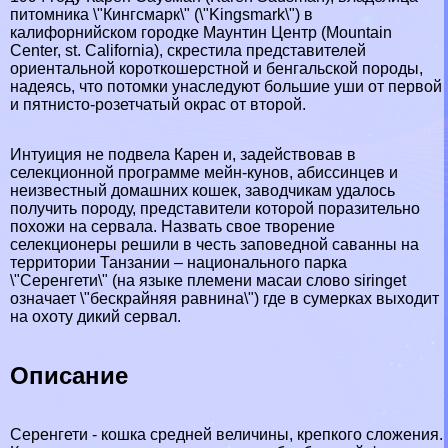
питомника \"Кингсмарк\" (\"Kingsmark\") в
калифорнийском городке Маунтин Центр (Mountain
Center, st. California), скрестила представителей
ориентальной короткошерстной и бенгальской породы,
надеясь, что потомки унаследуют большие уши от первой
и пятнисто-розетчатый окрас от второй.
Интуиция не подвела Карен и, задействовав в
селекционной программе мейн-кунов, абиссинцев и
неизвестный домашних кошек, заводчикам удалось
получить породу, представители которой поразительно
похожи на сервала. Назвать свое творение
селекционеры решили в честь заповедной саванны на
территории Танзании – национального парка
\"Серенгети\" (на языке племени масаи слово siringet
означает \"бескрайняя равнина\") где в сумерках выходит
на охоту дикий сервал.
Описание
Серенгети - кошка средней величины, крепкого сложения.