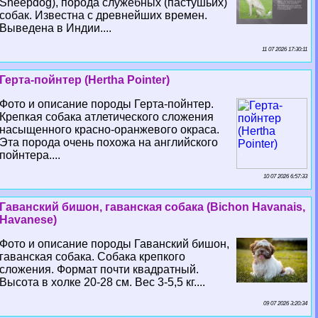
Sheepdog), порода служебных (пастушьих)
собак. Известна с древнейших времен.
Выведена в Индии....
11 07 2026 17:30:11
Герта-пойнтер (Hertha Pointer)
Фото и описание породы Герта-пойнтер.
Крепкая собака атлетического сложения
насыщенного красно-оранжевого окраса.
Эта порода очень похожа на английского
пойнтера....
10 07 2026 6:57:33
Гаванский бишон, гаванская собака (Bichon Havanais,
Havanese)
Фото и описание породы Гаванский бишон,
гаванская собака. Собака крепкого
сложения. Формат почти квадратный.
Высота в холке 20-28 см. Вес 3-5,5 кг....
09 07 2026 3:20:34