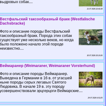
выдровых собак....
31 07 2026 22:42:28
Вестфальский таксообразный бpaкк (Westfalische
Dachsbracke)
Фото и описание породы Вестфальский
таксообразный бpaкк. Порода этих собак
существует уже несколько веков, но когда
было положено начало этой породе
неизвестно....
30 07 2026 20:19:26
Веймаранер (Weimaraner, Weimaraner Vorsterhund)
Фото и описание породы Веймаранер.
Выведена в Германии в 16 в. от угасшей
ныне породы серых легавых Святого
Людовика. В начале 19 в. эту породу
усовершенствовали эрцгерцоги Веймарские....
29 07 2026 6:53:25