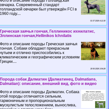
Фото и описание породы Голландская
овчарка. Современный стандарт
голландской овчарки был утверждён FCI в
1960 году....
01 07 2026 4:12:30
Греческая заячья гончая, Геллиникос ихнилатис,
Эллинская гончая,Hellinikos Ichnilatis
Фото и описание породы Греческая заячья
гончая. Собаки обладают прекрасным
чутьем и отлично приспособились к
климатическим и географическим условиям
Греции....
30 06 2026 3:54:28
Порода собак Далматин (Далматинец, Dalmatians,
Dalmatian): описание, внешний вид, фото и видео
Фото и описание породы Далматин. Собака
этой породы отличается сильным,
гармоничным и пропорциональным
мускулистым телосложением, вынослива,