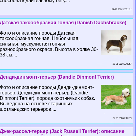
способна к длительному бегу....
29 06 2026 17:51:21
Датская таксообразная гончая (Danish Dachsbracke)
Фото и описание породы Датская
таксообразная гончая. Небольшая,
сильная, мускулистая гончая
разнообразного окраса. Высота в холке 30-
38 см....
28 06 2026 1:45:57
Денди-динмонт-терьер (Dandie Dinmont Terrier)
Фото и описание породы Денди-динмонт-
терьер. Денди-динмонт-терьер (Dandie
Dinmont Terrier), порода охотничьих собак.
Выведена на основе старинных
шотландских терьеров....
27 06 2026 6:26:35
Джек-рассел-терьер (Jack Russell Terrier): описание