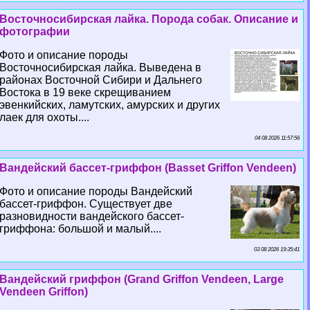
Восточносибирская лайка. Порода собак. Описание и
фотографии
Фото и описание породы
Восточносибирская лайка. Выведена в
районах Восточной Сибири и Дальнего
Востока в 19 веке скрещиванием
эвенкийских, ламутских, амурских и других
лаек для охоты....
04 08 2026 11:57:56
Вандейский бассет-гриффон (Basset Griffon Vendeen)
Фото и описание породы Вандейский
бассет-гриффон. Существует две
разновидности вандейского бассет-
гриффона: большой и малый....
03 08 2026 19:35:41
Вандейский гриффон (Grand Griffon Vendeen, Large
Vendeen Griffon)