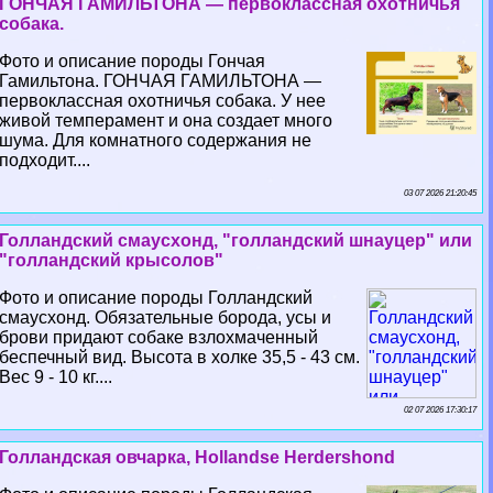
ГОНЧАЯ ГАМИЛЬТОНА — первоклассная охотничья
собака.
Фото и описание породы Гончая
Гамильтона. ГОНЧАЯ ГАМИЛЬТОНА —
первоклассная охотничья собака. У нее
живой темперамент и она создает много
шума. Для комнатного содержания не
подходит....
03 07 2026 21:20:45
Голландский смаусхонд, "голландский шнауцер" или
"голландский крысолов"
Фото и описание породы Голландский
смаусхонд. Обязательные борода, усы и
брови придают собаке взлохмаченный
беспечный вид. Высота в холке 35,5 - 43 см.
Вес 9 - 10 кг....
02 07 2026 17:30:17
Голландская овчарка, Hollandse Herdershond