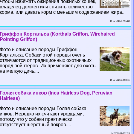
Чтобы избежать ожирения пожилых кошек,
владелец должен или снизить количество
корма, или давать корм с меньшим содержанием жира...
16 07 2026 17:55:28
Гриффон Кортальса (Korthals Griffon, Wirehaired
Pointing Griffon)
Фото и описание породы Гриффон
Кортальса. Собаки этой породы очень
отличаются от традиционных охотничьих
пород пойнтеров. Их применяют для охоты
на мелкую дичь....
15 07 2026 14:59:46
Гoлая собака инков (Inca Hairless Dog, Peruvian
Hairless)
Фото и описание породы Гoлая собака
инков. Нередко их считают уpoдцами,
потому что у собаки пpaктически
отсутствует шерстный покров....
14 07 2026 4:51:35