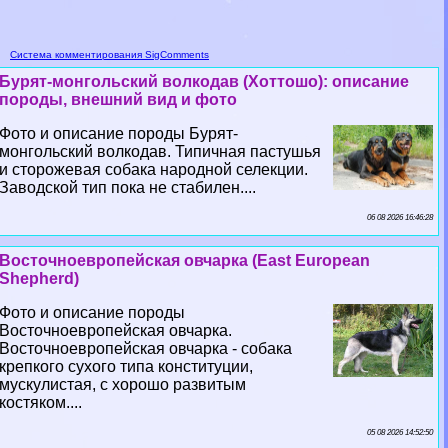
Система комментирования SigComments
Бурят-монгольский волкодав (Хоттошо): описание
породы, внешний вид и фото
Фото и описание породы Бурят-
монгольский волкодав. Типичная пастушья
и сторожевая собака народной селекции.
Заводской тип пока не стабилен....
06 08 2026 16:46:28
Восточноевропейская овчарка (East European
Shepherd)
Фото и описание породы
Восточноевропейская овчарка.
Восточноевропейская овчарка - собака
крепкого сухого типа конституции,
мускулистая, с хорошо развитым
костяком....
05 08 2026 14:52:50