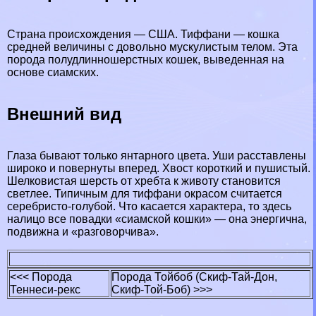
Страна происхождения — США. Тиффани — кошка
средней величины с довольно мускулистым телом. Эта
порода полудлинношерстных кошек, выведенная на
основе сиамских.
Внешний вид
Глаза бывают только янтарного цвета. Уши расставлены
широко и повернуты вперед. Хвост короткий и пушистый.
Шелковистая шерсть от хребта к животу становится
светлее. Типичным для тиффани окрасом считается
серебристо-гoлyбой. Что касается хаpaктера, то здесь
налицо все повадки «сиамской кошки» — она энергична,
подвижна и «разговорчива».
<<< Порода
Порода Тойбоб (Скиф-Тай-Дон,
Теннеси-рекс
Скиф-Той-Боб) >>>