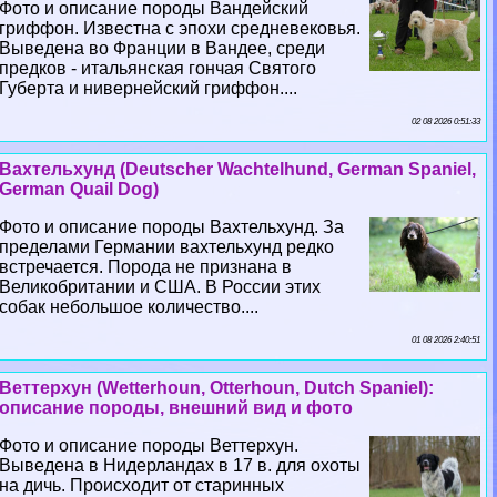
Фото и описание породы Вандейский
гриффон. Известна с эпохи средневековья.
Выведена во Франции в Вандее, среди
предков - итальянская гончая Святого
Губерта и нивернейский гриффон....
02 08 2026 0:51:33
Вахтельхунд (Deutscher Wachtelhund, German Spaniel,
German Quail Dog)
Фото и описание породы Вахтельхунд. За
пределами Германии вахтельхунд редко
встречается. Порода не признана в
Великобритании и США. В России этих
собак небольшое количество....
01 08 2026 2:40:51
Веттерхун (Wetterhoun, Otterhoun, Dutch Spaniel):
описание породы, внешний вид и фото
Фото и описание породы Веттерхун.
Выведена в Нидерландах в 17 в. для охоты
на дичь. Происходит от старинных