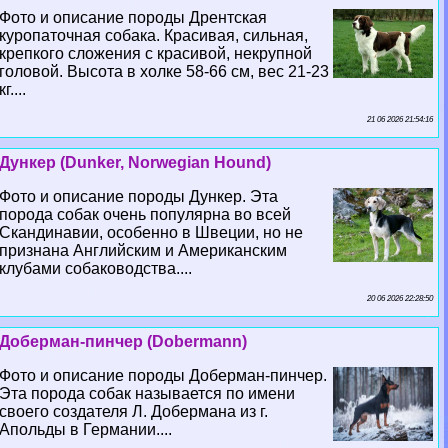
Фото и описание породы Дрентская
куропаточная собака. Красивая, сильная,
крепкого сложения с красивой, некрупной
головой. Высота в холке 58-66 см, вес 21-23
кг....
21 06 2026 21:54:16
Дункер (Dunker, Norwegian Hound)
Фото и описание породы Дункер. Эта
порода собак очень популярна во всей
Скандинавии, особенно в Швеции, но не
признана Английским и Американским
клубами собаководства....
20 06 2026 22:28:50
Доберман-пинчер (Dobermann)
Фото и описание породы Доберман-пинчер.
Эта порода собак называется по имени
своего создателя Л. Добермана из г.
Апольды в Германии....