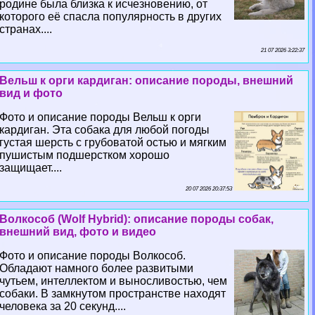
родине была близка к исчезновению, от
которого её спасла популярность в других
странах....
21 07 2026 3:22:37
Вельш к opги кардиган: описание породы, внешний
вид и фото
Фото и описание породы Вельш к opги
кардиган. Эта собака для любой погоды
густая шерсть с грубоватой остью и мягким
пушистым подшерстком хорошо
защищает....
20 07 2026 20:37:53
Волкособ (Wolf Hybrid): описание породы собак,
внешний вид, фото и видео
Фото и описание породы Волкособ.
Обладают намного более развитыми
чутьем, интеллектом и выносливостью, чем
собаки. В замкнутом прострaнcтве находят
человека за 20 секунд....