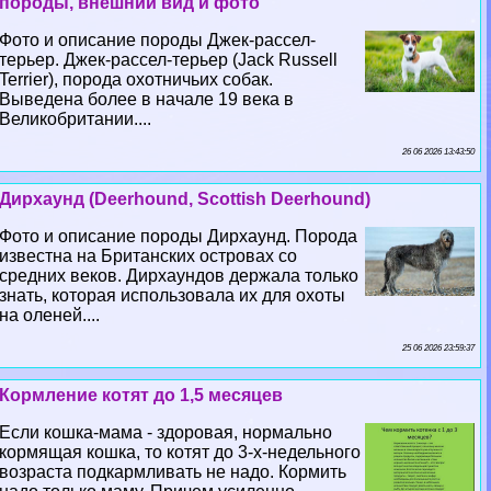
породы, внешний вид и фото
Фото и описание породы Джек-рассел-
терьер. Джек-рассел-терьер (Jack Russell
Terrier), порода охотничьих собак.
Выведена более в начале 19 века в
Великобритании....
26 06 2026 13:43:50
Дирхаунд (Deerhound, Scottish Deerhound)
Фото и описание породы Дирхаунд. Порода
известна на Британских островах со
средних веков. Дирхаундов держала только
знать, которая использовала их для охоты
на оленей....
25 06 2026 23:59:37
Кормление котят до 1,5 месяцев
Если кошка-мама - здоровая, нормально
кормящая кошка, то котят до 3-х-недельного
возраста подкармливать не надо. Кормить