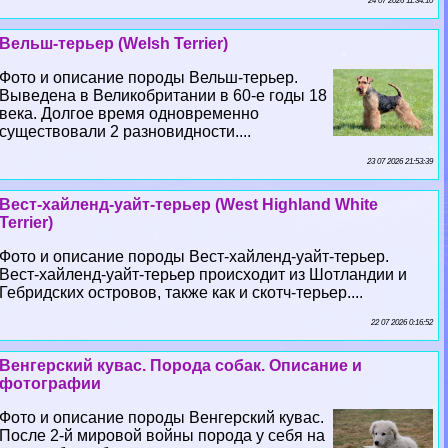
24 07 2026 11:34:10
Вельш-терьер (Welsh Terrier)
Фото и описание породы Вельш-терьер.
Выведена в Великобритании в 60-е годы 18
века. Долгое время одновременно
существовали 2 разновидности....
23 07 2026 21:53:39
Вест-хайленд-уайт-терьер (West Highland White
Terrier)
Фото и описание породы Вест-хайленд-уайт-терьер.
Вест-хайленд-уайт-терьер происходит из Шотландии и
Гебридских островов, также как и скотч-терьер....
22 07 2026 0:16:52
Венгерский кувас. Порода собак. Описание и
фотографии
Фото и описание породы Венгерский кувас.
После 2-й мировой войны порода у себя на