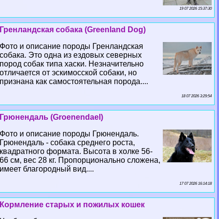
19 07 2026 15:37:30
Гренландская собака (Greenland Dog)
Фото и описание породы Гренландская
собака. Это одна из ездовых северных
пород собак типа хаски. Незначительно
отличается от эскимосской собаки, но
признана как самостоятельная порода....
18 07 2026 3:29:54
Грюнендаль (Groenendael)
Фото и описание породы Грюнендаль.
Грюнендаль - собака среднего роста,
квадратного формата. Высота в холке 56-
66 см, вес 28 кг. Пропорционально сложена,
имеет благородный вид....
17 07 2026 16:14:18
Кормление старых и пожилых кошек