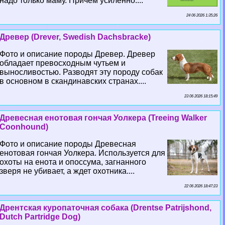
надо только маму. Причем усиленно....
24 06 2026 1:35:26
Древер (Drever, Swedish Dachsbracke)
Фото и описание породы Древер. Древер
обладает превосходным чутьем и
выносливостью. Разводят эту породу собак
в основном в скандинавских странах....
23 06 2026 18:15:49
Древесная енотовая гончая Уолкера (Treeing Walker
Coonhound)
Фото и описание породы Древесная
енотовая гончая Уолкера. Используется для
охоты на енота и опоссума, загнанного
зверя не убивает, а ждет охотника....
22 06 2026 18:47:23
Дрентская куропаточная собака (Drentse Patrijshond,
Dutch Partridge Dog)