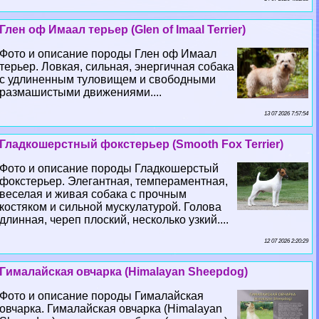
Глен оф Имаал терьер (Glen of Imaal Terrier)
Фото и описание породы Глен оф Имаал
терьер. Ловкая, сильная, энергичная собака
с удлиненным туловищем и свободными
размашистыми движениями....
13 07 2026 7:57:54
Гладкошерстный фокстерьер (Smooth Fox Terrier)
Фото и описание породы Гладкошерстый
фокстерьер. Элегантная, темпераментная,
веселая и живая собака с прочным
костяком и сильной мускулатурой. Голова
длинная, череп плоский, несколько узкий....
12 07 2026 2:20:29
Гималайская овчарка (Himalayan Sheepdog)
Фото и описание породы Гималайская
овчарка. Гималайская овчарка (Himalayan