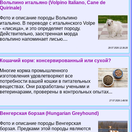
Вольпино итальяно (Volpino Italiano, Cane de
Quirinale)
Фото и описание породы Вольпино
итальяно. В переводе с итальянского Volpe
- «лисица», и это определяет породу.
Действительно, заостренная морда
вольпино напоминает лисью....
28 07 2026 12:36:28
Кошачий корм: консервированный или сухой?
Многие корма промышленного
изготовления удовлетворяют все
потребности вашей кошки в питательных
веществах. Они разработаны учеными и
ветеринарами, проверены в контрольных опытах...
27 07 2026 1:48:56
Венгерская борзая (Hungarian Greyhound)
Фото и описание породы Венгерская
борзая. Предками этой породы являются