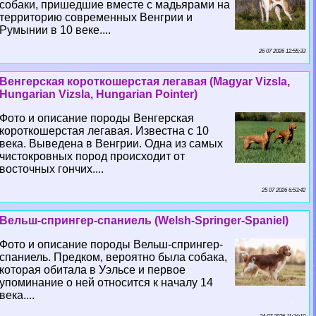
собаки, пришедшие вместе с мадьярами на
территорию современных Венгрии и
Румынии в 10 веке....
26 07 2026 12:55:33
Венгерская короткошерстая легавая (Magyar Vizsla,
Hungarian Vizsla, Hungarian Pointer)
Фото и описание породы Венгерская
короткошерстая легавая. Известна с 10
века. Выведена в Венгрии. Одна из самых
чистокровных пород происходит от
восточных гончих....
25 07 2026 6:53:42
Вельш-спрингер-спаниель (Welsh-Springer-Spaniel)
Фото и описание породы Вельш-спрингер-
спаниель. Предком, вероятно была собака,
которая обитала в Уэльсе и первое
упоминание о ней относится к началу 14
века....