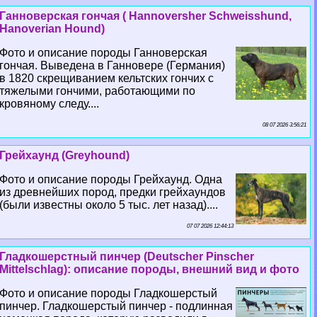
Ганноверская гончая ( Hannoversher Schweisshund,
Hanoverian Hound)
Фото и описание породы Ганноверская
гончая. Выведена в Ганновере (Германия)
в 1820 скрещиванием кельтских гончих с
тяжелыми гончими, работающими по
кровяному следу....
08 07 2026 3:56:21
Грейхаунд (Greyhound)
Фото и описание породы Грейхаунд. Одна
из древнейших пород, предки грейхаундов
(были известны около 5 тыс. лет назад)....
07 07 2026 12:44:13
Гладкошерстный пинчер (Deutscher Pinscher
Mittelschlag): описание породы, внешний вид и фото
Фото и описание породы Гладкошерстый
пинчер. Гладкошерстый пинчер - подлинная