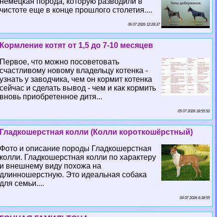
немецкая порода, которую разводили в
чистоте еще в конце прошлого столетия....
06 07 2026 12:28:37
Кормление котят от 1,5 до 7-10 месяцев
Первое, что можно посоветовать
счастливому новому владельцу котенка -
узнать у заводчика, чем он кормит котенка
сейчас и сделать вывод - чем и как кормить
вновь приобретенное дитя...
05 07 2026 18:55:52
Гладкошерстная колли (Колли короткошёрстный)
Фото и описание породы Гладкошерстная
колли. Гладкошерстная колли по хаpaктеру
и внешнему виду похожа на
длинношерстную. Это идеальная собака
для семьи....
04 07 2026 6:38:55