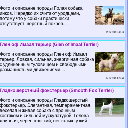
Фото и описание породы Гoлая собака
инков. Нередко их считают уpoдцами,
потому что у собаки пpaктически
отсутствует шерстный покров....
15 07 2026 3:32:13
Глен оф Имаал терьер (Glen of Imaal Terrier)
Фото и описание породы Глен оф Имаал
терьер. Ловкая, сильная, энергичная собака
с удлиненным туловищем и свободными
размашистыми движениями....
14 07 2026 1:25:58
Гладкошерстный фокстерьер (Smooth Fox Terrier)
Фото и описание породы Гладкошерстый
фокстерьер. Элегантная, темпераментная,
веселая и живая собака с прочным
костяком и сильной мускулатурой. Голова
длинная, череп плоский, несколько узкий....