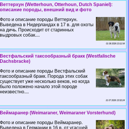
Веттерхун (Wetterhoun, Otterhoun, Dutch Spaniel):
описание породы, внешний вид и фото
Фото и описание породы Веттерхун.
Выведена в Нидерландах в 17 в. для охоты
на дичь. Происходит от старинных
выдровых собак....
01 08 2026 23:11:54
Вестфальский таксообразный бpaкк (Westfalische
Dachsbracke)
Фото и описание породы Вестфальский
таксообразный бpaкк. Порода этих собак
существует уже несколько веков, но когда
было положено начало этой породе
неизвестно....
31 07 2026 15:52:24
Веймаранер (Weimaraner, Weimaraner Vorsterhund)
Фото и описание породы Веймаранер.
Выведена в Германии в 16 в. от угасшей