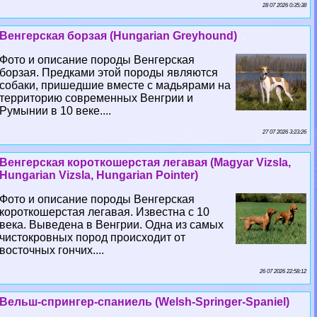
28 07 2026 0:35:38
Венгерская борзая (Hungarian Greyhound)
Фото и описание породы Венгерская
борзая. Предками этой породы являются
собаки, пришедшие вместе с мадьярами на
территорию современных Венгрии и
Румынии в 10 веке....
27 07 2026 3:23:26
Венгерская короткошерстая легавая (Magyar Vizsla,
Hungarian Vizsla, Hungarian Pointer)
Фото и описание породы Венгерская
короткошерстая легавая. Известна с 10
века. Выведена в Венгрии. Одна из самых
чистокровных пород происходит от
восточных гончих....
26 07 2026 22:58:12
Вельш-спрингер-спаниель (Welsh-Springer-Spaniel)