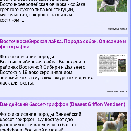
Восточноевропейская овчарка - собака
крепкого сухого типа конституции,
мускулистая, с хорошо развитым
костяком....
06 08 2026 9:52:53
Восточносибирская лайка. Порода собак. Описание и
фотографии
Фото и описание породы
Восточносибирская лайка. Выведена в
районах Восточной Сибири и Дальнего
Востока в 19 веке скрещиванием
эвенкийских, ламутских, амурских и других
лаек для охоты....
05 08 2026 12:54:13
Вандейский бассет-гриффон (Basset Griffon Vendeen)
Фото и описание породы Вандейский
бассет-гриффон. Существует две
разновидности вандейского бассет-
гриффона: большой и малый....