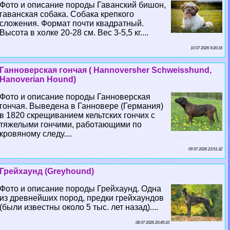
Фото и описание породы Гаванский бишон,
гаванская собака. Собака крепкого
сложения. Формат почти квадратный.
Высота в холке 20-28 см. Вес 3-5,5 кг....
10 07 2026 9:20:16
Ганноверская гончая ( Hannoversher Schweisshund,
Hanoverian Hound)
Фото и описание породы Ганноверская
гончая. Выведена в Ганновере (Германия)
в 1820 скрещиванием кельтских гончих с
тяжелыми гончими, работающими по
кровяному следу....
09 07 2026 23:51:32
Грейхаунд (Greyhound)
Фото и описание породы Грейхаунд. Одна
из древнейших пород, предки грейхаундов
(были известны около 5 тыс. лет назад)....
08 07 2026 20:45:10