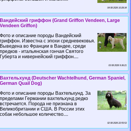
04 08 2026 10:28:34
Вандейский гриффон (Grand Griffon Vendeen, Large
Vendeen Griffon)
Фото и описание породы Вандейский
гриффон. Известна с эпохи средневековья.
Выведена во Франции в Вандее, среди
предков - итальянская гончая Святого
Губерта и нивернейский гриффон....
03 08 2026 9:36:21
Вахтельхунд (Deutscher Wachtelhund, German Spaniel,
German Quail Dog)
Фото и описание породы Вахтельхунд. За
пределами Германии вахтельхунд редко
встречается. Порода не признана в
Великобритании и США. В России этих
собак небольшое количество....
02 08 2026 22:55:53