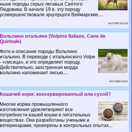
ныне породы серых легавых Святого
Людовика. В начале 19 в. эту породу
усовершенствовали эрцгерцоги Веймарские....
30 07 2026 18:15:24
Вольпино итальяно (Volpino Italiano, Cane de
Quirinale)
Фото и описание породы Вольпино
итальяно. В переводе с итальянского Volpe
- «лисица», и это определяет породу.
Действительно, заостренная морда
вольпино напоминает лисью....
29 07 2026 6:30:10
Кошачий корм: консервированный или сухой?
Многие корма промышленного
изготовления удовлетворяют все
потребности вашей кошки в питательных
веществах. Они разработаны учеными и
ветеринарами, проверены в контрольных опытах...