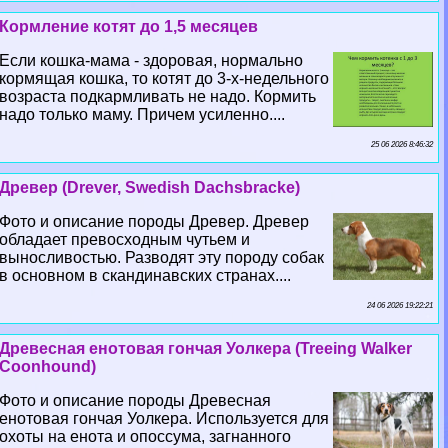
Кормление котят до 1,5 месяцев
Если кошка-мама - здоровая, нормально
кормящая кошка, то котят до 3-х-недельного
возраста подкармливать не надо. Кормить
надо только маму. Причем усиленно....
25 06 2026 8:46:32
Древер (Drever, Swedish Dachsbracke)
Фото и описание породы Древер. Древер
обладает превосходным чутьем и
выносливостью. Разводят эту породу собак
в основном в скандинавских странах....
24 06 2026 19:22:21
Древесная енотовая гончая Уолкера (Treeing Walker
Coonhound)
Фото и описание породы Древесная
енотовая гончая Уолкера. Используется для
охоты на енота и опоссума, загнанного