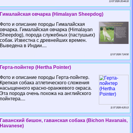
13 07 2026 20:44:33
Гималайская овчарка (Himalayan Sheepdog)
Фото и описание породы Гималайская
овчарка. Гималайская овчарка (Himalayan
Sheepdog), порода служебных (пастушьих)
собак. Известна с древнейших времен.
Выведена в Индии....
12 07 2026 7:24:50
Герта-пойнтер (Hertha Pointer)
Фото и описание породы Герта-пойнтер.
Крепкая собака атлетического сложения
насыщенного красно-оранжевого окраса.
Эта порода очень похожа на английского
пойнтера....
11 07 2026 4:20:13
Гаванский бишон, гаванская собака (Bichon Havanais,
Havanese)