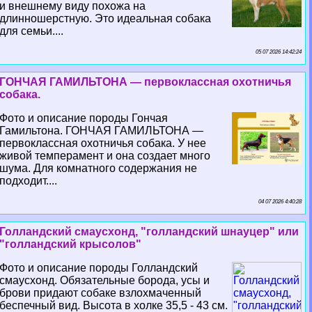
и внешнему виду похожа на
длинношерстную. Это идеальная собака
для семьи....
05 07 2026 14:42:24
ГОНЧАЯ ГАМИЛЬТОНА — первоклассная охотничья
собака.
Фото и описание породы Гончая
Гамильтона. ГОНЧАЯ ГАМИЛЬТОНА —
первоклассная охотничья собака. У нее
живой темперамент и она создает много
шума. Для комнатного содержания не
подходит....
04 07 2026 4:40:28
Голландский смаусхонд, "голландский шнауцер" или
"голландский крысолов"
Фото и описание породы Голландский
смаусхонд. Обязательные борода, усы и
брови придают собаке взлохмаченный
беспечный вид. Высота в холке 35,5 - 43 см.