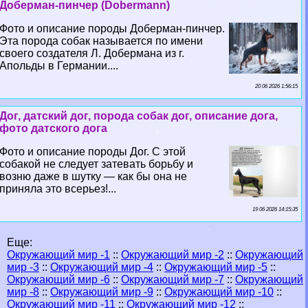
Доберман-пинчер (Dobermann)
Фото и описание породы Доберман-пинчер.
Эта порода собак называется по имени
своего создателя Л. Добермана из г.
Апольды в Германии....
20 06 2026 1:56:15
Дог, датский дог, порода собак дог, описание дога,
фото датского дога
Фото и описание породы Дог. С этой
собакой не следует затевать борьбу и
возню даже в шутку — как бы она не
приняла это всерьез!...
19 06 2026 14:15:35
Еще:
Окружающий мир -1
::
Окружающий мир -2
::
Окружающий
мир -3
::
Окружающий мир -4
::
Окружающий мир -5
::
Окружающий мир -6
::
Окружающий мир -7
::
Окружающий
мир -8
::
Окружающий мир -9
::
Окружающий мир -10
::
Окружающий мир -11
::
Окружающий мир -12
::