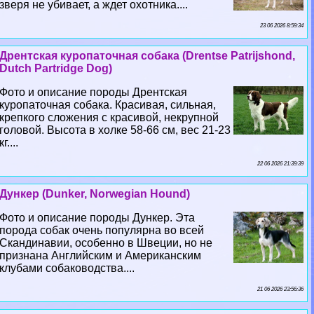
зверя не убивает, а ждет охотника....
23 06 2026 8:59:34
Дрентская куропаточная собака (Drentse Patrijshond,
Dutch Partridge Dog)
Фото и описание породы Дрентская
куропаточная собака. Красивая, сильная,
крепкого сложения с красивой, некрупной
головой. Высота в холке 58-66 см, вес 21-23
кг....
22 06 2026 21:39:39
Дункер (Dunker, Norwegian Hound)
Фото и описание породы Дункер. Эта
порода собак очень популярна во всей
Скандинавии, особенно в Швеции, но не
признана Английским и Американским
клубами собаководства....
21 06 2026 23:56:36