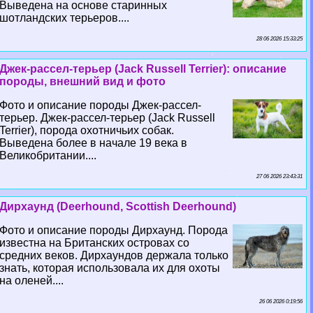
Выведена на основе старинных
шотландских терьеров....
28 06 2026 15:33:25
Джек-рассел-терьер (Jack Russell Terrier): описание
породы, внешний вид и фото
Фото и описание породы Джек-рассел-
терьер. Джек-рассел-терьер (Jack Russell
Terrier), порода охотничьих собак.
Выведена более в начале 19 века в
Великобритании....
27 06 2026 23:43:31
Дирхаунд (Deerhound, Scottish Deerhound)
Фото и описание породы Дирхаунд. Порода
известна на Британских островах со
средних веков. Дирхаундов держала только
знать, которая использовала их для охоты
на оленей....
26 06 2026 0:19:56