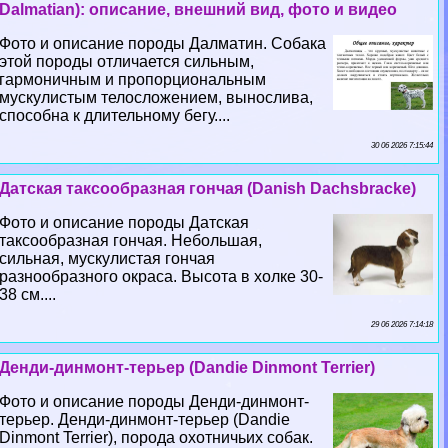
Dalmatian): описание, внешний вид, фото и видео
Фото и описание породы Далматин. Собака
этой породы отличается сильным,
гармоничным и пропорциональным
мускулистым телосложением, вынослива,
способна к длительному бегу....
30 06 2026 7:15:44
Датская таксообразная гончая (Danish Dachsbracke)
Фото и описание породы Датская
таксообразная гончая. Небольшая,
сильная, мускулистая гончая
разнообразного окраса. Высота в холке 30-
38 см....
29 06 2026 7:14:18
Денди-динмонт-терьер (Dandie Dinmont Terrier)
Фото и описание породы Денди-динмонт-
терьер. Денди-динмонт-терьер (Dandie
Dinmont Terrier), порода охотничьих собак.