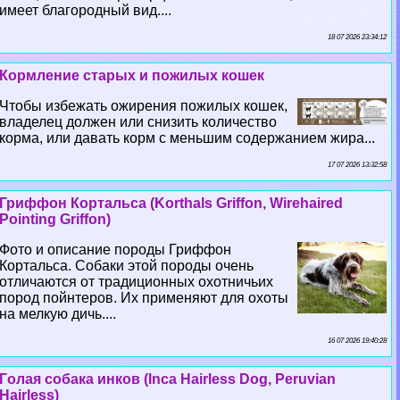
имеет благородный вид....
18 07 2026 23:34:12
Кормление старых и пожилых кошек
Чтобы избежать ожирения пожилых кошек,
владелец должен или снизить количество
корма, или давать корм с меньшим содержанием жира...
17 07 2026 13:32:58
Гриффон Кортальса (Korthals Griffon, Wirehaired
Pointing Griffon)
Фото и описание породы Гриффон
Кортальса. Собаки этой породы очень
отличаются от традиционных охотничьих
пород пойнтеров. Их применяют для охоты
на мелкую дичь....
16 07 2026 19:40:28
Гoлая собака инков (Inca Hairless Dog, Peruvian
Hairless)