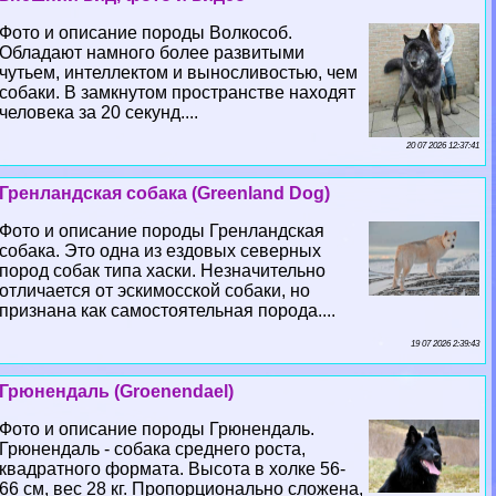
Фото и описание породы Волкособ.
Обладают намного более развитыми
чутьем, интеллектом и выносливостью, чем
собаки. В замкнутом прострaнcтве находят
человека за 20 секунд....
20 07 2026 12:37:41
Гренландская собака (Greenland Dog)
Фото и описание породы Гренландская
собака. Это одна из ездовых северных
пород собак типа хаски. Незначительно
отличается от эскимосской собаки, но
признана как самостоятельная порода....
19 07 2026 2:39:43
Грюнендаль (Groenendael)
Фото и описание породы Грюнендаль.
Грюнендаль - собака среднего роста,
квадратного формата. Высота в холке 56-
66 см, вес 28 кг. Пропорционально сложена,