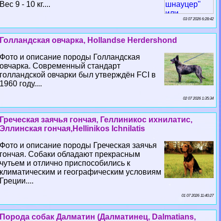
Вес 9 - 10 кг....
03 07 2026 6:28:42
Голландская овчарка, Hollandse Herdershond
Фото и описание породы Голландская
овчарка. Современный стандарт
голландской овчарки был утверждён FCI в
1960 году....
02 07 2026 1:35:34
Греческая заячья гончая, Геллиникос ихнилатис,
Эллинская гончая,Hellinikos Ichnilatis
Фото и описание породы Греческая заячья
гончая. Собаки обладают прекрасным
чутьем и отлично приспособились к
климатическим и географическим условиям
Греции....
01 07 2026 11:40:27
Порода собак Далматин (Далматинец, Dalmatians,