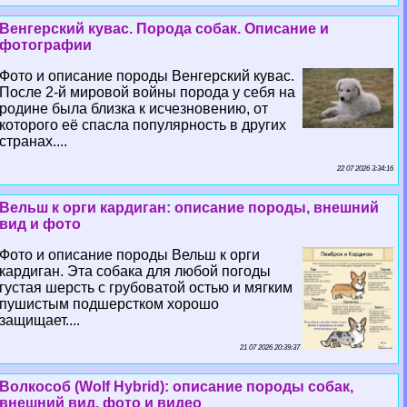
Венгерский кувас. Порода собак. Описание и
фотографии
Фото и описание породы Венгерский кувас.
После 2-й мировой войны порода у себя на
родине была близка к исчезновению, от
которого её спасла популярность в других
странах....
22 07 2026 3:34:16
Вельш к opги кардиган: описание породы, внешний
вид и фото
Фото и описание породы Вельш к opги
кардиган. Эта собака для любой погоды
густая шерсть с грубоватой остью и мягким
пушистым подшерстком хорошо
защищает....
21 07 2026 20:39:37
Волкособ (Wolf Hybrid): описание породы собак,
внешний вид, фото и видео