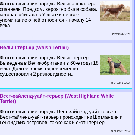
Фото и описание породы Вельш-спрингер-
спаниель. Предком, вероятно была собака,
которая обитала в Уэльсе и первое
упоминание о ней относится к началу 14
века....
25 07 2026 4:43:51
Вельш-терьер (Welsh Terrier)
Фото и описание породы Вельш-терьер.
Выведена в Великобритании в 60-е годы 18
века. Долгое время одновременно
существовали 2 разновидности....
24 07 2026 14:36:36
Вест-хайленд-уайт-терьер (West Highland White
Terrier)
Фото и описание породы Вест-хайленд-уайт-терьер.
Вест-хайленд-уайт-терьер происходит из Шотландии и
Гебридских островов, также как и скотч-терьер....
23 07 2026 12:53:44