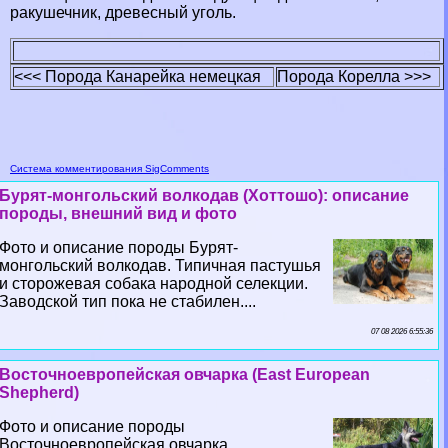
paкушечник, древесный уголь.
<<< Порода Канарейка немецкая
Порода Корелла >>>
Система комментирования SigComments
Бурят-монгольский волкодав (Хоттошо): описание
породы, внешний вид и фото
Фото и описание породы Бурят-
монгольский волкодав. Типичная пастушья
и сторожевая собака народной селекции.
Заводской тип пока не стабилен....
07 08 2026 6:55:36
Восточноевропейская овчарка (East European
Shepherd)
Фото и описание породы
Восточноевропейская овчарка.