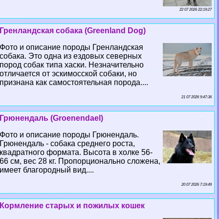
22 07 2026 22:19:27
Гренландская собака (Greenland Dog)
Фото и описание породы Гренландская
собака. Это одна из ездовых северных
пород собак типа хаски. Незначительно
отличается от эскимосской собаки, но
признана как самостоятельная порода....
21 07 2026 9:47:36
Грюнендаль (Groenendael)
Фото и описание породы Грюнендаль.
Грюнендаль - собака среднего роста,
квадратного формата. Высота в холке 56-
66 см, вес 28 кг. Пропорционально сложена,
имеет благородный вид....
20 07 2026 7:19:49
Кормление старых и пожилых кошек