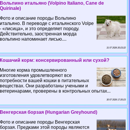
Вольпино итальяно (Volpino Italiano, Cane de
Quirinale)
Фото и описание породы Вольпино
итальяно. В переводе с итальянского Volpe
- «лисица», и это определяет породу.
Действительно, заостренная морда
вольпино напоминает лисью....
31 07 2026 20:23:22
Кошачий корм: консервированный или сухой?
Многие корма промышленного
изготовления удовлетворяют все
потребности вашей кошки в питательных
веществах. Они разработаны учеными и
ветеринарами, проверены в контрольных опытах...
30 07 2026 17:20:23
Венгерская борзая (Hungarian Greyhound)
Фото и описание породы Венгерская
борзая. Предками этой породы являются