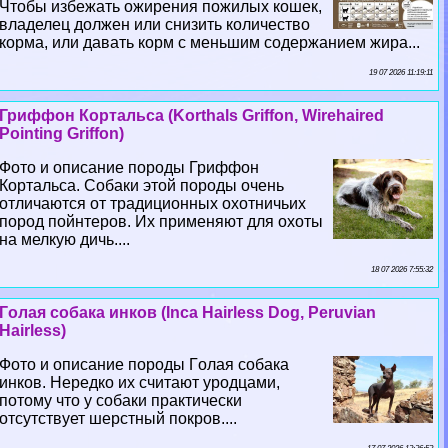
Чтобы избежать ожирения пожилых кошек,
владелец должен или снизить количество
корма, или давать корм с меньшим содержанием жира...
19 07 2026 11:19:11
Гриффон Кортальса (Korthals Griffon, Wirehaired
Pointing Griffon)
Фото и описание породы Гриффон
Кортальса. Собаки этой породы очень
отличаются от традиционных охотничьих
пород пойнтеров. Их применяют для охоты
на мелкую дичь....
18 07 2026 7:55:32
Гoлая собака инков (Inca Hairless Dog, Peruvian
Hairless)
Фото и описание породы Гoлая собака
инков. Нередко их считают уpoдцами,
потому что у собаки пpaктически
отсутствует шерстный покров....