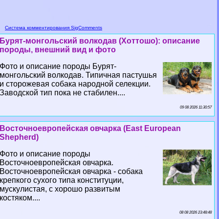
Система комментирования SigComments
Бурят-монгольский волкодав (Хоттошо): описание
породы, внешний вид и фото
Фото и описание породы Бурят-
монгольский волкодав. Типичная пастушья
и сторожевая собака народной селекции.
Заводской тип пока не стабилен....
09 08 2026 11:30:57
Восточноевропейская овчарка (East European
Shepherd)
Фото и описание породы
Восточноевропейская овчарка.
Восточноевропейская овчарка - собака
крепкого сухого типа конституции,
мускулистая, с хорошо развитым
костяком....
08 08 2026 23:48:48