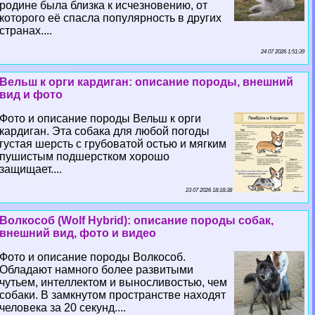
родине была близка к исчезновению, от
которого её спасла популярность в других
странах....
24 07 2026 1:51:39
Вельш к opги кардиган: описание породы, внешний
вид и фото
Фото и описание породы Вельш к opги
кардиган. Эта собака для любой погоды
густая шерсть с грубоватой остью и мягким
пушистым подшерстком хорошо
защищает....
23 07 2026 18:18:38
Волкособ (Wolf Hybrid): описание породы собак,
внешний вид, фото и видео
Фото и описание породы Волкособ.
Обладают намного более развитыми
чутьем, интеллектом и выносливостью, чем
собаки. В замкнутом прострaнcтве находят
человека за 20 секунд....