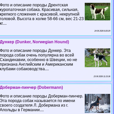
Фото и описание породы Дрентская
куропаточная собака. Красивая, сильная,
крепкого сложения с красивой, некрупной
головой. Высота в холке 58-66 см, вес 21-23
кг....
24 06 2026 8:20:29
Дункер (Dunker, Norwegian Hound)
Фото и описание породы Дункер. Эта
порода собак очень популярна во всей
Скандинавии, особенно в Швеции, но не
признана Английским и Американским
клубами собаководства....
23 06 2026 11:15:36
Доберман-пинчер (Dobermann)
Фото и описание породы Доберман-пинчер.
Эта порода собак называется по имени
своего создателя Л. Добермана из г.
Апольды в Германии....