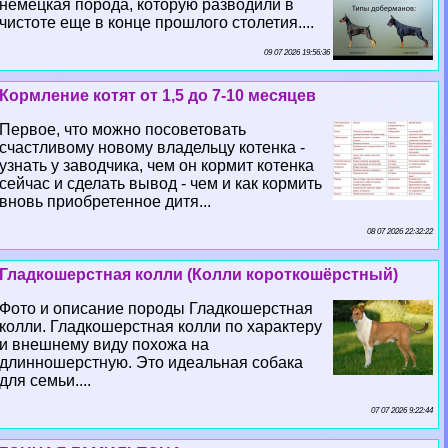
немецкая порода, которую разводили в
чистоте еще в конце прошлого столетия....
09 07 2026 19:56:36
Кормление котят от 1,5 до 7-10 месяцев
Первое, что можно посоветовать
счастливому новому владельцу котенка -
узнать у заводчика, чем он кормит котенка
сейчас и сделать вывод - чем и как кормить
вновь приобретенное дитя...
08 07 2026 22:32:22
Гладкошерстная колли (Колли короткошёрстный)
Фото и описание породы Гладкошерстная
колли. Гладкошерстная колли по хаpaктеру
и внешнему виду похожа на
длинношерстную. Это идеальная собака
для семьи....
07 07 2026 9:22:44