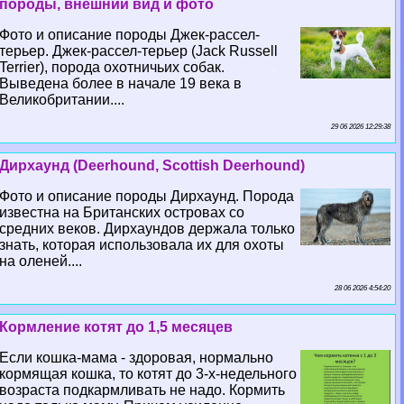
породы, внешний вид и фото
Фото и описание породы Джек-рассел-
терьер. Джек-рассел-терьер (Jack Russell
Terrier), порода охотничьих собак.
Выведена более в начале 19 века в
Великобритании....
29 06 2026 12:29:38
Дирхаунд (Deerhound, Scottish Deerhound)
Фото и описание породы Дирхаунд. Порода
известна на Британских островах со
средних веков. Дирхаундов держала только
знать, которая использовала их для охоты
на оленей....
28 06 2026 4:54:20
Кормление котят до 1,5 месяцев
Если кошка-мама - здоровая, нормально
кормящая кошка, то котят до 3-х-недельного
возраста подкармливать не надо. Кормить