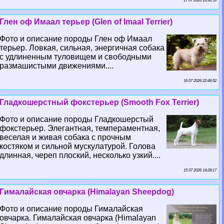
17 07 2026 13:36:53
Глен оф Имаал терьер (Glen of Imaal Terrier)
Фото и описание породы Глен оф Имаал
терьер. Ловкая, сильная, энергичная собака
с удлиненным туловищем и свободными
размашистыми движениями....
16 07 2026 22:46:52
Гладкошерстный фокстерьер (Smooth Fox Terrier)
Фото и описание породы Гладкошерстый
фокстерьер. Элегантная, темпераментная,
веселая и живая собака с прочным
костяком и сильной мускулатурой. Голова
длинная, череп плоский, несколько узкий....
15 07 2026 14:28:17
Гималайская овчарка (Himalayan Sheepdog)
Фото и описание породы Гималайская
овчарка. Гималайская овчарка (Himalayan