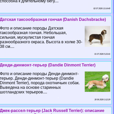
способна к длительному бегу....
02 07 2026 13:14:40
Датская таксообразная гончая (Danish Dachsbracke)
Фото и описание породы Датская
таксообразная гончая. Небольшая,
сильная, мускулистая гончая
разнообразного окраса. Высота в холке 30-
38 см....
01 07 2026 5:23:41
Денди-динмонт-терьер (Dandie Dinmont Terrier)
Фото и описание породы Денди-динмонт-
терьер. Денди-динмонт-терьер (Dandie
Dinmont Terrier), порода охотничьих собак.
Выведена на основе старинных
шотландских терьеров....
30 06 2026 3:12:29
Джек-рассел-терьер (Jack Russell Terrier): описание