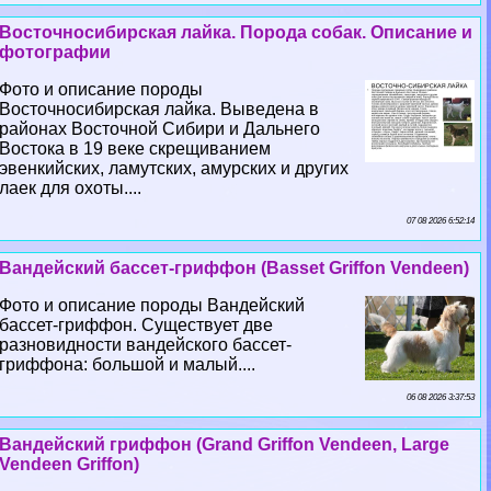
Восточносибирская лайка. Порода собак. Описание и
фотографии
Фото и описание породы
Восточносибирская лайка. Выведена в
районах Восточной Сибири и Дальнего
Востока в 19 веке скрещиванием
эвенкийских, ламутских, амурских и других
лаек для охоты....
07 08 2026 6:52:14
Вандейский бассет-гриффон (Basset Griffon Vendeen)
Фото и описание породы Вандейский
бассет-гриффон. Существует две
разновидности вандейского бассет-
гриффона: большой и малый....
06 08 2026 3:37:53
Вандейский гриффон (Grand Griffon Vendeen, Large
Vendeen Griffon)