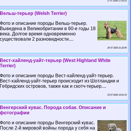
27 07 2026 17:52:15
Вельш-терьер (Welsh Terrier)
Фото и описание породы Вельш-терьер.
Выведена в Великобритании в 60-е годы 18
века. Долгое время одновременно
существовали 2 разновидности....
26 07 2026 21:32:45
Вест-хайленд-уайт-терьер (West Highland White
Terrier)
Фото и описание породы Вест-хайленд-уайт-терьер.
Вест-хайленд-уайт-терьер происходит из Шотландии и
Гебридских островов, также как и скотч-терьер....
25 07 2026 14:41:19
Венгерский кувас. Порода собак. Описание и
фотографии
Фото и описание породы Венгерский кувас.
После 2-й мировой войны порода у себя на