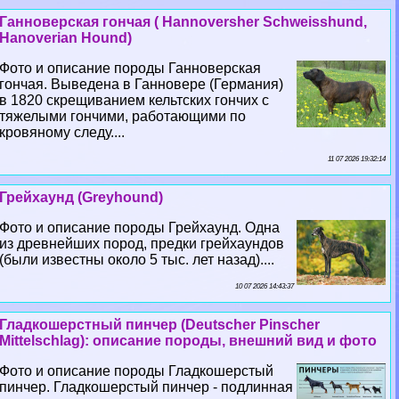
Ганноверская гончая ( Hannoversher Schweisshund,
Hanoverian Hound)
Фото и описание породы Ганноверская
гончая. Выведена в Ганновере (Германия)
в 1820 скрещиванием кельтских гончих с
тяжелыми гончими, работающими по
кровяному следу....
11 07 2026 19:32:14
Грейхаунд (Greyhound)
Фото и описание породы Грейхаунд. Одна
из древнейших пород, предки грейхаундов
(были известны около 5 тыс. лет назад)....
10 07 2026 14:43:37
Гладкошерстный пинчер (Deutscher Pinscher
Mittelschlag): описание породы, внешний вид и фото
Фото и описание породы Гладкошерстый
пинчер. Гладкошерстый пинчер - подлинная