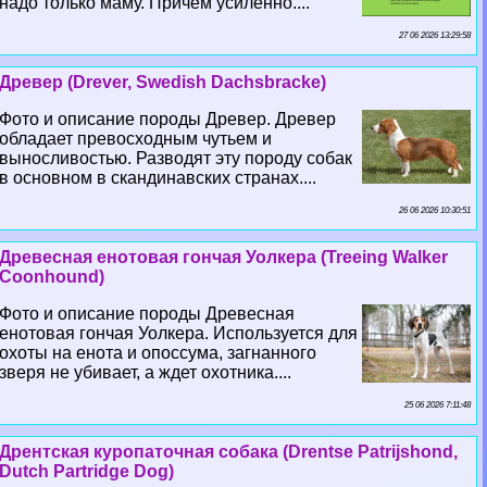
надо только маму. Причем усиленно....
27 06 2026 13:29:58
Древер (Drever, Swedish Dachsbracke)
Фото и описание породы Древер. Древер
обладает превосходным чутьем и
выносливостью. Разводят эту породу собак
в основном в скандинавских странах....
26 06 2026 10:30:51
Древесная енотовая гончая Уолкера (Treeing Walker
Coonhound)
Фото и описание породы Древесная
енотовая гончая Уолкера. Используется для
охоты на енота и опоссума, загнанного
зверя не убивает, а ждет охотника....
25 06 2026 7:11:48
Дрентская куропаточная собака (Drentse Patrijshond,
Dutch Partridge Dog)