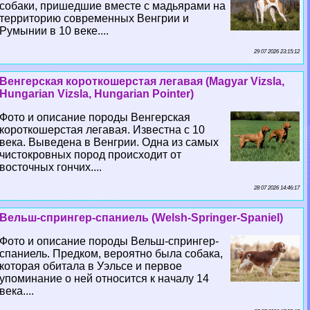
собаки, пришедшие вместе с мадьярами на
территорию современных Венгрии и
Румынии в 10 веке....
29 07 2026 23:15:12
Венгерская короткошерстая легавая (Magyar Vizsla,
Hungarian Vizsla, Hungarian Pointer)
Фото и описание породы Венгерская
короткошерстая легавая. Известна с 10
века. Выведена в Венгрии. Одна из самых
чистокровных пород происходит от
восточных гончих....
28 07 2026 14:46:17
Вельш-спрингер-спаниель (Welsh-Springer-Spaniel)
Фото и описание породы Вельш-спрингер-
спаниель. Предком, вероятно была собака,
которая обитала в Уэльсе и первое
упоминание о ней относится к началу 14
века....