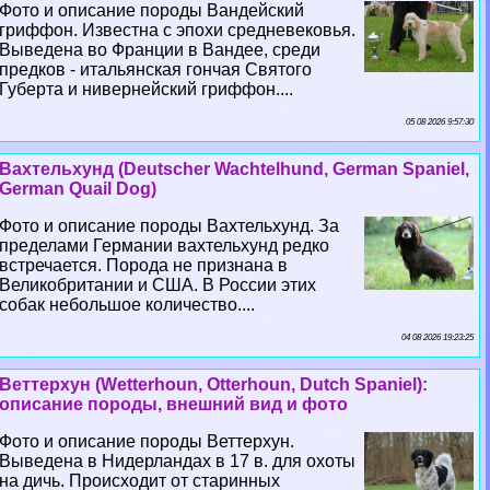
Фото и описание породы Вандейский
гриффон. Известна с эпохи средневековья.
Выведена во Франции в Вандее, среди
предков - итальянская гончая Святого
Губерта и нивернейский гриффон....
05 08 2026 9:57:30
Вахтельхунд (Deutscher Wachtelhund, German Spaniel,
German Quail Dog)
Фото и описание породы Вахтельхунд. За
пределами Германии вахтельхунд редко
встречается. Порода не признана в
Великобритании и США. В России этих
собак небольшое количество....
04 08 2026 19:23:25
Веттерхун (Wetterhoun, Otterhoun, Dutch Spaniel):
описание породы, внешний вид и фото
Фото и описание породы Веттерхун.
Выведена в Нидерландах в 17 в. для охоты
на дичь. Происходит от старинных