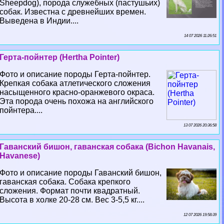
Sheepdog), порода служебных (пастушьих)
собак. Известна с древнейших времен.
Выведена в Индии....
14 07 2026 11:26:51
Герта-пойнтер (Hertha Pointer)
Фото и описание породы Герта-пойнтер.
Крепкая собака атлетического сложения
насыщенного красно-оранжевого окраса.
Эта порода очень похожа на английского
пойнтера....
13 07 2026 20:36:58
Гаванский бишон, гаванская собака (Bichon Havanais,
Havanese)
Фото и описание породы Гаванский бишон,
гаванская собака. Собака крепкого
сложения. Формат почти квадратный.
Высота в холке 20-28 см. Вес 3-5,5 кг....
12 07 2026 19:58:39