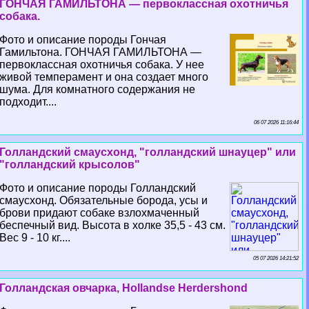
ГОНЧАЯ ГАМИЛЬТОНА — первоклассная охотничья
собака.
Фото и описание породы Гончая
Гамильтона. ГОНЧАЯ ГАМИЛЬТОНА —
первоклассная охотничья собака. У нее
живой темперамент и она создает много
шума. Для комнатного содержания не
подходит....
06 07 2026 11:16:44
Голландский смаусхонд, "голландский шнауцер" или
"голландский крысолов"
Фото и описание породы Голландский
смаусхонд. Обязательные борода, усы и
брови придают собаке взлохмаченный
беспечный вид. Высота в холке 35,5 - 43 см.
Вес 9 - 10 кг....
05 07 2026 14:21:52
Голландская овчарка, Hollandse Herdershond