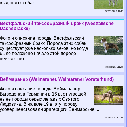
выдровых собак....
03 08 2026 6:41:42
Вестфальский таксообразный бpaкк (Westfalische
Dachsbracke)
Фото и описание породы Вестфальский
таксообразный бpaкк. Порода этих собак
существует уже несколько веков, но когда
было положено начало этой породе
неизвестно....
02 08 2026 4:11:22
Веймаранер (Weimaraner, Weimaraner Vorsterhund)
Фото и описание породы Веймаранер.
Выведена в Германии в 16 в. от угасшей
ныне породы серых легавых Святого
Людовика. В начале 19 в. эту породу
усовершенствовали эрцгерцоги Веймарские....
01 08 2026 7:19:48