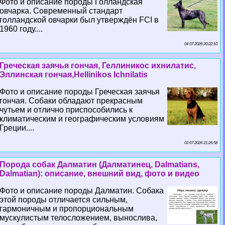
Фото и описание породы Голландская
овчарка. Современный стандарт
голландской овчарки был утверждён FCI в
1960 году....
04 07 2026 20:22:10
Греческая заячья гончая, Геллиникос ихнилатис,
Эллинская гончая,Hellinikos Ichnilatis
Фото и описание породы Греческая заячья
гончая. Собаки обладают прекрасным
чутьем и отлично приспособились к
климатическим и географическим условиям
Греции....
03 07 2026 21:26:58
Порода собак Далматин (Далматинец, Dalmatians,
Dalmatian): описание, внешний вид, фото и видео
Фото и описание породы Далматин. Собака
этой породы отличается сильным,
гармоничным и пропорциональным
мускулистым телосложением, вынослива,