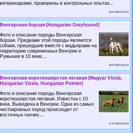
ветеринарами, проверены в контрольных опытах...
29 07 2026 15:47:53
Венгерская борзая (Hungarian Greyhound)
Фото и описание породы Венгерская
борзая. Предками этой породы являются
собаки, пришедшие вместе с мадьярами на
территорию современных Венгрии и
Румынии в 10 веке....
28 07 2026 15:51:10
Венгерская короткошерстая легавая (Magyar Vizsla,
Hungarian Vizsla, Hungarian Pointer)
Фото и описание породы Венгерская
короткошерстая легавая. Известна с 10
века. Выведена в Венгрии. Одна из самых
чистокровных пород происходит от
восточных гончих....
27 07 2026 23:37:54