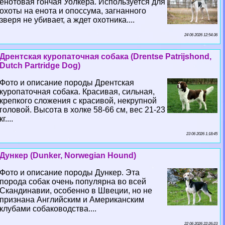
енотовая гончая Уолкера. Используется для
охоты на енота и опоссума, загнанного
зверя не убивает, а ждет охотника....
24 06 2026 12:54:36
Дрентская куропаточная собака (Drentse Patrijshond,
Dutch Partridge Dog)
Фото и описание породы Дрентская
куропаточная собака. Красивая, сильная,
крепкого сложения с красивой, некрупной
головой. Высота в холке 58-66 см, вес 21-23
кг....
23 06 2026 1:18:45
Дункер (Dunker, Norwegian Hound)
Фото и описание породы Дункер. Эта
порода собак очень популярна во всей
Скандинавии, особенно в Швеции, но не
признана Английским и Американским
клубами собаководства....
22 06 2026 22:26:23