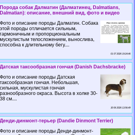
Порода собак Далматин (Далматинец, Dalmatians,
Dalmatian): описание, внешний вид, фото и видео
Фото и описание породы Далматин. Собака
этой породы отличается сильным,
гармоничным и пропорциональным
мускулистым телосложением, вынослива,
способна к длительному бегу....
01 07 2026 19:24:46
Датская таксообразная гончая (Danish Dachsbracke)
Фото и описание породы Датская
таксообразная гончая. Небольшая,
сильная, мускулистая гончая
разнообразного окраса. Высота в холке 30-
38 см....
30 06 2026 13:56:49
Денди-динмонт-терьер (Dandie Dinmont Terrier)
Фото и описание породы Денди-динмонт-