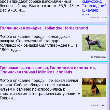
брови придают собаке взлохмаченный
беспечный вид. Высота в холке 35,5 - 43 см.
Вес 9 - 10 кг....
04 07 2026 22:56:10
Голландская овчарка, Hollandse Herdershond
Фото и описание породы Голландская
овчарка. Современный стандарт
голландской овчарки был утверждён FCI в
1960 году....
03 07 2026 9:56:21
Греческая заячья гончая, Геллиникос ихнилатис,
Эллинская гончая,Hellinikos Ichnilatis
Фото и описание породы Греческая заячья
гончая. Собаки обладают прекрасным
чутьем и отлично приспособились к
климатическим и географическим условиям
Греции....
02 07 2026 22:13:35