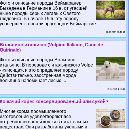
Фото и описание породы Веймаранер.
Выведена в Германии в 16 в. от угасшей
ныне породы серых легавых Святого
Людовика. В начале 19 в. эту породу
усовершенствовали эрцгерцоги Веймарские....
31 07 2026 12:49:54
Вольпино итальяно (Volpino Italiano, Cane de
Quirinale)
Фото и описание породы Вольпино
итальяно. В переводе с итальянского Volpe
- «лисица», и это определяет породу.
Действительно, заостренная морда
вольпино напоминает лисью....
30 07 2026 4:19:48
Кошачий корм: консервированный или сухой?
Многие корма промышленного
изготовления удовлетворяют все
потребности вашей кошки в питательных
веществах. Они разработаны учеными и