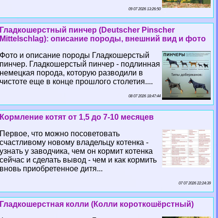
09 07 2026 13:26:50
Гладкошерстный пинчер (Deutscher Pinscher
Mittelschlag): описание породы, внешний вид и фото
Фото и описание породы Гладкошерстый
пинчер. Гладкошерстый пинчер - подлинная
немецкая порода, которую разводили в
чистоте еще в конце прошлого столетия....
08 07 2026 18:47:44
Кормление котят от 1,5 до 7-10 месяцев
Первое, что можно посоветовать
счастливому новому владельцу котенка -
узнать у заводчика, чем он кормит котенка
сейчас и сделать вывод - чем и как кормить
вновь приобретенное дитя...
07 07 2026 22:24:39
Гладкошерстная колли (Колли короткошёрстный)