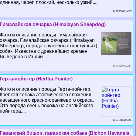
длинная, череп плоский, несколько узкий....
14 07 2026 2:46:35
Гималайская овчарка (Himalayan Sheepdog)
Фото и описание породы Гималайская
овчарка. Гималайская овчарка (Himalayan
Sheepdog), порода служебных (пастушьих)
собак. Известна с древнейших времен.
Выведена в Индии....
13 07 2026 3:21:57
Герта-пойнтер (Hertha Pointer)
Фото и описание породы Герта-пойнтер.
Крепкая собака атлетического сложения
насыщенного красно-оранжевого окраса.
Эта порода очень похожа на английского
пойнтера....
12 07 2026 2:54:56
Гаванский бишон, гаванская собака (Bichon Havanais,