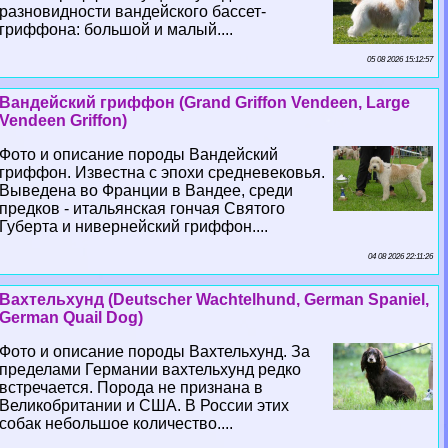
разновидности вандейского бассет-
гриффона: большой и малый....
05 08 2026 15:12:57
Вандейский гриффон (Grand Griffon Vendeen, Large
Vendeen Griffon)
Фото и описание породы Вандейский
гриффон. Известна с эпохи средневековья.
Выведена во Франции в Вандее, среди
предков - итальянская гончая Святого
Губерта и нивернейский гриффон....
04 08 2026 22:11:26
Вахтельхунд (Deutscher Wachtelhund, German Spaniel,
German Quail Dog)
Фото и описание породы Вахтельхунд. За
пределами Германии вахтельхунд редко
встречается. Порода не признана в
Великобритании и США. В России этих
собак небольшое количество....