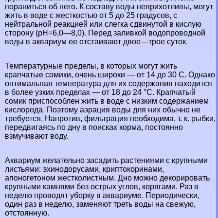
пораниться об него. К составу воды неприхотливы, могут
жить в воде с жесткостью от 5 до 25 градусов, с
нейтральной реакцией или слегка сдвинутой в кислую
сторону (рН=6,0—8,0). Перед заливкой водопроводной
воды в аквариум ее отстаивают двое—трое суток.
Температурные пределы, в которых могут жить
крапчатые сомики, очень широки — от 14 до 30 С. Однако
оптимальная температура для их содержания находится
в более узких пределах — от 18 до 24 °С. Крапчатый
сомик приспособлен жить в воде с низким содержанием
кислорода. Поэтому аэрация воды для них обычно не
требуется. Напротив, фильтрация необходима, т. к. рыбки,
передвигаясь по дну в поисках корма, постоянно
взмучивают воду.
Аквариум желательно засадить растениями с крупными
листьями: эхинодорусами, криптокоринами,
апоногетоном жестколистным. Дно можно декорировать
крупными камнями без острых углов, корягами. Раз в
неделю проводят уборку в аквариуме. Периодически,
один раз в неделю, заменяют треть воды на свежую,
отстоянную.