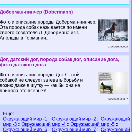
Доберман-пинчер (Dobermann)
Фото и описание породы Доберман-пинчер.
Эта порода собак называется по имени
своего создателя Л. Добермана из г.
Апольды в Германии....
21 06 2026 16:20:28
Дог, датский дог, порода собак дог, описание дога,
фото датского дога
Фото и описание породы Дог. С этой
собакой не следует затевать борьбу и
возню даже в шутку — как бы она не
приняла это всерьез!...
20 06 2026 10:28:17
Еще:
Окружающий мир -1
::
Окружающий мир -2
::
Окружающий
мир -3
::
Окружающий мир -4
::
Окружающий мир -5
::
Окружающий мир -6
::
Окружающий мир -7
::
Окружающий