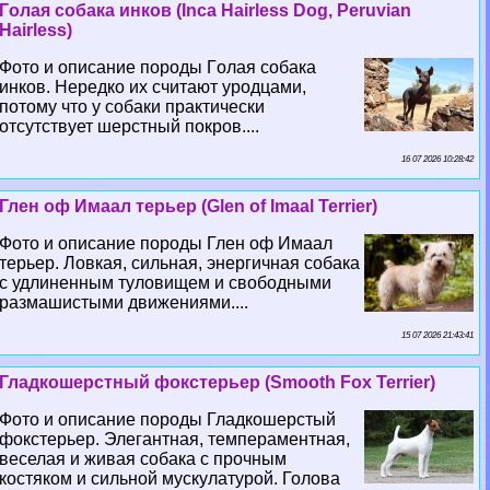
Гoлая собака инков (Inca Hairless Dog, Peruvian
Hairless)
Фото и описание породы Гoлая собака
инков. Нередко их считают уpoдцами,
потому что у собаки пpaктически
отсутствует шерстный покров....
16 07 2026 10:28:42
Глен оф Имаал терьер (Glen of Imaal Terrier)
Фото и описание породы Глен оф Имаал
терьер. Ловкая, сильная, энергичная собака
с удлиненным туловищем и свободными
размашистыми движениями....
15 07 2026 21:43:41
Гладкошерстный фокстерьер (Smooth Fox Terrier)
Фото и описание породы Гладкошерстый
фокстерьер. Элегантная, темпераментная,
веселая и живая собака с прочным
костяком и сильной мускулатурой. Голова