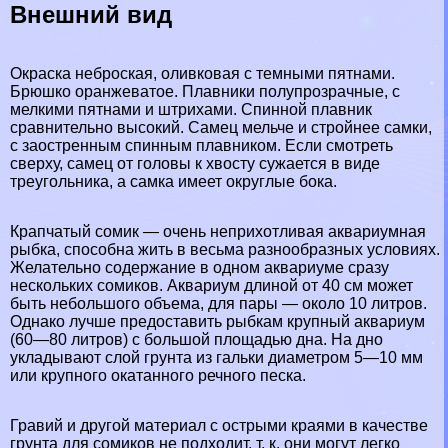
Внешний вид
Окраска неброская, оливковая с темными пятнами.
Брюшко оранжеватое. Плавники полупрозрачные, с
мелкими пятнами и штрихами. Спинной плавник
сравнительно высокий. Самец мельче и стройнее самки,
с заостренным спинным плавником. Если смотреть
сверху, самец от головы к хвосту сужается в виде
треугольника, а самка имеет округлые бока.
Крапчатый сомик — очень неприхотливая аквариумная
рыбка, способна жить в весьма разнообразных условиях.
Желательно содержание в одном аквариуме сразу
нескольких сомиков. Аквариум длиной от 40 см может
быть небольшого объема, для пары — около 10 литров.
Однако лучше предоставить рыбкам крупный аквариум
(60—80 литров) с большой площадью дна. На дно
укладывают слой грунта из гальки диаметром 5—10 мм
или крупного окатанного речного песка.
Гравий и другой материал с острыми краями в качестве
грунта для сомиков не подходит, т. к. они могут легко