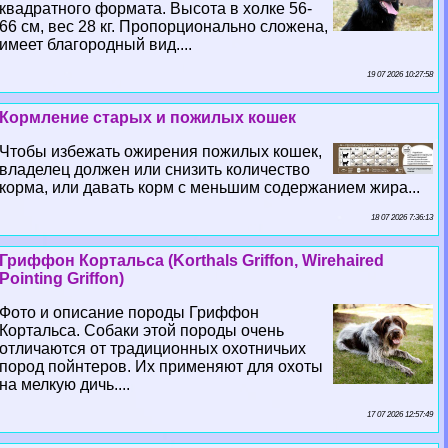
квадратного формата. Высота в холке 56-
66 см, вес 28 кг. Пропорционально сложена,
имеет благородный вид....
19 07 2026 10:27:58
Кормление старых и пожилых кошек
Чтобы избежать ожирения пожилых кошек,
владелец должен или снизить количество
корма, или давать корм с меньшим содержанием жира...
18 07 2026 7:36:13
Гриффон Кортальса (Korthals Griffon, Wirehaired
Pointing Griffon)
Фото и описание породы Гриффон
Кортальса. Собаки этой породы очень
отличаются от традиционных охотничьих
пород пойнтеров. Их применяют для охоты
на мелкую дичь....
17 07 2026 12:57:49