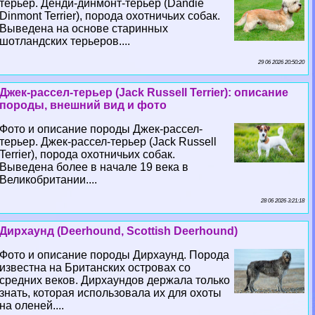
терьер. Денди-динмонт-терьер (Dandie
Dinmont Terrier), порода охотничьих собак.
Выведена на основе старинных
шотландских терьеров....
29 06 2026 20:50:20
Джек-рассел-терьер (Jack Russell Terrier): описание
породы, внешний вид и фото
Фото и описание породы Джек-рассел-
терьер. Джек-рассел-терьер (Jack Russell
Terrier), порода охотничьих собак.
Выведена более в начале 19 века в
Великобритании....
28 06 2026 3:21:18
Дирхаунд (Deerhound, Scottish Deerhound)
Фото и описание породы Дирхаунд. Порода
известна на Британских островах со
средних веков. Дирхаундов держала только
знать, которая использовала их для охоты
на оленей....