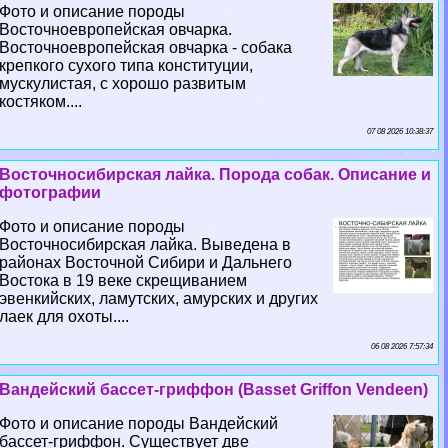
Фото и описание породы
Восточноевропейская овчарка.
Восточноевропейская овчарка - собака
крепкого сухого типа конституции,
мускулистая, с хорошо развитым
костяком....
07 08 2026 10:38:37
Восточносибирская лайка. Порода собак. Описание и
фотографии
Фото и описание породы
Восточносибирская лайка. Выведена в
районах Восточной Сибири и Дальнего
Востока в 19 веке скрещиванием
эвенкийских, ламутских, амурских и других
лаек для охоты....
06 08 2026 7:57:34
Вандейский бассет-гриффон (Basset Griffon Vendeen)
Фото и описание породы Вандейский
бассет-гриффон. Существует две