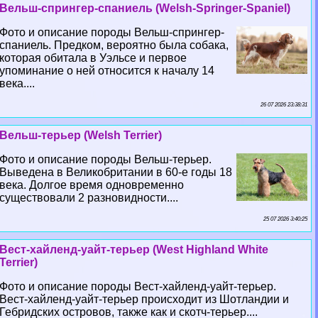
Вельш-спрингер-спаниель (Welsh-Springer-Spaniel)
Фото и описание породы Вельш-спрингер-
спаниель. Предком, вероятно была собака,
которая обитала в Уэльсе и первое
упоминание о ней относится к началу 14
века....
26 07 2026 23:38:31
Вельш-терьер (Welsh Terrier)
Фото и описание породы Вельш-терьер.
Выведена в Великобритании в 60-е годы 18
века. Долгое время одновременно
существовали 2 разновидности....
25 07 2026 3:40:25
Вест-хайленд-уайт-терьер (West Highland White
Terrier)
Фото и описание породы Вест-хайленд-уайт-терьер.
Вест-хайленд-уайт-терьер происходит из Шотландии и
Гебридских островов, также как и скотч-терьер....