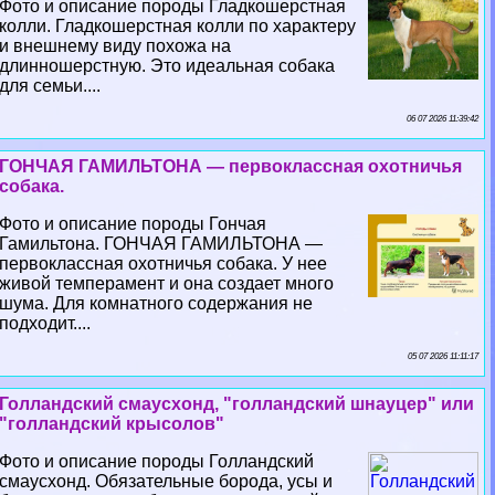
Фото и описание породы Гладкошерстная
колли. Гладкошерстная колли по хаpaктеру
и внешнему виду похожа на
длинношерстную. Это идеальная собака
для семьи....
06 07 2026 11:39:42
ГОНЧАЯ ГАМИЛЬТОНА — первоклассная охотничья
собака.
Фото и описание породы Гончая
Гамильтона. ГОНЧАЯ ГАМИЛЬТОНА —
первоклассная охотничья собака. У нее
живой темперамент и она создает много
шума. Для комнатного содержания не
подходит....
05 07 2026 11:11:17
Голландский смаусхонд, "голландский шнауцер" или
"голландский крысолов"
Фото и описание породы Голландский
смаусхонд. Обязательные борода, усы и