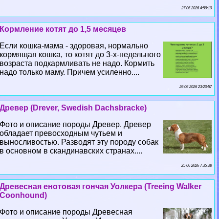
27 06 2026 4:59:10
Кормление котят до 1,5 месяцев
Если кошка-мама - здоровая, нормально
кормящая кошка, то котят до 3-х-недельного
возраста подкармливать не надо. Кормить
надо только маму. Причем усиленно....
26 06 2026 23:20:57
Древер (Drever, Swedish Dachsbracke)
Фото и описание породы Древер. Древер
обладает превосходным чутьем и
выносливостью. Разводят эту породу собак
в основном в скандинавских странах....
25 06 2026 7:35:38
Древесная енотовая гончая Уолкера (Treeing Walker
Coonhound)
Фото и описание породы Древесная