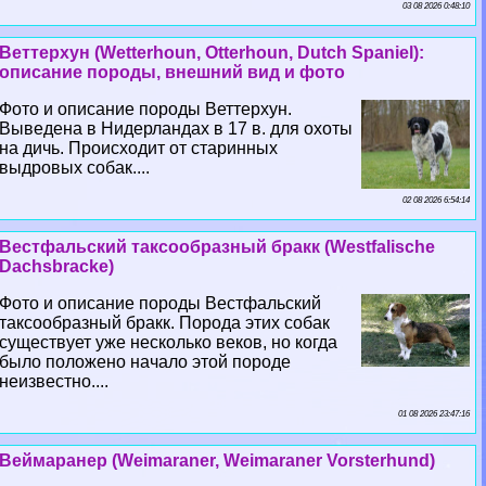
03 08 2026 0:48:10
Веттерхун (Wetterhoun, Otterhoun, Dutch Spaniel):
описание породы, внешний вид и фото
Фото и описание породы Веттерхун.
Выведена в Нидерландах в 17 в. для охоты
на дичь. Происходит от старинных
выдровых собак....
02 08 2026 6:54:14
Вестфальский таксообразный бpaкк (Westfalische
Dachsbracke)
Фото и описание породы Вестфальский
таксообразный бpaкк. Порода этих собак
существует уже несколько веков, но когда
было положено начало этой породе
неизвестно....
01 08 2026 23:47:16
Веймаранер (Weimaraner, Weimaraner Vorsterhund)