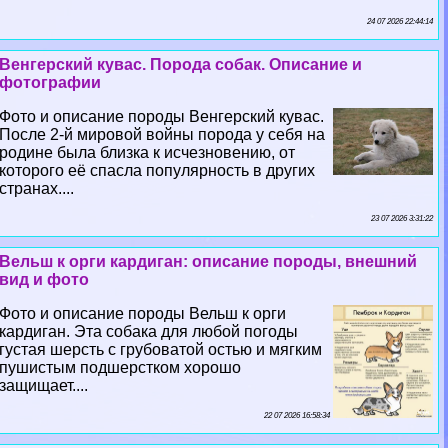
24 07 2026 22:44:14
Венгерский кувас. Порода собак. Описание и
фотографии
Фото и описание породы Венгерский кувас.
После 2-й мировой войны порода у себя на
родине была близка к исчезновению, от
которого её спасла популярность в других
странах....
23 07 2026 3:31:22
Вельш к opги кардиган: описание породы, внешний
вид и фото
Фото и описание породы Вельш к opги
кардиган. Эта собака для любой погоды
густая шерсть с грубоватой остью и мягким
пушистым подшерстком хорошо
защищает....
22 07 2026 16:58:34