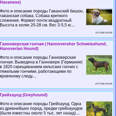
Havanese)
Фото и описание породы Гаванский бишон,
гаванская собака. Собака крепкого
сложения. Формат почти квадратный.
Высота в холке 20-28 см. Вес 3-5,5 кг....
11 07 2026 10:35:26
Ганноверская гончая ( Hannoversher Schweisshund,
Hanoverian Hound)
Фото и описание породы Ганноверская
гончая. Выведена в Ганновере (Германия)
в 1820 скрещиванием кельтских гончих с
тяжелыми гончими, работающими по
кровяному следу....
10 07 2026 15:41:49
Грейхаунд (Greyhound)
Фото и описание породы Грейхаунд. Одна
из древнейших пород, предки грейхаундов
(были известны около 5 тыс. лет назад)....