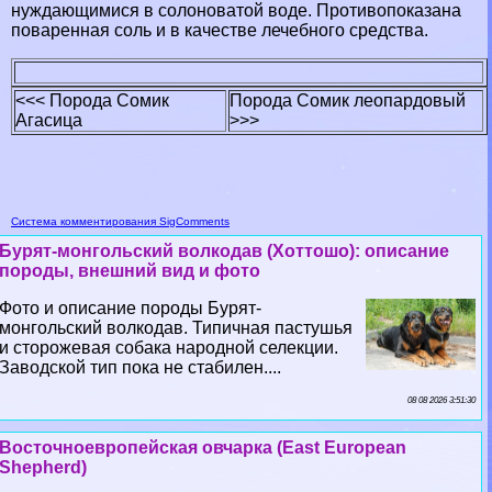
нуждающимися в солоноватой воде. Противопоказана
поваренная соль и в качестве лечебного средства.
<<< Порода Сомик
Порода Сомик леопардовый
Агасица
>>>
Система комментирования SigComments
Бурят-монгольский волкодав (Хоттошо): описание
породы, внешний вид и фото
Фото и описание породы Бурят-
монгольский волкодав. Типичная пастушья
и сторожевая собака народной селекции.
Заводской тип пока не стабилен....
08 08 2026 3:51:30
Восточноевропейская овчарка (East European
Shepherd)