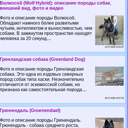
Волкособ (Wolf Hybrid): описание породы собак,
внешний вид, фото и видео
Фото и описание породы Волкособ.
Обладают намного более развитыми
чутьем, интеллектом и выносливостью, чем
собаки. В замкнутом прострaнcтве находят
человека за 20 секунд....
21 07 2026 15:51:47
Гренландская собака (Greenland Dog)
Фото и описание породы Гренландская
собака. Это одна из ездовых северных
пород собак типа хаски. Незначительно
отличается от эскимосской собаки, но
признана как самостоятельная порода....
20 07 2026 10:57:32
Грюнендаль (Groenendael)
Фото и описание породы Грюнендаль.
Грюнендаль - собака среднего роста,