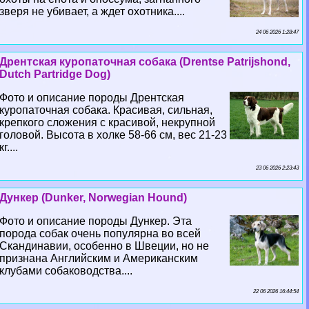
зверя не убивает, а ждет охотника....
24 06 2026 1:28:47
Дрентская куропаточная собака (Drentse Patrijshond,
Dutch Partridge Dog)
Фото и описание породы Дрентская
куропаточная собака. Красивая, сильная,
крепкого сложения с красивой, некрупной
головой. Высота в холке 58-66 см, вес 21-23
кг....
23 06 2026 2:23:43
Дункер (Dunker, Norwegian Hound)
Фото и описание породы Дункер. Эта
порода собак очень популярна во всей
Скандинавии, особенно в Швеции, но не
признана Английским и Американским
клубами собаководства....
22 06 2026 16:44:54