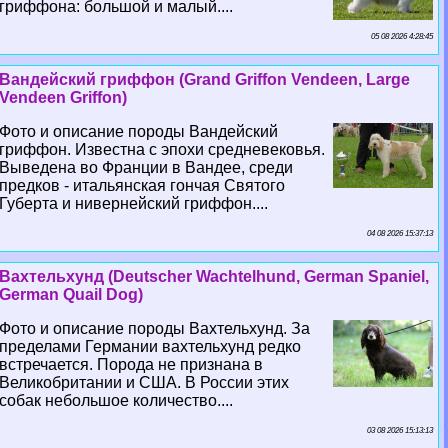
гриффона: большой и малый....
05 08 2026 4:28:45
Вандейский гриффон (Grand Griffon Vendeen, Large
Vendeen Griffon)
Фото и описание породы Вандейский
гриффон. Известна с эпохи средневековья.
Выведена во Франции в Вандее, среди
предков - итальянская гончая Святого
Губерта и нивернейский гриффон....
04 08 2026 15:37:13
Вахтельхунд (Deutscher Wachtelhund, German Spaniel,
German Quail Dog)
Фото и описание породы Вахтельхунд. За
пределами Германии вахтельхунд редко
встречается. Порода не признана в
Великобритании и США. В России этих
собак небольшое количество....
03 08 2026 15:13:13