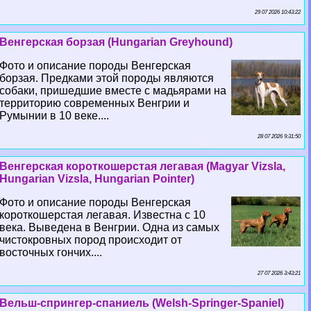
29 07 2026 10:43:22
Венгерская борзая (Hungarian Greyhound)
Фото и описание породы Венгерская
борзая. Предками этой породы являются
собаки, пришедшие вместе с мадьярами на
территорию современных Венгрии и
Румынии в 10 веке....
28 07 2026 9:31:50
Венгерская короткошерстая легавая (Magyar Vizsla,
Hungarian Vizsla, Hungarian Pointer)
Фото и описание породы Венгерская
короткошерстая легавая. Известна с 10
века. Выведена в Венгрии. Одна из самых
чистокровных пород происходит от
восточных гончих....
27 07 2026 3:43:21
Вельш-спрингер-спаниель (Welsh-Springer-Spaniel)