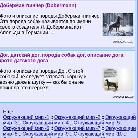
Доберман-пинчер (Dobermann)
Фото и описание породы Доберман-пинчер.
Эта порода собак называется по имени
своего создателя Л. Добермана из г.
Апольды в Германии....
21 06 2026 17:11:27
Дог, датский дог, порода собак дог, описание дога,
фото датского дога
Фото и описание породы Дог. С этой
собакой не следует затевать борьбу и
возню даже в шутку — как бы она не
приняла это всерьез!...
20 06 2026 10:37:20
Еще:
Окружающий мир -1
::
Окружающий мир -2
::
Окружающий
мир -3
::
Окружающий мир -4
::
Окружающий мир -5
::
Окружающий мир -6
::
Окружающий мир -7
::
Окружающий
мир -8
::
Окружающий мир -9
::
Окружающий мир -10
::