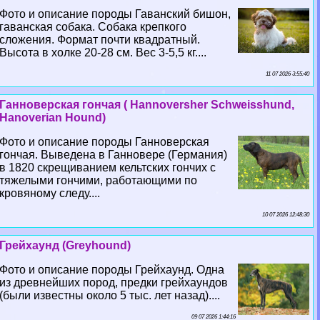
Фото и описание породы Гаванский бишон,
гаванская собака. Собака крепкого
сложения. Формат почти квадратный.
Высота в холке 20-28 см. Вес 3-5,5 кг....
11 07 2026 3:55:40
Ганноверская гончая ( Hannoversher Schweisshund,
Hanoverian Hound)
Фото и описание породы Ганноверская
гончая. Выведена в Ганновере (Германия)
в 1820 скрещиванием кельтских гончих с
тяжелыми гончими, работающими по
кровяному следу....
10 07 2026 12:48:30
Грейхаунд (Greyhound)
Фото и описание породы Грейхаунд. Одна
из древнейших пород, предки грейхаундов
(были известны около 5 тыс. лет назад)....
09 07 2026 1:44:16