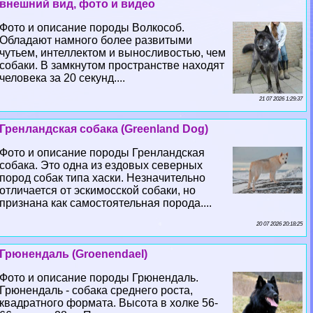
внешний вид, фото и видео
Фото и описание породы Волкособ.
Обладают намного более развитыми
чутьем, интеллектом и выносливостью, чем
собаки. В замкнутом прострaнcтве находят
человека за 20 секунд....
21 07 2026 1:29:37
Гренландская собака (Greenland Dog)
Фото и описание породы Гренландская
собака. Это одна из ездовых северных
пород собак типа хаски. Незначительно
отличается от эскимосской собаки, но
признана как самостоятельная порода....
20 07 2026 20:18:25
Грюнендаль (Groenendael)
Фото и описание породы Грюнендаль.
Грюнендаль - собака среднего роста,
квадратного формата. Высота в холке 56-