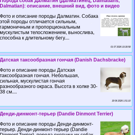
Порода собак Далматин (Далматинец, Dalmatians,
Dalmatian): описание, внешний вид, фото и видео
Фото и описание породы Далматин. Собака
этой породы отличается сильным,
гармоничным и пропорциональным
мускулистым телосложением, вынослива,
способна к длительному бегу....
01 07 2026 10:30:58
Датская таксообразная гончая (Danish Dachsbracke)
Фото и описание породы Датская
таксообразная гончая. Небольшая,
сильная, мускулистая гончая
разнообразного окраса. Высота в холке 30-
38 см....
30 06 2026 1:51:10
Денди-динмонт-терьер (Dandie Dinmont Terrier)
Фото и описание породы Денди-динмонт-
терьер. Денди-динмонт-терьер (Dandie
Dinmont Terrier), порода охотничьих собак.