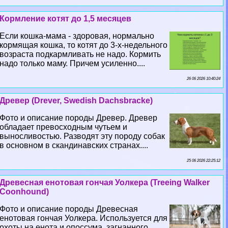
Кормление котят до 1,5 месяцев
Если кошка-мама - здоровая, нормально
кормящая кошка, то котят до 3-х-недельного
возраста подкармливать не надо. Кормить
надо только маму. Причем усиленно....
26 06 2026 10:40:24
Древер (Drever, Swedish Dachsbracke)
Фото и описание породы Древер. Древер
обладает превосходным чутьем и
выносливостью. Разводят эту породу собак
в основном в скандинавских странах....
25 06 2026 22:25:12
Древесная енотовая гончая Уолкера (Treeing Walker
Coonhound)
Фото и описание породы Древесная
енотовая гончая Уолкера. Используется для
охоты на енота и опоссума, загнанного