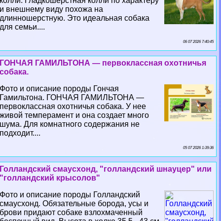
колли. Гладкошерстная колли по хаpaктеру
и внешнему виду похожа на
длинношерстную. Это идеальная собака
для семьи....
06 07 2026 7:40:45
ГОНЧАЯ ГАМИЛЬТОНА — первоклассная охотничья
собака.
Фото и описание породы Гончая
Гамильтона. ГОНЧАЯ ГАМИЛЬТОНА —
первоклассная охотничья собака. У нее
живой темперамент и она создает много
шума. Для комнатного содержания не
подходит....
05 07 2026 1:39:36
Голландский смаусхонд, "голландский шнауцер" или
"голландский крысолов"
Фото и описание породы Голландский
смаусхонд. Обязательные борода, усы и
брови придают собаке взлохмаченный