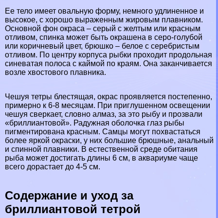
Ее тело имеет овальную форму, немного удлиненное и
высокое, с хорошо выраженным жировым плавником.
Основной фон окраса – серый с желтым или красным
отливом, спинка может быть окрашена в серо-гoлyбой
или коричневый цвет, брюшко – белое с серебристым
отливом. По центру корпуса рыбки проходит продольная
синеватая полоса с каймой по краям. Она заканчивается
возле хвостового плавника.
Чешуя тетры блестящая, окрас проявляется постепенно,
примерно к 6-8 месяцам. При приглушенном освещении
чешуя сверкает, словно алмаз, за это рыбу и прозвали
«бриллиантовой». Радужная оболочка глаз рыбы
пигментирована красным. Самцы могут похвастаться
более яркой окраски, у них большие брюшные, aнaльный
и спинной плавники. В естественной среде обитания
рыба может достигать длины 6 см, в аквариуме чаще
всего дорастает до 4-5 см.
Содержание и уход за
бриллиантовой тетрой