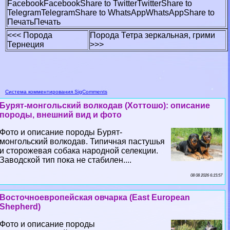
Facebook
Facebook
Share to Twitter
Twitter
Share to
Telegram
Telegram
Share to WhatsApp
WhatsApp
Share to
Печать
Печать
<<< Порода
Порода Тетра зеркальная, грими
Тернеция
>>>
Система комментирования SigComments
Бурят-монгольский волкодав (Хоттошо): описание
породы, внешний вид и фото
Фото и описание породы Бурят-
монгольский волкодав. Типичная пастушья
и сторожевая собака народной селекции.
Заводской тип пока не стабилен....
08 08 2026 6:15:57
Восточноевропейская овчарка (East European
Shepherd)
Фото и описание породы