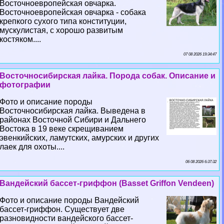
Восточноевропейская овчарка.
Восточноевропейская овчарка - собака
крепкого сухого типа конституции,
мускулистая, с хорошо развитым
костяком....
07 08 2026 19:34:47
Восточносибирская лайка. Порода собак. Описание и
фотографии
Фото и описание породы
Восточносибирская лайка. Выведена в
районах Восточной Сибири и Дальнего
Востока в 19 веке скрещиванием
эвенкийских, ламутских, амурских и других
лаек для охоты....
06 08 2026 6:37:32
Вандейский бассет-гриффон (Basset Griffon Vendeen)
Фото и описание породы Вандейский
бассет-гриффон. Существует две
разновидности вандейского бассет-