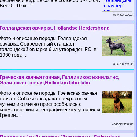
беспечный вид. Высота в холке 35,5 - 43 см.
Вес 9 - 10 кг....
04 07 2026 1:24:12
Голландская овчарка, Hollandse Herdershond
Фото и описание породы Голландская
овчарка. Современный стандарт
голландской овчарки был утверждён FCI в
1960 году....
03 07 2026 0:16:32
Греческая заячья гончая, Геллиникос ихнилатис,
Эллинская гончая,Hellinikos Ichnilatis
Фото и описание породы Греческая заячья
гончая. Собаки обладают прекрасным
чутьем и отлично приспособились к
климатическим и географическим условиям
Греции....
02 07 2026 15:22:27