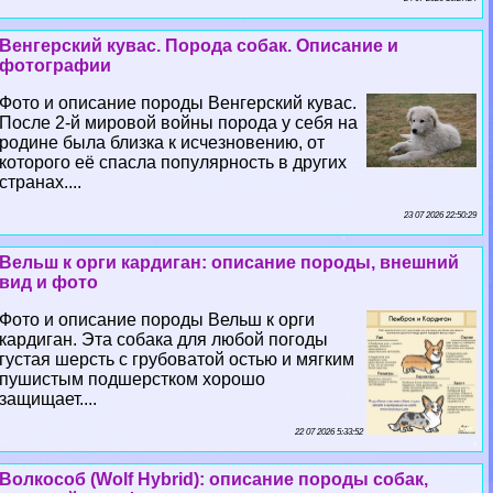
Венгерский кувас. Порода собак. Описание и
фотографии
Фото и описание породы Венгерский кувас.
После 2-й мировой войны порода у себя на
родине была близка к исчезновению, от
которого её спасла популярность в других
странах....
23 07 2026 22:50:29
Вельш к opги кардиган: описание породы, внешний
вид и фото
Фото и описание породы Вельш к opги
кардиган. Эта собака для любой погоды
густая шерсть с грубоватой остью и мягким
пушистым подшерстком хорошо
защищает....
22 07 2026 5:33:52
Волкособ (Wolf Hybrid): описание породы собак,