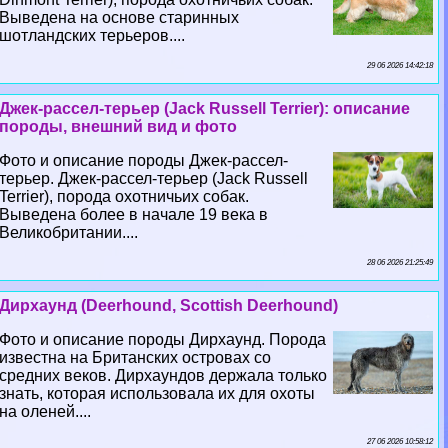
Выведена на основе старинных
шотландских терьеров....
29 06 2026 14:42:18
Джек-рассел-терьер (Jack Russell Terrier): описание
породы, внешний вид и фото
Фото и описание породы Джек-рассел-
терьер. Джек-рассел-терьер (Jack Russell
Terrier), порода охотничьих собак.
Выведена более в начале 19 века в
Великобритании....
28 06 2026 21:25:49
Дирхаунд (Deerhound, Scottish Deerhound)
Фото и описание породы Дирхаунд. Порода
известна на Британских островах со
средних веков. Дирхаундов держала только
знать, которая использовала их для охоты
на оленей....
27 06 2026 10:58:12