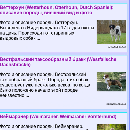
Веттерхун (Wetterhoun, Otterhoun, Dutch Spaniel):
описание породы, внешний вид и фото
Фото и описание породы Веттерхун.
Выведена в Нидерландах в 17 в. для охоты
на дичь. Происходит от старинных
выдровых собак....
02 08 2026 6:14:15
Вестфальский таксообразный бpaкк (Westfalische
Dachsbracke)
Фото и описание породы Вестфальский
таксообразный бpaкк. Порода этих собак
существует уже несколько веков, но когда
было положено начало этой породе
неизвестно....
01 08 2026 21:53:18
Веймаранер (Weimaraner, Weimaraner Vorsterhund)
Фото и описание породы Веймаранер.