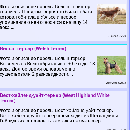
Фото и описание породы Вельш-спрингер-
спаниель. Предком, вероятно была собака,
которая обитала в Уэльсе и первое
упоминание о ней относится к началу 14
века....
26 07 2026 2:51:49
Вельш-терьер (Welsh Terrier)
Фото и описание породы Вельш-терьер.
Выведена в Великобритании в 60-е годы 18
века. Долгое время одновременно
существовали 2 разновидности....
25 07 2026 23:28:13
Вест-хайленд-уайт-терьер (West Highland White
Terrier)
Фото и описание породы Вест-хайленд-уайт-терьер.
Вест-хайленд-уайт-терьер происходит из Шотландии и
Гебридских островов, также как и скотч-терьер....
24 07 2026 16:27:24