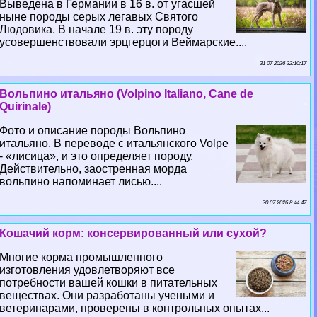
Выведена в Германии в 16 в. от угасшей
ныне породы серых легавых Святого
Людовика. В начале 19 в. эту породу
усовершенствовали эрцгерцоги Веймарские....
31 07 2026 22:10:17
Вольпино итальяно (Volpino Italiano, Cane de
Quirinale)
Фото и описание породы Вольпино
итальяно. В переводе с итальянского Volpe
- «лисица», и это определяет породу.
Действительно, заостренная морда
вольпино напоминает лисью....
30 07 2026 8:44:47
Кошачий корм: консервированный или сухой?
Многие корма промышленного
изготовления удовлетворяют все
потребности вашей кошки в питательных
веществах. Они разработаны учеными и
ветеринарами, проверены в контрольных опытах...