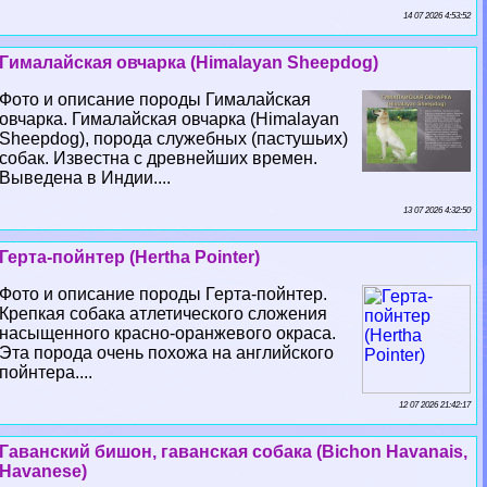
14 07 2026 4:53:52
Гималайская овчарка (Himalayan Sheepdog)
Фото и описание породы Гималайская
овчарка. Гималайская овчарка (Himalayan
Sheepdog), порода служебных (пастушьих)
собак. Известна с древнейших времен.
Выведена в Индии....
13 07 2026 4:32:50
Герта-пойнтер (Hertha Pointer)
Фото и описание породы Герта-пойнтер.
Крепкая собака атлетического сложения
насыщенного красно-оранжевого окраса.
Эта порода очень похожа на английского
пойнтера....
12 07 2026 21:42:17
Гаванский бишон, гаванская собака (Bichon Havanais,
Havanese)