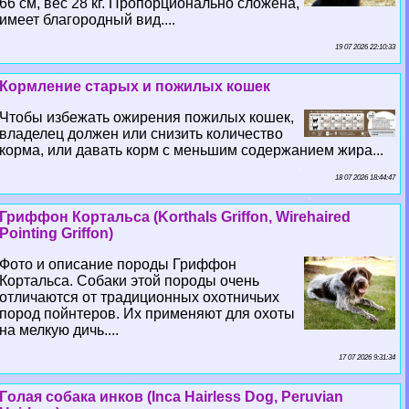
66 см, вес 28 кг. Пропорционально сложена,
имеет благородный вид....
19 07 2026 22:10:33
Кормление старых и пожилых кошек
Чтобы избежать ожирения пожилых кошек,
владелец должен или снизить количество
корма, или давать корм с меньшим содержанием жира...
18 07 2026 18:44:47
Гриффон Кортальса (Korthals Griffon, Wirehaired
Pointing Griffon)
Фото и описание породы Гриффон
Кортальса. Собаки этой породы очень
отличаются от традиционных охотничьих
пород пойнтеров. Их применяют для охоты
на мелкую дичь....
17 07 2026 9:31:34
Гoлая собака инков (Inca Hairless Dog, Peruvian