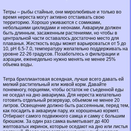
Тетры – рыбы стайные, они миролюбивые и только во
время нереста могут активно отстаивать свою
территорию. Хорошо уживаются с сомиками,
небольшими цихлидами и неонами. Аквариум должен
быть длинным, засаженным растениями, но чтобы в
центральной части оставалось достаточно место для
плаванья. Жесткость воды может варьироваться от 5 до
10, рН 6.5-7.0, температуру желательно поддерживать на
уровне 22-26 градусов. Позаботьтесь о фильтрации и
аэрации, еженедельно нужно менять не менее 25%
объема воды.
Тетра бриллиантовая всеядная, лучше всего давать ей
мелкий растительный или живой корм. Давайте
понемногу, порциями, чтобы остаток не съеденной еды
не оседал на дно аквариума. Для нереста желательно
готовить отдельный резервуар, объемом не менее 20
литров. Освещение должно быть рассеянным, перед тем,
как посадить в аквариум пару, их хорошенько кормят.
Отбирают самого подвижного самца и самку с большим
брюшком. За один раз самка выметывает до 400
желтоватых икринок, которые оседают на дно или листья