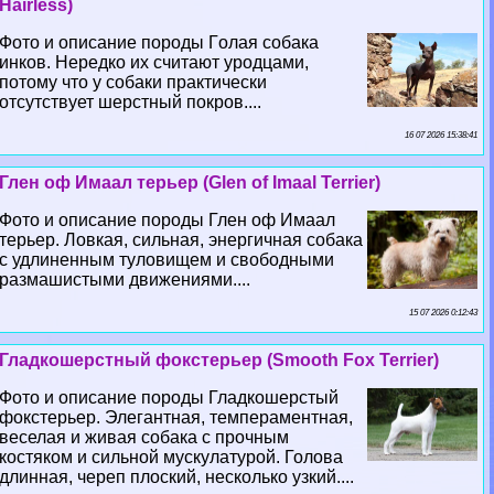
Hairless)
Фото и описание породы Гoлая собака
инков. Нередко их считают уpoдцами,
потому что у собаки пpaктически
отсутствует шерстный покров....
16 07 2026 15:38:41
Глен оф Имаал терьер (Glen of Imaal Terrier)
Фото и описание породы Глен оф Имаал
терьер. Ловкая, сильная, энергичная собака
с удлиненным туловищем и свободными
размашистыми движениями....
15 07 2026 0:12:43
Гладкошерстный фокстерьер (Smooth Fox Terrier)
Фото и описание породы Гладкошерстый
фокстерьер. Элегантная, темпераментная,
веселая и живая собака с прочным
костяком и сильной мускулатурой. Голова
длинная, череп плоский, несколько узкий....