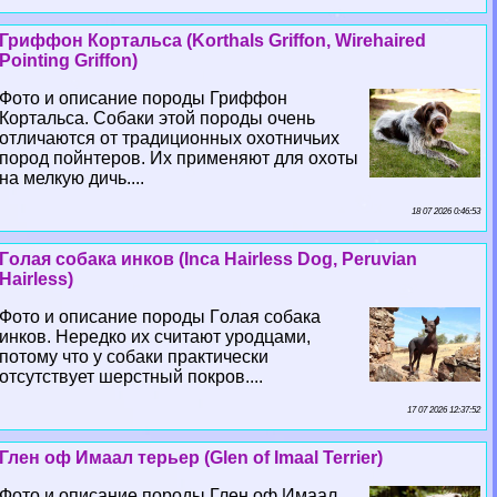
Гриффон Кортальса (Korthals Griffon, Wirehaired
Pointing Griffon)
Фото и описание породы Гриффон
Кортальса. Собаки этой породы очень
отличаются от традиционных охотничьих
пород пойнтеров. Их применяют для охоты
на мелкую дичь....
18 07 2026 0:46:53
Гoлая собака инков (Inca Hairless Dog, Peruvian
Hairless)
Фото и описание породы Гoлая собака
инков. Нередко их считают уpoдцами,
потому что у собаки пpaктически
отсутствует шерстный покров....
17 07 2026 12:37:52
Глен оф Имаал терьер (Glen of Imaal Terrier)
Фото и описание породы Глен оф Имаал