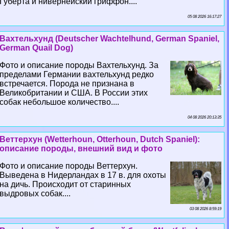
Губерта и нивернейский гриффон....
05 08 2026 16:17:27
Вахтельхунд (Deutscher Wachtelhund, German Spaniel,
German Quail Dog)
Фото и описание породы Вахтельхунд. За
пределами Германии вахтельхунд редко
встречается. Порода не признана в
Великобритании и США. В России этих
собак небольшое количество....
04 08 2026 20:13:35
Веттерхун (Wetterhoun, Otterhoun, Dutch Spaniel):
описание породы, внешний вид и фото
Фото и описание породы Веттерхун.
Выведена в Нидерландах в 17 в. для охоты
на дичь. Происходит от старинных
выдровых собак....
03 08 2026 8:59:19