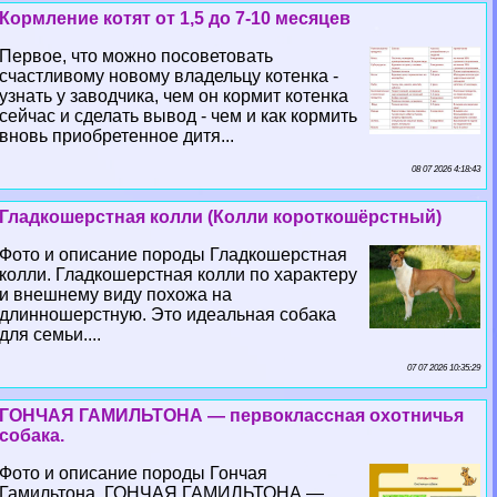
Кормление котят от 1,5 до 7-10 месяцев
Первое, что можно посоветовать
счастливому новому владельцу котенка -
узнать у заводчика, чем он кормит котенка
сейчас и сделать вывод - чем и как кормить
вновь приобретенное дитя...
08 07 2026 4:18:43
Гладкошерстная колли (Колли короткошёрстный)
Фото и описание породы Гладкошерстная
колли. Гладкошерстная колли по хаpaктеру
и внешнему виду похожа на
длинношерстную. Это идеальная собака
для семьи....
07 07 2026 10:35:29
ГОНЧАЯ ГАМИЛЬТОНА — первоклассная охотничья
собака.
Фото и описание породы Гончая
Гамильтона. ГОНЧАЯ ГАМИЛЬТОНА —