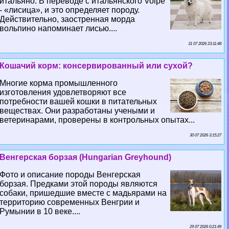
итальяно. В переводе с итальянского Volpe
- «лисица», и это определяет породу.
Действительно, заостренная морда
вольпино напоминает лисью....
31 07 2026 23:11:48
Кошачий корм: консервированный или сухой?
Многие корма промышленного
изготовления удовлетворяют все
потребности вашей кошки в питательных
веществах. Они разработаны учеными и
ветеринарами, проверены в контрольных опытах...
30 07 2026 3:15:27
Венгерская борзая (Hungarian Greyhound)
Фото и описание породы Венгерская
борзая. Предками этой породы являются
собаки, пришедшие вместе с мадьярами на
территорию современных Венгрии и
Румынии в 10 веке....
29 07 2026 0:21:49