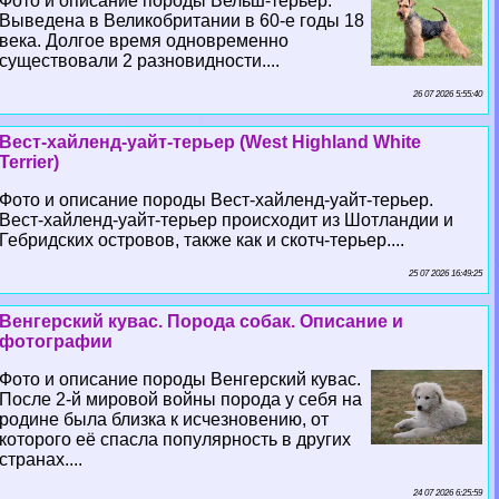
Фото и описание породы Вельш-терьер.
Выведена в Великобритании в 60-е годы 18
века. Долгое время одновременно
существовали 2 разновидности....
26 07 2026 5:55:40
Вест-хайленд-уайт-терьер (West Highland White
Terrier)
Фото и описание породы Вест-хайленд-уайт-терьер.
Вест-хайленд-уайт-терьер происходит из Шотландии и
Гебридских островов, также как и скотч-терьер....
25 07 2026 16:49:25
Венгерский кувас. Порода собак. Описание и
фотографии
Фото и описание породы Венгерский кувас.
После 2-й мировой войны порода у себя на
родине была близка к исчезновению, от
которого её спасла популярность в других
странах....
24 07 2026 6:25:59