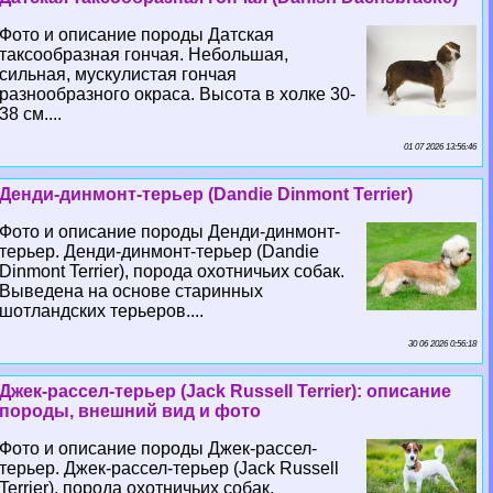
Фото и описание породы Датская
таксообразная гончая. Небольшая,
сильная, мускулистая гончая
разнообразного окраса. Высота в холке 30-
38 см....
01 07 2026 13:56:46
Денди-динмонт-терьер (Dandie Dinmont Terrier)
Фото и описание породы Денди-динмонт-
терьер. Денди-динмонт-терьер (Dandie
Dinmont Terrier), порода охотничьих собак.
Выведена на основе старинных
шотландских терьеров....
30 06 2026 0:56:18
Джек-рассел-терьер (Jack Russell Terrier): описание
породы, внешний вид и фото
Фото и описание породы Джек-рассел-
терьер. Джек-рассел-терьер (Jack Russell
Terrier), порода охотничьих собак.