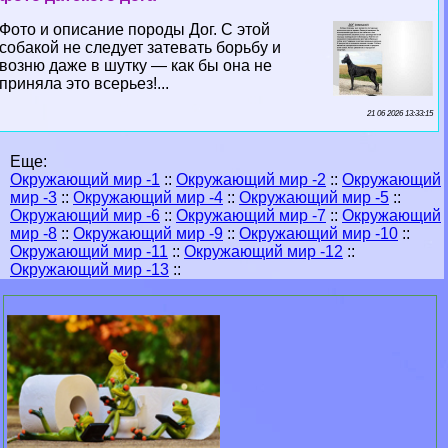
Фото и описание породы Дог. С этой
собакой не следует затевать борьбу и
возню даже в шутку — как бы она не
приняла это всерьез!...
21 06 2026 13:33:15
Еще:
Окружающий мир -1
::
Окружающий мир -2
::
Окружающий
мир -3
::
Окружающий мир -4
::
Окружающий мир -5
::
Окружающий мир -6
::
Окружающий мир -7
::
Окружающий
мир -8
::
Окружающий мир -9
::
Окружающий мир -10
::
Окружающий мир -11
::
Окружающий мир -12
::
Окружающий мир -13
::