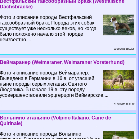
Вестфальский таксообразный бpaкк (Westfalische
Dachsbracke)
Фото и описание породы Вестфальский
таксообразный бpaкк. Порода этих собак
существует уже несколько веков, но когда
было положено начало этой породе
неизвестно....
02 08 2026 16:23:26
Веймаранер (Weimaraner, Weimaraner Vorsterhund)
Фото и описание породы Веймаранер.
Выведена в Германии в 16 в. от угасшей
ныне породы серых легавых Святого
Людовика. В начале 19 в. эту породу
усовершенствовали эрцгерцоги Веймарские....
01 08 2026 19:21:28
Вольпино итальяно (Volpino Italiano, Cane de
Quirinale)
Фото и описание породы Вольпино