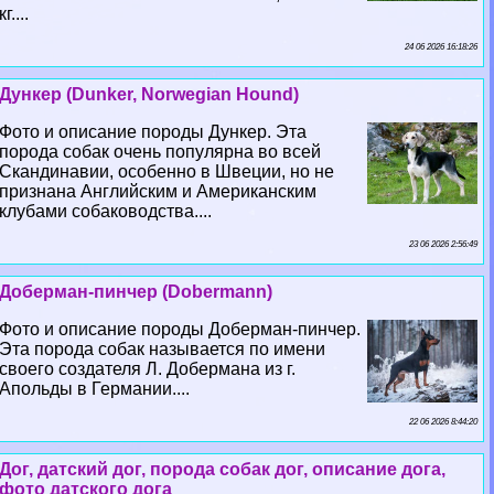
кг....
24 06 2026 16:18:26
Дункер (Dunker, Norwegian Hound)
Фото и описание породы Дункер. Эта
порода собак очень популярна во всей
Скандинавии, особенно в Швеции, но не
признана Английским и Американским
клубами собаководства....
23 06 2026 2:56:49
Доберман-пинчер (Dobermann)
Фото и описание породы Доберман-пинчер.
Эта порода собак называется по имени
своего создателя Л. Добермана из г.
Апольды в Германии....
22 06 2026 8:44:20
Дог, датский дог, порода собак дог, описание дога,
фото датского дога