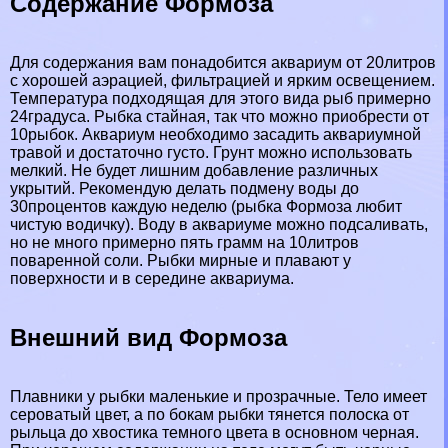
Содержание Формоза
Для содержания вам понадобится аквариум от 20литров
с хорошей аэрацией, фильтрацией и ярким освещением.
Температура подходящая для этого вида рыб примерно
24градуса. Рыбка стайная, так что можно приобрести от
10рыбок. Аквариум необходимо засадить аквариумной
травой и достаточно густо. Грунт можно использовать
мелкий. Не будет лишним добавление различных
укрытий. Рекомендую делать подмену воды до
30процентов каждую неделю (рыбка Формоза любит
чистую водичку). Воду в аквариуме можно подсаливать,
но не много примерно пять грамм на 10литров
поваренной соли. Рыбки мирные и плавают у
поверхности и в середине аквариума.
Внешний вид Формоза
Плавники у рыбки маленькие и прозрачные. Тело имеет
сероватый цвет, а по бокам рыбки тянется полоска от
рыльца до хвостика темного цвета в основном черная.