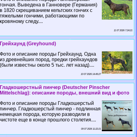
гончая. Выведена в Ганновере (Германия)
в 1820 скрещиванием кельтских гончих с
тяжелыми гончими, работающими по
кровяному следу....
11 07 2026 7:24:21
Грейхаунд (Greyhound)
Фото и описание породы Грейхаунд. Одна
из древнейших пород, предки грейхаундов
(были известны около 5 тыс. лет назад)....
10 07 2026 14:49:27
Гладкошерстный пинчер (Deutscher Pinscher
Mittelschlag): описание породы, внешний вид и фото
Фото и описание породы Гладкошерстый
пинчер. Гладкошерстый пинчер - подлинная
немецкая порода, которую разводили в
чистоте еще в конце прошлого столетия....
09 07 2026 11:22:21