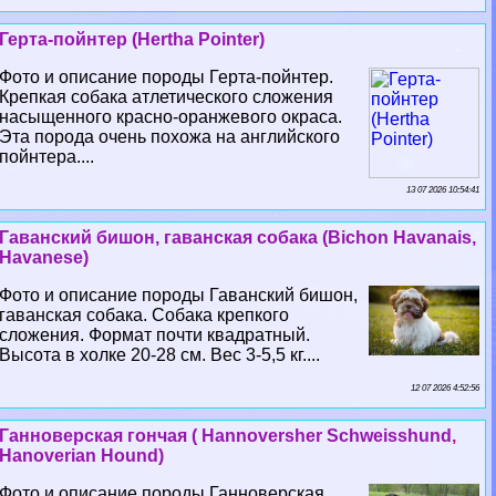
Герта-пойнтер (Hertha Pointer)
Фото и описание породы Герта-пойнтер.
Крепкая собака атлетического сложения
насыщенного красно-оранжевого окраса.
Эта порода очень похожа на английского
пойнтера....
13 07 2026 10:54:41
Гаванский бишон, гаванская собака (Bichon Havanais,
Havanese)
Фото и описание породы Гаванский бишон,
гаванская собака. Собака крепкого
сложения. Формат почти квадратный.
Высота в холке 20-28 см. Вес 3-5,5 кг....
12 07 2026 4:52:56
Ганноверская гончая ( Hannoversher Schweisshund,
Hanoverian Hound)
Фото и описание породы Ганноверская