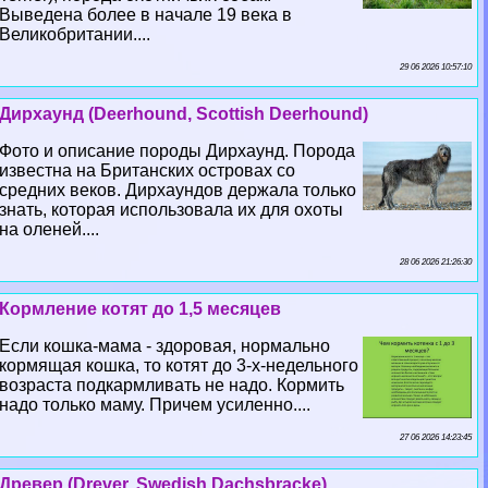
Выведена более в начале 19 века в
Великобритании....
29 06 2026 10:57:10
Дирхаунд (Deerhound, Scottish Deerhound)
Фото и описание породы Дирхаунд. Порода
известна на Британских островах со
средних веков. Дирхаундов держала только
знать, которая использовала их для охоты
на оленей....
28 06 2026 21:26:30
Кормление котят до 1,5 месяцев
Если кошка-мама - здоровая, нормально
кормящая кошка, то котят до 3-х-недельного
возраста подкармливать не надо. Кормить
надо только маму. Причем усиленно....
27 06 2026 14:23:45
Древер (Drever, Swedish Dachsbracke)