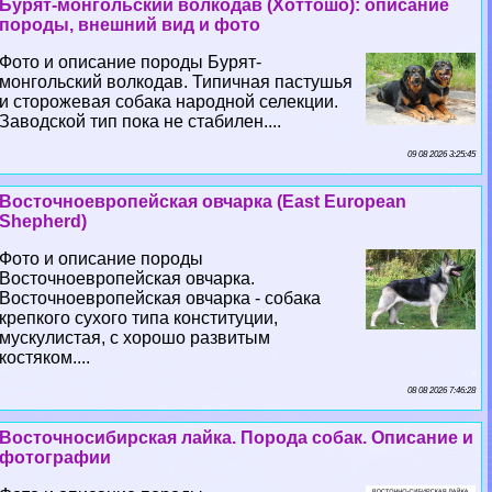
Бурят-монгольский волкодав (Хоттошо): описание
породы, внешний вид и фото
Фото и описание породы Бурят-
монгольский волкодав. Типичная пастушья
и сторожевая собака народной селекции.
Заводской тип пока не стабилен....
09 08 2026 3:25:45
Восточноевропейская овчарка (East European
Shepherd)
Фото и описание породы
Восточноевропейская овчарка.
Восточноевропейская овчарка - собака
крепкого сухого типа конституции,
мускулистая, с хорошо развитым
костяком....
08 08 2026 7:46:28
Восточносибирская лайка. Порода собак. Описание и
фотографии