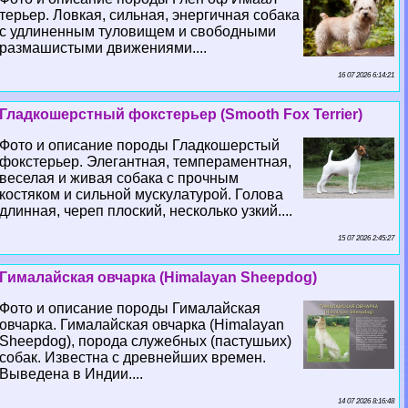
терьер. Ловкая, сильная, энергичная собака
с удлиненным туловищем и свободными
размашистыми движениями....
16 07 2026 6:14:21
Гладкошерстный фокстерьер (Smooth Fox Terrier)
Фото и описание породы Гладкошерстый
фокстерьер. Элегантная, темпераментная,
веселая и живая собака с прочным
костяком и сильной мускулатурой. Голова
длинная, череп плоский, несколько узкий....
15 07 2026 2:45:27
Гималайская овчарка (Himalayan Sheepdog)
Фото и описание породы Гималайская
овчарка. Гималайская овчарка (Himalayan
Sheepdog), порода служебных (пастушьих)
собак. Известна с древнейших времен.
Выведена в Индии....
14 07 2026 8:16:48