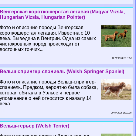
Венгерская короткошерстая легавая (Magyar Vizsla,
Hungarian Vizsla, Hungarian Pointer)
Фото и описание породы Венгерская
короткошерстая легавая. Известна с 10
века. Выведена в Венгрии. Одна из самых
чистокровных пород происходит от
восточных гончих....
28 07 2026 21:11:34
Вельш-спрингер-спаниель (Welsh-Springer-Spaniel)
Фото и описание породы Вельш-спрингер-
спаниель. Предком, вероятно была собака,
которая обитала в Уэльсе и первое
упоминание о ней относится к началу 14
века....
27 07 2026 16:21:16
Вельш-терьер (Welsh Terrier)