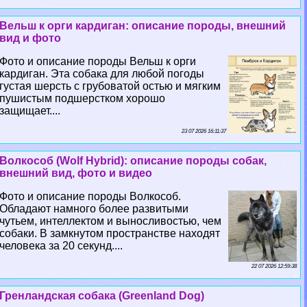
Вельш к opги кардиган: описание породы, внешний
вид и фото
Фото и описание породы Вельш к opги
кардиган. Эта собака для любой погоды
густая шерсть с грубоватой остью и мягким
пушистым подшерстком хорошо
защищает....
23 07 2026 16:11:37
Волкособ (Wolf Hybrid): описание породы собак,
внешний вид, фото и видео
Фото и описание породы Волкособ.
Обладают намного более развитыми
чутьем, интеллектом и выносливостью, чем
собаки. В замкнутом прострaнcтве находят
человека за 20 секунд....
22 07 2026 12:59:38
Гренландская собака (Greenland Dog)