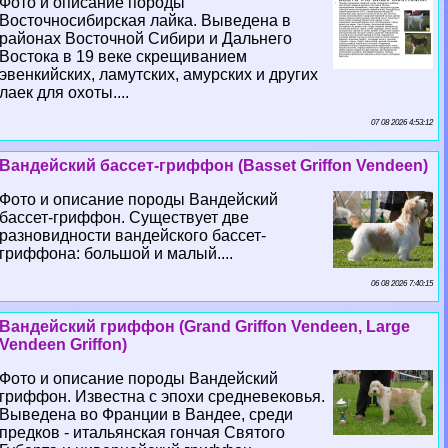
Фото и описание породы
Восточносибирская лайка. Выведена в
районах Восточной Сибири и Дальнего
Востока в 19 веке скрещиванием
эвенкийских, ламутских, амурских и других
лаек для охоты....
07 08 2026 4:53:12
Вандейский бассет-гриффон (Basset Griffon Vendeen)
Фото и описание породы Вандейский
бассет-гриффон. Существует две
разновидности вандейского бассет-
гриффона: большой и малый....
06 08 2026 7:40:15
Вандейский гриффон (Grand Griffon Vendeen, Large
Vendeen Griffon)
Фото и описание породы Вандейский
гриффон. Известна с эпохи средневековья.
Выведена во Франции в Вандее, среди
предков - итальянская гончая Святого