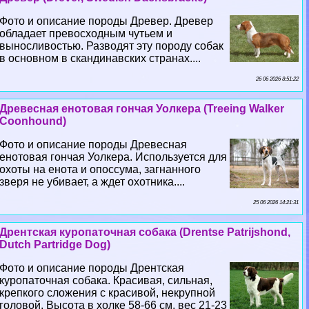
Фото и описание породы Древер. Древер
обладает превосходным чутьем и
выносливостью. Разводят эту породу собак
в основном в скандинавских странах....
26 06 2026 8:51:22
Древесная енотовая гончая Уолкера (Treeing Walker
Coonhound)
Фото и описание породы Древесная
енотовая гончая Уолкера. Используется для
охоты на енота и опоссума, загнанного
зверя не убивает, а ждет охотника....
25 06 2026 14:21:31
Дрентская куропаточная собака (Drentse Patrijshond,
Dutch Partridge Dog)
Фото и описание породы Дрентская
куропаточная собака. Красивая, сильная,
крепкого сложения с красивой, некрупной
головой. Высота в холке 58-66 см, вес 21-23