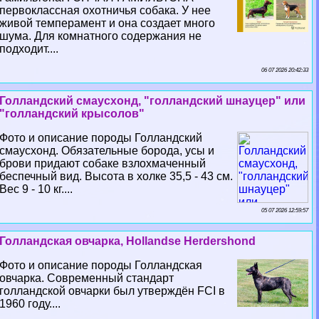
первоклассная охотничья собака. У нее
живой темперамент и она создает много
шума. Для комнатного содержания не
подходит....
06 07 2026 20:42:33
Голландский смаусхонд, "голландский шнауцер" или
"голландский крысолов"
Фото и описание породы Голландский
смаусхонд. Обязательные борода, усы и
брови придают собаке взлохмаченный
беспечный вид. Высота в холке 35,5 - 43 см.
Вес 9 - 10 кг....
05 07 2026 12:59:57
Голландская овчарка, Hollandse Herdershond
Фото и описание породы Голландская
овчарка. Современный стандарт
голландской овчарки был утверждён FCI в
1960 году....