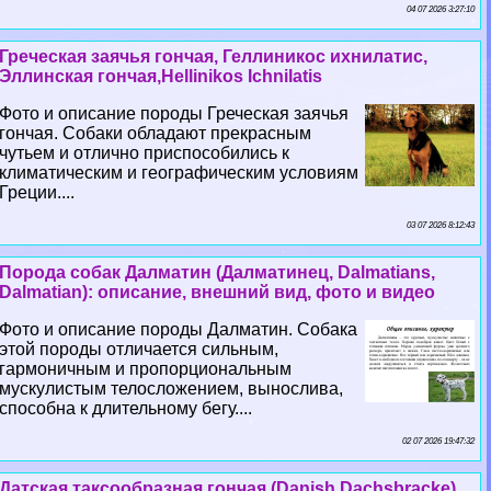
04 07 2026 3:27:10
Греческая заячья гончая, Геллиникос ихнилатис,
Эллинская гончая,Hellinikos Ichnilatis
Фото и описание породы Греческая заячья
гончая. Собаки обладают прекрасным
чутьем и отлично приспособились к
климатическим и географическим условиям
Греции....
03 07 2026 8:12:43
Порода собак Далматин (Далматинец, Dalmatians,
Dalmatian): описание, внешний вид, фото и видео
Фото и описание породы Далматин. Собака
этой породы отличается сильным,
гармоничным и пропорциональным
мускулистым телосложением, вынослива,
способна к длительному бегу....
02 07 2026 19:47:32
Датская таксообразная гончая (Danish Dachsbracke)