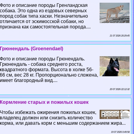
Фото и описание породы Гренландская
собака. Это одна из ездовых северных
пород собак типа хаски. Незначительно
отличается от эскимосской собаки, но
признана как самостоятельная порода....
21 07 2026 20:29:45
Грюнендаль (Groenendael)
Фото и описание породы Грюнендаль.
Грюнендаль - собака среднего роста,
квадратного формата. Высота в холке 56-
66 см, вес 28 кг. Пропорционально сложена,
имеет благородный вид....
20 07 2026 22:12:32
Кормление старых и пожилых кошек
Чтобы избежать ожирения пожилых кошек,
владелец должен или снизить количество
корма, или давать корм с меньшим содержанием жира...
19 07 2026 0:49:58