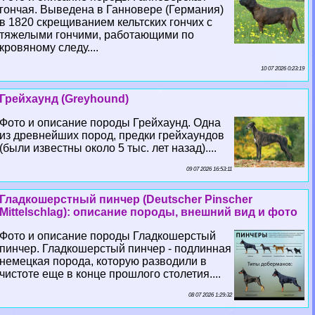
гончая. Выведена в Ганновере (Германия)
в 1820 скрещиванием кельтских гончих с
тяжелыми гончими, работающими по
кровяному следу....
10 07 2026 0:23:19
Грейхаунд (Greyhound)
Фото и описание породы Грейхаунд. Одна
из древнейших пород, предки грейхаундов
(были известны около 5 тыс. лет назад)....
09 07 2026 16:53:11
Гладкошерстный пинчер (Deutscher Pinscher
Mittelschlag): описание породы, внешний вид и фото
Фото и описание породы Гладкошерстый
пинчер. Гладкошерстый пинчер - подлинная
немецкая порода, которую разводили в
чистоте еще в конце прошлого столетия....
08 07 2026 1:29:32