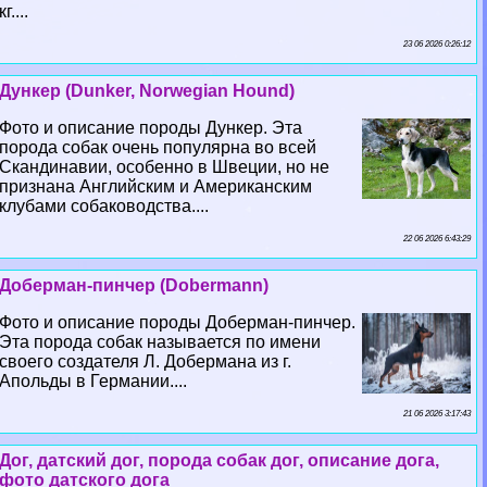
кг....
23 06 2026 0:26:12
Дункер (Dunker, Norwegian Hound)
Фото и описание породы Дункер. Эта
порода собак очень популярна во всей
Скандинавии, особенно в Швеции, но не
признана Английским и Американским
клубами собаководства....
22 06 2026 6:43:29
Доберман-пинчер (Dobermann)
Фото и описание породы Доберман-пинчер.
Эта порода собак называется по имени
своего создателя Л. Добермана из г.
Апольды в Германии....
21 06 2026 3:17:43
Дог, датский дог, порода собак дог, описание дога,
фото датского дога