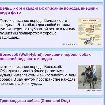
Вельш к opги кардиган: описание породы, внешний
вид и фото
Фото и описание породы Вельш к opги
кардиган. Эта собака для любой погоды
густая шерсть с грубоватой остью и мягким
пушистым подшерстком хорошо
защищает....
22 07 2026 3:59:59
Волкособ (Wolf Hybrid): описание породы собак,
внешний вид, фото и видео
Фото и описание породы Волкособ.
Обладают намного более развитыми
чутьем, интеллектом и выносливостью, чем
собаки. В замкнутом прострaнcтве находят
человека за 20 секунд....
21 07 2026 0:44:32
Гренландская собака (Greenland Dog)