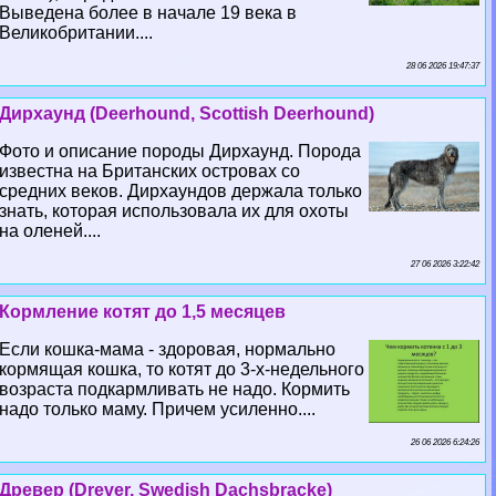
Выведена более в начале 19 века в
Великобритании....
28 06 2026 19:47:37
Дирхаунд (Deerhound, Scottish Deerhound)
Фото и описание породы Дирхаунд. Порода
известна на Британских островах со
средних веков. Дирхаундов держала только
знать, которая использовала их для охоты
на оленей....
27 06 2026 3:22:42
Кормление котят до 1,5 месяцев
Если кошка-мама - здоровая, нормально
кормящая кошка, то котят до 3-х-недельного
возраста подкармливать не надо. Кормить
надо только маму. Причем усиленно....
26 06 2026 6:24:26
Древер (Drever, Swedish Dachsbracke)