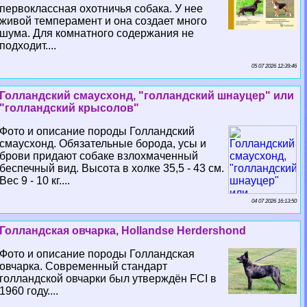
первоклассная охотничья собака. У нее
живой темперамент и она создает много
шума. Для комнатного содержания не
подходит....
05 07 2026 12:39:46
Голландский смаусхонд, "голландский шнауцер" или
"голландский крысолов"
Фото и описание породы Голландский
смаусхонд. Обязательные борода, усы и
брови придают собаке взлохмаченный
беспечный вид. Высота в холке 35,5 - 43 см.
Вес 9 - 10 кг....
04 07 2026 16:13:50
Голландская овчарка, Hollandse Herdershond
Фото и описание породы Голландская
овчарка. Современный стандарт
голландской овчарки был утверждён FCI в
1960 году....