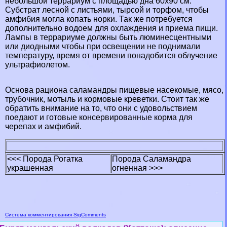
небольшой террариум с площадью дна 60х90 см.
Субстрат лесной с листьями, тырсой и торфом, чтобы
амфибия могла копать норки. Так же потребуется
дополнительно водоем для охлаждения и приема пищи.
Лампы в террариуме должны быть люминесцентными
или диодными чтобы при освещении не поднимали
температуру, время от времени понадобится облучение
ультрафиолетом.
Основа рациона саламaндры пищевые насекомые, мясо,
трубочник, мотыль и кормовые креветки. Стоит так же
обратить внимание на то, что они с удовольствием
поедают и готовые консервированные корма для
черепах и амфибий.
<<< Порода Рогатка
Порода Саламaндра
украшенная
огненная >>>
Система комментирования SigComments