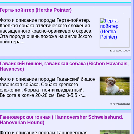
Герта-пойнтер (Hertha Pointer)
Фото и описание породы Герта-пойнтер.
Крепкая собака атлетического сложения
насыщенного красно-оранжевого окраса.
Эта порода очень похожа на английского
пойнтера....
12 07 2026 17:16:34
Гаванский бишон, гаванская собака (Bichon Havanais,
Havanese)
Фото и описание породы Гаванский бишон,
гаванская собака. Собака крепкого
сложения. Формат почти квадратный.
Высота в холке 20-28 см. Вес 3-5,5 кг....
11 07 2026 23:26:28
Ганноверская гончая ( Hannoversher Schweisshund,
Hanoverian Hound)
Фото и описание породы Ганноверская