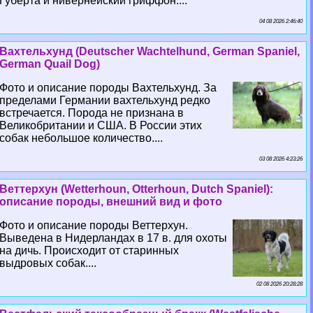
Губерта и нивернейский гриффон....
04 08 2026 2:46:40
Вахтельхунд (Deutscher Wachtelhund, German Spaniel,
German Quail Dog)
Фото и описание породы Вахтельхунд. За
пределами Германии вахтельхунд редко
встречается. Порода не признана в
Великобритании и США. В России этих
собак небольшое количество....
03 08 2026 4:23:26
Веттерхун (Wetterhoun, Otterhoun, Dutch Spaniel):
описание породы, внешний вид и фото
Фото и описание породы Веттерхун.
Выведена в Нидерландах в 17 в. для охоты
на дичь. Происходит от старинных
выдровых собак....
02 08 2026 20:28:28