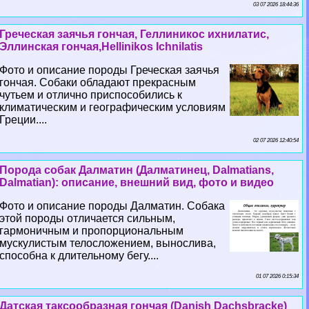
03 07 2026 18:44:36
Греческая заячья гончая, Геллиникос ихнилатис,
Эллинская гончая,Hellinikos Ichnilatis
Фото и описание породы Греческая заячья
гончая. Собаки обладают прекрасным
чутьем и отлично приспособились к
климатическим и географическим условиям
Греции....
02 07 2026 12:40:54
Порода собак Далматин (Далматинец, Dalmatians,
Dalmatian): описание, внешний вид, фото и видео
Фото и описание породы Далматин. Собака
этой породы отличается сильным,
гармоничным и пропорциональным
мускулистым телосложением, вынослива,
способна к длительному бегу....
01 07 2026 0:15:34
Датская таксообразная гончая (Danish Dachsbracke)