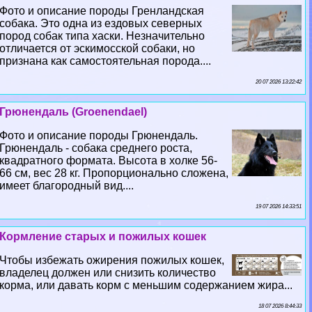
Фото и описание породы Гренландская
собака. Это одна из ездовых северных
пород собак типа хаски. Незначительно
отличается от эскимосской собаки, но
признана как самостоятельная порода....
20 07 2026 13:22:42
Грюнендаль (Groenendael)
Фото и описание породы Грюнендаль.
Грюнендаль - собака среднего роста,
квадратного формата. Высота в холке 56-
66 см, вес 28 кг. Пропорционально сложена,
имеет благородный вид....
19 07 2026 14:33:51
Кормление старых и пожилых кошек
Чтобы избежать ожирения пожилых кошек,
владелец должен или снизить количество
корма, или давать корм с меньшим содержанием жира...
18 07 2026 8:44:33