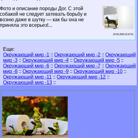
Фото и описание породы Дог. С этой
собакой не следует затевать борьбу и
возню даже в шутку — как бы она не
приняла это всерьез!...
20 06 2026 22:47:51
Еще:
Окружающий мир -1
::
Окружающий мир -2
::
Окружающий
мир -3
::
Окружающий мир -4
::
Окружающий мир -5
::
Окружающий мир -6
::
Окружающий мир -7
::
Окружающий
мир -8
::
Окружающий мир -9
::
Окружающий мир -10
::
Окружающий мир -11
::
Окружающий мир -12
::
Окружающий мир -13
::