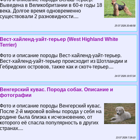
Выведена в Великобритании в 60-е годы 18
века. Долгое время одновременно
существовали 2 разновидности....
25 07 2026 20:48:58
Вест-хайленд-уайт-терьер (West Highland White
Terrier)
Фото и описание породы Вест-хайленд-уайт-терьер.
Вест-хайленд-уайт-терьер происходит из Шотландии и
Гебридских островов, также как и скотч-терьер....
24 07 2026 19:57:24
Венгерский кувас. Порода собак. Описание и
фотографии
Фото и описание породы Венгерский кувас.
После 2-й мировой войны порода у себя на
родине была близка к исчезновению, от
которого её спасла популярность в других
странах....
23 07 2026 7:39:10