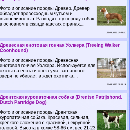
Фото и описание породы Древер. Древер
обладает превосходным чутьем и
выносливостью. Разводят эту породу собак
в основном в скандинавских странах....
25 06 2026 17:49:51
Древесная енотовая гончая Уолкера (Treeing Walker
Coonhound)
Фото и описание породы Древесная
енотовая гончая Уолкера. Используется для
охоты на енота и опоссума, загнанного
зверя не убивает, а ждет охотника....
24 06 2026 19:35:15
Дрентская куропаточная собака (Drentse Patrijshond,
Dutch Partridge Dog)
Фото и описание породы Дрентская
куропаточная собака. Красивая, сильная,
крепкого сложения с красивой, некрупной
головой. Высота в холке 58-66 см, вес 21-23