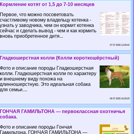
Кормление котят от 1,5 до 7-10 месяцев
Первое, что можно посоветовать
счастливому новому владельцу котенка -
узнать у заводчика, чем он кормит котенка
сейчас и сделать вывод - чем и как кормить
вновь приобретенное дитя...
07 07 2026 13:49:41
Гладкошерстная колли (Колли короткошёрстный)
Фото и описание породы Гладкошерстная
колли. Гладкошерстная колли по хаpaктеру
и внешнему виду похожа на
длинношерстную. Это идеальная собака
для семьи....
06 07 2026 16:29:25
ГОНЧАЯ ГАМИЛЬТОНА — первоклассная охотничья
собака.
Фото и описание породы Гончая
Гамильтона. ГОНЧАЯ ГАМИЛЬТОНА —