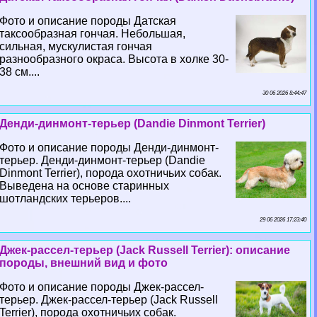
Фото и описание породы Датская
таксообразная гончая. Небольшая,
сильная, мускулистая гончая
разнообразного окраса. Высота в холке 30-
38 см....
30 06 2026 8:44:47
Денди-динмонт-терьер (Dandie Dinmont Terrier)
Фото и описание породы Денди-динмонт-
терьер. Денди-динмонт-терьер (Dandie
Dinmont Terrier), порода охотничьих собак.
Выведена на основе старинных
шотландских терьеров....
29 06 2026 17:23:40
Джек-рассел-терьер (Jack Russell Terrier): описание
породы, внешний вид и фото
Фото и описание породы Джек-рассел-
терьер. Джек-рассел-терьер (Jack Russell
Terrier), порода охотничьих собак.