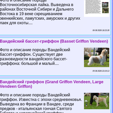
Фото и описание породы
Восточносибирская лайка. Выведена в
районах Восточной Сибири и Дальнего
Востока в 19 веке скрещиванием
эвенкийских, ламутских, амурских и других
лаек для охоты....
06 08 2026 18:15:39
Вандейский бассет-гриффон (Basset Griffon Vendeen)
Фото и описание породы Вандейский
бассет-гриффон. Существует две
разновидности вандейского бассет-
гриффона: большой и малый....
05 08 2026 23:19:13
Вандейский гриффон (Grand Griffon Vendeen, Large
Vendeen Griffon)
Фото и описание породы Вандейский
гриффон. Известна с эпохи средневековья.
Выведена во Франции в Вандее, среди
предков - итальянская гончая Святого