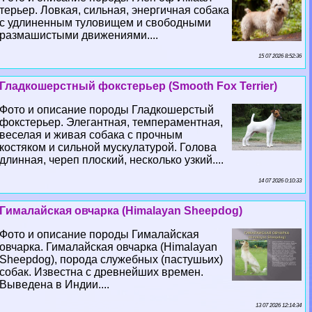
терьер. Ловкая, сильная, энергичная собака
с удлиненным туловищем и свободными
размашистыми движениями....
15 07 2026 8:52:36
Гладкошерстный фокстерьер (Smooth Fox Terrier)
Фото и описание породы Гладкошерстый
фокстерьер. Элегантная, темпераментная,
веселая и живая собака с прочным
костяком и сильной мускулатурой. Голова
длинная, череп плоский, несколько узкий....
14 07 2026 0:10:33
Гималайская овчарка (Himalayan Sheepdog)
Фото и описание породы Гималайская
овчарка. Гималайская овчарка (Himalayan
Sheepdog), порода служебных (пастушьих)
собак. Известна с древнейших времен.
Выведена в Индии....
13 07 2026 12:14:34