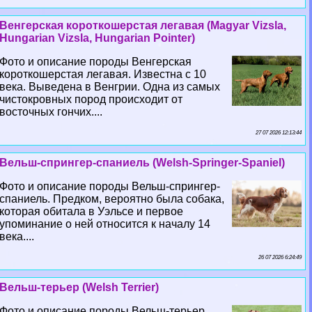
Венгерская короткошерстая легавая (Magyar Vizsla,
Hungarian Vizsla, Hungarian Pointer)
Фото и описание породы Венгерская
короткошерстая легавая. Известна с 10
века. Выведена в Венгрии. Одна из самых
чистокровных пород происходит от
восточных гончих....
27 07 2026 12:13:44
Вельш-спрингер-спаниель (Welsh-Springer-Spaniel)
Фото и описание породы Вельш-спрингер-
спаниель. Предком, вероятно была собака,
которая обитала в Уэльсе и первое
упоминание о ней относится к началу 14
века....
26 07 2026 6:24:49
Вельш-терьер (Welsh Terrier)
Фото и описание породы Вельш-терьер.