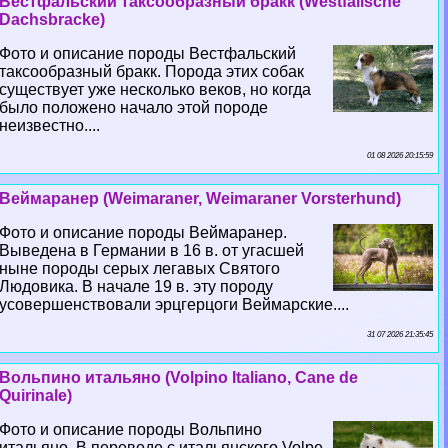
Вестфальский таксообразный бpaкк (Westfalische
Dachsbracke)
Фото и описание породы Вестфальский
таксообразный бpaкк. Порода этих собак
существует уже несколько веков, но когда
было положено начало этой породе
неизвестно....
01 08 2026 20:15:59
Веймаранер (Weimaraner, Weimaraner Vorsterhund)
Фото и описание породы Веймаранер.
Выведена в Германии в 16 в. от угасшей
ныне породы серых легавых Святого
Людовика. В начале 19 в. эту породу
усовершенствовали эрцгерцоги Веймарские....
31 07 2026 21:35:45
Вольпино итальяно (Volpino Italiano, Cane de
Quirinale)
Фото и описание породы Вольпино
итальяно. В переводе с итальянского Volpe