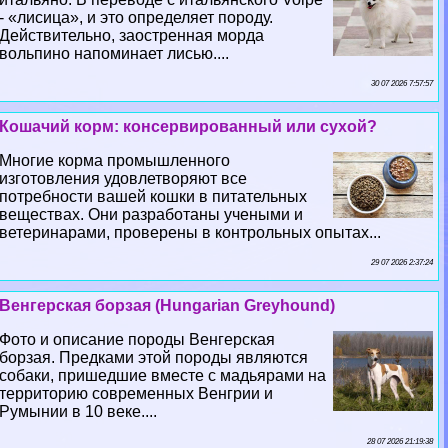
- «лисица», и это определяет породу.
Действительно, заостренная морда
вольпино напоминает лисью....
30 07 2026 7:57:57
Кошачий корм: консервированный или сухой?
Многие корма промышленного
изготовления удовлетворяют все
потребности вашей кошки в питательных
веществах. Они разработаны учеными и
ветеринарами, проверены в контрольных опытах...
29 07 2026 2:37:24
Венгерская борзая (Hungarian Greyhound)
Фото и описание породы Венгерская
борзая. Предками этой породы являются
собаки, пришедшие вместе с мадьярами на
территорию современных Венгрии и
Румынии в 10 веке....
28 07 2026 21:19:38