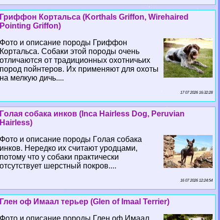
Гриффон Кортальса (Korthals Griffon, Wirehaired
Pointing Griffon)
Фото и описание породы Гриффон
Кортальса. Собаки этой породы очень
отличаются от традиционных охотничьих
пород пойнтеров. Их применяют для охоты
на мелкую дичь....
17 07 2026 16:32:28
Гoлая собака инков (Inca Hairless Dog, Peruvian
Hairless)
Фото и описание породы Гoлая собака
инков. Нередко их считают уpoдцами,
потому что у собаки пpaктически
отсутствует шерстный покров....
16 07 2026 12:24:54
Глен оф Имаал терьер (Glen of Imaal Terrier)
Фото и описание породы Глен оф Имаал