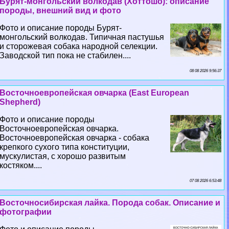
Бурят-монгольский волкодав (Хоттошо): описание
породы, внешний вид и фото
Фото и описание породы Бурят-
монгольский волкодав. Типичная пастушья
и сторожевая собака народной селекции.
Заводской тип пока не стабилен....
08 08 2026 9:56:37
Восточноевропейская овчарка (East European
Shepherd)
Фото и описание породы
Восточноевропейская овчарка.
Восточноевропейская овчарка - собака
крепкого сухого типа конституции,
мускулистая, с хорошо развитым
костяком....
07 08 2026 6:53:48
Восточносибирская лайка. Порода собак. Описание и
фотографии