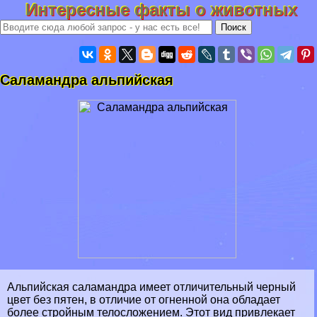
Интересные факты о животных
Саламaндра альпийская
Альпийская саламaндра имеет отличительный черный
цвет без пятен, в отличие от огненной она обладает
более стройным телосложением. Этот вид привлекает