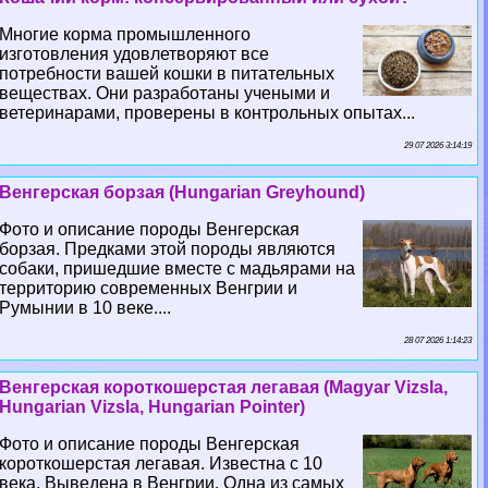
Многие корма промышленного
изготовления удовлетворяют все
потребности вашей кошки в питательных
веществах. Они разработаны учеными и
ветеринарами, проверены в контрольных опытах...
29 07 2026 3:14:19
Венгерская борзая (Hungarian Greyhound)
Фото и описание породы Венгерская
борзая. Предками этой породы являются
собаки, пришедшие вместе с мадьярами на
территорию современных Венгрии и
Румынии в 10 веке....
28 07 2026 1:14:23
Венгерская короткошерстая легавая (Magyar Vizsla,
Hungarian Vizsla, Hungarian Pointer)
Фото и описание породы Венгерская
короткошерстая легавая. Известна с 10
века. Выведена в Венгрии. Одна из самых