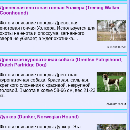
Древесная енотовая гончая Уолкера (Treeing Walker
Coonhound)
Фото и описание породы Древесная
енотовая гончая Уолкера. Используется для
охоты на енота и опоссума, загнанного
зверя не убивает, а ждет охотника....
24 06 2026 11:17:31
Дрентская куропаточная собака (Drentse Patrijshond,
Dutch Partridge Dog)
Фото и описание породы Дрентская
куропаточная собака. Красивая, сильная,
крепкого сложения с красивой, некрупной
головой. Высота в холке 58-66 см, вес 21-23
кг....
23 06 2026 18:25:14
Дункер (Dunker, Norwegian Hound)
Фото и описание породы Дункер. Эта