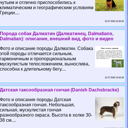
чутьем и отлично приспособились к
климатическим и географическим условиям
Греции....
02 07 2026 22:49:39
Порода собак Далматин (Далматинец, Dalmatians,
Dalmatian): описание, внешний вид, фото и видео
Фото и описание породы Далматин. Собака
этой породы отличается сильным,
гармоничным и пропорциональным
мускулистым телосложением, вынослива,
способна к длительному бегу....
01 07 2026 19:43:36
Датская таксообразная гончая (Danish Dachsbracke)
Фото и описание породы Датская
таксообразная гончая. Небольшая,
сильная, мускулистая гончая
разнообразного окраса. Высота в холке 30-
38 см....