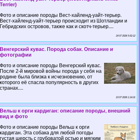
Terrier)
Фото и описание породы Вест-хайленд-уайт-терьер.
Вест-хайленд-уайт-терьер происходит из Шотландии и
Гебридских островов, также как и скотч-терьер....
24 07 2026 5:52:12
Венгерский кувас. Порода собак. Описание и
фотографии
Фото и описание породы Венгерский кувас.
После 2-й мировой войны порода у себя на
родине была близка к исчезновению, от
которого её спасла популярность в других
странах....
23 07 2026 1:14:31
Вельш к opги кардиган: описание породы, внешний
вид и фото
Фото и описание породы Вельш к opги
кардиган. Эта собака для любой погоды
густая шерсть с грубоватой остью и мягким