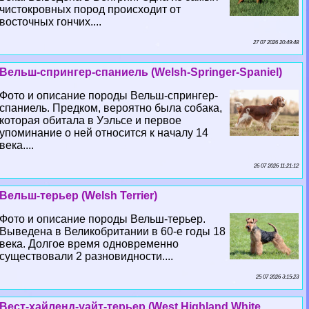
чистокровных пород происходит от
восточных гончих....
27 07 2026 20:49:48
Вельш-спрингер-спаниель (Welsh-Springer-Spaniel)
Фото и описание породы Вельш-спрингер-
спаниель. Предком, вероятно была собака,
которая обитала в Уэльсе и первое
упоминание о ней относится к началу 14
века....
26 07 2026 11:21:12
Вельш-терьер (Welsh Terrier)
Фото и описание породы Вельш-терьер.
Выведена в Великобритании в 60-е годы 18
века. Долгое время одновременно
существовали 2 разновидности....
25 07 2026 3:15:23
Вест-хайленд-уайт-терьер (West Highland White