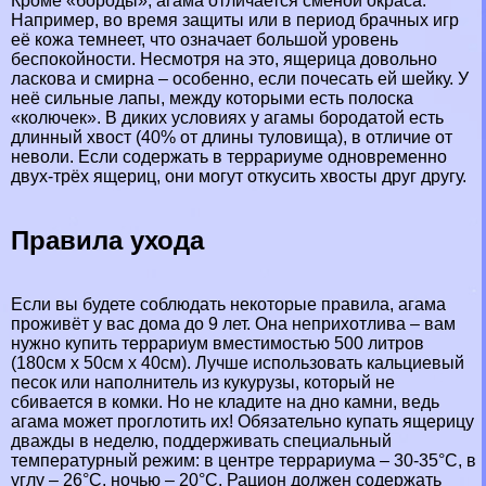
Кроме «бороды», агама отличается сменой окраса.
Например, во время защиты или в период брачных игр
её кожа темнеет, что означает большой уровень
беспокойности. Несмотря на это, ящерица довольно
ласкова и смирна – особенно, если почесать ей шейку. У
неё сильные лапы, между которыми есть полоска
«колючек». В диких условиях у агамы бородатой есть
длинный хвост (40% от длины туловища), в отличие от
неволи. Если содержать в террариуме одновременно
двух-трёх ящериц, они могут откусить хвосты друг другу.
Правила ухода
Если вы будете соблюдать некоторые правила, агама
проживёт у вас дома до 9 лет. Она неприхотлива – вам
нужно купить террариум вместимостью 500 литров
(180см х 50см х 40см). Лучше использовать кальциевый
песок или наполнитель из кукурузы, который не
сбивается в комки. Но не кладите на дно камни, ведь
агама может проглотить их! Обязательно купать ящерицу
дважды в неделю, поддерживать специальный
температурный режим: в центре террариума – 30-35°С, в
углу – 26°С, ночью – 20°С. Рацион должен содержать