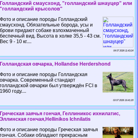
Голландский смаусхонд, "голландский шнауцер" или
"голландский крысолов"
Фото и описание породы Голландский
смаусхонд. Обязательные борода, усы и
брови придают собаке взлохмаченный
беспечный вид. Высота в холке 35,5 - 43 см.
Вес 9 - 10 кг....
04 07 2026 11:43:24
Голландская овчарка, Hollandse Herdershond
Фото и описание породы Голландская
овчарка. Современный стандарт
голландской овчарки был утверждён FCI в
1960 году....
03 07 2026 16:41:20
Греческая заячья гончая, Геллиникос ихнилатис,
Эллинская гончая,Hellinikos Ichnilatis
Фото и описание породы Греческая заячья
гончая. Собаки обладают прекрасным