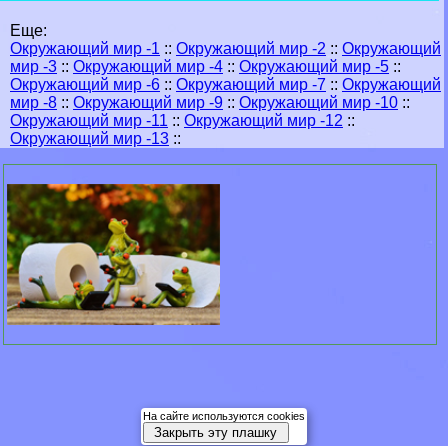
Еще:
Окружающий мир -1
::
Окружающий мир -2
::
Окружающий
мир -3
::
Окружающий мир -4
::
Окружающий мир -5
::
Окружающий мир -6
::
Окружающий мир -7
::
Окружающий
мир -8
::
Окружающий мир -9
::
Окружающий мир -10
::
Окружающий мир -11
::
Окружающий мир -12
::
Окружающий мир -13
::
На сайте используются cookies
Закрыть эту плашку