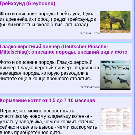
Грейхаунд (Greyhound)
Фото и описание породы Грейхаунд. Одна
из древнейших пород, предки грейхаундов
(были известны около 5 тыс. лет назад)....
09 07 2026 11:27:39
Гладкошерстный пинчер (Deutscher Pinscher
Mittelschlag): описание породы, внешний вид и фото
Фото и описание породы Гладкошерстый
пинчер. Гладкошерстый пинчер - подлинная
немецкая порода, которую разводили в
чистоте еще в конце прошлого столетия....
08 07 2026 7:10:34
Кормление котят от 1,5 до 7-10 месяцев
Первое, что можно посоветовать
счастливому новому владельцу котенка -
узнать у заводчика, чем он кормит котенка
сейчас и сделать вывод - чем и как кормить
вновь приобретенное дитя...