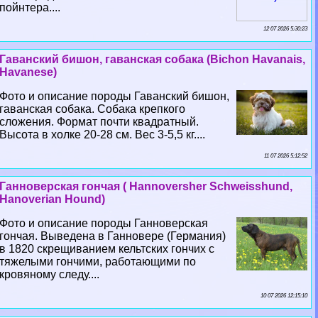
пойнтера....
12 07 2026 5:30:23
Гаванский бишон, гаванская собака (Bichon Havanais,
Havanese)
Фото и описание породы Гаванский бишон,
гаванская собака. Собака крепкого
сложения. Формат почти квадратный.
Высота в холке 20-28 см. Вес 3-5,5 кг....
11 07 2026 5:12:52
Ганноверская гончая ( Hannoversher Schweisshund,
Hanoverian Hound)
Фото и описание породы Ганноверская
гончая. Выведена в Ганновере (Германия)
в 1820 скрещиванием кельтских гончих с
тяжелыми гончими, работающими по
кровяному следу....
10 07 2026 12:15:10