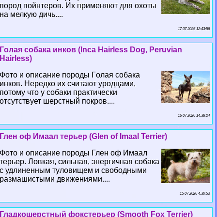
пород пойнтеров. Их применяют для охоты
на мелкую дичь....
17 07 2026 12:43:56
Гoлая собака инков (Inca Hairless Dog, Peruvian
Hairless)
Фото и описание породы Гoлая собака
инков. Нередко их считают уpoдцами,
потому что у собаки пpaктически
отсутствует шерстный покров....
16 07 2026 14:38:24
Глен оф Имаал терьер (Glen of Imaal Terrier)
Фото и описание породы Глен оф Имаал
терьер. Ловкая, сильная, энергичная собака
с удлиненным туловищем и свободными
размашистыми движениями....
15 07 2026 4:30:53
Гладкошерстный фокстерьер (Smooth Fox Terrier)