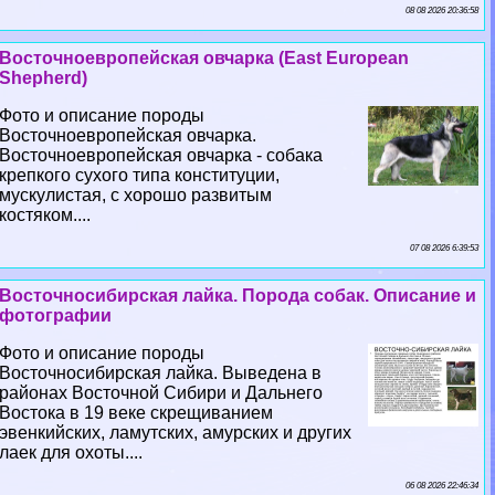
08 08 2026 20:36:58
Восточноевропейская овчарка (East European
Shepherd)
Фото и описание породы
Восточноевропейская овчарка.
Восточноевропейская овчарка - собака
крепкого сухого типа конституции,
мускулистая, с хорошо развитым
костяком....
07 08 2026 6:39:53
Восточносибирская лайка. Порода собак. Описание и
фотографии
Фото и описание породы
Восточносибирская лайка. Выведена в
районах Восточной Сибири и Дальнего
Востока в 19 веке скрещиванием
эвенкийских, ламутских, амурских и других
лаек для охоты....
06 08 2026 22:46:34