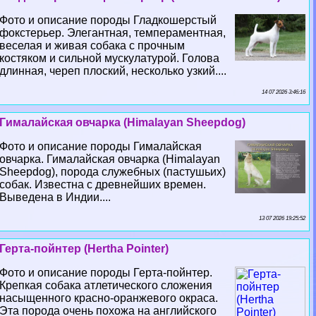
Фото и описание породы Гладкошерстый
фокстерьер. Элегантная, темпераментная,
веселая и живая собака с прочным
костяком и сильной мускулатурой. Голова
длинная, череп плоский, несколько узкий....
14 07 2026 3:46:16
Гималайская овчарка (Himalayan Sheepdog)
Фото и описание породы Гималайская
овчарка. Гималайская овчарка (Himalayan
Sheepdog), порода служебных (пастушьих)
собак. Известна с древнейших времен.
Выведена в Индии....
13 07 2026 19:25:52
Герта-пойнтер (Hertha Pointer)
Фото и описание породы Герта-пойнтер.
Крепкая собака атлетического сложения
насыщенного красно-оранжевого окраса.
Эта порода очень похожа на английского