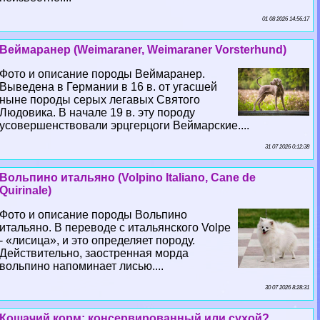
01 08 2026 14:56:17
Веймаранер (Weimaraner, Weimaraner Vorsterhund)
Фото и описание породы Веймаранер.
Выведена в Германии в 16 в. от угасшей
ныне породы серых легавых Святого
Людовика. В начале 19 в. эту породу
усовершенствовали эрцгерцоги Веймарские....
31 07 2026 0:12:38
Вольпино итальяно (Volpino Italiano, Cane de
Quirinale)
Фото и описание породы Вольпино
итальяно. В переводе с итальянского Volpe
- «лисица», и это определяет породу.
Действительно, заостренная морда
вольпино напоминает лисью....
30 07 2026 8:28:31
Кошачий корм: консервированный или сухой?