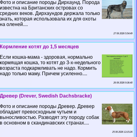
Фото и описание породы Дирхаунд. Порода
известна на Британских островах со
средних веков. Дирхаундов держала только
знать, которая использовала их для охоты
на оленей....
27 06 2026 5:54:49
Кормление котят до 1,5 месяцев
Если кошка-мама - здоровая, нормально
кормящая кошка, то котят до 3-х-недельного
возраста подкармливать не надо. Кормить
надо только маму. Причем усиленно....
26 06 2026 9:36:40
Древер (Drever, Swedish Dachsbracke)
Фото и описание породы Древер. Древер
обладает превосходным чутьем и
выносливостью. Разводят эту породу собак
в основном в скандинавских странах....
25 06 2026 13:15:26