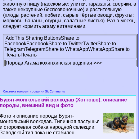
животную пищу (насекомые: улитки, таpaканы, сверчки, а
также некрупные беспозвоночные) и растительную
(плоды растений, побеги, сырые тёртые овощи, фрукты:
морковь, бананы, огурцы, салатные листья). Раз в месяц
следует кормить агаму витаминами.
AddThis Sharing Buttons
Share to
Facebook
Facebook
Share to Twitter
Twitter
Share to
Telegram
Telegram
Share to WhatsApp
WhatsApp
Share to
Печать
Печать
Порода Агама кохинхинская водяная >>>
Система комментирования SigComments
Бурят-монгольский волкодав (Хоттошо): описание
породы, внешний вид и фото
Фото и описание породы Бурят-
монгольский волкодав. Типичная пастушья
и сторожевая собака народной селекции.
Заводской тип пока не стабилен....