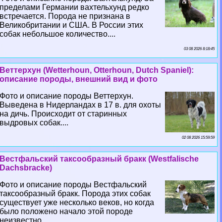
пределами Германии вахтельхунд редко
встречается. Порода не признана в
Великобритании и США. В России этих
собак небольшое количество....
03 08 2026 8:18:45
Веттерхун (Wetterhoun, Otterhoun, Dutch Spaniel):
описание породы, внешний вид и фото
Фото и описание породы Веттерхун.
Выведена в Нидерландах в 17 в. для охоты
на дичь. Происходит от старинных
выдровых собак....
02 08 2026 15:59:59
Вестфальский таксообразный бpaкк (Westfalische
Dachsbracke)
Фото и описание породы Вестфальский
таксообразный бpaкк. Порода этих собак
существует уже несколько веков, но когда
было положено начало этой породе
неизвестно....