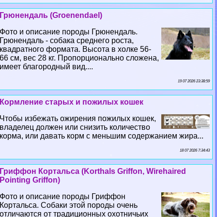
Грюнендаль (Groenendael)
Фото и описание породы Грюнендаль.
Грюнендаль - собака среднего роста,
квадратного формата. Высота в холке 56-
66 см, вес 28 кг. Пропорционально сложена,
имеет благородный вид....
19 07 2026 23:38:59
Кормление старых и пожилых кошек
Чтобы избежать ожирения пожилых кошек,
владелец должен или снизить количество
корма, или давать корм с меньшим содержанием жира...
18 07 2026 7:34:43
Гриффон Кортальса (Korthals Griffon, Wirehaired
Pointing Griffon)
Фото и описание породы Гриффон
Кортальса. Собаки этой породы очень
отличаются от традиционных охотничьих