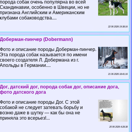
порода собак очень популярна во всей
Скандинавии, особенно в Швеции, но не
признана Английским и Американским
клубами собаководства....
22 06 2026 19:38:16
Доберман-пинчер (Dobermann)
Фото и описание породы Доберман-пинчер.
Эта порода собак называется по имени
своего создателя Л. Добермана из г.
Апольды в Германии....
21 06 2026 18:41:16
Дог, датский дог, порода собак дог, описание дога,
фото датского дога
Фото и описание породы Дог. С этой
собакой не следует затевать борьбу и
возню даже в шутку — как бы она не
приняла это всерьез!...
20 06 2026 4:28:38