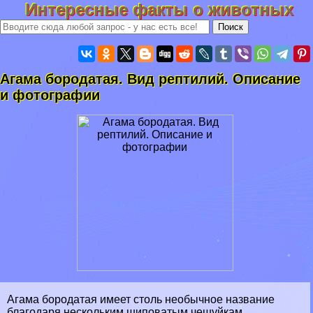
Интересные факты о животных
Агама бородатая. Вид рептилий. Описание
и фотографии
Агама бородатая имеет столь необычное название
благодаря нескольким шиповатым чешуйкам,