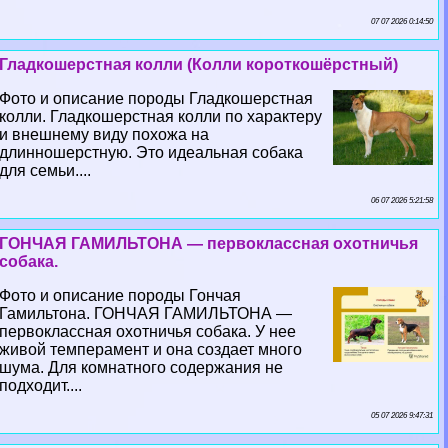
07 07 2026 0:14:50
Гладкошерстная колли (Колли короткошёрстный)
Фото и описание породы Гладкошерстная
колли. Гладкошерстная колли по хаpaктеру
и внешнему виду похожа на
длинношерстную. Это идеальная собака
для семьи....
06 07 2026 5:21:58
ГОНЧАЯ ГАМИЛЬТОНА — первоклассная охотничья
собака.
Фото и описание породы Гончая
Гамильтона. ГОНЧАЯ ГАМИЛЬТОНА —
первоклассная охотничья собака. У нее
живой темперамент и она создает много
шума. Для комнатного содержания не
подходит....
05 07 2026 9:47:31