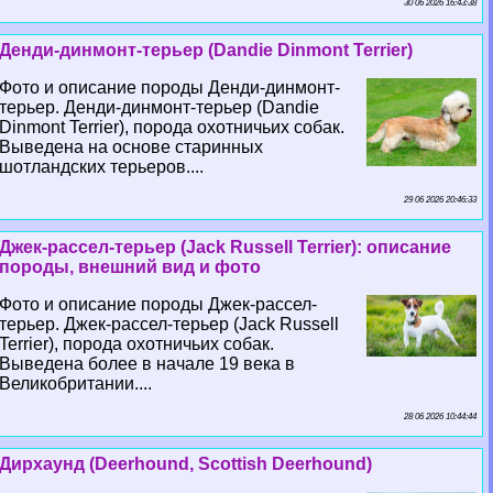
30 06 2026 16:43:38
Денди-динмонт-терьер (Dandie Dinmont Terrier)
Фото и описание породы Денди-динмонт-
терьер. Денди-динмонт-терьер (Dandie
Dinmont Terrier), порода охотничьих собак.
Выведена на основе старинных
шотландских терьеров....
29 06 2026 20:46:33
Джек-рассел-терьер (Jack Russell Terrier): описание
породы, внешний вид и фото
Фото и описание породы Джек-рассел-
терьер. Джек-рассел-терьер (Jack Russell
Terrier), порода охотничьих собак.
Выведена более в начале 19 века в
Великобритании....
28 06 2026 10:44:44
Дирхаунд (Deerhound, Scottish Deerhound)