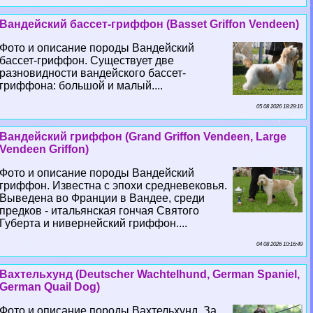
Вандейский бассет-гриффон (Basset Griffon Vendeen)
Фото и описание породы Вандейский
бассет-гриффон. Существует две
разновидности вандейского бассет-
гриффона: большой и малый....
05 08 2026 18:29:16
Вандейский гриффон (Grand Griffon Vendeen, Large
Vendeen Griffon)
Фото и описание породы Вандейский
гриффон. Известна с эпохи средневековья.
Выведена во Франции в Вандее, среди
предков - итальянская гончая Святого
Губерта и нивернейский гриффон....
04 08 2026 10:16:49
Вахтельхунд (Deutscher Wachtelhund, German Spaniel,
German Quail Dog)
Фото и описание породы Вахтельхунд. За