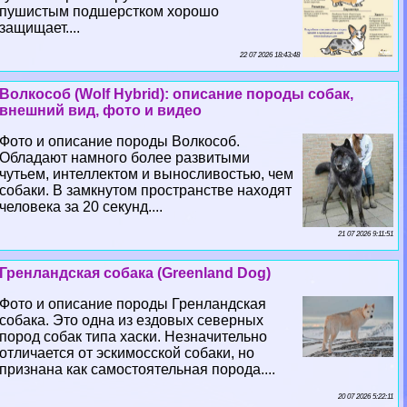
пушистым подшерстком хорошо
защищает....
22 07 2026 18:43:48
Волкособ (Wolf Hybrid): описание породы собак,
внешний вид, фото и видео
Фото и описание породы Волкособ.
Обладают намного более развитыми
чутьем, интеллектом и выносливостью, чем
собаки. В замкнутом прострaнcтве находят
человека за 20 секунд....
21 07 2026 9:11:51
Гренландская собака (Greenland Dog)
Фото и описание породы Гренландская
собака. Это одна из ездовых северных
пород собак типа хаски. Незначительно
отличается от эскимосской собаки, но
признана как самостоятельная порода....
20 07 2026 5:22:11