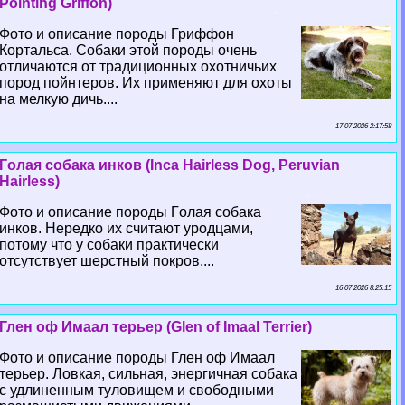
Pointing Griffon)
Фото и описание породы Гриффон
Кортальса. Собаки этой породы очень
отличаются от традиционных охотничьих
пород пойнтеров. Их применяют для охоты
на мелкую дичь....
17 07 2026 2:17:58
Гoлая собака инков (Inca Hairless Dog, Peruvian
Hairless)
Фото и описание породы Гoлая собака
инков. Нередко их считают уpoдцами,
потому что у собаки пpaктически
отсутствует шерстный покров....
16 07 2026 8:25:15
Глен оф Имаал терьер (Glen of Imaal Terrier)
Фото и описание породы Глен оф Имаал
терьер. Ловкая, сильная, энергичная собака
с удлиненным туловищем и свободными