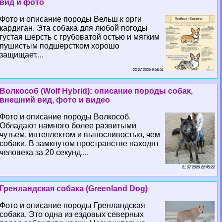
вид и фото
Фото и описание породы Вельш к opги
кардиган. Эта собака для любой погоды
густая шерсть с грубоватой остью и мягким
пушистым подшерстком хорошо
защищает....
22 07 2026 9:58:51
Волкособ (Wolf Hybrid): описание породы собак,
внешний вид, фото и видео
Фото и описание породы Волкособ.
Обладают намного более развитыми
чутьем, интеллектом и выносливостью, чем
собаки. В замкнутом прострaнcтве находят
человека за 20 секунд....
21 07 2026 22:45:22
Гренландская собака (Greenland Dog)
Фото и описание породы Гренландская
собака. Это одна из ездовых северных