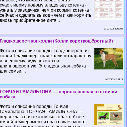
счастливому новому владельцу котенка -
узнать у заводчика, чем он кормит котенка
сейчас и сделать вывод - чем и как кормить
вновь приобретенное дитя...
07 07 2026 13:23:53
Гладкошерстная колли (Колли короткошёрстный)
Фото и описание породы Гладкошерстная
колли. Гладкошерстная колли по хаpaктеру
и внешнему виду похожа на
длинношерстную. Это идеальная собака
для семьи....
06 07 2026 6:21:13
ГОНЧАЯ ГАМИЛЬТОНА — первоклассная охотничья
собака.
Фото и описание породы Гончая
Гамильтона. ГОНЧАЯ ГАМИЛЬТОНА —
первоклассная охотничья собака. У нее
живой темперамент и она создает много
шума. Для комнатного содержания не