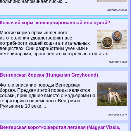
вольпино напоминает лисью....
30 07 2026 22:42:48
Кошачий корм: консервированный или сухой?
Многие корма промышленного
изготовления удовлетворяют все
потребности вашей кошки в питательных
веществах. Они разработаны учеными и
ветеринарами, проверены в контрольных опытах...
29 07 2026 1:20:43
Венгерская борзая (Hungarian Greyhound)
Фото и описание породы Венгерская
борзая. Предками этой породы являются
собаки, пришедшие вместе с мадьярами на
территорию современных Венгрии и
Румынии в 10 веке....
28 07 2026 6:18:44
Венгерская короткошерстая легавая (Magyar Vizsla,