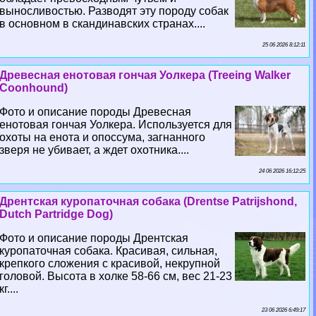
выносливостью. Разводят эту породу собак
в основном в скандинавских странах....
25 06 2026 8:12:11
Древесная енотовая гончая Уолкера (Treeing Walker
Coonhound)
Фото и описание породы Древесная
енотовая гончая Уолкера. Используется для
охоты на енота и опоссума, загнанного
зверя не убивает, а ждет охотника....
24 06 2026 16:12:25
Дрентская куропаточная собака (Drentse Patrijshond,
Dutch Partridge Dog)
Фото и описание породы Дрентская
куропаточная собака. Красивая, сильная,
крепкого сложения с красивой, некрупной
головой. Высота в холке 58-66 см, вес 21-23
кг....
23 06 2026 6:49:17