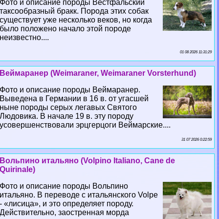
Фото и описание породы Вестфальский
таксообразный бpaкк. Порода этих собак
существует уже несколько веков, но когда
было положено начало этой породе
неизвестно....
01 08 2026 11:31:29
Веймаранер (Weimaraner, Weimaraner Vorsterhund)
Фото и описание породы Веймаранер.
Выведена в Германии в 16 в. от угасшей
ныне породы серых легавых Святого
Людовика. В начале 19 в. эту породу
усовершенствовали эрцгерцоги Веймарские....
31 07 2026 0:22:59
Вольпино итальяно (Volpino Italiano, Cane de
Quirinale)
Фото и описание породы Вольпино
итальяно. В переводе с итальянского Volpe
- «лисица», и это определяет породу.
Действительно, заостренная морда