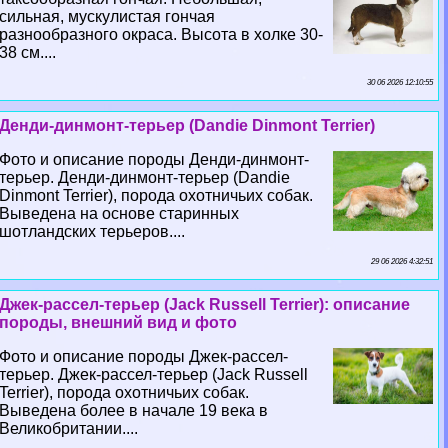
сильная, мускулистая гончая
разнообразного окраса. Высота в холке 30-
38 см....
30 06 2026 12:10:55
Денди-динмонт-терьер (Dandie Dinmont Terrier)
Фото и описание породы Денди-динмонт-
терьер. Денди-динмонт-терьер (Dandie
Dinmont Terrier), порода охотничьих собак.
Выведена на основе старинных
шотландских терьеров....
29 06 2026 4:32:51
Джек-рассел-терьер (Jack Russell Terrier): описание
породы, внешний вид и фото
Фото и описание породы Джек-рассел-
терьер. Джек-рассел-терьер (Jack Russell
Terrier), порода охотничьих собак.
Выведена более в начале 19 века в
Великобритании....