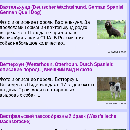
Вахтельхунд (Deutscher Wachtelhund, German Spaniel,
German Quail Dog)
Фото и описание породы Вахтельхунд. За
пределами Германии вахтельхунд редко
встречается. Порода не признана в
Великобритании и США. В России этих
собак небольшое количество....
03 08 2026 6:44:39
Веттерхун (Wetterhoun, Otterhoun, Dutch Spaniel):
описание породы, внешний вид и фото
Фото и описание породы Веттерхун.
Выведена в Нидерландах в 17 в. для охоты
на дичь. Происходит от старинных
выдровых собак....
02 08 2026 12:29:26
Вестфальский таксообразный бpaкк (Westfalische
Dachsbracke)