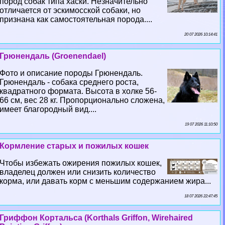
пород собак типа хаски. Незначительно
отличается от эскимосской собаки, но
признана как самостоятельная порода....
20 07 2026 10:14:41
Грюнендаль (Groenendael)
Фото и описание породы Грюнендаль.
Грюнендаль - собака среднего роста,
квадратного формата. Высота в холке 56-
66 см, вес 28 кг. Пропорционально сложена,
имеет благородный вид....
19 07 2026 11:10:50
Кормление старых и пожилых кошек
Чтобы избежать ожирения пожилых кошек,
владелец должен или снизить количество
корма, или давать корм с меньшим содержанием жира...
18 07 2026 22:47:45
Гриффон Кортальса (Korthals Griffon, Wirehaired