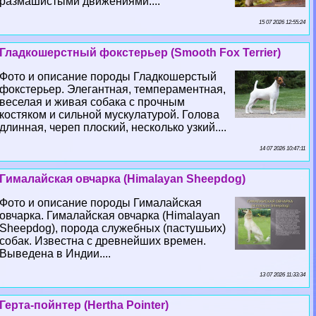
размашистыми движениями....
15 07 2026 12:55:24
Гладкошерстный фокстерьер (Smooth Fox Terrier)
Фото и описание породы Гладкошерстый
фокстерьер. Элегантная, темпераментная,
веселая и живая собака с прочным
костяком и сильной мускулатурой. Голова
длинная, череп плоский, несколько узкий....
14 07 2026 10:47:11
Гималайская овчарка (Himalayan Sheepdog)
Фото и описание породы Гималайская
овчарка. Гималайская овчарка (Himalayan
Sheepdog), порода служебных (пастушьих)
собак. Известна с древнейших времен.
Выведена в Индии....
13 07 2026 11:33:34
Герта-пойнтер (Hertha Pointer)