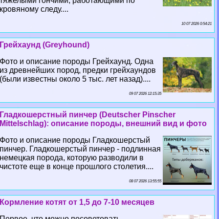
тяжелыми гончими, работающими по
кровяному следу....
10 07 2026 0:54:21
Грейхаунд (Greyhound)
Фото и описание породы Грейхаунд. Одна
из древнейших пород, предки грейхаундов
(были известны около 5 тыс. лет назад)....
09 07 2026 12:15:35
Гладкошерстный пинчер (Deutscher Pinscher
Mittelschlag): описание породы, внешний вид и фото
Фото и описание породы Гладкошерстый
пинчер. Гладкошерстый пинчер - подлинная
немецкая порода, которую разводили в
чистоте еще в конце прошлого столетия....
08 07 2026 13:55:55
Кормление котят от 1,5 до 7-10 месяцев
Первое, что можно посоветовать