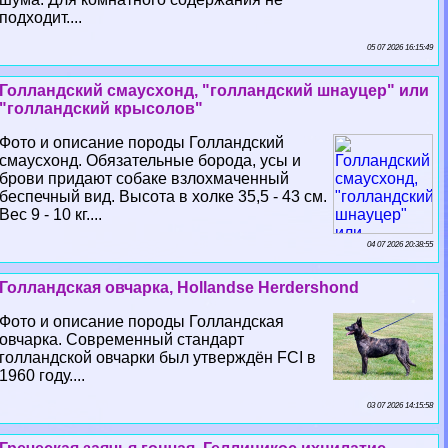
подходит....
05 07 2026 16:15:49
Голландский смаусхонд, "голландский шнауцер" или
"голландский крысолов"
Фото и описание породы Голландский
смаусхонд. Обязательные борода, усы и
брови придают собаке взлохмаченный
беспечный вид. Высота в холке 35,5 - 43 см.
Вес 9 - 10 кг....
04 07 2026 20:38:55
Голландская овчарка, Hollandse Herdershond
Фото и описание породы Голландская
овчарка. Современный стандарт
голландской овчарки был утверждён FCI в
1960 году....
03 07 2026 14:15:58