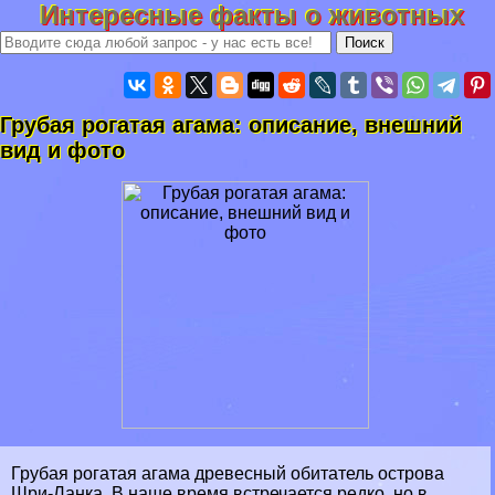
Интересные факты о животных
Грубая рогатая агама: описание, внешний
вид и фото
Грубая рогатая агама древесный обитатель острова
Шри-Ланка. В наше время встречается редко, но в