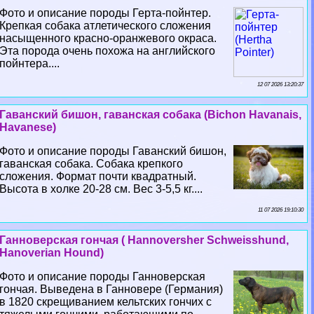
Фото и описание породы Герта-пойнтер.
Крепкая собака атлетического сложения
насыщенного красно-оранжевого окраса.
Эта порода очень похожа на английского
пойнтера....
12 07 2026 13:20:37
Гаванский бишон, гаванская собака (Bichon Havanais,
Havanese)
Фото и описание породы Гаванский бишон,
гаванская собака. Собака крепкого
сложения. Формат почти квадратный.
Высота в холке 20-28 см. Вес 3-5,5 кг....
11 07 2026 19:10:30
Ганноверская гончая ( Hannoversher Schweisshund,
Hanoverian Hound)
Фото и описание породы Ганноверская
гончая. Выведена в Ганновере (Германия)
в 1820 скрещиванием кельтских гончих с