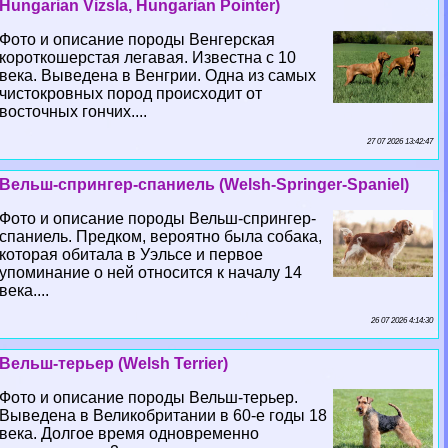
Hungarian Vizsla, Hungarian Pointer)
Фото и описание породы Венгерская
короткошерстая легавая. Известна с 10
века. Выведена в Венгрии. Одна из самых
чистокровных пород происходит от
восточных гончих....
27 07 2026 13:42:47
Вельш-спрингер-спаниель (Welsh-Springer-Spaniel)
Фото и описание породы Вельш-спрингер-
спаниель. Предком, вероятно была собака,
которая обитала в Уэльсе и первое
упоминание о ней относится к началу 14
века....
26 07 2026 4:14:30
Вельш-терьер (Welsh Terrier)
Фото и описание породы Вельш-терьер.
Выведена в Великобритании в 60-е годы 18
века. Долгое время одновременно