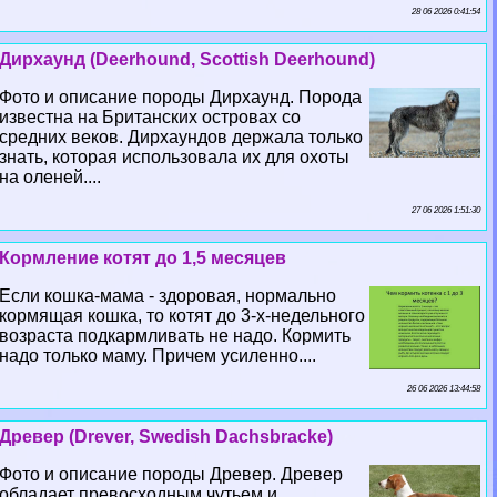
28 06 2026 0:41:54
Дирхаунд (Deerhound, Scottish Deerhound)
Фото и описание породы Дирхаунд. Порода
известна на Британских островах со
средних веков. Дирхаундов держала только
знать, которая использовала их для охоты
на оленей....
27 06 2026 1:51:30
Кормление котят до 1,5 месяцев
Если кошка-мама - здоровая, нормально
кормящая кошка, то котят до 3-х-недельного
возраста подкармливать не надо. Кормить
надо только маму. Причем усиленно....
26 06 2026 13:44:58
Древер (Drever, Swedish Dachsbracke)
Фото и описание породы Древер. Древер
обладает превосходным чутьем и