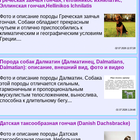
Греческая заячья гончая, Геллиникос ихнилатис,
Эллинская гончая,Hellinikos Ichnilatis
Фото и описание породы Греческая заячья
гончая. Собаки обладают прекрасным
чутьем и отлично приспособились к
климатическим и географическим условиям
Греции....
02 07 2026 11:57:28
Порода собак Далматин (Далматинец, Dalmatians,
Dalmatian): описание, внешний вид, фото и видео
Фото и описание породы Далматин. Собака
этой породы отличается сильным,
гармоничным и пропорциональным
мускулистым телосложением, вынослива,
способна к длительному бегу....
01 07 2026 1:24:46
Датская таксообразная гончая (Danish Dachsbracke)
Фото и описание породы Датская
таксообразная гончая. Небольшая,