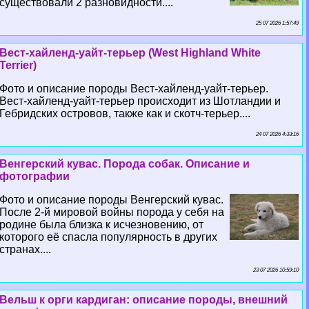
существовали 2 разновидности....
25 07 2026 1:57:49
Вест-хайленд-уайт-терьер (West Highland White
Terrier)
Фото и описание породы Вест-хайленд-уайт-терьер.
Вест-хайленд-уайт-терьер происходит из Шотландии и
Гебридских островов, также как и скотч-терьер....
24 07 2026 4:33:16
Венгерский кувас. Порода собак. Описание и
фотографии
Фото и описание породы Венгерский кувас.
После 2-й мировой войны порода у себя на
родине была близка к исчезновению, от
которого её спасла популярность в других
странах....
23 07 2026 10:59:10
Вельш к opги кардиган: описание породы, внешний