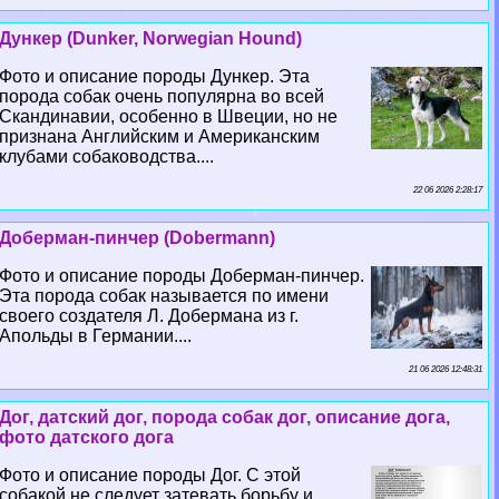
Дункер (Dunker, Norwegian Hound)
Фото и описание породы Дункер. Эта
порода собак очень популярна во всей
Скандинавии, особенно в Швеции, но не
признана Английским и Американским
клубами собаководства....
22 06 2026 2:28:17
Доберман-пинчер (Dobermann)
Фото и описание породы Доберман-пинчер.
Эта порода собак называется по имени
своего создателя Л. Добермана из г.
Апольды в Германии....
21 06 2026 12:48:31
Дог, датский дог, порода собак дог, описание дога,
фото датского дога
Фото и описание породы Дог. С этой
собакой не следует затевать борьбу и