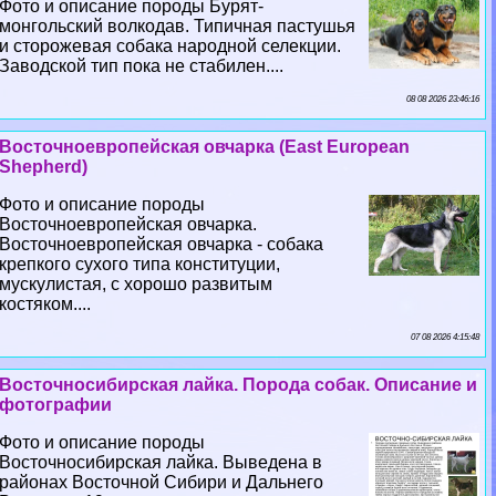
Фото и описание породы Бурят-
монгольский волкодав. Типичная пастушья
и сторожевая собака народной селекции.
Заводской тип пока не стабилен....
08 08 2026 23:46:16
Восточноевропейская овчарка (East European
Shepherd)
Фото и описание породы
Восточноевропейская овчарка.
Восточноевропейская овчарка - собака
крепкого сухого типа конституции,
мускулистая, с хорошо развитым
костяком....
07 08 2026 4:15:48
Восточносибирская лайка. Порода собак. Описание и
фотографии
Фото и описание породы
Восточносибирская лайка. Выведена в
районах Восточной Сибири и Дальнего