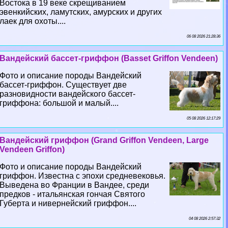
Востока в 19 веке скрещиванием
эвенкийских, ламутских, амурских и других
лаек для охоты....
06 08 2026 21:28:36
Вандейский бассет-гриффон (Basset Griffon Vendeen)
Фото и описание породы Вандейский
бассет-гриффон. Существует две
разновидности вандейского бассет-
гриффона: большой и малый....
05 08 2026 12:17:29
Вандейский гриффон (Grand Griffon Vendeen, Large
Vendeen Griffon)
Фото и описание породы Вандейский
гриффон. Известна с эпохи средневековья.
Выведена во Франции в Вандее, среди
предков - итальянская гончая Святого
Губерта и нивернейский гриффон....
04 08 2026 2:57:32