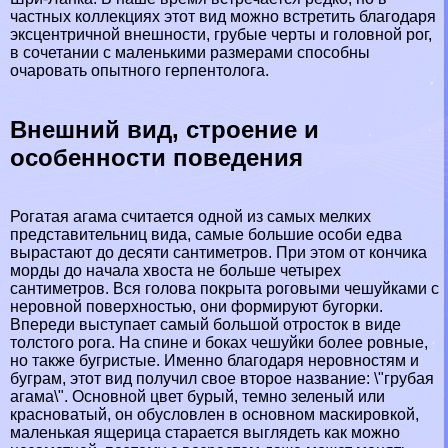
частных коллекциях этот вид можно встретить благодаря
эксцентричной внешности, грубые черты и головной рог,
в сочетании с маленькими размерами способны
очаровать опытного герпентолога.
Внешний вид, строение и
особенности поведения
Рогатая агама считается одной из самых мелких
представительниц вида, самые большие особи едва
вырастают до десяти сантиметров. При этом от кончика
морды до начала хвоста не больше четырех
сантиметров. Вся голова покрыта роговыми чешуйками с
неровной поверхностью, они формируют бугорки.
Впереди выступает самый большой отросток в виде
толстого рога. На спине и боках чешуйки более ровные,
но также бугристые. Именно благодаря неровностям и
буграм, этот вид получил свое второе название: \"грубая
агама\". Основной цвет бурый, темно зеленый или
красноватый, он обусловлен в основном маскировкой,
маленькая ящерица старается выглядеть как можно