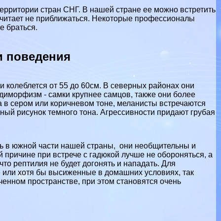
ерритории стран СНГ. В нашей стране ее можно встретить
дпочитает не приближаться. Некоторые профессионалы
е браться.
и поведения
и колeблется от 55 до 60см. В северных районах они
 диморфизм - самки крупнее самцов, также они более
а в сером или коричневом тоне, меланисты встречаются
азный рисунок темного тона. Агрессивности придают грубая
.
ь в южной части нашей страны, они необщительны и
й причине при встрече с гадюкой лучше не обороняться, а
что рептилия не будет догонять и нападать. Для
 или хотя бы высиженные в домашних условиях, так
ченном прострaнcтве, при этом становятся очень