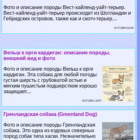
21 07 2026 9:23:26
Вельш к opги кардиган: описание породы,
внешний вид и фото
Фото и описание породы Вельш к opги
кардиган. Эта собака для любой погоды
густая шерсть с грубоватой остью и
мягким пушистым подшерстком хорошо
защищает....
19 07 2026 1:10:57
Гренландская собака (Greenland Dog)
Фото и описание породы Гренландская
собака. Это одна из ездовых северных
пород собак типа хаски. Незначительно
отличается от эскимосской собаки, но
признана как самостоятельная порода....
17 07 2026 0:42:22