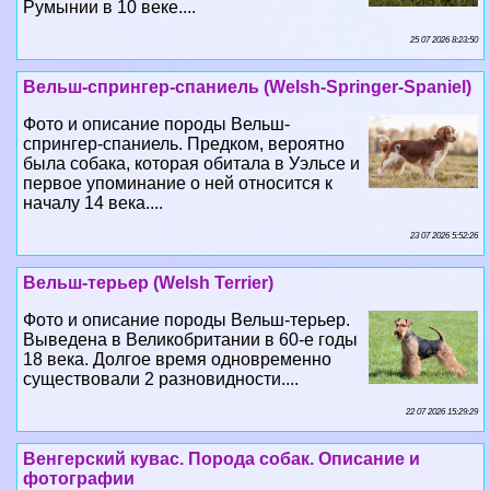
Вельш-спрингер-спаниель (Welsh-Springer-Spaniel)
Фото и описание породы Вельш-
спрингер-спаниель. Предком, вероятно
была собака, которая обитала в Уэльсе и
первое упоминание о ней относится к
началу 14 века....
23 07 2026 5:52:26
Вельш-терьер (Welsh Terrier)
Фото и описание породы Вельш-терьер.
Выведена в Великобритании в 60-е годы
18 века. Долгое время одновременно
существовали 2 разновидности....
22 07 2026 15:29:29
Венгерский кувас. Порода собак. Описание и
фотографии
Фото и описание породы Венгерский
кувас. После 2-й мировой войны порода
у себя на родине была близка к