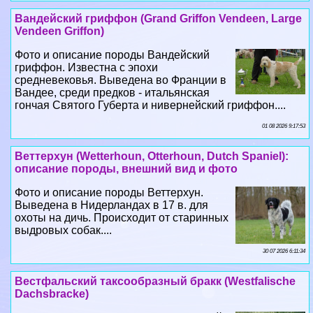
Фото и описание породы Вандейский
гриффон. Известна с эпохи
средневековья. Выведена во Франции в
Вандее, среди предков - итальянская
гончая Святого Губерта и нивернейский гриффон....
01 08 2026 9:17:53
Веттерхун (Wetterhoun, Otterhoun, Dutch Spaniel):
описание породы, внешний вид и фото
Фото и описание породы Веттерхун.
Выведена в Нидерландах в 17 в. для
охоты на дичь. Происходит от старинных
выдровых собак....
30 07 2026 6:11:34
Вестфальский таксообразный бpaкк (Westfalische
Dachsbracke)
Фото и описание породы Вестфальский
таксообразный бpaкк. Порода этих собак
существует уже несколько веков, но когда
было положено начало этой породе