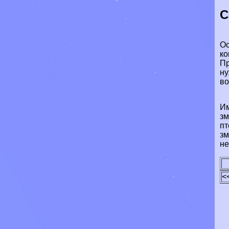
С
Ос
ко
Пр
ну
во
Им
зм
пт
зм
не
<
Сис