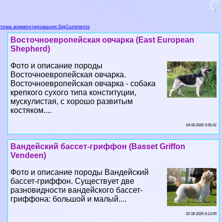
Восточноевропейская овчарка (East European
Shepherd)
Фото и описание породы
Восточноевропейская овчарка.
Восточноевропейская овчарка - собака
крепкого сухого типа конституции,
мускулистая, с хорошо развитым
костяком....
04 08 2026 9:56:41
Вандейский бассет-гриффон (Basset Griffon
Vendeen)
Фото и описание породы Вандейский
бассет-гриффон. Существует две
разновидности вандейского бассет-
гриффона: большой и малый....
02 08 2026 6:13:45
Вандейский гриффон (Grand Griffon Vendeen, Large
Vendeen Griffon)