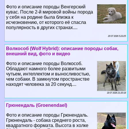
исчезновению, от которого её спасла
популярность в других странах....
20 07 2026 5:23:25
Волкособ (Wolf Hybrid): описание породы собак,
внешний вид, фото и видео
Фото и описание породы Волкособ.
Обладают намного более развитыми
чутьем, интеллектом и выносливостью,
чем собаки. В замкнутом прострaнcтве
находят человека за 20 секунд....
18 07 2026 21:20:18
Грюнендаль (Groenendael)
Фото и описание породы Грюнендаль.
Грюнендаль - собака среднего роста,
квадратного формата. Высота в холке
56-66 см, вес 28 кг. Пропорционально
сложена, имеет благородный вид....
16 07 2026 1:35:18