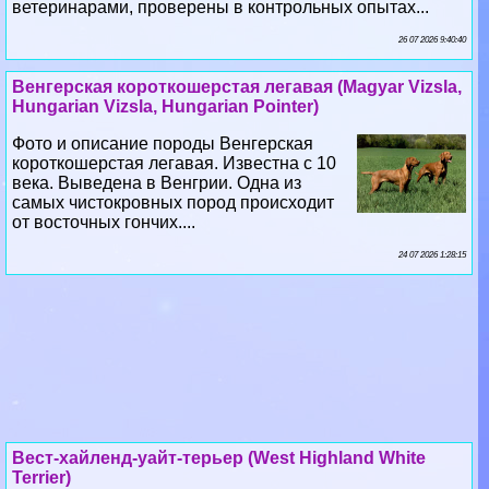
Венгерская короткошерстая легавая (Magyar Vizsla,
Hungarian Vizsla, Hungarian Pointer)
Фото и описание породы Венгерская
короткошерстая легавая. Известна с 10
века. Выведена в Венгрии. Одна из
самых чистокровных пород происходит
от восточных гончих....
24 07 2026 1:28:15
Вест-хайленд-уайт-терьер (West Highland White
Terrier)
Фото и описание породы Вест-хайленд-уайт-терьер.
Вест-хайленд-уайт-терьер происходит из Шотландии и
Гебридских островов, также как и скотч-терьер....