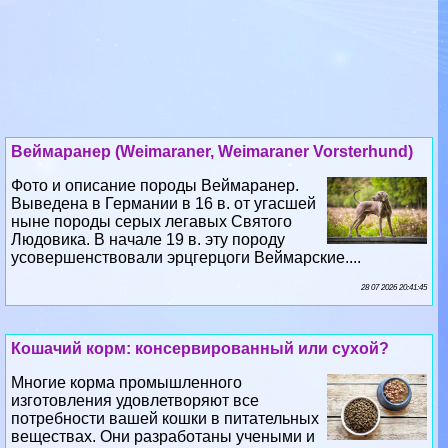
Веймаранер (Weimaraner, Weimaraner Vorsterhund)
Фото и описание породы Веймаранер.
Выведена в Германии в 16 в. от угасшей
ныне породы серых легавых Святого
Людовика. В начале 19 в. эту породу
усовершенствовали эрцгерцоги Веймарские....
28 07 2026 20:41:45
Кошачий корм: консервированный или сухой?
Многие корма промышленного
изготовления удовлетворяют все
потребности вашей кошки в питательных
веществах. Они разработаны учеными и
ветеринарами, проверены в контрольных опытах...
26 07 2026 9:40:40