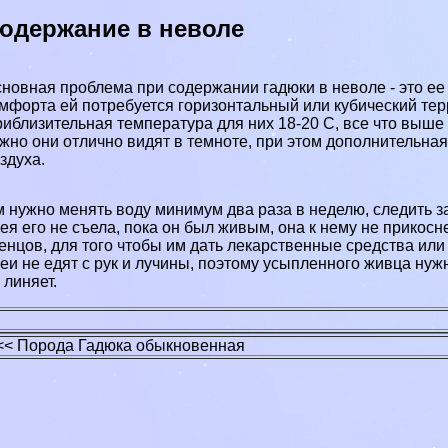
одержание в неволе
новная проблема при содержании гадюки в неволе - это ее 
мфорта ей потребуется горизонтальный или кубический те
иблизительная температура для них 18-20 С, все что выше
жно они отлично видят в темноте, при этом дополнительна
здуха.
 нужно менять воду минимум два раза в неделю, следить за 
ея его не съела, пока он был живым, она к нему не прикос
енцов, для того чтобы им дать лекарственные средства ил
еи не едят с рук и лучины, поэтому усыпленного живца нуж
 линяет.
<< Порода Гадюка обыкновенная
тема комментирования SigComments