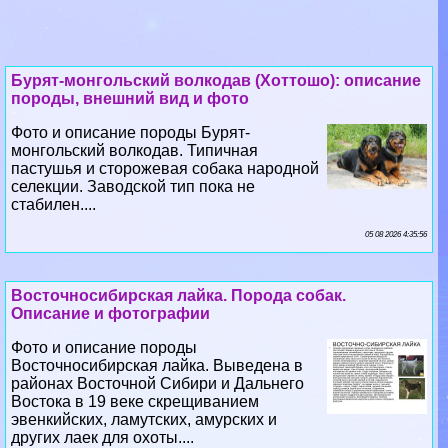
Бурят-монгольский волкодав (Хоттошо): описание
породы, внешний вид и фото
Фото и описание породы Бурят-
монгольский волкодав. Типичная
пастушья и сторожевая собака народной
селекции. Заводской тип пока не
стабилен....
05 08 2026 4:35:56
Восточносибирская лайка. Порода собак.
Описание и фотографии
Фото и описание породы
Восточносибирская лайка. Выведена в
районах Восточной Сибири и Дальнего
Востока в 19 веке скрещиванием
эвенкийских, ламутских, амурских и
других лаек для охоты....
03 08 2026 2:36:26