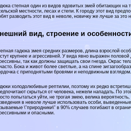
дюка степная один из видов ядовитых змей обитающих на т
сельской местности, лесах и степи. К городу этот вид пре
бят разводить этот вид в неволе, новичку же лучше за это н
нешний вид, строение и особенност
епная гадюка змея средних размеров, длина взрослой особ
стут крупнее и агрессивней. У вида явно выражен пoлoвoй
рессивны, так как должны защищать свои гнезда. Окрас тел
часто. Бока и живот более светлые, а на спине зигзагообр
рдочка с приподнятыми бровями и неподвижным взглядом
дюки холодолюбивые рептилии, поэтому их редко встретиш
едпочитают скрыться от человека, нежели нападать. По это
осто попытаться уйти, не трогая змею, велика вероятность, 
зведения в неволе лучше использовать особи, выведенные
зываемые \"природники\" в 90% случаев погибают в ограни
рессивными и опасными.