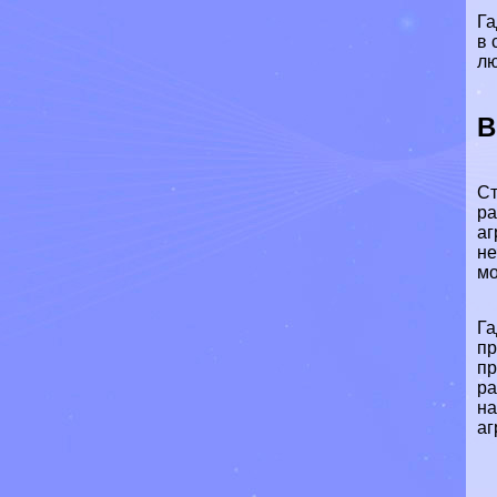
Га
в 
лю
В
Ст
ра
аг
не
мо
Га
пр
пр
ра
на
аг