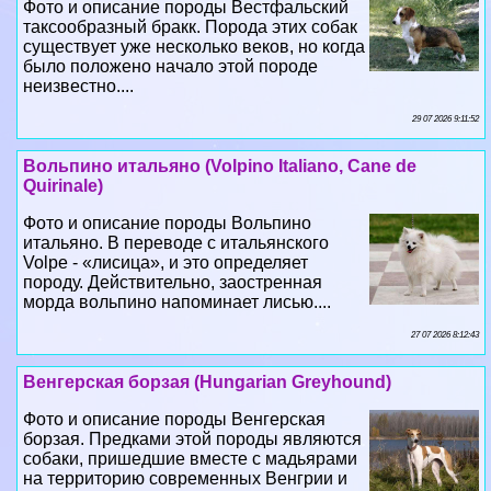
неизвестно....
29 07 2026 9:11:52
Вольпино итальяно (Volpino Italiano, Cane de
Quirinale)
Фото и описание породы Вольпино
итальяно. В переводе с итальянского
Volpe - «лисица», и это определяет
породу. Действительно, заостренная
морда вольпино напоминает лисью....
27 07 2026 8:12:43
Венгерская борзая (Hungarian Greyhound)
Фото и описание породы Венгерская
борзая. Предками этой породы являются
собаки, пришедшие вместе с мадьярами
на территорию современных Венгрии и
Румынии в 10 веке....
25 07 2026 8:23:50