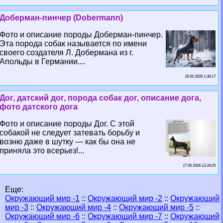
Доберман-пинчер (Dobermann)
Фото и описание породы Доберман-пинчер.
Эта порода собак называется по имени
своего создателя Л. Добермана из г.
Апольды в Германии....
18 06 2026 1:38:17
Дог, датский дог, порода собак дог, описание дога,
фото датского дога
Фото и описание породы Дог. С этой
собакой не следует затевать борьбу и
возню даже в шутку — как бы она не
приняла это всерьез!...
17 06 2026 13:34:25
Еще:
Окружающий мир -1
::
Окружающий мир -2
::
Окружающий
мир -3
::
Окружающий мир -4
::
Окружающий мир -5
::
Окружающий мир -6
::
Окружающий мир -7
::
Окружающий