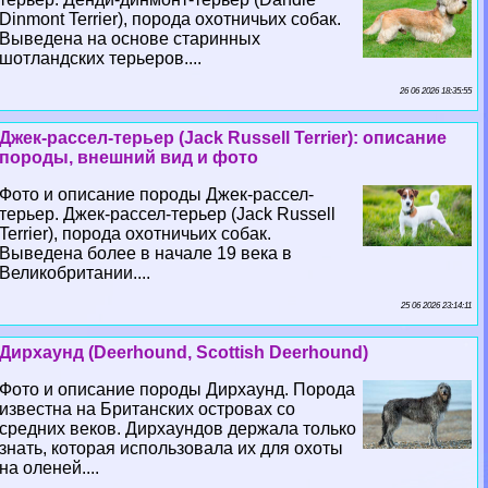
Dinmont Terrier), порода охотничьих собак.
Выведена на основе старинных
шотландских терьеров....
26 06 2026 18:35:55
Джек-рассел-терьер (Jack Russell Terrier): описание
породы, внешний вид и фото
Фото и описание породы Джек-рассел-
терьер. Джек-рассел-терьер (Jack Russell
Terrier), порода охотничьих собак.
Выведена более в начале 19 века в
Великобритании....
25 06 2026 23:14:11
Дирхаунд (Deerhound, Scottish Deerhound)
Фото и описание породы Дирхаунд. Порода
известна на Британских островах со
средних веков. Дирхаундов держала только
знать, которая использовала их для охоты
на оленей....