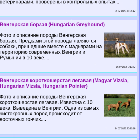
ветеринарами, проверены в контрольных опытах...
26 07 2026 16:36:47
Венгерская борзая (Hungarian Greyhound)
Фото и описание породы Венгерская
борзая. Предками этой породы являются
собаки, пришедшие вместе с мадьярами на
территорию современных Венгрии и
Румынии в 10 веке....
25 07 2026 3:47:57
Венгерская короткошерстая легавая (Magyar Vizsla,
Hungarian Vizsla, Hungarian Pointer)
Фото и описание породы Венгерская
короткошерстая легавая. Известна с 10
века. Выведена в Венгрии. Одна из самых
чистокровных пород происходит от
восточных гончих....
24 07 2026 20:22:39