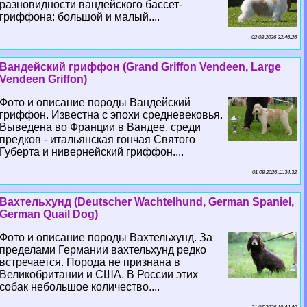
разновидности вандейского бассет-
гриффона: большой и малый....
02 08 2026 22:46:26
Вандейский гриффон (Grand Griffon Vendeen, Large
Vendeen Griffon)
Фото и описание породы Вандейский
гриффон. Известна с эпохи средневековья.
Выведена во Франции в Вандее, среди
предков - итальянская гончая Святого
Губерта и нивернейский гриффон....
01 08 2026 11:34:32
Вахтельхунд (Deutscher Wachtelhund, German Spaniel,
German Quail Dog)
Фото и описание породы Вахтельхунд. За
пределами Германии вахтельхунд редко
встречается. Порода не признана в
Великобритании и США. В России этих
собак небольшое количество....