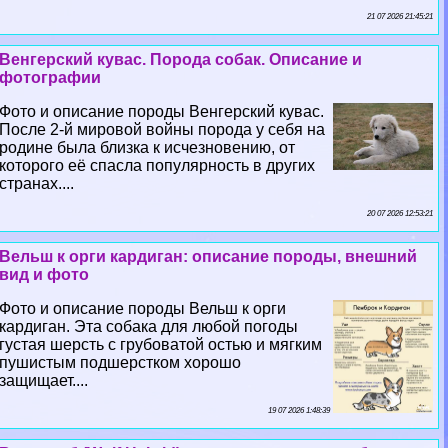
21 07 2026 21:45:21
Венгерский кувас. Порода собак. Описание и
фотографии
Фото и описание породы Венгерский кувас.
После 2-й мировой войны порода у себя на
родине была близка к исчезновению, от
которого её спасла популярность в других
странах....
20 07 2026 12:53:21
Вельш к opги кардиган: описание породы, внешний
вид и фото
Фото и описание породы Вельш к opги
кардиган. Эта собака для любой погоды
густая шерсть с грубоватой остью и мягким
пушистым подшерстком хорошо
защищает....
19 07 2026 1:48:39