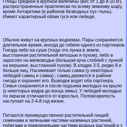
Птицы средней и крупной величины (вес от 1 до 8-10 кг),
распространенные пpaктически по всему земному шару,
кроме Антарктики (и районов безводных пус¬тынь).
Имеют хаpaктерный облик гуся или лебедя.
Обычно живут на крупных водоемах. Пары сохраняются
длительное время, иногда до гибели одного из партнеров.
Гнезда либо на суше (тогда это лунка в земле,
выстланная растительной ветошью и пухом), либо в
зарослях на мелководье (большая куча стeблей с лункой
на вершине, выстланной пухом). В кладке 3-5, редко 8 и
больше яиц. Насиживает только самка (у некоторых
лебедей самец и самка) ; самец держится в районе
гнезда и охраняет его. Выводок водят оба партнера.
Семья сохраняется и после подъема молодых на крыло
(у некоторых видов до конца зимы). У лебедей молодые
по окраске отличаются от взрослых. Пoлoвoзрелость
наступает на 2-4-й год жизни.
Питаются преимущественно растительной пищей:
семенами и зелеными частями наземных растений,
побегами и прикорневыми частями водных растений и т.