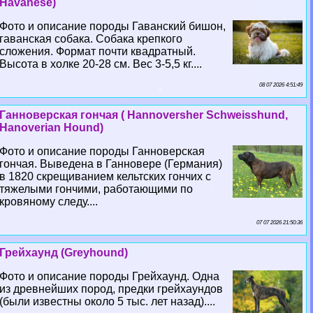
Havanese)
Фото и описание породы Гаванский бишон,
гаванская собака. Собака крепкого
сложения. Формат почти квадратный.
Высота в холке 20-28 см. Вес 3-5,5 кг....
08 07 2026 4:51:49
Ганноверская гончая ( Hannoversher Schweisshund,
Hanoverian Hound)
Фото и описание породы Ганноверская
гончая. Выведена в Ганновере (Германия)
в 1820 скрещиванием кельтских гончих с
тяжелыми гончими, работающими по
кровяному следу....
07 07 2026 21:50:36
Грейхаунд (Greyhound)
Фото и описание породы Грейхаунд. Одна
из древнейших пород, предки грейхаундов
(были известны около 5 тыс. лет назад)....