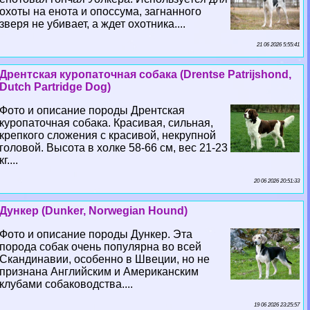
охоты на енота и опоссума, загнанного
зверя не убивает, а ждет охотника....
21 06 2026 5:55:41
Дрентская куропаточная собака (Drentse Patrijshond,
Dutch Partridge Dog)
Фото и описание породы Дрентская
куропаточная собака. Красивая, сильная,
крепкого сложения с красивой, некрупной
головой. Высота в холке 58-66 см, вес 21-23
кг....
20 06 2026 20:51:33
Дункер (Dunker, Norwegian Hound)
Фото и описание породы Дункер. Эта
порода собак очень популярна во всей
Скандинавии, особенно в Швеции, но не
признана Английским и Американским
клубами собаководства....
19 06 2026 23:25:57