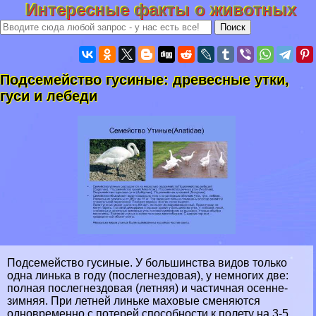
Интересные факты о животных
Подсемейство гусиные: древесные утки,
гуси и лебеди
Подсемейство гусиные. У большинства видов только
одна линька в году (послегнездовая), у немногих две:
полная послегнездовая (летняя) и частичная осенне-
зимняя. При летней линьке маховые сменяются
одновременно с потерей способности к полету на 3-5