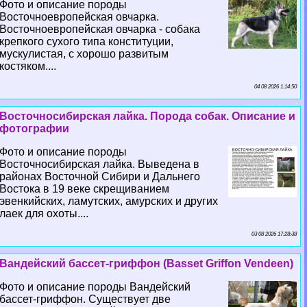
Фото и описание породы
Восточноевропейская овчарка.
Восточноевропейская овчарка - собака
крепкого сухого типа конституции,
мускулистая, с хорошо развитым
костяком....
04 08 2026 1:14:50
Восточносибирская лайка. Порода собак. Описание и
фотографии
Фото и описание породы
Восточносибирская лайка. Выведена в
районах Восточной Сибири и Дальнего
Востока в 19 веке скрещиванием
эвенкийских, ламутских, амурских и других
лаек для охоты....
03 08 2026 17:28:38
Вандейский бассет-гриффон (Basset Griffon Vendeen)
Фото и описание породы Вандейский
бассет-гриффон. Существует две