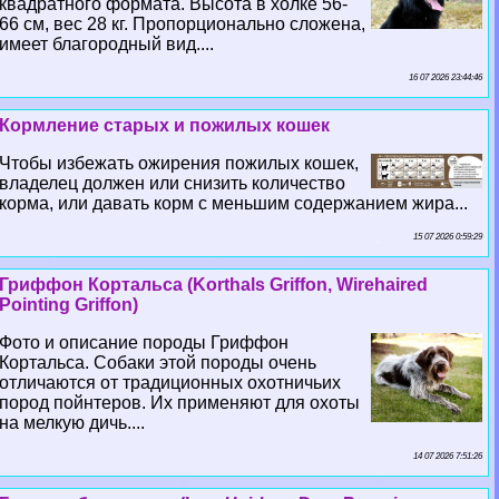
квадратного формата. Высота в холке 56-
66 см, вес 28 кг. Пропорционально сложена,
имеет благородный вид....
16 07 2026 23:44:46
Кормление старых и пожилых кошек
Чтобы избежать ожирения пожилых кошек,
владелец должен или снизить количество
корма, или давать корм с меньшим содержанием жира...
15 07 2026 0:59:29
Гриффон Кортальса (Korthals Griffon, Wirehaired
Pointing Griffon)
Фото и описание породы Гриффон
Кортальса. Собаки этой породы очень
отличаются от традиционных охотничьих
пород пойнтеров. Их применяют для охоты
на мелкую дичь....
14 07 2026 7:51:26