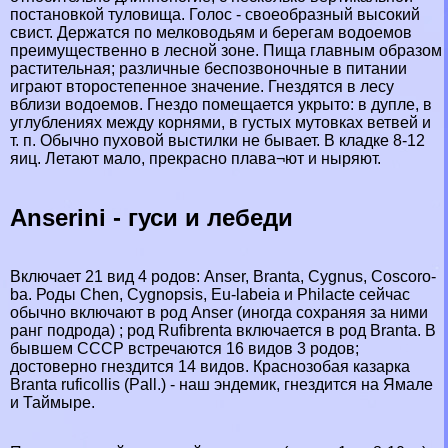
постановкой туловища. Голос - своеобразный высокий
свист. Держатся по мелководьям и берегам водоемов
преимущественно в лесной зоне. Пища главным образом
растительная; различные беспозвоночные в питании
играют второстепенное значение. Гнездятся в лесу
вблизи водоемов. Гнездо помещается укрыто: в дупле, в
углублениях между корнями, в густых мутовках ветвей и
т. п. Обычно пуховой выстилки не бывает. В кладке 8-12
яиц. Летают мало, прекрасно плава¬ют и ныряют.
Anserini - гуси и лебеди
Включает 21 вид 4 родов: Anser, Branta, Cygnus, Coscoro-
ba. Роды Chen, Cygnopsis, Eu-labeia и Philacte сейчас
обычно включают в род Anser (иногда сохраняя за ними
ранг подрода) ; род Rufibrenta включается в род Branta. В
бывшем СССР встречаются 16 видов 3 родов;
достоверно гнездится 14 видов. Краснозобая казарка
Branta ruficollis (Pall.) - наш эндемик, гнездится на Ямале
и Таймыре.