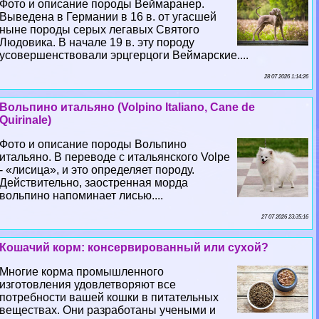
Фото и описание породы Веймаранер.
Выведена в Германии в 16 в. от угасшей
ныне породы серых легавых Святого
Людовика. В начале 19 в. эту породу
усовершенствовали эрцгерцоги Веймарские....
28 07 2026 1:14:26
Вольпино итальяно (Volpino Italiano, Cane de
Quirinale)
Фото и описание породы Вольпино
итальяно. В переводе с итальянского Volpe
- «лисица», и это определяет породу.
Действительно, заостренная морда
вольпино напоминает лисью....
27 07 2026 23:35:16
Кошачий корм: консервированный или сухой?
Многие корма промышленного
изготовления удовлетворяют все
потребности вашей кошки в питательных
веществах. Они разработаны учеными и