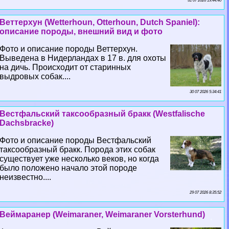
31 07 2026 19:44:40
Веттерхун (Wetterhoun, Otterhoun, Dutch Spaniel):
описание породы, внешний вид и фото
Фото и описание породы Веттерхун.
Выведена в Нидерландах в 17 в. для охоты
на дичь. Происходит от старинных
выдровых собак....
30 07 2026 5:34:41
Вестфальский таксообразный бpaкк (Westfalische
Dachsbracke)
Фото и описание породы Вестфальский
таксообразный бpaкк. Порода этих собак
существует уже несколько веков, но когда
было положено начало этой породе
неизвестно....
29 07 2026 8:35:52
Веймаранер (Weimaraner, Weimaraner Vorsterhund)