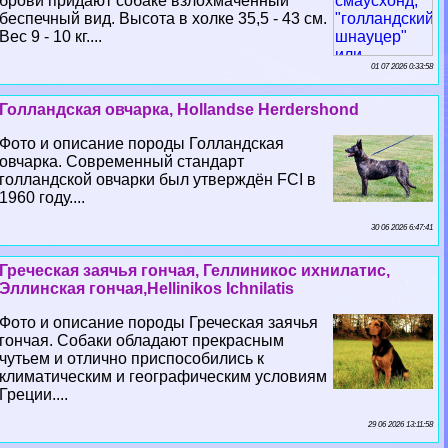
брови придают собаке взлохмаченный
беспечный вид. Высота в холке 35,5 - 43 см.
Вес 9 - 10 кг....
01 07 2026 0:33:58
Голландская овчарка, Hollandse Herdershond
Фото и описание породы Голландская
овчарка. Современный стандарт
голландской овчарки был утверждён FCI в
1960 году....
30 06 2026 6:47:41
Греческая заячья гончая, Геллиникос ихнилатис,
Эллинская гончая,Hellinikos Ichnilatis
Фото и описание породы Греческая заячья
гончая. Собаки обладают прекрасным
чутьем и отлично приспособились к
климатическим и географическим условиям
Греции....
29 06 2026 13:11:58