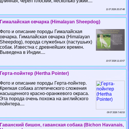
длинная, череп плоский, несколько узкий....
11 07 2026 20:37:48
Гималайская овчарка (Himalayan Sheepdog)
Фото и описание породы Гималайская
овчарка. Гималайская овчарка (Himalayan
Sheepdog), порода служебных (пастушьих)
собак. Известна с древнейших времен.
Выведена в Индии....
10 07 2026 11:10:57
Герта-пойнтер (Hertha Pointer)
Фото и описание породы Герта-пойнтер.
Крепкая собака атлетического сложения
насыщенного красно-оранжевого окраса.
Эта порода очень похожа на английского
пойнтера....
09 07 2026 7:43:53
Гаванский бишон, гаванская собака (Bichon Havanais,