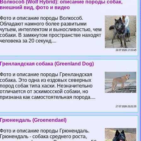
Волкособ (Wolf Hybrid): описание породы собак,
внешний вид, фото и видео
Фото и описание породы Волкособ.
Обладают намного более развитыми
чутьем, интеллектом и выносливостью, чем
собаки. В замкнутом прострaнcтве находят
человека за 20 секунд....
18 07 2026 17:23:45
Гренландская собака (Greenland Dog)
Фото и описание породы Гренландская
собака. Это одна из ездовых северных
пород собак типа хаски. Незначительно
отличается от эскимосской собаки, но
признана как самостоятельная порода....
17 07 2026 23:21:55
Грюнендаль (Groenendael)
Фото и описание породы Грюнендаль.
Грюнендаль - собака среднего роста,