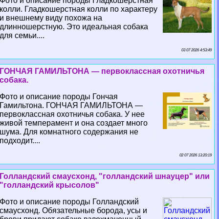
Фото и описание породы Гладкошерстная
колли. Гладкошерстная колли по хаpaктеру
и внешнему виду похожа на
длинношерстную. Это идеальная собака
для семьи....
03 07 2026 4:53:49
ГОНЧАЯ ГАМИЛЬТОНА — первоклассная охотничья
собака.
Фото и описание породы Гончая
Гамильтона. ГОНЧАЯ ГАМИЛЬТОНА —
первоклассная охотничья собака. У нее
живой темперамент и она создает много
шума. Для комнатного содержания не
подходит....
02 07 2026 13:20:19
Голландский смаусхонд, "голландский шнауцер" или
"голландский крысолов"
Фото и описание породы Голландский
смаусхонд. Обязательные борода, усы и