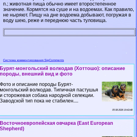
п.; животная пища обычно имеет второстепенное
значение. Кормятся на суше и на водоемах. Как правило,
не ныряют. Пищу на дне водоема добывают, погружая в
воду шею, реже и переднюю часть туловища.
Система комментирования SigComments
Бурят-монгольский волкодав (Хоттошо): описание
породы, внешний вид и фото
Фото и описание породы Бурят-
монгольский волкодав. Типичная пастушья
и сторожевая собака народной селекции.
Заводской тип пока не стабилен....
05 08 2026 19:43:48
Восточноевропейская овчарка (East European
Shepherd)