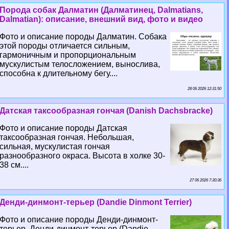
Порода собак Далматин (Далматинец, Dalmatians,
Dalmatian): описание, внешний вид, фото и видео
Фото и описание породы Далматин. Собака
этой породы отличается сильным,
гармоничным и пропорциональным
мускулистым телосложением, вынослива,
способна к длительному бегу....
28 06 2026 12:31:50
Датская таксообразная гончая (Danish Dachsbracke)
Фото и описание породы Датская
таксообразная гончая. Небольшая,
сильная, мускулистая гончая
разнообразного окраса. Высота в холке 30-
38 см....
27 06 2026 7:30:36
Денди-динмонт-терьер (Dandie Dinmont Terrier)
Фото и описание породы Денди-динмонт-
терьер. Денди-динмонт-терьер (Dandie