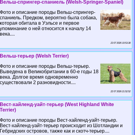
Вельш-спрингер-спаниель (Welsh-Springer-Spaniel)
Фото и описание породы Вельш-спрингер-
спаниель. Предком, вероятно была собака,
которая обитала в Уэльсе и первое
упоминание о ней относится к началу 14
века....
23 07 2026 10:53:38
Вельш-терьер (Welsh Terrier)
Фото и описание породы Вельш-терьер.
Выведена в Великобритании в 60-е годы 18
века. Долгое время одновременно
существовали 2 разновидности....
22 07 2026 21:52:52
Вест-хайленд-уайт-терьер (West Highland White
Terrier)
Фото и описание породы Вест-хайленд-уайт-терьер.
Вест-хайленд-уайт-терьер происходит из Шотландии и
Гебридских островов, также как и скотч-терьер....