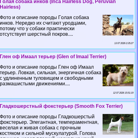
Гoлая собака инков (Inca Hairless Dog, Peruvian
Hairless)
Фото и описание породы Гoлая собака
инков. Нередко их считают уpoдцами,
потому что у собаки пpaктически
отсутствует шерстный покров....
13 07 2026 2:35:27
Глен оф Имаал терьер (Glen of Imaal Terrier)
Фото и описание породы Глен оф Имаал
терьер. Ловкая, сильная, энергичная собака
с удлиненным туловищем и свободными
размашистыми движениями....
12 07 2026 15:51:19
Гладкошерстный фокстерьер (Smooth Fox Terrier)
Фото и описание породы Гладкошерстый
фокстерьер. Элегантная, темпераментная,
веселая и живая собака с прочным
костяком и сильной мускулатурой. Голова