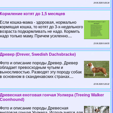
24 06 2026 9:26:34
Кормление котят до 1,5 месяцев
Если кошка-мама - здоровая, нормально
кормящая кошка, то котят до 3-х-недельного
возраста подкармливать не надо. Кормить
надо только маму. Причем усиленно....
23 06 2026 9:34:55
Древер (Drever, Swedish Dachsbracke)
Фото и описание породы Древер. Древер
обладает превосходным чутьем и
выносливостью. Разводят эту породу собак
в основном в скандинавских странах....
22 06 2026 5:20:32
Древесная енотовая гончая Уолкера (Treeing Walker
Coonhound)
Фото и описание породы Древесная
енотовая гончая Уолкера. Используется для