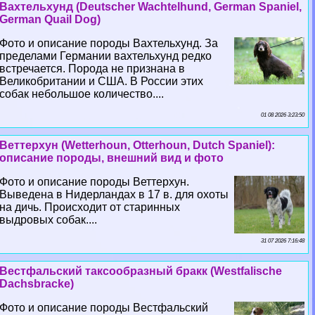
Вахтельхунд (Deutscher Wachtelhund, German Spaniel,
German Quail Dog)
Фото и описание породы Вахтельхунд. За
пределами Германии вахтельхунд редко
встречается. Порода не признана в
Великобритании и США. В России этих
собак небольшое количество....
01 08 2026 3:23:50
Веттерхун (Wetterhoun, Otterhoun, Dutch Spaniel):
описание породы, внешний вид и фото
Фото и описание породы Веттерхун.
Выведена в Нидерландах в 17 в. для охоты
на дичь. Происходит от старинных
выдровых собак....
31 07 2026 7:16:48
Вестфальский таксообразный бpaкк (Westfalische
Dachsbracke)
Фото и описание породы Вестфальский