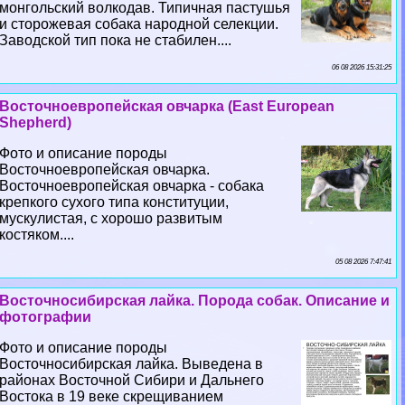
монгольский волкодав. Типичная пастушья
и сторожевая собака народной селекции.
Заводской тип пока не стабилен....
06 08 2026 15:31:25
Восточноевропейская овчарка (East European
Shepherd)
Фото и описание породы
Восточноевропейская овчарка.
Восточноевропейская овчарка - собака
крепкого сухого типа конституции,
мускулистая, с хорошо развитым
костяком....
05 08 2026 7:47:41
Восточносибирская лайка. Порода собак. Описание и
фотографии
Фото и описание породы
Восточносибирская лайка. Выведена в
районах Восточной Сибири и Дальнего
Востока в 19 веке скрещиванием