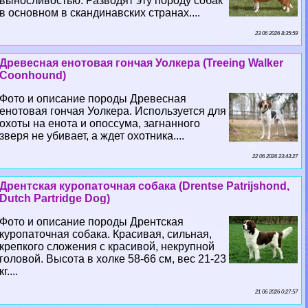
выносливостью. Разводят эту породу собак
в основном в скандинавских странах....
23 06 2026 8:35:59
Древесная енотовая гончая Уолкера (Treeing Walker
Coonhound)
Фото и описание породы Древесная
енотовая гончая Уолкера. Используется для
охоты на енота и опоссума, загнанного
зверя не убивает, а ждет охотника....
22 06 2026 23:43:27
Дрентская куропаточная собака (Drentse Patrijshond,
Dutch Partridge Dog)
Фото и описание породы Дрентская
куропаточная собака. Красивая, сильная,
крепкого сложения с красивой, некрупной
головой. Высота в холке 58-66 см, вес 21-23
кг....
21 06 2026 0:27:57