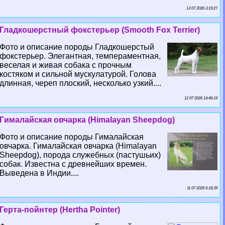
13 07 2026 3:19:27
Гладкошерстный фокстерьер (Smooth Fox Terrier)
Фото и описание породы Гладкошерстый
фокстерьер. Элегантная, темпераментная,
веселая и живая собака с прочным
костяком и сильной мускулатурой. Голова
длинная, череп плоский, несколько узкий....
12 07 2026 14:46:19
Гималайская овчарка (Himalayan Sheepdog)
Фото и описание породы Гималайская
овчарка. Гималайская овчарка (Himalayan
Sheepdog), порода служебных (пастушьих)
собак. Известна с древнейших времен.
Выведена в Индии....
11 07 2026 6:18:39
Герта-пойнтер (Hertha Pointer)