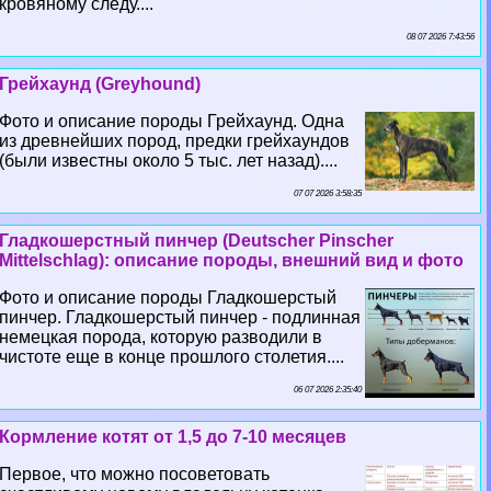
кровяному следу....
08 07 2026 7:43:56
Грейхаунд (Greyhound)
Фото и описание породы Грейхаунд. Одна
из древнейших пород, предки грейхаундов
(были известны около 5 тыс. лет назад)....
07 07 2026 3:58:35
Гладкошерстный пинчер (Deutscher Pinscher
Mittelschlag): описание породы, внешний вид и фото
Фото и описание породы Гладкошерстый
пинчер. Гладкошерстый пинчер - подлинная
немецкая порода, которую разводили в
чистоте еще в конце прошлого столетия....
06 07 2026 2:35:40
Кормление котят от 1,5 до 7-10 месяцев
Первое, что можно посоветовать