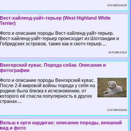
23 07 2026 21:22:25
Вест-хайленд-уайт-терьер (West Highland White
Terrier)
Фото и описание породы Вест-хайленд-уайт-терьер.
Вест-хайленд-уайт-терьер происходит из Шотландии и
Гебридских островов, также как и скотч-терьер....
22 07 2026 2:15:12
Венгерский кувас. Порода собак. Описание и
фотографии
Фото и описание породы Венгерский кувас.
После 2-й мировой войны порода у себя на
родине была близка к исчезновению, от
которого её спасла популярность в других
странах....
21 07 2026 20:24:20
Вельш к opги кардиган: описание породы, внешний
вид и фото