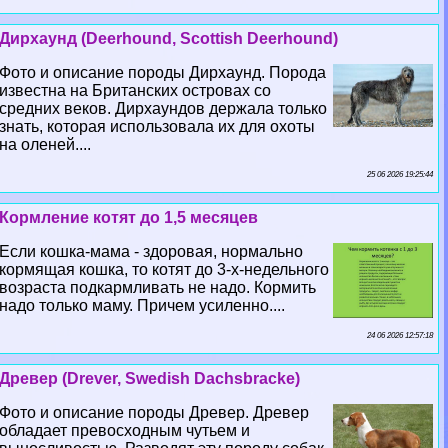
Дирхаунд (Deerhound, Scottish Deerhound)
Фото и описание породы Дирхаунд. Порода
известна на Британских островах со
средних веков. Дирхаундов держала только
знать, которая использовала их для охоты
на оленей....
25 06 2026 19:25:44
Кормление котят до 1,5 месяцев
Если кошка-мама - здоровая, нормально
кормящая кошка, то котят до 3-х-недельного
возраста подкармливать не надо. Кормить
надо только маму. Причем усиленно....
24 06 2026 12:57:18
Древер (Drever, Swedish Dachsbracke)
Фото и описание породы Древер. Древер
обладает превосходным чутьем и