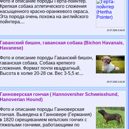
Фото и описание породы Герта-пойнтер.
Крепкая собака атлетического сложения
насыщенного красно-оранжевого окраса.
Эта порода очень похожа на английского
пойнтера....
10 07 2026 4:34:25
Гаванский бишон, гаванская собака (Bichon Havanais,
Havanese)
Фото и описание породы Гаванский бишон,
гаванская собака. Собака крепкого
сложения. Формат почти квадратный.
Высота в холке 20-28 см. Вес 3-5,5 кг....
09 07 2026 3:16:30
Ганноверская гончая ( Hannoversher Schweisshund,
Hanoverian Hound)
Фото и описание породы Ганноверская
гончая. Выведена в Ганновере (Германия)
в 1820 скрещиванием кельтских гончих с
тяжелыми гончими, работающими по