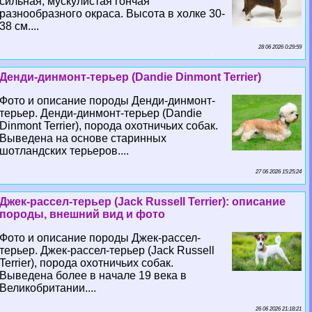
сильная, мускулистая гончая
разнообразного окраса. Высота в холке 30-
38 см....
28 06 2026 0:29:59
Денди-динмонт-терьер (Dandie Dinmont Terrier)
Фото и описание породы Денди-динмонт-
терьер. Денди-динмонт-терьер (Dandie
Dinmont Terrier), порода охотничьих собак.
Выведена на основе старинных
шотландских терьеров....
27 06 2026 15:25:24
Джек-рассел-терьер (Jack Russell Terrier): описание
породы, внешний вид и фото
Фото и описание породы Джек-рассел-
терьер. Джек-рассел-терьер (Jack Russell
Terrier), порода охотничьих собак.
Выведена более в начале 19 века в
Великобритании....
26 06 2026 21:18:21