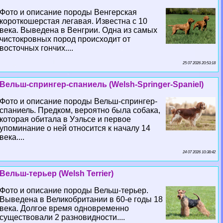
Фото и описание породы Венгерская
короткошерстая легавая. Известна с 10
века. Выведена в Венгрии. Одна из самых
чистокровных пород происходит от
восточных гончих....
25 07 2026 20:53:18
Вельш-спрингер-спаниель (Welsh-Springer-Spaniel)
Фото и описание породы Вельш-спрингер-
спаниель. Предком, вероятно была собака,
которая обитала в Уэльсе и первое
упоминание о ней относится к началу 14
века....
24 07 2026 10:38:42
Вельш-терьер (Welsh Terrier)
Фото и описание породы Вельш-терьер.
Выведена в Великобритании в 60-е годы 18
века. Долгое время одновременно
существовали 2 разновидности....