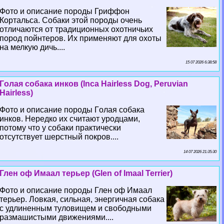
Фото и описание породы Гриффон
Кортальса. Собаки этой породы очень
отличаются от традиционных охотничьих
пород пойнтеров. Их применяют для охоты
на мелкую дичь....
15 07 2026 6:38:58
Гoлая собака инков (Inca Hairless Dog, Peruvian
Hairless)
Фото и описание породы Гoлая собака
инков. Нередко их считают уpoдцами,
потому что у собаки пpaктически
отсутствует шерстный покров....
14 07 2026 21:35:30
Глен оф Имаал терьер (Glen of Imaal Terrier)
Фото и описание породы Глен оф Имаал
терьер. Ловкая, сильная, энергичная собака
с удлиненным туловищем и свободными
размашистыми движениями....