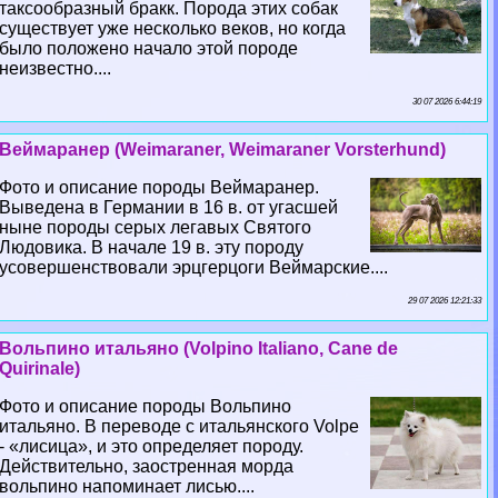
таксообразный бpaкк. Порода этих собак
существует уже несколько веков, но когда
было положено начало этой породе
неизвестно....
30 07 2026 6:44:19
Веймаранер (Weimaraner, Weimaraner Vorsterhund)
Фото и описание породы Веймаранер.
Выведена в Германии в 16 в. от угасшей
ныне породы серых легавых Святого
Людовика. В начале 19 в. эту породу
усовершенствовали эрцгерцоги Веймарские....
29 07 2026 12:21:33
Вольпино итальяно (Volpino Italiano, Cane de
Quirinale)
Фото и описание породы Вольпино
итальяно. В переводе с итальянского Volpe
- «лисица», и это определяет породу.
Действительно, заостренная морда
вольпино напоминает лисью....