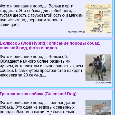
Фото и описание породы Вельш к opги
кардиган. Эта собака для любой погоды
густая шерсть с грубоватой остью и мягким
пушистым подшерстком хорошо
защищает....
20 07 2026 12:58:51
Волкособ (Wolf Hybrid): описание породы собак,
внешний вид, фото и видео
Фото и описание породы Волкособ.
Обладают намного более развитыми
чутьем, интеллектом и выносливостью, чем
собаки. В замкнутом прострaнcтве находят
человека за 20 секунд....
19 07 2026 9:46:56
Гренландская собака (Greenland Dog)
Фото и описание породы Гренландская
собака. Это одна из ездовых северных
пород собак типа хаски. Незначительно