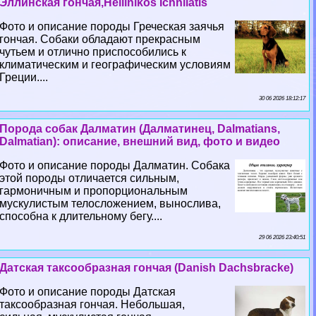
Эллинская гончая,Hellinikos Ichnilatis
Фото и описание породы Греческая заячья
гончая. Собаки обладают прекрасным
чутьем и отлично приспособились к
климатическим и географическим условиям
Греции....
30 06 2026 18:12:17
Порода собак Далматин (Далматинец, Dalmatians,
Dalmatian): описание, внешний вид, фото и видео
Фото и описание породы Далматин. Собака
этой породы отличается сильным,
гармоничным и пропорциональным
мускулистым телосложением, вынослива,
способна к длительному бегу....
29 06 2026 23:40:51
Датская таксообразная гончая (Danish Dachsbracke)
Фото и описание породы Датская
таксообразная гончая. Небольшая,