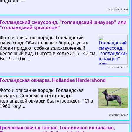
подходит....
03 07 2026 10:19:30
Голландский смаусхонд, "голландский шнауцер" или
"голландский крысолов"
Фото и описание породы Голландский
смаусхонд. Обязательные борода, усы и
брови придают собаке взлохмаченный
беспечный вид. Высота в холке 35,5 - 43 см.
Вес 9 - 10 кг....
02 07 2026 16:31:27
Голландская овчарка, Hollandse Herdershond
Фото и описание породы Голландская
овчарка. Современный стандарт
голландской овчарки был утверждён FCI в
1960 году....
01 07 2026 3:39:27
Греческая заячья гончая, Геллиникос ихнилатис,