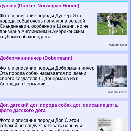
Дункер (Dunker, Norwegian Hound)
Фото и описание породы Дункер. Эта
порода собак очень популярна во всей
Скандинавии, особенно в Швеции, но не
признана Английским и Американским
клубами собаководства....
20 06 2026 6:42:34
Доберман-пинчер (Dobermann)
Фото и описание породы Доберман-пинчер.
Эта порода собак называется по имени
своего создателя Л. Добермана из г.
Апольды в Германии....
19 06 2026 20:11:57
Дог, датский дог, порода собак дог, описание дога,
фото датского дога
Фото и описание породы Дог. С этой
собакой не следует затевать борьбу и
возню даже в шутку — как бы она не