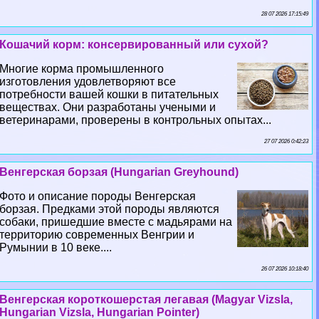
28 07 2026 17:15:49
Кошачий корм: консервированный или сухой?
Многие корма промышленного
изготовления удовлетворяют все
потребности вашей кошки в питательных
веществах. Они разработаны учеными и
ветеринарами, проверены в контрольных опытах...
27 07 2026 0:42:23
Венгерская борзая (Hungarian Greyhound)
Фото и описание породы Венгерская
борзая. Предками этой породы являются
собаки, пришедшие вместе с мадьярами на
территорию современных Венгрии и
Румынии в 10 веке....
26 07 2026 10:18:40
Венгерская короткошерстая легавая (Magyar Vizsla,
Hungarian Vizsla, Hungarian Pointer)