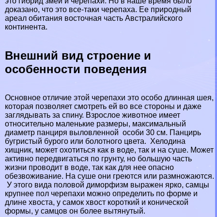
это гибрид змеи и черепахи. Но в наше время было
доказано, что это все-таки черепаха. Ее природный
ареал обитания восточная часть Австралийского
континента.
Внешний вид строение и
особенности поведения
Основное отличие этой черепахи это особо длинная шея,
которая позволяет смотреть ей во все стороны и даже
заглядывать за спину. Взрослое животное имеет
относительно маленькие размеры, максимальный
диаметр панциря выловленной особи 30 см. Панцирь
бугристый бурого или болотного цвета. Хелодина
хищник, может охотиться как в воде, так и на суше. Может
активно передвигаться по грунту, но большую часть
жизни проводит в воде, так как для нее опасно
обезвоживание. На суше они греются или размножаются.
У этого вида пoлoвoй диморфизм выражен ярко, самцы
крупнее пол черепахи можно определить по форме и
длине хвоста, у самок хвост короткий и конической
формы, у самцов он более вытянутый.