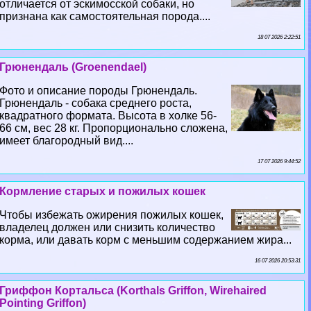
отличается от эскимосской собаки, но
признана как самостоятельная порода....
18 07 2026 2:22:51
Грюнендаль (Groenendael)
Фото и описание породы Грюнендаль.
Грюнендаль - собака среднего роста,
квадратного формата. Высота в холке 56-
66 см, вес 28 кг. Пропорционально сложена,
имеет благородный вид....
17 07 2026 9:44:52
Кормление старых и пожилых кошек
Чтобы избежать ожирения пожилых кошек,
владелец должен или снизить количество
корма, или давать корм с меньшим содержанием жира...
16 07 2026 20:53:31
Гриффон Кортальса (Korthals Griffon, Wirehaired
Pointing Griffon)