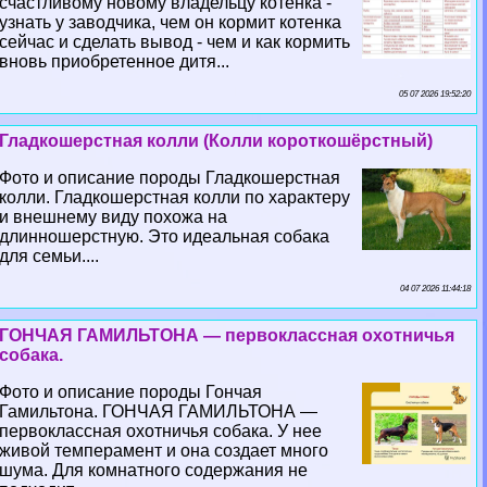
счастливому новому владельцу котенка -
узнать у заводчика, чем он кормит котенка
сейчас и сделать вывод - чем и как кормить
вновь приобретенное дитя...
05 07 2026 19:52:20
Гладкошерстная колли (Колли короткошёрстный)
Фото и описание породы Гладкошерстная
колли. Гладкошерстная колли по хаpaктеру
и внешнему виду похожа на
длинношерстную. Это идеальная собака
для семьи....
04 07 2026 11:44:18
ГОНЧАЯ ГАМИЛЬТОНА — первоклассная охотничья
собака.
Фото и описание породы Гончая
Гамильтона. ГОНЧАЯ ГАМИЛЬТОНА —
первоклассная охотничья собака. У нее
живой темперамент и она создает много
шума. Для комнатного содержания не