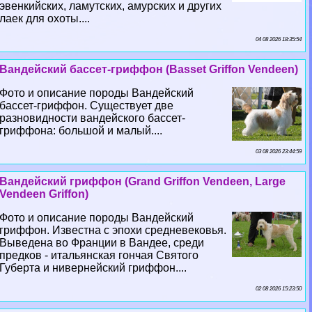
эвенкийских, ламутских, амурских и других
лаек для охоты....
04 08 2026 18:35:54
Вандейский бассет-гриффон (Basset Griffon Vendeen)
Фото и описание породы Вандейский
бассет-гриффон. Существует две
разновидности вандейского бассет-
гриффона: большой и малый....
03 08 2026 23:44:59
Вандейский гриффон (Grand Griffon Vendeen, Large
Vendeen Griffon)
Фото и описание породы Вандейский
гриффон. Известна с эпохи средневековья.
Выведена во Франции в Вандее, среди
предков - итальянская гончая Святого
Губерта и нивернейский гриффон....
02 08 2026 15:23:50