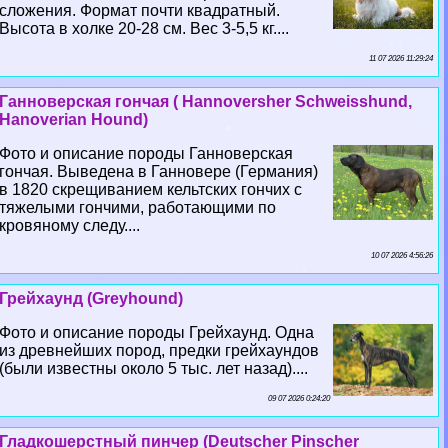
сложения. Формат почти квадратный.
Высота в холке 20-28 см. Вес 3-5,5 кг....
11 07 2026 11:29:24
Ганноверская гончая ( Hannoversher Schweisshund,
Hanoverian Hound)
Фото и описание породы Ганноверская
гончая. Выведена в Ганновере (Германия)
в 1820 скрещиванием кельтских гончих с
тяжелыми гончими, работающими по
кровяному следу....
10 07 2026 4:56:26
Грейхаунд (Greyhound)
Фото и описание породы Грейхаунд. Одна
из древнейших пород, предки грейхаундов
(были известны около 5 тыс. лет назад)....
09 07 2026 0:24:20
Гладкошерстный пинчер (Deutscher Pinscher