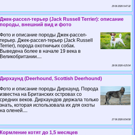
29 06 2026 9:47:32
Джек-рассел-терьер (Jack Russell Terrier): описание
породы, внешний вид и фото
Фото и описание породы Джек-рассел-
терьер. Джек-рассел-терьер (Jack Russell
Terrier), порода охотничьих собак.
Выведена более в начале 19 века в
Великобритании....
28 06 2026 4:25:54
Дирхаунд (Deerhound, Scottish Deerhound)
Фото и описание породы Дирхаунд. Порода
известна на Британских островах со
средних веков. Дирхаундов держала только
знать, которая использовала их для охоты
на оленей....
27 06 2026 8:54:58
Кормление котят до 1,5 месяцев