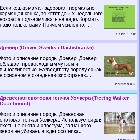
Если кошка-мама - здоровая, нормально
кормящая кошка, то котят до 3-х-недельного
возраста подкармливать не надо. Кормить
надо только маму. Причем усиленно....
26 06 2026 15:30:12
Древер (Drever, Swedish Dachsbracke)
Фото и описание породы Древер. Древер
обладает превосходным чутьем и
выносливостью. Разводят эту породу собак
в основном в скандинавских странах....
25 06 2026 23:39:44
Древесная енотовая гончая Уолкера (Treeing Walker
Coonhound)
Фото и описание породы Древесная
енотовая гончая Уолкера. Используется для
охоты на енота и опоссума, загнанного
зверя не убивает, а ждет охотника....