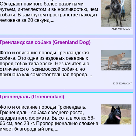
Обладают намного более развитыми
чутьем, интеллектом и выносливостью, чем
собаки. В замкнутом прострaнcтве находят
человека за 20 секунд....
21 07 2026 14:44:41
Гренландская собака (Greenland Dog)
Фото и описание породы Гренландская
собака. Это одна из ездовых северных
пород собак типа хаски. Незначительно
отличается от эскимосской собаки, но
признана как самостоятельная порода....
20 07 2026 9:43:47
Грюнендаль (Groenendael)
Фото и описание породы Грюнендаль.
Грюнендаль - собака среднего роста,
квадратного формата. Высота в холке 56-
66 см, вес 28 кг. Пропорционально сложена,
имеет благородный вид....