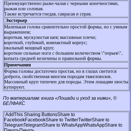
Преимущественно рыже-чалая с черными конечностями,
рыжая или соловая.
Также встречается гнедая, саврасая и серая.
Экстерьер
Маленькая голова сравнительно простой формы, но с умным
выражением;
короткая, мускулистая шея; массивные плечи;
короткий, глубокий, компактный корпус;
овальный мощный круп;
короткие сильные ноги с большим количеством \"перьев\",
копыта средней величины и правильной формы.
Примечания
Форма головы достаточно простая, но в глазах светится
доброта, свойственная многим породам тяжеловозов.
Массивный круп типичен для породы. Этим лошадям хвосты
купируют.
По материалам: книга «Лошади и уход за ними», ©
БЕЛФАКС
AddThis Sharing Buttons
Share to
Facebook
Facebook
Share to Twitter
Twitter
Share to
Telegram
Telegram
Share to WhatsApp
WhatsApp
Share to
Печать
Печать