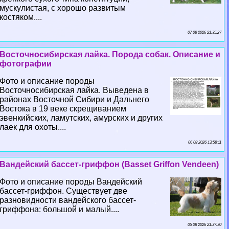
мускулистая, с хорошо развитым
костяком....
07 08 2026 21:35:27
Восточносибирская лайка. Порода собак. Описание и
фотографии
Фото и описание породы
Восточносибирская лайка. Выведена в
районах Восточной Сибири и Дальнего
Востока в 19 веке скрещиванием
эвенкийских, ламутских, амурских и других
лаек для охоты....
06 08 2026 13:58:11
Вандейский бассет-гриффон (Basset Griffon Vendeen)
Фото и описание породы Вандейский
бассет-гриффон. Существует две
разновидности вандейского бассет-
гриффона: большой и малый....
05 08 2026 21:37:30