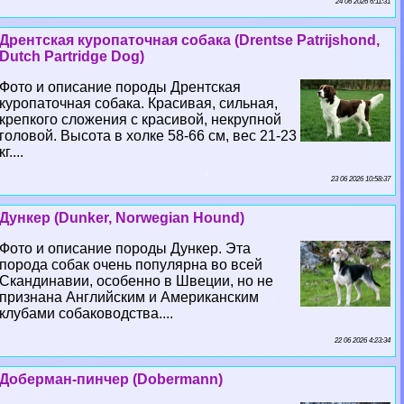
24 06 2026 6:11:31
Дрентская куропаточная собака (Drentse Patrijshond,
Dutch Partridge Dog)
Фото и описание породы Дрентская
куропаточная собака. Красивая, сильная,
крепкого сложения с красивой, некрупной
головой. Высота в холке 58-66 см, вес 21-23
кг....
23 06 2026 10:58:37
Дункер (Dunker, Norwegian Hound)
Фото и описание породы Дункер. Эта
порода собак очень популярна во всей
Скандинавии, особенно в Швеции, но не
признана Английским и Американским
клубами собаководства....
22 06 2026 4:23:34
Доберман-пинчер (Dobermann)