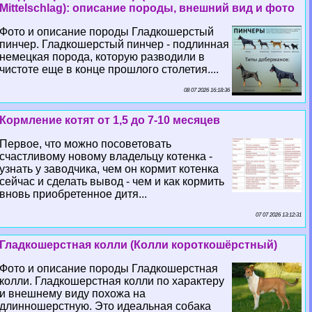
Mittelschlag): описание породы, внешний вид и фото
Фото и описание породы Гладкошерстый
пинчер. Гладкошерстый пинчер - подлинная
немецкая порода, которую разводили в
чистоте еще в конце прошлого столетия....
08 07 2026 16:18:36
Кормление котят от 1,5 до 7-10 месяцев
Первое, что можно посоветовать
счастливому новому владельцу котенка -
узнать у заводчика, чем он кормит котенка
сейчас и сделать вывод - чем и как кормить
вновь приобретенное дитя...
07 07 2026 13:12:31
Гладкошерстная колли (Колли короткошёрстный)
Фото и описание породы Гладкошерстная
колли. Гладкошерстная колли по хаpaктеру
и внешнему виду похожа на
длинношерстную. Это идеальная собака