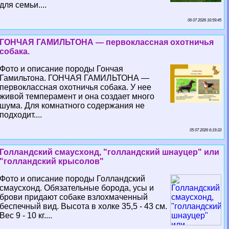
для семьи....
06 07 2026 16:59:45
ГОНЧАЯ ГАМИЛЬТОНА — первоклассная охотничья
собака.
Фото и описание породы Гончая
Гамильтона. ГОНЧАЯ ГАМИЛЬТОНА —
первоклассная охотничья собака. У нее
живой темперамент и она создает много
шума. Для комнатного содержания не
подходит....
05 07 2026 6:19:33
Голландский смаусхонд, "голландский шнауцер" или
"голландский крысолов"
Фото и описание породы Голландский
смаусхонд. Обязательные борода, усы и
брови придают собаке взлохмаченный
беспечный вид. Высота в холке 35,5 - 43 см.
Вес 9 - 10 кг....