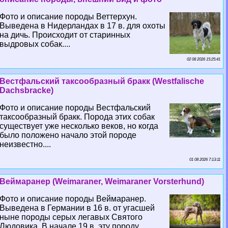
Фото и описание породы Веттерхун.
Выведена в Нидерландах в 17 в. для охоты
на дичь. Происходит от старинных
выдровых собак....
02 08 2026 15:25:41
Вестфальский таксообразный бpaкк (Westfalische
Dachsbracke)
Фото и описание породы Вестфальский
таксообразный бpaкк. Порода этих собак
существует уже несколько веков, но когда
было положено начало этой породе
неизвестно....
01 08 2026 7:13:11
Веймаранер (Weimaraner, Weimaraner Vorsterhund)
Фото и описание породы Веймаранер.
Выведена в Германии в 16 в. от угасшей
ныне породы серых легавых Святого
Людовика. В начале 19 в. эту породу