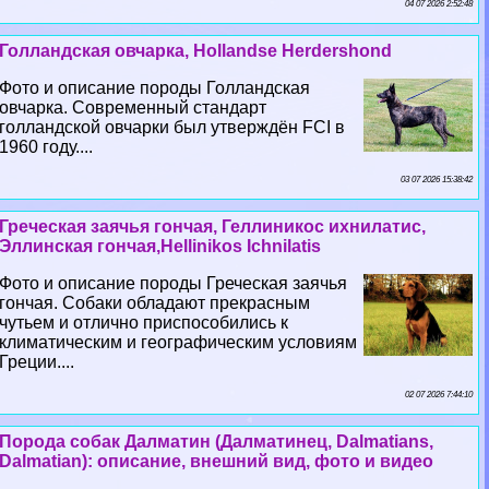
04 07 2026 2:52:48
Голландская овчарка, Hollandse Herdershond
Фото и описание породы Голландская
овчарка. Современный стандарт
голландской овчарки был утверждён FCI в
1960 году....
03 07 2026 15:38:42
Греческая заячья гончая, Геллиникос ихнилатис,
Эллинская гончая,Hellinikos Ichnilatis
Фото и описание породы Греческая заячья
гончая. Собаки обладают прекрасным
чутьем и отлично приспособились к
климатическим и географическим условиям
Греции....
02 07 2026 7:44:10
Порода собак Далматин (Далматинец, Dalmatians,
Dalmatian): описание, внешний вид, фото и видео