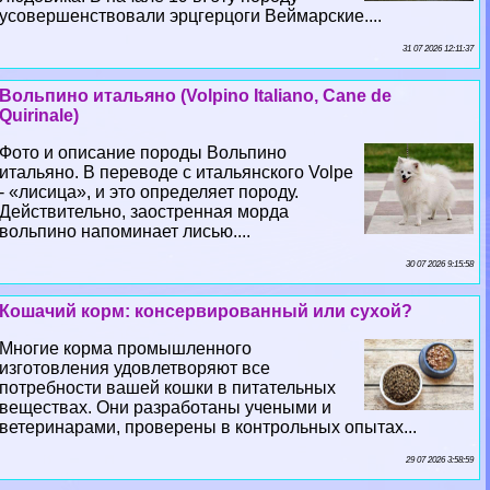
усовершенствовали эрцгерцоги Веймарские....
31 07 2026 12:11:37
Вольпино итальяно (Volpino Italiano, Cane de
Quirinale)
Фото и описание породы Вольпино
итальяно. В переводе с итальянского Volpe
- «лисица», и это определяет породу.
Действительно, заостренная морда
вольпино напоминает лисью....
30 07 2026 9:15:58
Кошачий корм: консервированный или сухой?
Многие корма промышленного
изготовления удовлетворяют все
потребности вашей кошки в питательных
веществах. Они разработаны учеными и
ветеринарами, проверены в контрольных опытах...
29 07 2026 3:58:59