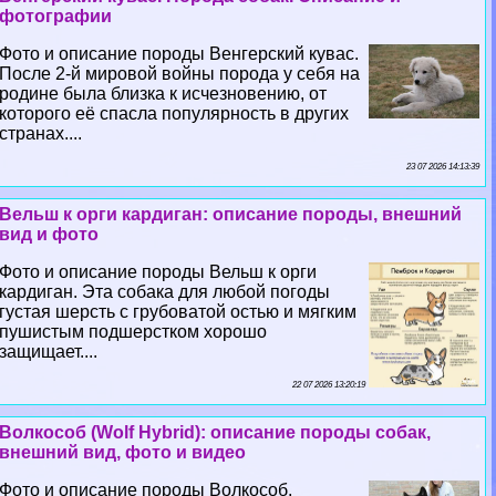
фотографии
Фото и описание породы Венгерский кувас.
После 2-й мировой войны порода у себя на
родине была близка к исчезновению, от
которого её спасла популярность в других
странах....
23 07 2026 14:13:39
Вельш к opги кардиган: описание породы, внешний
вид и фото
Фото и описание породы Вельш к opги
кардиган. Эта собака для любой погоды
густая шерсть с грубоватой остью и мягким
пушистым подшерстком хорошо
защищает....
22 07 2026 13:20:19
Волкособ (Wolf Hybrid): описание породы собак,
внешний вид, фото и видео
Фото и описание породы Волкособ.