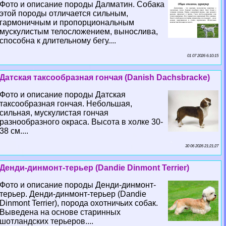
Фото и описание породы Далматин. Собака
этой породы отличается сильным,
гармоничным и пропорциональным
мускулистым телосложением, вынослива,
способна к длительному бегу....
01 07 2026 6:10:15
Датская таксообразная гончая (Danish Dachsbracke)
Фото и описание породы Датская
таксообразная гончая. Небольшая,
сильная, мускулистая гончая
разнообразного окраса. Высота в холке 30-
38 см....
30 06 2026 21:21:27
Денди-динмонт-терьер (Dandie Dinmont Terrier)
Фото и описание породы Денди-динмонт-
терьер. Денди-динмонт-терьер (Dandie
Dinmont Terrier), порода охотничьих собак.
Выведена на основе старинных
шотландских терьеров....