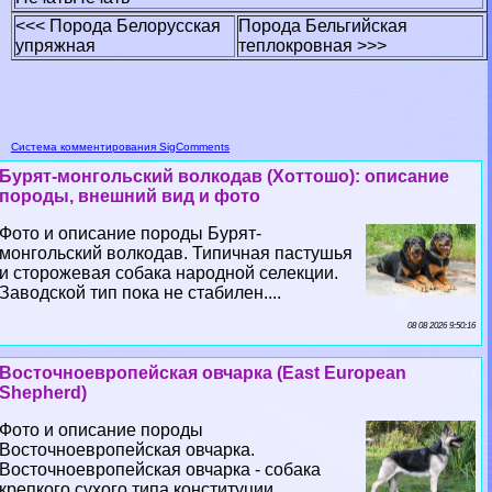
<<< Порода Белорусская
Порода Бельгийская
упряжная
теплокровная >>>
Система комментирования SigComments
Бурят-монгольский волкодав (Хоттошо): описание
породы, внешний вид и фото
Фото и описание породы Бурят-
монгольский волкодав. Типичная пастушья
и сторожевая собака народной селекции.
Заводской тип пока не стабилен....
08 08 2026 9:50:16
Восточноевропейская овчарка (East European
Shepherd)
Фото и описание породы
Восточноевропейская овчарка.
Восточноевропейская овчарка - собака
крепкого сухого типа конституции,