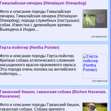
Гималайская овчарка (Himalayan Sheepdog)
Фото и описание породы Гималайская
овчарка. Гималайская овчарка (Himalayan
Sheepdog), порода служебных (пастушьих)
собак. Известна с древнейших времен.
Выведена в Индии....
13 07 2026 16:19:17
Герта-пойнтер (Hertha Pointer)
Фото и описание породы Герта-пойнтер.
Крепкая собака атлетического сложения
насыщенного красно-оранжевого окраса.
Эта порода очень похожа на английского
пойнтера....
12 07 2026 6:11:18
Гаванский бишон, гаванская собака (Bichon Havanais,
Havanese)
Фото и описание породы Гаванский бишон,
гаванская собака. Собака крепкого