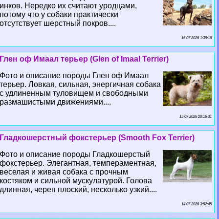
инков. Нередко их считают уpoдцами,
потому что у собаки пpaктически
отсутствует шерстный покров....
16 07 2026 1:39:16
Глен оф Имаал терьер (Glen of Imaal Terrier)
Фото и описание породы Глен оф Имаал
терьер. Ловкая, сильная, энергичная собака
с удлиненным туловищем и свободными
размашистыми движениями....
15 07 2026 20:16:31
Гладкошерстный фокстерьер (Smooth Fox Terrier)
Фото и описание породы Гладкошерстый
фокстерьер. Элегантная, темпераментная,
веселая и живая собака с прочным
костяком и сильной мускулатурой. Голова
длинная, череп плоский, несколько узкий....
14 07 2026 3:52:45