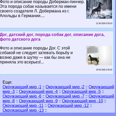
Фото и описание породы Доберман-пинчер.
Эта порода собак называется по имени
своего создателя Л. Добермана из г.
Апольды в Германии....
21 06 2026 5:20:10
Дог, датский дог, порода собак дог, описание дога,
фото датского дога
Фото и описание породы Дог. С этой
собакой не следует затевать борьбу и
возню даже в шутку — как бы она не
приняла это всерьез!...
20 06 2026 2:55:35
Еще:
Окружающий мир -1
::
Окружающий мир -2
::
Окружающий
мир -3
::
Окружающий мир -4
::
Окружающий мир -5
::
Окружающий мир -6
::
Окружающий мир -7
::
Окружающий
мир -8
::
Окружающий мир -9
::
Окружающий мир -10
::
Окружающий мир -11
::
Окружающий мир -12
::
Окружающий мир -13
::