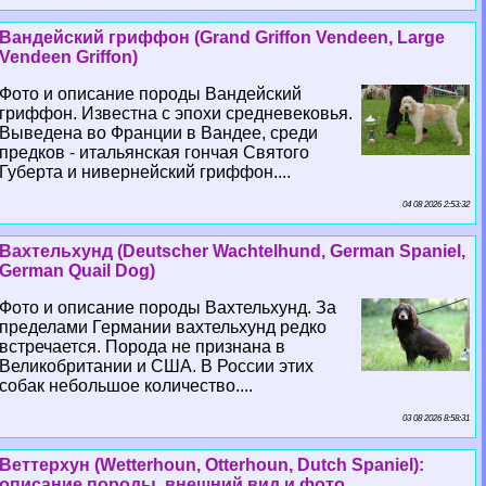
Вандейский гриффон (Grand Griffon Vendeen, Large
Vendeen Griffon)
Фото и описание породы Вандейский
гриффон. Известна с эпохи средневековья.
Выведена во Франции в Вандее, среди
предков - итальянская гончая Святого
Губерта и нивернейский гриффон....
04 08 2026 2:53:32
Вахтельхунд (Deutscher Wachtelhund, German Spaniel,
German Quail Dog)
Фото и описание породы Вахтельхунд. За
пределами Германии вахтельхунд редко
встречается. Порода не признана в
Великобритании и США. В России этих
собак небольшое количество....
03 08 2026 8:58:31
Веттерхун (Wetterhoun, Otterhoun, Dutch Spaniel):
описание породы, внешний вид и фото