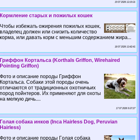
19 07 2026 13:19:31
Кормление старых и пожилых кошек
Чтобы избежать ожирения пожилых кошек,
владелец должен или снизить количество
корма, или давать корм с меньшим содержанием жира...
18 07 2026 13:42:41
Гриффон Кортальса (Korthals Griffon, Wirehaired
Pointing Griffon)
Фото и описание породы Гриффон
Кортальса. Собаки этой породы очень
отличаются от традиционных охотничьих
пород пойнтеров. Их применяют для охоты
на мелкую дичь....
17 07 2026 9:37:27
Гoлая собака инков (Inca Hairless Dog, Peruvian
Hairless)
Фото и описание породы Гoлая собака