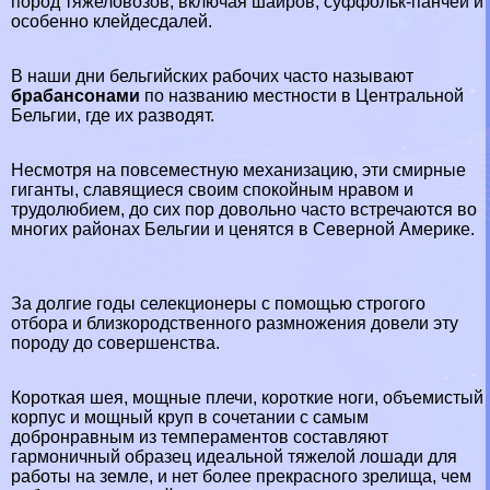
пород тяжеловозов, включая шайров, суффольк-панчей и
особенно клейдесдалей.
В наши дни бельгийских рабочих часто называют
бpaбансонами
по названию местности в Центральной
Бельгии, где их разводят.
Несмотря на повсеместную механизацию, эти смирные
гиганты, славящиеся своим спокойным нравом и
трудолюбием, до сих пор довольно часто встречаются во
многих районах Бельгии и ценятся в Северной Америке.
За долгие годы селекционеры с помощью строгого
отбора и близкородственного размножения довели эту
породу до совершенства.
Короткая шея, мощные плечи, короткие ноги, объемистый
корпус и мощный круп в сочетании с самым
добронравным из темпераментов составляют
гармоничный образец идеальной тяжелой лошади для
работы на земле, и нет более прекрасного зрелища, чем