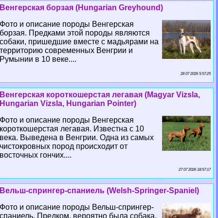
Венгерская борзая (Hungarian Greyhound)
Фото и описание породы Венгерская
борзая. Предками этой породы являются
собаки, пришедшие вместе с мадьярами на
территорию современных Венгрии и
Румынии в 10 веке....
28 07 2026 5:57:25
Венгерская короткошерстая легавая (Magyar Vizsla,
Hungarian Vizsla, Hungarian Pointer)
Фото и описание породы Венгерская
короткошерстая легавая. Известна с 10
века. Выведена в Венгрии. Одна из самых
чистокровных пород происходит от
восточных гончих....
27 07 2026 18:57:17
Вельш-спрингер-спаниель (Welsh-Springer-Spaniel)
Фото и описание породы Вельш-спрингер-
спаниель. Предком, вероятно была собака,