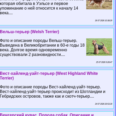
которая обитала в Уэльсе и первое
упоминание о ней относится к началу 14
века....
26 07 2026 10:38:29
Вельш-терьер (Welsh Terrier)
Фото и описание породы Вельш-терьер.
Выведена в Великобритании в 60-е годы 18
века. Долгое время одновременно
существовали 2 разновидности....
25 07 2026 9:28:47
Вест-хайленд-уайт-терьер (West Highland White
Terrier)
Фото и описание породы Вест-хайленд-уайт-терьер.
Вест-хайленд-уайт-терьер происходит из Шотландии и
Гебридских островов, также как и скотч-терьер....
24 07 2026 20:53:30
Венгерский кувас. Порода собак. Описание и