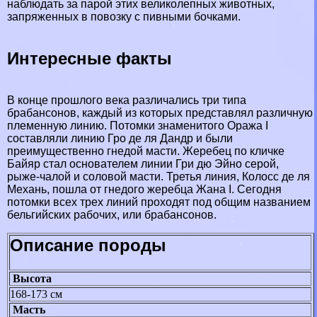
наблюдать за парой этих великолепных животных,
запряженных в повозку с пивными бочками.
Интересные факты
В конце прошлого века различались три типа
бpaбансонов, каждый из которых представлял различную
племенную линию. Потомки знаменитого Оража I
составляли линию Гро де ля Дандр и были
преимущественно гнедой масти. Жеребец по кличке
Байяр стал основателем линии Гри дю Эйно серой,
рыже-чалой и соловой масти. Третья линия, Колосс де ля
Механь, пошла от гнедого жеребца Жана I. Сегодня
потомки всех трех линий проходят под общим названием
бельгийских рабочих, или бpaбансонов.
Описание породы
Высота
168-173 см
Масть