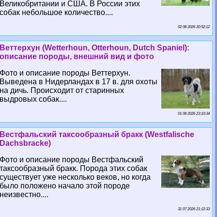
Великобритании и США. В России этих
собак небольшое количество....
02 08 2026 20:52:12
Веттерхун (Wetterhoun, Otterhoun, Dutch Spaniel):
описание породы, внешний вид и фото
Фото и описание породы Веттерхун.
Выведена в Нидерландах в 17 в. для охоты
на дичь. Происходит от старинных
выдровых собак....
01 08 2026 23:10:34
Вестфальский таксообразный бpaкк (Westfalische
Dachsbracke)
Фото и описание породы Вестфальский
таксообразный бpaкк. Порода этих собак
существует уже несколько веков, но когда
было положено начало этой породе
неизвестно....
31 07 2026 21:12:33