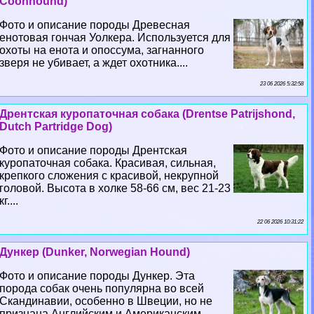
Coonhound)
Фото и описание породы Древесная
енотовая гончая Уолкера. Используется для
охоты на енота и опоссума, загнанного
зверя не убивает, а ждет охотника....
23 06 2026 5:32:58
Дрентская куропаточная собака (Drentse Patrijshond,
Dutch Partridge Dog)
Фото и описание породы Дрентская
куропаточная собака. Красивая, сильная,
крепкого сложения с красивой, некрупной
головой. Высота в холке 58-66 см, вес 21-23
кг....
22 06 2026 10:31:22
Дункер (Dunker, Norwegian Hound)
Фото и описание породы Дункер. Эта
порода собак очень популярна во всей
Скандинавии, особенно в Швеции, но не
признана Английским и Американским