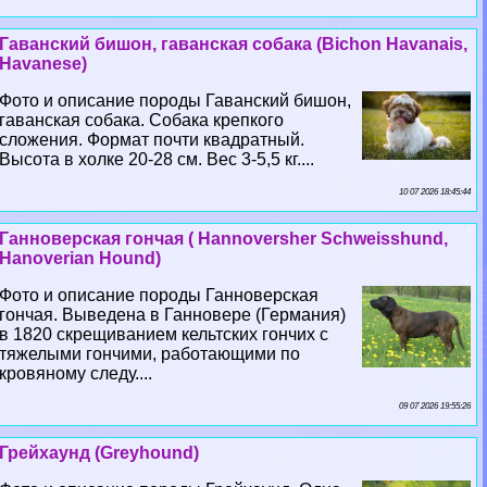
Гаванский бишон, гаванская собака (Bichon Havanais,
Havanese)
Фото и описание породы Гаванский бишон,
гаванская собака. Собака крепкого
сложения. Формат почти квадратный.
Высота в холке 20-28 см. Вес 3-5,5 кг....
10 07 2026 18:45:44
Ганноверская гончая ( Hannoversher Schweisshund,
Hanoverian Hound)
Фото и описание породы Ганноверская
гончая. Выведена в Ганновере (Германия)
в 1820 скрещиванием кельтских гончих с
тяжелыми гончими, работающими по
кровяному следу....
09 07 2026 19:55:26
Грейхаунд (Greyhound)