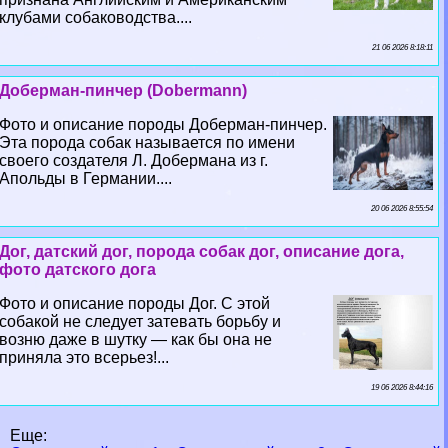
клубами собаководства....
21 06 2026 8:18:11
Доберман-пинчер (Dobermann)
Фото и описание породы Доберман-пинчер.
Эта порода собак называется по имени
своего создателя Л. Добермана из г.
Апольды в Германии....
20 06 2026 8:55:54
Дог, датский дог, порода собак дог, описание дога,
фото датского дога
Фото и описание породы Дог. С этой
собакой не следует затевать борьбу и
возню даже в шутку — как бы она не
приняла это всерьез!...
19 06 2026 8:44:16
Еще: