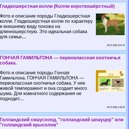
Гладкошерстная колли (Колли короткошёрстный)
Фото и описание породы Гладкошерстная
колли. Гладкошерстная колли по хаpaктеру
и внешнему виду похожа на
длинношерстную. Это идеальная собака
для семьи....
05 07 2026 4:57:19
ГОНЧАЯ ГАМИЛЬТОНА — первоклассная охотничья
собака.
Фото и описание породы Гончая
Гамильтона. ГОНЧАЯ ГАМИЛЬТОНА —
первоклассная охотничья собака. У нее
живой темперамент и она создает много
шума. Для комнатного содержания не
подходит....
04 07 2026 1:26:53
Голландский смаусхонд, "голландский шнауцер" или
"голландский крысолов"