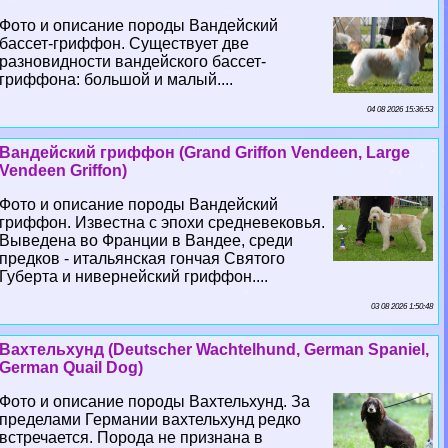
Фото и описание породы Вандейский
бассет-гриффон. Существует две
разновидности вандейского бассет-
гриффона: большой и малый....
04 08 2026 15:36:53
Вандейский гриффон (Grand Griffon Vendeen, Large
Vendeen Griffon)
Фото и описание породы Вандейский
гриффон. Известна с эпохи средневековья.
Выведена во Франции в Вандее, среди
предков - итальянская гончая Святого
Губерта и нивернейский гриффон....
03 08 2026 1:50:48
Вахтельхунд (Deutscher Wachtelhund, German Spaniel,
German Quail Dog)
Фото и описание породы Вахтельхунд. За
пределами Германии вахтельхунд редко
встречается. Порода не признана в