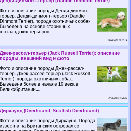
Денди-динмонт-терьер (Dandie Dinmont Terrier)
Фото и описание породы Денди-динмонт-
терьер. Денди-динмонт-терьер (Dandie
Dinmont Terrier), порода охотничьих собак.
Выведена на основе старинных
шотландских терьеров....
28 06 2026 22:27:19
Джек-рассел-терьер (Jack Russell Terrier): описание
породы, внешний вид и фото
Фото и описание породы Джек-рассел-
терьер. Джек-рассел-терьер (Jack Russell
Terrier), порода охотничьих собак.
Выведена более в начале 19 века в
Великобритании....
27 06 2026 2:58:35
Дирхаунд (Deerhound, Scottish Deerhound)
Фото и описание породы Дирхаунд. Порода
известна на Британских островах со