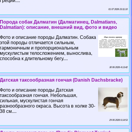
Греции....
01 07 2026 23:11:10
Порода собак Далматин (Далматинец, Dalmatians,
Dalmatian): описание, внешний вид, фото и видео
Фото и описание породы Далматин. Собака
этой породы отличается сильным,
гармоничным и пропорциональным
мускулистым телосложением, вынослива,
способна к длительному бегу....
30 06 2026 4:13:42
Датская таксообразная гончая (Danish Dachsbracke)
Фото и описание породы Датская
таксообразная гончая. Небольшая,
сильная, мускулистая гончая
разнообразного окраса. Высота в холке 30-
38 см....
29 06 2026 6:14:53