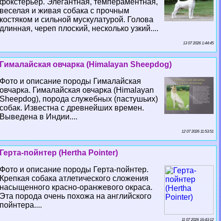
фокстерьер. Элегантная, темпераментная,
веселая и живая собака с прочным
костяком и сильной мускулатурой. Голова
длинная, череп плоский, несколько узкий....
13 07 2026 1:44:45
Гималайская овчарка (Himalayan Sheepdog)
Фото и описание породы Гималайская
овчарка. Гималайская овчарка (Himalayan
Sheepdog), порода служебных (пастушьих)
собак. Известна с древнейших времен.
Выведена в Индии....
12 07 2026 11:53:51
Герта-пойнтер (Hertha Pointer)
Фото и описание породы Герта-пойнтер.
Крепкая собака атлетического сложения
насыщенного красно-оранжевого окраса.
Эта порода очень похожа на английского
пойнтера....
11 07 2026 16:43:12