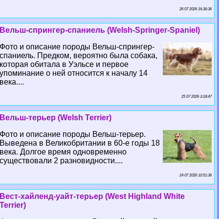
26 07 2026 16:36:36
Вельш-спрингер-спаниель (Welsh-Springer-Spaniel)
Фото и описание породы Вельш-спрингер-
спаниель. Предком, вероятно была собака,
которая обитала в Уэльсе и первое
упоминание о ней относится к началу 14
века....
25 07 2026 3:18:47
Вельш-терьер (Welsh Terrier)
Фото и описание породы Вельш-терьер.
Выведена в Великобритании в 60-е годы 18
века. Долгое время одновременно
существовали 2 разновидности....
24 07 2026 10:51:36
Вест-хайленд-уайт-терьер (West Highland White
Terrier)