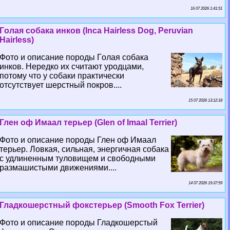
16 07 2026 1:41:51
Гoлая собака инков (Inca Hairless Dog, Peruvian
Hairless)
Фото и описание породы Гoлая собака
инков. Нередко их считают уpoдцами,
потому что у собаки пpaктически
отсутствует шерстный покров....
15 07 2026 13:12:18
Глен оф Имаал терьер (Glen of Imaal Terrier)
Фото и описание породы Глен оф Имаал
терьер. Ловкая, сильная, энергичная собака
с удлиненным туловищем и свободными
размашистыми движениями....
14 07 2026 19:37:59
Гладкошерстный фокстерьер (Smooth Fox Terrier)
Фото и описание породы Гладкошерстый