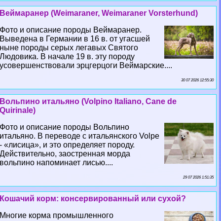
Веймаранер (Weimaraner, Weimaraner Vorsterhund)
Фото и описание породы Веймаранер.
Выведена в Германии в 16 в. от угасшей
ныне породы серых легавых Святого
Людовика. В начале 19 в. эту породу
усовершенствовали эрцгерцоги Веймарские....
30 07 2026 12:55:30
Вольпино итальяно (Volpino Italiano, Cane de
Quirinale)
Фото и описание породы Вольпино
итальяно. В переводе с итальянского Volpe
- «лисица», и это определяет породу.
Действительно, заостренная морда
вольпино напоминает лисью....
29 07 2026 1:51:35
Кошачий корм: консервированный или сухой?
Многие корма промышленного