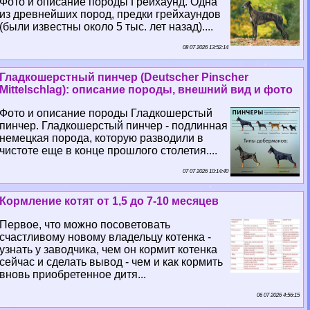
Фото и описание породы Грейхаунд. Одна
из древнейших пород, предки грейхаундов
(были известны около 5 тыс. лет назад)....
08 07 2026 13:52:14
Гладкошерстный пинчер (Deutscher Pinscher
Mittelschlag): описание породы, внешний вид и фото
Фото и описание породы Гладкошерстый
пинчер. Гладкошерстый пинчер - подлинная
немецкая порода, которую разводили в
чистоте еще в конце прошлого столетия....
07 07 2026 10:14:40
Кормление котят от 1,5 до 7-10 месяцев
Первое, что можно посоветовать
счастливому новому владельцу котенка -
узнать у заводчика, чем он кормит котенка
сейчас и сделать вывод - чем и как кормить
вновь приобретенное дитя...
06 07 2026 4:56:15