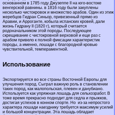
основанном в 1785 году Джузеппе II на юго-востоке
венгерской равнины. в 1816 году были закуплены
несколько чистокровок и множество арабов. Один из этиж
жеребцов Гидран Синьор, привезенный прямо из
Аравии, и Арроганте, кобыла испанских кровей, дали
жизнь Гидрану II (1820 г), который считается
родоначальником этой породы. Последующее
скрещивание с чистокровной верховой и еще раз с
арабом привело к полной фиксации хаpaктеристик
породы, а именно, лошади с благородной кровью
чувствительной, темпераментной.
Использование
Экспортируется во все страны Восточной Европы для
улучшения пород. Сыграл важную роль в становлении
таких пород, как малопольская, плевен и данубиано.
Используется как упряжная лошадь для сельхозработ. В
тоже время прекрасно подходит для седла и прыжков,
достигая успехов в конном спорте. Но из-за непростого
хаpaктера лошади наезднику требуется максимум усилий
и большой концентрации. Эта лошадь обладает