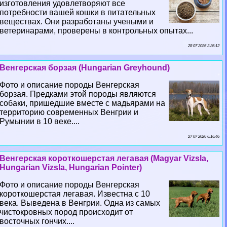
изготовления удовлетворяют все
потребности вашей кошки в питательных
веществах. Они разработаны учеными и
ветеринарами, проверены в контрольных опытах...
28 07 2026 2:36:12
Венгерская борзая (Hungarian Greyhound)
Фото и описание породы Венгерская
борзая. Предками этой породы являются
собаки, пришедшие вместе с мадьярами на
территорию современных Венгрии и
Румынии в 10 веке....
27 07 2026 6:16:46
Венгерская короткошерстая легавая (Magyar Vizsla,
Hungarian Vizsla, Hungarian Pointer)
Фото и описание породы Венгерская
короткошерстая легавая. Известна с 10
века. Выведена в Венгрии. Одна из самых
чистокровных пород происходит от
восточных гончих....