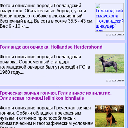
Фото и описание породы Голландский
смаусхонд. Обязательные борода, усы и
брови придают собаке взлохмаченный
беспечный вид. Высота в холке 35,5 - 43 см.
Вес 9 - 10 кг....
03 07 2026 0:56:13
Голландская овчарка, Hollandse Herdershond
Фото и описание породы Голландская
овчарка. Современный стандарт
голландской овчарки был утверждён FCI в
1960 году....
02 07 2026 0:55:39
Греческая заячья гончая, Геллиникос ихнилатис,
Эллинская гончая,Hellinikos Ichnilatis
Фото и описание породы Греческая заячья
гончая. Собаки обладают прекрасным
чутьем и отлично приспособились к
климатическим и географическим условиям