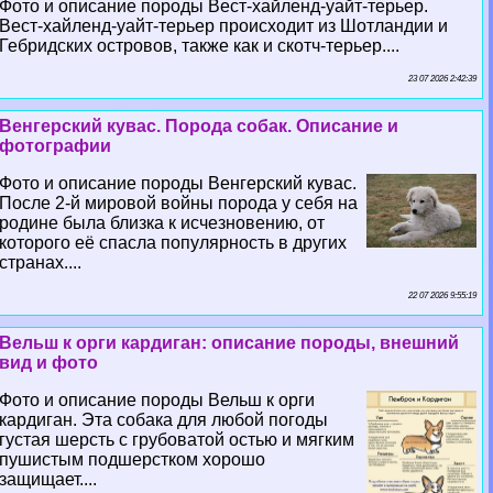
Фото и описание породы Вест-хайленд-уайт-терьер.
Вест-хайленд-уайт-терьер происходит из Шотландии и
Гебридских островов, также как и скотч-терьер....
23 07 2026 2:42:39
Венгерский кувас. Порода собак. Описание и
фотографии
Фото и описание породы Венгерский кувас.
После 2-й мировой войны порода у себя на
родине была близка к исчезновению, от
которого её спасла популярность в других
странах....
22 07 2026 9:55:19
Вельш к opги кардиган: описание породы, внешний
вид и фото
Фото и описание породы Вельш к opги
кардиган. Эта собака для любой погоды
густая шерсть с грубоватой остью и мягким
пушистым подшерстком хорошо
защищает....