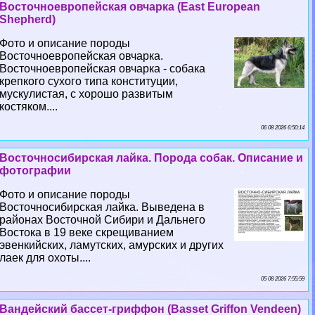
Восточноевропейская овчарка (East European
Shepherd)
Фото и описание породы
Восточноевропейская овчарка.
Восточноевропейская овчарка - собака
крепкого сухого типа конституции,
мускулистая, с хорошо развитым
костяком....
06 08 2026 6:50:14
Восточносибирская лайка. Порода собак. Описание и
фотографии
Фото и описание породы
Восточносибирская лайка. Выведена в
районах Восточной Сибири и Дальнего
Востока в 19 веке скрещиванием
эвенкийских, ламутских, амурских и других
лаек для охоты....
05 08 2026 7:55:59
Вандейский бассет-гриффон (Basset Griffon Vendeen)