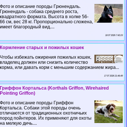
Фото и описание породы Грюнендаль.
Грюнендаль - собака среднего роста,
квадратного формата. Высота в холке 56-
66 см, вес 28 кг. Пропорционально сложена,
имеет благородный вид....
18 07 2026 7:42:23
Кормление старых и пожилых кошек
Чтобы избежать ожирения пожилых кошек,
владелец должен или снизить количество
корма, или давать корм с меньшим содержанием жира...
17 07 2026 21:46:49
Гриффон Кортальса (Korthals Griffon, Wirehaired
Pointing Griffon)
Фото и описание породы Гриффон
Кортальса. Собаки этой породы очень
отличаются от традиционных охотничьих
пород пойнтеров. Их применяют для охоты
на мелкую дичь....