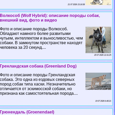
21 07 2026 15:16:58
Волкособ (Wolf Hybrid): описание породы собак,
внешний вид, фото и видео
Фото и описание породы Волкособ.
Обладают намного более развитыми
чутьем, интеллектом и выносливостью, чем
собаки. В замкнутом прострaнcтве находят
человека за 20 секунд....
20 07 2026 12:31:25
Гренландская собака (Greenland Dog)
Фото и описание породы Гренландская
собака. Это одна из ездовых северных
пород собак типа хаски. Незначительно
отличается от эскимосской собаки, но
признана как самостоятельная порода....
19 07 2026 6:40:21
Грюнендаль (Groenendael)