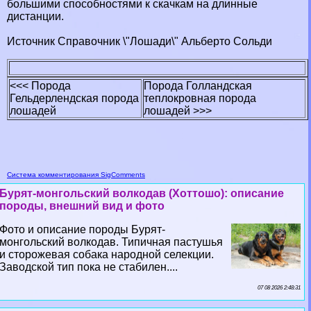
большими способностями к скачкам на длинные
дистанции.
Источник Справочник \"Лошади\" Альберто Сольди
<<< Порода
Порода Голландская
Гельдерлендская порода
теплокровная порода
лошадей
лошадей >>>
Система комментирования SigComments
Бурят-монгольский волкодав (Хоттошо): описание
породы, внешний вид и фото
Фото и описание породы Бурят-
монгольский волкодав. Типичная пастушья
и сторожевая собака народной селекции.
Заводской тип пока не стабилен....
07 08 2026 2:48:31