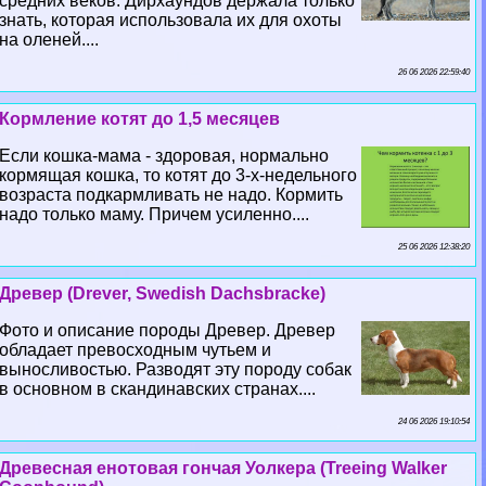
средних веков. Дирхаундов держала только
знать, которая использовала их для охоты
на оленей....
26 06 2026 22:59:40
Кормление котят до 1,5 месяцев
Если кошка-мама - здоровая, нормально
кормящая кошка, то котят до 3-х-недельного
возраста подкармливать не надо. Кормить
надо только маму. Причем усиленно....
25 06 2026 12:38:20
Древер (Drever, Swedish Dachsbracke)
Фото и описание породы Древер. Древер
обладает превосходным чутьем и
выносливостью. Разводят эту породу собак
в основном в скандинавских странах....
24 06 2026 19:10:54
Древесная енотовая гончая Уолкера (Treeing Walker