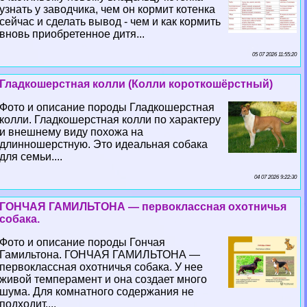
узнать у заводчика, чем он кормит котенка
сейчас и сделать вывод - чем и как кормить
вновь приобретенное дитя...
05 07 2026 11:55:20
Гладкошерстная колли (Колли короткошёрстный)
Фото и описание породы Гладкошерстная
колли. Гладкошерстная колли по хаpaктеру
и внешнему виду похожа на
длинношерстную. Это идеальная собака
для семьи....
04 07 2026 9:22:30
ГОНЧАЯ ГАМИЛЬТОНА — первоклассная охотничья
собака.
Фото и описание породы Гончая
Гамильтона. ГОНЧАЯ ГАМИЛЬТОНА —
первоклассная охотничья собака. У нее
живой темперамент и она создает много
шума. Для комнатного содержания не
подходит....