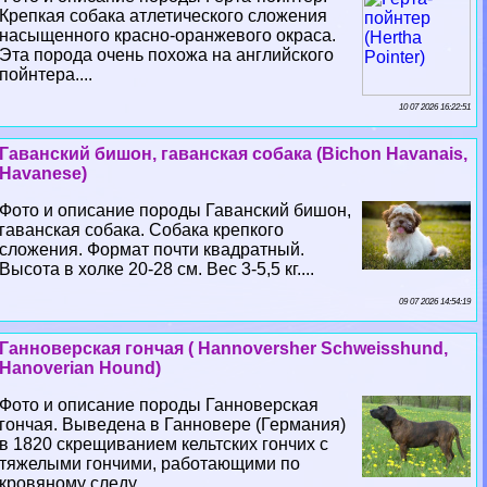
Крепкая собака атлетического сложения
насыщенного красно-оранжевого окраса.
Эта порода очень похожа на английского
пойнтера....
10 07 2026 16:22:51
Гаванский бишон, гаванская собака (Bichon Havanais,
Havanese)
Фото и описание породы Гаванский бишон,
гаванская собака. Собака крепкого
сложения. Формат почти квадратный.
Высота в холке 20-28 см. Вес 3-5,5 кг....
09 07 2026 14:54:19
Ганноверская гончая ( Hannoversher Schweisshund,
Hanoverian Hound)
Фото и описание породы Ганноверская
гончая. Выведена в Ганновере (Германия)
в 1820 скрещиванием кельтских гончих с
тяжелыми гончими, работающими по
кровяному следу....