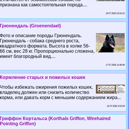
признана как самостоятельная порода....
18 07 2026 23:53:12
Грюнендаль (Groenendael)
Фото и описание породы Грюнендаль.
Грюнендаль - собака среднего роста,
квадратного формата. Высота в холке 56-
66 см, вес 28 кг. Пропорционально сложена,
имеет благородный вид....
17 07 2026 12:46:46
Кормление старых и пожилых кошек
Чтобы избежать ожирения пожилых кошек,
владелец должен или снизить количество
корма, или давать корм с меньшим содержанием жира...
16 07 2026 4:53:54
Гриффон Кортальса (Korthals Griffon, Wirehaired
Pointing Griffon)