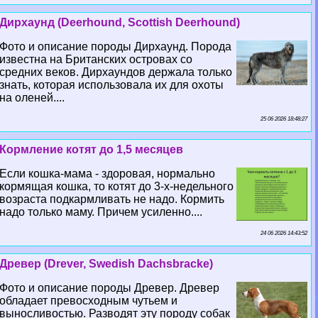
Дирхаунд (Deerhound, Scottish Deerhound)
Фото и описание породы Дирхаунд. Порода
известна на Британских островах со
средних веков. Дирхаундов держала только
знать, которая использовала их для охоты
на оленей....
25 06 2026 18:48:27
Кормление котят до 1,5 месяцев
Если кошка-мама - здоровая, нормально
кормящая кошка, то котят до 3-х-недельного
возраста подкармливать не надо. Кормить
надо только маму. Причем усиленно....
24 06 2026 14:43:52
Древер (Drever, Swedish Dachsbracke)
Фото и описание породы Древер. Древер
обладает превосходным чутьем и
выносливостью. Разводят эту породу собак