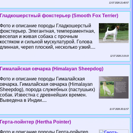
13 07 2026 21:40:57
Гладкошерстный фокстерьер (Smooth Fox Terrier)
Фото и описание породы Гладкошерстый
фокстерьер. Элегантная, темпераментная,
веселая и живая собака с прочным
костяком и сильной мускулатурой. Голова
длинная, череп плоский, несколько узкий....
12 07 2026 2:19:19
Гималайская овчарка (Himalayan Sheepdog)
Фото и описание породы Гималайская
овчарка. Гималайская овчарка (Himalayan
Sheepdog), порода служебных (пастушьих)
собак. Известна с древнейших времен.
Выведена в Индии....
11 07 2026 20:11:57
Герта-пойнтер (Hertha Pointer)
Фото и описание породы Герта-пойнтер.