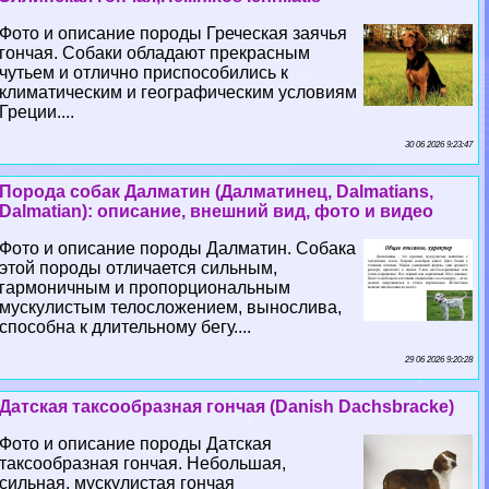
Фото и описание породы Греческая заячья
гончая. Собаки обладают прекрасным
чутьем и отлично приспособились к
климатическим и географическим условиям
Греции....
30 06 2026 9:23:47
Порода собак Далматин (Далматинец, Dalmatians,
Dalmatian): описание, внешний вид, фото и видео
Фото и описание породы Далматин. Собака
этой породы отличается сильным,
гармоничным и пропорциональным
мускулистым телосложением, вынослива,
способна к длительному бегу....
29 06 2026 9:20:28
Датская таксообразная гончая (Danish Dachsbracke)
Фото и описание породы Датская
таксообразная гончая. Небольшая,
сильная, мускулистая гончая