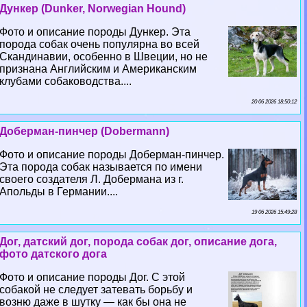
Дункер (Dunker, Norwegian Hound)
Фото и описание породы Дункер. Эта
порода собак очень популярна во всей
Скандинавии, особенно в Швеции, но не
признана Английским и Американским
клубами собаководства....
20 06 2026 18:50:12
Доберман-пинчер (Dobermann)
Фото и описание породы Доберман-пинчер.
Эта порода собак называется по имени
своего создателя Л. Добермана из г.
Апольды в Германии....
19 06 2026 15:49:28
Дог, датский дог, порода собак дог, описание дога,
фото датского дога
Фото и описание породы Дог. С этой
собакой не следует затевать борьбу и
возню даже в шутку — как бы она не