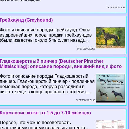
08 07 2026 6:19:30
Грейхаунд (Greyhound)
Фото и описание породы Грейхаунд. Одна
из древнейших пород, предки грейхаундов
(были известны около 5 тыс. лет назад)....
07 07 2026 1:30:38
Гладкошерстный пинчер (Deutscher Pinscher
Mittelschlag): описание породы, внешний вид и фото
Фото и описание породы Гладкошерстый
пинчер. Гладкошерстый пинчер - подлинная
немецкая порода, которую разводили в
чистоте еще в конце прошлого столетия....
06 07 2026 18:51:40
Кормление котят от 1,5 до 7-10 месяцев
Первое, что можно посоветовать
счастливому новому владельцу котенка -