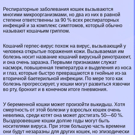
Респираторные заболевания кошек вызываются
многими микроорганизмами, но два из них в равной
степени ответственны за 90 % всех респираторных
инфекций и за комплекс симптомов, который обычно
называют кошачьим гриппом.
Кошачий гepпeс-вирус похож на вирус, вызывающий у
человека открытые поражения кожи. Вызываемая им
болезнь носит название кошачий вирусный ринотрахеит,
и она очень заразна. Первыми признаками служат
насморк, повышенная температура и выделения из носа
и глаз, которые быстро превращаются в гнойные из-за
вторичной баетерильной инфекции. По мере того как
болезнь прогрессирует, у кошки могут развиться язвочки
во рту, бронхит и в конечном итоге пневмония.
У беременной кошки может произойти выкидыш. Хотя
cмepтность от этой болезни у взрослых кошек очень
невелика, среди котят она может достигать 50—60 %.
Выздоровевшие кошки долгие годы могут быть
носителями вируса. При этом большую часть времени
они будут незаразны для других кошек, но эпизодически