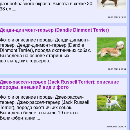
разнообразного окраса. Высота в холке 30-
38 см....
28 06 2026 8:18:52
Денди-динмонт-терьер (Dandie Dinmont Terrier)
Фото и описание породы Денди-динмонт-
терьер. Денди-динмонт-терьер (Dandie
Dinmont Terrier), порода охотничьих собак.
Выведена на основе старинных
шотландских терьеров....
27 06 2026 9:32:36
Джек-рассел-терьер (Jack Russell Terrier): описание
породы, внешний вид и фото
Фото и описание породы Джек-рассел-
терьер. Джек-рассел-терьер (Jack Russell
Terrier), порода охотничьих собак.
Выведена более в начале 19 века в
Великобритании....
26 06 2026 15:25:14