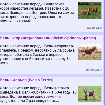
Фото и описание породы Венгерская
короткошерстая легавая. Известна с 10
века. Выведена в Венгрии. Одна из самых
чистокровных пород происходит от
восточных гончих....
25 07 2026 2:38:19
Вельш-спрингер-спаниель (Welsh-Springer-Spaniel)
Фото и описание породы Вельш-спрингер-
спаниель. Предком, вероятно была собака,
которая обитала в Уэльсе и первое
упоминание о ней относится к началу 14
века....
24 07 2026 22:16:57
Вельш-терьер (Welsh Terrier)
Фото и описание породы Вельш-терьер.
Выведена в Великобритании в 60-е годы 18
века. Долгое время одновременно
существовали 2 разновидности....