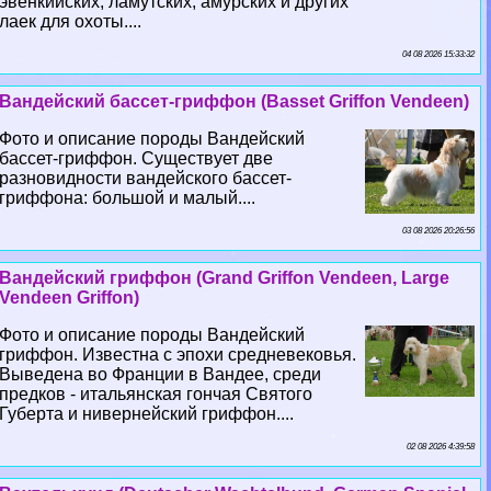
эвенкийских, ламутских, амурских и других
лаек для охоты....
04 08 2026 15:33:32
Вандейский бассет-гриффон (Basset Griffon Vendeen)
Фото и описание породы Вандейский
бассет-гриффон. Существует две
разновидности вандейского бассет-
гриффона: большой и малый....
03 08 2026 20:26:56
Вандейский гриффон (Grand Griffon Vendeen, Large
Vendeen Griffon)
Фото и описание породы Вандейский
гриффон. Известна с эпохи средневековья.
Выведена во Франции в Вандее, среди
предков - итальянская гончая Святого
Губерта и нивернейский гриффон....
02 08 2026 4:39:58