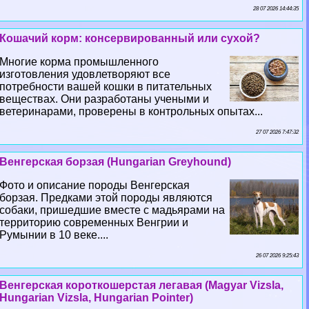
28 07 2026 14:44:35
Кошачий корм: консервированный или сухой?
Многие корма промышленного
изготовления удовлетворяют все
потребности вашей кошки в питательных
веществах. Они разработаны учеными и
ветеринарами, проверены в контрольных опытах...
27 07 2026 7:47:32
Венгерская борзая (Hungarian Greyhound)
Фото и описание породы Венгерская
борзая. Предками этой породы являются
собаки, пришедшие вместе с мадьярами на
территорию современных Венгрии и
Румынии в 10 веке....
26 07 2026 9:25:43
Венгерская короткошерстая легавая (Magyar Vizsla,
Hungarian Vizsla, Hungarian Pointer)