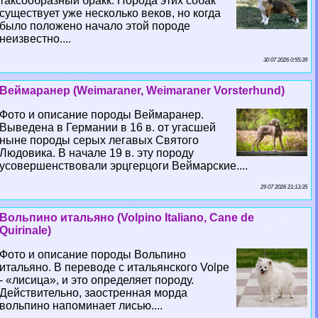
таксообразный бpaкк. Порода этих собак
существует уже несколько веков, но когда
было положено начало этой породе
неизвестно....
30 07 2026 0:55:39
Веймаранер (Weimaraner, Weimaraner Vorsterhund)
Фото и описание породы Веймаранер.
Выведена в Германии в 16 в. от угасшей
ныне породы серых легавых Святого
Людовика. В начале 19 в. эту породу
усовершенствовали эрцгерцоги Веймарские....
29 07 2026 21:13:35
Вольпино итальяно (Volpino Italiano, Cane de
Quirinale)
Фото и описание породы Вольпино
итальяно. В переводе с итальянского Volpe
- «лисица», и это определяет породу.
Действительно, заостренная морда
вольпино напоминает лисью....