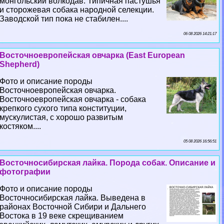
монгольский волкодав. Типичная пастушья
и сторожевая собака народной селекции.
Заводской тип пока не стабилен....
06 08 2026 14:21:17
Восточноевропейская овчарка (East European
Shepherd)
Фото и описание породы
Восточноевропейская овчарка.
Восточноевропейская овчарка - собака
крепкого сухого типа конституции,
мускулистая, с хорошо развитым
костяком....
05 08 2026 16:56:51
Восточносибирская лайка. Порода собак. Описание и
фотографии
Фото и описание породы
Восточносибирская лайка. Выведена в
районах Восточной Сибири и Дальнего
Востока в 19 веке скрещиванием