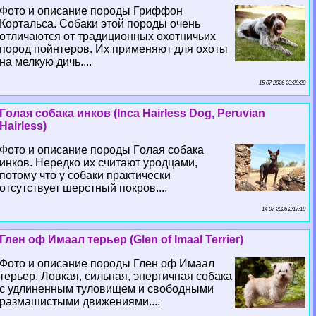
Фото и описание породы Гриффон
Кортальса. Собаки этой породы очень
отличаются от традиционных охотничьих
пород пойнтеров. Их применяют для охоты
на мелкую дичь....
15 07 2026 23:29:20
Гoлая собака инков (Inca Hairless Dog, Peruvian
Hairless)
Фото и описание породы Гoлая собака
инков. Нередко их считают уpoдцами,
потому что у собаки пpaктически
отсутствует шерстный покров....
14 07 2026 2:17:19
Глен оф Имаал терьер (Glen of Imaal Terrier)
Фото и описание породы Глен оф Имаал
терьер. Ловкая, сильная, энергичная собака
с удлиненным туловищем и свободными
размашистыми движениями....