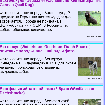
Вахтельхунд (Deutscher Wachtelhund, German Spaniel,
German Quail Dog)
Фото и описание породы Вахтельхунд. За
пределами Германии вахтельхунд редко
встречается. Порода не признана в
Великобритании и США. В России этих
собак небольшое количество....
01 08 2026 21:36:34
Веттерхун (Wetterhoun, Otterhoun, Dutch Spaniel):
описание породы, внешний вид и фото
Фото и описание породы Веттерхун.
Выведена в Нидерландах в 17 в. для охоты
на дичь. Происходит от старинных
выдровых собак....
31 07 2026 6:24:19
Вестфальский таксообразный бpaкк (Westfalische
Dachsbracke)
Фото и описание породы Вестфальский