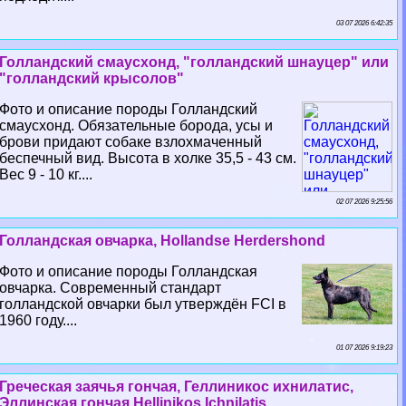
03 07 2026 6:42:35
Голландский смаусхонд, "голландский шнауцер" или
"голландский крысолов"
Фото и описание породы Голландский
смаусхонд. Обязательные борода, усы и
брови придают собаке взлохмаченный
беспечный вид. Высота в холке 35,5 - 43 см.
Вес 9 - 10 кг....
02 07 2026 9:25:56
Голландская овчарка, Hollandse Herdershond
Фото и описание породы Голландская
овчарка. Современный стандарт
голландской овчарки был утверждён FCI в
1960 году....
01 07 2026 9:19:23
Греческая заячья гончая, Геллиникос ихнилатис,
Эллинская гончая,Hellinikos Ichnilatis