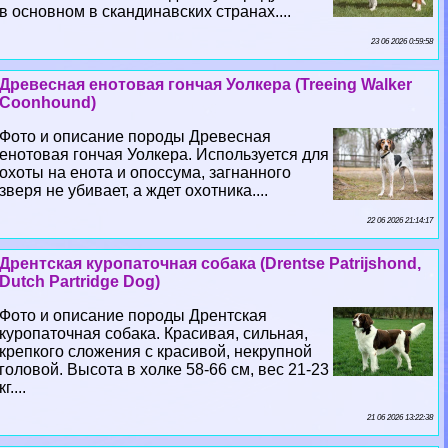
в основном в скандинавских странах....
23 06 2026 0:59:58
Древесная енотовая гончая Уолкера (Treeing Walker
Coonhound)
Фото и описание породы Древесная
енотовая гончая Уолкера. Используется для
охоты на енота и опоссума, загнанного
зверя не убивает, а ждет охотника....
22 06 2026 21:14:17
Дрентская куропаточная собака (Drentse Patrijshond,
Dutch Partridge Dog)
Фото и описание породы Дрентская
куропаточная собака. Красивая, сильная,
крепкого сложения с красивой, некрупной
головой. Высота в холке 58-66 см, вес 21-23
кг....
21 06 2026 13:22:38