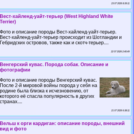
23 07 2026 8:39:11
Вест-хайленд-уайт-терьер (West Highland White
Terrier)
Фото и описание породы Вест-хайленд-уайт-терьер.
Вест-хайленд-уайт-терьер происходит из Шотландии и
Гебридских островов, также как и скотч-терьер....
22 07 2026 2:40:49
Венгерский кувас. Порода собак. Описание и
фотографии
Фото и описание породы Венгерский кувас.
После 2-й мировой войны порода у себя на
родине была близка к исчезновению, от
которого её спасла популярность в других
странах....
21 07 2026 6:38:11
Вельш к opги кардиган: описание породы, внешний
вид и фото