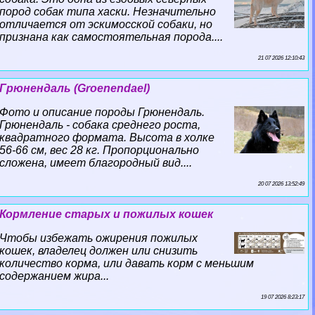
пород собак типа хаски. Незначительно
отличается от эскимосской собаки, но
признана как самостоятельная порода....
21 07 2026 12:10:43
Грюнендаль (Groenendael)
Фото и описание породы Грюнендаль.
Грюнендаль - собака среднего роста,
квадратного формата. Высота в холке
56-66 см, вес 28 кг. Пропорционально
сложена, имеет благородный вид....
20 07 2026 13:52:49
Кормление старых и пожилых кошек
Чтобы избежать ожирения пожилых
кошек, владелец должен или снизить
количество корма, или давать корм с меньшим
содержанием жира...
19 07 2026 8:23:17