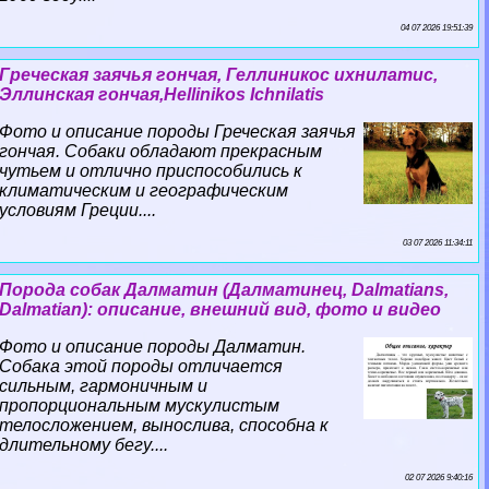
04 07 2026 19:51:39
Греческая заячья гончая, Геллиникос ихнилатис,
Эллинская гончая,Hellinikos Ichnilatis
Фото и описание породы Греческая заячья
гончая. Собаки обладают прекрасным
чутьем и отлично приспособились к
климатическим и географическим
условиям Греции....
03 07 2026 11:34:11
Порода собак Далматин (Далматинец, Dalmatians,
Dalmatian): описание, внешний вид, фото и видео
Фото и описание породы Далматин.
Собака этой породы отличается
сильным, гармоничным и
пропорциональным мускулистым
телосложением, вынослива, способна к
длительному бегу....
02 07 2026 9:40:16