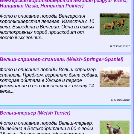
Венгерская короткошерстая легавая (Magyar Vizsla,
Hungarian Vizsla, Hungarian Pointer)
Фото и описание породы Венгерская
короткошерстая легавая. Известна с 10
века. Выведена в Венгрии. Одна из самых
чистокровных пород происходит от
восточных гончих....
28 07 2026 23:35:27
Вельш-спрингер-спаниель (Welsh-Springer-Spaniel)
Фото и описание породы Вельш-спрингер-
спаниель. Предком, вероятно была собака,
которая обитала в Уэльсе и первое
упоминание о ней относится к началу 14
века....
27 07 2026 5:28:22
Вельш-терьер (Welsh Terrier)
Фото и описание породы Вельш-терьер.
Выведена в Великобритании в 60-е годы
18 века. Долгое время одновременно