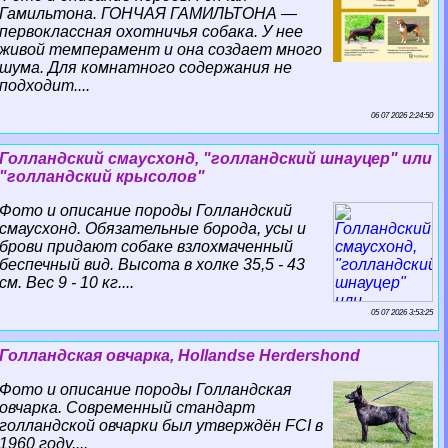
Гамильтона. ГОНЧАЯ ГАМИЛЬТОНА —
первоклассная охотничья собака. У нее
живой темперамент и она создает много
шума. Для комнатного содержания не
подходит....
06 07 2026 2:24:50
Голландский смаусхонд, "голландский шнауцер" или
"голландский крысолов"
Фото и описание породы Голландский
смаусхонд. Обязательные борода, усы и
брови придают собаке взлохмаченный
беспечный вид. Высота в холке 35,5 - 43
см. Вес 9 - 10 кг....
05 07 2026 3:53:25
Голландская овчарка, Hollandse Herdershond
Фото и описание породы Голландская
овчарка. Современный стандарт
голландской овчарки был утверждён FCI в
1960 году....