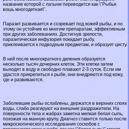
название которой с латыни переводится как \"Рыбья
вошь многодетная\".
Паразит развивается и созревает под кожей рыбы, и по
этому он устойчив ко многим препаратам, эффективным
при других заболеваниях. Достигнув зрелости,
паразитическая инфузория покидает рыбу,
приклеивается к подводным предметам, и образует цисту.
В ней после многократного деления образуется
несколько тысяч дочерних клеток. Эти клетки затем
выходят в воду и свободно плавают 2-3 суток. Если им
удастся прикрепиться к рыбе, они внедряются под кожу,
где и развиваются.
Заболевшие рыбы ослаблены, держатся в верхних слоях
воды, слабо реагируют на внешние раздражители. На
поверхности тела и жабрах заметна мелкая белая сыпь,
похожая на манную крупу. Диагноз ставится только после
микроскопического исследования соскобов с