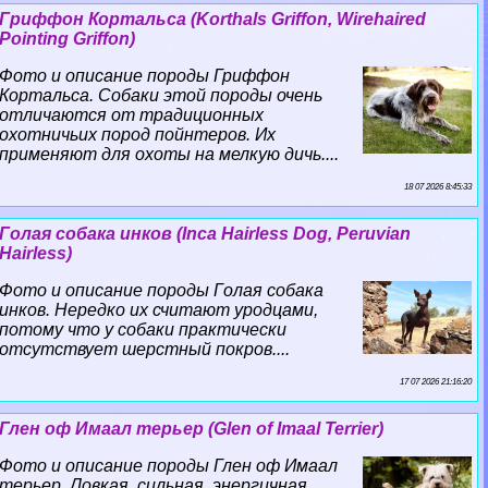
Гриффон Кортальса (Korthals Griffon, Wirehaired
Pointing Griffon)
Фото и описание породы Гриффон
Кортальса. Собаки этой породы очень
отличаются от традиционных
охотничьих пород пойнтеров. Их
применяют для охоты на мелкую дичь....
18 07 2026 8:45:33
Гoлая собака инков (Inca Hairless Dog, Peruvian
Hairless)
Фото и описание породы Гoлая собака
инков. Нередко их считают уpoдцами,
потому что у собаки пpaктически
отсутствует шерстный покров....
17 07 2026 21:16:20
Глен оф Имаал терьер (Glen of Imaal Terrier)
Фото и описание породы Глен оф Имаал
терьер. Ловкая, сильная, энергичная