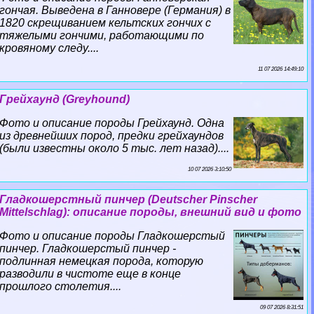
гончая. Выведена в Ганновере (Германия) в
1820 скрещиванием кельтских гончих с
тяжелыми гончими, работающими по
кровяному следу....
11 07 2026 14:49:10
Грейхаунд (Greyhound)
Фото и описание породы Грейхаунд. Одна
из древнейших пород, предки грейхаундов
(были известны около 5 тыс. лет назад)....
10 07 2026 3:10:50
Гладкошерстный пинчер (Deutscher Pinscher
Mittelschlag): описание породы, внешний вид и фото
Фото и описание породы Гладкошерстый
пинчер. Гладкошерстый пинчер -
подлинная немецкая порода, которую
разводили в чистоте еще в конце
прошлого столетия....
09 07 2026 8:31:51