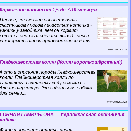
Кормление котят от 1,5 до 7-10 месяцев
Первое, что можно посоветовать
счастливому новому владельцу котенка -
узнать у заводчика, чем он кормит
котенка сейчас и сделать вывод - чем и
как кормить вновь приобретенное дитя...
08 07 2026 5:21:53
Гладкошерстная колли (Колли короткошёрстный)
Фото и описание породы Гладкошерстная
колли. Гладкошерстная колли по
хаpaктеру и внешнему виду похожа на
длинношерстную. Это идеальная собака
для семьи....
07 07 2026 21:10:28
ГОНЧАЯ ГАМИЛЬТОНА — первоклассная охотничья
собака.
Фото и описание породы Гончая