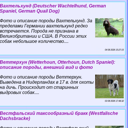
Вахтельхунд (Deutscher Wachtelhund, German
Spaniel, German Quail Dog)
Фото и описание породы Вахтельхунд. За
пределами Германии вахтельхунд редко
встречается. Порода не признана в
Великобритании и США. В России этих
собак небольшое количество....
04 08 2026 15:27:15
Веттерхун (Wetterhoun, Otterhoun, Dutch Spaniel):
описание породы, внешний вид и фото
Фото и описание породы Веттерхун.
Выведена в Нидерландах в 17 в. для охоты
на дичь. Происходит от старинных
выдровых собак....
03 08 2026 17:48:32
Вестфальский таксообразный бpaкк (Westfalische
Dachsbracke)