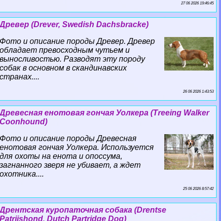
27 06 2026 19:46:45
Древер (Drever, Swedish Dachsbracke)
Фото и описание породы Древер. Древер
обладает превосходным чутьем и
выносливостью. Разводят эту породу
собак в основном в скандинавских
странах....
26 06 2026 1:43:53
Древесная енотовая гончая Уолкера (Treeing Walker
Coonhound)
Фото и описание породы Древесная
енотовая гончая Уолкера. Используется
для охоты на енота и опоссума,
загнанного зверя не убивает, а ждет
охотника....
25 06 2026 8:57:42
Дрентская куропаточная собака (Drentse
Patrijshond, Dutch Partridge Dog)