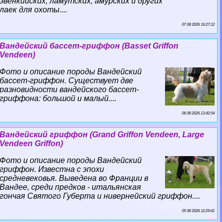
эвенкийских, ламутских, амурских и других
лаек для охоты....
07 08 2026 16:27:12
Вандейский бассет-гриффон (Basset Griffon
Vendeen)
Фото и описание породы Вандейский
бассет-гриффон. Существует две
разновидности вандейского бассет-
гриффона: большой и малый....
06 08 2026 13:42:54
Вандейский гриффон (Grand Griffon Vendeen, Large
Vendeen Griffon)
Фото и описание породы Вандейский
гриффон. Известна с эпохи
средневековья. Выведена во Франции в
Вандее, среди предков - итальянская
гончая Святого Губерта и нивернейский гриффон....
05 08 2026 12:29:41