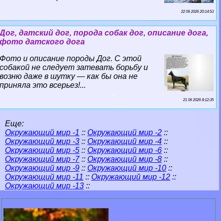
22 06 2026 20:14:53
Дог, датский дог, порода собак дог, описание дога,
фото датского дога
Фото и описание породы Дог. С этой
собакой не следует затевать борьбу и
возню даже в шутку — как бы она не
приняла это всерьез!...
21 06 2026 8:12:35
Еще:
Окружающий мир -1
::
Окружающий мир -2
::
Окружающий мир -3
::
Окружающий мир -4
::
Окружающий мир -5
::
Окружающий мир -6
::
Окружающий мир -7
::
Окружающий мир -8
::
Окружающий мир -9
::
Окружающий мир -10
::
Окружающий мир -11
::
Окружающий мир -12
::
Окружающий мир -13
::