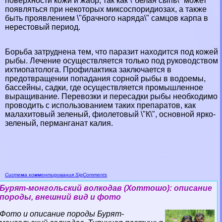
поверхности кожи и жабр, так как \"белая сыпь\" может
появляться при некоторых миксоспоридиозах, а также
быть проявлением \"брачного наряда\" самцов карпа в
нерестовый период.
Борьба затруднена тем, что паразит находится под кожей
рыбы. Лечение осуществляется только под руководством
ихтиопатолога. Профилактика заключается в
предотвращении попадания сорной рыбы в водоемы,
бассейны, садки, где осуществляется промышленное
выращивание. Перевозки и пересадки рыбы необходимо
проводить с использованием таких препаратов, как
малахитовый зеленый, фиолетовый \"К\", основной ярко-
зеленый, перманганат калия.
Система комментирования SigComments
Бурят-монгольский волкодав (Хоттошо): описание
породы, внешний вид и фото
Фото и описание породы Бурят-