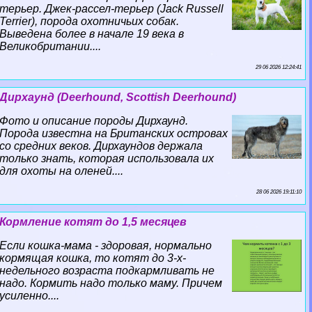
терьер. Джек-рассел-терьер (Jack Russell
Terrier), порода охотничьих собак.
Выведена более в начале 19 века в
Великобритании....
29 06 2026 12:24:41
Дирхаунд (Deerhound, Scottish Deerhound)
Фото и описание породы Дирхаунд.
Порода известна на Британских островах
со средних веков. Дирхаундов держала
только знать, которая использовала их
для охоты на оленей....
28 06 2026 19:11:10
Кормление котят до 1,5 месяцев
Если кошка-мама - здоровая, нормально
кормящая кошка, то котят до 3-х-
недельного возраста подкармливать не
надо. Кормить надо только маму. Причем
усиленно....