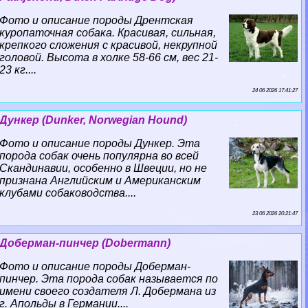
Фото и описание породы Дрентская
куропаточная собака. Красивая, сильная,
крепкого сложения с красивой, некрупной
головой. Высота в холке 58-66 см, вес 21-
23 кг....
24 06 2026 17:41:27
Дункер (Dunker, Norwegian Hound)
Фото и описание породы Дункер. Эта
порода собак очень популярна во всей
Скандинавии, особенно в Швеции, но не
признана Английским и Американским
клубами собаководства....
23 06 2026 20:21:47
Доберман-пинчер (Dobermann)
Фото и описание породы Доберман-
пинчер. Эта порода собак называется по
имени своего создателя Л. Добермана из
г. Апольды в Германии....