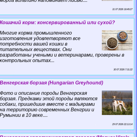
морда вольпино напоминает лисью....
31 07 2026 18:49:27
Кошачий корм: консервированный или сухой?
Многие корма промышленного
изготовления удовлетворяют все
потребности вашей кошки в
питательных веществах. Они
разработаны учеными и ветеринарами, проверены в
контрольных опытах...
30 07 2026 7:31:22
Венгерская борзая (Hungarian Greyhound)
Фото и описание породы Венгерская
борзая. Предками этой породы являются
собаки, пришедшие вместе с мадьярами
на территорию современных Венгрии и
Румынии в 10 веке....
29 07 2026 22:13:14