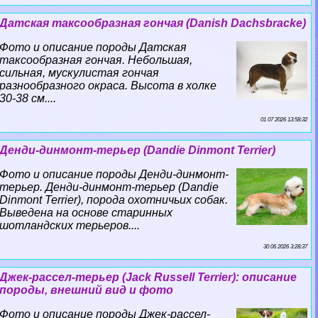
Датская таксообразная гончая (Danish Dachsbracke)
Фото и описание породы Датская
таксообразная гончая. Небольшая,
сильная, мускулистая гончая
разнообразного окраса. Высота в холке
30-38 см....
01 07 2026 13:58:32
Денди-динмонт-терьер (Dandie Dinmont Terrier)
Фото и описание породы Денди-динмонт-
терьер. Денди-динмонт-терьер (Dandie
Dinmont Terrier), порода охотничьих собак.
Выведена на основе старинных
шотландских терьеров....
30 06 2026 3:28:37
Джек-рассел-терьер (Jack Russell Terrier): описание
породы, внешний вид и фото
Фото и описание породы Джек-рассел-