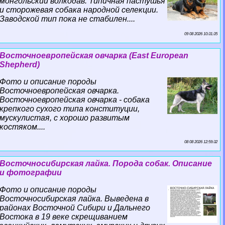
монгольский волкодав. Типичная пастушья
и сторожевая собака народной селекции.
Заводской тип пока не стабилен....
09 08 2026 10:31:35
Восточноевропейская овчарка (East European
Shepherd)
Фото и описание породы
Восточноевропейская овчарка.
Восточноевропейская овчарка - собака
крепкого сухого типа конституции,
мускулистая, с хорошо развитым
костяком....
08 08 2026 12:59:32
Восточносибирская лайка. Порода собак. Описание
и фотографии
Фото и описание породы
Восточносибирская лайка. Выведена в
районах Восточной Сибири и Дальнего
Востока в 19 веке скрещиванием