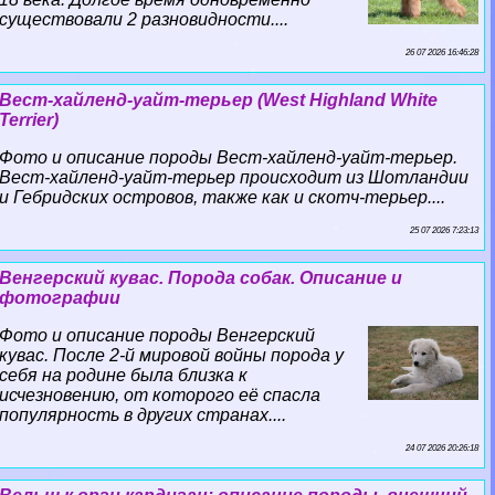
существовали 2 разновидности....
26 07 2026 16:46:28
Вест-хайленд-уайт-терьер (West Highland White
Terrier)
Фото и описание породы Вест-хайленд-уайт-терьер.
Вест-хайленд-уайт-терьер происходит из Шотландии
и Гебридских островов, также как и скотч-терьер....
25 07 2026 7:23:13
Венгерский кувас. Порода собак. Описание и
фотографии
Фото и описание породы Венгерский
кувас. После 2-й мировой войны порода у
себя на родине была близка к
исчезновению, от которого её спасла
популярность в других странах....
24 07 2026 20:26:18