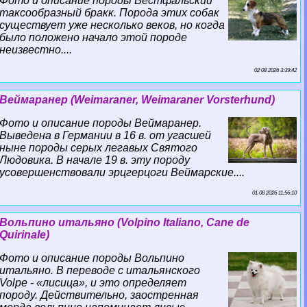
Фото и описание породы Вестфальский
таксообразный бpaкк. Порода этих собак
существует уже несколько веков, но когда
было положено начало этой породе
неизвестно....
02 08 2026 3:39:42
Веймаранер (Weimaraner, Weimaraner Vorsterhund)
Фото и описание породы Веймаранер.
Выведена в Германии в 16 в. от угасшей
ныне породы серых легавых Святого
Людовика. В начале 19 в. эту породу
усовершенствовали эрцгерцоги Веймарские....
01 08 2026 11:56:10
Вольпино итальяно (Volpino Italiano, Cane de
Quirinale)
Фото и описание породы Вольпино
итальяно. В переводе с итальянского
Volpe - «лисица», и это определяет
породу. Действительно, заостренная