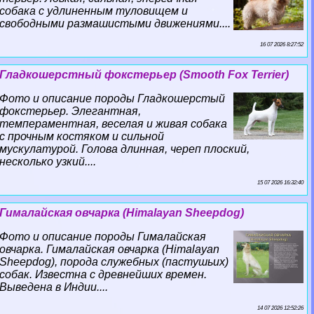
собака с удлиненным туловищем и
свободными размашистыми движениями....
16 07 2026 8:27:52
Гладкошерстный фокстерьер (Smooth Fox Terrier)
Фото и описание породы Гладкошерстый
фокстерьер. Элегантная,
темпераментная, веселая и живая собака
с прочным костяком и сильной
мускулатурой. Голова длинная, череп плоский,
несколько узкий....
15 07 2026 16:32:40
Гималайская овчарка (Himalayan Sheepdog)
Фото и описание породы Гималайская
овчарка. Гималайская овчарка (Himalayan
Sheepdog), порода служебных (пастушьих)
собак. Известна с древнейших времен.
Выведена в Индии....
14 07 2026 12:52:26