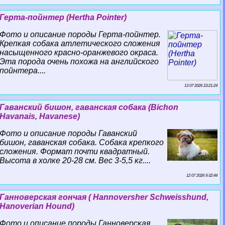
Герта-пойнтер (Hertha Pointer)
Фото и описание породы Герта-пойнтер.
Крепкая собака атлетического сложения
насыщенного красно-оранжевого окраса.
Эта порода очень похожа на английского
пойнтера....
13 07 2026 23:21:24
Гаванский бишон, гаванская собака (Bichon
Havanais, Havanese)
Фото и описание породы Гаванский
бишон, гаванская собака. Собака крепкого
сложения. Формат почти квадратный.
Высота в холке 20-28 см. Вес 3-5,5 кг....
12 07 2026 9:32:44
Ганноверская гончая ( Hannoversher Schweisshund,
Hanoverian Hound)
Фото и описание породы Ганноверская