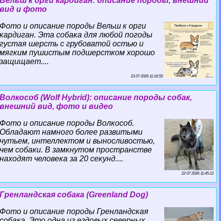
Вельш к opги кардиган: описание породы, внешний
вид и фото
Фото и описание породы Вельш к opги
кардиган. Эта собака для любой погоды
густая шерсть с грубоватой остью и
мягким пушистым подшерстком хорошо
защищает....
23 07 2026 11:16:55
Волкособ (Wolf Hybrid): описание породы собак,
внешний вид, фото и видео
Фото и описание породы Волкособ.
Обладают намного более развитыми
чутьем, интеллектом и выносливостью,
чем собаки. В замкнутом прострaнcтве
находят человека за 20 секунд....
22 07 2026 11:45:12
Гренландская собака (Greenland Dog)
Фото и описание породы Гренландская
собака. Это одна из ездовых северных