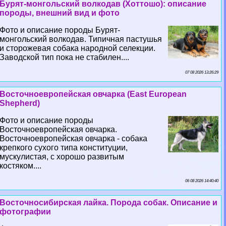
Бурят-монгольский волкодав (Хоттошо): описание
породы, внешний вид и фото
Фото и описание породы Бурят-
монгольский волкодав. Типичная пастушья
и сторожевая собака народной селекции.
Заводской тип пока не стабилен....
07 08 2026 13:26:29
Восточноевропейская овчарка (East European
Shepherd)
Фото и описание породы
Восточноевропейская овчарка.
Восточноевропейская овчарка - собака
крепкого сухого типа конституции,
мускулистая, с хорошо развитым
костяком....
06 08 2026 14:40:40
Восточносибирская лайка. Порода собак. Описание и
фотографии