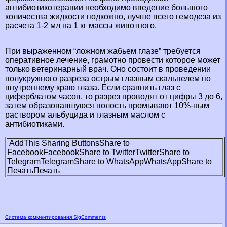
антибиотикотерапии необходимо введение большого
количества жидкости подкожно, лучше всего гемодеза из
расчета 1-2 мл на 1 кг массы животного.
При выраженном “ложном жабьем глазе” требуется
оперативное лечение, грамотно провести которое может
только ветеринарный врач. Оно состоит в проведении
полукружного разреза острым глазным скальпелем по
внутреннему краю глаза. Если сравнить глаз с
циферблатом часов, то разрез проводят от цифры 3 до 6,
затем образовавшуюся полость промывают 10%-ным
раствором альбуцида и глазным маслом с
антибиотиками.
AddThis Sharing Buttons
Share to
Facebook
Facebook
Share to Twitter
Twitter
Share to
Telegram
Telegram
Share to WhatsApp
WhatsApp
Share to
Печать
Печать
Система комментирования SigComments