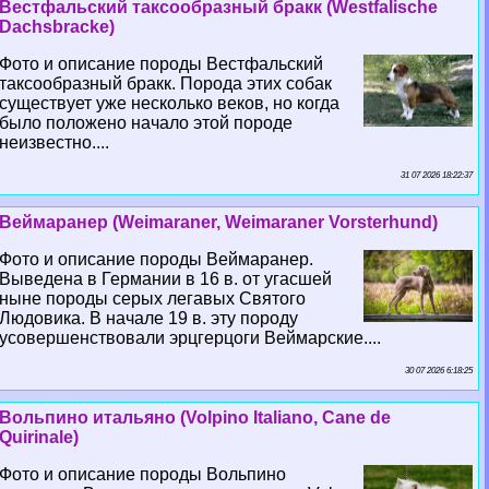
Вестфальский таксообразный бpaкк (Westfalische
Dachsbracke)
Фото и описание породы Вестфальский
таксообразный бpaкк. Порода этих собак
существует уже несколько веков, но когда
было положено начало этой породе
неизвестно....
31 07 2026 18:22:37
Веймаранер (Weimaraner, Weimaraner Vorsterhund)
Фото и описание породы Веймаранер.
Выведена в Германии в 16 в. от угасшей
ныне породы серых легавых Святого
Людовика. В начале 19 в. эту породу
усовершенствовали эрцгерцоги Веймарские....
30 07 2026 6:18:25
Вольпино итальяно (Volpino Italiano, Cane de
Quirinale)
Фото и описание породы Вольпино