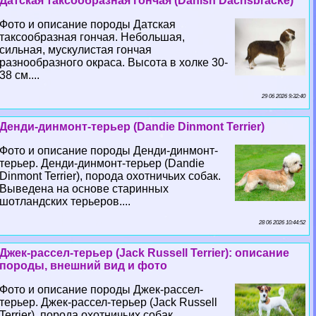
Датская таксообразная гончая (Danish Dachsbracke)
Фото и описание породы Датская
таксообразная гончая. Небольшая,
сильная, мускулистая гончая
разнообразного окраса. Высота в холке 30-
38 см....
29 06 2026 9:32:40
Денди-динмонт-терьер (Dandie Dinmont Terrier)
Фото и описание породы Денди-динмонт-
терьер. Денди-динмонт-терьер (Dandie
Dinmont Terrier), порода охотничьих собак.
Выведена на основе старинных
шотландских терьеров....
28 06 2026 10:44:52
Джек-рассел-терьер (Jack Russell Terrier): описание
породы, внешний вид и фото
Фото и описание породы Джек-рассел-
терьер. Джек-рассел-терьер (Jack Russell
Terrier), порода охотничьих собак.