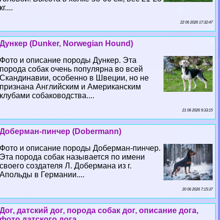
кг....
22 06 2026 17:32:47
Дункер (Dunker, Norwegian Hound)
Фото и описание породы Дункер. Эта
порода собак очень популярна во всей
Скандинавии, особенно в Швеции, но не
признана Английским и Американским
клубами собаководства....
21 06 2026 9:33:15
Доберман-пинчер (Dobermann)
Фото и описание породы Доберман-пинчер.
Эта порода собак называется по имени
своего создателя Л. Добермана из г.
Апольды в Германии....
20 06 2026 7:15:37
Дог, датский дог, порода собак дог, описание дога,
фото датского дога