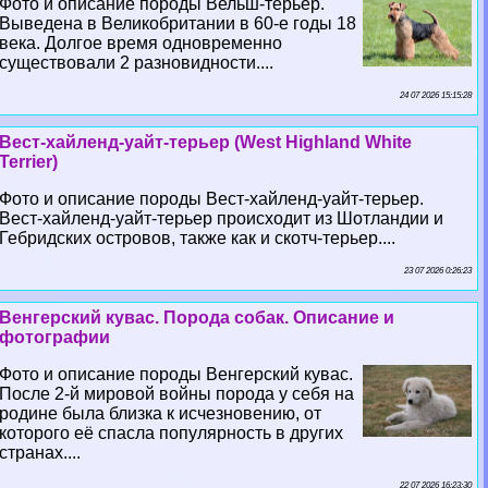
Фото и описание породы Вельш-терьер.
Выведена в Великобритании в 60-е годы 18
века. Долгое время одновременно
существовали 2 разновидности....
24 07 2026 15:15:28
Вест-хайленд-уайт-терьер (West Highland White
Terrier)
Фото и описание породы Вест-хайленд-уайт-терьер.
Вест-хайленд-уайт-терьер происходит из Шотландии и
Гебридских островов, также как и скотч-терьер....
23 07 2026 0:26:23
Венгерский кувас. Порода собак. Описание и
фотографии
Фото и описание породы Венгерский кувас.
После 2-й мировой войны порода у себя на
родине была близка к исчезновению, от
которого её спасла популярность в других
странах....
22 07 2026 16:23:30