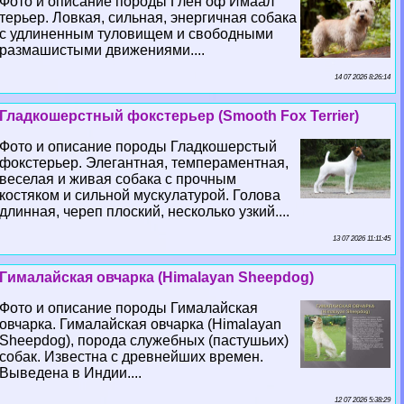
Фото и описание породы Глен оф Имаал
терьер. Ловкая, сильная, энергичная собака
с удлиненным туловищем и свободными
размашистыми движениями....
14 07 2026 8:26:14
Гладкошерстный фокстерьер (Smooth Fox Terrier)
Фото и описание породы Гладкошерстый
фокстерьер. Элегантная, темпераментная,
веселая и живая собака с прочным
костяком и сильной мускулатурой. Голова
длинная, череп плоский, несколько узкий....
13 07 2026 11:11:45
Гималайская овчарка (Himalayan Sheepdog)
Фото и описание породы Гималайская
овчарка. Гималайская овчарка (Himalayan
Sheepdog), порода служебных (пастушьих)
собак. Известна с древнейших времен.
Выведена в Индии....
12 07 2026 5:38:29