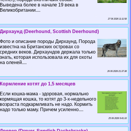
Выведена более в начале 19 века в
Великобритании....
27 06 2026 11:11:58
Дирхаунд (Deerhound, Scottish Deerhound)
Фото и описание породы Дирхаунд. Порода
известна на Британских островах со
средних веков. Дирхаундов держала только
знать, которая использовала их для охоты
на оленей....
26 06 2026 21:37:38
Кормление котят до 1,5 месяцев
Если кошка-мама - здоровая, нормально
кормящая кошка, то котят до 3-х-недельного
возраста подкармливать не надо. Кормить
надо только маму. Причем усиленно....
25 06 2026 9:41:33
Древер (Drever, Swedish Dachsbracke)