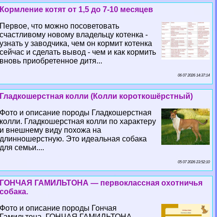
Кормление котят от 1,5 до 7-10 месяцев
Первое, что можно посоветовать
счастливому новому владельцу котенка -
узнать у заводчика, чем он кормит котенка
сейчас и сделать вывод - чем и как кормить
вновь приобретенное дитя...
06 07 2026 14:37:14
Гладкошерстная колли (Колли короткошёрстный)
Фото и описание породы Гладкошерстная
колли. Гладкошерстная колли по хаpaктеру
и внешнему виду похожа на
длинношерстную. Это идеальная собака
для семьи....
05 07 2026 23:52:10
ГОНЧАЯ ГАМИЛЬТОНА — первоклассная охотничья
собака.
Фото и описание породы Гончая
Гамильтона. ГОНЧАЯ ГАМИЛЬТОНА —