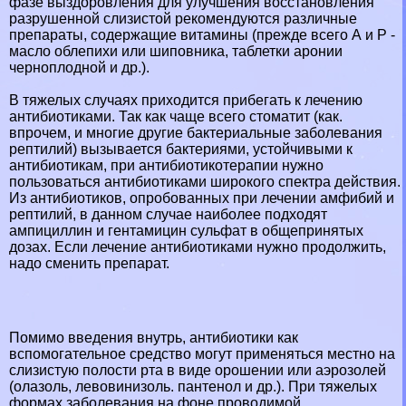
фазе выздоровления для улучшения восстановления
разрушенной слизистой рекомендуются различные
препараты, содержащие витамины (прежде всего А и Р -
масло облепихи или шиповника, таблетки аронии
черноплодной и др.).
В тяжелых случаях приходится прибегать к лечению
антибиотиками. Так как чаще всего стоматит (как.
впрочем, и многие другие бактериальные заболевания
рептилий) вызывается бактериями, устойчивыми к
антибиотикам, при антибиотикотерапии нужно
пользоваться антибиотиками широкого спектра действия.
Из антибиотиков, опробованных при лечении амфибий и
рептилий, в данном случае наиболее подходят
ампициллин и гентамицин сульфат в общепринятых
дозах. Если лечение антибиотиками нужно продолжить,
надо сменить препарат.
Помимо введения внутрь, антибиотики как
вспомогательное средство могут применяться местно на
слизистую полости рта в виде орошении или аэрозолей
(олазоль, левовинизоль. пантенол и др.). При тяжелых
формах заболевания на фоне проводимой