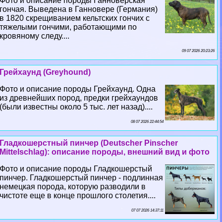
Фото и описание породы Ганноверская
гончая. Выведена в Ганновере (Германия)
в 1820 скрещиванием кельтских гончих с
тяжелыми гончими, работающими по
кровяному следу....
09 07 2026 20:23:26
Грейхаунд (Greyhound)
Фото и описание породы Грейхаунд. Одна
из древнейших пород, предки грейхаундов
(были известны около 5 тыс. лет назад)....
08 07 2026 22:44:54
Гладкошерстный пинчер (Deutscher Pinscher
Mittelschlag): описание породы, внешний вид и фото
Фото и описание породы Гладкошерстый
пинчер. Гладкошерстый пинчер - подлинная
немецкая порода, которую разводили в
чистоте еще в конце прошлого столетия....
07 07 2026 14:37:11