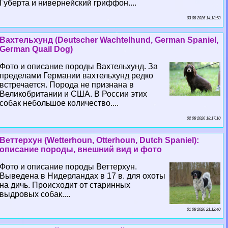
Губерта и нивернейский гриффон....
03 08 2026 14:13:53
Вахтельхунд (Deutscher Wachtelhund, German Spaniel,
German Quail Dog)
Фото и описание породы Вахтельхунд. За
пределами Германии вахтельхунд редко
встречается. Порода не признана в
Великобритании и США. В России этих
собак небольшое количество....
02 08 2026 18:17:10
Веттерхун (Wetterhoun, Otterhoun, Dutch Spaniel):
описание породы, внешний вид и фото
Фото и описание породы Веттерхун.
Выведена в Нидерландах в 17 в. для охоты
на дичь. Происходит от старинных
выдровых собак....
01 08 2026 21:12:40