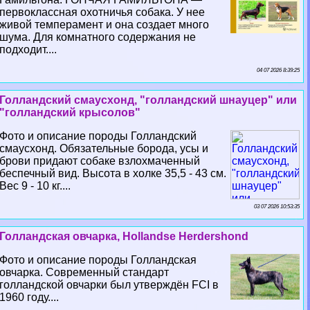
первоклассная охотничья собака. У нее
живой темперамент и она создает много
шума. Для комнатного содержания не
подходит....
04 07 2026 8:39:25
Голландский смаусхонд, "голландский шнауцер" или
"голландский крысолов"
Фото и описание породы Голландский
смаусхонд. Обязательные борода, усы и
брови придают собаке взлохмаченный
беспечный вид. Высота в холке 35,5 - 43 см.
Вес 9 - 10 кг....
03 07 2026 10:53:35
Голландская овчарка, Hollandse Herdershond
Фото и описание породы Голландская
овчарка. Современный стандарт
голландской овчарки был утверждён FCI в
1960 году....