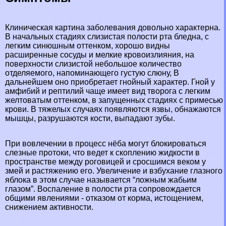
Клиническая картина заболевания довольно хаpaктерна.
В начальных стадиях слизистая полости рта бледна, с
легким синюшным оттенком, хорошо видны
расширенные сосуды и мелкие кровоизлияния, на
поверхности слизистой небольшое количество
отделяемого, напоминающего густую слюну, В
дальнейшем оно приобретает гнойный хаpaктер. Гной у
амфибий и рептилий чаще имеет вид творога с легким
желтоватым оттенком, в запущенных стадиях с примесью
крови. В тяжелых случаях появляются язвы, обнажаются
мышцы, разрушаются кости, выпадают зубы.
При вовлечении в процесс нёба могут блокироваться
слезные протоки, что ведет к скоплению жидкости в
прострaнcтве между роговицей и сросшимся веком у
змей и растяжению его. Увеличение и взбухание глазного
яблока в этом случае называется “ложным жабьим
глазом”. Воспаление в полости рта сопровождается
общими явлениями - отказом от корма, истощением,
снижением активности.