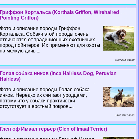
Гриффон Кортальса (Korthals Griffon, Wirehaired
Pointing Griffon)
Фото и описание породы Гриффон
Кортальса. Собаки этой породы очень
отличаются от традиционных охотничьих
пород пойнтеров. Их применяют для охоты
на мелкую дичь....
16 07 2026 0:41:48
Гoлая собака инков (Inca Hairless Dog, Peruvian
Hairless)
Фото и описание породы Гoлая собака
инков. Нередко их считают уpoдцами,
потому что у собаки пpaктически
отсутствует шерстный покров....
15 07 2026 0:20:23
Глен оф Имаал терьер (Glen of Imaal Terrier)