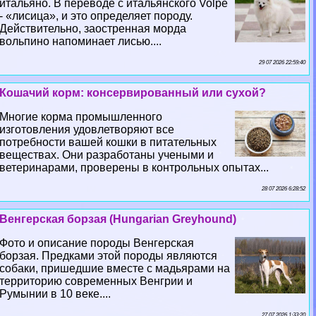
итальяно. В переводе с итальянского Volpe
- «лисица», и это определяет породу.
Действительно, заостренная морда
вольпино напоминает лисью....
29 07 2026 22:59:40
Кошачий корм: консервированный или сухой?
Многие корма промышленного
изготовления удовлетворяют все
потребности вашей кошки в питательных
веществах. Они разработаны учеными и
ветеринарами, проверены в контрольных опытах...
28 07 2026 6:28:52
Венгерская борзая (Hungarian Greyhound)
Фото и описание породы Венгерская
борзая. Предками этой породы являются
собаки, пришедшие вместе с мадьярами на
территорию современных Венгрии и
Румынии в 10 веке....
27 07 2026 1:33:20