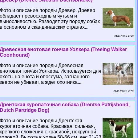
Фото и описание породы Древер. Древер
обладает превосходным чутьем и
выносливостью. Разводят эту породу собак
в основном в скандинавских странах....
24 06 2026 4:43:40
Древесная енотовая гончая Уолкера (Treeing Walker
Coonhound)
Фото и описание породы Древесная
енотовая гончая Уолкера. Используется для
охоты на енота и опоссума, загнанного
зверя не убивает, а ждет охотника....
23 06 2026 11:43:59
Дрентская куропаточная собака (Drentse Patrijshond,
Dutch Partridge Dog)
Фото и описание породы Дрентская
куропаточная собака. Красивая, сильная,
крепкого сложения с красивой, некрупной
головой. Высота в холке 58-66 см, вес 21-23