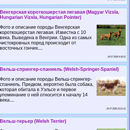
Венгерская короткошерстая легавая (Magyar Vizsla,
Hungarian Vizsla, Hungarian Pointer)
Фото и описание породы Венгерская
короткошерстая легавая. Известна с 10
века. Выведена в Венгрии. Одна из самых
чистокровных пород происходит от
восточных гончих....
26 07 2026 9:30:12
Вельш-спрингер-спаниель (Welsh-Springer-Spaniel)
Фото и описание породы Вельш-спрингер-
спаниель. Предком, вероятно была собака,
которая обитала в Уэльсе и первое
упоминание о ней относится к началу 14
века....
25 07 2026 23:21:12
Вельш-терьер (Welsh Terrier)