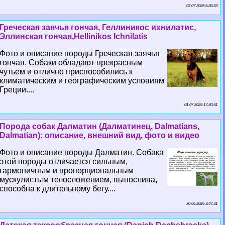
02 07 2026 6:30:33
Греческая заячья гончая, Геллиникос ихнилатис,
Эллинская гончая,Hellinikos Ichnilatis
Фото и описание породы Греческая заячья
гончая. Собаки обладают прекрасным
чутьем и отлично приспособились к
климатическим и географическим условиям
Греции....
01 07 2026 17:30:51
Порода собак Далматин (Далматинец, Dalmatians,
Dalmatian): описание, внешний вид, фото и видео
Фото и описание породы Далматин. Собака
этой породы отличается сильным,
гармоничным и пропорциональным
мускулистым телосложением, вынослива,
способна к длительному бегу....
30 06 2026 3:47:31