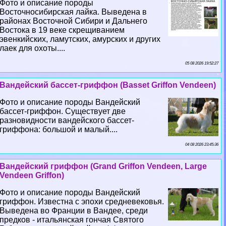
Фото и описание породы
Восточносибирская лайка. Выведена в
районах Восточной Сибири и Дальнего
Востока в 19 веке скрещиванием
эвенкийских, ламутских, амурских и других
лаек для охоты....
05 08 2026 19:52:27
Вандейский бассет-гриффон (Basset Griffon Vendeen)
Фото и описание породы Вандейский
бассет-гриффон. Существует две
разновидности вандейского бассет-
гриффона: большой и малый....
04 08 2026 23:45:36
Вандейский гриффон (Grand Griffon Vendeen, Large
Vendeen Griffon)
Фото и описание породы Вандейский
гриффон. Известна с эпохи средневековья.
Выведена во Франции в Вандее, среди
предков - итальянская гончая Святого