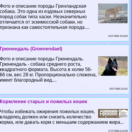
Фото и описание породы Гренландская
собака. Это одна из ездовых северных
пород собак типа хаски. Незначительно
отличается от эскимосской собаки, но
признана как самостоятельная порода....
19 07 2026 10:14:20
Грюнендаль (Groenendael)
Фото и описание породы Грюнендаль.
Грюнендаль - собака среднего роста,
квадратного формата. Высота в холке 56-
66 см, вес 28 кг. Пропорционально сложена,
имеет благородный вид....
18 07 2026 2:21:41
Кормление старых и пожилых кошек
Чтобы избежать ожирения пожилых кошек,
владелец должен или снизить количество
корма, или давать корм с меньшим содержанием жира...
17 07 2026 21:31:59