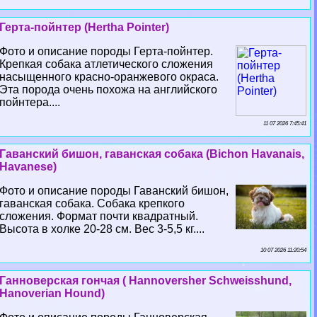
Герта-пойнтер (Hertha Pointer)
Фото и описание породы Герта-пойнтер.
Крепкая собака атлетического сложения
насыщенного красно-оранжевого окраса.
Эта порода очень похожа на английского
пойнтера....
11 07 2026 7:45:41
Гаванский бишон, гаванская собака (Bichon Havanais,
Havanese)
Фото и описание породы Гаванский бишон,
гаванская собака. Собака крепкого
сложения. Формат почти квадратный.
Высота в холке 20-28 см. Вес 3-5,5 кг....
10 07 2026 11:20:54
Ганноверская гончая ( Hannoversher Schweisshund,
Hanoverian Hound)