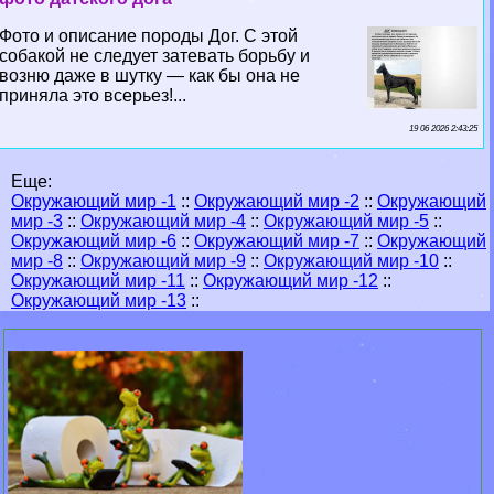
Фото и описание породы Дог. С этой
собакой не следует затевать борьбу и
возню даже в шутку — как бы она не
приняла это всерьез!...
19 06 2026 2:43:25
Еще:
Окружающий мир -1
::
Окружающий мир -2
::
Окружающий
мир -3
::
Окружающий мир -4
::
Окружающий мир -5
::
Окружающий мир -6
::
Окружающий мир -7
::
Окружающий
мир -8
::
Окружающий мир -9
::
Окружающий мир -10
::
Окружающий мир -11
::
Окружающий мир -12
::
Окружающий мир -13
::