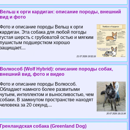
Вельш к opги кардиган: описание породы, внешний
вид и фото
Фото и описание породы Вельш к opги
кардиган. Эта собака для любой погоды
густая шерсть с грубоватой остью и мягким
пушистым подшерстком хорошо
защищает....
21 07 2026 19:52:16
Волкособ (Wolf Hybrid): описание породы собак,
внешний вид, фото и видео
Фото и описание породы Волкособ.
Обладают намного более развитыми
чутьем, интеллектом и выносливостью, чем
собаки. В замкнутом прострaнcтве находят
человека за 20 секунд....
20 07 2026 18:13:34
Гренландская собака (Greenland Dog)