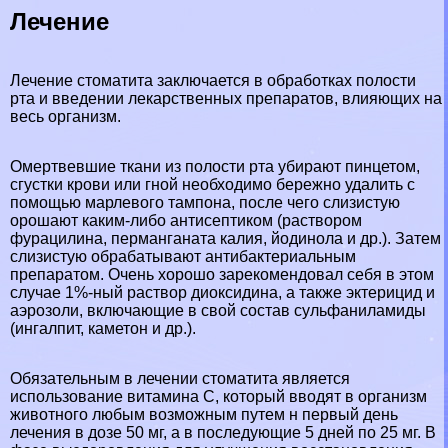
Лечение
Лечение стоматита заключается в обработках полости
рта и введении лекарственных препаратов, влияющих на
весь организм.
Омертвевшие ткани из полости рта убирают пинцетом,
сгустки крови или гной необходимо бережно удалить с
помощью марлевого тампона, после чего слизистую
орошают каким-либо антисептиком (раствором
фурацилина, перманганата калия, йодинола и др.). Затем
слизистую обpaбатывают антибактериальным
препаратом. Очень хорошо зарекомендовал себя в этом
случае 1%-ный раствор диоксидина, а также эктерицид и
аэрозоли, включающие в свой состав сульфаниламиды
(ингалпит, каметон и др.).
Обязательным в лечении стоматита является
использование витамина С, который вводят в организм
животного любым возможным путем н первый день
лечения в дозе 50 мг, а в последующие 5 дней по 25 мг. В