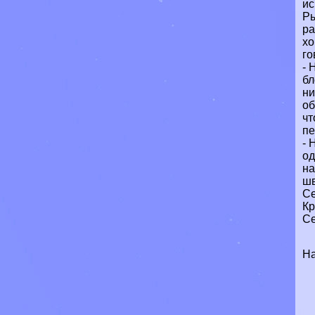
ис
Ры
ра
хо
го
- 
бл
ни
об
чт
пе
- 
од
на
шв
Се
Кр
Се
Н