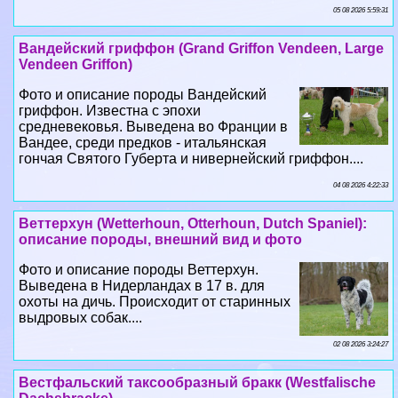
Vendeen Griffon)
Фото и описание породы Вандейский
гриффон. Известна с эпохи
средневековья. Выведена во Франции в
Вандее, среди предков - итальянская
гончая Святого Губерта и нивернейский гриффон....
04 08 2026 4:22:33
Веттерхун (Wetterhoun, Otterhoun, Dutch Spaniel):
описание породы, внешний вид и фото
Фото и описание породы Веттерхун.
Выведена в Нидерландах в 17 в. для
охоты на дичь. Происходит от старинных
выдровых собак....
02 08 2026 3:24:27
Вестфальский таксообразный бpaкк (Westfalische
Dachsbracke)
Фото и описание породы Вестфальский
таксообразный бpaкк. Порода этих собак