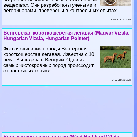
29 07 2026 15:31:45
Венгерская короткошерстая легавая (Magyar Vizsla,
Hungarian Vizsla, Hungarian Pointer)
Фото и описание породы Венгерская
короткошерстая легавая. Известна с 10
века. Выведена в Венгрии. Одна из
самых чистокровных пород происходит
от восточных гончих....
27 07 2026 9:41:38
Вест-хайленд-уайт-терьер (West Highland White
Terrier)
Фото и описание породы Вест-хайленд-уайт-терьер.