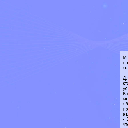
Ме
пр
се
Дл
кт
ус
Ка
мо
об
пр
ат
- 
чт