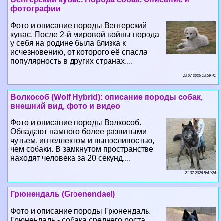
кувас. После 2-й мировой войны порода
у себя на родине была близка к
исчезновению, от которого её спасла
популярность в других странах....
23 07 2026 13:59:41
Волкособ (Wolf Hybrid): описание породы собак,
внешний вид, фото и видео
Фото и описание породы Волкособ.
Обладают намного более развитыми
чутьем, интеллектом и выносливостью,
чем собаки. В замкнутом прострaнcтве
находят человека за 20 секунд....
21 07 2026 5:41:24
Грюнендаль (Groenendael)
Фото и описание породы Грюнендаль.
Грюнендаль - собака среднего роста,
квадратного формата. Высота в холке
56-66 см, вес 28 кг. Пропорционально
сложена, имеет благородный вид....