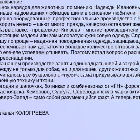
ключение.
нок нарядов для животных, по мнению Надежды Ивановны
ньше на домашних любимцев шили в основном любители, то
рошо оборудованные, профессиональные производства с б
ворить нечего – шьют много, правда, качество оставляет же
На выставке, - продолжает Князева, - многие производител
естящие модели или замысловатую джинсовую одежду. Спрос
шу попроще – надежная повседневная одежда, защищающая 
еспечивает нам достаточно большое количество оптовых за
о еле-еле успеваем отшивать. Поэтому встал вопрос о рас
реоснащении.
На нашем производстве заняты одиннадцать швей и закройщ
ежду не только для собак, но и для кошек, других животных
чиналось все буквально с «нуля»: сама придумывала дизай
ейную технику и ткани.
годня в шапочках, ботинках и комбинезонах от «ГН» форся
асноярска, Кемерово, Сургута. Северодвинскую марку акти
веро-Запад – само собой разумеющийся факт. А теперь во
аталья КОЛОГРЕЕВА