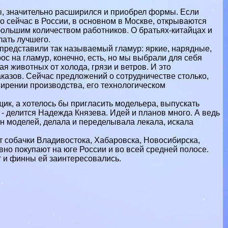
, значительно расширился и приобрел формы. Если
 сейчас в России, в основном в Москве, открываются
ольшим количеством работников. О братьях-китайцах и
лать лучшего.
и представили так называемый гламур: яркие, нарядные,
 на гламур, конечно, есть, но мы выбрали для себя
животных от холода, грязи и ветров. И это
казов. Сейчас предложений о сотрудничестве столько,
ширении производства, его технологическом
ик, а хотелось бы пригласить модельера, выпускать
, - делится Надежда Князева. Идей и планов много. А ведь
н моделей, делала и переделывала лекала, искала
т собачки Владивостока, Хабаровска, Новосибирска,
вно покупают на юге России и во всей средней полосе.
т и финны ей заинтересовались.