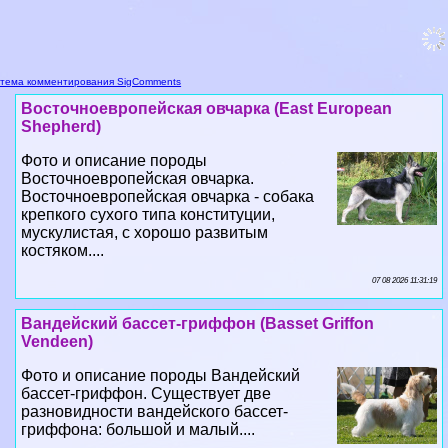
тема комментирования SigComments
Восточноевропейская овчарка (East European
Shepherd)
Фото и описание породы
Восточноевропейская овчарка.
Восточноевропейская овчарка - собака
крепкого сухого типа конституции,
мускулистая, с хорошо развитым
костяком....
07 08 2026 11:31:19
Вандейский бассет-гриффон (Basset Griffon
Vendeen)
Фото и описание породы Вандейский
бассет-гриффон. Существует две
разновидности вандейского бассет-
гриффона: большой и малый....
05 08 2026 5:59:31
Вандейский гриффон (Grand Griffon Vendeen, Large