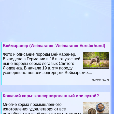
Веймаранер (Weimaraner, Weimaraner Vorsterhund)
Фото и описание породы Веймаранер.
Выведена в Германии в 16 в. от угасшей
ныне породы серых легавых Святого
Людовика. В начале 19 в. эту породу
усовершенствовали эрцгерцоги Веймарские....
31 07 2026 15:44:29
Кошачий корм: консервированный или сухой?
Многие корма промышленного
изготовления удовлетворяют все
потребности вашей кошки в питательных
веществах. Они разработаны учеными и
ветеринарами, проверены в контрольных опытах...