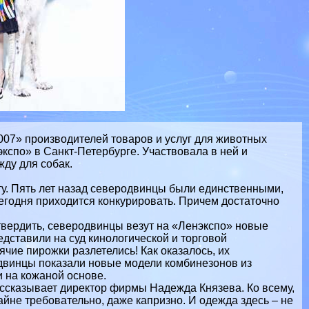
7» производителей товаров и услуг для животных
спо» в Санкт-Петербурге. Участвовала в ней и
ду для собак.
ту. Пять лет назад северодвинцы были единственными,
егодня приходится конкурировать. Причем достаточно
твердить, северодвинцы везут на «Ленэкспо» новые
дставили на суд кинологической и торговой
ячие пирожки разлетелись! Как оказалось, их
родвинцы показали новые модели комбинезонов из
и на кожаной основе.
рассказывает директор фирмы Надежда Князева. Ко всему,
йне требовательно, даже капризно. И одежда здесь – не