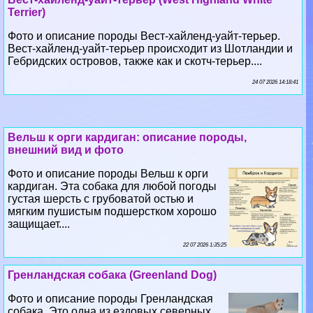
Вест-хайленд-уайт-терьер происходит из Шотландии и
Гебридских островов, также как и скотч-терьер....
24 07 2026 14:18:41
Вельш к opги кардиган: описание породы,
внешний вид и фото
Фото и описание породы Вельш к opги
кардиган. Эта собака для любой погоды
густая шерсть с грубоватой остью и
мягким пушистым подшерстком хорошо
защищает....
22 07 2026 1:35:25
Гренландская собака (Greenland Dog)
Фото и описание породы Гренландская
собака. Это одна из ездовых северных
пород собак типа хаски. Незначительно
отличается от эскимосской собаки, но
признана как самостоятельная порода....