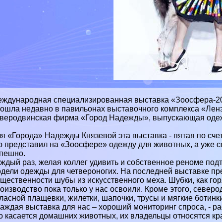
ждународная специализированная выставка «Зоосфера-200
ошла недавно в павильонах выставочного комплекса «Ленэк
веродвинская фирма «Город Надежды», выпускающая одеж
я «Города» Надежды Князевой эта выставка - пятая по сче
о представил на «Зоосфере» одежду для животных, а уже с
пешно.
ждый раз, желая коллег удивить и собственное реноме под
дели одежды для четвероногих. На последней выставке пре
щественности шубы из искусственного меха. Шубки, как гор
оизводство пока только у нас освоили. Кроме этого, севе
ласной плащевки, жилетки, шапочки, трусы и мягкие ботинк
Каждая выставка для нас – хороший мониторинг спроса, - 
о касается домашних животных, их владельцы относятся кра