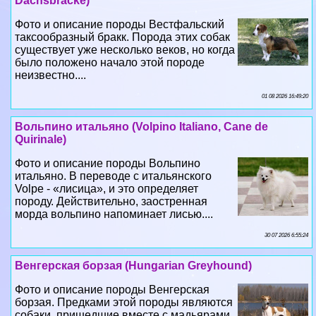
существует уже несколько веков, но когда
было положено начало этой породе
неизвестно....
01 08 2026 16:49:20
Вольпино итальяно (Volpino Italiano, Cane de
Quirinale)
Фото и описание породы Вольпино
итальяно. В переводе с итальянского
Volpe - «лисица», и это определяет
породу. Действительно, заостренная
морда вольпино напоминает лисью....
30 07 2026 6:55:24
Венгерская борзая (Hungarian Greyhound)
Фото и описание породы Венгерская
борзая. Предками этой породы являются
собаки, пришедшие вместе с мадьярами
на территорию современных Венгрии и
Румынии в 10 веке....