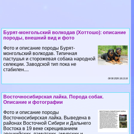
Бурят-монгольский волкодав (Хоттошо): описание
породы, внешний вид и фото
Фото и описание породы Бурят-
монгольский волкодав. Типичная
пастушья и сторожевая собака народной
селекции. Заводской тип пока не
стабилен....
08 08 2026 18:13:16
Восточносибирская лайка. Порода собак.
Описание и фотографии
Фото и описание породы
Восточносибирская лайка. Выведена в
районах Восточной Сибири и Дальнего
Востока в 19 веке скрещиванием
эвенкийских, ламутских, амурских и
других лаек для охоты....
06 08 2026 10:16:58