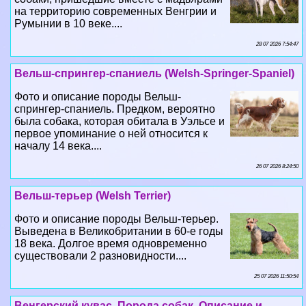
28 07 2026 7:54:47
Вельш-спрингер-спаниель (Welsh-Springer-Spaniel)
Фото и описание породы Вельш-
спрингер-спаниель. Предком, вероятно
была собака, которая обитала в Уэльсе и
первое упоминание о ней относится к
началу 14 века....
26 07 2026 8:24:50
Вельш-терьер (Welsh Terrier)
Фото и описание породы Вельш-терьер.
Выведена в Великобритании в 60-е годы
18 века. Долгое время одновременно
существовали 2 разновидности....
25 07 2026 11:50:54
Венгерский кувас. Порода собак. Описание и
фотографии
Фото и описание породы Венгерский