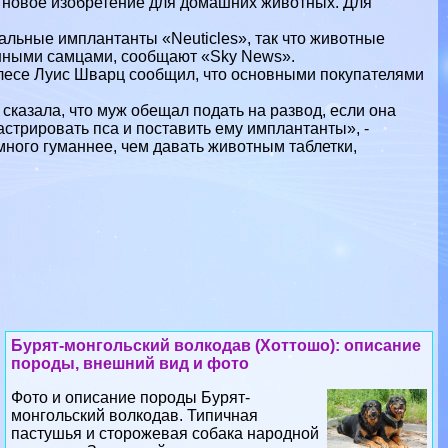
новое изобретение для домашних животных. Для
льные имплантанты «Neuticles», так что животные
енными самцами, сообщают «Sky News».
лесе Луис Шварц сообщил, что основными покупателями
сказала, что муж обещал подать на развод, если она
кастрировать пса и поставить ему имплантанты», -
много гуманнее, чем давать животным таблетки,
Бурят-монгольский волкодав (Хоттошо): описание
породы, внешний вид и фото
Фото и описание породы Бурят-
монгольский волкодав. Типичная
пастушья и сторожевая собака народной