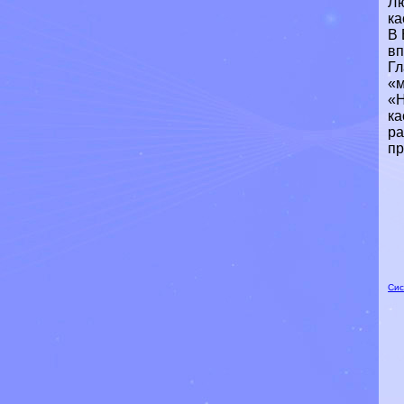
Лю
ка
В 
вп
Гл
«м
«Н
ка
ра
пр
Сис