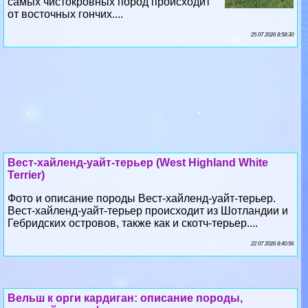
самых чистокровных пород происходит
от восточных гончих....
25 07 2026 8:58:30
Вест-хайленд-уайт-терьер (West Highland White
Terrier)
Фото и описание породы Вест-хайленд-уайт-терьер.
Вест-хайленд-уайт-терьер происходит из Шотландии и
Гебридских островов, также как и скотч-терьер....
22 07 2026 8:40:56
Вельш к opги кардиган: описание породы,