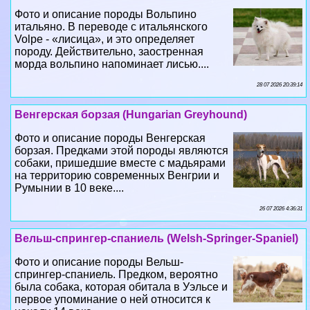
Фото и описание породы Вольпино
итальяно. В переводе с итальянского
Volpe - «лисица», и это определяет
породу. Действительно, заостренная
морда вольпино напоминает лисью....
28 07 2026 20:39:14
Венгерская борзая (Hungarian Greyhound)
Фото и описание породы Венгерская
борзая. Предками этой породы являются
собаки, пришедшие вместе с мадьярами
на территорию современных Венгрии и
Румынии в 10 веке....
26 07 2026 4:36:31
Вельш-спрингер-спаниель (Welsh-Springer-Spaniel)
Фото и описание породы Вельш-
спрингер-спаниель. Предком, вероятно
была собака, которая обитала в Уэльсе и
первое упоминание о ней относится к