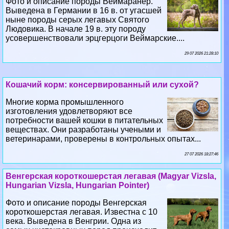
Фото и описание породы Веймаранер.
Выведена в Германии в 16 в. от угасшей
ныне породы серых легавых Святого
Людовика. В начале 19 в. эту породу
усовершенствовали эрцгерцоги Веймарские....
29 07 2026 21:28:10
Кошачий корм: консервированный или сухой?
Многие корма промышленного
изготовления удовлетворяют все
потребности вашей кошки в питательных
веществах. Они разработаны учеными и
ветеринарами, проверены в контрольных опытах...
27 07 2026 18:27:46
Венгерская короткошерстая легавая (Magyar Vizsla,
Hungarian Vizsla, Hungarian Pointer)
Фото и описание породы Венгерская
короткошерстая легавая. Известна с 10
века. Выведена в Венгрии. Одна из