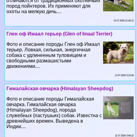
отличаются от традиционных охотничьих
пород пойнтеров. Их применяют для
охоты на мелкую дичь....
15 07 2026 21:42:12
Глен оф Имаал терьер (Glen of Imaal Terrier)
Фото и описание породы Глен оф Имаал
терьер. Ловкая, сильная, энергичная
собака с удлиненным туловищем и
свободными размашистыми
движениями....
13 07 2026 5:23:38
Гималайская овчарка (Himalayan Sheepdog)
Фото и описание породы Гималайская
овчарка. Гималайская овчарка
(Himalayan Sheepdog), порода
служебных (пастушьих) собак. Известна с
древнейших времен. Выведена в
Индии....
11 07 2026 0:46:12