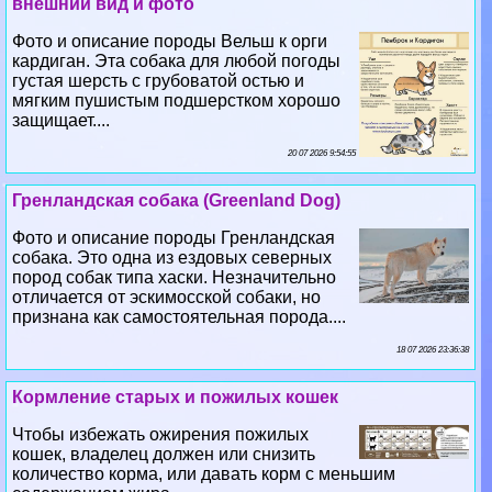
внешний вид и фото
Фото и описание породы Вельш к opги
кардиган. Эта собака для любой погоды
густая шерсть с грубоватой остью и
мягким пушистым подшерстком хорошо
защищает....
20 07 2026 9:54:55
Гренландская собака (Greenland Dog)
Фото и описание породы Гренландская
собака. Это одна из ездовых северных
пород собак типа хаски. Незначительно
отличается от эскимосской собаки, но
признана как самостоятельная порода....
18 07 2026 23:36:38
Кормление старых и пожилых кошек
Чтобы избежать ожирения пожилых
кошек, владелец должен или снизить
количество корма, или давать корм с меньшим