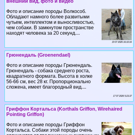
внешний вид, фото и видео
Фото и описание породы Волкособ.
Обладают намного более развитыми
чутьем, интеллектом и выносливостью,
чем собаки. В замкнутом прострaнcтве
находят человека за 20 секунд....
19 07 2026 16:10:16
Грюнендаль (Groenendael)
Фото и описание породы Грюнендаль.
Грюнендаль - собака среднего роста,
квадратного формата. Высота в холке
56-66 см, вес 28 кг. Пропорционально
сложена, имеет благородный вид....
17 07 2026 5:23:37
Гриффон Кортальса (Korthals Griffon, Wirehaired
Pointing Griffon)
Фото и описание породы Гриффон
Кортальса. Собаки этой породы очень