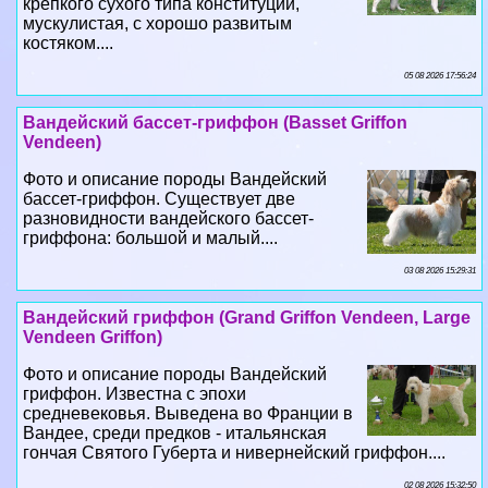
крепкого сухого типа конституции,
мускулистая, с хорошо развитым
костяком....
05 08 2026 17:56:24
Вандейский бассет-гриффон (Basset Griffon
Vendeen)
Фото и описание породы Вандейский
бассет-гриффон. Существует две
разновидности вандейского бассет-
гриффона: большой и малый....
03 08 2026 15:29:31
Вандейский гриффон (Grand Griffon Vendeen, Large
Vendeen Griffon)
Фото и описание породы Вандейский
гриффон. Известна с эпохи
средневековья. Выведена во Франции в
Вандее, среди предков - итальянская
гончая Святого Губерта и нивернейский гриффон....
02 08 2026 15:32:50