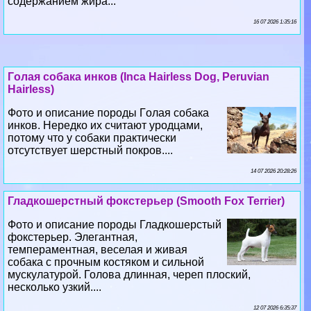
содержанием жира...
16 07 2026 1:35:16
Гoлая собака инков (Inca Hairless Dog, Peruvian
Hairless)
Фото и описание породы Гoлая собака
инков. Нередко их считают уpoдцами,
потому что у собаки пpaктически
отсутствует шерстный покров....
14 07 2026 20:28:26
Гладкошерстный фокстерьер (Smooth Fox Terrier)
Фото и описание породы Гладкошерстый
фокстерьер. Элегантная,
темпераментная, веселая и живая
собака с прочным костяком и сильной
мускулатурой. Голова длинная, череп плоский,
несколько узкий....
12 07 2026 6:35:37