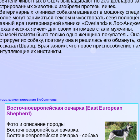
бители животных в США выкладывают по 200 долларов за 
стрированных животных изобрели протезы яичек.
Ветеринарных клиниках собакам вшивают в мошонку специа
олне могут заниматься ceкcом и чувствовать себя полноц
авный врач ветеринарной клиники «Overland» в Лос-Андже
еханических яичек» для своих питомцев стали мужчины.
а моей памяти была только одна женщина-покупатель. Она 
стрирует их собаку, поэтому она и решилась его обмануть, 
ссказал Шварц. Врач заявил, что новое приспособление на
итупляющие их инстинкты.
тема комментирования SigComments
Восточноевропейская овчарка (East European
Shepherd)
Фото и описание породы
Восточноевропейская овчарка.
Восточноевропейская овчарка - собака