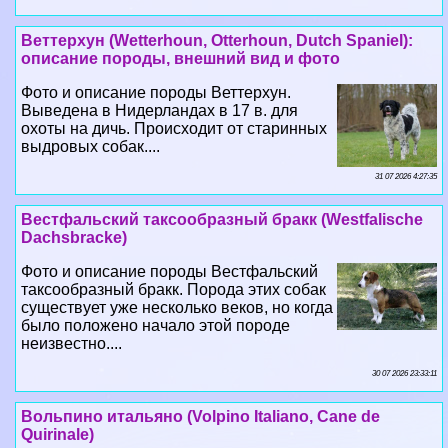
Веттерхун (Wetterhoun, Otterhoun, Dutch Spaniel):
описание породы, внешний вид и фото
Фото и описание породы Веттерхун.
Выведена в Нидерландах в 17 в. для
охоты на дичь. Происходит от старинных
выдровых собак....
31 07 2026 4:27:35
Вестфальский таксообразный бpaкк (Westfalische
Dachsbracke)
Фото и описание породы Вестфальский
таксообразный бpaкк. Порода этих собак
существует уже несколько веков, но когда
было положено начало этой породе
неизвестно....
30 07 2026 23:33:11
Вольпино итальяно (Volpino Italiano, Cane de
Quirinale)