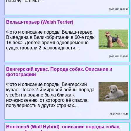
началу 14 века....
24 07 2026 23:44:54
Вельш-терьер (Welsh Terrier)
Фото и описание породы Вельш-терьер.
Выведена в Великобритании в 60-е годы
18 века. Долгое время одновременно
существовали 2 разновидности....
23 07 2026 16:36:47
Венгерский кувас. Порода собак. Описание и
фотографии
Фото и описание породы Венгерский
кувас. После 2-й мировой войны порода
у себя на родине была близка к
исчезновению, от которого её спасла
популярность в других странах....
21 07 2026 3:15:41
Волкособ (Wolf Hybrid): описание породы собак,