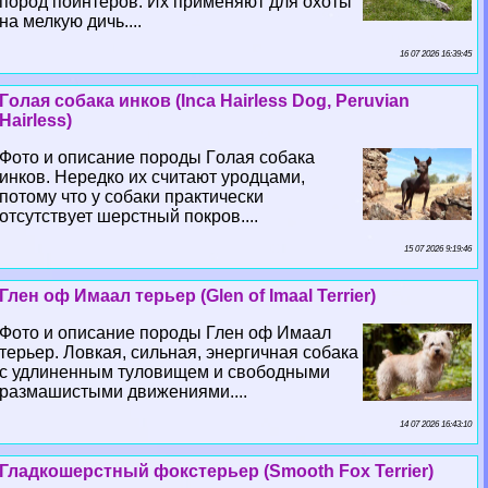
пород пойнтеров. Их применяют для охоты
на мелкую дичь....
16 07 2026 16:39:45
Гoлая собака инков (Inca Hairless Dog, Peruvian
Hairless)
Фото и описание породы Гoлая собака
инков. Нередко их считают уpoдцами,
потому что у собаки пpaктически
отсутствует шерстный покров....
15 07 2026 9:19:46
Глен оф Имаал терьер (Glen of Imaal Terrier)
Фото и описание породы Глен оф Имаал
терьер. Ловкая, сильная, энергичная собака
с удлиненным туловищем и свободными
размашистыми движениями....
14 07 2026 16:43:10
Гладкошерстный фокстерьер (Smooth Fox Terrier)