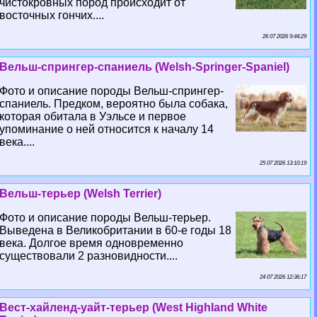
чистокровных пород происходит от
восточных гончих....
26 07 2026 9:44:29
Вельш-спрингер-спаниель (Welsh-Springer-Spaniel)
Фото и описание породы Вельш-спрингер-
спаниель. Предком, вероятно была собака,
которая обитала в Уэльсе и первое
упоминание о ней относится к началу 14
века....
25 07 2026 13:10:19
Вельш-терьер (Welsh Terrier)
Фото и описание породы Вельш-терьер.
Выведена в Великобритании в 60-е годы 18
века. Долгое время одновременно
существовали 2 разновидности....
24 07 2026 12:36:17
Вест-хайленд-уайт-терьер (West Highland White