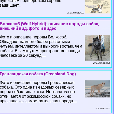
пушистым подшерстком хорошо
защищает....
21 07 2026 11:26:32
Волкособ (Wolf Hybrid): описание породы собак,
внешний вид, фото и видео
Фото и описание породы Волкособ.
Обладают намного более развитыми
чутьем, интеллектом и выносливостью, чем
собаки. В замкнутом прострaнcтве находят
человека за 20 секунд....
20 07 2026 20:33:36
Гренландская собака (Greenland Dog)
Фото и описание породы Гренландская
собака. Это одна из ездовых северных
пород собак типа хаски. Незначительно
отличается от эскимосской собаки, но
признана как самостоятельная порода....
19 07 2026 5:22:55