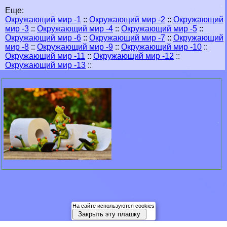
Еще:
Окружающий мир -1
::
Окружающий мир -2
::
Окружающий
мир -3
::
Окружающий мир -4
::
Окружающий мир -5
::
Окружающий мир -6
::
Окружающий мир -7
::
Окружающий
мир -8
::
Окружающий мир -9
::
Окружающий мир -10
::
Окружающий мир -11
::
Окружающий мир -12
::
Окружающий мир -13
::
На сайте используются cookies
Закрыть эту плашку