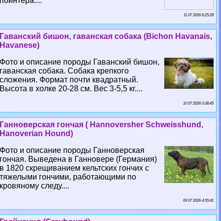
пойнтера....
11 07 2026 6:25:28
Гаванский бишон, гаванская собака (Bichon Havanais,
Havanese)
Фото и описание породы Гаванский бишон,
гаванская собака. Собака крепкого
сложения. Формат почти квадратный.
Высота в холке 20-28 см. Вес 3-5,5 кг....
10 07 2026 0:38:45
Ганноверская гончая ( Hannoversher Schweisshund,
Hanoverian Hound)
Фото и описание породы Ганноверская
гончая. Выведена в Ганновере (Германия)
в 1820 скрещиванием кельтских гончих с
тяжелыми гончими, работающими по
кровяному следу....
09 07 2026 4:55:41