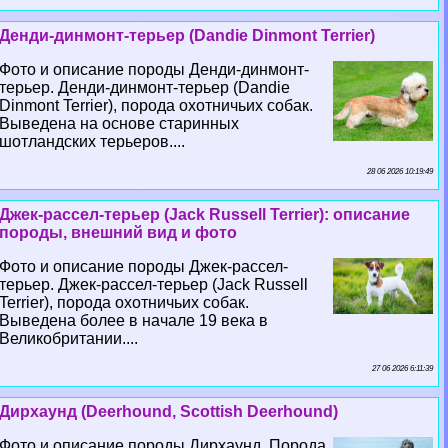
Денди-динмонт-терьер (Dandie Dinmont Terrier)
Фото и описание породы Денди-динмонт-
терьер. Денди-динмонт-терьер (Dandie
Dinmont Terrier), порода охотничьих собак.
Выведена на основе старинных
шотландских терьеров....
28 06 2026 10:19:49
Джек-рассел-терьер (Jack Russell Terrier): описание
породы, внешний вид и фото
Фото и описание породы Джек-рассел-
терьер. Джек-рассел-терьер (Jack Russell
Terrier), порода охотничьих собак.
Выведена более в начале 19 века в
Великобритании....
27 06 2026 6:11:39
Дирхаунд (Deerhound, Scottish Deerhound)
Фото и описание породы Дирхаунд. Порода