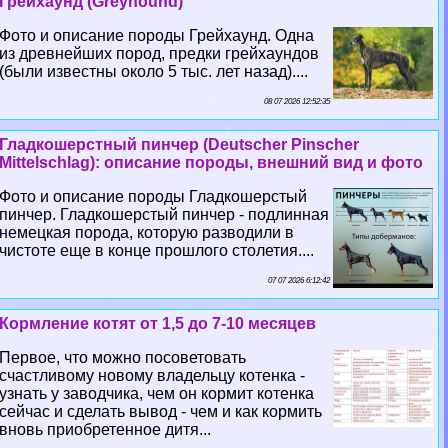
Грейхаунд (Greyhound)
Фото и описание породы Грейхаунд. Одна
из древнейших пород, предки грейхаундов
(были известны около 5 тыс. лет назад)....
08 07 2026 12:52:35
Гладкошерстный пинчер (Deutscher Pinscher
Mittelschlag): описание породы, внешний вид и фото
Фото и описание породы Гладкошерстый
пинчер. Гладкошерстый пинчер - подлинная
немецкая порода, которую разводили в
чистоте еще в конце прошлого столетия....
07 07 2026 6:12:42
Кормление котят от 1,5 до 7-10 месяцев
Первое, что можно посоветовать
счастливому новому владельцу котенка -
узнать у заводчика, чем он кормит котенка
сейчас и сделать вывод - чем и как кормить
вновь приобретенное дитя...