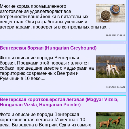
Многие корма промышленного
изготовления удовлетворяют все
потребности вашей кошки в питательных
веществах. Они разработаны учеными и
ветеринарами, проверены в контрольных опытах...
28 07 2026 10:33:10
Венгерская борзая (Hungarian Greyhound)
Фото и описание породы Венгерская
борзая. Предками этой породы являются
собаки, пришедшие вместе с мадьярами на
территорию современных Венгрии и
Румынии в 10 веке....
27 07 2026 16:15:28
Венгерская короткошерстая легавая (Magyar Vizsla,
Hungarian Vizsla, Hungarian Pointer)
Фото и описание породы Венгерская
короткошерстая легавая. Известна с 10
века. Выведена в Венгрии. Одна из самых