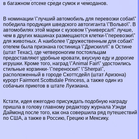
в багажном отсеке среди сумок и чемоданов.
В номинации \"лучший автомобиль для перевозки собак\"
победила продукция шведского автогиганта \"Вольво\". В
автомобилях этой марки с кузовом \"универсал\" лучше,
чем в других машинах размещаются клетки-\"перевозки\"
для животных. А наиболее \"дружественным для собак\"
отелем была признана гостиница \"Дрискилл\" в Остине
(штат Техас), где четвероногим постояльцам
предоставляют удобные кровати, вкусную еду и дорогие
игрушки. Кроме того, наград \"Animal Fair\" удостоились
стильные корзинки- \"переноски\" \"Sherpa\",
расположенный в городе Скоттсдейл (штат Аризона)
курорт Fairmont Scottsdale Princess, а также один из
собачьих приютов в штате Луизиана.
Кстати, идея ежегодно присуждать подобную награду
пришла в голову главному редактору журнала Уэнди
Даймонд после того, как она совершила ряд путешествий
по США, а также в Россию, Грецию и Мексику.