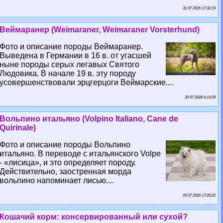
31 07 2026 17:32:19
Веймаранер (Weimaraner, Weimaraner Vorsterhund)
Фото и описание породы Веймаранер.
Выведена в Германии в 16 в. от угасшей
ныне породы серых легавых Святого
Людовика. В начале 19 в. эту породу
усовершенствовали эрцгерцоги Веймарские....
30 07 2026 6:19:39
Вольпино итальяно (Volpino Italiano, Cane de
Quirinale)
Фото и описание породы Вольпино
итальяно. В переводе с итальянского Volpe
- «лисица», и это определяет породу.
Действительно, заостренная морда
вольпино напоминает лисью....
29 07 2026 17:26:22
Кошачий корм: консервированный или сухой?