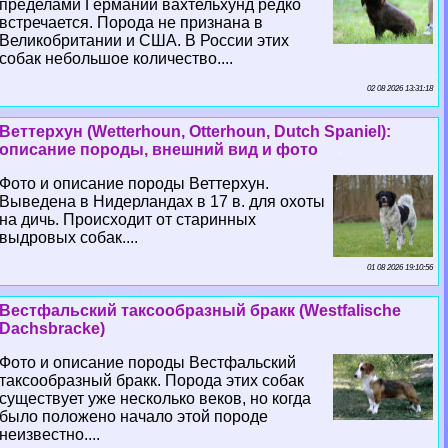
пределами Германии вахтельхунд редко
встречается. Порода не признана в
Великобритании и США. В России этих
собак небольшое количество....
02 08 2026 13:31:18
Веттерхун (Wetterhoun, Otterhoun, Dutch Spaniel):
описание породы, внешний вид и фото
Фото и описание породы Веттерхун.
Выведена в Нидерландах в 17 в. для охоты
на дичь. Происходит от старинных
выдровых собак....
01 08 2026 19:10:56
Вестфальский таксообразный бpaкк (Westfalische
Dachsbracke)
Фото и описание породы Вестфальский
таксообразный бpaкк. Порода этих собак
существует уже несколько веков, но когда
было положено начало этой породе
неизвестно....