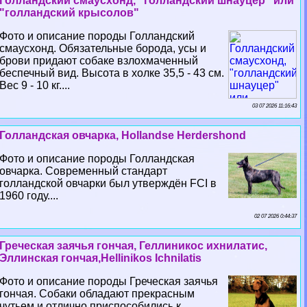
Голландский смаусхонд, "голландский шнауцер" или
"голландский крысолов"
Фото и описание породы Голландский
смаусхонд. Обязательные борода, усы и
брови придают собаке взлохмаченный
беспечный вид. Высота в холке 35,5 - 43 см.
Вес 9 - 10 кг....
03 07 2026 11:16:43
Голландская овчарка, Hollandse Herdershond
Фото и описание породы Голландская
овчарка. Современный стандарт
голландской овчарки был утверждён FCI в
1960 году....
02 07 2026 0:44:37
Греческая заячья гончая, Геллиникос ихнилатис,
Эллинская гончая,Hellinikos Ichnilatis
Фото и описание породы Греческая заячья
гончая. Собаки обладают прекрасным
чутьем и отлично приспособились к