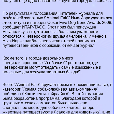
получил еще одно название - \"лучший город для собак\".
По результатам голосования читателей журнала для
любителей животных \"Animal Fair\" Нью-Йорк удостоился
этого титула и награды Cesar Five Dog Bone Awards 2008,
сообщает ИТАР-ТАСС. Этот приз был присужден
мегаполису за то, что здесь с большим уважением
относятся к четвероногим друзьям человека. Именно в
Нью-Йорке наибольшее число отелей принимают
путешественников с собаками, отмечает журнал.
Кроме того, в городе довольно много
специализированных \"собачьих\" ресторанов, где
четвероногие могут отведать \"самые изысканные и
полезные для желудка животных блюда\".
Всего \"Animal Fair\" вручает призы в 7 номинациях. Так, в
категории \"самая собаколюбивая авиакомпания\"
победила \"Континентал эйрлайнз\". В этой компании
была разработана программа, благодаря которой в
грузовых отсеках самолетов было выделено
специальное место для собачьих клеток. Теперь
животные путешествуют в \"салоне для животных\", а не