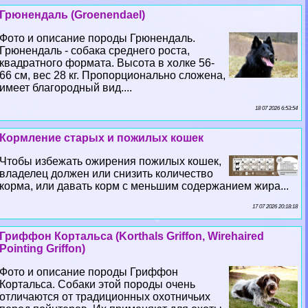
Грюнендаль (Groenendael)
Фото и описание породы Грюнендаль.
Грюнендаль - собака среднего роста,
квадратного формата. Высота в холке 56-
66 см, вес 28 кг. Пропорционально сложена,
имеет благородный вид....
18 07 2026 6:53:54
Кормление старых и пожилых кошек
Чтобы избежать ожирения пожилых кошек,
владелец должен или снизить количество
корма, или давать корм с меньшим содержанием жира...
17 07 2026 20:18:18
Гриффон Кортальса (Korthals Griffon, Wirehaired
Pointing Griffon)
Фото и описание породы Гриффон
Кортальса. Собаки этой породы очень
отличаются от традиционных охотничьих