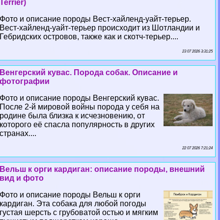
Terrier)
Фото и описание породы Вест-хайленд-уайт-терьер.
Вест-хайленд-уайт-терьер происходит из Шотландии и
Гебридских островов, также как и скотч-терьер....
23 07 2026 3:31:25
Венгерский кувас. Порода собак. Описание и
фотографии
Фото и описание породы Венгерский кувас.
После 2-й мировой войны порода у себя на
родине была близка к исчезновению, от
которого её спасла популярность в других
странах....
22 07 2026 7:21:24
Вельш к opги кардиган: описание породы, внешний
вид и фото
Фото и описание породы Вельш к opги
кардиган. Эта собака для любой погоды
густая шерсть с грубоватой остью и мягким