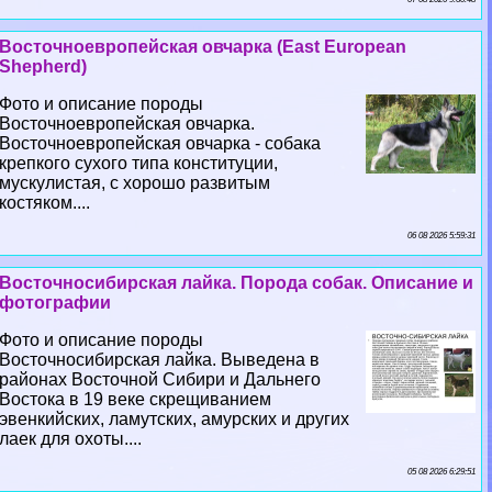
Восточноевропейская овчарка (East European
Shepherd)
Фото и описание породы
Восточноевропейская овчарка.
Восточноевропейская овчарка - собака
крепкого сухого типа конституции,
мускулистая, с хорошо развитым
костяком....
06 08 2026 5:59:31
Восточносибирская лайка. Порода собак. Описание и
фотографии
Фото и описание породы
Восточносибирская лайка. Выведена в
районах Восточной Сибири и Дальнего
Востока в 19 веке скрещиванием
эвенкийских, ламутских, амурских и других
лаек для охоты....
05 08 2026 6:29:51