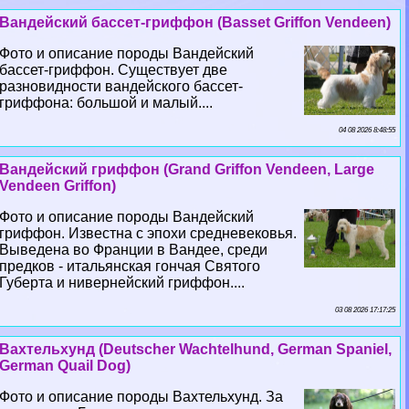
Вандейский бассет-гриффон (Basset Griffon Vendeen)
Фото и описание породы Вандейский
бассет-гриффон. Существует две
разновидности вандейского бассет-
гриффона: большой и малый....
04 08 2026 8:48:55
Вандейский гриффон (Grand Griffon Vendeen, Large
Vendeen Griffon)
Фото и описание породы Вандейский
гриффон. Известна с эпохи средневековья.
Выведена во Франции в Вандее, среди
предков - итальянская гончая Святого
Губерта и нивернейский гриффон....
03 08 2026 17:17:25
Вахтельхунд (Deutscher Wachtelhund, German Spaniel,
German Quail Dog)
Фото и описание породы Вахтельхунд. За