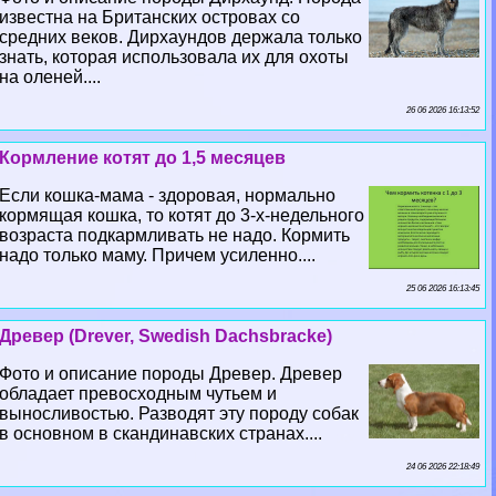
известна на Британских островах со
средних веков. Дирхаундов держала только
знать, которая использовала их для охоты
на оленей....
26 06 2026 16:13:52
Кормление котят до 1,5 месяцев
Если кошка-мама - здоровая, нормально
кормящая кошка, то котят до 3-х-недельного
возраста подкармливать не надо. Кормить
надо только маму. Причем усиленно....
25 06 2026 16:13:45
Древер (Drever, Swedish Dachsbracke)
Фото и описание породы Древер. Древер
обладает превосходным чутьем и
выносливостью. Разводят эту породу собак
в основном в скандинавских странах....
24 06 2026 22:18:49