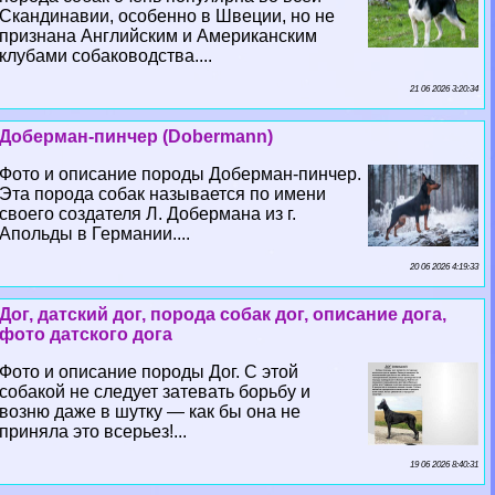
Скандинавии, особенно в Швеции, но не
признана Английским и Американским
клубами собаководства....
21 06 2026 3:20:34
Доберман-пинчер (Dobermann)
Фото и описание породы Доберман-пинчер.
Эта порода собак называется по имени
своего создателя Л. Добермана из г.
Апольды в Германии....
20 06 2026 4:19:33
Дог, датский дог, порода собак дог, описание дога,
фото датского дога
Фото и описание породы Дог. С этой
собакой не следует затевать борьбу и
возню даже в шутку — как бы она не
приняла это всерьез!...
19 06 2026 8:40:31