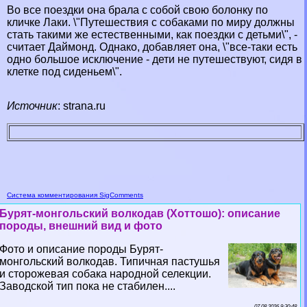
Во все поездки она брала с собой свою болонку по
кличке Лаки. \"Путешествия с собаками по миру должны
стать такими же естественными, как поездки с детьми\", -
считает Даймонд. Однако, добавляет она, \"все-таки есть
одно большое исключение - дети не путешествуют, сидя в
клетке под сиденьем\".
Источник
: strana.ru
Система комментирования SigComments
Бурят-монгольский волкодав (Хоттошо): описание
породы, внешний вид и фото
Фото и описание породы Бурят-
монгольский волкодав. Типичная пастушья
и сторожевая собака народной селекции.
Заводской тип пока не стабилен....
07 08 2026 9:30:48