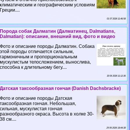
климатическим и географическим условиям
Греции....
01 07 2026 11:46:58
Порода собак Далматин (Далматинец, Dalmatians,
Dalmatian): описание, внешний вид, фото и видео
Фото и описание породы Далматин. Собака
этой породы отличается сильным,
гармоничным и пропорциональным
мускулистым телосложением, вынослива,
способна к длительному бегу....
30 06 2026 11:12:36
Датская таксообразная гончая (Danish Dachsbracke)
Фото и описание породы Датская
таксообразная гончая. Небольшая,
сильная, мускулистая гончая
разнообразного окраса. Высота в холке 30-
38 см....
29 06 2026 18:44:38