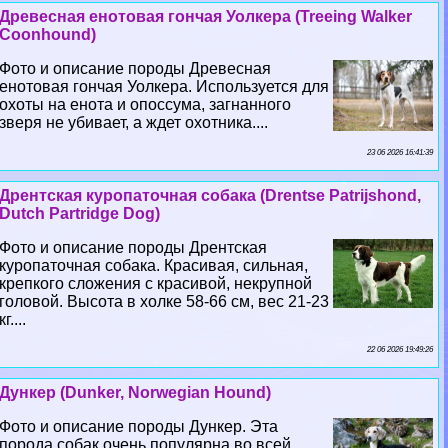
Древесная енотовая гончая Уолкера (Treeing Walker
Coonhound)
Фото и описание породы Древесная
енотовая гончая Уолкера. Используется для
охоты на енота и опоссума, загнанного
зверя не убивает, а ждет охотника....
23 06 2026 16:41:39
Дрентская куропаточная собака (Drentse Patrijshond,
Dutch Partridge Dog)
Фото и описание породы Дрентская
куропаточная собака. Красивая, сильная,
крепкого сложения с красивой, некрупной
головой. Высота в холке 58-66 см, вес 21-23
кг....
22 06 2026 19:49:26
Дункер (Dunker, Norwegian Hound)
Фото и описание породы Дункер. Эта
порода собак очень популярна во всей