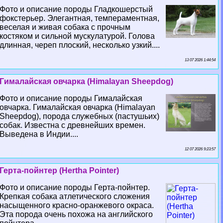
Фото и описание породы Гладкошерстый
фокстерьер. Элегантная, темпераментная,
веселая и живая собака с прочным
костяком и сильной мускулатурой. Голова
длинная, череп плоский, несколько узкий....
13 07 2026 1:44:54
Гималайская овчарка (Himalayan Sheepdog)
Фото и описание породы Гималайская
овчарка. Гималайская овчарка (Himalayan
Sheepdog), порода служебных (пастушьих)
собак. Известна с древнейших времен.
Выведена в Индии....
12 07 2026 9:23:57
Герта-пойнтер (Hertha Pointer)
Фото и описание породы Герта-пойнтер.
Крепкая собака атлетического сложения
насыщенного красно-оранжевого окраса.
Эта порода очень похожа на английского