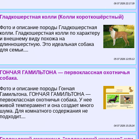
06 07 2026 22:17:39
Гладкошерстная колли (Колли короткошёрстный)
Фото и описание породы Гладкошерстная
колли. Гладкошерстная колли по хаpaктеру
и внешнему виду похожа на
длинношерстную. Это идеальная собака
для семьи....
05 07 2026 13:55:13
ГОНЧАЯ ГАМИЛЬТОНА — первоклассная охотничья
собака.
Фото и описание породы Гончая
Гамильтона. ГОНЧАЯ ГАМИЛЬТОНА —
первоклассная охотничья собака. У нее
живой темперамент и она создает много
шума. Для комнатного содержания не
подходит....
04 07 2026 15:35:24