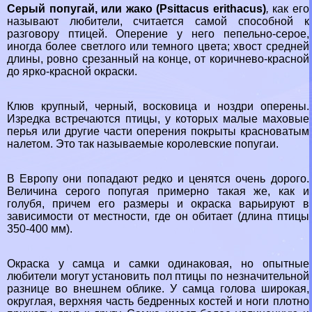
Серый попугай, или жако (Psittacus erithacus)
,
как его
называют любители, считается самой способной к
разговору птицей. Оперение у него пепельно-серое,
иногда более светлого или темного цвета; хвост средней
длины, ровно срезанный на конце, от коричнево-красной
до ярко-красной окраски.
Клюв крупный, черный, восковица и ноздри оперены.
Изредка встречаются птицы, у которых малые маховые
перья или другие части оперения покрыты красноватым
налетом. Это так называемые королевские попугаи.
В Европу они попадают редко и ценятся очень дорого.
Величина серого попугая примерно такая же, как и
гoлyбя, причем его размеры и окраска варьируют в
зависимости от местности, где он обитает (длина птицы
350-400 мм).
Окраска у самца и самки одинаковая, но опытные
любители могут установить пол птицы по незначительной
разнице во внешнем облике. У самца голова широкая,
округлая, верхняя часть бедренных костей и ноги плотно