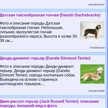
28 06 2026 10:36:37
Датская таксообразная гончая (Danish Dachsbracke)
Фото и описание породы Датская
таксообразная гончая. Небольшая,
сильная, мускулистая гончая
разнообразного окраса. Высота в холке 30-
38 см....
27 06 2026 4:22:15
Денди-динмонт-терьер (Dandie Dinmont Terrier)
Фото и описание породы Денди-динмонт-
терьер. Денди-динмонт-терьер (Dandie
Dinmont Terrier), порода охотничьих собак.
Выведена на основе старинных
шотландских терьеров....
26 06 2026 10:49:40
Джек-рассел-терьер (Jack Russell Terrier): описание
породы, внешний вид и фото