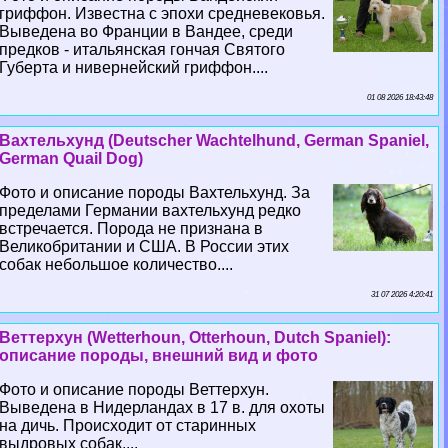
гриффон. Известна с эпохи средневековья.
Выведена во Франции в Вандее, среди
предков - итальянская гончая Святого
Губерта и нивернейский гриффон....
01 08 2026 18:43:48
Вахтельхунд (Deutscher Wachtelhund, German Spaniel,
German Quail Dog)
Фото и описание породы Вахтельхунд. За
пределами Германии вахтельхунд редко
встречается. Порода не признана в
Великобритании и США. В России этих
собак небольшое количество....
31 07 2026 4:20:41
Веттерхун (Wetterhoun, Otterhoun, Dutch Spaniel):
описание породы, внешний вид и фото
Фото и описание породы Веттерхун.
Выведена в Нидерландах в 17 в. для охоты
на дичь. Происходит от старинных
выдровых собак....