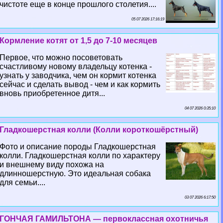
чистоте еще в конце прошлого столетия....
05 07 2026 17:16:19
Кормление котят от 1,5 до 7-10 месяцев
Первое, что можно посоветовать
счастливому новому владельцу котенка -
узнать у заводчика, чем он кормит котенка
сейчас и сделать вывод - чем и как кормить
вновь приобретенное дитя...
04 07 2026 0:35:10
Гладкошерстная колли (Колли короткошёрстный)
Фото и описание породы Гладкошерстная
колли. Гладкошерстная колли по хаpaктеру
и внешнему виду похожа на
длинношерстную. Это идеальная собака
для семьи....
03 07 2026 6:17:50
ГОНЧАЯ ГАМИЛЬТОНА — первоклассная охотничья