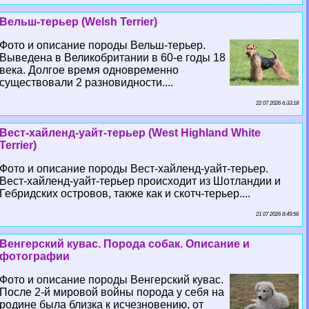
Вельш-терьер (Welsh Terrier)
Фото и описание породы Вельш-терьер.
Выведена в Великобритании в 60-е годы 18
века. Долгое время одновременно
существовали 2 разновидности....
22 07 2026 6:33:18
Вест-хайленд-уайт-терьер (West Highland White
Terrier)
Фото и описание породы Вест-хайленд-уайт-терьер.
Вест-хайленд-уайт-терьер происходит из Шотландии и
Гебридских островов, также как и скотч-терьер....
21 07 2026 8:49:56
Венгерский кувас. Порода собак. Описание и
фотографии
Фото и описание породы Венгерский кувас.
После 2-й мировой войны порода у себя на
родине была близка к исчезновению, от