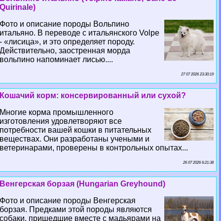
Quirinale)
Фото и описание породы Вольпино
итальяно. В переводе с итальянского Volpe
- «лисица», и это определяет породу.
Действительно, заостренная морда
вольпино напоминает лисью....
27 07 2026 23:30:19
Кошачий корм: консервированный или сухой?
Многие корма промышленного
изготовления удовлетворяют все
потребности вашей кошки в питательных
веществах. Они разработаны учеными и
ветеринарами, проверены в контрольных опытах...
26 07 2026 6:21:38
Венгерская борзая (Hungarian Greyhound)
Фото и описание породы Венгерская
борзая. Предками этой породы являются
собаки, пришедшие вместе с мадьярами на