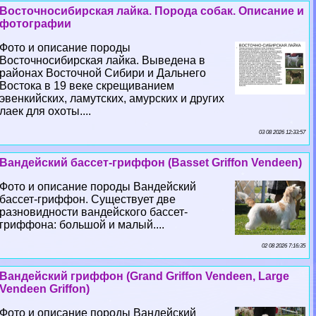
Восточносибирская лайка. Порода собак. Описание и
фотографии
Фото и описание породы
Восточносибирская лайка. Выведена в
районах Восточной Сибири и Дальнего
Востока в 19 веке скрещиванием
эвенкийских, ламутских, амурских и других
лаек для охоты....
03 08 2026 12:33:57
Вандейский бассет-гриффон (Basset Griffon Vendeen)
Фото и описание породы Вандейский
бассет-гриффон. Существует две
разновидности вандейского бассет-
гриффона: большой и малый....
02 08 2026 7:16:35
Вандейский гриффон (Grand Griffon Vendeen, Large
Vendeen Griffon)
Фото и описание породы Вандейский