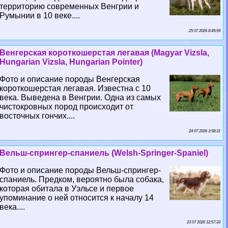
территорию современных Венгрии и
Румынии в 10 веке....
25 07 2026 8:49:59
Венгерская короткошерстая легавая (Magyar Vizsla,
Hungarian Vizsla, Hungarian Pointer)
Фото и описание породы Венгерская
короткошерстая легавая. Известна с 10
века. Выведена в Венгрии. Одна из самых
чистокровных пород происходит от
восточных гончих....
24 07 2026 3:58:31
Вельш-спрингер-спаниель (Welsh-Springer-Spaniel)
Фото и описание породы Вельш-спрингер-
спаниель. Предком, вероятно была собака,
которая обитала в Уэльсе и первое
упоминание о ней относится к началу 14
века....
23 07 2026 12:57:33