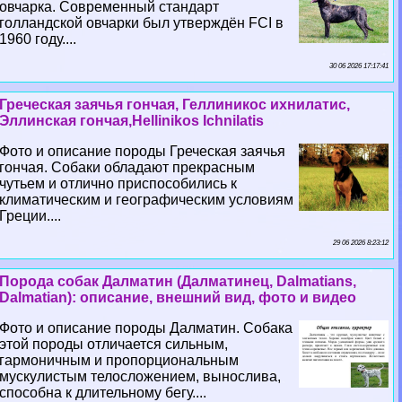
овчарка. Современный стандарт
голландской овчарки был утверждён FCI в
1960 году....
30 06 2026 17:17:41
Греческая заячья гончая, Геллиникос ихнилатис,
Эллинская гончая,Hellinikos Ichnilatis
Фото и описание породы Греческая заячья
гончая. Собаки обладают прекрасным
чутьем и отлично приспособились к
климатическим и географическим условиям
Греции....
29 06 2026 8:23:12
Порода собак Далматин (Далматинец, Dalmatians,
Dalmatian): описание, внешний вид, фото и видео
Фото и описание породы Далматин. Собака
этой породы отличается сильным,
гармоничным и пропорциональным
мускулистым телосложением, вынослива,
способна к длительному бегу....