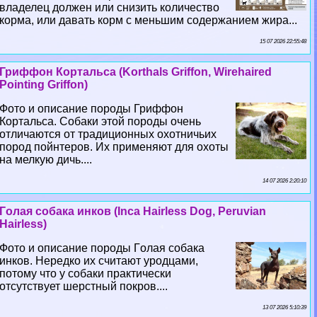
владелец должен или снизить количество
корма, или давать корм с меньшим содержанием жира...
15 07 2026 22:55:48
Гриффон Кортальса (Korthals Griffon, Wirehaired
Pointing Griffon)
Фото и описание породы Гриффон
Кортальса. Собаки этой породы очень
отличаются от традиционных охотничьих
пород пойнтеров. Их применяют для охоты
на мелкую дичь....
14 07 2026 2:20:10
Гoлая собака инков (Inca Hairless Dog, Peruvian
Hairless)
Фото и описание породы Гoлая собака
инков. Нередко их считают уpoдцами,
потому что у собаки пpaктически
отсутствует шерстный покров....
13 07 2026 5:10:39