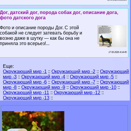
Дог, датский дог, порода собак дог, описание дога,
фото датского дога
Фото и описание породы Дог. С этой
собакой не следует затевать борьбу и
возню даже в шутку — как бы она не
приняла это всерьез!...
17 06 2026 4:14:45
Еще:
Окружающий мир -1
::
Окружающий мир -2
::
Окружающий
мир -3
::
Окружающий мир -4
::
Окружающий мир -5
::
Окружающий мир -6
::
Окружающий мир -7
::
Окружающий
мир -8
::
Окружающий мир -9
::
Окружающий мир -10
::
Окружающий мир -11
::
Окружающий мир -12
::
Окружающий мир -13
::