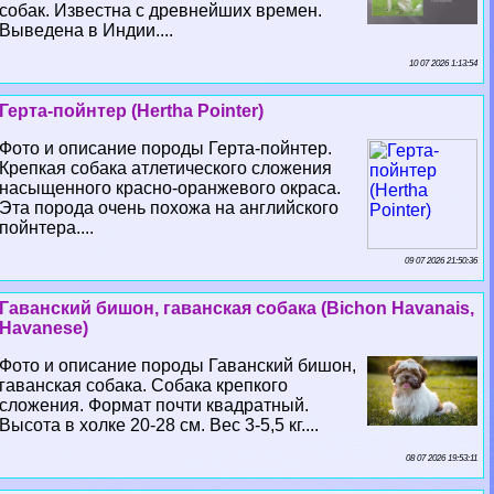
собак. Известна с древнейших времен.
Выведена в Индии....
10 07 2026 1:13:54
Герта-пойнтер (Hertha Pointer)
Фото и описание породы Герта-пойнтер.
Крепкая собака атлетического сложения
насыщенного красно-оранжевого окраса.
Эта порода очень похожа на английского
пойнтера....
09 07 2026 21:50:36
Гаванский бишон, гаванская собака (Bichon Havanais,
Havanese)
Фото и описание породы Гаванский бишон,
гаванская собака. Собака крепкого
сложения. Формат почти квадратный.
Высота в холке 20-28 см. Вес 3-5,5 кг....
08 07 2026 19:53:11