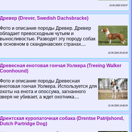
23 06 2026 9:59:57
Древер (Drever, Swedish Dachsbracke)
Фото и описание породы Древер. Древер
обладает превосходным чутьем и
выносливостью. Разводят эту породу собак
в основном в скандинавских странах....
22 06 2026 20:43:30
Древесная енотовая гончая Уолкера (Treeing Walker
Coonhound)
Фото и описание породы Древесная
енотовая гончая Уолкера. Используется для
охоты на енота и опоссума, загнанного
зверя не убивает, а ждет охотника....
21 06 2026 19:40:29
Дрентская куропаточная собака (Drentse Patrijshond,
Dutch Partridge Dog)