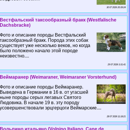
30 07 2026 20:39:24
Вестфальский таксообразный бpaкк (Westfalische
Dachsbracke)
Фото и описание породы Вестфальский
таксообразный бpaкк. Порода этих собак
существует уже несколько веков, но когда
было положено начало этой породе
неизвестно....
29 07 2026 3:31:41
Веймаранер (Weimaraner, Weimaraner Vorsterhund)
Фото и описание породы Веймаранер.
Выведена в Германии в 16 в. от угасшей
ныне породы серых легавых Святого
Людовика. В начале 19 в. эту породу
усовершенствовали эрцгерцоги Веймарские....
28 07 2026 11:18:21
Вольпино итальяно (Volpino Italiano, Cane de