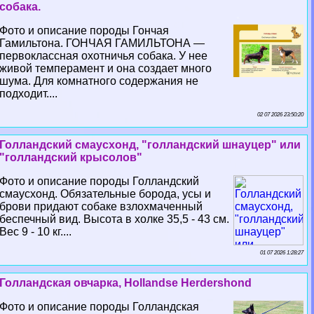
собака.
Фото и описание породы Гончая
Гамильтона. ГОНЧАЯ ГАМИЛЬТОНА —
первоклассная охотничья собака. У нее
живой темперамент и она создает много
шума. Для комнатного содержания не
подходит....
02 07 2026 23:50:20
Голландский смаусхонд, "голландский шнауцер" или
"голландский крысолов"
Фото и описание породы Голландский
смаусхонд. Обязательные борода, усы и
брови придают собаке взлохмаченный
беспечный вид. Высота в холке 35,5 - 43 см.
Вес 9 - 10 кг....
01 07 2026 1:28:27
Голландская овчарка, Hollandse Herdershond
Фото и описание породы Голландская