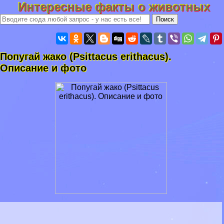
Интересные факты о животных
Попугай жако (Psittacus erithacus).
Описание и фото