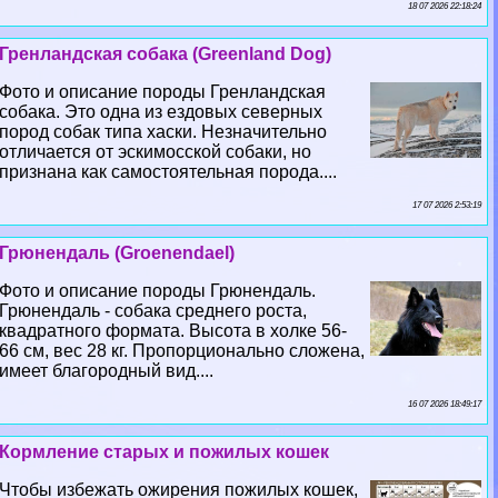
18 07 2026 22:18:24
Гренландская собака (Greenland Dog)
Фото и описание породы Гренландская
собака. Это одна из ездовых северных
пород собак типа хаски. Незначительно
отличается от эскимосской собаки, но
признана как самостоятельная порода....
17 07 2026 2:53:19
Грюнендаль (Groenendael)
Фото и описание породы Грюнендаль.
Грюнендаль - собака среднего роста,
квадратного формата. Высота в холке 56-
66 см, вес 28 кг. Пропорционально сложена,
имеет благородный вид....
16 07 2026 18:49:17
Кормление старых и пожилых кошек
Чтобы избежать ожирения пожилых кошек,