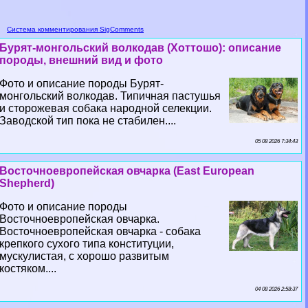
Система комментирования SigComments
Бурят-монгольский волкодав (Хоттошо): описание
породы, внешний вид и фото
Фото и описание породы Бурят-
монгольский волкодав. Типичная пастушья
и сторожевая собака народной селекции.
Заводской тип пока не стабилен....
05 08 2026 7:34:43
Восточноевропейская овчарка (East European
Shepherd)
Фото и описание породы
Восточноевропейская овчарка.
Восточноевропейская овчарка - собака
крепкого сухого типа конституции,
мускулистая, с хорошо развитым
костяком....
04 08 2026 2:58:37