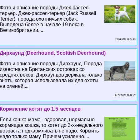
Фото и описание породы Джек-рассел-
терьер. Джек-рассел-терьер (Jack Russell
Terrier), порода охотничьих собак.
Выведена более в начале 19 века в
Великобритании....
25 06 2026 11:54:10
Дирхаунд (Deerhound, Scottish Deerhound)
Фото и описание породы Дирхаунд. Порода
известна на Британских островах со
средних веков. Дирхаундов держала только
знать, которая использовала их для охоты
на оленей....
24 06 2026 21:18:43
Кормление котят до 1,5 месяцев
Если кошка-мама - здоровая, нормально
кормящая кошка, то котят до 3-х-недельного
возраста подкармливать не надо. Кормить
надо только маму. Причем усиленно....