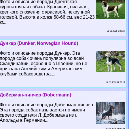
Фото и описание породы Дрентская
куропаточная собака. Красивая, сильная,
крепкого сложения с красивой, некрупной
головой. Высота в холке 58-66 см, вес 21-23
кг....
20 06 2026 6:32:56
Дункер (Dunker, Norwegian Hound)
Фото и описание породы Дункер. Эта
порода собак очень популярна во всей
Скандинавии, особенно в Швеции, но не
признана Английским и Американским
клубами собаководства....
19 06 2026 11:20:14
Доберман-пинчер (Dobermann)
Фото и описание породы Доберман-пинчер.
Эта порода собак называется по имени
своего создателя Л. Добермана из г.
Апольды в Германии....
18 06 2026 21:28:24