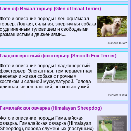
Глен оф Имаал терьер (Glen of Imaal Terrier)
Фото и описание породы Глен оф Имаал
терьер. Ловкая, сильная, энергичная собака
с удлиненным туловищем и свободными
размашистыми движениями....
12 07 2026 11:15:27
Гладкошерстный фокстерьер (Smooth Fox Terrier)
Фото и описание породы Гладкошерстый
фокстерьер. Элегантная, темпераментная,
веселая и живая собака с прочным
костяком и сильной мускулатурой. Голова
длинная, череп плоский, несколько узкий....
11 07 2026 16:52:36
Гималайская овчарка (Himalayan Sheepdog)
Фото и описание породы Гималайская
овчарка. Гималайская овчарка (Himalayan
Sheepdog), порода служебных (пастушьих)