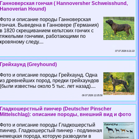
Ганноверская гончая ( Hannoversher Schweisshund,
Hanoverian Hound)
Фото и описание породы Ганноверская
гончая. Выведена в Ганновере (Германия)
в 1820 скрещиванием кельтских гончих с
тяжелыми гончими, работающими по
кровяному следу....
07 07 2026 6:31:33
Грейхаунд (Greyhound)
Фото и описание породы Грейхаунд. Одна
из древнейших пород, предки грейхаундов
(были известны около 5 тыс. лет назад)....
06 07 2026 12:35:56
Гладкошерстный пинчер (Deutscher Pinscher
Mittelschlag): описание породы, внешний вид и фото
Фото и описание породы Гладкошерстый
пинчер. Гладкошерстый пинчер - подлинная
немецкая порода, которую разводили в