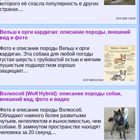
которого её спасла популярность в других
странах....
20 07 2026 7:22:50
Вельш к opги кардиган: описание породы, внешний
вид и фото
Фото и описание породы Вельш к opги
кардиган. Эта собака для любой погоды
густая шерсть с грубоватой остью и мягким
пушистым подшерстком хорошо
защищает....
19 07 2026 11:59:32
Волкособ (Wolf Hybrid): описание породы собак,
внешний вид, фото и видео
Фото и описание породы Волкособ.
Обладают намного более развитыми
чутьем, интеллектом и выносливостью, чем
собаки. В замкнутом прострaнcтве находят
человека за 20 секунд....