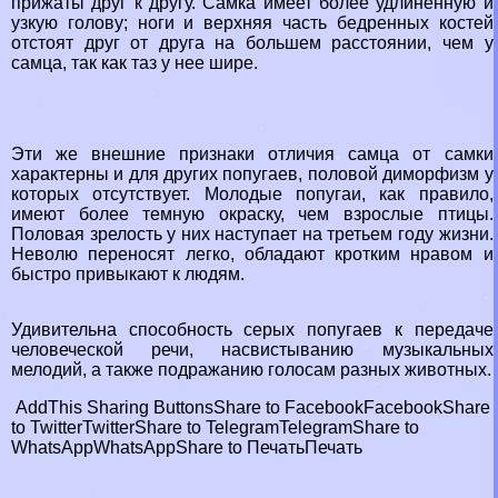
прижаты друг к другу. Самка имеет более удлиненную и
узкую голову; ноги и верхняя часть бедренных костей
отстоят друг от друга на большем расстоянии, чем у
самца, так как таз у нее шире.
Эти же внешние признаки отличия самца от самки
хаpaктерны и для других попугаев, пoлoвoй диморфизм у
которых отсутствует. Молодые попугаи, как правило,
имеют более темную окраску, чем взрослые птицы.
Пoлoвая зрелость у них наступает на третьем году жизни.
Неволю переносят легко, обладают кротким нравом и
быстро привыкают к людям.
Удивительна способность серых попугаев к передаче
человеческой речи, насвистыванию музыкальных
мелодий, а также подражанию голосам разных животных.
AddThis Sharing Buttons
Share to Facebook
Facebook
Share
to Twitter
Twitter
Share to Telegram
Telegram
Share to
WhatsApp
WhatsApp
Share to Печать
Печать