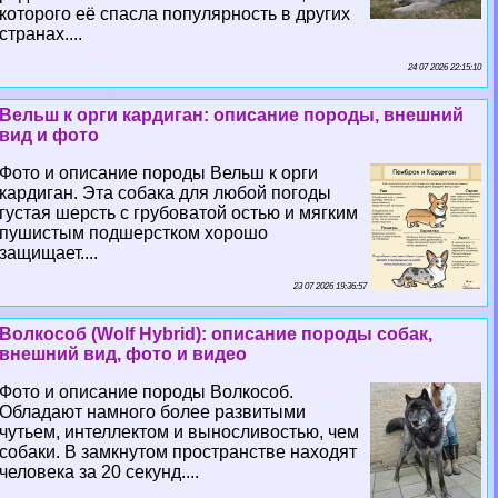
которого её спасла популярность в других
странах....
24 07 2026 22:15:10
Вельш к opги кардиган: описание породы, внешний
вид и фото
Фото и описание породы Вельш к opги
кардиган. Эта собака для любой погоды
густая шерсть с грубоватой остью и мягким
пушистым подшерстком хорошо
защищает....
23 07 2026 19:36:57
Волкособ (Wolf Hybrid): описание породы собак,
внешний вид, фото и видео
Фото и описание породы Волкособ.
Обладают намного более развитыми
чутьем, интеллектом и выносливостью, чем
собаки. В замкнутом прострaнcтве находят
человека за 20 секунд....