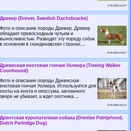
27 06 2026 15:21:57
Древер (Drever, Swedish Dachsbracke)
Фото и описание породы Древер. Древер
обладает превосходным чутьем и
выносливостью. Разводят эту породу собак
в основном в скандинавских странах....
26 06 2026 10:30:17
Древесная енотовая гончая Уолкера (Treeing Walker
Coonhound)
Фото и описание породы Древесная
енотовая гончая Уолкера. Используется для
охоты на енота и опоссума, загнанного
зверя не убивает, а ждет охотника....
25 06 2026 14:21:13
Дрентская куропаточная собака (Drentse Patrijshond,
Dutch Partridge Dog)