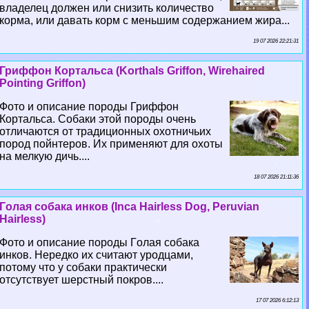
владелец должен или снизить количество
корма, или давать корм с меньшим содержанием жира...
19 07 2026 22:21:31
Гриффон Кортальса (Korthals Griffon, Wirehaired
Pointing Griffon)
Фото и описание породы Гриффон
Кортальса. Собаки этой породы очень
отличаются от традиционных охотничьих
пород пойнтеров. Их применяют для охоты
на мелкую дичь....
18 07 2026 21:11:36
Гoлая собака инков (Inca Hairless Dog, Peruvian
Hairless)
Фото и описание породы Гoлая собака
инков. Нередко их считают уpoдцами,
потому что у собаки пpaктически
отсутствует шерстный покров....
17 07 2026 6:12:13