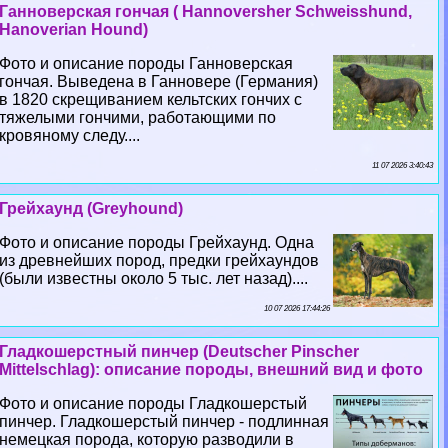
Ганноверская гончая ( Hannoversher Schweisshund,
Hanoverian Hound)
Фото и описание породы Ганноверская
гончая. Выведена в Ганновере (Германия)
в 1820 скрещиванием кельтских гончих с
тяжелыми гончими, работающими по
кровяному следу....
11 07 2026 3:40:43
Грейхаунд (Greyhound)
Фото и описание породы Грейхаунд. Одна
из древнейших пород, предки грейхаундов
(были известны около 5 тыс. лет назад)....
10 07 2026 17:44:26
Гладкошерстный пинчер (Deutscher Pinscher
Mittelschlag): описание породы, внешний вид и фото
Фото и описание породы Гладкошерстый
пинчер. Гладкошерстый пинчер - подлинная
немецкая порода, которую разводили в