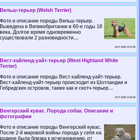
Вельш-терьер (Welsh Terrier)
Фото и описание породы Вельш-терьер.
Выведена в Великобритании в 60-е годы 18
века. Долгое время одновременно
существовали 2 разновидности....
26 07 2026 14:37:39
Вест-хайленд-уайт-терьер (West Highland White
Terrier)
Фото и описание породы Вест-хайленд-уайт-терьер.
Вест-хайленд-уайт-терьер происходит из Шотландии и
Гебридских островов, также как и скотч-терьер....
25 07 2026 13:22:44
Венгерский кувас. Порода собак. Описание и
фотографии
Фото и описание породы Венгерский кувас.
После 2-й мировой войны порода у себя на
родине была близка к исчезновению, от