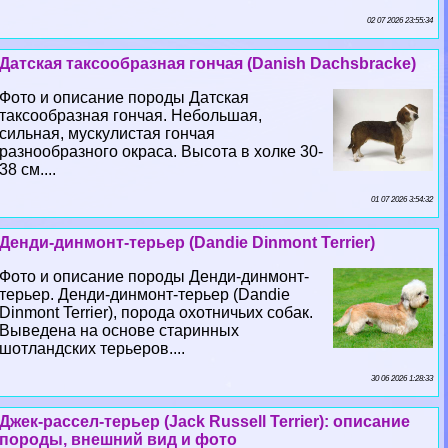
02 07 2026 23:55:34
Датская таксообразная гончая (Danish Dachsbracke)
Фото и описание породы Датская
таксообразная гончая. Небольшая,
сильная, мускулистая гончая
разнообразного окраса. Высота в холке 30-
38 см....
01 07 2026 3:54:32
Денди-динмонт-терьер (Dandie Dinmont Terrier)
Фото и описание породы Денди-динмонт-
терьер. Денди-динмонт-терьер (Dandie
Dinmont Terrier), порода охотничьих собак.
Выведена на основе старинных
шотландских терьеров....
30 06 2026 1:28:33
Джек-рассел-терьер (Jack Russell Terrier): описание
породы, внешний вид и фото