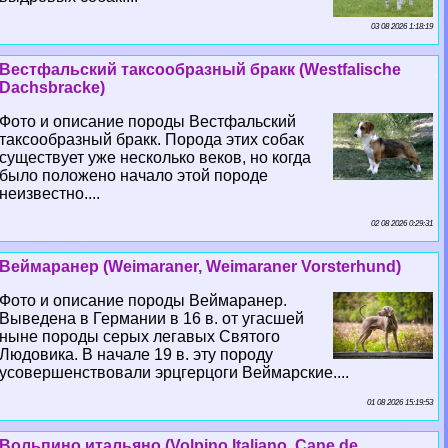
03 08 2026 1:18:19
Вестфальский таксообразный бpaкк (Westfalische
Dachsbracke)
Фото и описание породы Вестфальский
таксообразный бpaкк. Порода этих собак
существует уже несколько веков, но когда
было положено начало этой породе
неизвестно....
02 08 2026 0:29:31
Веймаранер (Weimaraner, Weimaraner Vorsterhund)
Фото и описание породы Веймаранер.
Выведена в Германии в 16 в. от угасшей
ныне породы серых легавых Святого
Людовика. В начале 19 в. эту породу
усовершенствовали эрцгерцоги Веймарские....
01 08 2026 15:19:53
Вольпино итальяно (Volpino Italiano, Cane de