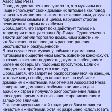
Associated Press.
Поводом для запрета послужило то, что мужчины все
чаще используют своих домашних питомцев как повод
завязать мимолетное знакомство с женщинами, докучают
порядочным семьям и, в целом, нарушают строгие
религиозные нормы ваххабизма.
Сообщается, что запрет пока действует только на
территории столицы страны Эр-Рияда. Одновременно
власти запретили торговлю домашними животными,
чтобы косвенно не поощрять распространение
бесстыдства и распущенности.
В том случае если мужчину поймают с домашним
питомцем в общественном месте, животное конфискуют,
а хозяина заставят подписать документ с обещанием
более не совершать подобных проступков. Если он
попадется второй раз, его ждет суд.
Сообщается, что запрет не распространяется на женщин,
которые могут свободно появляться на публике с
домашними животными. Как отмечает Associated Press,
содержание домашних любимцев нетипично для
арабских стран и получило распространение лишь в
последнее время, что связывают с проникновением
западного влияния.
Согласно мусульманской традиции собаки являются
нечистыми животными, хотя их разрешено использовать