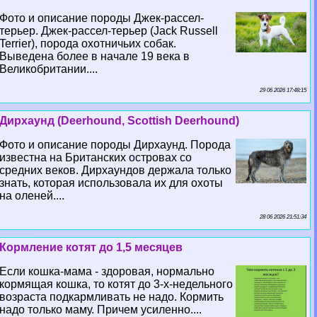
Фото и описание породы Джек-рассел-
терьер. Джек-рассел-терьер (Jack Russell
Terrier), порода охотничьих собак.
Выведена более в начале 19 века в
Великобритании....
29 06 2026 17:48:15
Дирхаунд (Deerhound, Scottish Deerhound)
Фото и описание породы Дирхаунд. Порода
известна на Британских островах со
средних веков. Дирхаундов держала только
знать, которая использовала их для охоты
на оленей....
28 06 2026 21:51:34
Кормление котят до 1,5 месяцев
Если кошка-мама - здоровая, нормально
кормящая кошка, то котят до 3-х-недельного
возраста подкармливать не надо. Кормить
надо только маму. Причем усиленно....