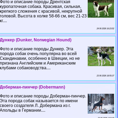
Фото и описание породы Дрентская
куропаточная собака. Красивая, сильная,
крепкого сложения с красивой, некрупной
головой. Высота в холке 58-66 см, вес 21-23
кг....
24 06 2026 16:23:52
Дункер (Dunker, Norwegian Hound)
Фото и описание породы Дункер. Эта
порода собак очень популярна во всей
Скандинавии, особенно в Швеции, но не
признана Английским и Американским
клубами собаководства....
23 06 2026 18:55:37
Доберман-пинчер (Dobermann)
Фото и описание породы Доберман-пинчер.
Эта порода собак называется по имени
своего создателя Л. Добермана из г.
Апольды в Германии....