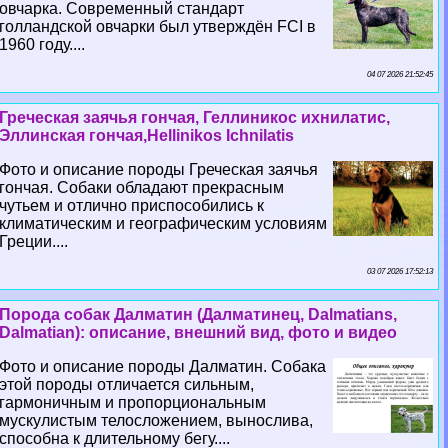
овчарка. Современный стандарт
голландской овчарки был утверждён FCI в
1960 году....
04 07 2026 21:52:45
Греческая заячья гончая, Геллиникос ихнилатис,
Эллинская гончая,Hellinikos Ichnilatis
Фото и описание породы Греческая заячья
гончая. Собаки обладают прекрасным
чутьем и отлично приспособились к
климатическим и географическим условиям
Греции....
03 07 2026 17:52:13
Порода собак Далматин (Далматинец, Dalmatians,
Dalmatian): описание, внешний вид, фото и видео
Фото и описание породы Далматин. Собака
этой породы отличается сильным,
гармоничным и пропорциональным
мускулистым телосложением, вынослива,
способна к длительному бегу....