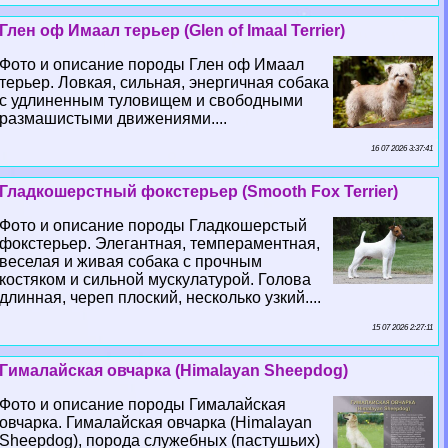
Глен оф Имаал терьер (Glen of Imaal Terrier)
Фото и описание породы Глен оф Имаал
терьер. Ловкая, сильная, энергичная собака
с удлиненным туловищем и свободными
размашистыми движениями....
16 07 2026 3:37:41
Гладкошерстный фокстерьер (Smooth Fox Terrier)
Фото и описание породы Гладкошерстый
фокстерьер. Элегантная, темпераментная,
веселая и живая собака с прочным
костяком и сильной мускулатурой. Голова
длинная, череп плоский, несколько узкий....
15 07 2026 2:27:11
Гималайская овчарка (Himalayan Sheepdog)
Фото и описание породы Гималайская
овчарка. Гималайская овчарка (Himalayan
Sheepdog), порода служебных (пастушьих)