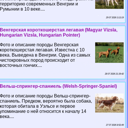
территорию современных Венгрии и
Румынии в 10 веке....
29 07 2026 3:13:19
Венгерская короткошерстая легавая (Magyar Vizsla,
Hungarian Vizsla, Hungarian Pointer)
Фото и описание породы Венгерская
короткошерстая легавая. Известна с 10
века. Выведена в Венгрии. Одна из самых
чистокровных пород происходит от
восточных гончих....
28 07 2026 21:39:42
Вельш-спрингер-спаниель (Welsh-Springer-Spaniel)
Фото и описание породы Вельш-спрингер-
спаниель. Предком, вероятно была собака,
которая обитала в Уэльсе и первое
упоминание о ней относится к началу 14
века....
27 07 2026 8:52:49