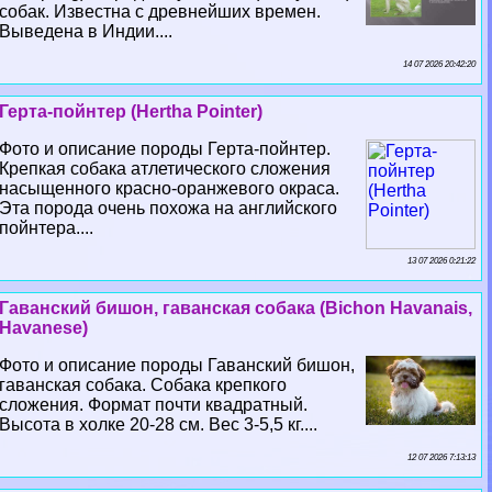
собак. Известна с древнейших времен.
Выведена в Индии....
14 07 2026 20:42:20
Герта-пойнтер (Hertha Pointer)
Фото и описание породы Герта-пойнтер.
Крепкая собака атлетического сложения
насыщенного красно-оранжевого окраса.
Эта порода очень похожа на английского
пойнтера....
13 07 2026 0:21:22
Гаванский бишон, гаванская собака (Bichon Havanais,
Havanese)
Фото и описание породы Гаванский бишон,
гаванская собака. Собака крепкого
сложения. Формат почти квадратный.
Высота в холке 20-28 см. Вес 3-5,5 кг....
12 07 2026 7:13:13