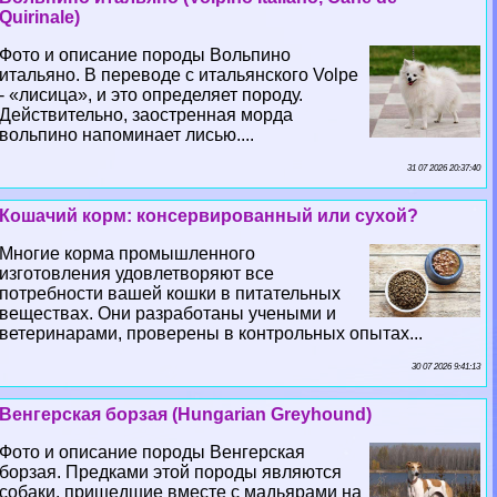
Quirinale)
Фото и описание породы Вольпино
итальяно. В переводе с итальянского Volpe
- «лисица», и это определяет породу.
Действительно, заостренная морда
вольпино напоминает лисью....
31 07 2026 20:37:40
Кошачий корм: консервированный или сухой?
Многие корма промышленного
изготовления удовлетворяют все
потребности вашей кошки в питательных
веществах. Они разработаны учеными и
ветеринарами, проверены в контрольных опытах...
30 07 2026 9:41:13
Венгерская борзая (Hungarian Greyhound)
Фото и описание породы Венгерская
борзая. Предками этой породы являются
собаки, пришедшие вместе с мадьярами на