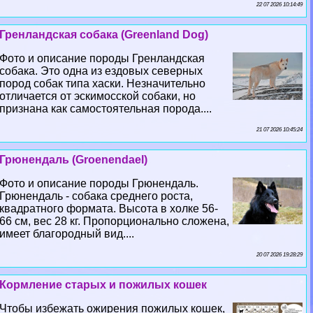
22 07 2026 10:14:49
Гренландская собака (Greenland Dog)
Фото и описание породы Гренландская
собака. Это одна из ездовых северных
пород собак типа хаски. Незначительно
отличается от эскимосской собаки, но
признана как самостоятельная порода....
21 07 2026 10:45:24
Грюнендаль (Groenendael)
Фото и описание породы Грюнендаль.
Грюнендаль - собака среднего роста,
квадратного формата. Высота в холке 56-
66 см, вес 28 кг. Пропорционально сложена,
имеет благородный вид....
20 07 2026 19:28:29
Кормление старых и пожилых кошек
Чтобы избежать ожирения пожилых кошек,