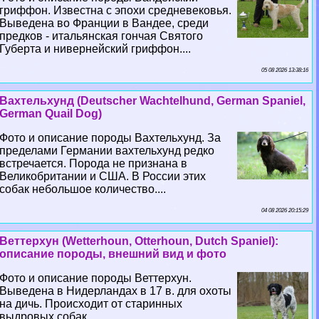
гриффон. Известна с эпохи средневековья.
Выведена во Франции в Вандее, среди
предков - итальянская гончая Святого
Губерта и нивернейский гриффон....
05 08 2026 13:38:16
Вахтельхунд (Deutscher Wachtelhund, German Spaniel,
German Quail Dog)
Фото и описание породы Вахтельхунд. За
пределами Германии вахтельхунд редко
встречается. Порода не признана в
Великобритании и США. В России этих
собак небольшое количество....
04 08 2026 20:15:29
Веттерхун (Wetterhoun, Otterhoun, Dutch Spaniel):
описание породы, внешний вид и фото
Фото и описание породы Веттерхун.
Выведена в Нидерландах в 17 в. для охоты
на дичь. Происходит от старинных
выдровых собак....