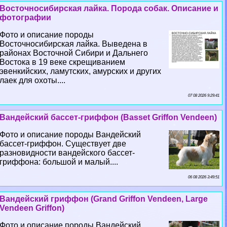
Восточносибирская лайка. Порода собак. Описание и
фотографии
Фото и описание породы
Восточносибирская лайка. Выведена в
районах Восточной Сибири и Дальнего
Востока в 19 веке скрещиванием
эвенкийских, ламутских, амурских и других
лаек для охоты....
07 08 2026 9:29:41
Вандейский бассет-гриффон (Basset Griffon Vendeen)
Фото и описание породы Вандейский
бассет-гриффон. Существует две
разновидности вандейского бассет-
гриффона: большой и малый....
06 08 2026 3:49:51
Вандейский гриффон (Grand Griffon Vendeen, Large
Vendeen Griffon)
Фото и описание породы Вандейский