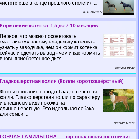
чистоте еще в конце прошлого столетия....
09 07 2026 9:11:57
Кормление котят от 1,5 до 7-10 месяцев
Первое, что можно посоветовать
счастливому новому владельцу котенка -
узнать у заводчика, чем он кормит котенка
сейчас и сделать вывод - чем и как кормить
вновь приобретенное дитя...
08 07 2026 5:14:10
Гладкошерстная колли (Колли короткошёрстный)
Фото и описание породы Гладкошерстная
колли. Гладкошерстная колли по хаpaктеру
и внешнему виду похожа на
длинношерстную. Это идеальная собака
для семьи....
07 07 2026 14:30:56
ГОНЧАЯ ГАМИЛЬТОНА — первоклассная охотничья