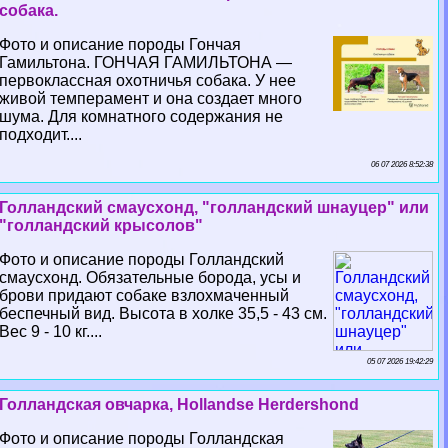
собака.
Фото и описание породы Гончая
Гамильтона. ГОНЧАЯ ГАМИЛЬТОНА —
первоклассная охотничья собака. У нее
живой темперамент и она создает много
шума. Для комнатного содержания не
подходит....
06 07 2026 8:52:38
Голландский смаусхонд, "голландский шнауцер" или
"голландский крысолов"
Фото и описание породы Голландский
смаусхонд. Обязательные борода, усы и
брови придают собаке взлохмаченный
беспечный вид. Высота в холке 35,5 - 43 см.
Вес 9 - 10 кг....
05 07 2026 19:42:29
Голландская овчарка, Hollandse Herdershond
Фото и описание породы Голландская