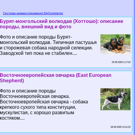
Система комментирования SigComments
Бурят-монгольский волкодав (Хоттошо): описание
породы, внешний вид и фото
Фото и описание породы Бурят-
монгольский волкодав. Типичная пастушья
и сторожевая собака народной селекции.
Заводской тип пока не стабилен....
09 08 2026 2:17:22
Восточноевропейская овчарка (East European
Shepherd)
Фото и описание породы
Восточноевропейская овчарка.
Восточноевропейская овчарка - собака
крепкого сухого типа конституции,
мускулистая, с хорошо развитым
костяком....
08 08 2026 12:31:22