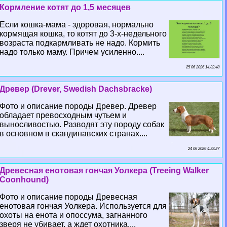
Кормление котят до 1,5 месяцев
Если кошка-мама - здоровая, нормально
кормящая кошка, то котят до 3-х-недельного
возраста подкармливать не надо. Кормить
надо только маму. Причем усиленно....
25 06 2026 14:32:48
Древер (Drever, Swedish Dachsbracke)
Фото и описание породы Древер. Древер
обладает превосходным чутьем и
выносливостью. Разводят эту породу собак
в основном в скандинавских странах....
24 06 2026 4:33:27
Древесная енотовая гончая Уолкера (Treeing Walker
Coonhound)
Фото и описание породы Древесная
енотовая гончая Уолкера. Используется для
охоты на енота и опоссума, загнанного
зверя не убивает, а ждет охотника....