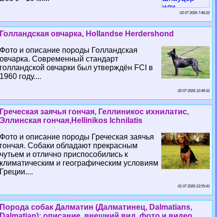
03 07 2026 7:46:22
Голландская овчарка, Hollandse Herdershond
Фото и описание породы Голландская
овчарка. Современный стандарт
голландской овчарки был утверждён FCI в
1960 году....
02 07 2026 12:49:31
Греческая заячья гончая, Геллиникос ихнилатис,
Эллинская гончая,Hellinikos Ichnilatis
Фото и описание породы Греческая заячья
гончая. Собаки обладают прекрасным
чутьем и отлично приспособились к
климатическим и географическим условиям
Греции....
01 07 2026 23:55:41
Порода собак Далматин (Далматинец, Dalmatians,
Dalmatian): описание, внешний вид, фото и видео