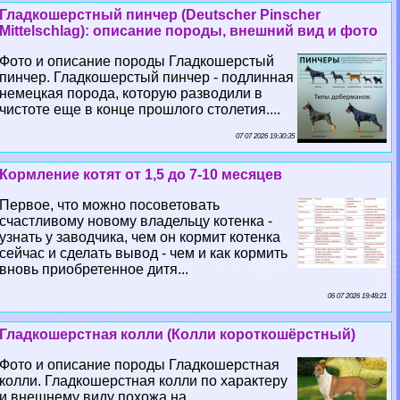
Гладкошерстный пинчер (Deutscher Pinscher
Mittelschlag): описание породы, внешний вид и фото
Фото и описание породы Гладкошерстый
пинчер. Гладкошерстый пинчер - подлинная
немецкая порода, которую разводили в
чистоте еще в конце прошлого столетия....
07 07 2026 19:30:35
Кормление котят от 1,5 до 7-10 месяцев
Первое, что можно посоветовать
счастливому новому владельцу котенка -
узнать у заводчика, чем он кормит котенка
сейчас и сделать вывод - чем и как кормить
вновь приобретенное дитя...
06 07 2026 19:48:21
Гладкошерстная колли (Колли короткошёрстный)
Фото и описание породы Гладкошерстная
колли. Гладкошерстная колли по хаpaктеру
и внешнему виду похожа на