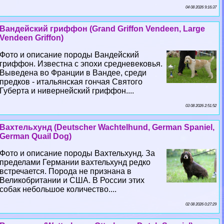
04 08 2026 9:16:37
Вандейский гриффон (Grand Griffon Vendeen, Large
Vendeen Griffon)
Фото и описание породы Вандейский
гриффон. Известна с эпохи средневековья.
Выведена во Франции в Вандее, среди
предков - итальянская гончая Святого
Губерта и нивернейский гриффон....
03 08 2026 2:51:52
Вахтельхунд (Deutscher Wachtelhund, German Spaniel,
German Quail Dog)
Фото и описание породы Вахтельхунд. За
пределами Германии вахтельхунд редко
встречается. Порода не признана в
Великобритании и США. В России этих
собак небольшое количество....
02 08 2026 0:27:29