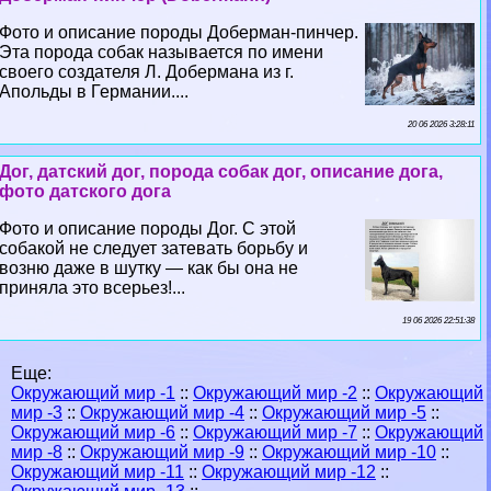
Фото и описание породы Доберман-пинчер.
Эта порода собак называется по имени
своего создателя Л. Добермана из г.
Апольды в Германии....
20 06 2026 3:28:11
Дог, датский дог, порода собак дог, описание дога,
фото датского дога
Фото и описание породы Дог. С этой
собакой не следует затевать борьбу и
возню даже в шутку — как бы она не
приняла это всерьез!...
19 06 2026 22:51:38
Еще:
Окружающий мир -1
::
Окружающий мир -2
::
Окружающий
мир -3
::
Окружающий мир -4
::
Окружающий мир -5
::
Окружающий мир -6
::
Окружающий мир -7
::
Окружающий
мир -8
::
Окружающий мир -9
::
Окружающий мир -10
::
Окружающий мир -11
::
Окружающий мир -12
::