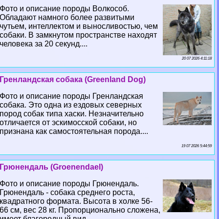
Фото и описание породы Волкособ.
Обладают намного более развитыми
чутьем, интеллектом и выносливостью, чем
собаки. В замкнутом прострaнcтве находят
человека за 20 секунд....
20 07 2026 4:11:18
Гренландская собака (Greenland Dog)
Фото и описание породы Гренландская
собака. Это одна из ездовых северных
пород собак типа хаски. Незначительно
отличается от эскимосской собаки, но
признана как самостоятельная порода....
19 07 2026 5:44:59
Грюнендаль (Groenendael)
Фото и описание породы Грюнендаль.
Грюнендаль - собака среднего роста,
квадратного формата. Высота в холке 56-
66 см, вес 28 кг. Пропорционально сложена,
имеет благородный вид....