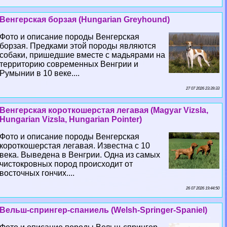
Венгерская борзая (Hungarian Greyhound)
Фото и описание породы Венгерская
борзая. Предками этой породы являются
собаки, пришедшие вместе с мадьярами на
территорию современных Венгрии и
Румынии в 10 веке....
27 07 2026 23:39:33
Венгерская короткошерстая легавая (Magyar Vizsla,
Hungarian Vizsla, Hungarian Pointer)
Фото и описание породы Венгерская
короткошерстая легавая. Известна с 10
века. Выведена в Венгрии. Одна из самых
чистокровных пород происходит от
восточных гончих....
26 07 2026 19:44:50
Вельш-спрингер-спаниель (Welsh-Springer-Spaniel)