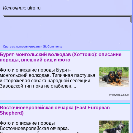
Источник
: utro.ru
Система комментирования SigComments
Бурят-монгольский волкодав (Хоттошо): описание
породы, внешний вид и фото
Фото и описание породы Бурят-
монгольский волкодав. Типичная пастушья
и сторожевая собака народной селекции.
Заводской тип пока не стабилен....
07 08 2026 11:53:35
Восточноевропейская овчарка (East European
Shepherd)
Фото и описание породы
Восточноевропейская овчарка.