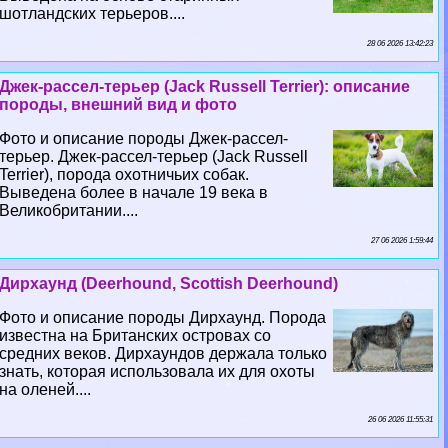
шотландских терьеров....
28 06 2026 13:42:23
Джек-рассел-терьер (Jack Russell Terrier): описание
породы, внешний вид и фото
Фото и описание породы Джек-рассел-
терьер. Джек-рассел-терьер (Jack Russell
Terrier), порода охотничьих собак.
Выведена более в начале 19 века в
Великобритании....
27 06 2026 1:59:44
Дирхаунд (Deerhound, Scottish Deerhound)
Фото и описание породы Дирхаунд. Порода
известна на Британских островах со
средних веков. Дирхаундов держала только
знать, которая использовала их для охоты
на оленей....
26 06 2026 11:55:31