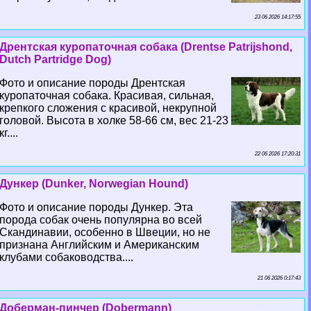
23 06 2026 14:17:55
Дрентская куропаточная собака (Drentse Patrijshond,
Dutch Partridge Dog)
Фото и описание породы Дрентская
куропаточная собака. Красивая, сильная,
крепкого сложения с красивой, некрупной
головой. Высота в холке 58-66 см, вес 21-23
кг....
22 06 2026 17:20:31
Дункер (Dunker, Norwegian Hound)
Фото и описание породы Дункер. Эта
порода собак очень популярна во всей
Скандинавии, особенно в Швеции, но не
признана Английским и Американским
клубами собаководства....
21 06 2026 0:17:43
Доберман-пинчер (Dobermann)