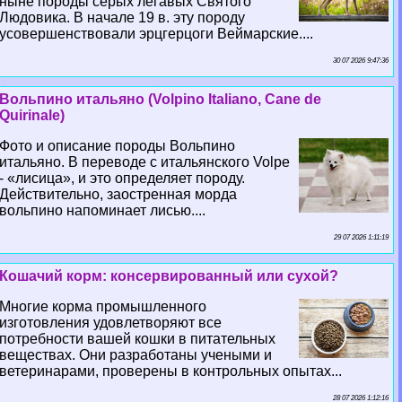
ныне породы серых легавых Святого
Людовика. В начале 19 в. эту породу
усовершенствовали эрцгерцоги Веймарские....
30 07 2026 9:47:36
Вольпино итальяно (Volpino Italiano, Cane de
Quirinale)
Фото и описание породы Вольпино
итальяно. В переводе с итальянского Volpe
- «лисица», и это определяет породу.
Действительно, заостренная морда
вольпино напоминает лисью....
29 07 2026 1:11:19
Кошачий корм: консервированный или сухой?
Многие корма промышленного
изготовления удовлетворяют все
потребности вашей кошки в питательных
веществах. Они разработаны учеными и
ветеринарами, проверены в контрольных опытах...
28 07 2026 1:12:16