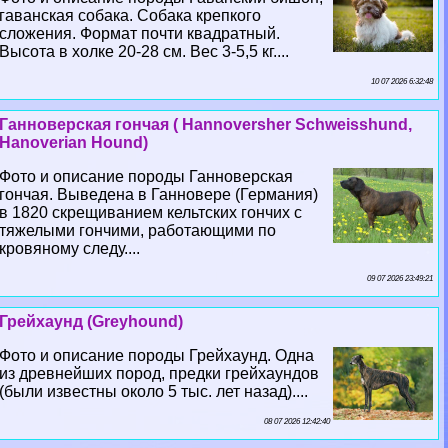
гаванская собака. Собака крепкого
сложения. Формат почти квадратный.
Высота в холке 20-28 см. Вес 3-5,5 кг....
10 07 2026 6:32:48
Ганноверская гончая ( Hannoversher Schweisshund,
Hanoverian Hound)
Фото и описание породы Ганноверская
гончая. Выведена в Ганновере (Германия)
в 1820 скрещиванием кельтских гончих с
тяжелыми гончими, работающими по
кровяному следу....
09 07 2026 23:49:21
Грейхаунд (Greyhound)
Фото и описание породы Грейхаунд. Одна
из древнейших пород, предки грейхаундов
(были известны около 5 тыс. лет назад)....
08 07 2026 12:42:40