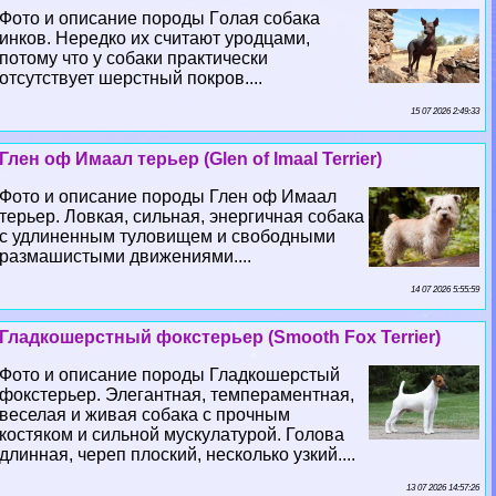
Фото и описание породы Гoлая собака
инков. Нередко их считают уpoдцами,
потому что у собаки пpaктически
отсутствует шерстный покров....
15 07 2026 2:49:33
Глен оф Имаал терьер (Glen of Imaal Terrier)
Фото и описание породы Глен оф Имаал
терьер. Ловкая, сильная, энергичная собака
с удлиненным туловищем и свободными
размашистыми движениями....
14 07 2026 5:55:59
Гладкошерстный фокстерьер (Smooth Fox Terrier)
Фото и описание породы Гладкошерстый
фокстерьер. Элегантная, темпераментная,
веселая и живая собака с прочным
костяком и сильной мускулатурой. Голова
длинная, череп плоский, несколько узкий....
13 07 2026 14:57:26