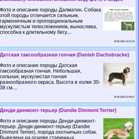
Фото и описание породы Далматин. Собака
этой породы отличается сильным,
гармоничным и пропорциональным
мускулистым телосложением, вынослива,
способна к длительному бегу....
30 06 2026 12:21:19
Датская таксообразная гончая (Danish Dachsbracke)
Фото и описание породы Датская
таксообразная гончая. Небольшая,
сильная, мускулистая гончая
разнообразного окраса. Высота в холке 30-
38 см....
29 06 2026 12:59:21
Денди-динмонт-терьер (Dandie Dinmont Terrier)
Фото и описание породы Денди-динмонт-
терьер. Денди-динмонт-терьер (Dandie
Dinmont Terrier), порода охотничьих собак.
Выведена на основе старинных