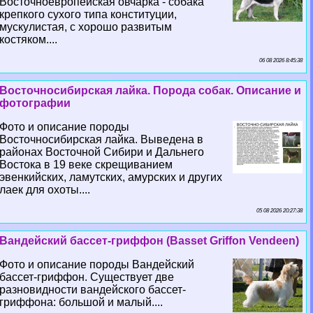
Восточноевропейская овчарка - собака
крепкого сухого типа конституции,
мускулистая, с хорошо развитым
костяком....
06 08 2026 8:45:38
Восточносибирская лайка. Порода собак. Описание и
фотографии
Фото и описание породы
Восточносибирская лайка. Выведена в
районах Восточной Сибири и Дальнего
Востока в 19 веке скрещиванием
эвенкийских, ламутских, амурских и других
лаек для охоты....
05 08 2026 20:27:38
Вандейский бассет-гриффон (Basset Griffon Vendeen)
Фото и описание породы Вандейский
бассет-гриффон. Существует две
разновидности вандейского бассет-
гриффона: большой и малый....