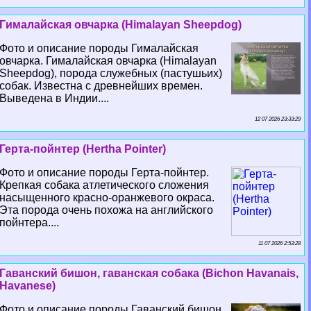
Гималайская овчарка (Himalayan Sheepdog)
Фото и описание породы Гималайская
овчарка. Гималайская овчарка (Himalayan
Sheepdog), порода служебных (пастушьих)
собак. Известна с древнейших времен.
Выведена в Индии....
12 07 2026 23:33:29
Герта-пойнтер (Hertha Pointer)
Фото и описание породы Герта-пойнтер.
Крепкая собака атлетического сложения
насыщенного красно-оранжевого окраса.
Эта порода очень похожа на английского
пойнтера....
11 07 2026 2:53:28
Гаванский бишон, гаванская собака (Bichon Havanais,
Havanese)
Фото и описание породы Гаванский бишон,