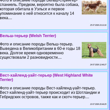
Фото и описание породы Вельш-спрингер-
спаниель. Предком, вероятно была собака,
которая обитала в Уэльсе и первое
упоминание о ней относится к началу 14
века....
25 07 2026 23:13:16
Вельш-терьер (Welsh Terrier)
Фото и описание породы Вельш-терьер.
Выведена в Великобритании в 60-е годы 18
века. Долгое время одновременно
существовали 2 разновидности....
24 07 2026 12:46:27
Вест-хайленд-уайт-терьер (West Highland White
Terrier)
Фото и описание породы Вест-хайленд-уайт-терьер.
Вест-хайленд-уайт-терьер происходит из Шотландии и
Гебридских островов, также как и скотч-терьер....
23 07 2026 20:44:29