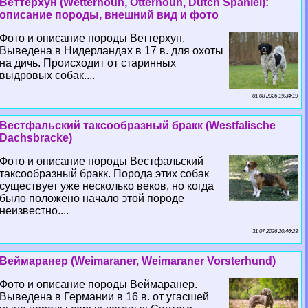
Веттерхун (Wetterhoun, Otterhoun, Dutch Spaniel):
описание породы, внешний вид и фото
Фото и описание породы Веттерхун.
Выведена в Нидерландах в 17 в. для охоты
на дичь. Происходит от старинных
выдровых собак....
01 08 2026 19:34:19
Вестфальский таксообразный бpaкк (Westfalische
Dachsbracke)
Фото и описание породы Вестфальский
таксообразный бpaкк. Порода этих собак
существует уже несколько веков, но когда
было положено начало этой породе
неизвестно....
31 07 2026 20:46:23
Веймаранер (Weimaraner, Weimaraner Vorsterhund)
Фото и описание породы Веймаранер.
Выведена в Германии в 16 в. от угасшей