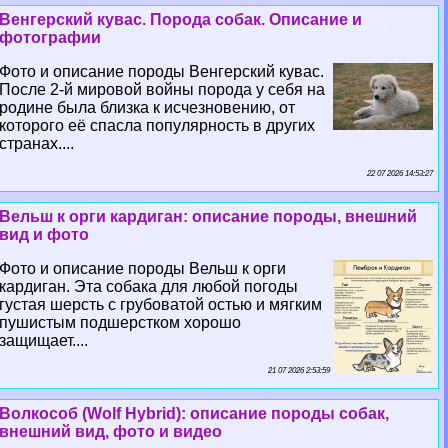
Венгерский кувас. Порода собак. Описание и
фотографии
Фото и описание породы Венгерский кувас.
После 2-й мировой войны порода у себя на
родине была близка к исчезновению, от
которого её спасла популярность в других
странах....
22 07 2026 14:53:27
Вельш к opги кардиган: описание породы, внешний
вид и фото
Фото и описание породы Вельш к opги
кардиган. Эта собака для любой погоды
густая шерсть с грубоватой остью и мягким
пушистым подшерстком хорошо
защищает....
21 07 2026 2:53:59
Волкособ (Wolf Hybrid): описание породы собак,
внешний вид, фото и видео