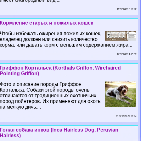
18 07 2026 5:59:32
Кормление старых и пожилых кошек
Чтобы избежать ожирения пожилых кошек,
владелец должен или снизить количество
корма, или давать корм с меньшим содержанием жира...
17 07 2026 1:35:59
Гриффон Кортальса (Korthals Griffon, Wirehaired
Pointing Griffon)
Фото и описание породы Гриффон
Кортальса. Собаки этой породы очень
отличаются от традиционных охотничьих
пород пойнтеров. Их применяют для охоты
на мелкую дичь....
16 07 2026 22:59:34
Гoлая собака инков (Inca Hairless Dog, Peruvian
Hairless)