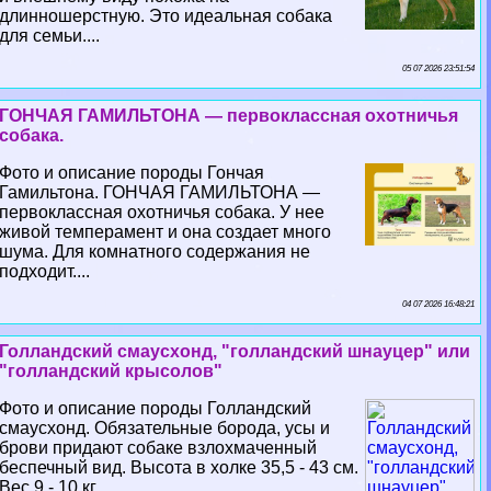
длинношерстную. Это идеальная собака
для семьи....
05 07 2026 23:51:54
ГОНЧАЯ ГАМИЛЬТОНА — первоклассная охотничья
собака.
Фото и описание породы Гончая
Гамильтона. ГОНЧАЯ ГАМИЛЬТОНА —
первоклассная охотничья собака. У нее
живой темперамент и она создает много
шума. Для комнатного содержания не
подходит....
04 07 2026 16:48:21
Голландский смаусхонд, "голландский шнауцер" или
"голландский крысолов"
Фото и описание породы Голландский
смаусхонд. Обязательные борода, усы и
брови придают собаке взлохмаченный
беспечный вид. Высота в холке 35,5 - 43 см.
Вес 9 - 10 кг....