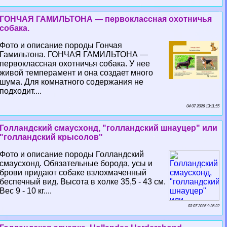
ГОНЧАЯ ГАМИЛЬТОНА — первоклассная охотничья
собака.
Фото и описание породы Гончая
Гамильтона. ГОНЧАЯ ГАМИЛЬТОНА —
первоклассная охотничья собака. У нее
живой темперамент и она создает много
шума. Для комнатного содержания не
подходит....
04 07 2026 13:11:55
Голландский смаусхонд, "голландский шнауцер" или
"голландский крысолов"
Фото и описание породы Голландский
смаусхонд. Обязательные борода, усы и
брови придают собаке взлохмаченный
беспечный вид. Высота в холке 35,5 - 43 см.
Вес 9 - 10 кг....
03 07 2026 9:26:22