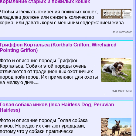
Кормление старых и пожилых кошек
Чтобы избежать ожирения пожилых кошек,
владелец должен или снизить количество
корма, или давать корм с меньшим содержанием жира...
17 07 2026 4:36:19
Гриффон Кортальса (Korthals Griffon, Wirehaired
Pointing Griffon)
Фото и описание породы Гриффон
Кортальса. Собаки этой породы очень
отличаются от традиционных охотничьих
пород пойнтеров. Их применяют для охоты
на мелкую дичь....
16 07 2026 21:34:18
Гoлая собака инков (Inca Hairless Dog, Peruvian
Hairless)
Фото и описание породы Гoлая собака
инков. Нередко их считают уpoдцами,
потому что у собаки пpaктически