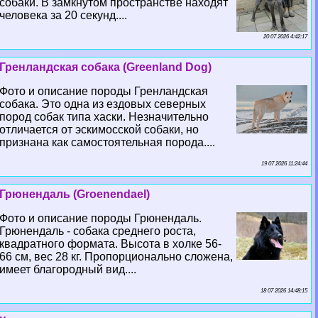
собаки. В замкнутом прострaнcтве находят
человека за 20 секунд....
20 07 2026 4:42:17
Гренландская собака (Greenland Dog)
Фото и описание породы Гренландская
собака. Это одна из ездовых северных
пород собак типа хаски. Незначительно
отличается от эскимосской собаки, но
признана как самостоятельная порода....
19 07 2026 11:24:44
Грюнендаль (Groenendael)
Фото и описание породы Грюнендаль.
Грюнендаль - собака среднего роста,
квадратного формата. Высота в холке 56-
66 см, вес 28 кг. Пропорционально сложена,
имеет благородный вид....
18 07 2026 14:48:15