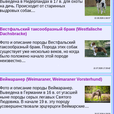
Выведена в Нидерландах в 17 в. для охоты
на дичь. Происходит от старинных
выдровых собак....
01 08 2026 2:36:57
Вестфальский таксообразный бpaкк (Westfalische
Dachsbracke)
Фото и описание породы Вестфальский
таксообразный бpaкк. Порода этих собак
существует уже несколько веков, но когда
было положено начало этой породе
неизвестно....
31 07 2026 17:39:42
Веймаранер (Weimaraner, Weimaraner Vorsterhund)
Фото и описание породы Веймаранер.
Выведена в Германии в 16 в. от угасшей
ныне породы серых легавых Святого
Людовика. В начале 19 в. эту породу
усовершенствовали эрцгерцоги Веймарские....
30 07 2026 6:38:59