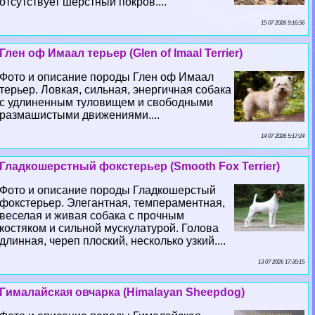
отсутствует шерстный покров....
15 07 2026 9:16:56
Глен оф Имаал терьер (Glen of Imaal Terrier)
Фото и описание породы Глен оф Имаал
терьер. Ловкая, сильная, энергичная собака
с удлиненным туловищем и свободными
размашистыми движениями....
14 07 2026 5:17:24
Гладкошерстный фокстерьер (Smooth Fox Terrier)
Фото и описание породы Гладкошерстый
фокстерьер. Элегантная, темпераментная,
веселая и живая собака с прочным
костяком и сильной мускулатурой. Голова
длинная, череп плоский, несколько узкий....
13 07 2026 17:30:15
Гималайская овчарка (Himalayan Sheepdog)