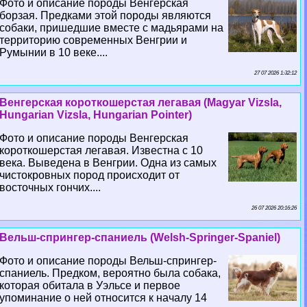
Фото и описание породы Венгерская
борзая. Предками этой породы являются
собаки, пришедшие вместе с мадьярами на
территорию современных Венгрии и
Румынии в 10 веке....
27 07 2026 1:32:12
Венгерская короткошерстая легавая (Magyar Vizsla,
Hungarian Vizsla, Hungarian Pointer)
Фото и описание породы Венгерская
короткошерстая легавая. Известна с 10
века. Выведена в Венгрии. Одна из самых
чистокровных пород происходит от
восточных гончих....
26 07 2026 20:16:26
Вельш-спрингер-спаниель (Welsh-Springer-Spaniel)
Фото и описание породы Вельш-спрингер-
спаниель. Предком, вероятно была собака,
которая обитала в Уэльсе и первое
упоминание о ней относится к началу 14