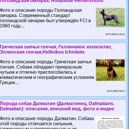
Голландская овчарка, Hollandse Herdershond
Фото и описание породы Голландская
овчарка. Современный стандарт
голландской овчарки был утверждён FCI в
1960 году....
02 07 2026 21:35:41
Греческая заячья гончая, Геллиникос ихнилатис,
Эллинская гончая,Hellinikos Ichnilatis
Фото и описание породы Греческая заячья
гончая. Собаки обладают прекрасным
чутьем и отлично приспособились к
климатическим и географическим условиям
Греции....
01 07 2026 6:52:12
Порода собак Далматин (Далматинец, Dalmatians,
Dalmatian): описание, внешний вид, фото и видео
Фото и описание породы Далматин. Собака
этой породы отличается сильным,
гармоничным и пропорциональным