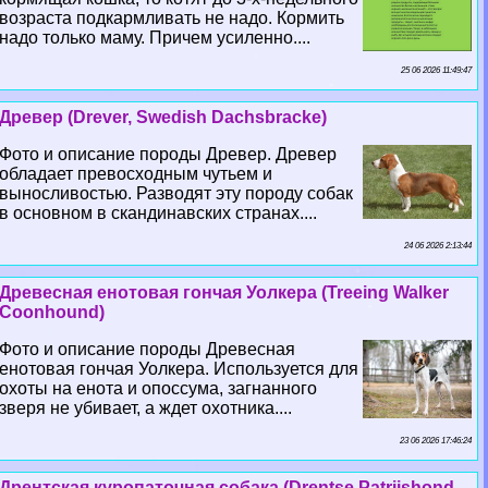
возраста подкармливать не надо. Кормить
надо только маму. Причем усиленно....
25 06 2026 11:49:47
Древер (Drever, Swedish Dachsbracke)
Фото и описание породы Древер. Древер
обладает превосходным чутьем и
выносливостью. Разводят эту породу собак
в основном в скандинавских странах....
24 06 2026 2:13:44
Древесная енотовая гончая Уолкера (Treeing Walker
Coonhound)
Фото и описание породы Древесная
енотовая гончая Уолкера. Используется для
охоты на енота и опоссума, загнанного
зверя не убивает, а ждет охотника....
23 06 2026 17:46:24
Дрентская куропаточная собака (Drentse Patrijshond,