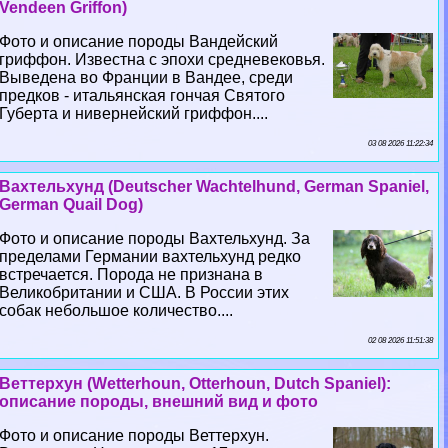
Vendeen Griffon)
Фото и описание породы Вандейский
гриффон. Известна с эпохи средневековья.
Выведена во Франции в Вандее, среди
предков - итальянская гончая Святого
Губерта и нивернейский гриффон....
03 08 2026 11:22:34
Вахтельхунд (Deutscher Wachtelhund, German Spaniel,
German Quail Dog)
Фото и описание породы Вахтельхунд. За
пределами Германии вахтельхунд редко
встречается. Порода не признана в
Великобритании и США. В России этих
собак небольшое количество....
02 08 2026 11:51:38
Веттерхун (Wetterhoun, Otterhoun, Dutch Spaniel):
описание породы, внешний вид и фото
Фото и описание породы Веттерхун.