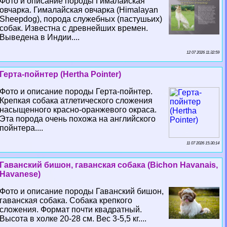
Фото и описание породы Гималайская
овчарка. Гималайская овчарка (Himalayan
Sheepdog), порода служебных (пастушьих)
собак. Известна с древнейших времен.
Выведена в Индии....
12 07 2026 11:32:59
Герта-пойнтер (Hertha Pointer)
Фото и описание породы Герта-пойнтер.
Крепкая собака атлетического сложения
насыщенного красно-оранжевого окраса.
Эта порода очень похожа на английского
пойнтера....
11 07 2026 15:30:14
Гаванский бишон, гаванская собака (Bichon Havanais,
Havanese)
Фото и описание породы Гаванский бишон,
гаванская собака. Собака крепкого
сложения. Формат почти квадратный.
Высота в холке 20-28 см. Вес 3-5,5 кг....