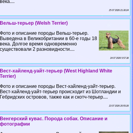
века....
25 07 2026 21:30:24
Вельш-терьер (Welsh Terrier)
Фото и описание породы Вельш-терьер.
Выведена в Великобритании в 60-е годы 18
века. Долгое время одновременно
существовали 2 разновидности....
24 07 2026 5:57:38
Вест-хайленд-уайт-терьер (West Highland White
Terrier)
Фото и описание породы Вест-хайленд-уайт-терьер.
Вест-хайленд-уайт-терьер происходит из Шотландии и
Гебридских островов, также как и скотч-терьер....
23 07 2026 20:55:28
Венгерский кувас. Порода собак. Описание и
фотографии