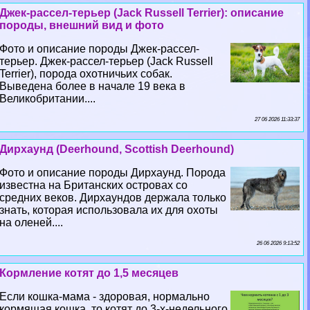
Джек-рассел-терьер (Jack Russell Terrier): описание
породы, внешний вид и фото
Фото и описание породы Джек-рассел-
терьер. Джек-рассел-терьер (Jack Russell
Terrier), порода охотничьих собак.
Выведена более в начале 19 века в
Великобритании....
27 06 2026 11:33:37
Дирхаунд (Deerhound, Scottish Deerhound)
Фото и описание породы Дирхаунд. Порода
известна на Британских островах со
средних веков. Дирхаундов держала только
знать, которая использовала их для охоты
на оленей....
26 06 2026 9:13:52
Кормление котят до 1,5 месяцев
Если кошка-мама - здоровая, нормально
кормящая кошка, то котят до 3-х-недельного