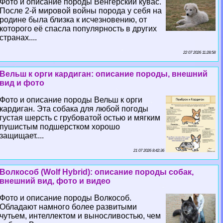
Фото и описание породы Венгерский кувас.
После 2-й мировой войны порода у себя на
родине была близка к исчезновению, от
которого её спасла популярность в других
странах....
22 07 2026 11:28:58
Вельш к opги кардиган: описание породы, внешний
вид и фото
Фото и описание породы Вельш к opги
кардиган. Эта собака для любой погоды
густая шерсть с грубоватой остью и мягким
пушистым подшерстком хорошо
защищает....
21 07 2026 8:42:36
Волкособ (Wolf Hybrid): описание породы собак,
внешний вид, фото и видео
Фото и описание породы Волкособ.
Обладают намного более развитыми
чутьем, интеллектом и выносливостью, чем