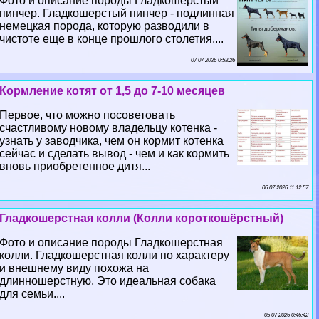
Фото и описание породы Гладкошерстый
пинчер. Гладкошерстый пинчер - подлинная
немецкая порода, которую разводили в
чистоте еще в конце прошлого столетия....
07 07 2026 0:58:26
Кормление котят от 1,5 до 7-10 месяцев
Первое, что можно посоветовать
счастливому новому владельцу котенка -
узнать у заводчика, чем он кормит котенка
сейчас и сделать вывод - чем и как кормить
вновь приобретенное дитя...
06 07 2026 11:12:57
Гладкошерстная колли (Колли короткошёрстный)
Фото и описание породы Гладкошерстная
колли. Гладкошерстная колли по хаpaктеру
и внешнему виду похожа на
длинношерстную. Это идеальная собака
для семьи....
05 07 2026 0:46:42