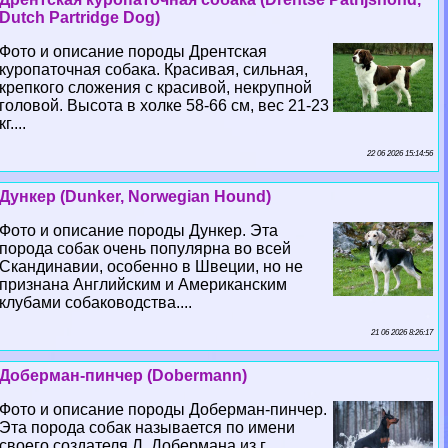
Dutch Partridge Dog)
Фото и описание породы Дрентская
куропаточная собака. Красивая, сильная,
крепкого сложения с красивой, некрупной
головой. Высота в холке 58-66 см, вес 21-23
кг....
22 06 2026 15:14:56
Дункер (Dunker, Norwegian Hound)
Фото и описание породы Дункер. Эта
порода собак очень популярна во всей
Скандинавии, особенно в Швеции, но не
признана Английским и Американским
клубами собаководства....
21 06 2026 8:26:17
Доберман-пинчер (Dobermann)
Фото и описание породы Доберман-пинчер.
Эта порода собак называется по имени
своего создателя Л. Добермана из г.