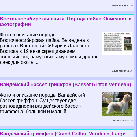
06 08 2026 15:41:20
Восточносибирская лайка. Порода собак. Описание и
фотографии
Фото и описание породы
Восточносибирская лайка. Выведена в
районах Восточной Сибири и Дальнего
Востока в 19 веке скрещиванием
эвенкийских, ламутских, амурских и других
лаек для охоты....
05 08 2026 23:49:42
Вандейский бассет-гриффон (Basset Griffon Vendeen)
Фото и описание породы Вандейский
бассет-гриффон. Существует две
разновидности вандейского бассет-
гриффона: большой и малый....
04 08 2026 6:23:10
Вандейский гриффон (Grand Griffon Vendeen, Large