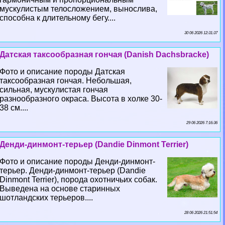
мускулистым телосложением, вынослива,
способна к длительному бегу....
30 06 2026 12:31:37
Датская таксообразная гончая (Danish Dachsbracke)
Фото и описание породы Датская
таксообразная гончая. Небольшая,
сильная, мускулистая гончая
разнообразного окраса. Высота в холке 30-
38 см....
29 06 2026 7:16:36
Денди-динмонт-терьер (Dandie Dinmont Terrier)
Фото и описание породы Денди-динмонт-
терьер. Денди-динмонт-терьер (Dandie
Dinmont Terrier), порода охотничьих собак.
Выведена на основе старинных
шотландских терьеров....
28 06 2026 21:51:54