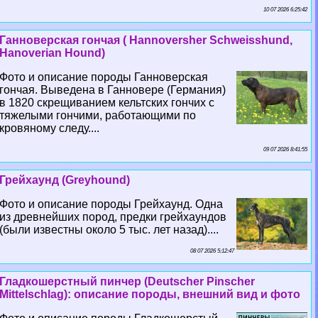
10 07 2026 6:25:42
Ганноверская гончая ( Hannoversher Schweisshund,
Hanoverian Hound)
Фото и описание породы Ганноверская
гончая. Выведена в Ганновере (Германия)
в 1820 скрещиванием кельтских гончих с
тяжелыми гончими, работающими по
кровяному следу....
09 07 2026 8:41:55
Грейхаунд (Greyhound)
Фото и описание породы Грейхаунд. Одна
из древнейших пород, предки грейхаундов
(были известны около 5 тыс. лет назад)....
08 07 2026 5:12:47
Гладкошерстный пинчер (Deutscher Pinscher
Mittelschlag): описание породы, внешний вид и фото