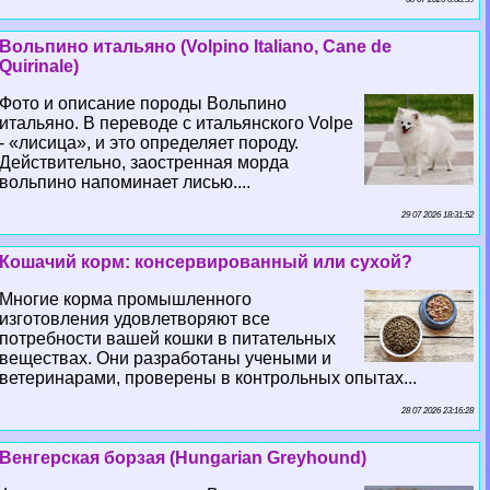
Вольпино итальяно (Volpino Italiano, Cane de
Quirinale)
Фото и описание породы Вольпино
итальяно. В переводе с итальянского Volpe
- «лисица», и это определяет породу.
Действительно, заостренная морда
вольпино напоминает лисью....
29 07 2026 18:31:52
Кошачий корм: консервированный или сухой?
Многие корма промышленного
изготовления удовлетворяют все
потребности вашей кошки в питательных
веществах. Они разработаны учеными и
ветеринарами, проверены в контрольных опытах...
28 07 2026 23:16:28
Венгерская борзая (Hungarian Greyhound)