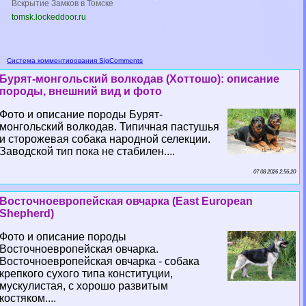
Вскрытие Замков в Томске
tomsk.lockeddoor.ru
Система комментирования SigComments
Бурят-монгольский волкодав (Хоттошо): описание
породы, внешний вид и фото
Фото и описание породы Бурят-
монгольский волкодав. Типичная пастушья
и сторожевая собака народной селекции.
Заводской тип пока не стабилен....
07 08 2026 2:56:20
Восточноевропейская овчарка (East European
Shepherd)
Фото и описание породы
Восточноевропейская овчарка.
Восточноевропейская овчарка - собака
крепкого сухого типа конституции,
мускулистая, с хорошо развитым
костяком....