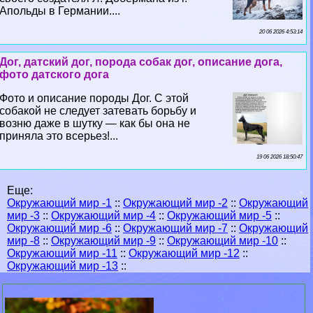
Апольды в Германии....
20 06 2026 4:53:14
Дог, датский дог, порода собак дог, описание дога,
фото датского дога
Фото и описание породы Дог. С этой
собакой не следует затевать борьбу и
возню даже в шутку — как бы она не
приняла это всерьез!...
19 06 2026 18:50:47
Еще:
Окружающий мир -1
::
Окружающий мир -2
::
Окружающий
мир -3
::
Окружающий мир -4
::
Окружающий мир -5
::
Окружающий мир -6
::
Окружающий мир -7
::
Окружающий
мир -8
::
Окружающий мир -9
::
Окружающий мир -10
::
Окружающий мир -11
::
Окружающий мир -12
::
Окружающий мир -13
::