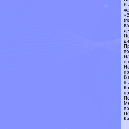
бы
че
«В
(п
Ка
де
По
ди
Пр
по
На
оп
На
пр
В 
вы
Ко
пр
По
Ме
пр
По
Ки