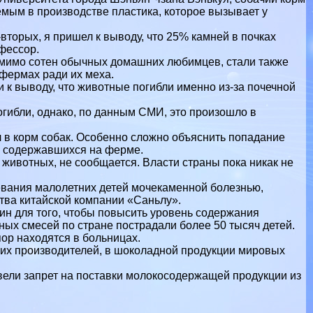
мым в производстве пластика, которое вызывает у
вторых, я пришел к выводу, что 25% камней в почках
офессор.
омимо сотен обычных домашних любимцев, стали также
фермах ради их меха.
 к выводу, что животные погибли именно из-за почечной
огибли, однако, по данным СМИ, это произошло в
 в корм собак. Особенно сложно объяснить попадание
, содержавшихся на ферме.
животных, не сообщается. Власти страны пока никак не
евания малолетних детей мочекаменной болезнью,
тва китайской компании «Саньлу».
ин для того, чтобы повысить уровень содержания
ых смесей по стране пострадали более 50 тысяч детей.
пор находятся в больницах.
ких производителей, в шоколадной продукции мировых
ели запрет на поставки молокосодержащей продукции из