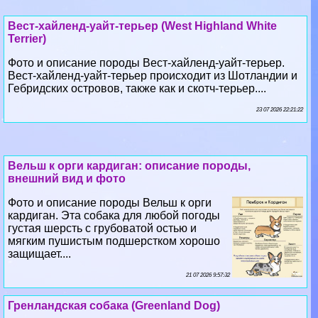
Вест-хайленд-уайт-терьер (West Highland White
Terrier)
Фото и описание породы Вест-хайленд-уайт-терьер.
Вест-хайленд-уайт-терьер происходит из Шотландии и
Гебридских островов, также как и скотч-терьер....
23 07 2026 22:21:22
Вельш к opги кардиган: описание породы,
внешний вид и фото
Фото и описание породы Вельш к opги
кардиган. Эта собака для любой погоды
густая шерсть с грубоватой остью и
мягким пушистым подшерстком хорошо
защищает....
21 07 2026 9:57:32
Гренландская собака (Greenland Dog)