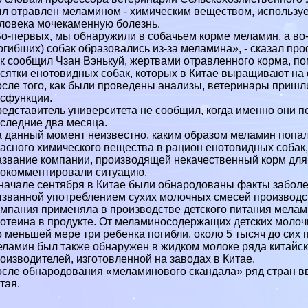
л отравлен меламином - химическим веществом, используе
ловека мочекаменную болезнь.
о-первых, мы обнаружили в собачьем корме меламин, а во-
огибших) собак образовались из-за меламина», - сказал пр
к сообщил Чзан Вэнькуй, жертвами отравленного корма, п
сятки енотовидных собак, которых в Китае выращивают на 
сле того, как были проведены анализы, ветеринары пришли
сфункции.
едставитель университета не сообщил, когда именно они п
следние два месяца.
 данный момент неизвестно, каким образом меламин попал
асного химического вещества в рацион енотовидных собак
звание компании, производящей некачественный корм для 
окомментировали ситуацию.
начале сентября в Китае были обнародованы факты забол
званной употрeблением сухих молочных смесей производс
мпания применяла в производстве детского питания мелам
отеина в продукте. От меламиносодержащих детских молочн
 меньшей мере три ребенка погибли, около 5 тысяч до сих 
ламин был также обнаружен в жидком молоке ряда китайс
оизводителей, изготовленной на заводах в Китае.
сле обнародования «меламинового скандала» ряд стран вв
тая.