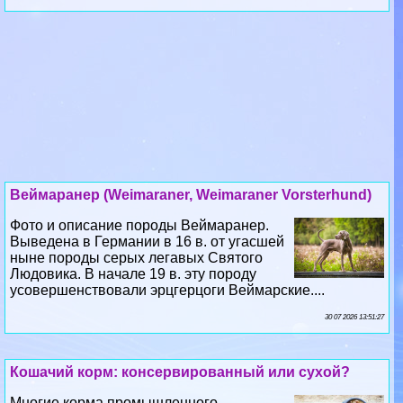
Веймаранер (Weimaraner, Weimaraner Vorsterhund)
Фото и описание породы Веймаранер.
Выведена в Германии в 16 в. от угасшей
ныне породы серых легавых Святого
Людовика. В начале 19 в. эту породу
усовершенствовали эрцгерцоги Веймарские....
30 07 2026 13:51:27
Кошачий корм: консервированный или сухой?
Многие корма промышленного