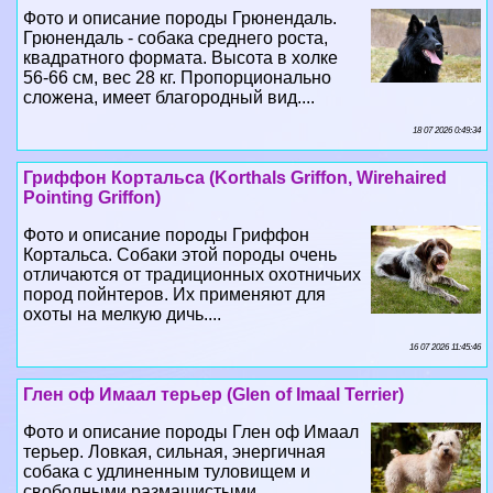
Фото и описание породы Грюнендаль.
Грюнендаль - собака среднего роста,
квадратного формата. Высота в холке
56-66 см, вес 28 кг. Пропорционально
сложена, имеет благородный вид....
18 07 2026 0:49:34
Гриффон Кортальса (Korthals Griffon, Wirehaired
Pointing Griffon)
Фото и описание породы Гриффон
Кортальса. Собаки этой породы очень
отличаются от традиционных охотничьих
пород пойнтеров. Их применяют для
охоты на мелкую дичь....
16 07 2026 11:45:46
Глен оф Имаал терьер (Glen of Imaal Terrier)
Фото и описание породы Глен оф Имаал
терьер. Ловкая, сильная, энергичная
собака с удлиненным туловищем и
свободными размашистыми