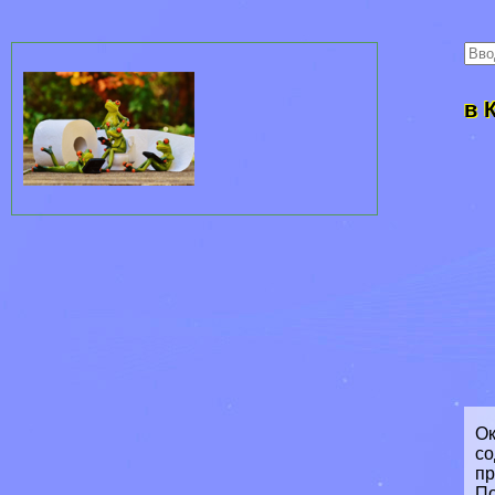
в 
Ок
со
пр
По