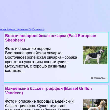
тема комментирования SigComments
Восточноевропейская овчарка (East European
Shepherd)
Фото и описание породы
Восточноевропейская овчарка.
Восточноевропейская овчарка - собака
крепкого сухого типа конституции,
мускулистая, с хорошо развитым
костяком....
06 08 2026 20:38:44
Вандейский бассет-гриффон (Basset Griffon
Vendeen)
Фото и описание породы Вандейский
бассет-гриффон. Существует две