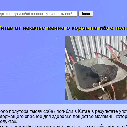
Китае от некачественного корма погибло по
оло полутора тысяч собак погибли в Китае в результате уп
держащего опасное для здоровья вещество меламин, кото
одуктах.
 словам профессора ветеринарии Сельскохозяйственного У