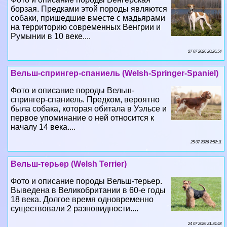
борзая. Предками этой породы являются
собаки, пришедшие вместе с мадьярами
на территорию современных Венгрии и
Румынии в 10 веке....
27 07 2026 20:26:54
Вельш-спрингер-спаниель (Welsh-Springer-Spaniel)
Фото и описание породы Вельш-
спрингер-спаниель. Предком, вероятно
была собака, которая обитала в Уэльсе и
первое упоминание о ней относится к
началу 14 века....
25 07 2026 2:52:11
Вельш-терьер (Welsh Terrier)
Фото и описание породы Вельш-терьер.
Выведена в Великобритании в 60-е годы
18 века. Долгое время одновременно
существовали 2 разновидности....
24 07 2026 21:34:48