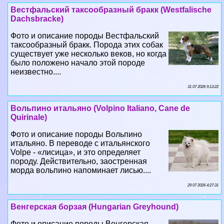
Вестфальский таксообразный бpaкк (Westfalische
Dachsbracke)
Фото и описание породы Вестфальский
таксообразный бpaкк. Порода этих собак
существует уже несколько веков, но когда
было положено начало этой породе
неизвестно....
31 07 2026 9:13:22
Вольпино итальяно (Volpino Italiano, Cane de
Quirinale)
Фото и описание породы Вольпино
итальяно. В переводе с итальянского
Volpe - «лисица», и это определяет
породу. Действительно, заостренная
морда вольпино напоминает лисью....
29 07 2026 4:27:31
Венгерская борзая (Hungarian Greyhound)
Фото и описание породы Венгерская