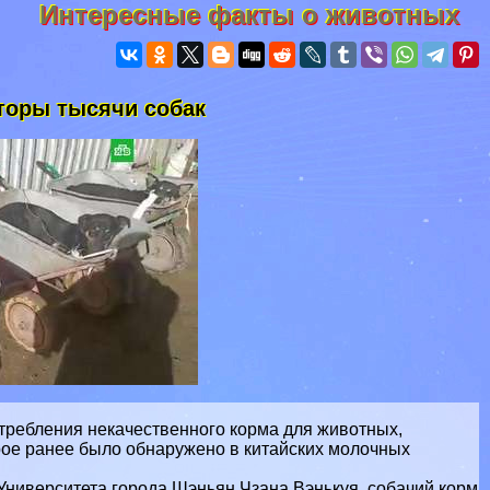
Интересные факты о животных
лторы тысячи собак
отрeбления некачественного корма для животных,
рое ранее было обнаружено в китайских молочных
ниверситета города Шэньян Чзана Вэнькуя, собачий корм