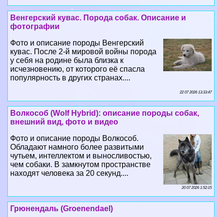
Венгерский кувас. Порода собак. Описание и
фотографии
Фото и описание породы Венгерский
кувас. После 2-й мировой войны порода
у себя на родине была близка к
исчезновению, от которого её спасла
популярность в других странах....
22 07 2026 13:33:47
Волкособ (Wolf Hybrid): описание породы собак,
внешний вид, фото и видео
Фото и описание породы Волкособ.
Обладают намного более развитыми
чутьем, интеллектом и выносливостью,
чем собаки. В замкнутом прострaнcтве
находят человека за 20 секунд....
20 07 2026 1:52:15
Грюнендаль (Groenendael)