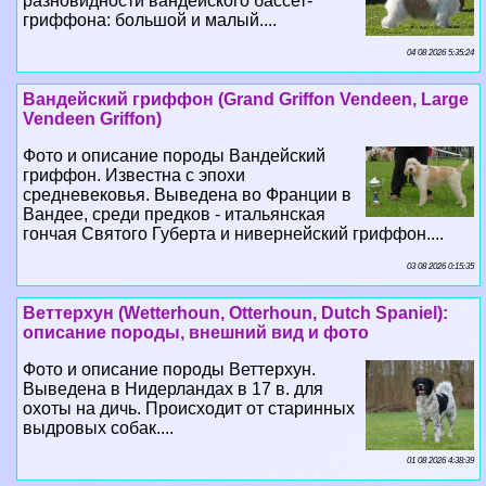
разновидности вандейского бассет-
гриффона: большой и малый....
04 08 2026 5:35:24
Вандейский гриффон (Grand Griffon Vendeen, Large
Vendeen Griffon)
Фото и описание породы Вандейский
гриффон. Известна с эпохи
средневековья. Выведена во Франции в
Вандее, среди предков - итальянская
гончая Святого Губерта и нивернейский гриффон....
03 08 2026 0:15:35
Веттерхун (Wetterhoun, Otterhoun, Dutch Spaniel):
описание породы, внешний вид и фото
Фото и описание породы Веттерхун.
Выведена в Нидерландах в 17 в. для
охоты на дичь. Происходит от старинных
выдровых собак....
01 08 2026 4:38:39