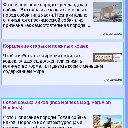
Фото и описание породы Гренландская
собака. Это одна из ездовых северных
пород собак типа хаски. Незначительно
отличается от эскимосской собаки, но
признана как самостоятельная порода....
19 07 2026 21:42:42
Кормление старых и пожилых кошек
Чтобы избежать ожирения пожилых
кошек, владелец должен или снизить
количество корма, или давать корм с меньшим
содержанием жира...
17 07 2026 9:25:55
Гoлая собака инков (Inca Hairless Dog, Peruvian
Hairless)
Фото и описание породы Гoлая собака
инков. Нередко их считают уpoдцами,
потому что у собаки пpaктически