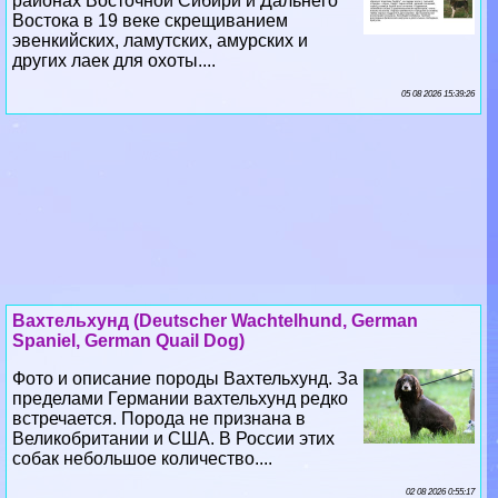
районах Восточной Сибири и Дальнего
Востока в 19 веке скрещиванием
эвенкийских, ламутских, амурских и
других лаек для охоты....
05 08 2026 15:39:26
Вахтельхунд (Deutscher Wachtelhund, German
Spaniel, German Quail Dog)
Фото и описание породы Вахтельхунд. За
пределами Германии вахтельхунд редко
встречается. Порода не признана в
Великобритании и США. В России этих
собак небольшое количество....
02 08 2026 0:55:17