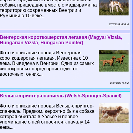
собаки, пришедшие вместе с мадьярами на
территорию современных Венгрии и
Румынии в 10 веке....
27 07 2026 16:36:16
Венгерская короткошерстая легавая (Magyar Vizsla,
Hungarian Vizsla, Hungarian Pointer)
Фото и описание породы Венгерская
короткошерстая легавая. Известна с 10
века. Выведена в Венгрии. Одна из самых
чистокровных пород происходит от
восточных гончих....
26 07 2026 7:54:42
Вельш-спрингер-спаниель (Welsh-Springer-Spaniel)
Фото и описание породы Вельш-спрингер-
спаниель. Предком, вероятно была собака,
которая обитала в Уэльсе и первое
упоминание о ней относится к началу 14
века....