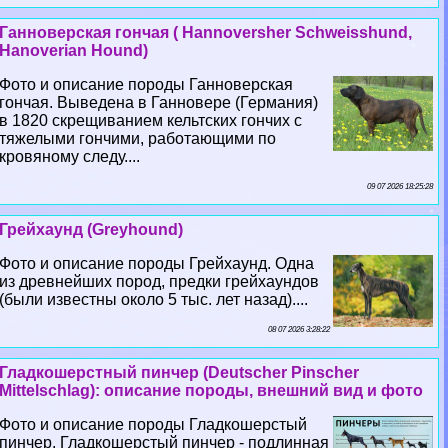
Ганноверская гончая ( Hannoversher Schweisshund,
Hanoverian Hound)
Фото и описание породы Ганноверская
гончая. Выведена в Ганновере (Германия)
в 1820 скрещиванием кельтских гончих с
тяжелыми гончими, работающими по
кровяному следу....
09 07 2026 18:25:28
Грейхаунд (Greyhound)
Фото и описание породы Грейхаунд. Одна
из древнейших пород, предки грейхаундов
(были известны около 5 тыс. лет назад)....
08 07 2026 3:28:22
Гладкошерстный пинчер (Deutscher Pinscher
Mittelschlag): описание породы, внешний вид и фото
Фото и описание породы Гладкошерстый
пинчер. Гладкошерстый пинчер - подлинная