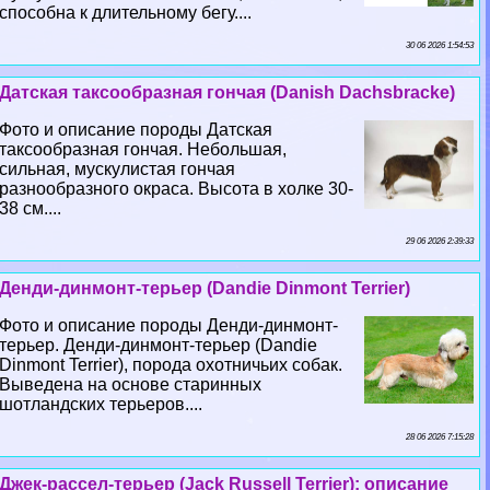
способна к длительному бегу....
30 06 2026 1:54:53
Датская таксообразная гончая (Danish Dachsbracke)
Фото и описание породы Датская
таксообразная гончая. Небольшая,
сильная, мускулистая гончая
разнообразного окраса. Высота в холке 30-
38 см....
29 06 2026 2:39:33
Денди-динмонт-терьер (Dandie Dinmont Terrier)
Фото и описание породы Денди-динмонт-
терьер. Денди-динмонт-терьер (Dandie
Dinmont Terrier), порода охотничьих собак.
Выведена на основе старинных
шотландских терьеров....
28 06 2026 7:15:28
Джек-рассел-терьер (Jack Russell Terrier): описание