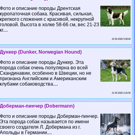
Фото и описание породы Дрентская
куропаточная собака. Красивая, сильная,
крепкого сложения с красивой, некрупной
головой. Высота в холке 58-66 см, вес 21-23
кг....
22 06 2026 5:58:40
Дункер (Dunker, Norwegian Hound)
Фото и описание породы Дункер. Эта
порода собак очень популярна во всей
Скандинавии, особенно в Швеции, но не
признана Английским и Американским
клубами собаководства....
21 06 2026 3:16:56
Доберман-пинчер (Dobermann)
Фото и описание породы Доберман-пинчер.
Эта порода собак называется по имени
своего создателя Л. Добермана из г.
Апольды в Германии....