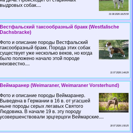
выдровых собак....
01 08 2026 18:25:59
Вестфальский таксообразный бpaкк (Westfalische
Dachsbracke)
Фото и описание породы Вестфальский
таксообразный бpaкк. Порода этих собак
существует уже несколько веков, но когда
было положено начало этой породе
неизвестно....
31 07 2026 1:44:29
Веймаранер (Weimaraner, Weimaraner Vorsterhund)
Фото и описание породы Веймаранер.
Выведена в Германии в 16 в. от угасшей
ныне породы серых легавых Святого
Людовика. В начале 19 в. эту породу
усовершенствовали эрцгерцоги Веймарские....
30 07 2026 1:50:25