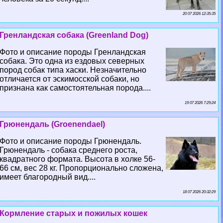
20 07 2026 12:35:35
Гренландская собака (Greenland Dog)
Фото и описание породы Гренландская
собака. Это одна из ездовых северных
пород собак типа хаски. Незначительно
отличается от эскимосской собаки, но
признана как самостоятельная порода....
19 07 2026 7:29:24
Грюнендаль (Groenendael)
Фото и описание породы Грюнендаль.
Грюнендаль - собака среднего роста,
квадратного формата. Высота в холке 56-
66 см, вес 28 кг. Пропорционально сложена,
имеет благородный вид....
18 07 2026 20:32:29
Кормление старых и пожилых кошек