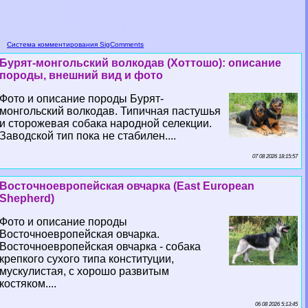
Система комментирования SigComments
Бурят-монгольский волкодав (Хоттошо): описание
породы, внешний вид и фото
Фото и описание породы Бурят-
монгольский волкодав. Типичная пастушья
и сторожевая собака народной селекции.
Заводской тип пока не стабилен....
07 08 2026 18:15:57
Восточноевропейская овчарка (East European
Shepherd)
Фото и описание породы
Восточноевропейская овчарка.
Восточноевропейская овчарка - собака
крепкого сухого типа конституции,
мускулистая, с хорошо развитым
костяком....
06 08 2026 5:13:45