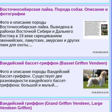
Восточносибирская лайка. Порода собак. Описание и
фотографии
Фото и описание породы
Восточносибирская лайка. Выведена в
районах Восточной Сибири и Дальнего
Востока в 19 веке скрещиванием
эвенкийских, ламутских, амурских и других
лаек для охоты....
05 08 2026 8:20:41
Вандейский бассет-гриффон (Basset Griffon Vendeen)
Фото и описание породы Вандейский
бассет-гриффон. Существует две
разновидности вандейского бассет-
гриффона: большой и малый....
04 08 2026 21:31:39
Вандейский гриффон (Grand Griffon Vendeen, Large
Vendeen Griffon)