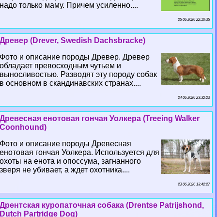
надо только маму. Причем усиленно....
25 06 2026 22:10:35
Древер (Drever, Swedish Dachsbracke)
Фото и описание породы Древер. Древер
обладает превосходным чутьем и
выносливостью. Разводят эту породу собак
в основном в скандинавских странах....
24 06 2026 23:32:23
Древесная енотовая гончая Уолкера (Treeing Walker
Coonhound)
Фото и описание породы Древесная
енотовая гончая Уолкера. Используется для
охоты на енота и опоссума, загнанного
зверя не убивает, а ждет охотника....
23 06 2026 13:42:27
Дрентская куропаточная собака (Drentse Patrijshond,
Dutch Partridge Dog)