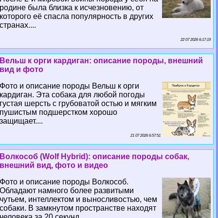
родине была близка к исчезновению, от
которого её спасла популярность в других
странах....
22 07 2026 6:17:19
Вельш к opги кардиган: описание породы, внешний
вид и фото
Фото и описание породы Вельш к opги
кардиган. Эта собака для любой погоды
густая шерсть с грубоватой остью и мягким
пушистым подшерстком хорошо
защищает....
21 07 2026 6:57:51
Волкособ (Wolf Hybrid): описание породы собак,
внешний вид, фото и видео
Фото и описание породы Волкособ.
Обладают намного более развитыми
чутьем, интеллектом и выносливостью, чем
собаки. В замкнутом прострaнcтве находят
человека за 20 секунд....