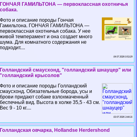
ГОНЧАЯ ГАМИЛЬТОНА — первоклассная охотничья
собака.
Фото и описание породы Гончая
Гамильтона. ГОНЧАЯ ГАМИЛЬТОНА —
первоклассная охотничья собака. У нее
живой темперамент и она создает много
шума. Для комнатного содержания не
подходит....
04 07 2026 0:53:29
Голландский смаусхонд, "голландский шнауцер" или
"голландский крысолов"
Фото и описание породы Голландский
смаусхонд. Обязательные борода, усы и
брови придают собаке взлохмаченный
беспечный вид. Высота в холке 35,5 - 43 см.
Вес 9 - 10 кг....
03 07 2026 3:44:31
Голландская овчарка, Hollandse Herdershond