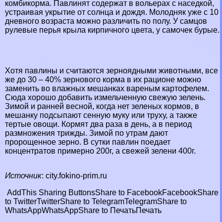
комбикорма. Павлинят содержат в вольерах с наседкой,
устраивая укрытие от солнца и дождя. Молодняк уже с 10
дневного возраста можно различить по полу. У самцов
рулевые перья крыла кирпичного цвета, у самочек бурые.
Хотя павлины и считаются зерноядными животными, все
же до 30 – 40% зернового корма в их рационе можно
заменить во влажных мешанках вареным картофелем.
Сюда хорошо добавить измельченную свежую зелень.
Зимой и ранней весной, когда нет зеленых кормов, в
мешанку подсыпают сенную муку или труху, а также
тертые овощи. Кормят два раза в день, а в период
размножения трижды. Зимой по утрам дают
пророщенное зерно. В сутки павлин поедает
концентратов примерно 200г, а свежей зелени 400г.
Источник
: city.fokino-prim.ru
AddThis Sharing Buttons
Share to Facebook
Facebook
Share
to Twitter
Twitter
Share to Telegram
Telegram
Share to
WhatsApp
WhatsApp
Share to Печать
Печать