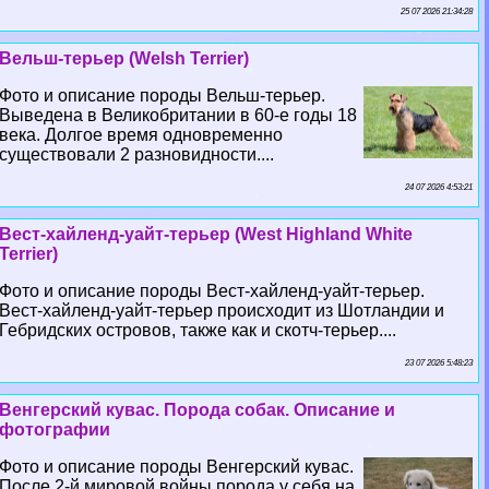
25 07 2026 21:34:28
Вельш-терьер (Welsh Terrier)
Фото и описание породы Вельш-терьер.
Выведена в Великобритании в 60-е годы 18
века. Долгое время одновременно
существовали 2 разновидности....
24 07 2026 4:53:21
Вест-хайленд-уайт-терьер (West Highland White
Terrier)
Фото и описание породы Вест-хайленд-уайт-терьер.
Вест-хайленд-уайт-терьер происходит из Шотландии и
Гебридских островов, также как и скотч-терьер....
23 07 2026 5:48:23
Венгерский кувас. Порода собак. Описание и
фотографии
Фото и описание породы Венгерский кувас.
После 2-й мировой войны порода у себя на