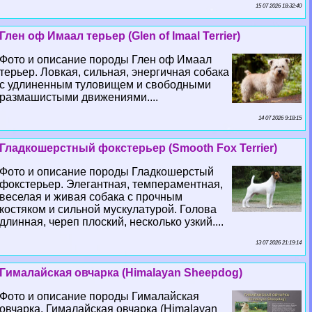
15 07 2026 18:32:40
Глен оф Имаал терьер (Glen of Imaal Terrier)
Фото и описание породы Глен оф Имаал
терьер. Ловкая, сильная, энергичная собака
с удлиненным туловищем и свободными
размашистыми движениями....
14 07 2026 9:18:15
Гладкошерстный фокстерьер (Smooth Fox Terrier)
Фото и описание породы Гладкошерстый
фокстерьер. Элегантная, темпераментная,
веселая и живая собака с прочным
костяком и сильной мускулатурой. Голова
длинная, череп плоский, несколько узкий....
13 07 2026 21:19:14
Гималайская овчарка (Himalayan Sheepdog)
Фото и описание породы Гималайская
овчарка. Гималайская овчарка (Himalayan