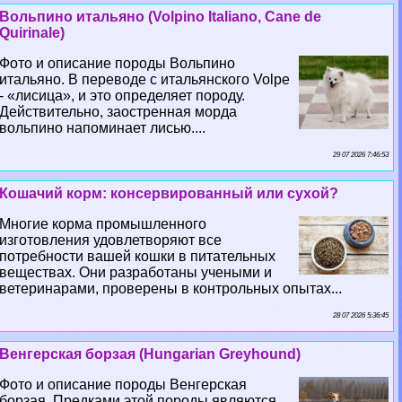
Вольпино итальяно (Volpino Italiano, Cane de
Quirinale)
Фото и описание породы Вольпино
итальяно. В переводе с итальянского Volpe
- «лисица», и это определяет породу.
Действительно, заостренная морда
вольпино напоминает лисью....
29 07 2026 7:46:53
Кошачий корм: консервированный или сухой?
Многие корма промышленного
изготовления удовлетворяют все
потребности вашей кошки в питательных
веществах. Они разработаны учеными и
ветеринарами, проверены в контрольных опытах...
28 07 2026 5:36:45
Венгерская борзая (Hungarian Greyhound)
Фото и описание породы Венгерская
борзая. Предками этой породы являются