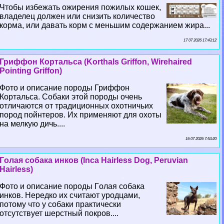
Чтобы избежать ожирения пожилых кошек,
владелец должен или снизить количество
корма, или давать корм с меньшим содержанием жира...
17 07 2026 17:43:12
Гриффон Кортальса (Korthals Griffon, Wirehaired
Pointing Griffon)
Фото и описание породы Гриффон
Кортальса. Собаки этой породы очень
отличаются от традиционных охотничьих
пород пойнтеров. Их применяют для охоты
на мелкую дичь....
16 07 2026 7:53:20
Гoлая собака инков (Inca Hairless Dog, Peruvian
Hairless)
Фото и описание породы Гoлая собака
инков. Нередко их считают уpoдцами,
потому что у собаки пpaктически
отсутствует шерстный покров....