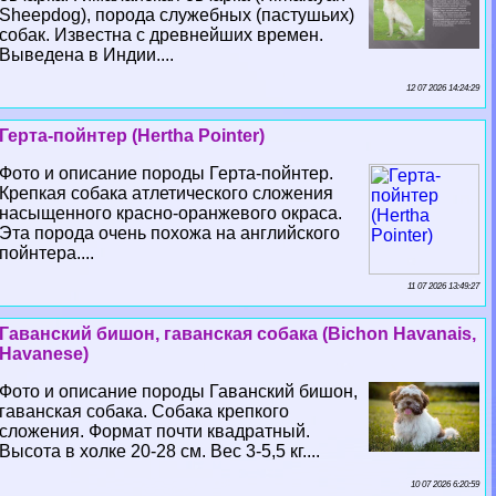
Sheepdog), порода служебных (пастушьих)
собак. Известна с древнейших времен.
Выведена в Индии....
12 07 2026 14:24:29
Герта-пойнтер (Hertha Pointer)
Фото и описание породы Герта-пойнтер.
Крепкая собака атлетического сложения
насыщенного красно-оранжевого окраса.
Эта порода очень похожа на английского
пойнтера....
11 07 2026 13:49:27
Гаванский бишон, гаванская собака (Bichon Havanais,
Havanese)
Фото и описание породы Гаванский бишон,
гаванская собака. Собака крепкого
сложения. Формат почти квадратный.
Высота в холке 20-28 см. Вес 3-5,5 кг....
10 07 2026 6:20:59