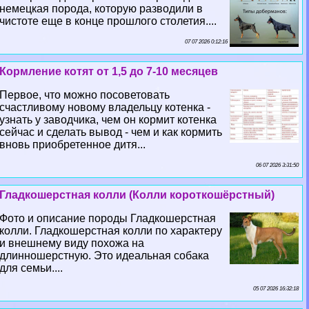
немецкая порода, которую разводили в
чистоте еще в конце прошлого столетия....
07 07 2026 0:12:16
Кормление котят от 1,5 до 7-10 месяцев
Первое, что можно посоветовать
счастливому новому владельцу котенка -
узнать у заводчика, чем он кормит котенка
сейчас и сделать вывод - чем и как кормить
вновь приобретенное дитя...
06 07 2026 3:31:50
Гладкошерстная колли (Колли короткошёрстный)
Фото и описание породы Гладкошерстная
колли. Гладкошерстная колли по хаpaктеру
и внешнему виду похожа на
длинношерстную. Это идеальная собака
для семьи....
05 07 2026 16:32:18