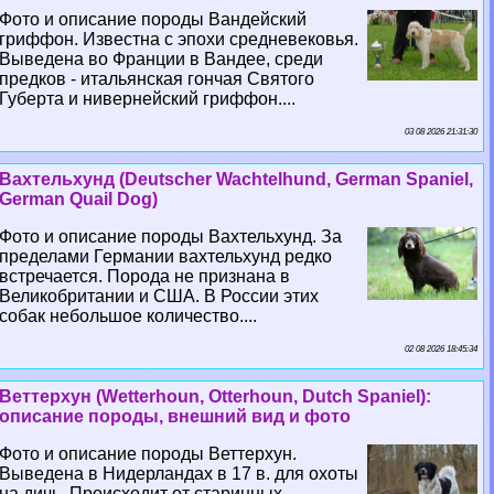
Фото и описание породы Вандейский
гриффон. Известна с эпохи средневековья.
Выведена во Франции в Вандее, среди
предков - итальянская гончая Святого
Губерта и нивернейский гриффон....
03 08 2026 21:31:30
Вахтельхунд (Deutscher Wachtelhund, German Spaniel,
German Quail Dog)
Фото и описание породы Вахтельхунд. За
пределами Германии вахтельхунд редко
встречается. Порода не признана в
Великобритании и США. В России этих
собак небольшое количество....
02 08 2026 18:45:34
Веттерхун (Wetterhoun, Otterhoun, Dutch Spaniel):
описание породы, внешний вид и фото
Фото и описание породы Веттерхун.
Выведена в Нидерландах в 17 в. для охоты
на дичь. Происходит от старинных