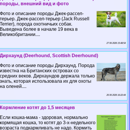
породы, внешний вид и фото
Фото и описание породы Джек-рассел-
терьер. Джек-рассел-терьер (Jack Russell
Terrier), порода охотничьих собак.
Выведена более в начале 19 века в
Великобритании....
27 06 2026 15:48:54
Дирхаунд (Deerhound, Scottish Deerhound)
Фото и описание породы Дирхаунд. Порода
известна на Британских островах со
средних веков. Дирхаундов держала только
знать, которая использовала их для охоты
на оленей....
26 06 2026 16:22:44
Кормление котят до 1,5 месяцев
Если кошка-мама - здоровая, нормально
кормящая кошка, то котят до 3-х-недельного
возраста подкармливать не надо. Кормить