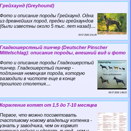
Грейхаунд (Greyhound)
Фото и описание породы Грейхаунд. Одна
из древнейших пород, предки грейхаундов
(были известны около 5 тыс. лет назад)....
09 07 2026 3:51:49
Гладкошерстный пинчер (Deutscher Pinscher
Mittelschlag): описание породы, внешний вид и фото
Фото и описание породы Гладкошерстый
пинчер. Гладкошерстый пинчер -
подлинная немецкая порода, которую
разводили в чистоте еще в конце
прошлого столетия....
08 07 2026 1:48:23
Кормление котят от 1,5 до 7-10 месяцев
Первое, что можно посоветовать
счастливому новому владельцу котенка -
узнать у заводчика, чем он кормит
котенка сейчас и сделать вывод - чем и