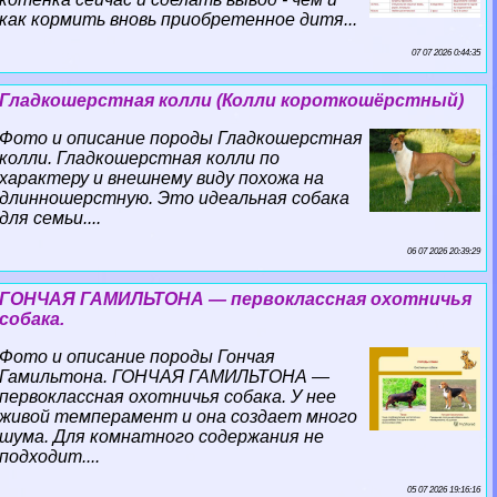
как кормить вновь приобретенное дитя...
07 07 2026 0:44:35
Гладкошерстная колли (Колли короткошёрстный)
Фото и описание породы Гладкошерстная
колли. Гладкошерстная колли по
хаpaктеру и внешнему виду похожа на
длинношерстную. Это идеальная собака
для семьи....
06 07 2026 20:39:29
ГОНЧАЯ ГАМИЛЬТОНА — первоклассная охотничья
собака.
Фото и описание породы Гончая
Гамильтона. ГОНЧАЯ ГАМИЛЬТОНА —
первоклассная охотничья собака. У нее
живой темперамент и она создает много
шума. Для комнатного содержания не
подходит....
05 07 2026 19:16:16