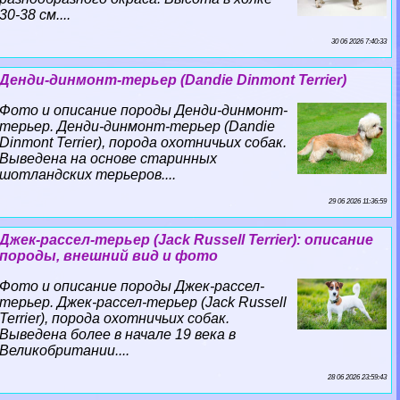
30-38 см....
30 06 2026 7:40:33
Денди-динмонт-терьер (Dandie Dinmont Terrier)
Фото и описание породы Денди-динмонт-
терьер. Денди-динмонт-терьер (Dandie
Dinmont Terrier), порода охотничьих собак.
Выведена на основе старинных
шотландских терьеров....
29 06 2026 11:36:59
Джек-рассел-терьер (Jack Russell Terrier): описание
породы, внешний вид и фото
Фото и описание породы Джек-рассел-
терьер. Джек-рассел-терьер (Jack Russell
Terrier), порода охотничьих собак.
Выведена более в начале 19 века в
Великобритании....
28 06 2026 23:59:43