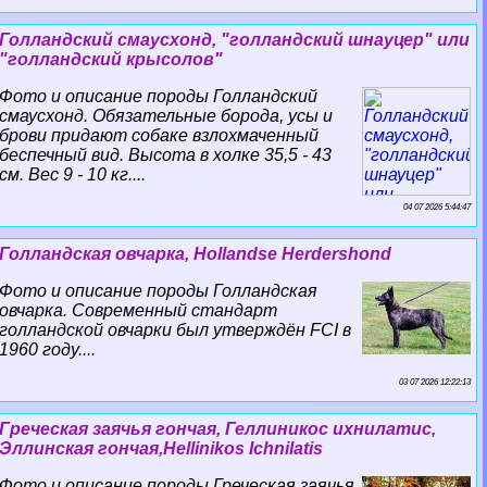
Голландский смаусхонд, "голландский шнауцер" или
"голландский крысолов"
Фото и описание породы Голландский
смаусхонд. Обязательные борода, усы и
брови придают собаке взлохмаченный
беспечный вид. Высота в холке 35,5 - 43
см. Вес 9 - 10 кг....
04 07 2026 5:44:47
Голландская овчарка, Hollandse Herdershond
Фото и описание породы Голландская
овчарка. Современный стандарт
голландской овчарки был утверждён FCI в
1960 году....
03 07 2026 12:22:13
Греческая заячья гончая, Геллиникос ихнилатис,
Эллинская гончая,Hellinikos Ichnilatis
Фото и описание породы Греческая заячья