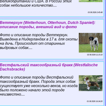
Великобритании и США. В России этих
собак небольшое количество....
03 08 2026 2:45:48
Веттерхун (Wetterhoun, Otterhoun, Dutch Spaniel):
описание породы, внешний вид и фото
Фото и описание породы Веттерхун.
Выведена в Нидерландах в 17 в. для охоты
на дичь. Происходит от старинных
выдровых собак....
02 08 2026 11:15:10
Вестфальский таксообразный бpaкк (Westfalische
Dachsbracke)
Фото и описание породы Вестфальский
таксообразный бpaкк. Порода этих собак
существует уже несколько веков, но когда
было положено начало этой породе
неизвестно....
01 08 2026 16:34:20