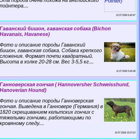
Эта порода очень похожа на английского
пойнтера....
12 07 2026 6:42:47
Гаванский бишон, гаванская собака (Bichon
Havanais, Havanese)
Фото и описание породы Гаванский
бишон, гаванская собака. Собака крепкого
сложения. Формат почти квадратный.
Высота в холке 20-28 см. Вес 3-5,5 кг....
11 07 2026 5:45:38
Ганноверская гончая ( Hannoversher Schweisshund,
Hanoverian Hound)
Фото и описание породы Ганноверская
гончая. Выведена в Ганновере (Германия) в
1820 скрещиванием кельтских гончих с
тяжелыми гончими, работающими по
кровяному следу....
10 07 2026 19:37:23