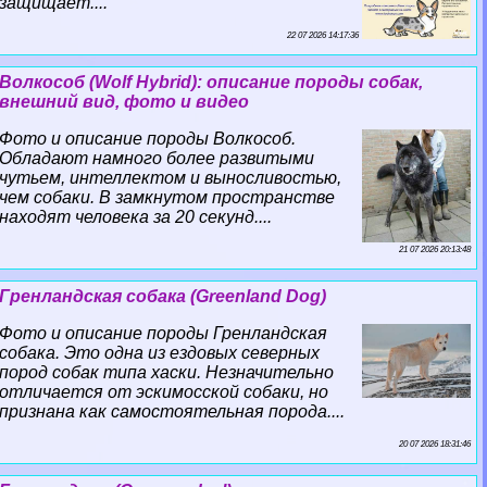
защищает....
22 07 2026 14:17:36
Волкособ (Wolf Hybrid): описание породы собак,
внешний вид, фото и видео
Фото и описание породы Волкособ.
Обладают намного более развитыми
чутьем, интеллектом и выносливостью,
чем собаки. В замкнутом прострaнcтве
находят человека за 20 секунд....
21 07 2026 20:13:48
Гренландская собака (Greenland Dog)
Фото и описание породы Гренландская
собака. Это одна из ездовых северных
пород собак типа хаски. Незначительно
отличается от эскимосской собаки, но
признана как самостоятельная порода....
20 07 2026 18:31:46