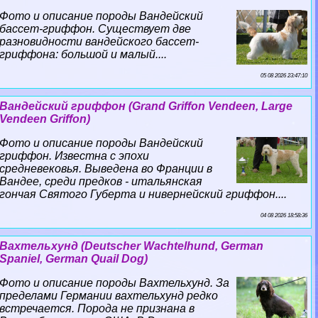
Фото и описание породы Вандейский
бассет-гриффон. Существует две
разновидности вандейского бассет-
гриффона: большой и малый....
05 08 2026 23:47:10
Вандейский гриффон (Grand Griffon Vendeen, Large
Vendeen Griffon)
Фото и описание породы Вандейский
гриффон. Известна с эпохи
средневековья. Выведена во Франции в
Вандее, среди предков - итальянская
гончая Святого Губерта и нивернейский гриффон....
04 08 2026 18:58:36
Вахтельхунд (Deutscher Wachtelhund, German
Spaniel, German Quail Dog)
Фото и описание породы Вахтельхунд. За
пределами Германии вахтельхунд редко
встречается. Порода не признана в