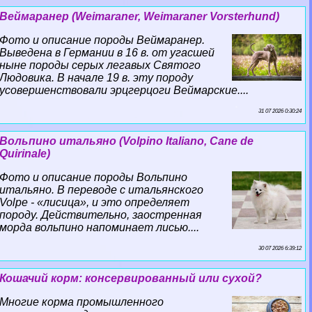
Веймаранер (Weimaraner, Weimaraner Vorsterhund)
Фото и описание породы Веймаранер.
Выведена в Германии в 16 в. от угасшей
ныне породы серых легавых Святого
Людовика. В начале 19 в. эту породу
усовершенствовали эрцгерцоги Веймарские....
31 07 2026 0:30:24
Вольпино итальяно (Volpino Italiano, Cane de
Quirinale)
Фото и описание породы Вольпино
итальяно. В переводе с итальянского
Volpe - «лисица», и это определяет
породу. Действительно, заостренная
морда вольпино напоминает лисью....
30 07 2026 6:39:12
Кошачий корм: консервированный или сухой?
Многие корма промышленного