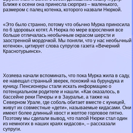
Ближе к осени она принесла сюрприз – маленького,
размером с палец котенка, которого назвали Нюркой.
«Это было странно, потому что обычно Мурка приносила
по 6 здоровых котят. А Нюрка по мере взросления все
больше отличалась необычным окрасом шерсти и
заостренной мордочкой. Мы поняли, что у нас необычный
котенок», цитирует слова супругов газета «Вечерний
Краснотурьинск».
Хозяева начали вспоминать, что пока Мурка жила в саду,
ее навещал странный зверек, похожий на бурундука и
кyницу. Пенсионеры стали искать информацию о
потенциальном родителе и нашли. «Как оказалось, в
бассейне реки Печоры и в Зауралье, а также на
Северном Урале, где соболь обитает вместе с кyницей,
живут их совместные «дети», называемые кидасами. Они
имеют более длинный хвост и желтое горловое пятно.
Поэтому мы сделали вывод, что папой Нюрки стал один
из немногих в наших краях кидасов», – рассказали
супруги.