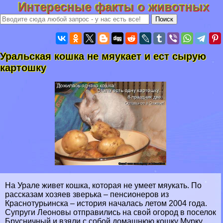
Интересные факты о животных
Уральская кошка не мяукает и ест сырую
картошку
На Урале живет кошка, которая не умеет мяукать. По
рассказам хозяев зверька – пенсионеров из
Краснотурьинска – история началась летом 2004 года.
Супруги Леоновы отправились на свой огород в поселок
Брусничный и взяли с собой домашнюю кошку Мурку.