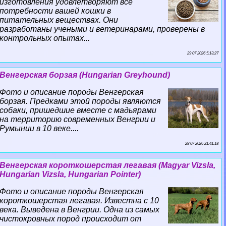
изготовления удовлетворяют все
потребности вашей кошки в
питательных веществах. Они
разработаны учеными и ветеринарами, проверены в
контрольных опытах...
29 07 2026 5:13:27
Венгерская борзая (Hungarian Greyhound)
Фото и описание породы Венгерская
борзая. Предками этой породы являются
собаки, пришедшие вместе с мадьярами
на территорию современных Венгрии и
Румынии в 10 веке....
28 07 2026 21:41:18
Венгерская короткошерстая легавая (Magyar Vizsla,
Hungarian Vizsla, Hungarian Pointer)
Фото и описание породы Венгерская
короткошерстая легавая. Известна с 10
века. Выведена в Венгрии. Одна из самых
чистокровных пород происходит от