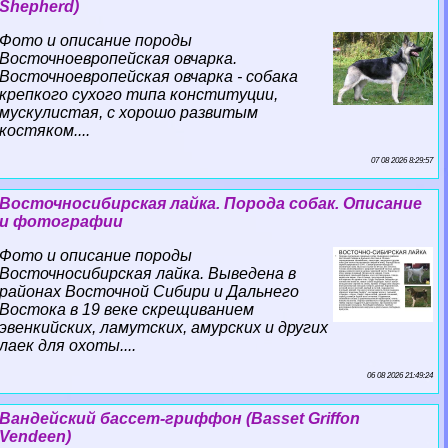
Shepherd)
Фото и описание породы
Восточноевропейская овчарка.
Восточноевропейская овчарка - собака
крепкого сухого типа конституции,
мускулистая, с хорошо развитым
костяком....
07 08 2026 8:29:57
Восточносибирская лайка. Порода собак. Описание
и фотографии
Фото и описание породы
Восточносибирская лайка. Выведена в
районах Восточной Сибири и Дальнего
Востока в 19 веке скрещиванием
эвенкийских, ламутских, амурских и других
лаек для охоты....
06 08 2026 21:49:24
Вандейский бассет-гриффон (Basset Griffon
Vendeen)