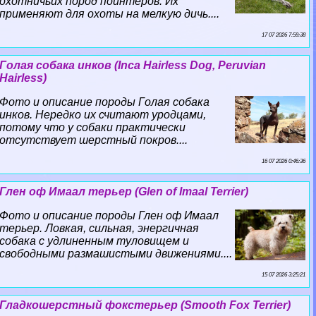
охотничьих пород пойнтеров. Их
применяют для охоты на мелкую дичь....
17 07 2026 7:59:38
Гoлая собака инков (Inca Hairless Dog, Peruvian
Hairless)
Фото и описание породы Гoлая собака
инков. Нередко их считают уpoдцами,
потому что у собаки пpaктически
отсутствует шерстный покров....
16 07 2026 0:46:36
Глен оф Имаал терьер (Glen of Imaal Terrier)
Фото и описание породы Глен оф Имаал
терьер. Ловкая, сильная, энергичная
собака с удлиненным туловищем и
свободными размашистыми движениями....
15 07 2026 3:25:21
Гладкошерстный фокстерьер (Smooth Fox Terrier)