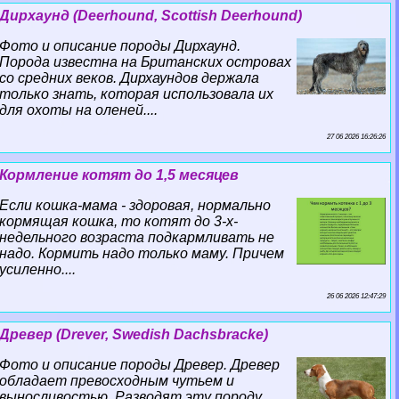
Дирхаунд (Deerhound, Scottish Deerhound)
Фото и описание породы Дирхаунд.
Порода известна на Британских островах
со средних веков. Дирхаундов держала
только знать, которая использовала их
для охоты на оленей....
27 06 2026 16:26:26
Кормление котят до 1,5 месяцев
Если кошка-мама - здоровая, нормально
кормящая кошка, то котят до 3-х-
недельного возраста подкармливать не
надо. Кормить надо только маму. Причем
усиленно....
26 06 2026 12:47:29
Древер (Drever, Swedish Dachsbracke)
Фото и описание породы Древер. Древер
обладает превосходным чутьем и
выносливостью. Разводят эту породу