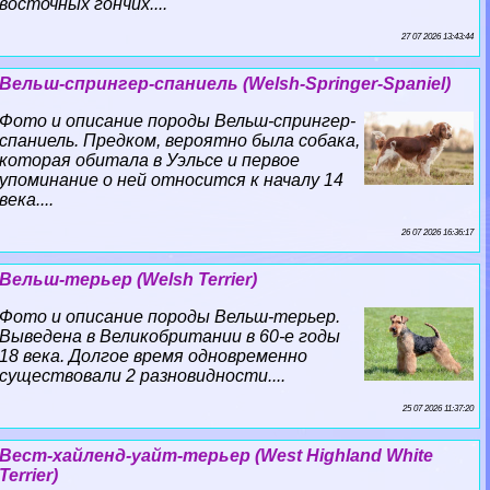
восточных гончих....
27 07 2026 13:43:44
Вельш-спрингер-спаниель (Welsh-Springer-Spaniel)
Фото и описание породы Вельш-спрингер-
спаниель. Предком, вероятно была собака,
которая обитала в Уэльсе и первое
упоминание о ней относится к началу 14
века....
26 07 2026 16:36:17
Вельш-терьер (Welsh Terrier)
Фото и описание породы Вельш-терьер.
Выведена в Великобритании в 60-е годы
18 века. Долгое время одновременно
существовали 2 разновидности....
25 07 2026 11:37:20
Вест-хайленд-уайт-терьер (West Highland White
Terrier)