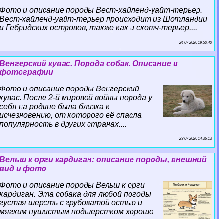
Фото и описание породы Вест-хайленд-уайт-терьер.
Вест-хайленд-уайт-терьер происходит из Шотландии
и Гебридских островов, также как и скотч-терьер....
24 07 2026 19:50:40
Венгерский кувас. Порода собак. Описание и
фотографии
Фото и описание породы Венгерский
кувас. После 2-й мировой войны порода у
себя на родине была близка к
исчезновению, от которого её спасла
популярность в других странах....
23 07 2026 14:36:13
Вельш к opги кардиган: описание породы, внешний
вид и фото
Фото и описание породы Вельш к opги
кардиган. Эта собака для любой погоды
густая шерсть с грубоватой остью и
мягким пушистым подшерстком хорошо