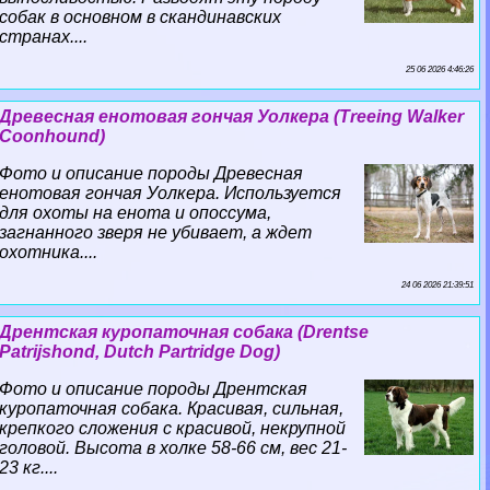
собак в основном в скандинавских
странах....
25 06 2026 4:46:26
Древесная енотовая гончая Уолкера (Treeing Walker
Coonhound)
Фото и описание породы Древесная
енотовая гончая Уолкера. Используется
для охоты на енота и опоссума,
загнанного зверя не убивает, а ждет
охотника....
24 06 2026 21:39:51
Дрентская куропаточная собака (Drentse
Patrijshond, Dutch Partridge Dog)
Фото и описание породы Дрентская
куропаточная собака. Красивая, сильная,
крепкого сложения с красивой, некрупной
головой. Высота в холке 58-66 см, вес 21-
23 кг....