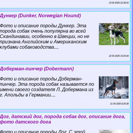
23 06 2026 22:30:43
Дункер (Dunker, Norwegian Hound)
Фото и описание породы Дункер. Эта
порода собак очень популярна во всей
Скандинавии, особенно в Швеции, но не
признана Английским и Американским
клубами собаководства....
22 06 2026 15:25:44
Доберман-пинчер (Dobermann)
Фото и описание породы Доберман-
пинчер. Эта порода собак называется по
имени своего создателя Л. Добермана из
г. Апольды в Германии....
21 06 2026 8:29:38
Дог, датский дог, порода собак дог, описание дога,
фото датского дога
Фото и описание породы Дог. С этой