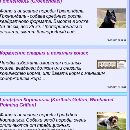
Грюнендаль (Groenendael)
Фото и описание породы Грюнендаль.
Грюнендаль - собака среднего роста,
квадратного формата. Высота в холке
56-66 см, вес 28 кг. Пропорционально
сложена, имеет благородный вид....
19 07 2026 23:59:56
Кормление старых и пожилых кошек
Чтобы избежать ожирения пожилых
кошек, владелец должен или снизить
количество корма, или давать корм с меньшим
содержанием жира...
18 07 2026 15:10:33
Гриффон Кортальса (Korthals Griffon, Wirehaired
Pointing Griffon)
Фото и описание породы Гриффон
Кортальса. Собаки этой породы очень
отличаются от традиционных