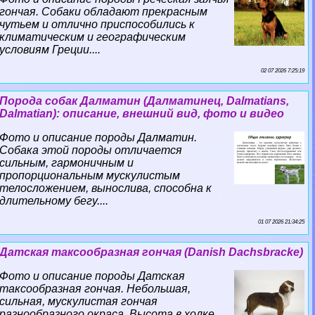
гончая. Собаки обладают прекрасным
чутьем и отлично приспособились к
климатическим и географическим
условиям Греции....
02 07 2026 7:25:19
Порода собак Далматин (Далматинец, Dalmatians,
Dalmatian): описание, внешний вид, фото и видео
Фото и описание породы Далматин.
Собака этой породы отличается
сильным, гармоничным и
пропорциональным мускулистым
телосложением, вынослива, способна к
длительному бегу....
01 07 2026 21:34:25
Датская таксообразная гончая (Danish Dachsbracke)
Фото и описание породы Датская
таксообразная гончая. Небольшая,
сильная, мускулистая гончая
разнообразного окраса. Высота в холке