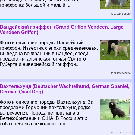
гриффона: большой и малый....
06 08 2026 17:56:59
Вандейский гриффон (Grand Griffon Vendeen, Large
Vendeen Griffon)
Фото и описание породы Вандейский
гриффон. Известна с эпохи средневековья.
Выведена во Франции в Вандее, среди
предков - итальянская гончая Святого
Губерта и нивернейский гриффон....
05 08 2026 20:56:20
Вахтельхунд (Deutscher Wachtelhund, German Spaniel,
German Quail Dog)
Фото и описание породы Вахтельхунд. За
пределами Германии вахтельхунд редко
встречается. Порода не признана в
Великобритании и США. В России этих
собак небольшое количество....
04 08 2026 21:31:18