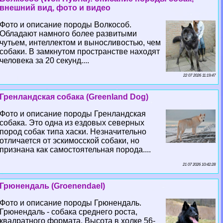
внешний вид, фото и видео
Фото и описание породы Волкособ.
Обладают намного более развитыми
чутьем, интеллектом и выносливостью, чем
собаки. В замкнутом прострaнcтве находят
человека за 20 секунд....
22 07 2026 11:19:47
Гренландская собака (Greenland Dog)
Фото и описание породы Гренландская
собака. Это одна из ездовых северных
пород собак типа хаски. Незначительно
отличается от эскимосской собаки, но
признана как самостоятельная порода....
21 07 2026 10:42:28
Грюнендаль (Groenendael)
Фото и описание породы Грюнендаль.
Грюнендаль - собака среднего роста,
квадратного формата. Высота в холке 56-