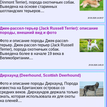
Dinmont Terrier), порода охотничьих собак.
Выведена на основе старинных
шотландских терьеров....
30 06 2026 14:39:57
Джек-рассел-терьер (Jack Russell Terrier): описание
породы, внешний вид и фото
Фото и описание породы Джек-рассел-
терьер. Джек-рассел-терьер (Jack Russell
Terrier), порода охотничьих собак.
Выведена более в начале 19 века в
Великобритании....
29 06 2026 3:49:19
Дирхаунд (Deerhound, Scottish Deerhound)
Фото и описание породы Дирхаунд. Порода
известна на Британских островах со
средних веков. Дирхаундов держала только
знать, которая использовала их для охоты
на оленей....