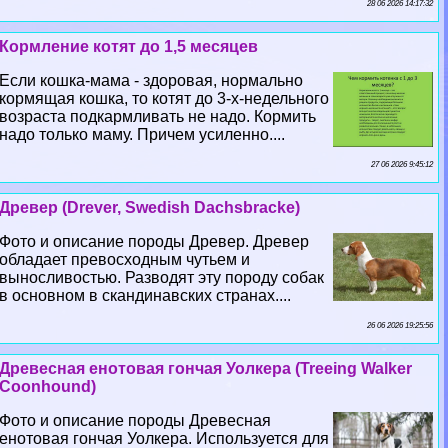
28 06 2026 14:17:32
Кормление котят до 1,5 месяцев
Если кошка-мама - здоровая, нормально
кормящая кошка, то котят до 3-х-недельного
возраста подкармливать не надо. Кормить
надо только маму. Причем усиленно....
27 06 2026 9:45:12
Древер (Drever, Swedish Dachsbracke)
Фото и описание породы Древер. Древер
обладает превосходным чутьем и
выносливостью. Разводят эту породу собак
в основном в скандинавских странах....
26 06 2026 19:25:56
Древесная енотовая гончая Уолкера (Treeing Walker
Coonhound)
Фото и описание породы Древесная
енотовая гончая Уолкера. Используется для