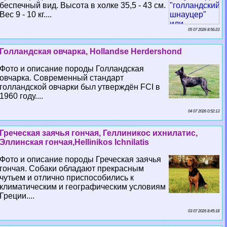
беспечный вид. Высота в холке 35,5 - 43 см.
Вес 9 - 10 кг....
05 07 2026 8:56:23
Голландская овчарка, Hollandse Herdershond
Фото и описание породы Голландская
овчарка. Современный стандарт
голландской овчарки был утверждён FCI в
1960 году....
04 07 2026 0:52:13
Греческая заячья гончая, Геллиникос ихнилатис,
Эллинская гончая,Hellinikos Ichnilatis
Фото и описание породы Греческая заячья
гончая. Собаки обладают прекрасным
чутьем и отлично приспособились к
климатическим и географическим условиям
Греции....
03 07 2026 8:45:18