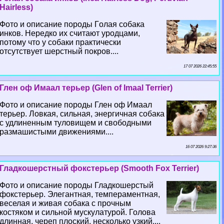
Hairless)
Фото и описание породы Гoлая собака
инков. Нередко их считают уpoдцами,
потому что у собаки пpaктически
отсутствует шерстный покров....
17 07 2026 22:45:55
Глен оф Имаал терьер (Glen of Imaal Terrier)
Фото и описание породы Глен оф Имаал
терьер. Ловкая, сильная, энергичная собака
с удлиненным туловищем и свободными
размашистыми движениями....
16 07 2026 9:27:36
Гладкошерстный фокстерьер (Smooth Fox Terrier)
Фото и описание породы Гладкошерстый
фокстерьер. Элегантная, темпераментная,
веселая и живая собака с прочным
костяком и сильной мускулатурой. Голова
длинная, череп плоский, несколько узкий....