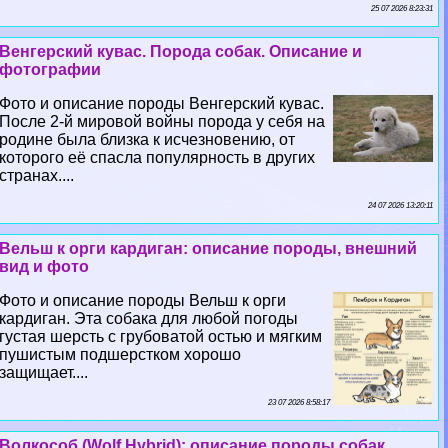
25 07 2026 8:23:31
Венгерский кувас. Порода собак. Описание и
фотографии
Фото и описание породы Венгерский кувас.
После 2-й мировой войны порода у себя на
родине была близка к исчезновению, от
которого её спасла популярность в других
странах....
24 07 2026 13:20:11
Вельш к opги кардиган: описание породы, внешний
вид и фото
Фото и описание породы Вельш к opги
кардиган. Эта собака для любой погоды
густая шерсть с грубоватой остью и мягким
пушистым подшерстком хорошо
защищает....
23 07 2026 8:58:17
Волкособ (Wolf Hybrid): описание породы собак,