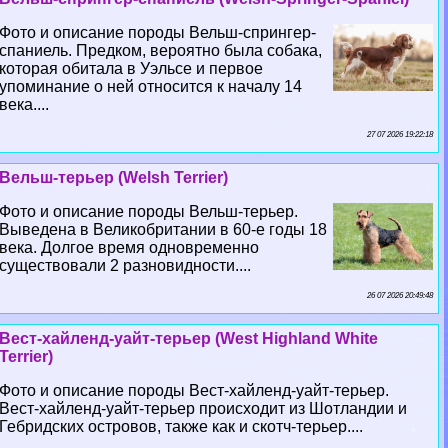
Фото и описание породы Вельш-спрингер-
спаниель. Предком, вероятно была собака,
которая обитала в Уэльсе и первое
упоминание о ней относится к началу 14
века....
27 07 2026 19:22:18
Вельш-терьер (Welsh Terrier)
Фото и описание породы Вельш-терьер.
Выведена в Великобритании в 60-е годы 18
века. Долгое время одновременно
существовали 2 разновидности....
26 07 2026 20:49:48
Вест-хайленд-уайт-терьер (West Highland White
Terrier)
Фото и описание породы Вест-хайленд-уайт-терьер.
Вест-хайленд-уайт-терьер происходит из Шотландии и
Гебридских островов, также как и скотч-терьер....