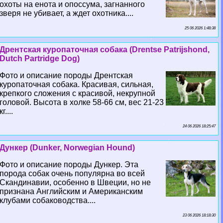
охоты на енота и опоссума, загнанного
зверя не убивает, а ждет охотника....
25 06 2026 1:48:38
Дрентская куропаточная собака (Drentse Patrijshond,
Dutch Partridge Dog)
Фото и описание породы Дрентская
куропаточная собака. Красивая, сильная,
крепкого сложения с красивой, некрупной
головой. Высота в холке 58-66 см, вес 21-23
кг....
24 06 2026 18:25:47
Дункер (Dunker, Norwegian Hound)
Фото и описание породы Дункер. Эта
порода собак очень популярна во всей
Скандинавии, особенно в Швеции, но не
признана Английским и Американским
клубами собаководства....
23 06 2026 18:18:30