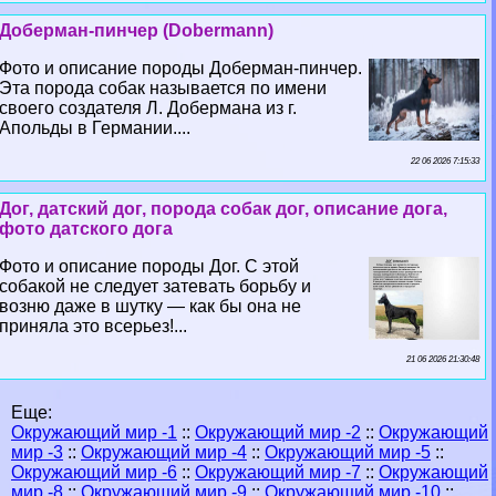
Доберман-пинчер (Dobermann)
Фото и описание породы Доберман-пинчер.
Эта порода собак называется по имени
своего создателя Л. Добермана из г.
Апольды в Германии....
22 06 2026 7:15:33
Дог, датский дог, порода собак дог, описание дога,
фото датского дога
Фото и описание породы Дог. С этой
собакой не следует затевать борьбу и
возню даже в шутку — как бы она не
приняла это всерьез!...
21 06 2026 21:30:48
Еще:
Окружающий мир -1
::
Окружающий мир -2
::
Окружающий
мир -3
::
Окружающий мир -4
::
Окружающий мир -5
::
Окружающий мир -6
::
Окружающий мир -7
::
Окружающий
мир -8
::
Окружающий мир -9
::
Окружающий мир -10
::