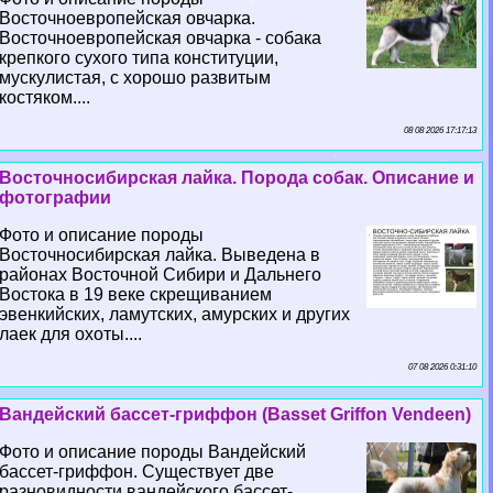
Восточноевропейская овчарка.
Восточноевропейская овчарка - собака
крепкого сухого типа конституции,
мускулистая, с хорошо развитым
костяком....
08 08 2026 17:17:13
Восточносибирская лайка. Порода собак. Описание и
фотографии
Фото и описание породы
Восточносибирская лайка. Выведена в
районах Восточной Сибири и Дальнего
Востока в 19 веке скрещиванием
эвенкийских, ламутских, амурских и других
лаек для охоты....
07 08 2026 0:31:10
Вандейский бассет-гриффон (Basset Griffon Vendeen)
Фото и описание породы Вандейский
бассет-гриффон. Существует две
разновидности вандейского бассет-