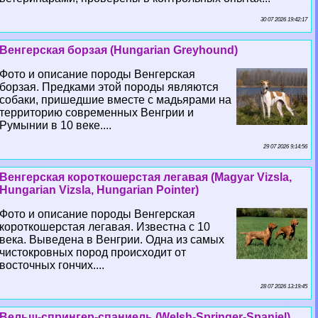
30 07 2026 19:42:17
Венгерская борзая (Hungarian Greyhound)
Фото и описание породы Венгерская
борзая. Предками этой породы являются
собаки, пришедшие вместе с мадьярами на
территорию современных Венгрии и
Румынии в 10 веке....
29 07 2026 9:14:56
Венгерская короткошерстая легавая (Magyar Vizsla,
Hungarian Vizsla, Hungarian Pointer)
Фото и описание породы Венгерская
короткошерстая легавая. Известна с 10
века. Выведена в Венгрии. Одна из самых
чистокровных пород происходит от
восточных гончих....
28 07 2026 13:19:45
Вельш-спрингер-спаниель (Welsh-Springer-Spaniel)