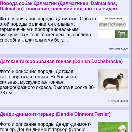
Порода собак Далматин (Далматинец, Dalmatians,
Dalmatian): описание, внешний вид, фото и видео
Фото и описание породы Далматин. Собака
этой породы отличается сильным,
гармоничным и пропорциональным
мускулистым телосложением, вынослива,
способна к длительному бегу....
02 07 2026 6:12:10
Датская таксообразная гончая (Danish Dachsbracke)
Фото и описание породы Датская
таксообразная гончая. Небольшая,
сильная, мускулистая гончая
разнообразного окраса. Высота в холке 30-
38 см....
01 07 2026 16:43:34
Денди-динмонт-терьер (Dandie Dinmont Terrier)
Фото и описание породы Денди-динмонт-
терьер. Денди-динмонт-терьер (Dandie