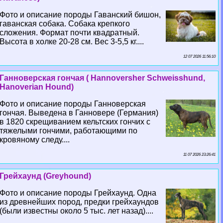
Фото и описание породы Гаванский бишон,
гаванская собака. Собака крепкого
сложения. Формат почти квадратный.
Высота в холке 20-28 см. Вес 3-5,5 кг....
12 07 2026 11:56:10
Ганноверская гончая ( Hannoversher Schweisshund,
Hanoverian Hound)
Фото и описание породы Ганноверская
гончая. Выведена в Ганновере (Германия)
в 1820 скрещиванием кельтских гончих с
тяжелыми гончими, работающими по
кровяному следу....
11 07 2026 23:26:41
Грейхаунд (Greyhound)
Фото и описание породы Грейхаунд. Одна
из древнейших пород, предки грейхаундов
(были известны около 5 тыс. лет назад)....