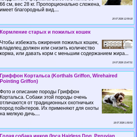
66 см, вес 28 кг. Пропорционально сложена,
имеет благородный вид....
20 07 2026 12:59:18
Кормление старых и пожилых кошек
Чтобы избежать ожирения пожилых кошек,
владелец должен или снизить количество
корма, или давать корм с меньшим содержанием жира...
19 07 2026 15:47:51
Гриффон Кортальса (Korthals Griffon, Wirehaired
Pointing Griffon)
Фото и описание породы Гриффон
Кортальса. Собаки этой породы очень
отличаются от традиционных охотничьих
пород пойнтеров. Их применяют для охоты
на мелкую дичь....
18 07 2026 1:50:53
Гoлая собака инков (Inca Hairless Dog, Peruvian