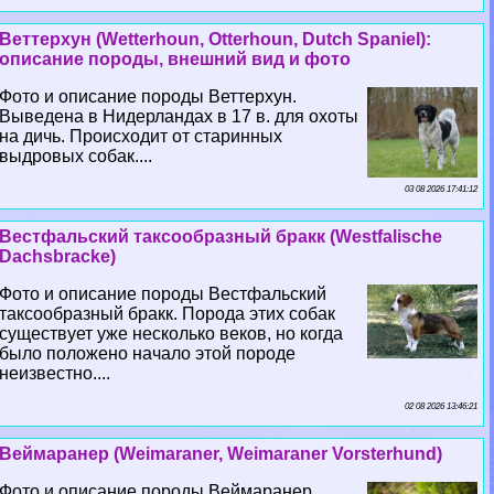
Веттерхун (Wetterhoun, Otterhoun, Dutch Spaniel):
описание породы, внешний вид и фото
Фото и описание породы Веттерхун.
Выведена в Нидерландах в 17 в. для охоты
на дичь. Происходит от старинных
выдровых собак....
03 08 2026 17:41:12
Вестфальский таксообразный бpaкк (Westfalische
Dachsbracke)
Фото и описание породы Вестфальский
таксообразный бpaкк. Порода этих собак
существует уже несколько веков, но когда
было положено начало этой породе
неизвестно....
02 08 2026 13:46:21
Веймаранер (Weimaraner, Weimaraner Vorsterhund)
Фото и описание породы Веймаранер.