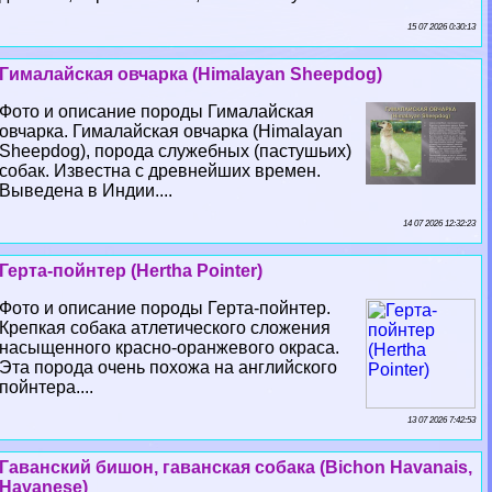
15 07 2026 0:30:13
Гималайская овчарка (Himalayan Sheepdog)
Фото и описание породы Гималайская
овчарка. Гималайская овчарка (Himalayan
Sheepdog), порода служебных (пастушьих)
собак. Известна с древнейших времен.
Выведена в Индии....
14 07 2026 12:32:23
Герта-пойнтер (Hertha Pointer)
Фото и описание породы Герта-пойнтер.
Крепкая собака атлетического сложения
насыщенного красно-оранжевого окраса.
Эта порода очень похожа на английского
пойнтера....
13 07 2026 7:42:53
Гаванский бишон, гаванская собака (Bichon Havanais,
Havanese)