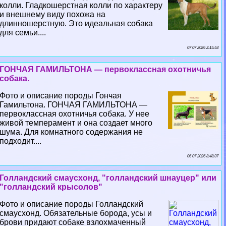
колли. Гладкошерстная колли по хаpaктеру
и внешнему виду похожа на
длинношерстную. Это идеальная собака
для семьи....
07 07 2026 2:15:53
ГОНЧАЯ ГАМИЛЬТОНА — первоклассная охотничья
собака.
Фото и описание породы Гончая
Гамильтона. ГОНЧАЯ ГАМИЛЬТОНА —
первоклассная охотничья собака. У нее
живой темперамент и она создает много
шума. Для комнатного содержания не
подходит....
06 07 2026 8:48:37
Голландский смаусхонд, "голландский шнауцер" или
"голландский крысолов"
Фото и описание породы Голландский
смаусхонд. Обязательные борода, усы и
брови придают собаке взлохмаченный