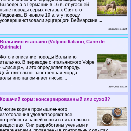
Выведена в Германии в 16 в. от угасшей
ныне породы серых легавых Святого
Людовика. В начале 19 в. эту породу
усовершенствовали эрцгерцоги Веймарские....
01 08 2026 0:13:24
Вольпино итальяно (Volpino Italiano, Cane de
Quirinale)
Фото и описание породы Вольпино
итальяно. В переводе с итальянского Volpe
- «лисица», и это определяет породу.
Действительно, заостренная морда
вольпино напоминает лисью....
31 07 2026 3:51:35
Кошачий корм: консервированный или сухой?
Многие корма промышленного
изготовления удовлетворяют все
потребности вашей кошки в питательных
веществах. Они разработаны учеными и
ветеринарами, проверены в контрольных опытах...