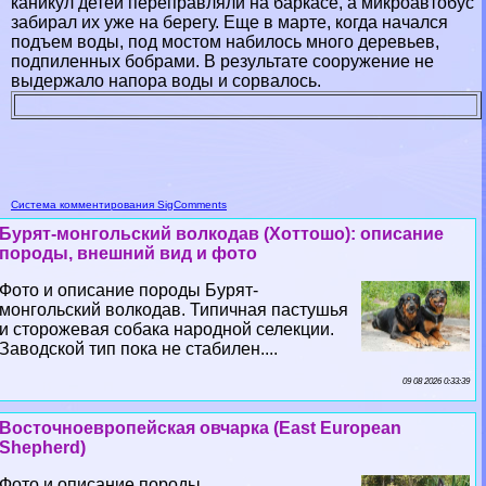
каникул детей переправляли на баркасе, а микроавтобус
забирал их уже на берегу. Еще в марте, когда начался
подъем воды, под мостом набилось много деревьев,
подпиленных бобрами. В результате сооружение не
выдержало напора воды и сорвалось.
Система комментирования SigComments
Бурят-монгольский волкодав (Хоттошо): описание
породы, внешний вид и фото
Фото и описание породы Бурят-
монгольский волкодав. Типичная пастушья
и сторожевая собака народной селекции.
Заводской тип пока не стабилен....
09 08 2026 0:33:39
Восточноевропейская овчарка (East European
Shepherd)
Фото и описание породы