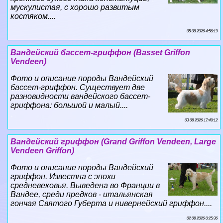
мускулистая, с хорошо развитым
костяком....
05 08 2026 4:56:19
Вандейский бассет-гриффон (Basset Griffon
Vendeen)
Фото и описание породы Вандейский
бассет-гриффон. Существует две
разновидности вандейского бассет-
гриффона: большой и малый....
03 08 2026 17:49:12
Вандейский гриффон (Grand Griffon Vendeen, Large
Vendeen Griffon)
Фото и описание породы Вандейский
гриффон. Известна с эпохи
средневековья. Выведена во Франции в
Вандее, среди предков - итальянская
гончая Святого Губерта и нивернейский гриффон....
02 08 2026 0:25:36