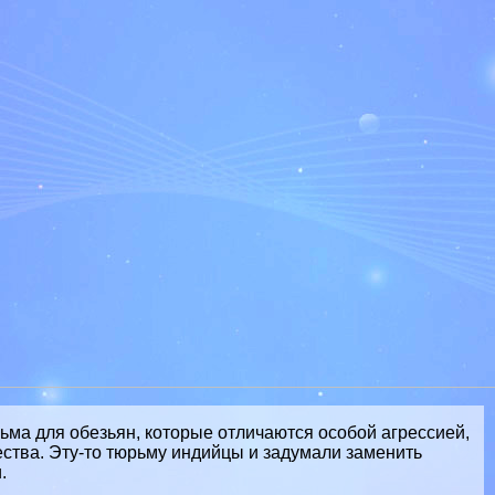
ма для обезьян, которые отличаются особой агрессией,
ства. Эту-то тюрьму индийцы и задумали заменить
.