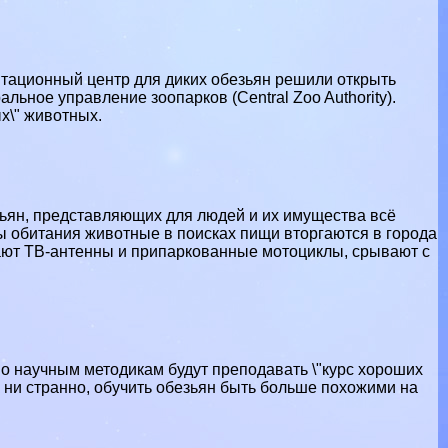
итационный центр для диких обезьян решили открыть
ральное управление зоопарков (
Central Zoo Authority
).
х\" животных.
зьян, представляющих для людей и их имущества всё
ы обитания животные в поисках пищи вторгаются в города
мают ТВ-антенны и припаркованные мотоциклы, срывают с
по научным методикам будут преподавать \"курс хороших
к ни странно, обучить обезьян быть больше похожими на