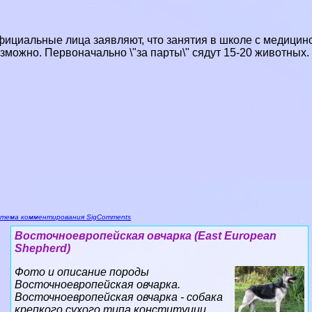
ициальные лица заявляют, что занятия в школе с медицинс
зможно. Первоначально \"за парты\" сядут 15-20 животных.
тема комментирования SigComments
Восточноевропейская овчарка (East European
Shepherd)
Фото и описание породы
Восточноевропейская овчарка.
Восточноевропейская овчарка - собака
крепкого сухого типа конституции,