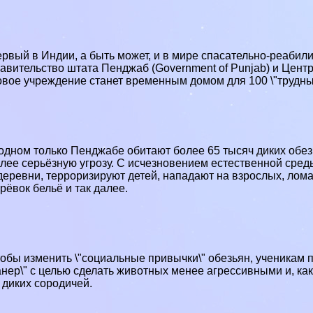
рвый в Индии, а быть может, и в мире спасательно-реабил
авительство штата Пенджаб (
Government of Punjab
) и Цент
вое учреждение станет временным домом для 100 \"трудны
одном только Пенджабе обитают более 65 тысяч диких обе
лее серьёзную угрозу. С исчезновением естественной сред
деревни, терроризируют детей, нападают на взрослых, ло
рёвок бельё и так далее.
обы изменить \"социальные привычки\" обезьян, ученикам 
нер\" с целью сделать животных менее агрессивными и, ка
 диких сородичей.