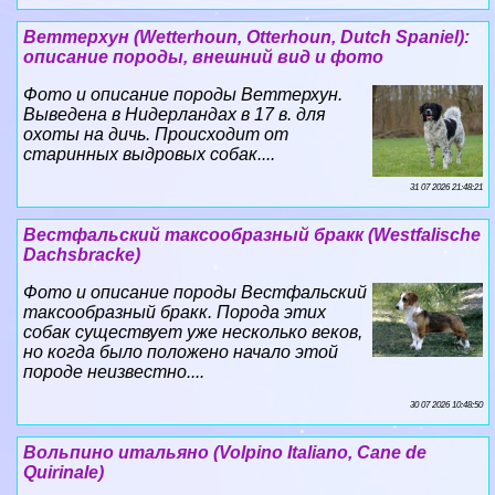
Веттерхун (Wetterhoun, Otterhoun, Dutch Spaniel):
описание породы, внешний вид и фото
Фото и описание породы Веттерхун.
Выведена в Нидерландах в 17 в. для
охоты на дичь. Происходит от
старинных выдровых собак....
31 07 2026 21:48:21
Вестфальский таксообразный бpaкк (Westfalische
Dachsbracke)
Фото и описание породы Вестфальский
таксообразный бpaкк. Порода этих
собак существует уже несколько веков,
но когда было положено начало этой
породе неизвестно....
30 07 2026 10:48:50
Вольпино итальяно (Volpino Italiano, Cane de
Quirinale)