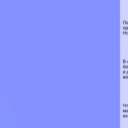
Пе
пр
Но
В 
бо
и 
ве
Чт
ма
их