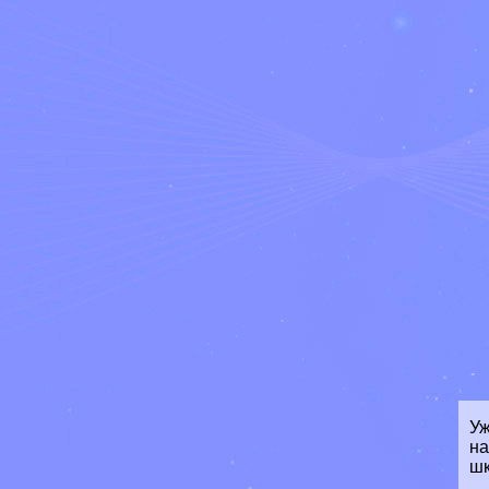
У
на
шк