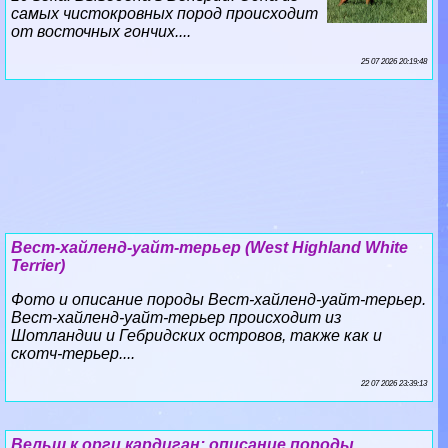
самых чистокровных пород происходит
от восточных гончих....
25 07 2026 20:19:48
Вест-хайленд-уайт-терьер (West Highland White
Terrier)
Фото и описание породы Вест-хайленд-уайт-терьер.
Вест-хайленд-уайт-терьер происходит из
Шотландии и Гебридских островов, также как и
скотч-терьер....
22 07 2026 23:39:13
Вельш к opги кардиган: описание породы,