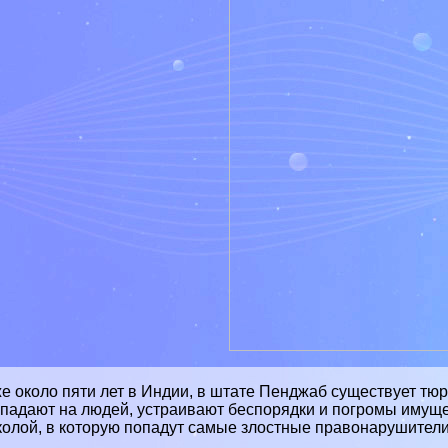
же
около
пяти лет в
Индии
, в
штате
Пенджаб существует тюрь
падают на людей, устраивают беспорядки и погромы имуще
олой, в которую попадут самые злостные правонарушители