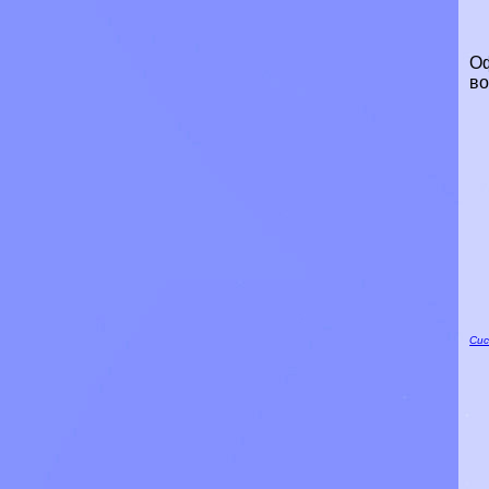
Оф
во
Сис