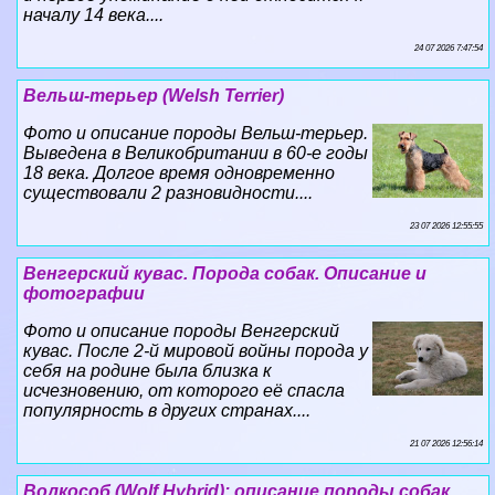
началу 14 века....
24 07 2026 7:47:54
Вельш-терьер (Welsh Terrier)
Фото и описание породы Вельш-терьер.
Выведена в Великобритании в 60-е годы
18 века. Долгое время одновременно
существовали 2 разновидности....
23 07 2026 12:55:55
Венгерский кувас. Порода собак. Описание и
фотографии
Фото и описание породы Венгерский
кувас. После 2-й мировой войны порода у
себя на родине была близка к
исчезновению, от которого её спасла
популярность в других странах....
21 07 2026 12:56:14
Волкособ (Wolf Hybrid): описание породы собак,