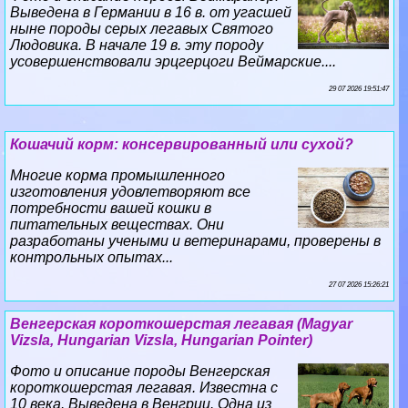
Выведена в Германии в 16 в. от угасшей
ныне породы серых легавых Святого
Людовика. В начале 19 в. эту породу
усовершенствовали эрцгерцоги Веймарские....
29 07 2026 19:51:47
Кошачий корм: консервированный или сухой?
Многие корма промышленного
изготовления удовлетворяют все
потребности вашей кошки в
питательных веществах. Они
разработаны учеными и ветеринарами, проверены в
контрольных опытах...
27 07 2026 15:26:21
Венгерская короткошерстая легавая (Magyar
Vizsla, Hungarian Vizsla, Hungarian Pointer)
Фото и описание породы Венгерская
короткошерстая легавая. Известна с
10 века. Выведена в Венгрии. Одна из