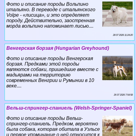
Фото и описание породы Вольпино
итальяно. В переводе с итальянского
Volpe - «лисица», и это определяет
породу. Действительно, заостренная
морда вольпино напоминает лисью....
28 07 2026 11:24:20
Венгерская борзая (Hungarian Greyhound)
Фото и описание породы Венгерская
борзая. Предками этой породы
являются собаки, пришедшие вместе с
мадьярами на территорию
современных Венгрии и Румынии в 10
веке....
26 07 2026 7:54:58
Вельш-спрингер-спаниель (Welsh-Springer-Spaniel)
Фото и описание породы Вельш-
спрингер-спаниель. Предком, вероятно
была собака, которая обитала в Уэльсе
и первое упоминание о ней относится к