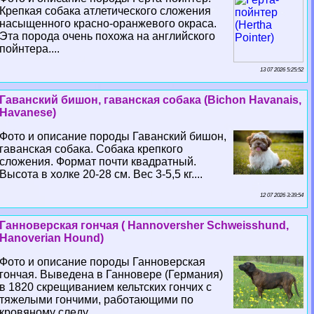
Крепкая собака атлетического сложения
насыщенного красно-оранжевого окраса.
Эта порода очень похожа на английского
пойнтера....
13 07 2026 5:25:52
Гаванский бишон, гаванская собака (Bichon Havanais,
Havanese)
Фото и описание породы Гаванский бишон,
гаванская собака. Собака крепкого
сложения. Формат почти квадратный.
Высота в холке 20-28 см. Вес 3-5,5 кг....
12 07 2026 3:39:54
Ганноверская гончая ( Hannoversher Schweisshund,
Hanoverian Hound)
Фото и описание породы Ганноверская
гончая. Выведена в Ганновере (Германия)
в 1820 скрещиванием кельтских гончих с
тяжелыми гончими, работающими по
кровяному следу....