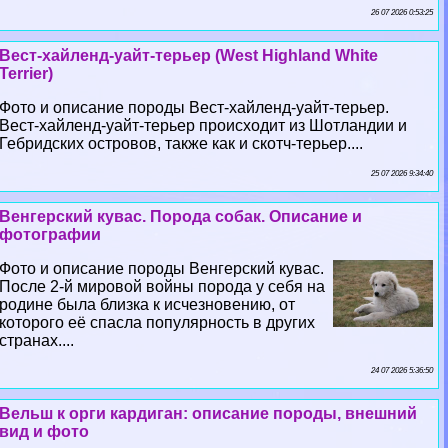
26 07 2026 0:53:25
Вест-хайленд-уайт-терьер (West Highland White
Terrier)
Фото и описание породы Вест-хайленд-уайт-терьер.
Вест-хайленд-уайт-терьер происходит из Шотландии и
Гебридских островов, также как и скотч-терьер....
25 07 2026 9:34:40
Венгерский кувас. Порода собак. Описание и
фотографии
Фото и описание породы Венгерский кувас.
После 2-й мировой войны порода у себя на
родине была близка к исчезновению, от
которого её спасла популярность в других
странах....
24 07 2026 5:36:50
Вельш к opги кардиган: описание породы, внешний
вид и фото