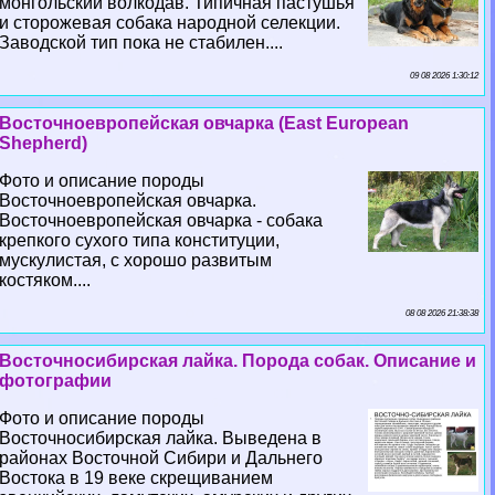
монгольский волкодав. Типичная пастушья
и сторожевая собака народной селекции.
Заводской тип пока не стабилен....
09 08 2026 1:30:12
Восточноевропейская овчарка (East European
Shepherd)
Фото и описание породы
Восточноевропейская овчарка.
Восточноевропейская овчарка - собака
крепкого сухого типа конституции,
мускулистая, с хорошо развитым
костяком....
08 08 2026 21:38:38
Восточносибирская лайка. Порода собак. Описание и
фотографии
Фото и описание породы
Восточносибирская лайка. Выведена в
районах Восточной Сибири и Дальнего
Востока в 19 веке скрещиванием