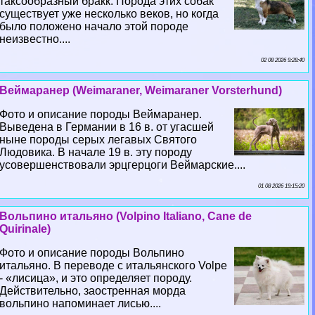
таксообразный бpaкк. Порода этих собак
существует уже несколько веков, но когда
было положено начало этой породе
неизвестно....
02 08 2026 9:28:40
Веймаранер (Weimaraner, Weimaraner Vorsterhund)
Фото и описание породы Веймаранер.
Выведена в Германии в 16 в. от угасшей
ныне породы серых легавых Святого
Людовика. В начале 19 в. эту породу
усовершенствовали эрцгерцоги Веймарские....
01 08 2026 19:15:20
Вольпино итальяно (Volpino Italiano, Cane de
Quirinale)
Фото и описание породы Вольпино
итальяно. В переводе с итальянского Volpe
- «лисица», и это определяет породу.
Действительно, заостренная морда
вольпино напоминает лисью....