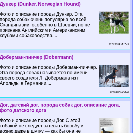
Дункер (Dunker, Norwegian Hound)
Фото и описание породы Дункер. Эта
порода собак очень популярна во всей
Скандинавии, особенно в Швеции, но не
признана Английским и Американским
клубами собаководства....
23 06 2026 14:17:49
Доберман-пинчер (Dobermann)
Фото и описание породы Доберман-пинчер.
Эта порода собак называется по имени
своего создателя Л. Добермана из г.
Апольды в Германии....
22 06 2026 6:54:40
Дог, датский дог, порода собак дог, описание дога,
фото датского дога
Фото и описание породы Дог. С этой
собакой не следует затевать борьбу и
возню даже в шутку — как бы она не