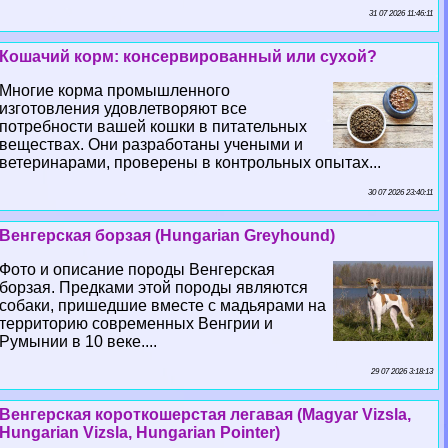
31 07 2026 11:46:11
Кошачий корм: консервированный или сухой?
Многие корма промышленного
изготовления удовлетворяют все
потребности вашей кошки в питательных
веществах. Они разработаны учеными и
ветеринарами, проверены в контрольных опытах...
30 07 2026 23:40:11
Венгерская борзая (Hungarian Greyhound)
Фото и описание породы Венгерская
борзая. Предками этой породы являются
собаки, пришедшие вместе с мадьярами на
территорию современных Венгрии и
Румынии в 10 веке....
29 07 2026 3:18:13
Венгерская короткошерстая легавая (Magyar Vizsla,
Hungarian Vizsla, Hungarian Pointer)