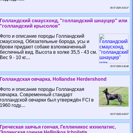
06 07 2026 4:43:37
Голландский смаусхонд, "голландский шнауцер" или
"голландский крысолов"
Фото и описание породы Голландский
смаусхонд. Обязательные борода, усы и
брови придают собаке взлохмаченный
беспечный вид. Высота в холке 35,5 - 43 см.
Вес 9 - 10 кг....
05 07 2026 6:30:48
Голландская овчарка, Hollandse Herdershond
Фото и описание породы Голландская
овчарка. Современный стандарт
голландской овчарки был утверждён FCI в
1960 году....
04 07 2026 6:44:57
Греческая заячья гончая, Геллиникос ихнилатис,
Эллинская гончая,Hellinikos Ichnilatis