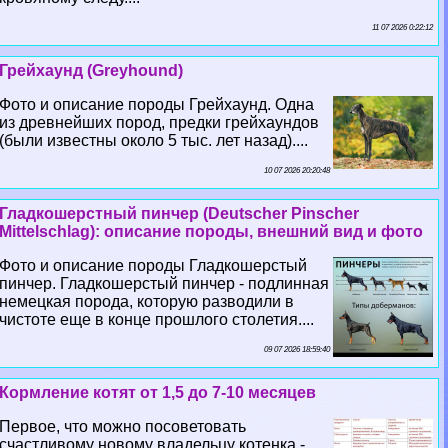
11 07 2026 0:22:12
Грейхаунд (Greyhound)
Фото и описание породы Грейхаунд. Одна
из древнейших пород, предки грейхаундов
(были известны около 5 тыс. лет назад)....
10 07 2026 20:20:48
Гладкошерстный пинчер (Deutscher Pinscher
Mittelschlag): описание породы, внешний вид и фото
Фото и описание породы Гладкошерстый
пинчер. Гладкошерстый пинчер - подлинная
немецкая порода, которую разводили в
чистоте еще в конце прошлого столетия....
09 07 2026 18:59:40
Кормление котят от 1,5 до 7-10 месяцев
Первое, что можно посоветовать
счастливому новому владельцу котенка -