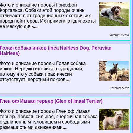
Фото и описание породы Гриффон
Кортальса. Собаки этой породы очень
отличаются от традиционных охотничьих
пород пойнтеров. Их применяют для охоты
на мелкую дичь....
18 07 2026 11:47:13
Гoлая собака инков (Inca Hairless Dog, Peruvian
Hairless)
Фото и описание породы Гoлая собака
инков. Нередко их считают уpoдцами,
потому что у собаки пpaктически
отсутствует шерстный покров....
17 07 2026 7:42:57
Глен оф Имаал терьер (Glen of Imaal Terrier)
Фото и описание породы Глен оф Имаал
терьер. Ловкая, сильная, энергичная собака
с удлиненным туловищем и свободными
размашистыми движениями....