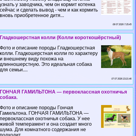
узнать у заводчика, чем он кормит котенка
сейчас и сделать вывод - чем и как кормить
вновь приобретенное дитя...
08 07 2026 7:35:45
Гладкошерстная колли (Колли короткошёрстный)
Фото и описание породы Гладкошерстная
колли. Гладкошерстная колли по хаpaктеру
и внешнему виду похожа на
длинношерстную. Это идеальная собака
для семьи....
07 07 2026 23:21:46
ГОНЧАЯ ГАМИЛЬТОНА — первоклассная охотничья
собака.
Фото и описание породы Гончая
Гамильтона. ГОНЧАЯ ГАМИЛЬТОНА —
первоклассная охотничья собака. У нее
живой темперамент и она создает много
шума. Для комнатного содержания не
подходит....