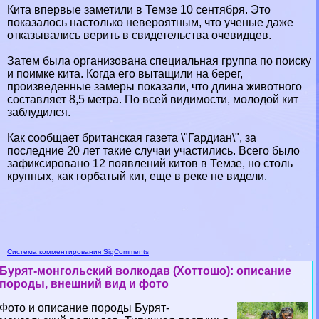
Кита впервые заметили в Темзе 10 сентября. Это
показалось настолько невероятным, что ученые даже
отказывались верить в свидетельства очевидцев.
Затем была организована специальная группа по поиску
и поимке кита. Когда его вытащили на берег,
произведенные замеры показали, что длина животного
составляет 8,5 метра. По всей видимости, молодой кит
заблyдился.
Как сообщает британская газета \"Гардиан\", за
последние 20 лет такие случаи участились. Всего было
зафиксировано 12 появлений китов в Темзе, но столь
крупных, как горбатый кит, еще в реке не видели.
Система комментирования SigComments
Бурят-монгольский волкодав (Хоттошо): описание
породы, внешний вид и фото
Фото и описание породы Бурят-