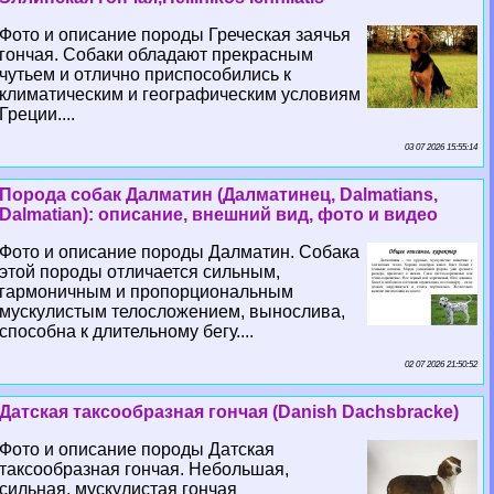
Фото и описание породы Греческая заячья
гончая. Собаки обладают прекрасным
чутьем и отлично приспособились к
климатическим и географическим условиям
Греции....
03 07 2026 15:55:14
Порода собак Далматин (Далматинец, Dalmatians,
Dalmatian): описание, внешний вид, фото и видео
Фото и описание породы Далматин. Собака
этой породы отличается сильным,
гармоничным и пропорциональным
мускулистым телосложением, вынослива,
способна к длительному бегу....
02 07 2026 21:50:52
Датская таксообразная гончая (Danish Dachsbracke)
Фото и описание породы Датская
таксообразная гончая. Небольшая,
сильная, мускулистая гончая