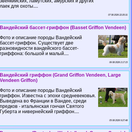
эвенкийских, ламутских, амурских и других
лаек для охоты....
07 08 2026 22:20:31
Вандейский бассет-гриффон (Basset Griffon Vendeen)
Фото и описание породы Вандейский
бассет-гриффон. Существует две
разновидности вандейского бассет-
гриффона: большой и малый....
06 08 2026 2:17:15
Вандейский гриффон (Grand Griffon Vendeen, Large
Vendeen Griffon)
Фото и описание породы Вандейский
гриффон. Известна с эпохи средневековья.
Выведена во Франции в Вандее, среди
предков - итальянская гончая Святого
Губерта и нивернейский гриффон....
05 08 2026 9:27:48