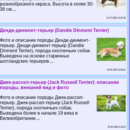
разнообразного окраса. Высота в холке 30-
38 см....
01 07 2026 13:22:36
Денди-динмонт-терьер (Dandie Dinmont Terrier)
Фото и описание породы Денди-динмонт-
терьер. Денди-динмонт-терьер (Dandie
Dinmont Terrier), порода охотничьих собак.
Выведена на основе старинных
шотландских терьеров....
30 06 2026 14:48:11
Джек-рассел-терьер (Jack Russell Terrier): описание
породы, внешний вид и фото
Фото и описание породы Джек-рассел-
терьер. Джек-рассел-терьер (Jack Russell
Terrier), порода охотничьих собак.
Выведена более в начале 19 века в
Великобритании....
29 06 2026 2:33:15