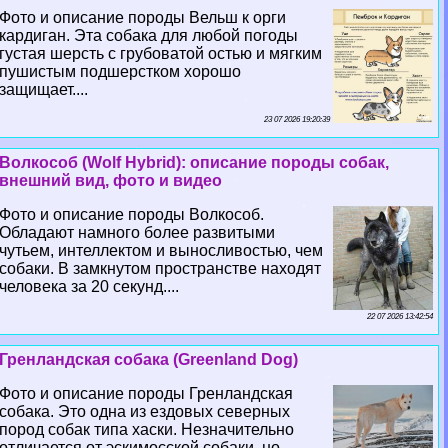
Фото и описание породы Вельш к opги
кардиган. Эта собака для любой погоды
густая шерсть с грубоватой остью и мягким
пушистым подшерстком хорошо
защищает....
23 07 2026 19:20:39
Волкособ (Wolf Hybrid): описание породы собак,
внешний вид, фото и видео
Фото и описание породы Волкособ.
Обладают намного более развитыми
чутьем, интеллектом и выносливостью, чем
собаки. В замкнутом прострaнcтве находят
человека за 20 секунд....
22 07 2026 13:42:54
Гренландская собака (Greenland Dog)
Фото и описание породы Гренландская
собака. Это одна из ездовых северных
пород собак типа хаски. Незначительно
отличается от эскимосской собаки, но