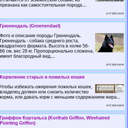
признана как самостоятельная порода....
21 07 2026 2:42:30
Грюнендаль (Groenendael)
Фото и описание породы Грюнендаль.
Грюнендаль - собака среднего роста,
квадратного формата. Высота в холке 56-
66 см, вес 28 кг. Пропорционально сложена,
имеет благородный вид....
20 07 2026 4:36:49
Кормление старых и пожилых кошек
Чтобы избежать ожирения пожилых кошек,
владелец должен или снизить количество
корма, или давать корм с меньшим содержанием жира...
19 07 2026 5:58:52
Гриффон Кортальса (Korthals Griffon, Wirehaired
Pointing Griffon)