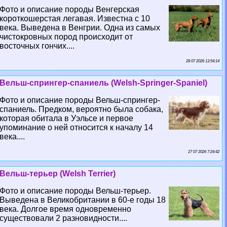
Фото и описание породы Венгерская
короткошерстая легавая. Известна с 10
века. Выведена в Венгрии. Одна из самых
чистокровных пород происходит от
восточных гончих....
28 07 2026 13:54:14
Вельш-спрингер-спаниель (Welsh-Springer-Spaniel)
Фото и описание породы Вельш-спрингер-
спаниель. Предком, вероятно была собака,
которая обитала в Уэльсе и первое
упоминание о ней относится к началу 14
века....
27 07 2026 7:24:42
Вельш-терьер (Welsh Terrier)
Фото и описание породы Вельш-терьер.
Выведена в Великобритании в 60-е годы 18
века. Долгое время одновременно
существовали 2 разновидности....