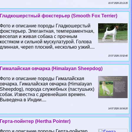
16 07 2026 22:13:35
Гладкошерстный фокстерьер (Smooth Fox Terrier)
Фото и описание породы Гладкошерстый
фокстерьер. Элегантная, темпераментная,
веселая и живая собака с прочным
костяком и сильной мускулатурой. Голова
длинная, череп плоский, несколько узкий....
15 07 2026 15:52:40
Гималайская овчарка (Himalayan Sheepdog)
Фото и описание породы Гималайская
овчарка. Гималайская овчарка (Himalayan
Sheepdog), порода служебных (пастушьих)
собак. Известна с древнейших времен.
Выведена в Индии....
14 07 2026 16:54:20
Герта-пойнтер (Hertha Pointer)
Фото и описание породы Герта-пойнтер.