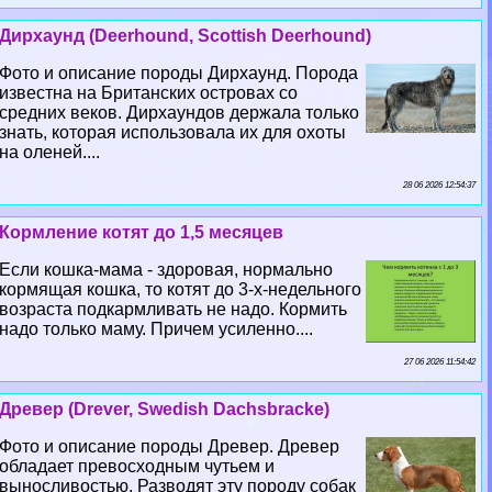
Дирхаунд (Deerhound, Scottish Deerhound)
Фото и описание породы Дирхаунд. Порода
известна на Британских островах со
средних веков. Дирхаундов держала только
знать, которая использовала их для охоты
на оленей....
28 06 2026 12:54:37
Кормление котят до 1,5 месяцев
Если кошка-мама - здоровая, нормально
кормящая кошка, то котят до 3-х-недельного
возраста подкармливать не надо. Кормить
надо только маму. Причем усиленно....
27 06 2026 11:54:42
Древер (Drever, Swedish Dachsbracke)
Фото и описание породы Древер. Древер
обладает превосходным чутьем и
выносливостью. Разводят эту породу собак