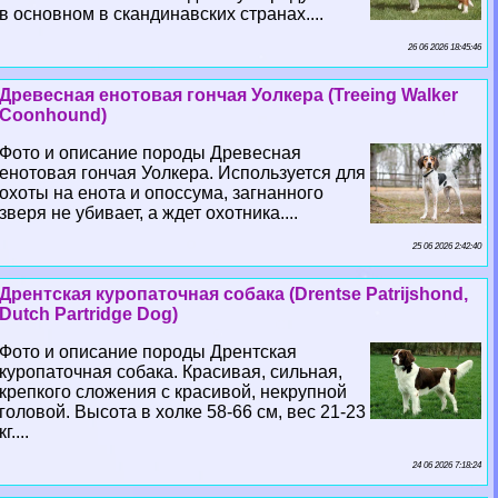
в основном в скандинавских странах....
26 06 2026 18:45:46
Древесная енотовая гончая Уолкера (Treeing Walker
Coonhound)
Фото и описание породы Древесная
енотовая гончая Уолкера. Используется для
охоты на енота и опоссума, загнанного
зверя не убивает, а ждет охотника....
25 06 2026 2:42:40
Дрентская куропаточная собака (Drentse Patrijshond,
Dutch Partridge Dog)
Фото и описание породы Дрентская
куропаточная собака. Красивая, сильная,
крепкого сложения с красивой, некрупной
головой. Высота в холке 58-66 см, вес 21-23
кг....
24 06 2026 7:18:24